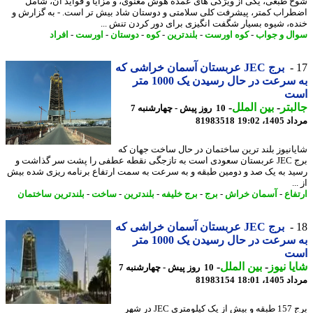
 طبعی، یکی از ویژگی های عمده هوش معنوی، و مزایا و فواید آن، شامل
راب کمتر، پیشرفت کلی سلامتی و دوستان شاد بیش تر است. - به گزارش و
ه، شیوه بسیار شگفت انگیزی برای دور کردن تنش ...
ل و جواب
-
کوه اورست
-
بلندترین
-
کوه
-
دوستان
-
اورست
-
افراد
برج JEC عربستان آسمان خراشی که
به سرعت در حال رسیدن یک 1000 متر
ت
بتر
-
بین الملل
-
10 روز پیش - چهارشنبه 7
1، 19:02
81983518
انیوز بلند ترین ساختمان در حال ساخت جهان که
برج JEC عربستان سعودی است به تازجگی نقطه عطفی را پشت سر گذاشت و
د به یک صد و دومین طبقه و به سرعت به سمت ارتفاع برنامه ریزی شده بیش
.
فاع
-
آسمان خراش
-
برج
-
برج خلیفه
-
بلندترین
-
ساخت
-
بلندترین ساختمان
برج JEC عربستان آسمان خراشی که
به سرعت در حال رسیدن یک 1000 متر
ت
ا نیوز
-
بین الملل
-
10 روز پیش - چهارشنبه 7
1، 18:01
81983154
برج 157 طبقه و بیش از یک کیلومتری JEC در شهر