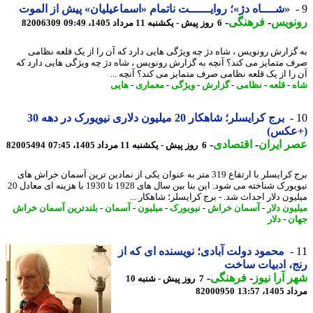
«شــــاه دژ»؛ روایــــــت ناتمام «اسماعیلیان» پیش از الموت
نویس
-
فرهنگی
-
6 روز پیش - یکشنبه 11 مرداد 1405، 09:49
82006309
گزارش رونویس ، شاه دژ چه ویژگی هایی دارد که آن را از یک قلعه نظامی
 متمایز می کند؟ آنچه به گزارش رونویس ، شاه دژ چه ویژگی هایی دارد که
را از یک قلعه نظامی صرف متمایز می کند؟ آنچه ...
-
قلعه
-
نظامی
-
گزارش
-
ویژگی
-
معماری
-
هایی
برج کرایسلر؛ شاهکار 20 میلیون دلاری نیویورک در دهه 30
عکس)
 ایران
-
اقتصادی
-
6 روز پیش - یکشنبه 11 مرداد 1405، 07:45
82005494
برج کرایسلر با ارتفاع 319 متر به عنوان یکی از نمادین ترین آسمان خراش های
نیویورک شناخته می شود. این بنا بین سال های 1928 تا 1930 با هزینه ای معادل 20
یون دلار احداث شد. - برج کرایسلر؛ شاهکار ...
ون دلار
-
آسمان خراش
-
نیویورک
-
میلیون
-
آسمان
-
بلندترین آسمان خراش
ن
-
دلار
محمود دولت آبادی؛ نویسنده ای که از
، ادبیات ساخت
 آرا نیوز
-
فرهنگی
-
7 روز پیش - شنبه 10
1، 13:57
82000950