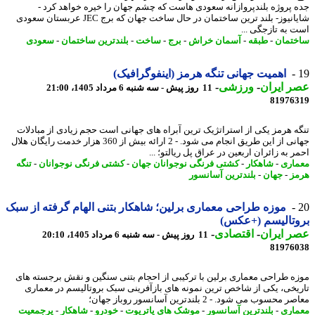
 پروژه بلندپروازانه سعودی هاست که چشم جهان را خیره خواهد کرد -
شایانیوز- بلند ترین ساختمان در حال ساخت جهان که برج JEC عربستان سعودی
 به تازجگی ...
تمان
-
طبقه
-
آسمان خراش
-
برج
-
ساخت
-
بلندترین ساختمان
-
سعودی
اهمیت جهانی تنگه هرمز (اینفوگرافیک)
 ایران
-
ورزشی
-
11 روز پیش - سه شنبه 6 مرداد 1405، 21:00
81976
ه هرمز یکی از استراتژیک ترین آبراه های جهانی است حجم زیادی از مبادلات
جهانی از این طریق انجام می شود. - 2 ارائه بیش از 360 هزار خدمت رایگان هلال
 به زائران اربعین در عراق پل ریالتو؛ ...
اری
-
شاهکار
-
کشتی فرنگی نوجوانان جهان
-
کشتی فرنگی نوجوانان
-
تنگه
ز
-
جهان
-
بلندترین آسانسور
موزه طراحی معماری برلین؛ شاهکار بتنی الهام گرفته از سبک
تالیسم (+عکس)
 ایران
-
اقتصادی
-
11 روز پیش - سه شنبه 6 مرداد 1405، 20:10
81976
ه طراحی معماری برلین با ترکیبی از احجام بتنی سنگین و نقش برجسته های
یخی، یکی از شاخص ترین نمونه های بازآفرینی سبک بروتالیسم در معماری
محسوب می شود. - 2 بلندترین آسانسور روباز جهان؛
اری
-
بلندترین آسانسور
-
موشک های پاتریوت
-
خودرو
-
شاهکار
-
پرجمعیت