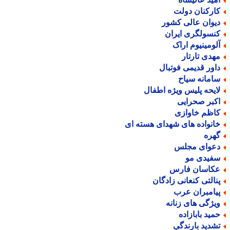
ارکنان دولت
یوان عالی کشور
نسولگری ایران
لومینیوم اراک
هدی تارتار
اور قدیمی فوتبال
امانه سیاح
ایحه پلیس ویژه اطفال
کبر صحرایی
اظم خاوازی
انواده های شهدای هسته ای
هره
عوای مجلس
فیدی مو
کاسان فارس
نالتی کنعانی زادگان
یامبران عرب
یژگی های زنانه
مید بابازاده
شدید بارندگی