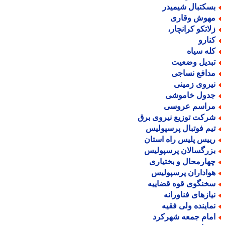
سکتبال شیمیدر
هوش وقاری
لاتکو کرانچار،
نارو
له سیاه
بدیل وضعیت
دافع نساجی
یروی زمینی
دول خاموشی
راسم عروسی
رکت توزیع نیروی برق
یم فوتبال پرسپولیس
ییس پلیس راه استان
زرگسالان پرسپولیس
هارمحال و بختیاری
واداران پرسپولیس
خنگوی قوه قضاییه
یازهای فناورانه
ماینده ولی فقیه
مام جمعه شهرکرد