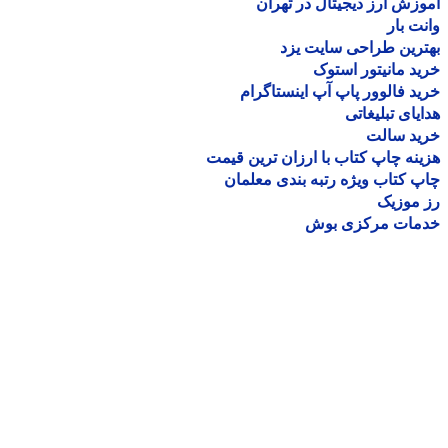
زش ارز دیجیتال در تهران
ت بار
رین طراحی سایت یزد
د مانیتور استوک
د فالوور پاپ آپ اینستاگرام
یای تبلیغاتی
ید سالت
نه چاپ کتاب با ارزان ترین قیمت
 کتاب ویژه رتبه بندی معلمان
موزیک
مات مرکزی بوش