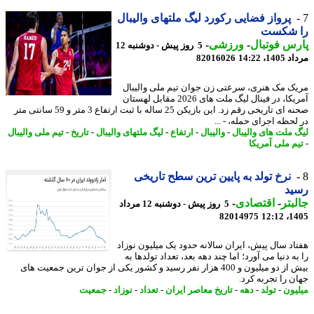
پرواز فضایی رکورد لیگ ملتهای والیبال
 شکست
س فوتبال
-
ورزشی
-
5 روز پیش - دوشنبه 12
1، 14:22
82016026
ک مک هنری، سرعتی زن جوان تیم ملی والیبال
آمریکا، در فینال لیگ ملت های 2026 مقابل لهستان
صحنه ای تاریخی رقم زد. این بازیکن 25 ساله با ثبت ارتفاع 3 متر و 59 سانتی متر
لحظه اجرای حمله، - ...
 ملت های والیبال
-
والیبال
-
ارتفاع
-
لیگ ملتهای والیبال
-
تاریخ
-
تیم ملی والیبال
م ملی آمریکا
نرخ تولد به پایین ترین سطح تاریخی
ید
بتر
-
اقتصادی
-
5 روز پیش - دوشنبه 12 مرداد
82014975
1405
اد سال پیش، ایران سالانه حدود یک میلیون نوزاد
ه دنیا می آورد؛ اما چند دهه بعد، تعداد تولدها به
بیش از دو میلیون و 400 هزار نفر رسید و کشور یکی از جوان ترین جمعیت های
ن را تجربه کرد.
یون
-
تولد
-
دهه
-
تاریخ معاصر ایران
-
تعداد
-
نوزاد
-
جمعیت