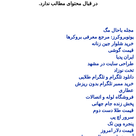
در قبال محتوای مطالب ندارد.
ه باحال مگ
وبروکرز: مرجع معرفی بروکرها
د شلوار جین زنانه
مت گوشی
ان پدیا
احی سایت در مشهد
 نوزاد
لود تلگرام و تلگرام طلایی
د ممبر تلگرام بدون ریزش
اری
شگاه لوله و اتصالات
 زنده جام جهانی
مت طلا دست دوم
ر اچ پی
ره وین تک
ت دلار امروز