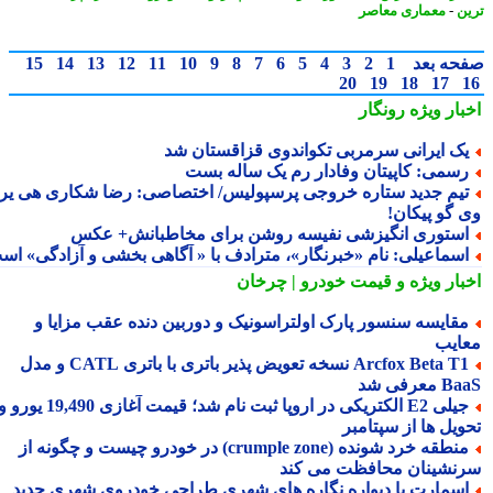
ن
-
معماری معاصر
حه بعد
1
2
3
4
5
6
7
8
9
10
11
12
13
14
15
20
19
18
17
بار ویژه
رونگار
ک ایرانی سرمربی تکواندوی قزاقستان شد
سمی: کاپیتان وفادار رم یک ساله بست
یم جدید ستاره خروجی پرسپولیس/ اختصاصی: رضا شکاری هی یر
 گو پیکان!
ستوری انگیزشی نفیسه روشن برای مخاطبانش+ عکس
سماعیلی: نامِ «خبرنگار»، مترادف با « آگاهی بخشی و آزادگی» است
بار ویژه
و قیمت خودرو | چرخان
قایسه سنسور پارک اولتراسونیک و دوربین دنده عقب مزایا و
ایب
Arcfox Beta T1 نسخه تعویض پذیر باتری با باتری CATL و مدل
معرفی شد
جیلی E2 الکتریکی در اروپا ثبت نام شد؛ قیمت آغازی 19,490 یورو و
ویل ها از سپتامبر
منطقه خرد شونده (crumple zone) در خودرو چیست و چگونه از
نشینان محافظت می کند
سمارت با دیواره نگاره های شهری طراحی خودروی شهری جدید