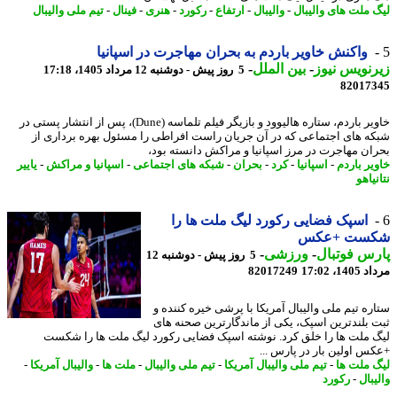
 ملت های والیبال
-
والیبال
-
ارتفاع
-
رکورد
-
هنری
-
فینال
-
تیم ملی والیبال
واکنش خاویر باردم به بحران مهاجرت در اسپانیا
نویس نیوز
-
بین الملل
-
5 روز پیش - دوشنبه 12 مرداد 1405، 17:18
82017
خاویر باردم، ستاره هالیوود و بازیگر فیلم تلماسه (Dune)، پس از انتشار پستی در
ه های اجتماعی که در آن جریان راست افراطی را مسئول بهره برداری از
ان مهاجرت در مرز اسپانیا و مراکش دانسته بود،
یر باردم
-
اسپانیا
-
کرد
-
بحران
-
شبکه های اجتماعی
-
اسپانیا و مراکش
-
یاییر
یاهو
اسپک فضایی رکورد لیگ ملت ها را
ست +عکس
س فوتبال
-
ورزشی
-
5 روز پیش - دوشنبه 12
1، 17:02
82017249
ره تیم ملی والیبال آمریکا با پرشی خیره کننده و
 بلندترین اسپک، یکی از ماندگارترین صحنه های
 ملت ها را خلق کرد. نوشته اسپک فضایی رکورد لیگ ملت ها را شکست
س اولین بار در پارس ...
 ملت ها
-
تیم ملی والیبال آمریکا
-
تیم ملی والیبال
-
ملت ها
-
والیبال آمریکا
-
بال
-
رکورد