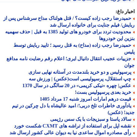
ار داغ:
میدرضا رجب زاده کیست؟ / قتل هولناک مداح سرشناس پس از
یش/ فیلم جنایت برای خانواده ارسال شد
محدودیت تردد برای خودرو های تولید 1385 به قبل | حذف سهمیه
ین این خودروها
میدرضا رجب زاده (مداح) به قتل رسید ؛ تایید ربایش توسط
یس
زییات عجیب انتقال دانیال ایری؛ اعلام رقم رضایت نامه مدافع
ان
رسپولیس و دو خرید بلندمدت در آستانه نهایی سازی
پ استقلال، پرسپولیسی است(عکس) | ورزش سه
س| چهره «نیکی کریمی» در 20 سالگی در سال 1370
رید بعدی پرسپولیس بست!
یمت درهم امارات امروز شنبه 17 مرداد 1405
ادآوری خاطرات تلخ دربی؛/ امید عالیشاه با دل چرکین در تیم
ید! (عکس)
الاد پاستا و سبزیجات با یک سس رژیمی
شه اپل برای استفاده از تراشه های CXMT شکست خورد
أی مصادره اموال ساعدی نیا به دیوان عالی کشور ارسال شد