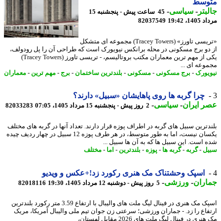
وسط
بتر
-
سیاسی
-
45 ساعت پیش - پنجشنبه 15
1، 19:42
82037549
«تریسی تاورز» (Tracey Towers) مجموعه ای متشکل
دو برج مسکونی در محله برانکس نیویورک است که طراحی آن را پل رودولف،
یکی از مهم ترین معماران مکتب بروتالیسم، - تریسی تاورز (Tracey Towers)
وعه ای ...
یورک
-
برج مسکونی
-
مسکونی
-
بلندترین ساختمان
-
برج
-
مهم ترین
-
معماران
چرا گربه ها روی پاهایشان «سبیل» دارند؟
 ایران
-
سیاسی
-
2 روز پیش - پنجشنبه 15 مرداد 1405، 07:05
82033283
دترین سبیل های گربه در اطراف پوزه قرار دارند. تعداد آنها در گربه های مختلف
یکسان نیست، اما به طور متوسط، در هر طرف پوزه 12 سبیل در چهار ردیف چیده
 است. این سبیل ها که به آن ها سبیل ...
ل
-
گربه
-
گربه ها
-
پوزه
-
بلندترین
-
اما
-
مختلف
اسپک وحشتناک مک هنری رکورد زد!+عکس و ویدیو
اران
-
ورزشی
-
5 روز پیش - دوشنبه 12 مرداد 1405، 19:30
82018116
اسپک مک هنری در فینال لیگ ملت های والیبال با ارتفاع 3.59 متر رکورد بلندترین
فاع را زد. - جماران ورزشی؛ سرعتی زن جوان تیم ملی والیبال آمریکا، مریک
ری در فینال لیگ ملت های 2026 مقابل لهستان،