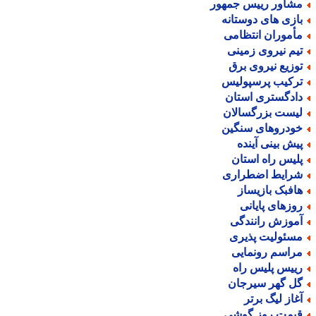
شاور رییس جمهور
ازی های دوستانه
أموران انتظامی
یم نیروی زمینی
وزیع نیروی برق
رکیب پرسپولیس
ادگستری استان
یست بزرگسالان
ودروهای سنگین
یش بینی آینده
لیس راه استان
رایط اضطراری
افبک بازیساز
وزهای پایانی
موزش رانندگی
سئولیت پذیری
راسم رونمایی
ییس پلیس راه
ل گهر سیرجان
غاز لیگ برتر
یمت روز گوشی