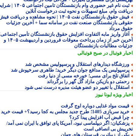
ثبت نام غیر حضوری وام بازنشستگان تامین اجتماعی ۱۴۰۵ | شرایط
یافت وام، مبلغ تسهیلات و نحوه ثبت درخواست آنلاین
فیش حقوق بازنشستگان نفت ۱۴۰۵ | نحوه مشاهده و دریافت فیش
وقی بازنشستگان صنعت نفت در سامانه سما + آخرین جزئیات
وق مرداد
غاز واریز مابه التفاوت افزایش حقوق بازنشستگان تأمین اجتماعی؛
آخرین خبر از زمان پرداخت معوقات فروردین و اردیبهشت ۱۴۰۵ و
ئیات مطالبات بازنشستگان
بار فوتبال در صبح فوتبالی
رزشگاه دیدارهای استقلال و پرسپولیس مشخص شد
رسپولیس یک مدافع جوان دیگر خرید؛ طاهری سرخپوش شد
تفاق تلخ برای مسی؛ خورخه مسی از دنیا رفت
حمتی دو بازیکن مازاد گل گهر را برگرداند
ستقلال با تغییر دو عضو هیئت مدیره درست نمی شود
بار ویژه
ایونا نیوز
یمت مواد غذایی دوباره اوج گرفت
ید سربازی 1405؛ طرح جدید مجلس به کجا رسید؟+ قیمت خرید
را قبض آب افزایش پیدا کرد؟
زشکیان: اگر دیپلماسی نبود، آمریکا پای توافق با ایران نمی آمد/
ریبش بی انصافی است
کی از زیباترین قبرستان های جهان