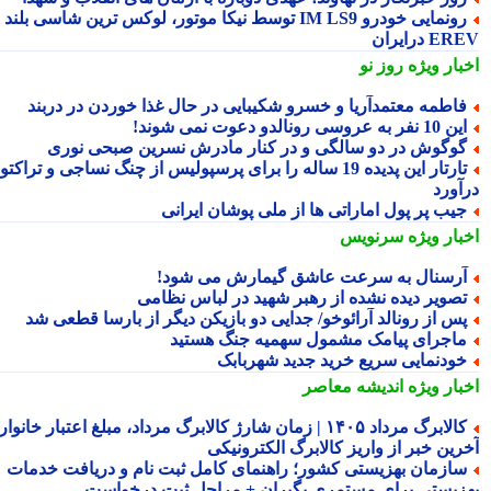
رونمایی خودرو IM LS9 توسط نیکا موتور، لوکس ترین شاسی بلند
 درایران
بار ویژه
روز نو
اطمه معتمدآریا و خسرو شکیبایی در حال غذا خوردن در دربند
10 نفر به عروسی رونالدو دعوت نمی شوند!
وگوش در دو سالگی و در کنار مادرش نسرین صبحی نوری
تارتار این پدیده 19 ساله را برای پرسپولیس از چنگ نساجی و تراکتور
آورد
یب پر پول اماراتی ها از ملی پوشان ایرانی
بار ویژه
سرنویس
رسنال به سرعت عاشق گیمارش می شود!
صویر دیده نشده از رهبر شهید در لباس نظامی
س از رونالد آرائوخو/ جدایی دو بازیکن دیگر از بارسا قطعی شد
اجرای پیامک مشمول سهمیه جنگ هستید
ودنمایی سریع خرید جدید شهربابک
بار ویژه
اندیشه معاصر
کالابرگ مرداد ۱۴۰۵ | زمان شارژ کالابرگ مرداد، مبلغ اعتبار خانوار و
رین خبر از واریز کالابرگ الکترونیکی
ازمان بهزیستی کشور؛ راهنمای کامل ثبت نام و دریافت خدمات
زیستی برای مستمری بگیران + مراحل ثبت درخواست