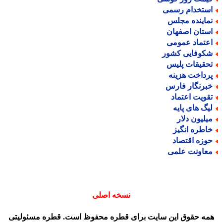
ستخدام رسمی
ماینده مجلس
ستان اصفهان
عتماد عمومی
کوفایی کشور
حقیقات پلیس
رداخت هزینه
برنگار فارس
قویت اعتماد
یگ های پایه
یلیون دلار
اطره انگیز
وزه اقتصاد
عاونت علمی
نسخه اصلی
مه حقوق این سایت برای قطره محفوظ است. قطره مسئولیتی