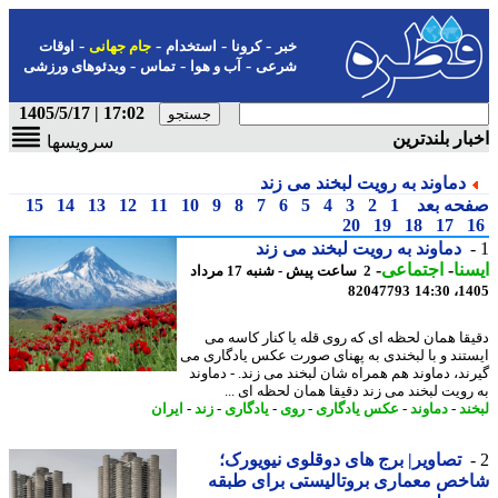
-
-
-
-
خبر
کرونا
استخدام
جام جهانی
اوقات
-
-
-
شرعی
آب و هوا
تماس
ویدئوهای ورزشی
17:02 | 1405/5/17
ار بلندترین
سرویسها
دماوند به رویت لبخند می زند
حه بعد
1
2
3
4
5
6
7
8
9
10
11
12
13
14
15
20
19
18
17
دماوند به رویت لبخند می زند
نا
-
اجتماعی
-
2 ساعت پیش - شنبه 17 مرداد
82047793
1405
قا همان لحظه ای که روی قله یا کنار کاسه می
تند و با لبخندی به پهنای صورت عکس یادگاری می
ند، دماوند هم همراه شان لبخند می زند. - دماوند
رویت لبخند می زند دقیقا همان لحظه ای ...
ند
-
دماوند
-
عکس یادگاری
-
روی
-
یادگاری
-
زند
-
ایران
تصاویر| برج های دوقلوی نیویورک؛
ص معماری بروتالیستی برای طبقه