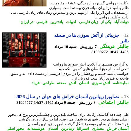
یدر» روایتی گسترده از زندگی، عشق، مقاومت،
 و امید در ایران میانه قرن بیستم است. بسیاری
منتقدان، این اثر را یکی از مهم ترین و بلندترین رمان های زبان فارسی می
د. - کلیدر روایتی ...
ت آباد
-
یکی از
-
زبان فارسی
-
ادبیات
-
بلندترین
-
فارسی
-
در ایران
جزییاتی از آتش سوزی ها در صحنه
تر
بتر
-
فرهنگی
-
7 روز پیش - شنبه 10 مرداد
81999272
1405
گزارش همشهری آنلاین، آتش سوزی ها روایت
ی است از ذبح انسان هایی که بی آنکه خود
سته باشند جسم و روحشان را در نبردی اهریمنی از دست داده اند و عمق
عه به قدری زیاد است که زبان از ...
یشنامه
-
آتش سوزی
-
انسان
-
آتش
-
صحنه
-
طراحی
-
فریاد
تصاویر| زیباترین آسمان خراش های جهان در سال 2026
بتر
-
اجتماعی
-
8 روز پیش - جمعه 9 مرداد 1405، 14:57
81994577
چند دهه گذشته، رقابت برای ساخت بلندترین و چشمگیرترین برج ها، محور
اصلی معماری نوین شهری به شمار می رفت، اما در سال 2026، نگرشی
مندانه تر به این موضوع شکل گرفت. امروزه زیباترین آسمان ...
ان خراش
-
معماری
-
استرالیا
-
زیباترین
-
آسمان
-
هوشمندانه
-
محور اصلی