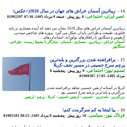
زیباترین آسمان خراش های جهان در سال 2026(+عکس)
 ایران
-
اجتماعی
-
8 روز پیش - جمعه 9 مرداد 1405، 07:30
81992297
زیباترین آسمان خراش های سال 2026 نشان می دهند که آینده معماری بر پایه
وری، طبیعت و طراحی پایدار، شکل می گیرد. پروژه های شاخص سیدنی،
وس و سنگاپور با راهکارهای نوآورانه، استانداردهای ...
ان خراش
-
زیباترین
-
معماری
-
آسمان
-
سازگار با محیط زیست
-
طراحی
-
اپور
برافراشته شدن بزرگترین و بلندترین
م سرخ حسینی در مسیر نجف-کربلا
یم نیوز
-
اجتماعی
-
9 روز پیش - پنجشنبه 8
1، 17:05
81989587
لا در آستانه اربعین حسینی شاهد برافراشته شدن
گترین و بلندترین پرچم سرخ حسینی بود. -
گترین
-
بلندترین
-
حسینی
-
اربعین حسینی
-
کربلا
-
پرچم
-
اربعین
بیا اینجا یه کم سرگرمت کنم!
اک نیوز
-
سیاسی
-
10 روز پیش - پنجشنبه 8 مرداد 1405، 00:25
81985183