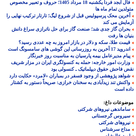
فال ابجد فردا یکشنبه 18 مرداد 1405؛ حروف و تعبیر مخصوص
لدین تمام ماه ها
خرین محک پرسپولیس قبل از شروع لیگ؛ تارتار ترکیب نهایی را
ایش می کند
حران گاز جدی شد؛ صنعت گاز برای حل ناترازی سراغ دانش
ان ها رفت
یمت طلا، سکه و دلار در بازار امروز به چه عددی رسید؟
د 17 آخرین به روزرسانی این گوشی های سامسونگ است
یام مدیرعامل بیمه پارسیان به مناسبت روز خبرنگار
زارت امور خارجه: حمله به کنسولگری ایران در مزار شریف
 فاحش حقوق دیپلماتیک ـ کنسولی بود
واهد پژوهشی از وجود فسفر در بمباران «لامرد» حکایت دارد
اکنش تند زیدآبادی به سخنان خرازی: صریحاً دستور به کشتار
ه است
ضوعات داغ:
اماندهی نیروهای شرکتی
یروس گرجستانی
یروهای شرکتی
داح سرشناس
مید عالیشاه