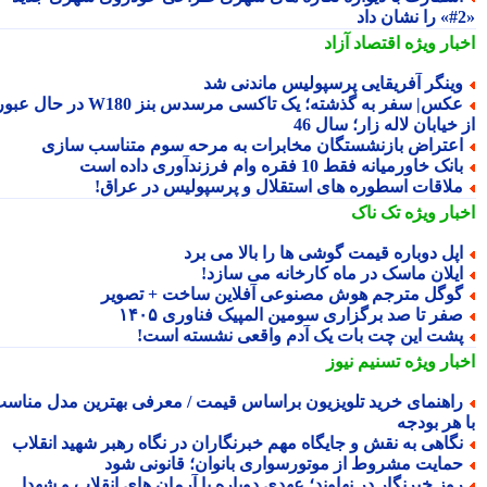
بار ویژه
اقتصاد آزاد
ینگر آفریقایی پرسپولیس ماندنی شد
عکس| سفر به گذشته؛ یک تاکسی مرسدس بنز W180 در حال عبور
خیابان لاله زار؛ سال 46
عتراض بازنشستگان مخابرات به مرحه سوم متناسب سازی
انک خاورمیانه فقط 10 فقره وام فرزندآوری داده است
لاقات اسطوره های استقلال و پرسپولیس در عراق!
بار ویژه
تک ناک
پل دوباره قیمت گوشی ها را بالا می برد
یلان ماسک در ماه کارخانه می سازد!
وگل مترجم هوش مصنوعی آفلاین ساخت + تصویر
فر تا صد برگزاری سومین المپیک فناوری ۱۴۰۵
شت این چت بات یک آدم واقعی نشسته است!
بار ویژه
تسنیم نیوز
اهنمای خرید تلویزیون براساس قیمت / معرفی بهترین مدل مناسب
 هر بودجه
گاهی به نقش و جایگاه مهم خبرنگاران در نگاه رهبر شهید انقلاب
مایت مشروط از موتورسواری بانوان؛ قانونی شود
وز خبرنگار در نهاوند؛ عهدی دوباره با آرمان های انقلاب و شهدا