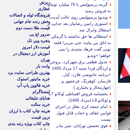
ریزش
گزینه پرسپولیس با 70 میلیارد تومان
عطاری
به فروش رسید
فروشگاه لوله و اتصالات
ویدیو| پرسپولیس روی حالت آپدیت!
پخش زنده جام جهانی
استوری رامین رضاییان بعد جدایی از
قیمت طلا دست دوم
استقلال وایرال شد
سرور اچ پی
استقلالی ها حق نداشتند با گرمکن
پنجره وین تک
به اتاق من بیایند؛ حتی مربی/ قلعه
قیمت دلار امروز
نویی گفت فرهاد مجیدی را نمی
آموزش ارز دیجیتال در
خواهم! +ویدیو
تهران
جدول قطعی برق شهرکرد، بروجن
وانت بار
و لردگان فردا شنبه 17 مرداد 1405
بهترین طراحی سایت یزد
+برنامه خاموشی فلارد، کیار،
خرید مانیتور استوک
فارسان، کوهرنگ، فرخشهر و...
خرید فالوور پاپ آپ
(چهارمحال و بختیاری )
اینستاگرام
بخشنامه فروش اقساطی لوکانو L7
هدایای تبلیغاتی
و لوکانو L8 (مرداد 1405)
خرید سالت
امام جمعه کرج: تعلل در اجرای
هزینه چاپ کتاب با ارزان
قوانین عفاف و حجاب قابل قبول
ترین قیمت
نیست
چاپ کتاب ویژه رتبه بندی
فوق تخصص نوزادان: شیر مادر