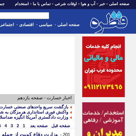
-
-
-
-
-
صفحه اصلی
خبر
آب و هوا
اوقات شرعی
تماس با ما
استخدام
جمعه، 16 مرداد 05
-
-
-
صفحه اصلی
سیاسی
اقتصادی
اجتماعی
اخبار خسارت - صفحه یازدهم
بازگشت سریع واحدهای صنعتی خسارت دید
واکنش فوری استانداری هرمزگان به شای
وزارت دادگستری آمریکا انگیزه ضداسلامی
صفحه قبل
صفحه بعد
1
2
3
4
5
وزارت دفاع کویت از حمله پ
201 -