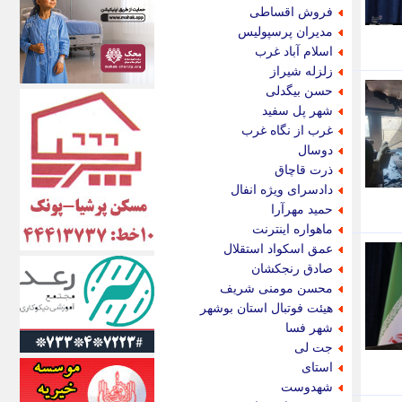
اکونیوز
فروش اقساطی
الف
مدیران پرسپولیس
انتشار آنلاین
اسلام آباد غرب
اندیشه قرن
زلزله شیراز
اندیشه معاصر
حسن بیگدلی
اندیشه ها
شهر پل سفید
انرژی پرس
غرب از نگاه غرب
ای استخدام
دوسال
ایتنا
ذرت قاچاق
ایراف
دادسرای ویژه انفال
ایران آرت
حمید مهرآرا
ایران آنلاین
ماهواره اینترنت
ایران زندگی
عمق اسکواد استقلال
ایران فوری
صادق رنجکشان
ایرانی روز
محسن مومنی شریف
ایرانیتال
هیئت فوتبال استان بوشهر
ایرنا
شهر فسا
ایسکانیوز
جت لی
ایسنا
استای
ایکنا
شهدوست
ایلنا