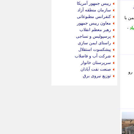
جام جم
رییس جمهور آمریکا
جدید پرس
سازمان منطقه آزاد
جماران
کنفرانس مطبوعاتی
من با
جوان ایرانی
معاون رییس جمهور
جهان مانا
اد
-
رهبر معظم انقلاب
جهان نگر
پرسپولیس و نساجی
جهان نیوز
راستای ایمن سازی
چطور
پیشکسوت استقلال
چمپیونات
شرکت آب و فاضلاب
چمدون
سرپرستان خانوار
چه خبر
صنعت نفت آبادان
رو
حادثه 24
توزیع نیروی برق
حرف تو
حوادث پلاس
حوزه نیوز
خبر آنلاین
خبر جنوب
خبر سیاسی
خبر گردون
خبر ورزشی
خبرجو