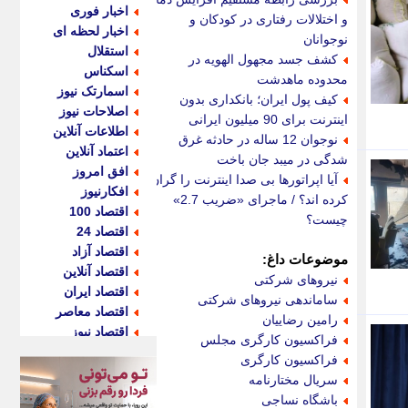
اخبار فوری
و اختلالات رفتاری در کودکان و
اخبار لحظه ای
نوجوانان
استقلال
کشف جسد مجهول الهویه در
اسکناس
محدوده ماهدشت
اسمارتک نیوز
کیف پول ایران؛ بانکداری بدون
اصلاحات نیوز
اینترنت برای 90 میلیون ایرانی
اطلاعات آنلاین
نوجوان 12 ساله در حادثه غرق
اعتماد آنلاین
شدگی در میبد جان باخت
افق امروز
آیا اپراتورها بی صدا اینترنت را گران
افکارنیوز
کرده اند؟ / ماجرای «ضریب 2.7»
اقتصاد 100
چیست؟
اقتصاد 24
اقتصاد آزاد
موضوعات داغ:
اقتصاد آنلاین
نیروهای شرکتی
اقتصاد ایران
ساماندهی نیروهای شرکتی
اقتصاد معاصر
رامین رضاییان
اقتصاد نیوز
فراکسیون کارگری مجلس
اکو ایران
فراکسیون کارگری
اکوفارس
سریال مختارنامه
اکونگار
باشگاه نساجی