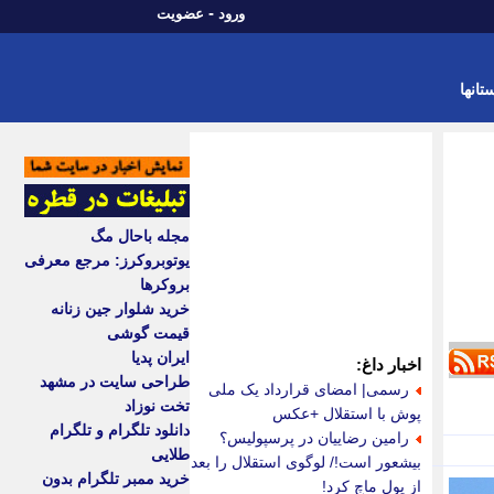
-
ورود
عضویت
تانها
مجله باحال مگ
یوتوبروکرز: مرجع معرفی
بروکرها
خرید شلوار جین زنانه
قیمت گوشی
ایران پدیا
اخبار داغ:
طراحی سایت در مشهد
رسمی| امضای قرارداد یک ملی
تخت نوزاد
پوش با استقلال +عکس
دانلود تلگرام و تلگرام
رامین رضاییان در پرسپولیس؟
طلایی
بیشعور است!/ لوگوی استقلال را بعد
خرید ممبر تلگرام بدون
از پول ماچ کرد!