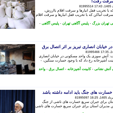
81995514
که با تخریب قفل انبارها و سرقت اقلام باارزش،
اعضای باند سرقت اماکن که با تخریب قفل انبارها و سرقت اقلام
ی تهران بزرگ
-
پلیس آگاهی تهران
-
پلیس آگاهی
-
یابان انصاری تبریز بر اثر اتصال برق
81995466
ت: آتش سوزی یک واحد مسکونی در خیابان انصاری
ل برق چراغ های LED زیر کابینت آشپزخانه رخ داد که با وجود خسارت سنگین، -
 آتش نشانی
-
کابینت آشپزخانه
-
اتصال برق
-
واحد
خسارت های جنگ باید ادامه داشته باشد
81995097
ستان برای جبران سریع خسارت های ناشی از جنگ
لاش مدیران استان برای جبران سریع خسارت های ناشی