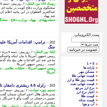
-
-
رویداد 24
بین الملل
7 روز پیش - جمعه 9 مرداد 1405، 20:12
عبدالعزیز العطوان در این بیانیه اعلام ک
چند پهپاد ...
حمله پهپادی
-
پهپاد
-
وزارت دفاع
-
سخنگو
پست الکترونیکی:
ترامپ: اقدامات آمریکا علیه
202 -
جنگ
-
-
ایلنا
بین الملل
7 روز پیش - جمعه 9 مرداد 1405، 19:57
رییس جمهور آمریکا با بیان اینکه واشنگ
مدعی شد این اقدامات طی پنج ماه گذشته
5 + 1
است. - رییس جمهور آمریکا ...
یارانه ها
رییس جمهور آمریکا
-
عملیات نظامی
-
ت
مسکن مهر
آمریکا
قیمت جهانی طلا
قیمت روز طلا و ارز
قیمت جهانی نفت
زلزله 4.6 ریشتری دامغان تاکنون خسارتی نداشته است
203 -
نرخ ارز مرجع
-
-
تسنیم نیوز
حوادث
7 روز پیش - جمعه 9 مرداد 1405، 19:10
اخبار نرخ ارز
مدیرعامل هلال احمر استان سمنان گفت: 
قیمت طلا
قیمت سکه
ریشتری در مرز استان ...
آب و هوا
هلال احمر استان سمنان
-
دامغان
-
هلال 