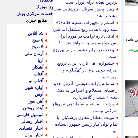
معلمان
برترین تغذیه برای نوزاد است
رز موزیک
زمان پخش سریال «روشنایی شب»
خدمات مرکزی بوش
مشخص شد
منابع خبری
استقرار تجهیزات تصفیه خانه RO
سیه رود با هدف رفع مشکل آب شرب
55 آنلاین
ادعای تازه ترامپ در مورد ایران:
هن شده
6 صبح
پس خواهیم دید چه خواهد شد …!
9 صبح
ریت
وحدت در برابر دشمن، رمز پیروزی
آرمان ملی
است
آریا
جشنواره «هی یاری» برای ترویج
آشکار
صرفه جویی برق در کهگیلویه و
آفتاب
بویراحمد
آفتاب نو
سامانه یارانه معیشتی؛ آدرس جدید،
آوازه شهر
راهنمای استعلام و اعتراض به دهک
آوش
بندی + هشدار کلاهبرداری
آهن نیوز
پرداخت مستقیم ساماندهی نیروهای
آینده روشن
شرکتی نیست
اتومبیل فارسی
توییت معنادار معاون پزشکیان: با
اخبار ارسالی
تمام توان کنار رییس جمهور ایستاده
اخبار اقتصادی
ایم
اخبار ایران
بررسی رابطه مستقیم افزایش دما