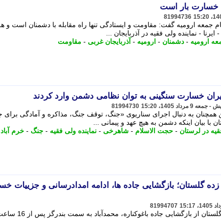
 خسارت بار است
81994736
مام جمعه ارومیه گفت: مقاومت و ایستادگی تنها راه مقابله با دشمنان است و ه
یرنا - نماینده ولی فقیه در آذربایجان ...
عه ارومیه
-
دشمنان
-
ارومیه
-
آذربایجان غربی
-
مقاومت
ران خسارت سنگینی به توان نظامی دشمن وارد کردند
81994730
مچنان به دنبال اجرای سناریوی «جنگ، توقف جنگ، مذاکره و آمادگی برای 
 با بیان اینکه دشمن به هیچ عهد و پیمانی ...
قیه در لرستان
-
حجت الاسلام
-
شاهرخی
-
نماینده ولی فقیه
-
جنگ
-
خرم آباد
ه گلستان؛ بازگشایی جاده ها، ادامه امدادرسانی و جزییات خس
81994707
مدیرکل راهداری و حمل و نقل جاده ای گلستان از بازگشایی جاده باغوکناره، محمدآباد به سمت بند