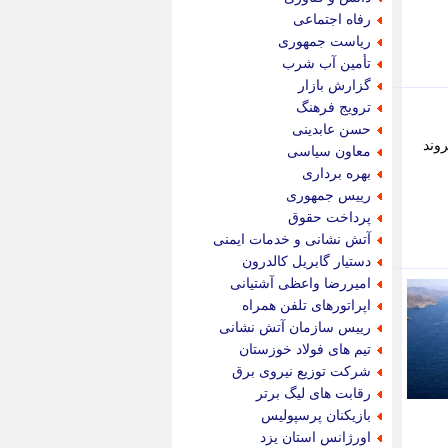
پویه آنلاین
رفاه اجتماعی
پیام نفت
ریاست جمهوری
تابناک
تأمین آب شرب
تازه نیوز
گزارش بازار
تبیان
ترویج فرهنگ
تجارت نیوز
حسن عابدینی
تحریریه
ت به سه فروند
معاون سیاسی
ترابر نیوز
بهره برداری
ترفندباز
رییس جمهوری
تریبون اقتصاد
پرداخت حقوق
تسنیم نیوز
آتش نشانی و خدمات ایمنی
تک ناک
دستیار گابریل کالدرون
تکراتو
امیررضا واعظی آشتیانی
توریسم آنلاین
اپراتورهای تلفن همراه
تولید نیوز
رییس سازمان آتش نشانی
تیتر فوری
تیم های فولاد خوزستان
تیکنا
شرکت توزیع نیروی برق
جاب ویژن
رقابت های لیگ برتر
جار نیوز
بازیکنان پرسپولیس
جالبتر
اورژانس استان یزد