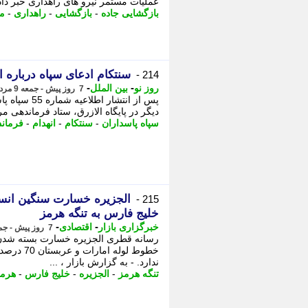
عملیات مستمر نیرو های راهداری خبر داد.
بازگشایی جاده
-
بازگشایی
-
راهداری
-
مد
سنتکام ادعای سپاه درباره انهدام اف-5
214 -
-
-
روز نو
بین الملل
7 روز پیش - جمعه 9 مرداد 1405، 14:57
دیگر در پایگاه الازرق، ستاد فرماندهی مرک
سپاه پاسداران
-
سنتکام
-
انهدام
-
فرمان
215 -
خلیج فارس به تنگه هرمز
-
-
خبرگزاری بازار
اقتصادی
7 روز پیش - جمعه 9 مرداد 1405، 14:47
رسانه قطری الجزیره خسارت بسته شدن هر
خطوط لوله
ندارد. - به گزارش بازار ، ...
تنگه هرمز
-
الجزیره
-
خلیج فارس
-
هرم