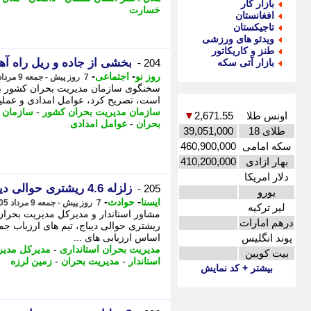
بازار کار
خسارت
افغانستان
تاجیکستان
ویدئو های ورزشی
طنز و کاریکاتور
بخشی از جاده و ریل راه آ
بازار آتی سکه
204 -
-
-
روز نو
اجتماعی
7 روز پیش - جمعه 9 مرداد 1405، 18:17
سخنگوی سازمان مدیریت بحران کشور با 
است، تصریح کرد، عوامل امدادی و عملیا
سازمان مدیریت بحران کشور
-
سازمان 
اونس طلا
2,671.55
▼
بحران
-
عوامل امدادی
طلای 18
39,051,000
سکه امامی
460,900,000
بهار ازادی
410,200,000
دلار امریکا
زلزله 4.6 ریشتری حوالی دیباج دامغان خسارتی در پی نداشت
205 -
یورو
-
-
ایسنا
حوادث
7 روز پیش - جمعه 9 مرداد 1405، 18:10
لیر ترکیه
درهم امارات
ریشتری حوالی دیباج، تیم های ارزیاب جم
پوند انگلیس
اساس ارزیابی های ...
مدیریت بحران استانداری
-
مدیرکل مدیر
بیت کویین
استاندار
-
مدیریت بحران
-
زمین لرزه
بیشتر + کد نمایش