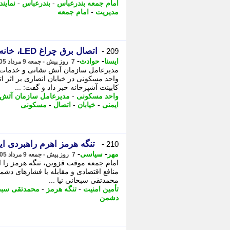
امام جمعه بندرعباس
-
بندرعباس
-
نماین
مدیریت
-
امام جمعه
اتصال برق چراغ LED، خانه ای در خیابان انصاری تبریز را به آتش کشید
209 -
-
-
ایسنا
حوادث
7 روز پیش - جمعه 9 مرداد 1405، 16:00
مدیرعامل سازمان آتش نشانی و خدمات ا
کابینت آشپزخانه خبر داد و گفت: ...
واحد مسکونی
-
مدیرعامل سازمان آتش 
ایمنی
-
خیابان
-
اتصال
-
مسکونی
تنگه هرمز اهرم راهبردی ای
210 -
-
-
مهر
سیاسی
7 روز پیش - جمعه 9 مرداد 1405، 15:25
امام جمعه موقت قزوین، تنگه هرمز را ا
منافع اقتصادی و مقابله با فشارهای دشم
محمدتقی سبحانی نیا ...
تأمین امنیت
-
تنگه هرمز
-
محمدتقی سبحا
دشمن