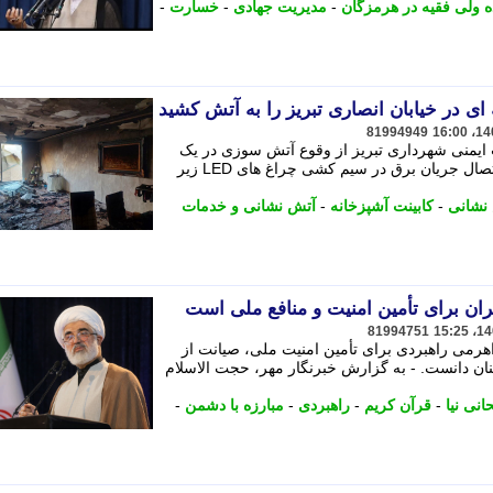
ده ولی فقیه در هرمزگان
-
مدیریت جهادی
-
خسارت
-
81994949
یمنی شهرداری تبریز از وقوع آتش سوزی در یک
واحد مسکونی در خیابان انصاری بر اثر اتصال جریان برق در سیم کشی چراغ های LED زیر
نشانی
-
کابینت آشپزخانه
-
آتش نشانی و خدمات
ران برای تأمین امنیت و منافع ملی است
81994751
هرمی راهبردی برای تأمین امنیت ملی، صیانت از
نان دانست. - به گزارش خبرنگار مهر، حجت الاسلام
نی نیا
-
قرآن کریم
-
راهبردی
-
مبارزه با دشمن
-