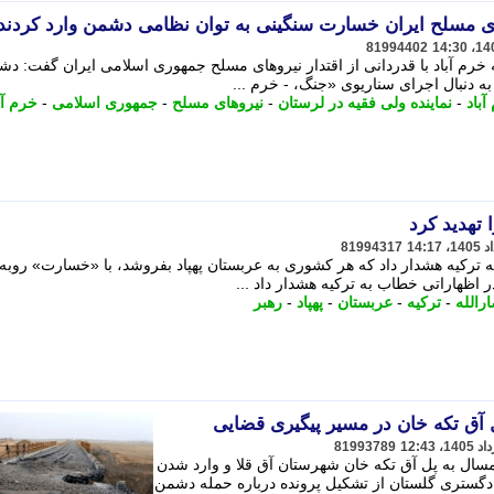
ای مسلح ایران خسارت سنگینی به توان نظامی دشمن وارد کردند
81994402
 خرم آباد با قدردانی از اقتدار نیروهای مسلح جمهوری اسلامی ایران گفت: دش
دنبال اجرای سناریوی «جنگ، - خرم ...
باد
-
نماینده ولی فقیه در لرستان
-
نیروهای مسلح
-
جمهوری اسلامی
-
خرم آب
 تهدید کرد
81994317
ه ترکیه هشدار داد که هر کشوری به عربستان پهپاد بفروشد، با «خسارت» روبه 
ر اظهاراتی خطاب به ترکیه هشدار داد ...
ارالله
-
ترکیه
-
عربستان
-
پهپاد
-
رهبر
 آق تکه خان در مسیر پیگیری قضایی
81993789
مسال به پل آق تکه خان شهرستان آق قلا و وارد شدن
گستری گلستان از تشکیل پرونده درباره حمله دشمن