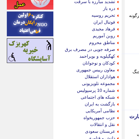
تشدید مبارزه با سرقت
اینتیتر
دره باز
ایونا نیوز
تحریم روسیه
رگونه
بازتاب آنلاین
فوتبال ایران
باشگاه خبرنگاران
فرهاد مجیدی
باغستان نیوز
روبن آموریم
بامبوک
مناطق محروم
ببین و بخون
صرفه جویی در مصرف برق
بدینسان
کهگیلویه و بویراحمد
بنکر
کودکان و نوجوانان
بیت ران
معاون رییس جمهوری
جنگ
پارس فوتبال
هواداران استقلال
پارسینه
مجموعه تلویزیونی
پارسینه پلاس
شماره 10 پرسپولیس
پاز آنلاین
شبکه های اجتماعی
پاس گل
بازگشت به ایران
پانا
نظامی آمریکایی
پرتو نیوز
ارت
حزب جمهوریخواه
پرسون
نقل و انتقالات
پنجره نیوز
عربستان سعودی
رگز پس از 16 ساعت
پویامگ
دانش و فناوری