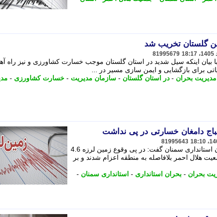
هن گلستان تخریب شد
81995679
بیان اینکه سیل شدید در استان گلستان موجب خسارت کشاورزی و نیز راه آ
تی برای بازگشایی و ایمن سازی مسیر در ...
مدیریت بحران
-
در استان گلستان
-
سازمان مدیریت
-
خسارت کشاورزی
-
مدی
81995643
مشاور استاندار و مدیرکل مدیریت بحران استانداری سمنان گفت: در پی وقوع زمین لرزه 4.6
عیت هلال احمر بلافاصله به منطقه اعزام شدند و بر
یت بحران
-
بحران استانداری
-
استانداری سمنان
-