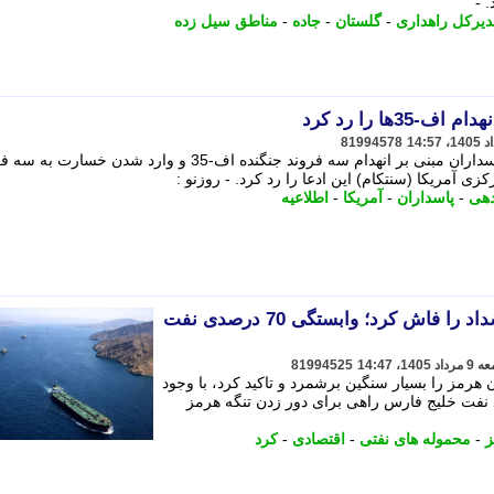
 -
یرکل راهداری
-
گلستان
-
جاده
-
مناطق سیل زده
3ها را رد کرد
81994578
پس از انتشار اطلاعیه شماره 55 سپاه پاسداران مبنی بر انهدام سه فروند جنگنده اف-35 و وارد شدن خسار
زی آمریکا (سنتکام) این ادعا را رد کرد. - روزنو :
دهی
-
پاسداران
-
آمریکا
-
اطلاعیه
الجزیره خسارت سنگین انسداد را فاش کرد؛ وابستگی 70 درصدی نفت
81994525
مز را بسیار سنگین برشمرد و تاکید کرد، با وجود
 امارات و عربستان 70 درصد نفت خلیج فارس راهی برای دور زدن تنگه هرمز
ز
-
محموله های نفتی
-
اقتصادی
-
کرد