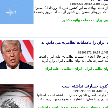
81996237
سخنگوی وزارت دفاع کویت در بیانیه ای از حمله پهپادی به این کشور خبر داد. رویداد24 سعود
رد که نیروهای مسلح این کشور از بامداد امروز (جمعه)
ی وزارت
-
حمله
-
بیانیه
-
کشور
 ایران را «عملیات نظامی» می دانم، نه
81996171
تن در حال انجام «عملیات نظامی» علیه ایران است،
 خسارت هایی به توان نظامی ایران وارد کرده
وان نظامی ایران
-
ایران
-
نظامی
-
علیه ایران
-
81995953
زلزله دامغان تاکنون خسارت نداشته است. استانها
حسین درخشان در گفت وگو با خبرنگار تسنیم در دامغان، با اشاره به وقوع زمین لرزه 4.6
احمر
-
استان سمنان
-
جمعیت هلال احمر
-
استان
-