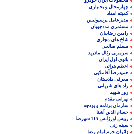
حصولات ایران خودرو
هارمحال و بختیاری
میته امداد
دیرعامل پرسپولیس
ستمری مددجویان
امین رضاییان
اخ های مجازی
سلم صالحی
رمربی رئال مادرید
انوی اول ایران
عظم هراتی
میدرضا آقاملایی
عرفی دادستان
اه های شریانی
وز شهید
هرانی مقدم
ازمان برنامه و بودجه
سام الدین آشنا
یس اورژانس 115 شهرضا
ینه زنی
ائران حرم امام رضا