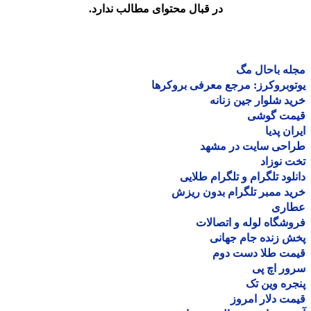
در قبال محتوای مطالب ندارد.
ه باحال مگ
وبروکرز: مرجع معرفی بروکرها
د شلوار جین زنانه
مت گوشی
ان پدیا
احی سایت در مشهد
 نوزاد
لود تلگرام و تلگرام طلایی
د ممبر تلگرام بدون ریزش
اری
شگاه لوله و اتصالات
 زنده جام جهانی
مت طلا دست دوم
ر اچ پی
ره وین تک
ت دلار امروز