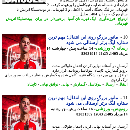
یاس یایسله، سرمربی الاهلی عربستان، با
قراردادی 4 ساله هدایت نیوکاسل را برعهده گرفت. 2
قهرمانی در لیگ نخبگان آسیا با الاهلی و 2 قهرمانی در بوندسلیگا اتریش با
، - 22 آذر 1404 تحلیل ...
واج
-
فرزندآوری
-
لیگ قهرمانان آسیا
-
برخوردار
-
در ایران
-
بوندسلیگا اتریش
-
مانی
مانور بزرگ روی این انتقال؛ مهم ترین
ره لیگ برتر آرسنالی می شود
نه 7
-
ورزشی
-
14 ساعت پیش - چهارشنبه 14
1، 21:25
82031914
نال در آستانه نهایی کردن انتقال طولانی مدت
نو گیمارش، کاپیتان نیوکاسل یونایتد، قرار دارد.
فق نهایی بین دو باشگاه تقریباً کامل شده و گیمارش منتظر دریافت مجوز برای
 اردوی ...
قال
-
آرسنال
-
نیوکاسل
-
گیمارش
-
نهایی
-
توافق نهایی
-
کاپیتان
مانور بزرگ روی این انتقال؛ مهم ترین
ره لیگ برتر آرسنالی می شود
نویس
-
ورزشی
-
16 ساعت پیش - چهارشنبه
82031389
نال در آستانه نهایی کردن انتقال طولانی مدت