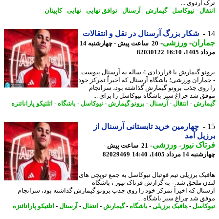
 اردوی ...
قال
-
نیوکاسل
-
گیمارش
-
آرسنال
-
توافق نهایی
-
نهایی
-
کاپیتان
شکار بزرگ آرسنال در نقل و انتقالات
اران
-
ورزشی
-
20 ساعت پیش - چهارشنبه 14
1، 16:10
82030122
برونو گیمارش با قراردادی 4 ساله به آرسنال پیوست.
ماران ورزشی؛ باشگاه آرسنال که اخیراً تمرکز خود
روی جذب برونو گیمارش گذاشته بود، سرانجام
ق شد چراغ سبز باشگاه نیوکاسل را برای ...
ارش
-
انتقال
-
آرسنال
-
برونو گیمارش
-
نیوکاسل
-
باشگاه
-
اتلتیکو پارانائنزه
چهارمین خرید تابستانی آرسنال از
یل آمد
اک نیوز
-
ورزشی
-
21 ساعت پیش -
14 مرداد 1405، 14:40
82029469
بک برزیلی تیم فوتبال نیوکاسل به جمع توپچی های
ن ملحق شد. - به گزارش فرتاک نیوز ، باشگاه
نال که اخیراً تمرکز خود را روی جذب برونو گیمارش گذاشته بود، سرانجام
ق شد چراغ سبز باشگاه ...
کاسل
-
هافبک برزیلی
-
باشگاه
-
گیمارش
-
انتقال
-
آرسنال
-
اتلتیکو پارانائنزه