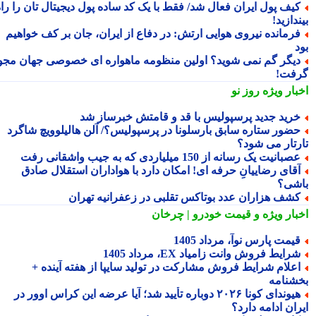
یف پول ایران فعال شد/ فقط با یک کد ساده پول دیجیتال تان را راه
دازید!
رمانده نیروی هوایی ارتش: در دفاع از ایران، جان بر کف خواهیم
یگر گم نمی شوید؟ اولین منظومه ماهواره ای خصوصی جهان مجوز
فت!
بار ویژه
روز نو
رید جدید پرسپولیس با قد و قامتش خبرساز شد
ضور ستاره سابق بارسلونا در پرسپولیس؟/ آلن هالیلوویچ شاگرد
رتار می شود؟
صبانیت یک رسانه از 150 میلیاردی که به جیب واشقانی رفت
قای رضاییانِ حرفه ای! امکان دارد با هواداران استقلال صادق
شی؟
شف هزاران عدد بوتاکس تقلبی در زعفرانیه تهران
بار ویژه
و قیمت خودرو | چرخان
یمت پارس نوآ، مرداد 1405
رایط فروش وانت زامیاد EX، مرداد 1405
علام شرایط فروش مشارکت در تولید سایپا از هفته آینده +
شنامه
هیوندای کونا ۲۰۲۶ دوباره تأیید شد؛ آیا عرضه این کراس اوور در
ان ادامه دارد؟