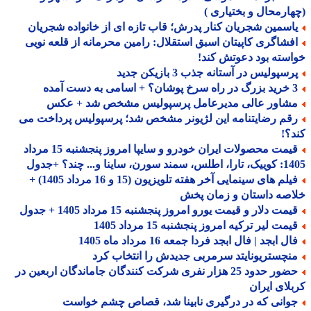
ارمحال و بختیاری )
اسمین شجریان کنار پدرش؛ قاب تازه ای از خانواده شجریان
فشاگری کاپیتان اسبق استقلال: رامین محرمانه از قلعه نویی
سته بود دعوتش کند!
سپولیس در آستانه جذب 3 بازیکن جدید
 اسامی به دست آمده
شاور عالی مدیرعامل پرسپولیس مشخص شد + عکس
قم رضایتنامه این لژیونر مشخص شد؛ پرسپولیس پرداخت می
؟!
قیمت محصولات ایران خودرو و سایپا امروز پنجشنبه 15 مرداد
 سورن، ساینا و... چند؟ +جدول
فیلم های سینمایی آخر هفته تلویزیون (15 و 16 مرداد 1405) +
صه داستان و زمان پخش
مت دلار و قیمت یورو امروز پنجشنبه 15 مرداد 1405 + جدول
مت لیر ترکیه امروز پنجشنبه 15 مرداد 1405
ل ابجد | فال ابجد فردا جمعه 16 مرداد ماه 1405
نچستریونایتد سرمربی جدیدش را انتخاب کرد
حضور حدود 25 هزار نفری شرکت کنندگان جاماندگان اربعین در
لای ایران
وانی که در درگیری نابینا شد، قصاص چشم خواست