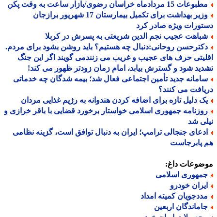
عات 15 مردادماه خراسان رضوی/بازار ساعت به وقت پکن
وزیر بهداشت برای تکمیل بیمارستان 17 شهریور برازجان
ورات ویژه صادر کرد
باهت عجیب نجم الدین شریعتی به پسرش در کربلا
کترحسن روحانی:دنبال چه هستیم؟ باید روشن بشود برای مردم.
یتی حرف های عجیب و غریب می زنندمی گویند اگر این جنگ
ید شود و گسترش بیابد، امام زمان زودتر ظهور می کند!
امانه جدید تأمین اجتماعی فعال شد؛ بیمه شدگان چه خدماتی
افت می کنند؟
ک دلیل تازه برای اضافه کردن هندوانه به رژیم غذایی مردان
وزنامه جمهوری اسلامی خواستار برخورد قضایی با باقر خرازی و
ی شد
دعای جنجالی ترامپ؛ ایران به دنبال توافق است، گزینه نظامی
 پابرجاست
ضوعات داغ:
مهوری اسلامی
یران خودرو
ددجویان کمیته امداد
اماندگان اربعین