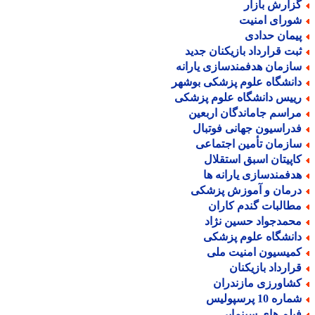
زارش بازار
ورای امنیت
یمان حدادی
بت قرارداد بازیکنان جدید
ازمان هدفمندسازی یارانه
انشگاه علوم پزشکی بوشهر
ییس دانشگاه علوم پزشکی
راسم جاماندگان اربعین
دراسیون جهانی فوتبال
ازمان تأمین اجتماعی
اپیتان اسبق استقلال
دفمندسازی یارانه ها
رمان و آموزش پزشکی
طالبات گندم کاران
حمدجواد حسین نژاد
انشگاه علوم پزشکی
میسیون امنیت ملی
رارداد بازیکنان
شاورزی مازندران
اره 10 پرسپولیس
یلم های سینمایی