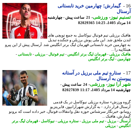
گیمارش؛ چهارمین خرید تابستانی
نال
یم نیوز
-
ورزشی
-
21 ساعت پیش - چهارشنبه
82029365
بک برزیلی تیم فوتبال نیوکاسل به جمع توپچی های
ن ملحق شد. این ملی پوش برزیلی و جنگنده تبدیل
چهارمین خرید تابستانی قهرمان لیگ برتر انگلیس شد. آرسنال پیش از این پیرو
اپیه را ...
بک برزیلی
-
قهرمان لیگ برتر انگلیس
-
تیم فوتبال
-
برزیلی
-
تابستانی
-
رمین
-
لیگ برتر انگلیس
ستاره تیم ملی برزیل در آستانه
ستن به آرسنال
 آرا نیوز
-
ورزشی
-
24 ساعت پیش -
14 مرداد 1405، 11:17
82027839
ه ورزش» ستاره برزیلی نیوکاسل در یک قدمی
نال قرار دارد. - به گزارش شهرآرانیوز، فابریتزیو
انو، خبرنگار سرشناس حوزه نقل وانتقالات فوتبال، خبر داده است که برونو
ارش، هافبک ...
نال
-
برزیل
-
تیم ملی برزیل
-
ستاره برزیلی
-
نیوکاسل
-
قهرمان لیگ برتر
لیس
-
برزیلی