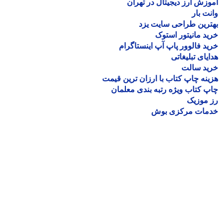
زش ارز دیجیتال در تهران
ت بار
رین طراحی سایت یزد
د مانیتور استوک
د فالوور پاپ آپ اینستاگرام
یای تبلیغاتی
ید سالت
نه چاپ کتاب با ارزان ترین قیمت
 کتاب ویژه رتبه بندی معلمان
موزیک
مات مرکزی بوش