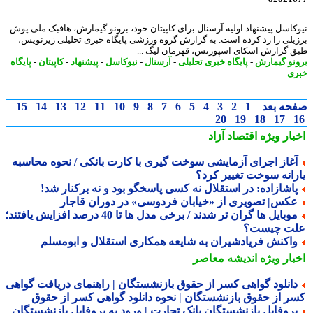
کاسل پیشنهاد اولیه آرسنال برای کاپیتان خود، برونو گیمارش، هافبک ملی پوش
یلی را رد کرده است. به گزارش گروه ورزشی پایگاه خبری تحلیلی زیرنویس،
 گزارش اسکای اسپورتس، قهرمان لیگ ...
نو گیمارش
-
پایگاه خبری تحلیلی
-
آرسنال
-
نیوکاسل
-
پیشنهاد
-
کاپیتان
-
پایگاه
ی
حه بعد
1
2
3
4
5
6
7
8
9
10
11
12
13
14
15
20
19
18
17
بار ویژه
اقتصاد آزاد
غاز اجرای آزمایشی سوخت گیری با کارت بانکی / نحوه محاسبه
رانه سوخت تغییر کرد؟
اشازاده: در استقلال نه کسی پاسخگو بود و نه برکنار شد!
کس| تصویری از «خیابان فردوسی» در دوران قاجار
موبایل ها گران تر شدند / برخی مدل ها تا 40 درصد افزایش یافتند؛
ت چیست؟
اکنش فریادشیران به شایعه همکاری استقلال و ابومسلم
بار ویژه
اندیشه معاصر
انلود گواهی کسر از حقوق بازنشستگان | راهنمای دریافت گواهی
ر از حقوق بازنشستگان | نحوه دانلود گواهی کسر از حقوق
روفایل بازنشستگان بانک تجارت | ورود به پروفایل بازنشستگان