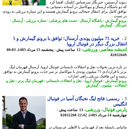
ید آرنستین، خبرنگار سرشناس اتلتیک، افشا کرد
دو باشگاه آرسنال و نیوکاسل در آستانه دستیابی به
فق کامل برای انتقال جنجالی برونو گیمارش هستند و این ستاره برزیلی به زودی
تست ...
نو گیمارش
-
باشگاه آرسنال
-
تست های پزشکی
-
ستاره برزیلی
-
آرسنال
-
نگار
-
گیمارش
خرید 75 میلیون پوندی آرسنال؛ توافق با برونو گیمارش و 5
قال بزرگ دیگر در فوتبال اروپا
یشه معاصر
-
ورزشی
-
12 ساعت پیش - پنجشنبه 15 مرداد 1405، 00:03
82032
تازه ترین تحولات نقل و انتقالات تابستانی فوتبال اروپا، آرسنال قهرمان لیگ
برتر با قراردادی 75 میلیون پوندی با نیوکاسل بر سر جذب برونو گیمارش به توافق
د و این هافبک برزیلی راهی امارات ...
نو گیمارش
-
فوتبال اروپا
-
نقل و انتقالات تابستانی
-
قهرمان لیگ برتر
-
نقل و
الات
-
میلیون
-
گیمارش
رسمی| فاتح لیگ نخبگان آسیا در فوتبال
لیس
س فوتبال
-
ورزشی
-
13 ساعت پیش -
14 مرداد 1405، 22:42
82032268
یاس یایسله بعد از قهرمانی با الاهلی عربستان در