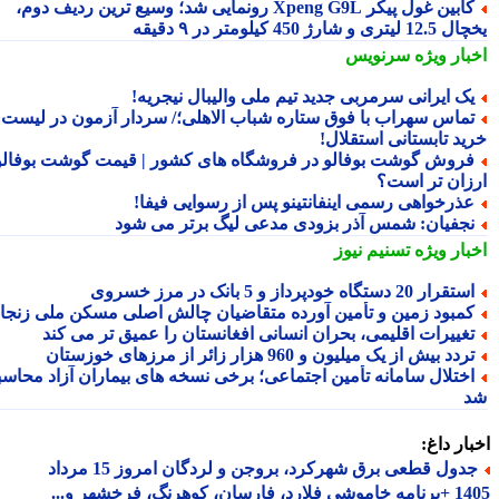
کابین غول پیکر Xpeng G9L رونمایی شد؛ وسیع ترین ردیف دوم،
ری و شارژ 450 کیلومتر در ۹ دقیقه
بار ویژه
سرنویس
ک ایرانی سرمربی جدید تیم ملی والیبال نیجریه!
ماس سهراب با فوق ستاره شباب الاهلی؛/ سردار آزمون در لیست
ید تابستانی استقلال!
روش گوشت بوفالو در فروشگاه های کشور | قیمت گوشت بوفالو
زان تر است؟
ذرخواهی رسمی اینفانتینو پس از رسوایی فیفا!
جفیان: شمس آذر بزودی مدعی لیگ برتر می شود
بار ویژه
تسنیم نیوز
تقرار 20 دستگاه خودپرداز و 5 بانک در مرز خسروی
مبود زمین و تأمین آورده متقاضیان چالش اصلی مسکن ملی زنجان
غییرات اقلیمی، بحران انسانی افغانستان را عمیق تر می کند
ردد بیش از یک میلیون و 960 هزار زائر از مرزهای خوزستان
ختلال سامانه تأمین اجتماعی؛ برخی نسخه های بیماران آزاد محاسبه
ار داغ:
جدول قطعی برق شهرکرد، بروجن و لردگان امروز 15 مرداد
1405 +برنامه خاموشی فلارد، فارسان، کوهرنگ، فرخشهر و...