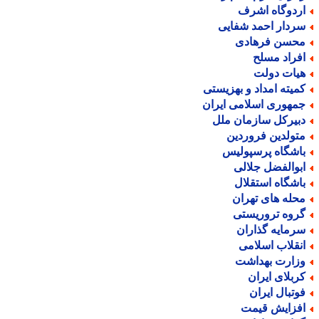
ردوگاه اشرف
ردار احمد شفایی
حسن فرهادی
فراد مسلح
یات دولت
میته امداد و بهزیستی
مهوری اسلامی ایران
بیرکل سازمان ملل
تولدین فروردین
اشگاه پرسپولیس
بوالفضل جلالی
اشگاه استقلال
حله های تهران
روه تروریستی
رمایه گذاران
نقلاب اسلامی
زارت بهداشت
ربلای ایران
وتبال ایران
فزایش قیمت