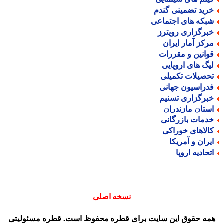
رید تضمینی گندم
بکه های اجتماعی
برگزاری رویترز
رکز آمار ایران
وانین و مقررات
یگ های اروپایی
حصیلات تکمیلی
دراسیون جهانی
برگزاری تسنیم
ستان مازندران
دمات بازرگانی
الاهای خوراکی
یران و آمریکا
تحادیه اروپا
نسخه اصلی
مه حقوق این سایت برای قطره محفوظ است. قطره مسئولیتی