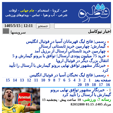
-
-
-
-
خبر
کرونا
استخدام
جام جهانی
اوقات
-
-
-
شرعی
آب و هوا
تماس
ویدئوهای ورزشی
12:11 | 1405/5/15
ار نیوکاسل
سرویسها
رسمی| فاتح لیگ قهرمانان آسیا در فوتبال انگلیس
گیمارش؛ چهارمین خرید تابستانی آرسنال
چهارمین خرید تابستانی آرسنال از برزیل آمد
خرید 75 میلیون پوندی آرسنال؛ توافق با برونو گیمارش و 5
نتقال بزرگ دیگر در فوتبال اروپا
خبرنگار مشهور توافق نهایی برونو گیمارش با آرسنال را تأیید
رد
رسمی| فاتح لیگ نخبگان آسیا در فوتبال انگلیس
حه بعد
1
2
3
4
5
6
7
8
9
10
11
12
13
14
15
20
19
18
17
خبرنگار مشهور توافق نهایی برونو
ارش با آرسنال را تأیید کرد
نه 7
-
ورزشی
-
10 ساعت پیش - پنجشنبه 15
1، 01:15
82032880