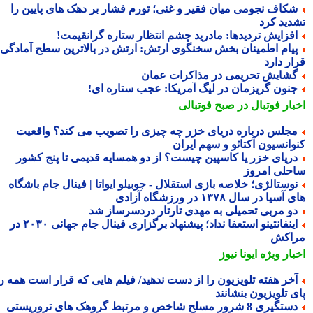
کاف نجومی میان فقیر و غنی؛ تورم فشار بر دهک های پایین را
دید کرد
فزایش تردیدها: مادرید چشم انتظار ستاره گرانقیمت!
یام اطمینان بخش سخنگوی ارتش: ارتش در بالاترین سطح آمادگی
ار دارد
شایش تحریمی در مذاکرات عمان
نون گریزمان در لیگ آمریکا: عجب ستاره ای!
بار فوتبال در صبح فوتبالی
جلس درباره دریای خزر چه چیزی را تصویب می کند؟ واقعیت
وانسیون آکتائو و سهم ایران
ریای خزر یا کاسپین چیست؟ از دو همسایه قدیمی تا پنج کشور
حلی امروز
وستالژی؛ خلاصه بازی استقلال - جوبیلو ایواتا | فینال جام باشگاه
سیا در سال ۱۳۷۸ در ورزشگاه آزادی
و مربی تحمیلی به مهدی تارتار دردسرساز شد
اینفانتینو استعفا نداد؛ پیشنهاد برگزاری فینال جام جهانی ۲۰۳۰ در
اکش
بار ویژه
ایونا نیوز
خر هفته تلویزیون را از دست ندهید/ فیلم هایی که قرار است همه را
 تلویزیون بنشانند
تگیری 8 شرور مسلح شاخص و مرتبط گروهک های تروریستی