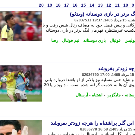
20
19
18
17
16
15
14
13
12
11
10
9
رتر در بازی دوستانه (ویدئو)
82037533
دارکاتی و پیش فصل خود به مصاف رئال بتیس رفت و با
نوشته شکست غیرمنتظره قهرمان لیگ برتر در بازی دوستانه
ولیس
-
فوتبال
-
بازی دوستانه
-
تیم فوتبال
-
رضا
رچه زودتر بفروشد
82036790
رار دارد و شاید حتی مسلیه نیز بالاتر از او باشد؛ دروازه بانی
که به عنوان گزینه ای جایگزین برای هر دوی آن ها به خدمت گرفته شده است. - داوید رایا 30
ستانه
-
جایگزین
-
اشتباه
-
آرسنال
 این گلر پراشتباه را هرچه زودتر بفروشد
82036778
تیس، این گلر اسپانیایی آرسنال را در شرایط دشواری