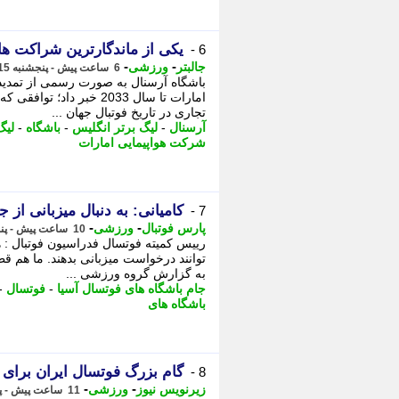
یکی از ماندگارترین شراکت ها
6 -
-
-
جالبتر
ورزشی
6 ساعت پیش - پنجشنبه 15 مرداد 1405، 16:12
باشگاه آرسنال به صورت رسمی از تمدید 
امارات تا سال 2033 خبر 
تجاری در تاریخ فوتبال جهان ...
آرسنال
-
لیگ برتر انگلیس
-
باشگاه
-
لیگ
شرکت هواپیمایی امارات
کامیانی: به دنبال میزبانی از
7 -
-
-
پارس فوتبال
ورزشی
10 ساعت پیش - پنجشنبه 15 مرداد 1405، 12:42
رییس کمیته فوتسال فدراسیون فوتبال :
توانند درخواست میزبانی بدهند. ما هم ق
به گزارش گروه ورزشی ...
جام باشگاه های فوتسال آسیا
-
فوتسال
-
باشگاه های
گام بزرگ فوتسال ایران برای م
8 -
-
-
زیرنویس نیوز
ورزشی
11 ساعت پیش - پنجشنبه 15 مرداد 1405، 11:27