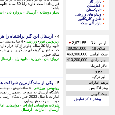
بازار کار
قرار داده است. دا
افغانستان
باشد؛ ...
تاجیکستان
دیدار دوستانه
-
آرسنال
-
دروازه بان
-
اسپ
ویدئو های ورزشی
طنز و کاریکاتور
بازار آتی سکه
آرسنال این گلر پراشتباه را ه
4 -
-
-
زیرنویس نیوز
ورزشی
6 ساعت پیش - پنجشنبه 15 مرداد 1405، 16:57
اونس طلا
2,671.55
▼
داوید رایا 30 ساله جلوتر از کپا ق
طلای 18
39,051,000
سکه امامی
460,900,000
ساله جلوتر ...
دروازه بان
-
دروازه
-
داوید رایا
-
آرسنال
-
بهار ازادی
410,200,000
دلار امریکا
یورو
لیر ترکیه
درهم امارات
یکی از ماندگارترین شراکت ها
5 -
-
-
پوند انگلیس
رونویس
ورزشی
6 ساعت پیش - پنجشنبه 15 مرداد 1405، 16:13
باشگاه آرسنال به صورت رسمی از تمدید 
بیت کویین
امارات تا سال 2033 خبر 
بیشتر + کد نمایش
خود با شرکت هواپیمایی ...
شرکت هواپیمایی امارات
-
هواپیمایی اما
آرسنال
-
امارات
-
آرسنال