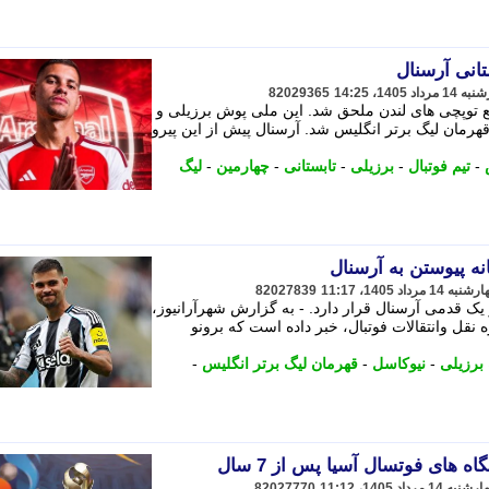
انی آرسنال
82029365
مع توپچی های لندن ملحق شد. این ملی پوش برزیلی و
قهرمان لیگ برتر انگلیس شد. آرسنال پیش از این پیرو
-
تیم فوتبال
-
برزیلی
-
تابستانی
-
چهارمین
-
لیگ
نه پیوستن به آرسنال
82027839
ک قدمی آرسنال قرار دارد. - به گزارش شهرآرانیوز،
نقل وانتقالات فوتبال، خبر داده است که برونو
برزیلی
-
نیوکاسل
-
قهرمان لیگ برتر انگلیس
-
های فوتسال آسیا پس از 7 سال
82027770