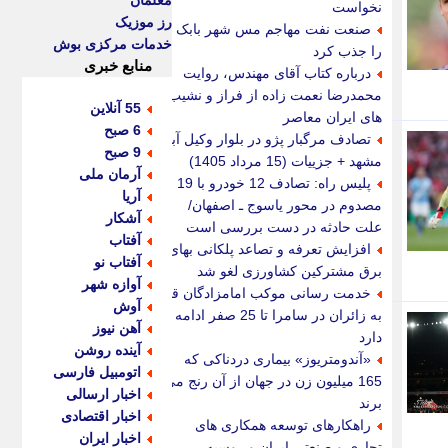
معلمان
نخواست
رز موزیک
صنعت نفت مهاجم مس شهر بابک
خدمات مرکزی بوش
را جذب کرد
منابع خبری
درباره کتاب آقای مهندس، روایت
محمدرضا نعمت زاده از فراز و نشیب
55 آنلاین
های ایران معاصر
6 صبح
تصادف مرگبار پژو در بلوار وکیل آباد
9 صبح
مشهد + جزییات (15 مرداد 1405)
آرمان ملی
پلیس راه: تصادف 12 خودرو با 19
آریا
مصدوم در محور یاسوج ـ اصفهان/
آشکار
علت حادثه در دست بررسی است
آفتاب
افزایش تعرفه و تصاعد پلکانی بهای
آفتاب نو
برق مشترکین کشاورزی لغو شد
آوازه شهر
خدمت رسانی موکب امامزادگان قم
آوش
به زائران در سامرا تا 25 صفر ادامه
آهن نیوز
دارد
آینده روشن
«آندومتریوز» بیماری دردناکی که
اتومبیل فارسی
165 میلیون زن در جهان از آن رنج می
اخبار ارسالی
برند
اخبار اقتصادی
راهکارهای توسعه همکاری های
اخبار ایران
تجاری و صنعتی ایران و روسیه