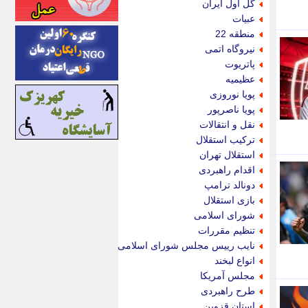
گل اول ایران
اینتیتر
عبیات
ایونا نیوز
منطقه 22
بازتاب آنلاین
نیروگاه اتمی
باشگاه خبرنگاران
پاتریوت
باغستان نیوز
عظیمیه
بامبوک
پویا نوروزی
ببین و بخون
پویا ناصرپور
بدینسان
نقل و انتقالات
بنکر
ترکیب استقلال
بیت ران
استقلال تهران
پارس فوتبال
اقدام راهبردی
پارسینه
دونالد ترامپ
پارسینه پلاس
بازی استقلال
پاز آنلاین
شورای اسلامی
پاس گل
تنظیم مقررات
پانا
نایب رییس مجلس شورای اسلامی
پرتو نیوز
انواع لبخند
پرسون
مجلس آمریکا
پنجره نیوز
طرح راهبردی
پویامگ
استان قزوین