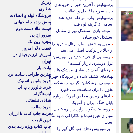
ریزش
پرسپولیس؛ آخرین خبر از خریدهای
عطاری
جدید سرخ ها / نقل وانتقالات
فروشگاه لوله و اتصالات
پرسپولیس وارد مرحله جدید شد؛
پخش زنده جام جهانی
اسامی 3 گزینه لو رفت
قیمت طلا دست دوم
نتیجه بازی استقلال تهران مقابل
سرور اچ پی
استقلال خوزستان
پنجره وین تک
مورینیو شش ستاره رئال مادرید را
قیمت دلار امروز
از حالا در ترکیب اصلی می بیند
آموزش ارز دیجیتال در
رونمایی از خرید جدید پرسپولیس؛
تهران
غول دومتری تارتار کیست؟
وانت بار
ردپای آلمان در بقایای موشک ها و
بهترین طراحی سایت یزد
پهپادهای کشف شده در فرودگاه جهرم
خرید مانیتور استوک
یوسف پزشکیان: اگر دولت شکست
خرید فالوور پاپ آپ
بخورد، ایران شکست می خورد
اینستاگرام
ادعای رییس مجلس آمریکا درباره
هدایای تبلیغاتی
پایان جنگ ایران و آمریکا
خرید سالت
روسیه: سکوت ژاپن درباره عامل
هزینه چاپ کتاب با ارزان
بمباران هیروشیما و ناکازاکی مایه ننگ
ترین قیمت
است
چاپ کتاب ویژه رتبه بندی
پرسپولیس دفاع چپ گل گهر را