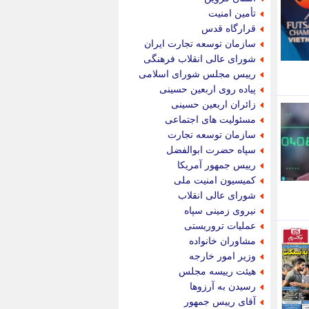
پویه آنلاین
تأمین امنیت
پیام نفت
قرارگاه قدس
تابناک
سازمان توسعه تجارت ایران
تازه نیوز
شورای عالی انقلاب فرهنگی
تبیان
رییس مجلس شورای اسلامی
تجارت نیوز
پیاده روی اربعین حسینی
تحریریه
زائران اربعین حسینی
ترابر نیوز
مسئولیت های اجتماعی
ترفندباز
سازمان توسعه تجارت
تریبون اقتصاد
سپاه حضرت ابوالفضل
تسنیم نیوز
رییس جمهور آمریکا
تک ناک
کمیسیون امنیت ملی
تکراتو
شورای عالی انقلاب
توریسم آنلاین
نیروی زمینی سپاه
تولید نیوز
عملیات تروریستی
تیتر فوری
مشاوران خانواده
تیکنا
وزیر امور خارجه
جاب ویژن
هیئت رییسه مجلس
جار نیوز
رسیدن به آرزوها
جالبتر
آقای رییس جمهور