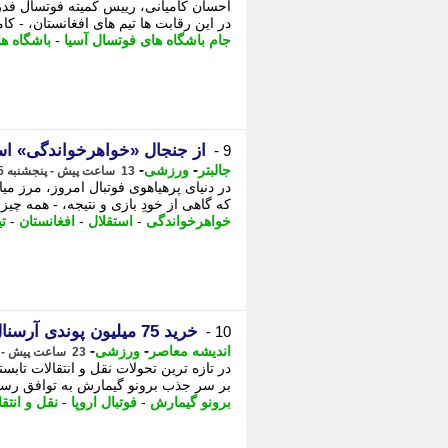
احسان کامیانی، رییس کمیته فوتسال فدر
در این رقابت ها تیم های افغانستان، - کام
جام باشگاه های فوتسال آسیا
-
باشگاه ه
از جنجال «خواهرخواندگی» است
9 -
-
-
جالبتر
ورزشی
13 ساعت پیش - پنجشنبه 15 مرداد 1405، 09:17
در دنیای پرهیاهوی فوتبال امروز، مرز م
که گاهی از خودِ بازی و نتیجه، - همه چیز ا
خواهرخواندگی
-
استقلال
-
افغانستان
-
تی
خرید 75 میلیون پوندی آرسنال؛ توافق با برونو گیمارش و 5 انتقال بزرگ دیگر در فوتبال اروپا
10 -
-
-
اندیشه معاصر
ورزشی
23 ساعت پیش - پنجشنبه 15 مرداد 1405، 00:03
بر سر جذب برونو گیمارش به توافق رسید 
برونو گیمارش
-
فوتبال اروپا
-
نقل و انتقا