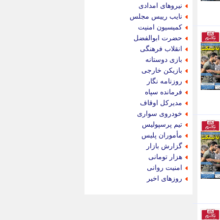
جام جم
نیروهای امدادی
جدید پرس
نایب رییس مجلس
جماران
کمیسیون امنیت
جوان ایرانی
حضرت ابوالفضل
جهان مانا
انقلاب فرهنگی
جهان نگر
بازی دوستانه
جهان نیوز
بازیکن خارجی
چطور
روزنامه نگار
چمپیونات
فرمانده سپاه
چمدون
مدیرکل اوقاف
چه خبر
خودروی سواری
حادثه 24
تیم پرسپولیس
حرف تو
مأموران پلیس
حوادث پلاس
گزارش بازار
حوزه نیوز
هزار تومانی
خبر آنلاین
امنیت روانی
خبر جنوب
روزهای اخیر
خبر سیاسی
خبر گردون
خبر ورزشی
خبرجو