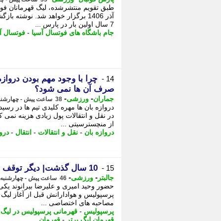
آذر 1406 برگزار خواهد شد. نوشته
7 سال اولین بار در پارس ...
جام باشگاه های فوتسال آسیا
-
فوتسال آ
چرا با وجود مهم بودن دروازه 
14 -
صرف آن ها نمی شود؟
-
-
جماران
ورزشی
38 ساعت پیش - چهارشنبه 14 مرداد 1405، 09:10
دروازه بان ها مهره کلیدی تیم ها در رسی
در نقل و انتقالات پول زیادی هزینه نمی ک
از منچسترسیتی ...
دروازه بان
-
نقل و انتقالات
-
انتقال
-
درو
10 سال گذشت| دیگر توقف ممنوع!
15 -
-
-
جالبتر
ورزشی
46 ساعت پیش - چهارشنبه 14 مرداد 1405، 01:07
پرسپولیس و هوادارانش قبل از آغاز لیگ 
مصاحبه های اختصاصی ...
پرسپولیس
-
قهرمانی پرسپولیس در لیگ
-
قهرمان لیگ برتر
-
قهرمان