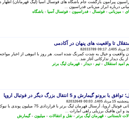
اسیون پیرامون بازگشت جام باشگاه های فوتسال آسیا (لیگ قهرمانان) اظهار 
یانی درباره ابراز میزبانی فدراسیون ...
ای
-
میزبانی
-
فوتسال
-
فدراسیون
-
فوتسال آسیا
-
باشگاه
قلال تا واقعیت های پنهان در آکادمی
82033789
یان واقعیت و خیال به شدت کمرنگ شده است. هر روز با انبوهی از اخبار مواجه
ز یک دیدار تدارکاتی آغاز شد. ...
م امید استقلال
-
تیم
-
دیدار
-
قهرمان لیگ برتر
82032649
در تازه ترین تحولات نقل و انتقالات تابستانی فوتبال اروپا، آرسنال قهرمان لیگ برتر با قراردادی 75 می
و این هافبک برزیلی راهی امارات ...
لات تابستانی
-
قهرمان لیگ برتر
-
نقل و انتقالات
-
میلیون
-
گیمارش