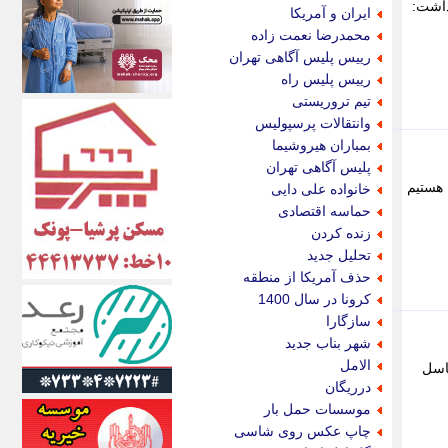
اکونیوز
داشت:
ایران و آمریکا
الف
محمدرضا نعمت زاده
انتشار آنلاین
رییس پلیس آگاهی تهران
اندیشه قرن
رییس پلیس راه
اندیشه معاصر
تیم تروریستی
اندیشه ها
وانتقالات پرسپولیس
انرژی پرس
بمباران هیروشیما
ای استخدام
پلیس آگاهی تهران
ایتنا
 هستیم
خانواده علی دایی
ایراف
حماسه اقتصادی
ایران آرت
زنده کردن
ایران آنلاین
تحلیل جدید
ایران زندگی
حذف آمریکا از منطقه
ایران فوری
کرونا در سال 1400
ایرانی روز
سازگارا
ایرانیتال
شهر بناب جدید
ایرنا
الامل
لیون پوندی با نیوکاسل
ایسکانیوز
درریگان
ایسنا
موسسات حمل بار
ایکنا
چاپ عکس روی شاسی
ایلنا