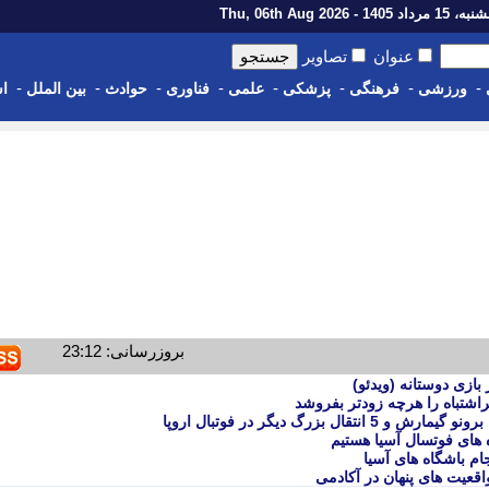
رداد 1405 - Thu, 06th Aug 2026
عنوان
تصاویر
-
-
-
-
-
-
-
-
ورزشی
فرهنگی
پزشکی
علمی
فناوری
حوادث
بین الملل
اس
بروزرسانی: 23:12
ازی دوستانه (ویدئو)
پراشتباه را هرچه زودتر بفروشد
ه های فوتسال آسیا هستیم
ام باشگاه های آسیا
اقعیت های پنهان در آکادمی