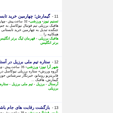
گیمارش؛ چهارمین خرید تابست
11 -
-
-
تسنیم نیوز
ورزشی
32 ساعت پیش - چهارشنبه 14 مرداد 1405، 14:25
هافبک برزیلی تیم فوتبال نیوکاسل به ج
جنگنده تبدیل به چهارمین خرید تابستانی 
هینکاپیه را ...
هافبک برزیلی
-
قهرمان لیگ برتر انگلیس
برتر انگلیس
ستاره تیم ملی برزیل در آستا
12 -
-
-
شهر آرا نیوز
ورزشی
35 ساعت پیش - چهارشنبه 14 مرداد 1405، 11:17
گروه ورزش» ستاره برزیلی نیوکاسل در ی
فابریتزیو رومانو، خبرنگار سرشناس حوزه 
گیمارش، هافبک ...
آرسنال
-
برزیل
-
تیم ملی برزیل
-
ستاره 
برزیلی
بازگشت رقابت های جام باشگاه 
13 -
-
-
پارس فوتبال
ورزشی
35 ساعت پیش - چهارشنبه 14 مرداد 1405، 11:12