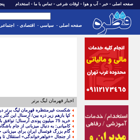
-
-
-
-
-
صفحه اصلی
خبر
آب و هوا
اوقات شرعی
تماس با ما
استخدام
پنجشنبه، 15 م
-
-
-
صفحه اصلی
سیاسی
اقتصادی
اجتماعی
اخبار قهرمان لیگ برتر
شکست غیرمنتظره قهرمان لیگ برتر در ب
کپا بازهم زیر ذره بین/ آرسنال این گلر 
خرید 75 میلیون پوندی آرسنال؛ توافق با برونو گیمارش و 5 انتقال بزرگ دیگر در فوتبال اروپا
کامیانی: به دنبال میزبانی از جام باشگا
گام بزرگ فوتسال ایران برای میزبانی ج
از جنجال «خواهرخواندگی» استقلال تا و