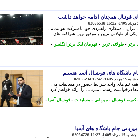
ی فوتبال همچنان ادامه خواهد داشت
82036538
قرارداد همکاری راهبردی خود با شرکت هواپیمایی
داد؛ توافقی که یکی از طولانی ترین و موفق ترین شراکت های
 برتر
-
طولانی ترین
-
قهرمان لیگ برتر انگلیس
-
 جام باشگاه های فوتسال آسیا هستیم
82035234
 همه تیم های واجد شرایط حضور در مسابقات می
طعا درخواست رسمی میزبانی را ارائه خواهیم کرد. -
کمیته فوتسال
-
میزبانی
-
مسابقات
-
فوتسال آسیا
-
یزبانی جام باشگاه های آسیا
82034728