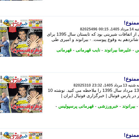
82025496
حضور وحید امیری و علیرضا بیرانوند یکی از اتفاقات شیرینی بود که تابستان سال 1395 برای
شانزدهم به وقوع پیوست. - بیرانوند و امیری طی
س
-
علیرضا بیرانوند
-
نایب قهرمانی
-
قهرمانی
82025310
عکس جلد روزنامه خبرورزشی در تاریخ 13 مرداد سال 1395 را ملاحظه می کنید. نوشته 10
در پارس فوتبال | خبرگزاری فوتبال ایران |
بیرانوند
-
خبرورزشی
-
قهرمانی پرسپولیس
-