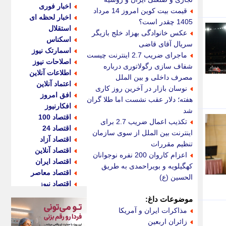
اخبار فوری
قیمت بیت کوین امروز 14 مرداد
اخبار لحظه ای
1405 چقدر است؟
استقلال
عکس خانوادگی بهزاد خلج بازیگر
اسکناس
سریال آقای قاضی
اسمارتک نیوز
ماجرای ضریب 2.7 اینترنت چیست؟
اصلاحات نیوز
شفاف سازی رگولاتوری درباره
اطلاعات آنلاین
مصرف داخلی و بین الملل
اعتماد آنلاین
نوسان بازار در آخرین روز کاری
افق امروز
هفته؛ دلار عقب نشست اما طلا گران
افکارنیوز
شد
اقتصاد 100
تکذیب اعمال ضریب 2.7 برای
اقتصاد 24
اینترنت بین الملل از سوی سازمان
اقتصاد آزاد
تنظیم مقررات
اقتصاد آنلاین
اعزام کاروان 200 نفره نوجوانان
اقتصاد ایران
کهگیلویه و بویراحمدی به طریق
اقتصاد معاصر
الحسین (ع)
اقتصاد نیوز
اکو ایران
موضوعات داغ:
اکوفارس
مذاکرات ایران و آمریکا
اکونگار
زائران اربعین