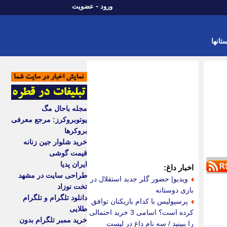
-
ورود
عضویت
تانها
مجله باحال مگ
یوتوبروکرز: مرجع معرفی
بروکرها
خرید شلوار جین زنانه
قیمت گوشی
ایران پدیا
اخبار داغ:
طراحی سایت در مشهد
ویدیو| حضور گلر جدید استقلال در
تخت نوزاد
بازی دوستانه
دانلود تلگرام و تلگرام
پرسپولیس با کدام بازیکنان توافق
طلایی
کرده است؟ اسامی 3 خرید احتمالی
خرید ممبر تلگرام بدون
را ببینید / سه نام داغ در لیست