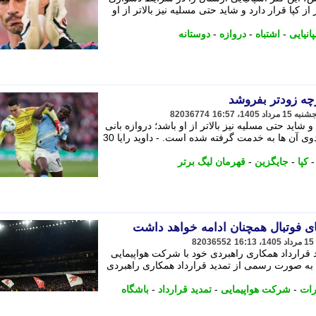
وید رایا 30 ساله جلوتر از کپا قرار دارد و شاید حتی مسلیه نیز بالاتر از او
انیایی
-
اشتباه
-
دروازه
-
دوستانه
رچه زودتر بفروشد
82036774
رار دارد و شاید حتی مسلیه نیز بالاتر از او باشد؛ دروازه بانی
که به عنوان گزینه ای جایگزین برای هر دوی آن ها به خدمت گرفته شده است. - داوید رایا 30
کپا
-
جایگزین
-
قهرمان لیگ برتر
ی فوتبال همچنان ادامه خواهد داشت
82036552
قرارداد همکاری راهبردی خود با شرکت هواپیمایی
باشگاه آرسنال به صورت رسمی از تمدید قرارداد همکاری راهبردی
رات
-
شرکت هواپیمایی
-
تمدید قرارداد
-
باشگاه