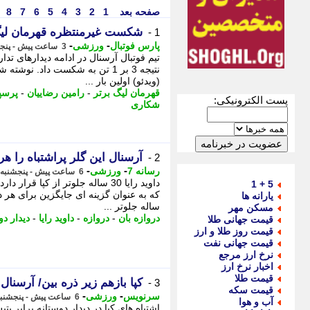
صفحه بعد
1
2
3
4
5
6
7
8
شکست غیرمنتظره قهرمان لیگ ب
1 -
-
-
پارس فوتبال
ورزشی
3 ساعت پیش - پنجشنبه 15 مرداد 1405، 19:37
تیم فوتبال آرسنال در ادامه دیدارهای ت
نتیجه 3 بر 1 تن به شکست داد. 
(ویدئو) اولین بار ...
قهرمان لیگ برتر
-
رامین رضاییان
-
پرسپ
پست الکترونیکی:
شکاری
آرسنال این گلر پراشتباه را ه
2 -
-
-
رسانه 7
ورزشی
6 ساعت پیش - پنجشنبه 15 مرداد 1405، 17:00
داوید رایا 30 ساله جلوتر از کپا ق
5 + 1
یارانه ها
ساله جلوتر ...
مسکن مهر
دروازه بان
-
دروازه
-
داوید رایا
-
دیدار دو
قیمت جهانی طلا
قیمت روز طلا و ارز
قیمت جهانی نفت
نرخ ارز مرجع
اخبار نرخ ارز
قیمت طلا
کپا بازهم زیر ذره بین/ آرسنال
3 -
قیمت سکه
-
-
سرنویس
ورزشی
6 ساعت پیش - پنجشنبه 15 مرداد 1405، 16:58
آب و هوا
اشتباه های کپا در دیدار دوستانه برابر ب