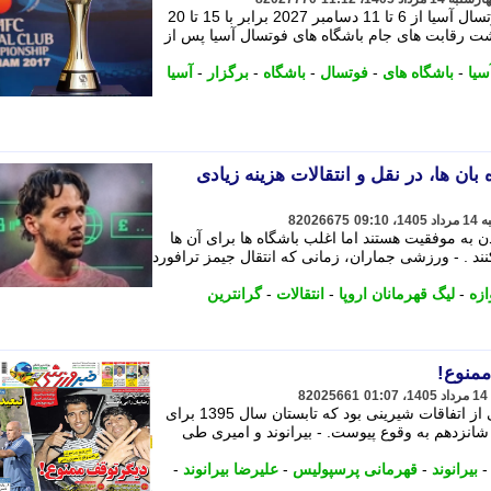
طبق تقویم منتشرشده، لیگ قهرمانان فوتسال آسیا از 6 تا 11 دسامبر 2027 برابر با 15 تا 20
 بازگشت رقابت های جام باشگاه های فوتسال آسیا پس از
سیا
-
باشگاه های
-
فوتسال
-
باشگاه
-
برگزار
-
آسیا
بان ها، در نقل و انتقالات هزینه زیادی
82026675
دن به موفقیت هستند اما اغلب باشگاه ها برای آن ها
نند . - ورزشی جماران، زمانی که انتقال جیمز ترافورد
ازه
-
لیگ قهرمانان اروپا
-
انتقالات
-
گرانترین
82025661
حضور وحید امیری و علیرضا بیرانوند یکی از اتفاقات شیرینی بود که تابستان سال 1395 برای
شانزدهم به وقوع پیوست. - بیرانوند و امیری طی
بیرانوند
-
قهرمانی پرسپولیس
-
علیرضا بیرانوند
-