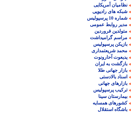
ظامیان آمریکایی
بکه های رادیویی
اره 10 پرسپولیس
دیر روابط عمومی
تولدین فروردین
راسم گرامیداشت
ازیکن پرسپولیس
حمد شریعتمداری
دیعوت آحارونوت
ازگشت به ایران
ازار جهانی طلا
سناد بالادستی
ازارهای جهانی
رکیب پرسپولیس
یمارستان سینا
شورهای همسایه
اشگاه استقلال