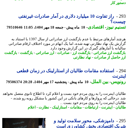
ور کار
2
راز تفاوت 10 میلیارد دلاری در آمار صادرات غیرنفتی
ست؟
یم نیوز
-
اقتصادی
-
10 ماه پیش - جمعه 18 مهر 1404، 11:05
79510646
هرچند آمارهای مرتبط با عدم بازگشت ارز صادراتی از سال 1397 با استناد به
رش یک نهاد نظارتی تهیه شده، اما یک ابهام در مورد اختلاف ارقام صادراتی
یانه با آمارهای گمرک در این گزارش وجود دارد.
گشت ارز صادراتی
-
بازگشت ارز
-
صادرات
-
ارز صادراتی
-
بازگشت
-
بازگشت
 حاصل از صادرات
-
نهاد نظارتی
2
استفاده مقامات طالبان از استارلینک در زمان قطعی
ترنت
نویس
-
بین الملل
-
10 ماه پیش - پنجشنبه 17 مهر 1404، 20:28
79506374
بان اینترنت را به روی مردم خود بست و اعلام کرد تا اطلاع ثانوی متصل نخواهد
 درحالی که پروازها و کارهای بانکی در این کشور با مشکل روبه رو شده، -
بان اینترنت را به روی مردم خود بست ...
بان
-
اینترنت
-
ارتباطات
-
مقامات
-
استارلینک
-
نظارت
-
اعلام
2
دامپزشکی، محور سلامت تولید و
یک اقتصادی بخش کشاورزی است