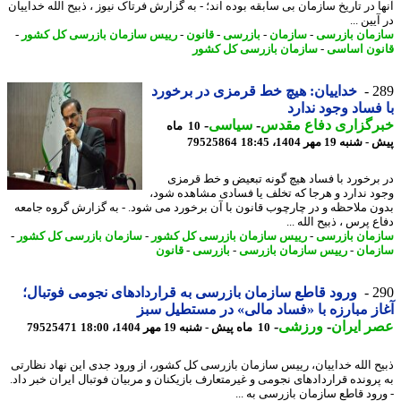
 در تاریخ سازمان بی سابقه بوده اند؛ - به گزارش فرتاک نیوز ، ذبیح الله خداییان
یین ...
مان بازرسی
-
سازمان
-
بازرسی
-
قانون
-
رییس سازمان بازرسی کل کشور
-
ون اساسی
-
سازمان بازرسی کل کشور
2
خداییان: هیچ خط قرمزی در برخورد
فساد وجود ندارد
رگزاری دفاع مقدس
-
سیاسی
-
10 ماه
به 19 مهر 1404، 18:45
79525864
برخورد با فساد هیچ گونه تبعیض و خط قرمزی
د ندارد و هرجا که تخلف یا فسادی مشاهده شود،
ن ملاحظه و در چارچوب قانون با آن برخورد می شود. - به گزارش گروه جامعه
 پرس ، ذبیح الله ...
مان بازرسی
-
رییس سازمان بازرسی کل کشور
-
سازمان بازرسی کل کشور
-
مان
-
رییس سازمان بازرسی
-
بازرسی
-
قانون
2
ورود قاطع سازمان بازرسی به قراردادهای نجومی فوتبال؛
ز مبارزه با «فساد مالی» در مستطیل سبز
 ایران
-
ورزشی
-
10 ماه پیش - شنبه 19 مهر 1404، 18:00
79525471
ح الله خداییان، رییس سازمان بازرسی کل کشور، از ورود جدی این نهاد نظارتی
پرونده قراردادهای نجومی و غیرمتعارف بازیکنان و مربیان فوتبال ایران خبر داد.
رود قاطع سازمان بازرسی به ...