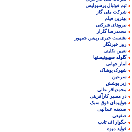
یم فوتبال پرسپولیس
رکت ملی گاز
هترین فیلم
یروهای شرکتی
حمدرضا گلزار
شست خبری رییس جمهور
وز خبرنگار
عیین تکلیف
لوله صهیونیستها
مار جهانی
هرک پوشاک
رعین
یر پوشش
حمدباقر عالی
ر مسیر کارآفرینی
واپیمای فوق سبک
دیقه عبدالهی
فیعی
گوار اف تایپ
واید میوه