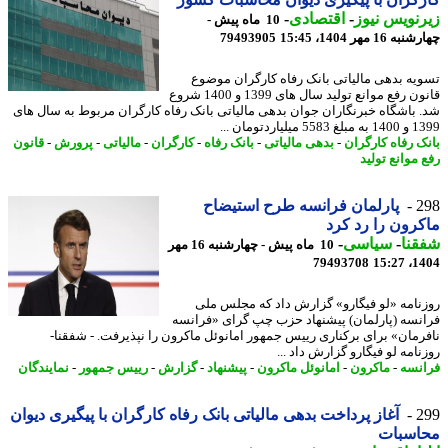
نویس نیوز
-
اقتصادی
-
10 ماه پیش -
16 مهر 1404، 15:45
79493905
یه بدهی مالیاتی بانک رفاه کارگران موضوع
قانون رفع موانع تولید سال های 1399 و 1400 شروع
 باشگاه خبرنگاران جوان بدهی مالیاتی بانک رفاه کارگران مربوط به سال های
 میلیاردتومان ...
ک رفاه کارگران
-
بدهی مالیاتی
-
بانک رفاه
-
کارگران
-
مالیاتی
-
پرورش
-
قانون
 موانع تولید
2
پارلمان فرانسه طرح استیضاح
رون را رد کرد
نا
-
سیاسی
-
10 ماه پیش - چهارشنبه 16 مهر
79493708
1404
نامه «لو فیگارو» گزارش داد که مجلس ملی
نسه (پارلمان) پیشنهاد حزب چپ گرای «فرانسه
رمان» برای برکناری رییس جمهور امانوئل ماکرون را نپذیرفت. - شفقنا-
امه لو فیگارو گزارش داد ...
نسه
-
ماکرون
-
امانوئل ماکرون
-
پیشنهاد
-
گزارش
-
رییس جمهور
-
نمایندگان
2
آغاز پرداخت بدهی مالیاتی بانک رفاه کارگران با پیگیری دیوان
اسبات