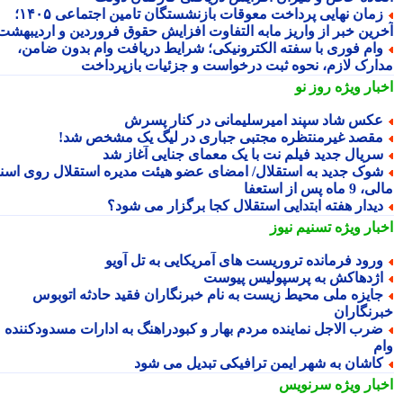
زمان نهایی پرداخت معوقات بازنشستگان تامین اجتماعی ۱۴۰۵؛
رین خبر از واریز مابه التفاوت افزایش حقوق فروردین و اردیبهشت
ام فوری با سفته الکترونیکی؛ شرایط دریافت وام بدون ضامن،
ارک لازم، نحوه ثبت درخواست و جزئیات بازپرداخت
بار ویژه
روز نو
کس شاد سپند امیرسلیمانی در کنار پسرش
قصد غیرمنتظره مجتبی جباری در لیگ یک مشخص شد!
ریال جدید فیلم نت با یک معمای جنایی آغاز شد
وک جدید به استقلال/ امضای عضو هیئت مدیره استقلال روی اسناد
ماه پس از استعفا
یدار هفته ابتدایی استقلال کجا برگزار می شود؟
بار ویژه
تسنیم نیوز
رود فرمانده تروریست های آمریکایی به تل آویو
ژدهاکش به پرسپولیس پیوست
ایزه ملی محیط زیست به نام خبرنگاران فقید حادثه اتوبوس
رنگاران
رب الاجل نماینده مردم بهار و کبودراهنگ به ادارات مسدودکننده
م
اشان به شهر ایمن ترافیکی تبدیل می شود
بار ویژه
سرنویس