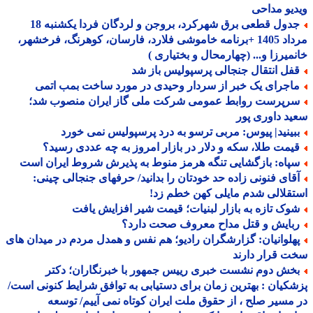
یو مداحی
جدول قطعی برق شهرکرد، بروجن و لردگان فردا یکشنبه 18
مرداد 1405 +برنامه خاموشی فلارد، فارسان، کوهرنگ، فرخشهر،
میرزا و... (چهارمحال و بختیاری )
فل انتقال جنجالی پرسپولیس باز شد
اجرای یک خبر از سردار وحیدی در مورد ساخت بمب اتمی
رپرست روابط عمومی شرکت ملی گاز ایران منصوب شد؛
د داوری پور
بینید| پیوس: مربی ترسو به درد پرسپولیس نمی خورد
یمت طلا، سکه و دلار در بازار امروز به چه عددی رسید؟
پاه: بازگشایی تنگه هرمز منوط به پذیرش شروط ایران است
قای فنونی زاده حد خودتان را بدانید/ حرفهای جنجالی چینی:
قلالی شدم مایلی کهن خطم زد!
وک تازه به بازار لبنیات؛ قیمت شیر افزایش یافت
بایش و قتل مداح معروف صحت دارد؟
هلوانیان: گزارشگران رادیو؛ هم نفس و همدل مردم در میدان های
 قرار دارند
خش دوم نشست خبری رییس جمهور با خبرنگاران؛ دکتر
کیان : بهترین زمان برای دستیابی به توافق شرایط کنونی است/
مسیر صلح ، از حقوق ملت ایران کوتاه نمی آییم/ توسعه