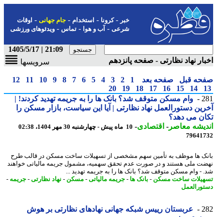
-
-
-
-
خبر
کرونا
استخدام
جام جهانی
اوقات
-
-
-
شرعی
آب و هوا
تماس
ویدئوهای ورزشی
21:09 | 1405/5/17
ار نهاد نظارتی - صفحه پانزدهم
سرویسها
حه قبل
صفحه بعد
1
2
3
4
5
6
7
8
9
10
11
12
20
19
18
17
16
15
14
2
وام مسکن متوقف شد؟ بانک ها را به جریمه تهدید کردند! |
ین دستورالعمل نهاد نظارتی | آیا این سیاست، بازار مسکن را
ن می دهد؟
یشه معاصر
-
اقتصادی
-
10 ماه پیش - چهارشنبه 30 مهر 1404، 02:38
79641
ک ها موظف به تأمین سهم مشخصی از تسهیلات ساخت مسکن در قالب طرح
ت ملی هستند و در صورت عدم تحقق سهمیه، مشمول جریمه مالیاتی خواهند
 - وام مسکن متوقف شد؟ بانک ها را به جریمه تهدید ...
یلات ساخت مسکن
-
بانک ها
-
جریمه مالیاتی
-
مسکن
-
نهاد نظارتی
-
جریمه
-
ورالعمل
2
عربستان رییس شبکه جهانی نهادهای نظارتی بر هوش