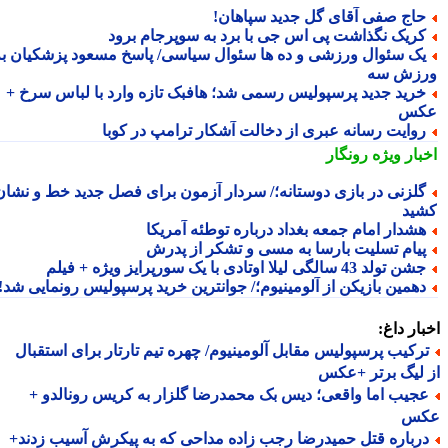
اج صفی آقای گل جدید سپاهان!
ریک نگذاشت پی اس جی با برد به سوپرجام برود
ک سئوال ورزشی و ده ها سئوال سیاسی/ پاسخ مسعود پزشکیان به
زش سه
رید جدید پرسپولیس رسمی شد؛ هافبک تازه وارد با لباس سرخ +
کس
وایت رسانه عبری از دخالت آشکار ترامپ در کوبا
بار ویژه
رونگار
لزنی در بازی دوستانه؛/ سردار آزمون برای فصل جدید خط و نشان
ید
شدار امام جمعه بغداد درباره توطئه آمریکا
یام تسلیت بارسا به مسی و تشکر از پدرش
ن تولد 43 سالگی لیلا اوتادی با یک سورپرایز ویژه + فیلم
همین بازیکن از آلومینیوم؛/ جوانترین خرید پرسپولیس رونمایی شد!
ار داغ:
رکیب پرسپولیس مقابل آلومینیوم/ چهره تیم تارتار برای استقبال
لیگ برتر +عکس
جیب اما واقعی؛ دیس بک محمدرضا گلزار به کریس رونالدو +
س
رباره قتل حمیدرضا رجب زاده مداحی که به پیکرش آسیب زدند+