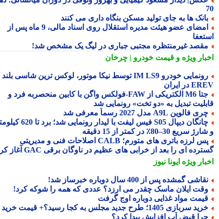
انک ها به جای تولید مسکن بنگاه داری می کنند
امضای عضو هیئت مدیره استقلال روی اسناد مالی، 9 ماه پس از
تعفا
قصد غیرمنتظره مجتبی جباری در لیگ یک مشخص شد!
بار ویژه
و قیمت خودرو | چرخان
رونمایی خودرو IM LS9 توسط نیکا موتور، لوکس ترین شاسی بلند
 در ایران
جتا M6 الکتریکی از FAW‑فولکس واگن با کابین منحصربه فرد و
بلیت تبدیل به «دو تخت» رونمایی شد
ری فالوین A9L مدل 2027 رسماً معرفی شد
چانگان دیپال S05 فیس لیفت با لیدار رونمایی شد؛ برد تا 620 کیلومتر
 سریع 30–80٪ در کمتر از 15 دقیقه
پس لرزه باتری های متورم؛ CALB اصلاحات فنی و مدیریتی
رده ای را بعد از خرابی های عظیم در ناوگان برقی GAC آغاز کرد
بار ویژه
ایونا نیوز
قاشی گمشده پس از 400 سال دوباره خبرساز شد!
قت ایلان ماسک چقدر می ارزد؟ عددی که همه را شوکه کرد!
یمت مواد غذایی دوباره اوج گرفت
ید سربازی 1405؛ طرح جدید مجلس به کجا رسید؟+ قیمت خرید
را قبض آب افزایش پیدا کرد؟