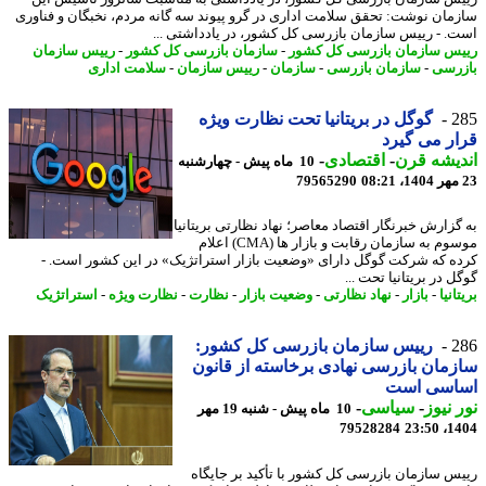
مان نوشت: تحقق سلامت اداری در گرو پیوند سه گانه مردم، نخبگان و فناوری
. - رییس سازمان بازرسی کل کشور، در یادداشتی ...
س سازمان بازرسی کل کشور
-
سازمان بازرسی کل کشور
-
رییس سازمان
رسی
-
سازمان بازرسی
-
سازمان
-
رییس سازمان
-
سلامت اداری
2
گوگل در بریتانیا تحت نظارت ویژه
ر می گیرد
یشه قرن
-
اقتصادی
-
10 ماه پیش - چهارشنبه
79565290
گزارش خبرنگار اقتصاد معاصر؛ نهاد نظارتی بریتانیا
موسوم به سازمان رقابت و بازار ها (CMA) اعلام
ه که شرکت گوگل دارای «وضعیت بازار استراتژیک» در این کشور است. -
 در بریتانیا تحت ...
انیا
-
بازار
-
نهاد نظارتی
-
وضعیت بازار
-
نظارت
-
نظارت ویژه
-
استراتژیک
2
رییس سازمان بازرسی کل کشور:
مان بازرسی نهادی برخاسته از قانون
اسی است
 نیوز
-
سیاسی
-
10 ماه پیش - شنبه 19 مهر
79528284
1404
س سازمان بازرسی کل کشور با تأکید بر جایگاه