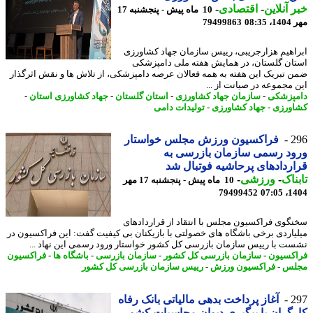
 آنلاین
-
اقتصادی
-
10 ماه پیش - پنجشنبه 17
08:3
79499863
اهیم هزارجریبی، رییس سازمان جهاد کشاورزی
ان گلستان، در همایش هفته ملی دامپزشکی
 تبریک این هفته به همه فعالان عرصه دامپزشکی، از تلاش ها و نقش اثرگذار
 مجموعه در صیانت از ...
پزشکی
-
سازمان جهاد کشاورزی
-
استان گلستان
-
جهاد کشاورزی استان
-
ورزی
-
جهاد کشاورزی
-
تولیدات دامی
2
فراکسیون ورزش مجلس خواستار
د رسمی سازمان بازرسی به
ردادهای پرحاشیه فوتبال شد
ناک
-
ورزشی
-
10 ماه پیش - پنجشنبه 17 مهر
79499452
1404
گوی فراکسیون مجلس با انتقاد از قراردادهای
یاردی برخی باشگاه های خصولتی با بازیکنان بی کیفیت گفت: این فراکسیون در
ت با رییس سازمان بازرسی کل کشور خواستار ورود رسمی این نهاد ...
کسیون
-
سازمان بازرسی کل کشور
-
سازمان بازرسی
-
باشگاه ها
-
فراکسیون
لس
-
فراکسیون ورزش
-
رییس سازمان بازرسی کل کشور
2
آغاز پرداخت بدهی مالیاتی بانک رفاه
گران با پیگیری دیوان محاسبات کشور