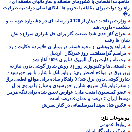
سبات اقتصادی با کشورهای منطقه و سازمانهای منطقه ای ،
برد دولت برای مقابله با تحریم ها / اتکای اصلی دولت به ظرفیت
وزارت بهداشت: بیش از 170 اثر رسانه ای در جشنواره «رسانه و
امت» داوری شد
حران گاز جدی شد؛ صنعت گاز برای حل ناترازی سراغ دانش
ان ها رفت
واهد پژوهشی از وجود فسفر در بمباران «لامرد» حکایت دارد
راسم گرامیداشت روز خبرنگار - اردبیل
بت نام رقابت بزرگ المپیک فناوری 2026 آغاز شد
دانستنی ها و تکنولوژی روز | 3 روش شارژ گوشی بدون نیاز به
ز برق در مواقع اضطراری؛ از پاوربانک تا شارژ با نور خورشید /
شارژ گوشی بدون برق شد؛ 3 راهکار ساده برای مواقع قطعی برق
فر؛ پاوربانک سریع، شارژر خورشیدی و شارژ با نیروی پدال
ضو کمیسیون امنیت ملی: عوارض تعیین شده برای تنگه هرمز
ران 7 درصد و عمان 3 درصد است
کس شاد سپند امیرسلیمانی در کنار پسرش
ضوعات داغ:
وابط عمومی
رکت ملی گاز ایران