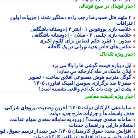
بار فوتبال در صبح فوتبالی
۴ متهم قتل حمیدرضا رجب زاده دستگیر شدند | جزییات اولین
ترافات
لاصه بازی یوونتوس ۱ - اینتر ۲ | دوستانه باشگاهی
لاصه بازی چلسی ۳ - میلان ۰ | دوستانه باشگاهی
ور ۱۰ فقره حکم قصاص برای کلثوم اکبری
کس های خاص هدیه تهرانی در یک گلخانه
بار ویژه
تک ناک
پل دوباره قیمت گوشی ها را بالا می برد
یلان ماسک در ماه کارخانه می سازد!
وگل مترجم هوش مصنوعی آفلاین ساخت + تصویر
فر تا صد برگزاری سومین المپیک فناوری ۱۴۰۵
شت این چت بات یک آدم واقعی نشسته است!
بار ویژه
اندیشه معاصر
ساماندهی کارکنان دولت ۱۴۰۵؛ آخرین وضعیت نیروهای شرکتی،
ف واسطه ها و جزئیات طرح جدید دولت
امانه سعدی چیست؟ | ورود به سامانه سعدی سهام عدالت،
تعلام دارایی و راهنمای خدمات
افزایش مجدد حقوق کارمندان ۱۴۰۵؛ خبر جدید از ترمیم حقوق، فوق
عاده خاص و میزان افزایش دریافتی کارکنان دولت