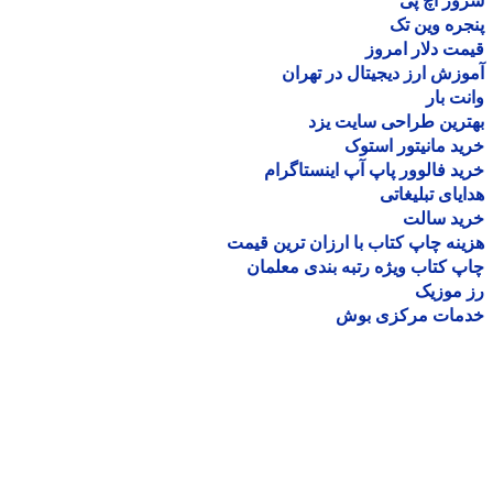
ر اچ پی
ره وین تک
ت دلار امروز
زش ارز دیجیتال در تهران
ت بار
رین طراحی سایت یزد
د مانیتور استوک
د فالوور پاپ آپ اینستاگرام
یای تبلیغاتی
ید سالت
نه چاپ کتاب با ارزان ترین قیمت
 کتاب ویژه رتبه بندی معلمان
موزیک
مات مرکزی بوش