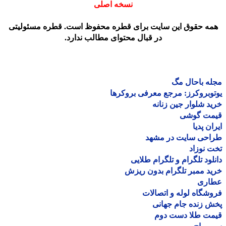
نسخه اصلی
مه حقوق این سایت برای قطره محفوظ است. قطره مسئولیتی
در قبال محتوای مطالب ندارد.
ه باحال مگ
وبروکرز: مرجع معرفی بروکرها
د شلوار جین زنانه
مت گوشی
ان پدیا
احی سایت در مشهد
 نوزاد
لود تلگرام و تلگرام طلایی
د ممبر تلگرام بدون ریزش
اری
شگاه لوله و اتصالات
 زنده جام جهانی
مت طلا دست دوم