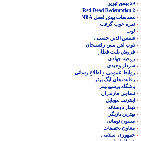
من تبریز
Red Dead Redemption 
سابقات پیش فصل NBA
مره خوب گرفت
وت
مس الدین حسینی
وب آهن مس رفسنجان
روش بلیت قطار
وحیه جهادی
ردار وحیدی
وابط عمومی و اطلاع رسانی
قابت های لیگ برتر
اشگاه پرسپولیس
ساجی مازندران
ینترنت موبایل
یدار دوستانه
هترین بازیگر
یلیون تومانی
عاون تحقیقات
مهوری اسلامی