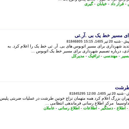
-
قرار داد
-
خیابان
-
گیری
ی مسیر خط یک بی .آر.تی
81846805
د شهرداری برای مسیر اتوبوس های بی. آر. تی خط یک را اعلام کرد. به
دی، درباره تصمیم شهرداری برای مسیر خط یک اتوبوس ...
سیر
-
مهندسی
-
ترافیک
-
مدیرکل
 طرشت
81845295
هران بزرگ اعلام کرد همه متهمان نزاع خونین طرشت در عملیات ضربتی پلیس
وسیما مرکز اطلاع رسانی فرماندهی انتظامی ...
اطلاع
-
دستگیر
-
اطلاعات
-
اطلاع رسانی
-
عاملان