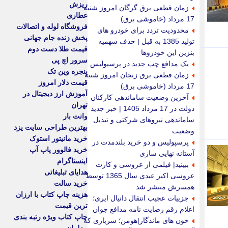
ریزش
زمان قطعی برق گرگان امروز شنبه
عطاری
17 مرداد (خاموشی برق)
فروشگاه لوله و اتصالات
محدودیت تردد برای خودرو های
پخش زنده جام جهانی
تولید 1385 به قبل | حذف سهمیه
قیمت طلا دست دوم
بنزین این خودروها
سرور اچ پی
یک مدافع چپ جدید در پرسپولیس
پنجره وین تک
زمان قطعی برق زنجان امروز شنبه
قیمت دلار امروز
17 مرداد (خاموشی برق)
آموزش ارز دیجیتال در
آخرین وضعیت ساماندهی کارکنان
تهران
دولت در 17 مرداد 1405 | خبر جدید
وانت بار
ساماندهی نیروهای شرکتی و تبدیل
بهترین طراحی سایت یزد
وضعیت
خرید مانیتور استوک
پرسپولیس و دو خرید بلندمدت در
خرید فالوور پاپ آپ
آستانه نهایی سازی
اینستاگرام
ببینید| فیلمی از عروسی و کارت
هدایای تبلیغاتی
عروسی اکبر عبدی سال 1365 توسط
خرید سالت
همسرش منتشر شد
هزینه چاپ کتاب با ارزان
جزییات عجیب انتقال دانیال ایری؛
ترین قیمت
اعلام رقم رضایت نامه مدافع جوان
چاپ کتاب ویژه رتبه بندی
خون های ماندگار|هومن؛ سربازی که