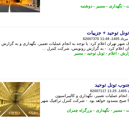
ت
-
نگهداری
-
مسیر
-
دوشنبه
ونل توحید + جزییات
82007370
هر تهران اعلام کرد: با توجه به انجام عملیات تعمیر، نگهداری و به گزارش
 اعلام کرد: - به گزارش رونویس، شرکت کنترل ...
ارش
-
اعلام
-
تونل توحید
-
مسیر
جنوب تونل توحید
82007117
انجام عملیات تعمیر، نگهداری و کالیبراسیون
تجهیزات، بامداد دوشنبه از ساعت 24 تا 5 صبح مسدود خواهد بود. - شرکت کنترل ترافیک شهر
ت
-
مسیر
-
نگهداری
-
بزرگراه چمران