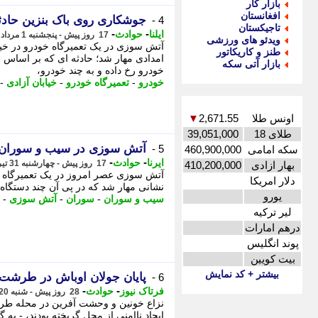
بازار کار
افغانستان
جوشکاری روی باک بنزین حادثه
4 -
تاجیکستان
-
-
ایلنا
حوادث
17 روز پیش - پنجشنبه 1 مرداد 1405، 00:32
ویدئو های ورزشی
آتش سوزی در یک تعمیرگاه خودرو در خیاب
طنز و کاریکاتور
امدادی مهار شد؛ حادثه ای که بر اساس 
بازار آتی سکه
خودرو رخ داده و به چند خودرو،
خودرو
-
تعمیرگاه خودرو
-
خیابان آزادی
-
اونس طلا
2,671.55
▼
طلای 18
39,051,000
آتش سوزی در سیب و سوران م
5 -
سکه امامی
460,900,000
-
-
ایرنا
حوادث
17 روز پیش - چهارشنبه 31 تیر 1405، 20:40
بهار ازادی
410,200,000
آتش سوزی عصر امروز در یک تعمیرگاه خو
دلار امریکا
نشانی مهار شد که در پی آن چند دستگاه 
یورو
سیب و سوران
-
سوران
-
آتش سوزی
-
لیر ترکیه
درهم امارات
پوند انگلیس
بیت کویین
بیشتر + کد نمایش
پایان جولان اوباش در طرشت؛ 
6 -
-
-
فرتاک نیوز
حوادث
28 روز پیش - شنبه 20 تیر 1405، 19:00
نزاع خونین و وحشت آفرین در محله طرشت
ایجاد ناامنی از محل گریخته بودند، - به