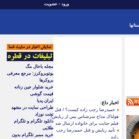
-
ورود
عضویت
تانها
مجله باحال مگ
یوتوبروکرز: مرجع معرفی
بروکرها
خرید شلوار جین زنانه
قیمت گوشی
ایران پدیا
اخبار داغ:
طراحی سایت در مشهد
حمیدرضا رجب زاده کیست؟ / قتل
تخت نوزاد
هولناک مداح سرشناس پس از ربایش/
دانلود تلگرام و تلگرام
فیلم جنایت برای خانواده ارسال شد
طلایی
تأیید ربایش و قتل حمیدرضا رجب
خرید ممبر تلگرام بدون
زاده