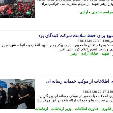
 وداع رهبر شهید: از مردم معذرت می خواهیم؛ برای
مراسم
-
ایمنی
-
آزادی
شییع برای حفظ سلامت شرکت کنندگان بود
81816434
گفت: به رغم تلاش ها مجبور شدیم، پیکر رهبر شهید انقلاب و خانواده شهیدش را 
م. وزارت کشور اعلام کرد: علی اکبر ...
-
شهید
-
خیابان آزادی
-
رهبر
وری اطلاعات از موکب خدمات رسانه ای
81816426
ری اطلاعات با حضور در موکب رسانه ای بزرگترین
ریان فعالیت ها و خدمات ارائه شده در این مرکز پنج
 فناوری
-
فناوری اطلاعات
-
وزیر ارتباطات
-
ارتباطات