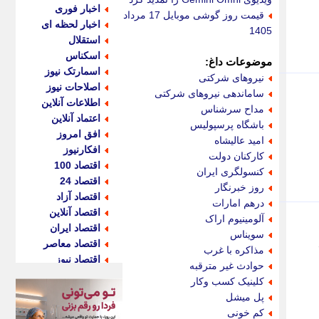
اخبار فوری
قیمت روز گوشی موبایل 17 مرداد
اخبار لحظه ای
1405
استقلال
اسکناس
موضوعات داغ:
اسمارتک نیوز
نیروهای شرکتی
اصلاحات نیوز
ساماندهی نیروهای شرکتی
اطلاعات آنلاین
مداح سرشناس
اعتماد آنلاین
باشگاه پرسپولیس
افق امروز
امید عالیشاه
افکارنیوز
کارکنان دولت
اقتصاد 100
کنسولگری ایران
اقتصاد 24
روز خبرنگار
اقتصاد آزاد
درهم امارات
اقتصاد آنلاین
آلومینیوم اراک
اقتصاد ایران
سویناس
اقتصاد معاصر
مذاکره با غرب
اقتصاد نیوز
حوادث غیر مترقبه
اکو ایران
کلینیک کسب وکار
اکوفارس
پل میشل
اکونگار
کم خونی