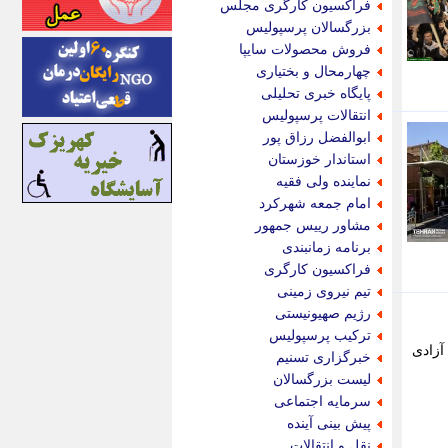
فراکسیون کارگری مجلس
اینتیتر
بزرگسالان پرسپولیس
ایونا نیوز
فروش محصولات سایپا
بازتاب آنلاین
چهارمحال و بختیاری
باشگاه خبرنگاران
پایگاه خبری تحلیلی
باغستان نیوز
انتقالات پرسپولیس
بامبوک
ابوالفضل رزاق پور
ببین و بخون
استاندار خوزستان
بدینسان
نماینده ولی فقیه
بنکر
امام جمعه شهرکرد
بیت ران
مشاور رییس جمهور
پارس فوتبال
برنامه زمانبندی
پارسینه
فراکسیون کارگری
پارسینه پلاس
تیم نیروی زمینی
پاز آنلاین
رژیم صهیونیستی
پاس گل
ترکیب پرسپولیس
پانا
آزادی
خبرگزاری تسنیم
پرتو نیوز
لیست بزرگسالان
پرسون
سرمایه اجتماعی
پنجره نیوز
پیش بینی آینده
پویامگ
نقل و انتقالات