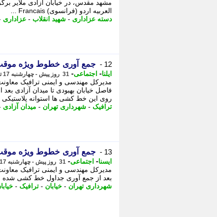
العربیه اردو (فرانسوی) Francais ...
دسته عزاداری
-
شهید انقلاب
-
عزاداری
-
جمع آوری خطوط ویژه موقت 
12 -
-
-
ایلنا
اجتماعی
31 روز پیش - چهارشنبه 17 تیر 1405، 19:22
مدیرکل مهندسی و ایمنی ترافیک معاونت
فاصل خیابان بهبودی تا میدان آزادی بع
روی این خط کشی ها استوانه پلاستیکی ..
ترافیک
-
شهرداری تهران
-
میدان آزادی
-
جمع آوری خطوط ویژه موقت 
13 -
-
-
ایسنا
اجتماعی
31 روز پیش - چهارشنبه 17 تیر 1405، 18:15
مدیرکل مهندسی و ایمنی ترافیک معاونت 
بعد از جمع آوری جداول خط کشی شده است
شهرداری تهران
-
خیابان
-
ترافیک
-
خیابا