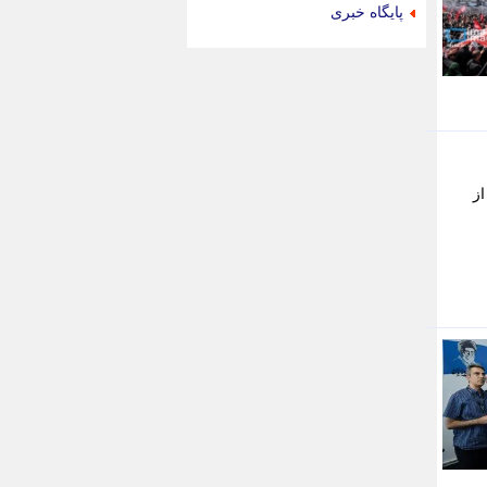
جام جم
پایگاه خبری
جدید پرس
جماران
جوان ایرانی
جهان مانا
جهان نگر
جهان نیوز
چطور
از
چمپیونات
چمدون
چه خبر
حادثه 24
حرف تو
حوادث پلاس
حوزه نیوز
خبر آنلاین
خبر جنوب
خبر سیاسی
خبر گردون
خبر ورزشی
خبرجو