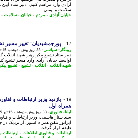
آزادی وارد مراسم کنیم. دبیر ستاد آیین
سلامت و ایمنی ...
خیابان آزادی
-
مردم
-
خیابان
-
سلامت
-
پورجمشیدیان: تغییر مسیر ت
17 -
-
-
رونگار
سیاسی
33 روز پیش - دوشنبه 15 تیر 1405، 20:17
دبیر ستاد تشییع پیکر رهبر شهید انقلاب 
اواسط خیابان آزادی وارد مسیر تشییع کنی
شهید انقلاب
-
انقلاب
-
تشییع
-
تشییع پیکر
بازدید وزیر ارتباطات و فنا
18 -
همراه اول
-
-
ایلنا
فناوری
33 روز پیش - دوشنبه 15 تیر 1405، 20:17
سید ستار هاشمی، وزیر ارتباطات و فناو
اپراتور تلفن همراه کشور، از نزدیک در ج
طبقه قرار گرفت. ...
ارتباطات و فناوری اطلاعات
-
ارتباطات و