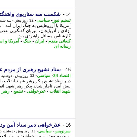
شکست سه سناریوی واشنگتن
14 -
-
-
تسنیم نیوز
سیاسی
32 روز پیش - سه شنبه 16 تیر 1405، 10:25
آمریکا با آرزوهایش به جنگ ایران آمد - 
آزادی و آذربایجان، میزبان گفتگویی تف
کارشناس مسائل راهبردی بود.
کنعانی مقدم
-
ایران
-
جنگ
-
آمریکا و اس
رسانه ای
ستاد تشییع رهبری از مردم 
15 -
-
-
اقتصاد 24
سیاسی
33 روز پیش - دوشنبه 15 تیر 1405، 23:02
دبیر ستاد تشییع پیکر رهبر شهید انقلاب 
پیش آمده ناچار شدند پیکر رهبر شهید انقل
شهید انقلاب
-
عذرخواهی
-
تشییع
-
رهبر
-
عذرخواهی دبیر ستاد آیین ودا
16 -
-
-
سرنویس
سیاسی
33 روز پیش - دوشنبه 15 تیر 1405، 20:38
از مردم معذرت می خواهیم؛ برای سلامت و 