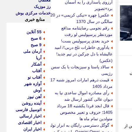
معلمان
آرزوی پاسداری را به آسمان
رز موزیک
برد+تصویر
خدمات مرکزی بوش
عکس| چهره «نیکی کریمی» در 20
منابع خبری
سالگی در سال 1370
رقم نجومی رضایتنامه مدافع
55 آنلاین
موردنظر پرسپولیس لو رفت
6 صبح
خرید بعدی پرسپولیس بست!
9 صبح
یادآوری خاطرات تلخ دربی؛/ امید
آرمان ملی
عالیشاه با دل چرکین در تیم جدید!
آریا
(عکس)
آشکار
سالاد پاستا و سبزیجات با یک سس
آفتاب
ش
رژیمی
آفتاب نو
قیمت درهم امارات امروز شنبه 17
آوازه شهر
مرداد 1405
آوش
رأی مصادره اموال ساعدی نیا به
آهن نیوز
دیوان عالی کشور ارسال شد
آینده روشن
فال ابجد فردا یکشنبه 18 مرداد
اتومبیل فارسی
1405؛ حروف و تعبیر مخصوص
اخبار ارسالی
متولدین تمام ماه ها
اخبار اقتصادی
گوگل دسترسی رایگان به ابزار تولید
 از
اخبار ایران
ویدیوی Gemini Omni را تمدید کرد