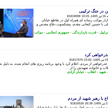
 در جنگ ترکیبی
81819099
بازار موکب رسانه ای همراه اول در تقاطع خیابان
صیلی با حسین کنعانی مقدم، پیشکسوت دفاع مقدس و
راییل
-
قدرت بازدارندگی
-
جمهوری اسلامی
-
موکب
عذرخواهی کرد
81817076
با عذرخواهی از مردم، اعلام کرد با وجود برنامه ریزی های انجام شده، به دلیل 
اب و خانواده شهیدش را از ...
شهید
-
انقلاب
-
خیابان آزادی
ع با رهبر شهید از مردم
81816526
ایمنی مردم ناچار شدیم پیکرها را از میانهٔ خیابان