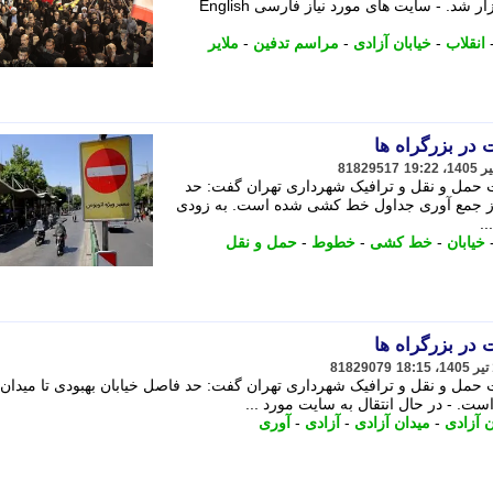
مشهد مقدس، در خیابان آزادی ملایر برگزار شد. - سایت های مورد نیاز فارسی English
انقلاب
-
خیابان آزادی
-
مراسم تدفین
-
ملایر
در بزرگراه ها
81829517
 حمل و نقل و ترافیک شهرداری تهران گفت: حد
د از جمع آوری جداول خط کشی شده است. به زودی
.
خیابان
-
خط کشی
-
خطوط
-
حمل و نقل
در بزرگراه ها
81829079
حمل و نقل و ترافیک شهرداری تهران گفت: حد فاصل خیابان بهبودی تا میدان 
. - در ﺣﺎل اﻧﺘﻘﺎل ﺑﻪ ﺳﺎﯾﺖ ﻣﻮرد ...
ن آزادی
-
میدان آزادی
-
آزادی
-
آوری