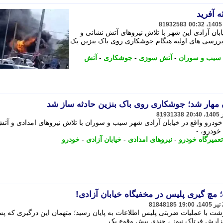
 آفرید
81932583
ان آزادی این شهر با تلاش نیروهای آتش نشانی و
بررسی های اولیه هنگام جوشکاری روی باک بنزین یک
سیب و سوران
-
آتش سوزی
-
جوشکاری
-
آتش
هار شد؛ جوشکاری روی باک بنزین حادثه ساز شد
81931338
درو واقع در خیابان آزادی شهر سیب و سوران با تلاش نیروهای امدادی و آت
خودرو، -
تعمیرگاه خودرو
-
نیروهای امدادی
-
خیابان آزادی
-
خودرو
مچ گیری پلیس در مخفیگاه خیابان آزادی!
81848185
 با عملیات ضربتی پلیس اطلاعات به پایان رسید؛ متهمان این درگیری که پس
 گزارش فرتاک نیوز ، چندی پیش وقوع یک ...