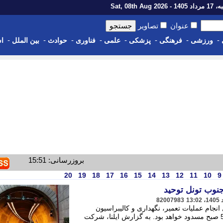
1 - Sat, 08th Aug 2026
عنوان
تصاویر
-
-
-
-
-
-
-
-
ورزشی
فرهنگی
پزشکی
علمی
فناوری
حوادث
بین الملل
اس
بروزرسانی: 15:51
20
19
18
17
16
15
14
13
12
11
10
9
جنوب تونل توحید
82007983
انجام عملیات تعمیر، نگهداری و کالیبراسیون
تجهیزات، بامداد دوشنبه از ساعت 24 تا 5 صبح مسدود خواهد بود. به گزارش ایلنا، شرکت