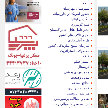
اکونیوز
27.5
الف
شهرستان مهرستان
انتشار آنلاین
حضور آمریکا در خاورمیانه
اندیشه قرن
انگلیس ایتالیا
اندیشه معاصر
متئو گوندوزی
اندیشه ها
مدیرعامل هلال احمر گلستان
انرژی پرس
احیای تالاب های کشور
ای استخدام
طرح آبخیزداری
ایتنا
سازمان بسیج سازندگی کشور
ایراف
محصولات استراتژیک
ایران آرت
فلکه
ایران آنلاین
انتشار فیلم
ایران زندگی
کریستال
ایران فوری
محمدمهدی بخشی
ایرانی روز
تبدیل وضعیت
ایرانیتال
مدافع نساجی
ایرنا
خدمت سربازی
ایسکانیوز
مراسم عروسی
ایسنا
نقل و انتقالات پرسپولیس
ایکنا
سید محمدرضا موالی زاده
ایلنا