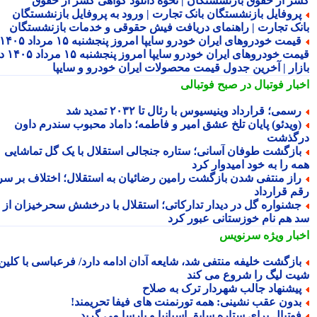
ر از حقوق بازنشستگان | نحوه دانلود گواهی کسر از حقوق
روفایل بازنشستگان بانک تجارت | ورود به پروفایل بازنشستگان
نک تجارت | راهنمای دریافت فیش حقوقی و خدمات بازنشستگان
قیمت خودروهای ایران خودرو سایپا امروز پنجشنبه ۱۵ مرداد ۱۴۰۵ |
قیمت خودروهای ایران خودرو سایپا امروز پنجشنبه ۱۵ مرداد ۱۴۰۵ در
زار | آخرین جدول قیمت محصولات ایران خودرو و سایپا
بار فوتبال در صبح فوتبالی
سمی؛ قرارداد وینیسیوس با رئال تا ۲۰۳۲ تمدید شد
ویدئو) پایان تلخ عشق امیر و فاطمه؛ داماد محبوب سندرم داون
گذشت
ازگشت طوفان آسانی؛ ستاره جنجالی استقلال با یک گل تماشایی
ه را به خود امیدوار کرد
از منتفی شدن بازگشت رامین رضائیان به استقلال؛ اختلاف بر سر
م قرارداد
شنواره گل در دیدار تدارکاتی؛ استقلال با درخشش سحرخیزان از
 هم نام خوزستانی عبور کرد
بار ویژه
سرنویس
ازگشت خلیفه منتفی شد، شایعه آدان ادامه دارد/ فرعباسی با کلین
ت لیگ را شروع می کند
یشنهاد جالب شهردار ترک به صلاح
دون عقب نشینی: همه تورنمنت های فیفا تحریمند!
وتبال برای ستاره سابق اسپانیا و بارسا می گرید