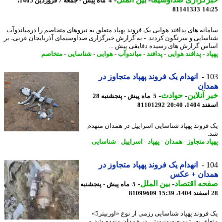
4 ماه پیش - جمعه 7 فروردین 1405،
81141333
14
انه های پدافند هوایی یک فروند پهپاد متعلق به نیروهای متخاصم را درمیاندوآب
سایی و سرنگون کردند. - به گزارش خبرگزاری صداوسیمای آذربایجان غربی، بر
س گزارش های رسیده دقایقی پیش ...
د
-
پدافند هوایی
-
پدافند
-
میاندوآب
-
هوایی
-
شناسایی
-
متخاصم
1
انهدام یک فروند پهپاد متجاوز در
دان
 آنلاین
-
حوادث
-
5 ماه پیش - پنجشنبه 28
14، 20:40
81101292
فروند پهپاد شناسایی اسراییل در همدان منهدم
 -
د متجاوز
-
همدان
-
پهپاد
-
اسراییل
-
شناسایی
1
انهدام یک فروند پهپاد متجاوز در
دان + عکس
حه اقتصاد
-
بین الملل
-
5 ماه پیش - پنجشنبه
81099609
یک فروند پهپاد شناسایی رزمی از نوع «اوربیتر5»
لق به رژیم صهیونیستی در همدان منهدم شد. -