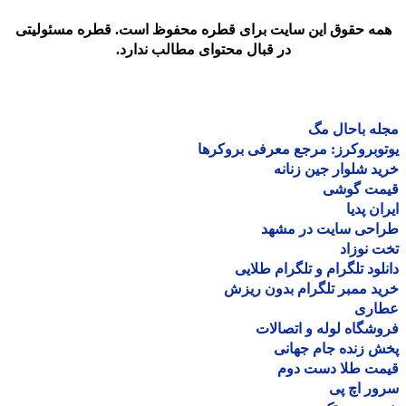
مه حقوق این سایت برای قطره محفوظ است. قطره مسئولیتی
در قبال محتوای مطالب ندارد.
ه باحال مگ
وبروکرز: مرجع معرفی بروکرها
د شلوار جین زنانه
مت گوشی
ان پدیا
احی سایت در مشهد
 نوزاد
لود تلگرام و تلگرام طلایی
د ممبر تلگرام بدون ریزش
اری
شگاه لوله و اتصالات
 زنده جام جهانی
مت طلا دست دوم
ر اچ پی