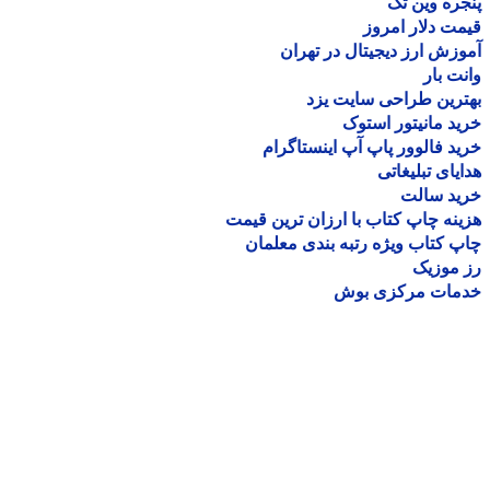
ره وین تک
ت دلار امروز
زش ارز دیجیتال در تهران
ت بار
رین طراحی سایت یزد
د مانیتور استوک
د فالوور پاپ آپ اینستاگرام
یای تبلیغاتی
ید سالت
نه چاپ کتاب با ارزان ترین قیمت
 کتاب ویژه رتبه بندی معلمان
موزیک
مات مرکزی بوش