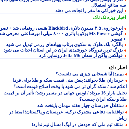
 مدافع استقلال
ین خوراکی ها مغز را نجات می دهند
بار ویژه
تک ناک
رخودروی ۲.۵ میلیون دلاری Blackbird هنسی رونمایی شد + تصویر
گوشی M8 Power پوکو با باتری ۸۰۰۰ میلی آمپرساعتی معرفی شد
تصویر
الگرد بلک هاوک به سکوی پرتاب پهپادهای رزمی تبدیل می شود
زرگ ترین نیروگاه خورشیدی ایران در این استان احداث می شود
ولکس واگن از سدان Jetta M6 رونمایی کرد
ار داغ:
بینید| آیا شمخانی چیزی می دانست؟
ریداران طلا بخوانند؛ پیش بینی قیمت سکه و طلا برای فردا
ام شد / سکه گران تر می شود یا وقت اصلاح قیمت است؟
تحلیل بازار 16 مرداد / اونس جهانی در مسیر رشد؛ تأثیر آن بر قیمت
 و سکه ایران چیست؟
تقلال خوزستان چهار هفته مهمان پایتخت شد
وافقنامه دفاعی مشترک ترکیه، عربستان و پاکستان؛ امضا در
اض
نتقد تیم ملی که خودش در لیگ امسال تیم ندارد!