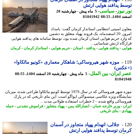
ط پدافند هوایی ارتش
 نیوز
-
سیاسی
-
5 ماه پیش - چهارشنبه 20
14، 08:55
81041942
ون امنیتی انتظامی استاندار کرمان گفت: بامداد
امروز، 20 اسفندماه، یک فروند پهپاد متعلق به دشمن
وارد حریم هوایی استان کرمان شده بود، توسط سامانه های پدافند هوایی
رگاه ارتش شناسایی ...
یی
-
پدافند هوایی
-
پدافند
-
استان
-
حریم هوایی
-
استاندار کرمان
-
کرمان
1
موزه شهر هیروساکی؛ شاهکار معماری «کونیو مائکاوا»
عکس)
 ایران
-
بین الملل
-
5 ماه پیش - چهارشنبه 20 اسفند 1404، 08:55
81041
موزه شهر هیروساکی که در سال 1976 توسط کونیو مائکاوا طراحی شده، میزبان
یشگاه ویژه عکاسی میتسوآکی ایواگو است. این بنای تاریخی که در پارک
ی واقع شده، - 2 خطرات استفاده طولانی مدت ...
ان
-
وزیر خارجه عمان
-
انصارالله یمن
-
پهپاد متجاوز
-
فراموش نشدنی
-
حمله
ادی
-
بنای تاریخی
1
جلالی: انهدام پهپاد متجاوز در آسمان
ان توسط پدافند هوایی ارتش