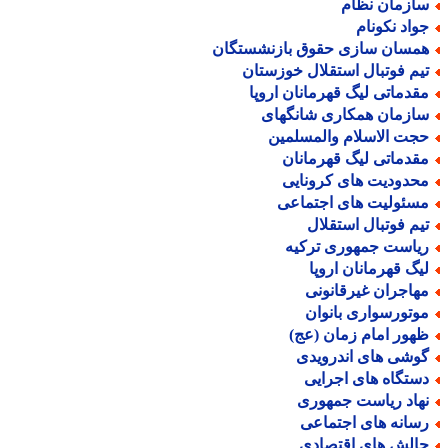
ازمان نظام
واد نکونام
مسان سازی حقوق بازنشستگان
یم فوتبال استقلال خوزستان
قدماتی لیگ قهرمانان اروپا
ازمان همکاری شانگهای
جت الاسلام والمسلمین
قدماتی لیگ قهرمانان
حدودیت های کرونایی
سئولیت های اجتماعی
یم فوتبال استقلال
یاست جمهوری ترکیه
یگ قهرمانان اروپا
هاجران غیرقانونی
وتورسواری بانوان
هور امام زمان (عج)
وشی های اندرویدی
ستگاه های اجرایی
هاد ریاست جمهوری
سانه های اجتماعی
الش های اقتصادی