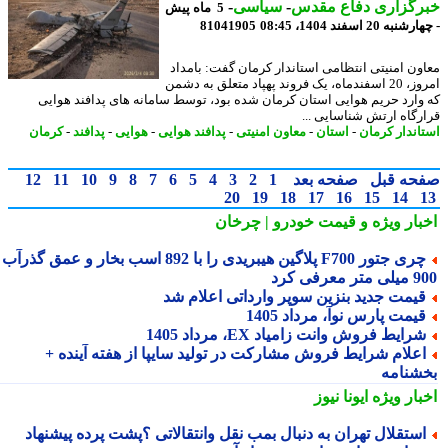
رگزاری دفاع مقدس
-
سیاسی
-
5 ماه پیش
ه 20 اسفند 1404، 08:45
81041905
ون امنیتی انتظامی استاندار کرمان گفت: بامداد
امروز، 20 اسفندماه، یک فروند پهپاد متعلق به دشمن
وارد حریم هوایی استان کرمان شده بود، توسط سامانه های پدافند هوایی
رگاه ارتش شناسایی ...
اندار کرمان
-
استان
-
معاون امنیتی
-
پدافند هوایی
-
هوایی
-
پدافند
-
کرمان
حه قبل
صفحه بعد
1
2
3
4
5
6
7
8
9
10
11
12
20
19
18
17
16
15
14
بار ویژه
و قیمت خودرو | چرخان
چری جتور F700 پلاگین هیبریدی را با 892 اسب بخار و عمق گذرآب
 معرفی کرد
یمت جدید بنزین سوپر وارداتی اعلام شد
یمت پارس نوآ، مرداد 1405
رایط فروش وانت زامیاد EX، مرداد 1405
علام شرایط فروش مشارکت در تولید سایپا از هفته آینده +
شنامه
بار ویژه
ایونا نیوز
ستقلال تهران به دنبال بمب نقل وانتقالاتی ؟پشت پرده پیشنهاد