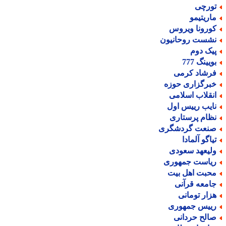
ورچی
اریتیمو
ورونا ویروس
شست روحانیون
یک دوم
یینگ 777
رشاد کرمی
برگزاری حوزه
نقلاب اسلامی
ایب رییس اول
ظام پرستاری
نعت گردشگری
یاگو آلمادا
لیعهد سعودی
یاست جمهوری
حبت اهل بیت
امعه قرآنی
زار تومانی
ییس جمهوری
الح حردانی