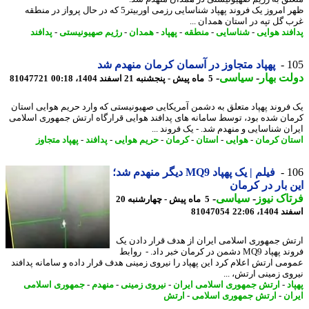
ظهر امروز یک فروند پهپاد شناسایی رزمی اوربیتر5 که در حال پرواز در منطقه
 گل تپه در استان همدان ...
فند هوایی
-
شناسایی
-
منطقه
-
پهپاد
-
همدان
-
رژیم صهیونیستی
-
پدافند
1
پهپاد متجاوز در آسمان کرمان منهدم شد
ت بهار
-
سیاسی
-
5 ماه پیش - پنجشنبه 21 اسفند 1404، 00:18
81047721
فروند پهپاد متعلق به دشمن آمریکایی صهیونیستی که وارد حریم هوایی استان
ان شده بود، توسط سامانه های پدافند هوایی قرارگاه ارتش جمهوری اسلامی
ان شناسایی و منهدم شد. - یک فروند ...
ان کرمان
-
هوایی
-
استان
-
کرمان
-
حریم هوایی
-
پدافند
-
پهپاد متجاوز
1
فیلم | یک پهپاد MQ9 دیگر منهدم شد؛
 بار در کرمان
اک نیوز
-
سیاسی
-
5 ماه پیش - چهارشنبه 20
14، 22:06
81047054
ش جمهوری اسلامی ایران از هدف قرار دادن یک
فروند پهپاد MQ9 دشمن در کرمان خبر داد. - روابط
می ارتش اعلام کرد این پهپاد را نیروی زمینی هدف قرار داده و سامانه پدافند
وی زمینی ارتش، ...
د
-
ارتش جمهوری اسلامی ایران
-
نیروی زمینی
-
منهدم
-
جمهوری اسلامی
ان
-
ارتش جمهوری اسلامی
-
ارتش