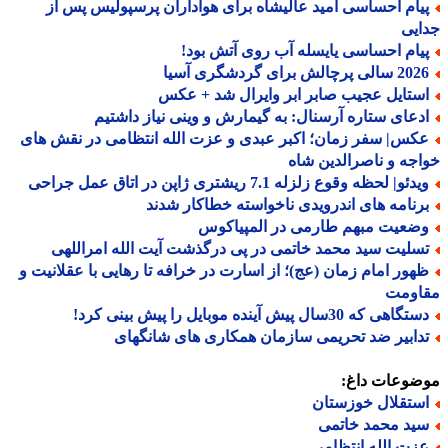
یام احساسی امید عالیشاه برای هواداران پرسپولیس پس از
یی
یام احساسی یایسله آب روی آتش بود!
الی پرچالش برای گردشگری آسیا
ستایل عجیب صابر ابر وایرال شد + عکس
دعای ستاره آرسنال: به گیمارش و وینی نیاز داشتیم
کس| سفر زمان؛ اکبر عبدی و عزت الله انتظامی در نقش های
جه و ناصرالدین شاه
دئو| لحظه وقوع زلزله 7.1 ریشتری ژاپن در اتاق عمل جراحی
رنامه های اندرویدی ناخواسته خطاکار شدند
ضعیت مبهم طارمی در المپیاکوس
سلیت سید محمد خاتمی در پی درگذشت آیت الله امراللهی
هور امام زمان (عج)؛ از اسارت در خرافه تا رهایی با عقلانیت و
اومت
گاهی که 30سال پیش آینده موبایل را پیش بینی کرد!
دابیر ضد تحریمی سازمان همکاری های شانگهای
ضوعات داغ:
ستقلال خوزستان
ید محمد خاتمی
زت الله انتظامی