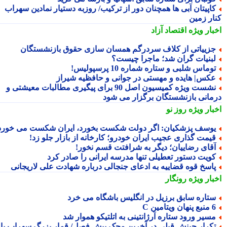
اپیتان آبی ها همچنان دور از ترکیب/ روزبه دستیار نمادین سهراب
ار زمین
بار ویژه
اقتصاد آزاد
زییاتی از کلاف سردرگم همسان سازی حقوق بازنشستگان
بنیات گران شد؛ ماجرا چیست؟
وماس شلبی و ستاره شماره 10 پرسپولیس!
کس| هایده و مهستی در جوانی و حافظیه شیراز
نشست ویژه کمیسیون اصل 90 برای پیگیری مطالبات معیشتی و
مانی بازنشستگان برگزار می شود
بار ویژه
روز نو
وسف پزشکیان: اگر دولت شکست بخورد، ایران شکست می خورد
یمت گذاری عجیب ایران خودرو؛ کارخانه از بازار جلو زد!
قای رضاییان؛ دیگر به شرافتت قسم نخور!
ویت دستور تعطیلی تنها مدرسه ایرانی را صادر کرد
اسخ قوه قضاییه به ادعای جنجالی درباره شهادت علی لاریجانی
بار ویژه
رونگار
تاره سابق برزیل در انگلیس باشگاه می خرد
 پنهان ویتامین C
سیر ورود ستاره آرژانتینی به اتلتیکو هموار شد
کرار چینش قبلی در آخرین محک پیش فصل/ قمار بزرگ سهراب با