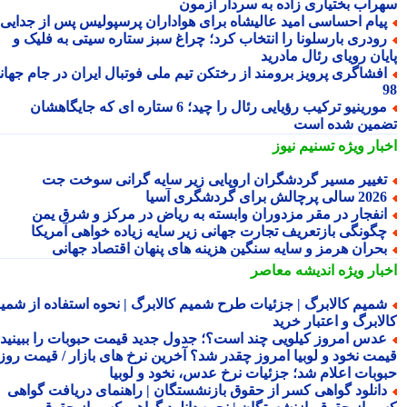
راب بختیاری زاده به سردار آزمون
یام احساسی امید عالیشاه برای هواداران پرسپولیس پس از جدایی
ودری بارسلونا را انتخاب کرد؛ چراغ سبز ستاره سیتی به فلیک و
یان رویای رئال مادرید
فشاگری پرویز برومند از رختکن تیم ملی فوتبال ایران در جام جهانی
مورینیو ترکیب رؤیایی رئال را چید؛ 6 ستاره ای که جایگاهشان
مین شده است
بار ویژه
تسنیم نیوز
غییر مسیر گردشگران اروپایی زیر سایه گرانی سوخت جت
2 سالی پرچالش برای گردشگری آسیا
نفجار در مقر مزدوران وابسته به ریاض در مرکز و شرق یمن
گونگی بازتعریف تجارت جهانی زیر سایه زیاده خواهی آمریکا
حران هرمز و سایه سنگین هزینه های پنهان اقتصاد جهانی
بار ویژه
اندیشه معاصر
میم کالابرگ | جزئیات طرح شمیم کالابرگ | نحوه استفاده از شمیم
لابرگ و اعتبار خرید
دس امروز کیلویی چند است؟؛ جدول جدید قیمت حبوبات را ببینید /
مت نخود و لوبیا امروز چقدر شد؟ آخرین نرخ های بازار / قیمت روز
وبات اعلام شد؛ جزئیات نرخ عدس، نخود و لوبیا
انلود گواهی کسر از حقوق بازنشستگان | راهنمای دریافت گواهی