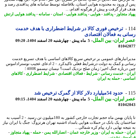
از ورود به محدوده هوایی استان، بلافاصله توسط سامانه های پدافندی رصد و
 قرار گرفت و پیش از هرگونه اقدام، ...
د متجاوز
-
پدافند
-
هوایی
-
پدافند هوایی
-
استان
-
سامانه
-
پدافند هوایی ارتش
1
ترخیص فوری کالا در شرایط اضطراری با هدف خدمت
نی به فعالان اقتصادی
 ایران
-
بین الملل
-
5 ماه پیش - چهارشنبه 20 اسفند 1404، 09:20
81042
رانبارهای عمومی بر ترخیص سریع کالاهای اساسی با هدف تسریع خدمت
رسانی و کمک به دولت درشرایط فعلی تاکیدکرد. - 2 ادعای عجیب نوستراداموس
 درباره جنگ اخیر؛ زمان صلح نزدیک است؟ نیسان نیسمو 400R ؛
ان
-
خدمت رسانی
-
شرایط
-
فعالان اقتصادی
-
شرایط اضطراری
-
کالاهای
اسی
-
حمله به ایران
1
حدود 54میلیارد دلار کالا از گمرک ترخیص شد
 ایران
-
بین الملل
-
5 ماه پیش - چهارشنبه 20 اسفند 1404، 09:15
81042
تا پایان بهمن ماه حجم تجارت خارجی کشور به 180میلیون تن رسید. - 2 آسیب به
ساختمان یک بانک در حملات هوایی بامداد 4شنبه تهران هرتزوگ: جنگ با ایران نیاز
تیجه نهایی دارد پیام کره شمالی ...
ان
-
حمله به ایران
-
وزیر خارجه عمان
-
انصارالله یمن
-
حمله
-
پهپاد متجاوز
-
موش نشدنی