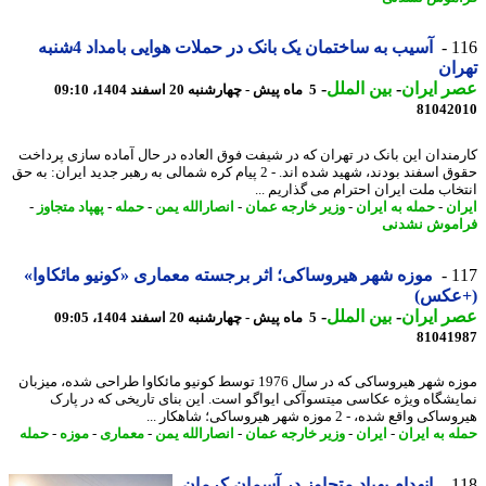
1
آسیب به ساختمان یک بانک در حملات هوایی بامداد 4شنبه
ان
 ایران
-
بین الملل
-
5 ماه پیش - چهارشنبه 20 اسفند 1404، 09:10
81042
مندان این بانک در تهران که در شیفت فوق العاده در حال آماده سازی پرداخت
حقوق اسفند بودند، شهید شده اند. - 2 پیام کره شمالی به رهبر جدید ایران: به حق
خاب ملت ایران احترام می گذاریم ...
ان
-
حمله به ایران
-
وزیر خارجه عمان
-
انصارالله یمن
-
حمله
-
پهپاد متجاوز
-
موش نشدنی
1
موزه شهر هیروساکی؛ اثر برجسته معماری «کونیو مائکاوا»
عکس)
 ایران
-
بین الملل
-
5 ماه پیش - چهارشنبه 20 اسفند 1404، 09:05
81041
موزه شهر هیروساکی که در سال 1976 توسط کونیو مائکاوا طراحی شده، میزبان
یشگاه ویژه عکاسی میتسوآکی ایواگو است. این بنای تاریخی که در پارک
ی واقع شده، - 2 موزه شهر هیروساکی؛ شاهکار ...
ه به ایران
-
ایران
-
وزیر خارجه عمان
-
انصارالله یمن
-
معماری
-
موزه
-
حمله
1
انهدام پهپاد متجاوز در آسمان کرمان