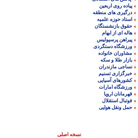
یاده روی اربعین
رگیری های منطقه
ستاد حوزه علمیه
قوق بازنشستگان
اله ای از ابهام
یراهن پرسپولیس
رزشگاه دستگردی
شاوران خانواده
ازار طلا و سکه
ساجی مازندران
برگزاری تسنیم
شورهای آسیایی
رزشگاه امارات
هرمانان اروپا
وتبال استقلال
مل ونقل هوایی
نسخه اصلی