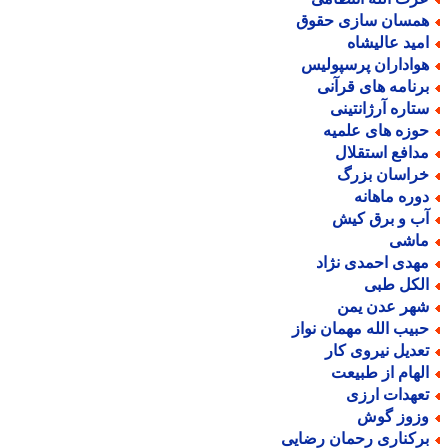
مسان سازی حقوق
مید عالیشاه
واداران پرسپولیس
رنامه های قرآنی
تاره آرژانتینی
وزه های علمیه
دافع استقلال
راسان بزرگ
وره ماهانه
ب و برق کیش
اشی
هدی احمدی نژاد
لکل طبی
هر عدن یمن
بیب الله مهمان نواز
عدیل نیروی کار
لهام از طبیعت
عهدات ارزی
زوز گوش
رکناری رحمان رضایی