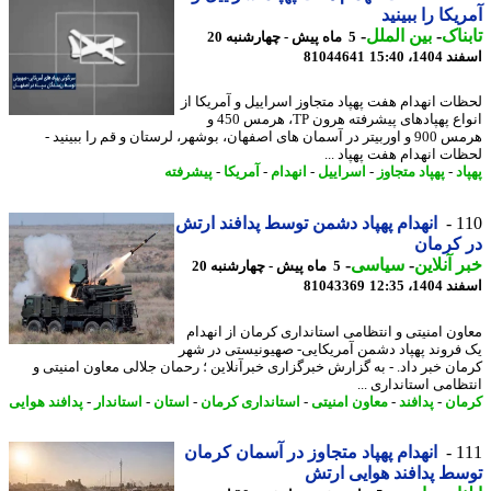
یکا را ببینید
ناک
-
بین الملل
-
5 ماه پیش - چهارشنبه 20
14، 15:40
81044641
ات انهدام هفت پهپاد متجاوز اسراییل و آمریکا از
انواع پهپادهای پیشرفته هرون TP، هرمس 450 و
هرمس 900 و اوربیتر در آسمان های اصفهان، بوشهر، لرستان و قم را ببینید -
ات انهدام هفت پهپاد ...
د
-
پهپاد متجاوز
-
اسراییل
-
انهدام
-
آمریکا
-
پیشرفته
1
انهدام پهپاد دشمن توسط پدافند ارتش
کرمان
 آنلاین
-
سیاسی
-
5 ماه پیش - چهارشنبه 20
14، 12:35
81043369
ون امنیتی و انتظامی استانداری کرمان از انهدام
فروند پهپاد دشمن آمریکایی- صهیونیستی در شهر
ان خبر داد. - به گزارش خبرگزاری خبرآنلاین ؛ رحمان جلالی معاون امنیتی و
ظامی استانداری ...
ان
-
پدافند
-
معاون امنیتی
-
استانداری کرمان
-
استان
-
استاندار
-
پدافند هوایی
1
انهدام پهپاد متجاوز در آسمان کرمان
ط پدافند هوایی ارتش