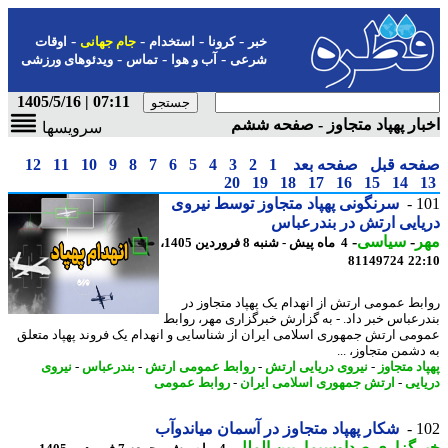
-
-
-
-
خبر
کرونا
استخدام
جام جهانی
اوقات
-
-
-
شرعی
آب و هوا
تماس
ویدئوهای ورزشی
07:11 | 1405/5/16
ار پهپاد متجاوز - صفحه ششم
سرویسها
حه قبل
صفحه بعد
1
2
3
4
5
6
7
8
9
10
11
12
20
19
18
17
16
15
14
1
سرنگونی پهپاد متجاوز توسط نیروی
ایی ارتش در بندرعباس
ر
-
سیاسی
-
4 ماه پیش - شنبه 8 فروردین 1405،
81149724
22
بط عمومی ارتش از انهدام یک پهپاد متجاوز در
رعباس خبر داد. - به گزارش خبرگزاری مهر، روابط
می ارتش جمهوری اسلامی ایران از شناسایی و انهدام یک فروند پهپاد متعلق
دشمن متجاوز، ...
د متجاوز
-
نیروی دریایی ارتش
-
روابط عمومی ارتش
-
بندرعباس
-
نیروی
ایی
-
ارتش جمهوری اسلامی ایران
-
روابط عمومی
1
شکار پهپاد متجاوز در آسمان میاندوآب
رگزاری صداوسیما
-
بین الملل
-