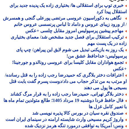
بری توپ برای استقلالی ها/ بختیاری زاده یک پدیده جدید برای
قلال پیدا کرد
گاهی به دکوراسیون عروسی مرتضی پورعلی گنجی و همسرش
ز ورود زیبای عروس و داماد تا لباس پرنسسی عروس خانم
هاجم پیشین پرسپولیس امروز مقابل چلسی +عکس
رکیب استقلال برای فصل جدید مشخص شد/ معمای بختیاری
ه در یک پست مهم
ک روز به بازیکنی تبدیل می شوم لایق این پیراهن/ چپ پای
سپولیس: خداحافظ عشق من!
جمع هواداران مقابل کلیسا برای عروسی رونالدو و جورجینا!
کس
عترافات دختر بلاگری که حمیدرضا رجب زاده را به قتل رسانده/
مرتب به من تذکر حجاب می داد/دوست پسرم گفت بابت قتل
جی ها پول می دهند
ختر بلاگر تهرانی، حمیدرضا رجب زاده را به قرار مرگ کشاند
فال حافظ فردا دوشنبه 19 مرداد 1405؛ طالع متولدین تمام ماه ها
تعبیر کامل غزل ها
ندوق نقره سیان در بورس کالا پذیره نویسی شد
اروژ کریم مسیحی وارث شایسته ارامنه در سینمای ایران است
نس: آمریکا به توافقی درمورد تنگه هرمز نزدیک شده