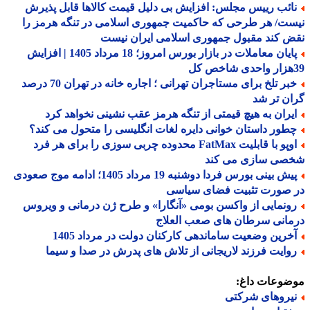
ائب رییس مجلس: افزایش بی دلیل قیمت کالاها قابل پذیرش
ت/ هر طرحی که حاکمیت جمهوری اسلامی در تنگه هرمز را
 کند مقبول جمهوری اسلامی ایران نیست
پایان معاملات در بازار بورس امروز؛ 18 مرداد 1405 | افزایش
خبر تلخ برای مستاجران تهرانی ؛ اجاره خانه در تهران 70 درصد
ن تر شد
یران به هیچ قیمتی از تنگه هرمز عقب نشینی نخواهد کرد
طور داستان خوانی دایره لغات انگلیسی را متحول می کند؟
اوپو با قابلیت FatMax محدوده چربی سوزی را برای هر فرد
صی سازی می کند
پیش بینی بورس فردا دوشنبه 19 مرداد 1405؛ ادامه موج صعودی
 صورت تثبیت فضای سیاسی
ونمایی از واکسن بومی «آنگارا» و طرح ژن درمانی و ویروس
انی سرطان های صعب العلاج
خرین وضعیت ساماندهی کارکنان دولت در مرداد 1405
وایت فرزند لاریجانی از تلاش های پدرش در صدا و سیما
ضوعات داغ:
یروهای شرکتی