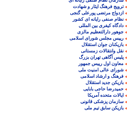
ازمان نظام صنفی رایانه ای
رویج فرهنگ ایثار و شهادت
زدواج مرتضی پورعلی گنجی
ظام صنفی رایانه ای کشور
ادگاه کیفری بین المللی
وهور دارالتعظیم مالزی
ییس مجلس شورای اسلامی
ازیکنان جوان استقلال
قل وانتقالات زمستانی
لیس آگاهی تهران بزرگ
عاون اول رییس جمهور
ورای عالی امنیت ملی
رهنگ و ارشاد اسلامی
ازیکن جدید استقلال
میدرضا حاجی بابایی
یالات متحده آمریکا
ازمان پزشکی قانونی
ازیکن سابق تیم ملی