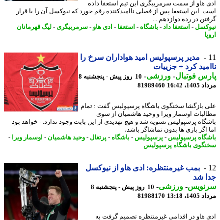
 هاو از سمت سرمربیگری این تیم استعفا داده
. این استعفا پس از فصلی ناامیدکننده رقم خورد که نیوکسل آن را با قرار
تن در رده دوازدهم ...
کسل
-
استعفا داد
-
باشگاه
-
استعفا
-
ادی هاو
-
سرمربیگری
-
لیگ قهرمانان
ا
مدیر پرسپولیس امید هواداران سرخ را
مید کرد + جزییات
س فوتبال
-
ورزشی
-
10 روز پیش - پنجشنبه 8
1، 16:42
81989460
 بازگشا سخنگوی باشگاه پرسپولیس گفت : تمام
لبات اوسمار ویرا و وحید هاشمیان از سوی
گاه پرسپولیس تسویه شد و هیچ تهدیدی از این بابت وجود ندارد. - خواهد بود
 اگر بازی ها بدون تماشاگر باشد،
گاه پرسپولیس
-
پرسپولیس
-
باشگاه
-
پرتغال
-
وحید هاشمیان
-
اوسمار ویرا
-
گوی باشگاه پرسپولیس
بمب غیرمنتظره: ادی هاو از نیوکسل
 شد
نویس
-
ورزشی
-
10 روز پیش - پنجشنبه 8
1، 13:18
81988170
 هاو در اقدامی غیرمنتظره تصمیم گرفت به