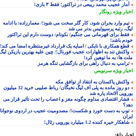
مار عجیب محمد ربیعی در تراکتور؛ فقط ۳ بازی!
بار ویژه
رونگار
یم وارد بحران شود، کار گلر سخت می شود؛/ معمارزاده: با ادامه
گ، رتبه پرسپولیس بدتر می شد
قط برای قهرمانی می جنگیم/ نکونام: دوست دارم این تراکتور
دم باشد!
طع همکاری با نایکی / امباپه یک قرارداد غیرمنتظره امضا می کند!
اکنش تند به اظهارات عجیب فورنال؛/ چین علیه بهترین بازیکن لیگ
ت ها: به ما توهین کرد!
رامپ به دنبال راهی برای بازگشایی تنگه هرمز
بار ویژه
سرنویس
اکنش پاکستان به انتقاد از توافق مکه
دو روز مانده به پلی آف لیگ نخبگان/ رباط صلیبی خرید 32 میلیون
ویی الاتحاد پاره شد
شار اقتصادی مداوم چگونه مغز و اعصاب را تحت تأثیر قرار می
د؟
وپ به دست خورد و شکست!/ مصدومیت عجیب در اردوی نوجوانان
ران
اهکار خیره کننده 1.2 میلیارد یورویی رئال!
ار داغ: