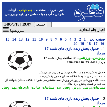
-
-
-
-
خبر
کرونا
استخدام
جام جهانی
اوقات
-
-
-
شرعی
آب و هوا
تماس
ویدئوهای ورزشی
19:07 | 1405/5/18
ار جام اتحادیه
سرویسها
حه بعد
1
2
3
4
5
6
7
8
9
10
11
12
13
14
15
20
19
18
17
جدول پخش زنده بازی های شنبه 17
اد
نویس
-
ورزشی
-
33 ساعت پیش - شنبه 17
1، 09:23
82045390
ل پخش زنده مسابقات ورزشی هر روز در ورزش
منتشر می شود تا علاقه مندان جدول پخش زنده
بقات ورزشی هر روز در ورزش سه منتشر می شود تا علاقه مندان بتوانند از
ت و شبکه پخش بازی های ...
بقات ورزشی
-
ورزش
-
پخش زنده
-
مسابقات
-
ساعت
-
بازی های مهم
-
پخش
جدول پخش زنده بازی های شنبه 17
اد