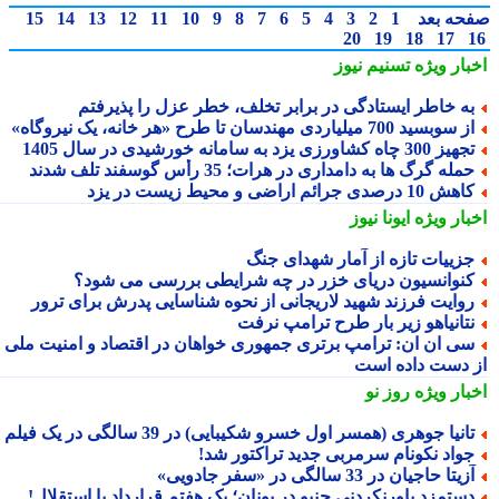
حه بعد
1
2
3
4
5
6
7
8
9
10
11
12
13
14
15
20
19
18
17
بار ویژه
تسنیم نیوز
ه خاطر ایستادگی در برابر تخلف، خطر عزل را پذیرفتم
 سوبسید 700 میلیاردی مهندسان تا طرح «هر خانه، یک نیروگاه»
یز 300 چاه کشاورزی یزد به سامانه خورشیدی در سال 1405
مله گرگ ها به دامداری در هرات؛ 35 رأس گوسفند تلف شدند
هش 10 درصدی جرائم اراضی و محیط زیست در یزد
بار ویژه
ایونا نیوز
زییات تازه از آمار شهدای جنگ
نوانسیون دریای خزر در چه شرایطی بررسی می شود؟
وایت فرزند شهید لاریجانی از نحوه شناسایی پدرش برای ترور
تانیاهو زیر بار طرح ترامپ نرفت
ی ان ان: ترامپ برتری جمهوری خواهان در اقتصاد و امنیت ملی را
 دست داده است
بار ویژه
روز نو
انیا جوهری (همسر اول خسرو شکیبایی) در 39 سالگی در یک فیلم
واد نکونام سرمربی جدید تراکتور شد!
زیتا حاجیان در 33 سالگی در «سفر جادویی»
ستمزد باورنکردنی جنپو در یونان؛ یک هفتم قرارداد با استقلال!