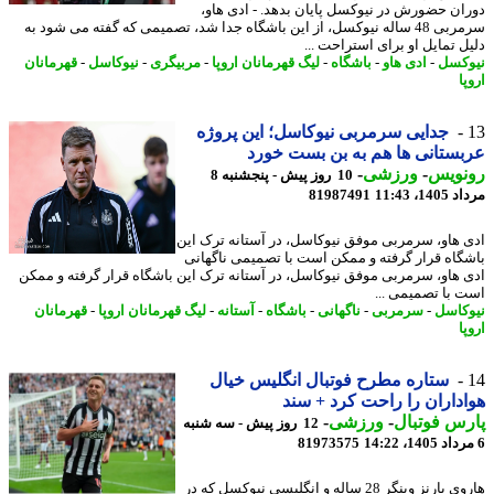
ان حضورش در نیوکسل پایان بدهد. - ادی هاو،
سرمربی 48 ساله نیوکسل، از این باشگاه جدا شد، تصمیمی که گفته می شود به
ل تمایل او برای استراحت ...
کسل
-
ادی هاو
-
باشگاه
-
لیگ قهرمانان اروپا
-
مربیگری
-
نیوکاسل
-
قهرمانان
ا
جدایی سرمربی نیوکاسل؛ این پروژه
ستانی ها هم به بن بست خورد
نویس
-
ورزشی
-
10 روز پیش - پنجشنبه 8
1، 11:43
81987491
 هاو، سرمربی موفق نیوکاسل، در آستانه ترک این
گاه قرار گرفته و ممکن است با تصمیمی ناگهانی
 هاو، سرمربی موفق نیوکاسل، در آستانه ترک این باشگاه قرار گرفته و ممکن
 با تصمیمی ...
کاسل
-
سرمربی
-
ناگهانی
-
باشگاه
-
آستانه
-
لیگ قهرمانان اروپا
-
قهرمانان
ا
ستاره مطرح فوتبال انگلیس خیال
داران را راحت کرد + سند
س فوتبال
-
ورزشی
-
12 روز پیش - سه شنبه
81973575
هاروی بارنز وینگر 28 ساله و انگلیسی نیوکسل که در