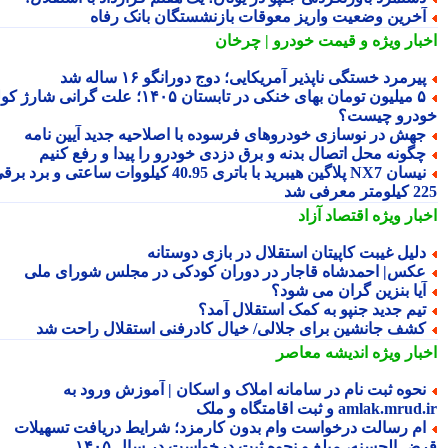
خرین وضعیت واریز معوقات بازنشستگان بانک رفاه
بار ویژه
و قیمت خودرو | چرخان
یرمرد خستگی ناپذیر آمریکایی؛ دوج دورانگو ۱۶ ساله شد
۵ میلیون تومان بهای خنکی در تابستان ۱۴۰۵؛ علت گرانی شارژ کولر
درو چیست؟
هش در نوسازی خودروهای فرسوده با اصلاحیه جدید آیین نامه
گونه محل اتصال بدنه و برق دزدی خودرو را پیدا و رفع کنیم
نیسان NX7 پلاگین هیبرید با باتری 40.95 کیلووات ساعتی و برد برقی
 معرفی شد
بار ویژه
اقتصاد آزاد
لیل غیبت کاپیتان استقلال در بازی دوستانه
کس| احمدشاه قاجار در دوران کودکی در مجلس شورای ملی
یا بنزین گران می شود؟
یم جدید جنپو به کمک استقلال آمد؟
شف جانشین برای جلالی/ خیال کادرفنی استقلال راحت شد
بار ویژه
اندیشه معاصر
حوه ثبت نام در سامانه املاک و اسکان | آموزش ورود به
amlak.mr و ثبت اقامتگاه و ملک
م رسالت درخواست وام بدون کارمزد؛ شرایط دریافت تسهیلات
ض الحسنه، مبلغ و نحوه ثبت درخواست در سال ۱۴۰۵