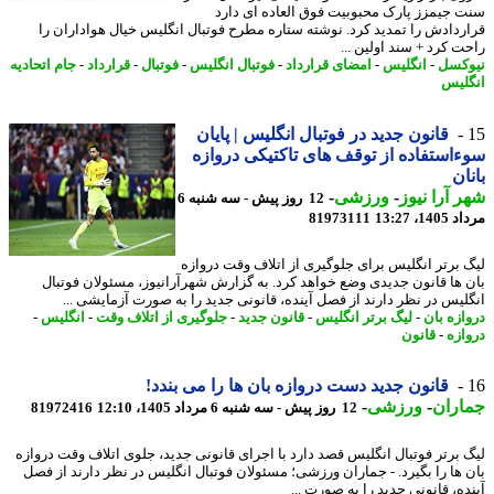
 جیمزز پارک محبوبیت فوق العاده ای دارد
ردادش را تمدید کرد. نوشته ستاره مطرح فوتبال انگلیس خیال هواداران را
ت کرد + سند اولین ...
کسل
-
انگلیس
-
امضای قرارداد
-
فوتبال انگلیس
-
فوتبال
-
قرارداد
-
جام اتحادیه
لیس
قانون جدید در فوتبال انگلیس | پایان
استفاده از توقف های تاکتیکی دروازه
ان
 آرا نیوز
-
ورزشی
-
12 روز پیش - سه شنبه 6
1، 13:27
81973111
 برتر انگلیس برای جلوگیری از اتلاف وقت دروازه
 ها قانون جدیدی وضع خواهد کرد. به گزارش شهرآرانیوز، مسئولان فوتبال
لیس در نظر دارند از فصل آینده، قانونی جدید را به صورت آزمایشی ...
ازه بان
-
لیگ برتر انگلیس
-
قانون جدید
-
جلوگیری از اتلاف وقت
-
انگلیس
-
ازه
-
قانون
قانون جدید دست دروازه بان ها را می بندد!
اران
-
ورزشی
-
12 روز پیش - سه شنبه 6 مرداد 1405، 12:10
81972416
 برتر فوتبال انگلیس قصد دارد با اجرای قانونی جدید، جلوی اتلاف وقت دروازه
 ها را بگیرد. - جماران ورزشی؛ مسئولان فوتبال انگلیس در نظر دارند از فصل
ده، قانونی جدید را به صورت ...