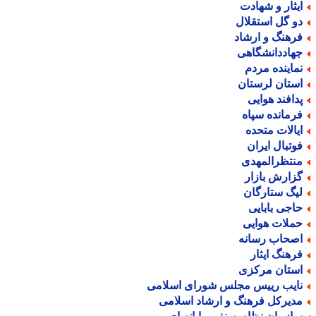
یثار و شهادت
و گل استقلال
رهنگ و ارشاد
هاددانشگاهی
ماینده مردم
ستان لرستان
دافند هوایی
رمانده سپاه
یالات متحده
وتبال ایران
نتظرالمهدی
زارش بازار
یگ ستارگان
اجی بابایی
ملات هوایی
صحاب رسانه
رهنگ ایثار
ستان مرکزی
ایب رییس مجلس شورای اسلامی
دیرکل فرهنگ و ارشاد اسلامی