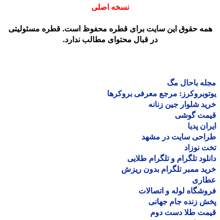
نسخه اصلی
مه حقوق این سایت برای قطره محفوظ است. قطره مسئولیتی
در قبال محتوای مطالب ندارد.
ه باحال مگ
وبروکرز: مرجع معرفی بروکرها
د شلوار جین زنانه
مت گوشی
ان پدیا
احی سایت در مشهد
 نوزاد
لود تلگرام و تلگرام طلایی
د ممبر تلگرام بدون ریزش
اری
شگاه لوله و اتصالات
 زنده جام جهانی
مت طلا دست دوم