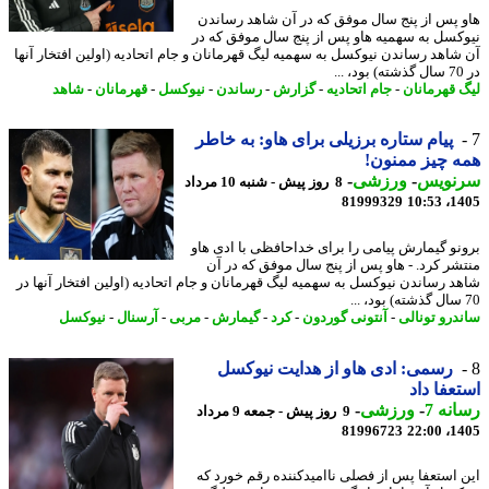
 پس از پنج سال موفق که در آن شاهد رساندن
کسل به سهمیه هاو پس از پنج سال موفق که در
شاهد رساندن نیوکسل به سهمیه لیگ قهرمانان و جام اتحادیه (اولین افتخار آنها
 قهرمانان
-
جام اتحادیه
-
گزارش
-
رساندن
-
نیوکسل
-
قهرمانان
-
شاهد
پیام ستاره برزیلی برای هاو: به خاطر
 چیز ممنون!
نویس
-
ورزشی
-
8 روز پیش - شنبه 10 مرداد
81999329
1405
نو گیمارش پیامی را برای خداحافظی با ادی هاو
شر کرد. - هاو پس از پنج سال موفق که در آن
د رساندن نیوکسل به سهمیه لیگ قهرمانان و جام اتحادیه (اولین افتخار آنها در
درو تونالی
-
آنتونی گوردون
-
کرد
-
گیمارش
-
مربی
-
آرسنال
-
نیوکسل
رسمی: ادی هاو از هدایت نیوکسل
عفا داد
نه 7
-
ورزشی
-
9 روز پیش - جمعه 9 مرداد
81996723
1405
 استعفا پس از فصلی ناامیدکننده رقم خورد که