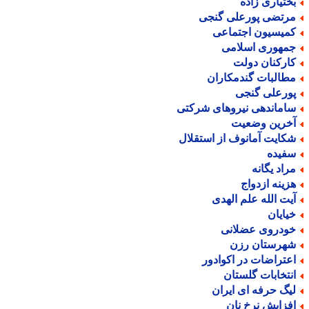
ختیاری زاده
رتضی پورعلی گنجی
میسیون اجتماعی
مهوری اسلامی
ارکنان دولت
طالبات گندمکاران
ورعلی گنجی
اماندهی نیروهای شرکتی
خرین وضعیت
کایت آمانوف از استقلال
فیده
راد یگانه
زینه ازدواج
یت الله علم الهدی
یایان
ودروی عضلانی
هرستان رزن
عتراضات در اکوادور
نتخابات گلستان
یگ حرفه ای ایران
فزایش نرخ نان