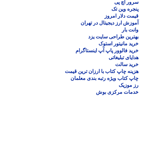
ر اچ پی
ره وین تک
ت دلار امروز
زش ارز دیجیتال در تهران
ت بار
رین طراحی سایت یزد
د مانیتور استوک
د فالوور پاپ آپ اینستاگرام
یای تبلیغاتی
ید سالت
نه چاپ کتاب با ارزان ترین قیمت
 کتاب ویژه رتبه بندی معلمان
موزیک
مات مرکزی بوش