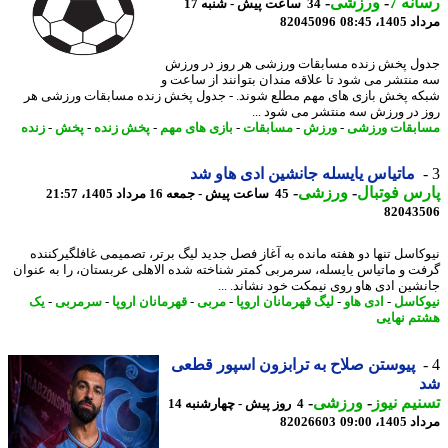
نه 7
-
ورزشی
-
34 ساعت پیش - شنبه 17
1، 08:45
82045096
ل پخش زنده مسابقات ورزشی هر روز در ورزش
منتشر می شود تا علاقه مندان بتوانند از ساعت و
ه پخش بازی های مهم مطلع شوند. - جدول پخش زنده مسابقات ورزشی هر
 در ورزش سه منتشر می شود ...
بقات ورزشی
-
ورزش
-
مسابقات
-
بازی های مهم
-
پخش زنده
-
پخش
-
زنده
ماتیاس یایسله جانشین ادی هاو شد
س فوتبال
-
ورزشی
-
45 ساعت پیش - جمعه 16 مرداد 1405، 21:57
82043
کاسل تنها دو هفته مانده به آغاز فصل جدید لیگ برتر، تصمیمی غافلگیرکننده
ت و ماتیاس یایسله، سرمربی کمتر شناخته شده الاهلی عربستان، را به عنوان
شین ادی هاو روی نیمکت خود نشاند. ...
کاسل
-
ادی هاو
-
لیگ قهرمانان اروپا
-
مربی
-
قهرمانان اروپا
-
سرمربی
-
یک
م نهایی
پیوستن صلاح به ترابزون اسپور قطعی
یم نیوز
-
ورزشی
-
4 روز پیش - چهارشنبه 14
1، 09:00
82026603