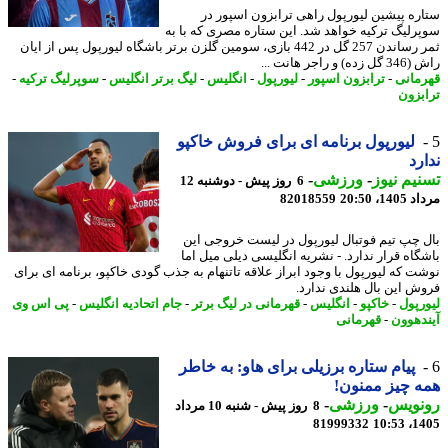
ره پیشین لیورپول راهی ترابزون اسپور در
رلیگ ترکیه خواهد شد. این ستاره مصری که با به
ثمر رساندن 257 گل در 442 بازی، سومین گلزن برتر باشگاه لیورپول پس از ایان
 و راجر هانت ...
مانی
-
ترابزون اسپور
-
لیورپول
-
انگلیس
-
لیگ برتر انگلیس
-
سوپرلیگ ترکیه
-
بزون
لیورپول برنامه ای برای فروش خاکپو
رد
یم نیوز
-
ورزشی
-
6 روز پیش - دوشنبه 12
1، 20:50
82018559
 چپ تیم فوتبال لیورپول در لیست خروجی این
گاه قرار ندارد. - نشریه انگلیسی دیلی میل اما
ت که لیورپول با وجود ابراز علاقه تاتنهام به جذب گودی خاکپو، برنامه ای برای
ش این بال هلندی ندارد.
رپول
-
خاکپو
-
انگلیس
-
قهرمانی در لیگ برتر
-
جام اتحادیه انگلیس
-
پی اس وی
دهوون
-
قهرمانی
پیام ستاره برزیلی برای هاو: به خاطر
 چیز ممنون!
نویس
-
ورزشی
-
8 روز پیش - شنبه 10 مرداد
81999332
1405