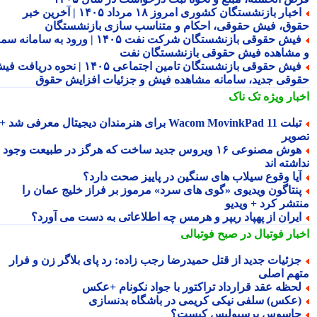
اخبار بازنشستگان کشوری امروز ۱۸ مرداد ۱۴۰۵ | آخرین خبر
وق، فیش حقوقی، احکام و متناسب سازی بازنشستگان
فیش حقوقی بازنشستگان شرکت نفت ۱۴۰۵ | ورود به سامانه سما
مشاهده فیش حقوقی بازنشستگان نفت
فیش حقوقی بازنشستگان تامین اجتماعی ۱۴۰۵ | نحوه دریافت فیش
وقی جدید، سامانه مشاهده فیش و جزئیات افزایش حقوق
بار ویژه
تک ناک
تبلت Wacom MovinkPad 11 برای هنرمندان دیجیتال معرفی شد +
ویر
هوش مصنوعی ۱۶ ویروس جدید ساخت که هرگز در طبیعت وجود
شته اند
یا وقوع سیلاب های سنگین در پاییز صحت دارد؟
نتاگون ویدیوی «گوی های سرد» مرموز بر فراز خلیج عمان را
تشر کرد + ویدیو
یران از پهپاد ریپر و هرمس چه اطلاعاتی به دست می آورد؟
بار فوتبال در صبح فوتبالی
زئیات جدید از قتل حمیدرضا رجب زاده: رد پای بلاگر زن و فرار
هم اصلی
حظه عقد قرارداد تراکتور با جواد نکونام +عکس
عکس) سلفی نیکی کریمی در باشگاه بدنسازی
اسوس پرسپولیس کیست؟