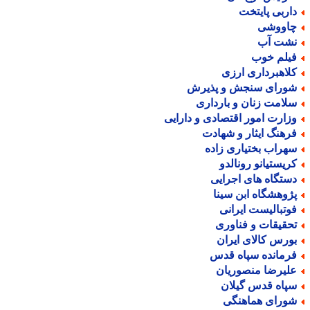
اربی پایتخت
اووشی
شت آب
یلم خوب
لاهبرداری ارزی
ورای سنجش و پذیرش
لامت زنان و بارداری
زارت امور اقتصادی و دارایی
رهنگ ایثار و شهادت
هراب بختیاری زاده
ریستیانو رونالدو
ستگاه های اجرایی
ژوهشگاه ابن سینا
وتبالیست ایرانی
حقیقات و فناوری
ورس کالای ایران
رمانده سپاه قدس
لیرضا منصوریان
پاه قدس گیلان
ورای هماهنگی