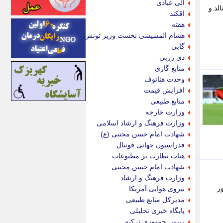
الی عبادی
لد و
اینتیتر
اقکند
ایونا نیوز
هفته
بازتاب آنلاین
هشام المشیشی نخست وزیر تونس
باشگاه خبرنگاران
گابی
باغستان نیوز
دی زربی
بامبوک
منابع گازی
ببین و بخون
وحدت هنانوف
بدینسان
افزایش قیمت
بنکر
منابع طبیعی
بیت ران
وزارت خارجه
پارس فوتبال
وزارت فرهنگ و ارشاد اسلامی
پارسینه
شهادت امام حسن مجتبی (ع)
پارسینه پلاس
فدراسیون جهانی فوتبال
پاز آنلاین
هیات نظارت بر مطبوعات
پاس گل
شهادت امام حسن مجتبی
پانا
وزارت فرهنگ و ارشاد
پرتو نیوز
ر
نیروی هوایی آمریکا
پرسون
مدیرکل منابع طبیعی
پنجره نیوز
پایگاه خبری تحلیلی
پویامگ
رییس جمهوری ترکیه