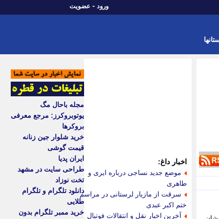
-
ورود
عضویت
تانها
مجله باحال مگ
یوتوبروکرز: مرجع معرفی
بروکرها
خرید شلوار جین زنانه
قیمت گوشی
ایران پدیا
اخبار داغ:
طراحی سایت در مشهد
موضع جدید نساجی درباره ایری و
تخت نوزاد
طاهری
دانلود تلگرام و تلگرام
سرقت از مازیار لرستانی در مراسم
طلایی
ختم اکبر عبدی
خرید ممبر تلگرام بدون
آخرین اخبار نقل و انتقالات فوتبال
دشان