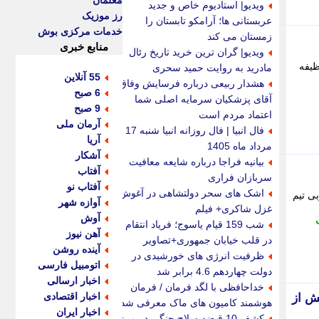
معلمان
ویدیو| استادیوم خاص و جدید
رز موزیک
عربستانی ها؛ آرامکو تابستان را
خدمات مرکزی بوش
زمستان می کند
منابع خبری
ویدیو| گران ترین خرید تاریخ رئال
ظیفه
مادرید به روایت حمید سحری
55 آنلاین
هشدار ربیعی درباره فرسایش وفاق؛
6 صبح
آقای پزشکیان سرمایه اصلی شما
9 صبح
اعتماد مردم است
آرمان ملی
فال انبیا | فال روزانه انبیا شنبه 17
آریا
مرداد ماه 1405
آشکار
بیانیه فراجا درباره شایعه معافیت
آفتاب
سربازان فراری
آفتاب نو
اشک های سحر دولتشاهی در آغوش
ی تیم
آوازه شهر
غزل شاکری+ فیلم
آوش
شب 159 قیام یاسوج؛ فریاد انتقام
آهن نیوز
در قلب خیابان جمهوری+تصاویر
آینده روشن
ظرفیت انرژی های خورشیدی در
اتومبیل فارسی
دولت چهاردهم 4.6 برابر شد
اخبار ارسالی
خداحافظی با لگد فرمان / فرمان
اخبار اقتصادی
پیش از
هوشمند کامیون های ماک معرفی شد
اخبار ایران
کشف 10 قبضه سلاح جنگی در مرز