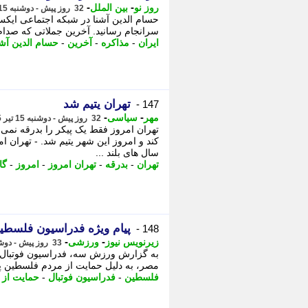
-
-
روز نو
بین الملل
32 روز پیش - دوشنبه 15 تیر 1405، 09:42
سرانجام رسانید. آخرین جملاتی که صدام 
ایران
-
مذاکره
-
آخرین
-
حسام الدین آشن
تهران یتیم شد
147 -
-
-
مهر
سیاسی
32 روز پیش - دوشنبه 15 تیر 1405، 05:45
تهران امروز فقط یک پیکر را بدرقه نمی ک
کند و امروز این شهر یتیم شد. - تهران ام
سال های بلند ...
تهران
-
بدرقه
-
تهران امروز
-
امروز
-
گا
پیام ویژه فدراسیون فلسط
148 -
-
-
زیرنویس نیوز
ورزشی
33 روز پیش - دوشنبه 15 تیر 1405، 00:23
به گزارش ورزش سه، فدراسیون فوتبال 
مصر، به دلیل حمایت از مردم فلسطین پس
فلسطین
-
فدراسیون فوتبال
-
حمایت از