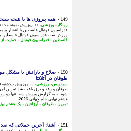
همه پیروزی ها با نتیجه سنج
149 -
-
-
رونگار
ورزشی
33 روز پیش - دوشنبه 15 تیر 1405، 00:22
فدراسیون فوتبال فلسطین با انتشار پیا
ورزش سه، فدراسیون فوتبال فلسطین با ا
فلسطین
-
فدراسیون فوتبال
-
حمایت از
صلاح و یارانش با مشکل مو
150 -
طوفان در آتلانتا
-
-
سرنویس
ورزشی
33 روز پیش - یکشنبه 14 تیر 1405، 22:23
طوفان و رعد و برق باعث شد تمرین امرو
شود. - به گزارش ورزش سه، تنها دو روز
هشتم نهایی جام جهانی 2026،
تمرین
-
طوفان
-
آرژانتین
-
یک هشتم نها
آشنا: آخرین جملاتی که صدا
151 -
-
-
رونگار
بین الملل