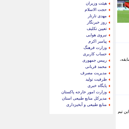
جام جم
هیئت وزیران
جدید پرس
حجت الاسلام
جماران
مهدی تارتار
جوان ایرانی
روز خبرنگار
جهان مانا
تعیین تکلیف
جهان نگر
نیروی هوایی
جهان نیوز
پیامبر اکرم
چطور
وزارت فرهنگ
چمپیونات
حساب کاربری
چمدون
بقه،
رییس جمهوری
چه خبر
محمد قربانی
حادثه 24
مدیریت مصرف
حرف تو
ظرفیت تولید
حوادث پلاس
پایگاه خبری
حوزه نیوز
وزارت امور خارجه پاکستان
خبر آنلاین
مدیرکل منابع طبیعی استان
خبر جنوب
منابع طبیعی و آبخیزداری
خبر سیاسی
ین تیم
خبر گردون
خبر ورزشی
خبرجو