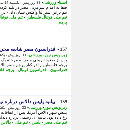
-
-
ایسنا
ورزشی
33 روز پیش - یکشنبه 14 تیر 1405، 18:15
فیفا به اقدام سرمربی مصر در بلند کردن
تیم برابر استرالیا واکنش نشان داد. - در
تیم ملی فوتبال فلسطین
-
تیم ملی فوتبا
پرچم
فدراسیون مصر شایعه محرو
157 -
-
-
زیرنویس نیوز
ورزشی
33 روز پیش - یکشنبه 14 تیر 1405، 17:53
پس از صعود تاریخی مصر به مرحله یک ه
پرچم فلسطین را در کنار پرچم مصر بالا ب
فدراسیون
-
فدراسیون فوتبال
-
پرچم فل
بیانیه پلیس دالاس درباره 
158 -
-
-
زیرنویس نیوز
ورزشی
33 روز پیش - یکشنبه 14 تیر 1405، 15:38
پلیس شهر دالاس آمریکا پس از اتفاقات و
رخ داده بود، بیانیه ای رسمی درباره دیدا
تیم ملی مصر
-
پلیس
-
تیم ملی
-
دالاس
-