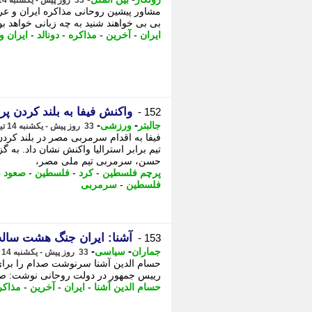
33 روز پیش - یکشنبه 14 تیر 1405، 20:27
مشاور پیشین روحانی مذاکره ایران و عرا
بی بی خواهند شنید به چه زبانی خواهد بو
ایران
-
آخرین
-
مذاکره
-
دونالد
-
ایران و
واکنش فیفا به بلند کردن
152 -
-
-
جالبتر
ورزشی
33 روز پیش - یکشنبه 14 تیر 1405، 20:12
فیفا به اقدام سرمربی مصر در بلند کردن
تیم برابر استرالیا واکنش نشان داد. به
حسن، سرمربی تیم ملی مصر،
پرچم فلسطین
-
کرد
-
فلسطین
-
صعود ب
فلسطین
-
سرمربی
آشنا: ایران جنگ هشت ساله ر
153 -
-
-
جماران
سیاسی
33 روز پیش - یکشنبه 14 تیر 1405، 19:55
حسام الدین آشنا سرنوشت صدام را برای ن
رییس جمهور در دولت روحانی نوشت: صدام 8 سال جنگ را به ایران تحمیل کرد؛ ا
حسام الدین آشنا
-
ایران
-
آخرین
-
مذاکر