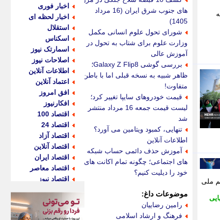
اخبار فوری
های جنوب شرق ایران (16 مرداد
به
اخبار لحظه ای
1405)
استقلال
شورای تحول علوم انسانی مکمل
اسکناس
وزارت علوم برای شتاب به تحول در
اسمارتک نیوز
آموزش عالی
اصلاحات نیوز
بررسی گوشی Galaxy Z Flip8؛
اطلاعات آنلاین
ظاهر شبیه به نسخه قبلی اما با باطن
اعتماد آنلاین
متفاوت!
افق امروز
قیمت خودروهای سایپا تغییر کرد؛
افکارنیوز
لیست قیمت جمعه 16 مرداد منتشر
اقتصاد 100
شد
اقتصاد 24
تنهایی، کمبود ویتامین می آورد؟
اقتصاد آزاد
اطلاعات آنلاین
اقتصاد آنلاین
آموزش حذف دائمی حساب شبکه
اقتصاد ایران
های اجتماعی؛ چگونه تمام اکانت های
اقتصاد معاصر
خود را دیلیت کنیم؟
اقتصاد نیوز
م ملی
اکو ایران
موضوعات داغ:
ایی
اکوفارس
رامین رضاییان
اکونگار
فرهنگ و ارشاد اسلامی