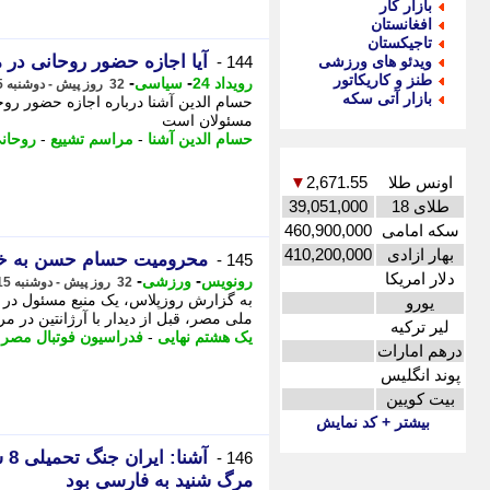
بازار کار
افغانستان
تاجیکستان
آیا اجازه حضور روحانی در 
ویدئو های ورزشی
144 -
طنز و کاریکاتور
-
-
رویداد 24
سیاسی
32 روز پیش - دوشنبه 15 تیر 1405، 11:52
بازار آتی سکه
حسام الدین آشنا درباره اجازه حضور رو
مسئولان است
حسام الدین آشنا
-
مراسم تشییع
-
روحان
اونس طلا
2,671.55
▼
طلای 18
39,051,000
سکه امامی
460,900,000
بهار ازادی
410,200,000
محرومیت حسام حسن به خ
145 -
دلار امریکا
-
-
رونویس
ورزشی
32 روز پیش - دوشنبه 15 تیر 1405، 11:32
به گزارش روزپلاس، یک منبع مسئول در
یورو
ملی مصر، قبل از دیدار با آرژانتین در م
لیر ترکیه
یک هشتم نهایی
-
فدراسیون فوتبال مصر
-
درهم امارات
پوند انگلیس
بیت کویین
بیشتر + کد نمایش
آش
146 -
مرگ شنید به فارسی بود