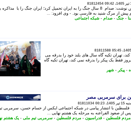
81812454
حسام الدین آشنا در شبکه اجتماعی ایکس نوشت: صدام 8 سال جنگ را به ایران تحمیل کرد؛ ایران جنگ را با مذاکره 
پیش از مرگ شنید به فارسی بود. - وی افزود: ...
ا
-
جنگ
-
صدام
-
شبکه اجتماعی
81811588
ند، تهران تکیه گاه سال های بلند خود را بدرقه می
روز فقط یک پیکر را بدرقه نمی کند، تهران تکیه گاه
ه
-
پیکر
-
شهر
ین برای سرمربی مصر
81811034
فلسطین با انتشار پیامی در شبکه اجتماعی ایکس از حسام حسن، سرمربی تی
 از صعود الفراعنه به مرحله یک هشتم نهایی ...
 مردم فلسطین
-
فدراسیون
-
مردم فلسطین
-
سرمربی تیم ملی
-
یک هشتم نه