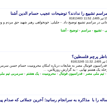
مراسم تشییع را ندادند؟ توضیحات عجیب حسام الدین آشنا
81813403
حانی در مراسم تشییع توضیح داد. - جلیلی: خونخواهی رهبر شهید حق مردم و و
ی
-
تشییع
-
مراسم
-
توضیح
-
آشنا
اطر پرچم فلسطین؟
81813245
 فدراسیون فوتبال مصر به شایعات درباره امکان محرومیت حسام حسن سرمرب
رحله یک هشتم نهایی. - به گزارش روزپلاس، ...
تیم ملی مصر
-
فدراسیون فوتبال
-
محرومیت
-
یک هشتم
-
سرمربی تیم ملی
نا: ایران جنگ تحمیلی 8 ساله را با مذاکره به سرانجام رسانید؛ آخرین جملاتی که صدام 