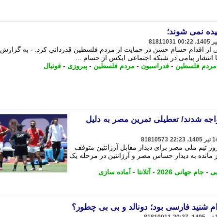
یده نمی شوند؛
81811031
می از اقدام حسام حسن در حمایت از مردم فلسطین قدردانی کرد. - به گزارش
نتشار پیامی در شبکه اجتماعی ایکس از حسام ...
 مردم فلسطین
-
فدراسیون
-
مردم فلسطین
-
پیروزی
-
فوتبال
اجه شدند/ تعطیلی تمرین مصر به دلیل
81810573
ز تیم ملی مصر برای دیدار مقابل آرژانتین متوقف
 مانده به دیدار حساس مصر و آرژانتین در مرحله یک
یی
-
جام جهانی 2026
-
آتلانتا
-
آماده سازی
م شنید فارسی بود؛ دونالد و بی بی چطور؟