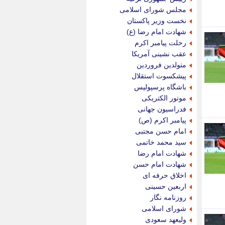
پویه آنلاین
مجلس شورای اسلامی
پیام نفت
نخست وزیر پاکستان
تابناک
شهادت امام رضا (ع)
تازه نیوز
رحلت پیامبر اکرم
تبیان
عقب نشینی آمریکا
تجارت نیوز
متولدین فروردین
تحریریه
پیشکسوت استقلال
ترابر نیوز
باشگاه پرسپولیس
ترفندباز
موتور الکتریکی
تریبون اقتصاد
فدراسیون جهانی
تسنیم نیوز
پیامبر اکرم (ص)
تک ناک
امام حسن مجتبی
تکراتو
سید محمد خاتمی
توریسم آنلاین
شهادت امام رضا
تولید نیوز
شهادت امام حسن
تیتر فوری
اخلاق حرفه ای
تیکنا
اربعین حسینی
جاب ویژن
روزنامه نگار
جار نیوز
شورای اسلامی
جالبتر
ولیعهد سعودی