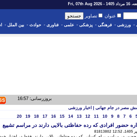
14 - Fri, 07th Aug 2026
عنوان
تصاویر
-
-
-
-
-
-
-
-
ورزشی
فرهنگی
پزشکی
علمی
فناوری
حوادث
بین الملل
اس
بروزرسانی: 16:57
ش مصر در جام جهانی | اخبار ورزشی
20
19
18
17
16
15
14
13
12
11
10
9
8
7
6
اره حضور افرادی که رده حفاظتی بالایی دارند در مراسم تشییع
81813802
ه حضور در مراسم برای کسانی که رده حفاظتی بالایی دارند، فقط در اختیار خو