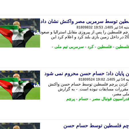
فلسطین توسط سرمربی مصر واکنش نشان داد
81809832
 فلسطین را پس از پیروزی مقابل استرالیا و صعود
به مرحله یک هشتم نهایی جام جهانی 2026 در داخل زمین بازی بلند کرد و اعلام کرد این
فلسطین
-
فلسطین
-
کرد
-
سرمربی تیم ملی
-
ن پایان داد؛ حسام حسن محروم نمی شود
81809524
بلند کردن پرچم فلسطین توسط حسام حسن واکنش
ف مقررات مسابقات نبوده است. - به گزارش
ملی مصر،
دراسیون فوتبال مصر
-
حسام
-
پرچم
 پرچم فلسطین توسط حسام حسن