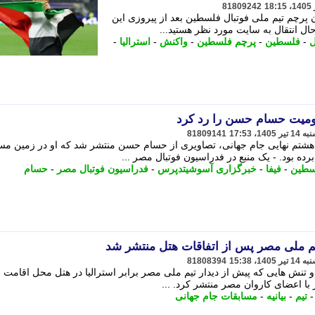
81809242
 پرچم تیم ملی فوتبال فلسطین بعد از پیروزی این
 ﺣﺎل اﻧﺘﻘﺎل ﺑﻪ ﺳﺎﯾﺖ ﻣﻮرد ﻧﻈﺮ ﻫﺴﺘﯿﺪ...
ل
-
فلسطین
-
پرچم فلسطین
-
واکنش
-
استرالیا
-
میت حسام حسن را رد کرد
81809141
شتم نهایی جام جهانی، تصاویری از حسام حسن منتشر شد که او در زمین مسا
رده بود. - یک منبع در فدراسیون فوتبال مصر ...
سطین
-
فیفا
-
خبرگزاری آسوشیتدپرس
-
فدراسیون فوتبال مصر
-
حسام
تیم ملی مصر پس از اتفاقات هتل منتشر شد
81808394
 تنش هایی که پیش از دیدار تیم ملی مصر برابر استرالیا در هتل محل اقامت ا
ر با اعضای کاروان مصر منتشر کرد. ...
تیم
-
بیانیه
-
مسابقات جام جهانی