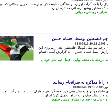
81810011
ق را با مذاکرات تهران ـ واشنگتن مقایسه کرد و نوشت: آخرین جملاتی که دونا
د؟ - مشاور پیشین روحانی مذاکره ایران ...
 عراق
-
روحانی
-
زبانی
 پرچم فلسطین توسط حسام حسن
81809919
 پرچم تیم ملی فوتبال فلسطین بعد از پیروزی این
 گزارش ایسنا،حسام حسن، - به گزارش ایسنا،حسام
ه مرحله یک هشتم نهایی
-
فیفا
-
تیم ملی فوتبال
ا با مذاکره به سرانجام رسانید
81809844
تانیاهو و ترامپ پیش بینی کرد. - به گزارش جماران، حسام الدین آشنا، مشاو
یران ...
ه
-
نتانیاهو
-
صدام
-
مشاور رییس جمهور