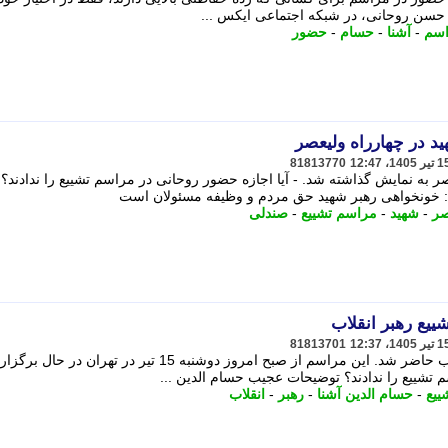
 حسن روحانی، در شبکه اجتماعی ایکس ...
سم
-
آشنا
-
حسام
-
حضور
ید در چهارراه ولیعصر
81813770
ر به نمایش گذاشته شد. - آیا اجازه حضور روحانی در مراسم تشییع را ندادند؟
: خونخواهی رهبر شهید حق مردم و وظیفه مسئولان است
صر
-
شهید
-
مراسم تشییع
-
صندلی
شییع رهبر انقلاب
81813701
رییس جمهور در مراسم تشییع رهبر انقلاب حاضر شد. این مراسم از صبح امروز دوشنبه 15 تیر در تهران در حال ب
 تشییع را ندادند؟ توضیحات عجیب حسام الدین ...
ییع
-
حسام الدین آشنا
-
رهبر
-
انقلاب