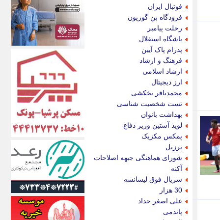
اکونیوز
فوتبال ایران
الف
فرودگاه بن گوریون
انتشار آنلاین
رحلت پیامبر
اندیشه قرن
باشگاه استقلال
اندیشه معاصر
پدرام پاک آیین
اندیشه ها
فرهنگ و ارشاد
انرژی پرس
ارشاد اسلامی
ای استخدام
ارز دیجیتال
ایتنا
محمدباقر یخکشی
ایراف
تست شخصیت شناسی
ایران آرت
بهداشت بانوان
ایران آنلاین
لوید آستین وزیر دفاع
ایران زندگی
پمکس مکزیک
ایران فوری
برزیل
ایرانی روز
شورای هماهنگی جبهه اصلاحات
ایرانیتال
آکنه
ایرنا
سریال فوق لیسانسه
ایسکانیوز
30 هزار
ایسنا
علی اصغر حداد
ایکنا
پاندمی
ایلنا