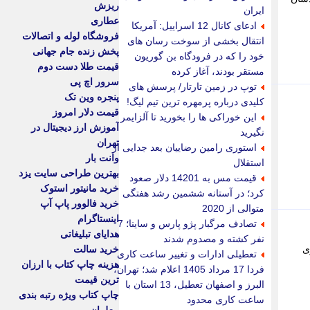
ریزش
ایران
عطاری
ادعای کانال 12 اسراییل: آمریکا
فروشگاه لوله و اتصالات
انتقال بخشی از سوخت رسان های
پخش زنده جام جهانی
خود را که در فرودگاه بن گوریون
قیمت طلا دست دوم
مستقر بودند، آغاز کرده
سرور اچ پی
توپ در زمین تارتار/ پرسش های
پنجره وین تک
کلیدی درباره پرمهره ترین تیم لیگ!
قیمت دلار امروز
این خوراکی ها را بخورید تا آلزایمر
آموزش ارز دیجیتال در
نگیرید
تهران
استوری رامین رضاییان بعد جدایی از
وانت بار
استقلال
بهترین طراحی سایت یزد
قیمت مس به 14201 دلار صعود
خرید مانیتور استوک
کرد؛ در آستانه ششمین رشد هفتگی
خرید فالوور پاپ آپ
متوالی از 2020
اینستاگرام
تصادف مرگبار پژو پارس و ساینا؛ 7
هدایای تبلیغاتی
نفر کشته و مصدوم شدند
رگزاری
خرید سالت
تعطیلی ادارات و تغییر ساعت کاری
هزینه چاپ کتاب با ارزان
فردا 17 مرداد 1405 اعلام شد؛ تهران،
ترین قیمت
البرز و اصفهان تعطیل، 13 استان با
چاپ کتاب ویژه رتبه بندی
ساعت کاری محدود