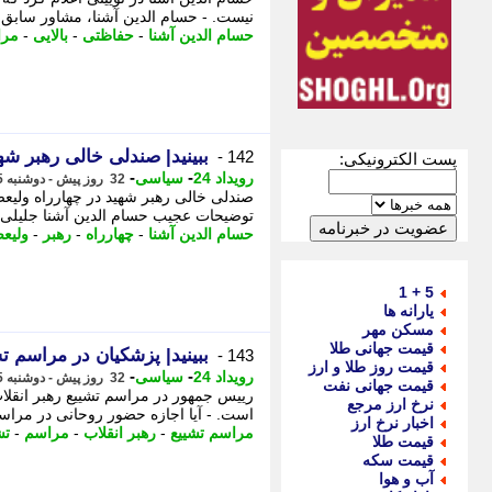
نیست. - حسام الدین آشنا، مشاور سابق
حسام الدین آشنا
-
حفاظتی
-
بالایی
-
مرا
ببینید| صندلی خالی رهبر شه
142 -
پست الکترونیکی:
-
-
رویداد 24
سیاسی
32 روز پیش - دوشنبه 15 تیر 1405، 12:47
صندلی خالی رهبر شهید در چهارراه ولیعص
توضیحات عجیب حسام الدین آشنا جلیلی
حسام الدین آشنا
-
چهارراه
-
رهبر
-
ولیع
5 + 1
یارانه ها
مسکن مهر
قیمت جهانی طلا
ببینید| پزشکیان در مراسم ت
143 -
قیمت روز طلا و ارز
-
-
رویداد 24
سیاسی
32 روز پیش - دوشنبه 15 تیر 1405، 12:37
قیمت جهانی نفت
نرخ ارز مرجع
است. - آیا اجازه حضور روحانی در مراسم
اخبار نرخ ارز
مراسم تشییع
-
رهبر انقلاب
-
مراسم
-
تش
قیمت طلا
قیمت سکه
آب و هوا