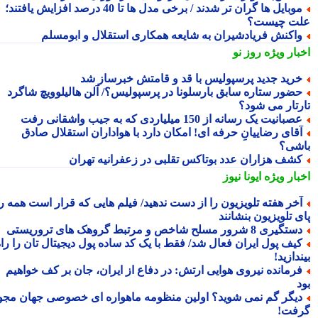
موبایل ها گران تر شدند / برخی مدل ها تا 40 درصد افزایش یافتند؛
ت چیست؟
اکنش فریادشیران به شایعه همکاری استقلال و ابومسلم
بار ویژه
روز نو
رید جدید پرسپولیس با قد و قامتش خبرساز شد
ضور ستاره سابق بارسلونا در پرسپولیس؟/ آلن هالیلوویچ شاگرد
رتار می شود؟
صبانیت یک رسانه از 150 میلیاردی که به جیب واشقانی رفت
قای رضاییانِ حرفه ای! امکان دارد با هواداران استقلال صادق
شی؟
شف هزاران عدد بوتاکس تقلبی در زعفرانیه تهران
بار ویژه
ایونا نیوز
خر هفته تلویزیون را از دست ندهید/ فیلم هایی که قرار است همه را
 تلویزیون بنشانند
تگیری 8 شرور مسلح شاخص و مرتبط گروهک های تروریستی
یف پول ایران فعال شد/ فقط با یک کد ساده پول دیجیتال تان را راه
دازید!
رمانده نیروی هوایی ارتش: در دفاع از ایران، جان بر کف خواهیم
یگر گم نمی شوید؟ اولین منظومه ماهواره ای خصوصی جهان مجوز
فت!