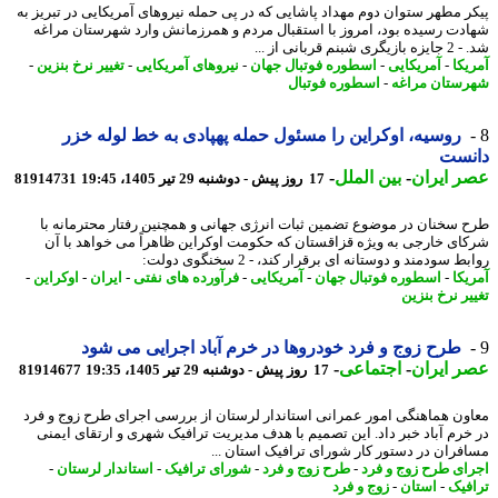
ر مطهر ستوان دوم مهداد پاشایی که در پی حمله نیروهای آمریکایی در تبریز به
دت رسیده بود، امروز با استقبال مردم و همرزمانش وارد شهرستان مراغه
 شبنم قربانی از ...
یکا
-
آمریکایی
-
اسطوره فوتبال جهان
-
نیروهای آمریکایی
-
تغییر نرخ بنزین
-
ستان مراغه
-
اسطوره فوتبال
روسیه، اوکراین را مسئول حمله پهپادی به خط لوله خزر
نست
 ایران
-
بین الملل
-
17 روز پیش - دوشنبه 29 تیر 1405، 19:45
81914731
 سخنان در موضوع تضمین ثبات انرژی جهانی و همچنین رفتار محترمانه با
ای خارجی به ویژه قزاقستان که حکومت اوکراین ظاهراً می خواهد با آن
ط سودمند و دوستانه ای برقرار کند، - 2 سخنگوی دولت:
یکا
-
اسطوره فوتبال جهان
-
آمریکایی
-
فرآورده های نفتی
-
ایران
-
اوکراین
-
ر نرخ بنزین
طرح زوج و فرد خودروها در خرم آباد اجرایی می شود
 ایران
-
اجتماعی
-
17 روز پیش - دوشنبه 29 تیر 1405، 19:35
81914677
ون هماهنگی امور عمرانی استاندار لرستان از بررسی اجرای طرح زوج و فرد
خرم آباد خبر داد. این تصمیم با هدف مدیریت ترافیک شهری و ارتقای ایمنی
فران در دستور کار شورای ترافیک استان ...
ای طرح زوج و فرد
-
طرح زوج و فرد
-
شورای ترافیک
-
استاندار لرستان
-
فیک
-
استان
-
زوج و فرد