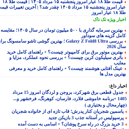
قیمت طلا ۱۸ عیار امروز پنجشنبه ۱۵ مرداد ۱۴۰۵ | قیمت طلا ۱۸
عیار امروز پنجشنبه ۱۵ مرداد ۱۴۰۵ چقدر شد؟ | آخرین تغییرات قیمت
ار امروز
بار ویژه
تک ناک
بهترین سرمایه گذاری با ۵۰۰ میلیون تومان در سال ۱۴۰۵؛ مقایسه
مل گزینه های سودآور
بررسی Galaxy Z Fold8 Ultra ؛ بهترین گوشی تاشو سامسونگ برای
2026
هترین موتور برق برای کامپیوتر چیست؟ + راهنمای کامل خرید
اتری سیلیکون کربن چیست؟ + بررسی نحوه عملکرد، مزایا و
ایب
ینک آفتابی هوشمند چیست؟ + راهنمای کامل خرید و معرفی
ترین مدل ها
ار داغ:
جدول قطعی برق شهرکرد، بروجن و لردگان امروز 15 مرداد
1405 +برنامه خاموشی فلارد، فارسان، کوهرنگ، فرخشهر و...
ارمحال و بختیاری )
اسمین شجریان کنار پدرش؛ قاب تازه ای از خانواده شجریان
سپولیس در آستانه جذب 3 بازیکن جدید
 اسامی به دست آمده