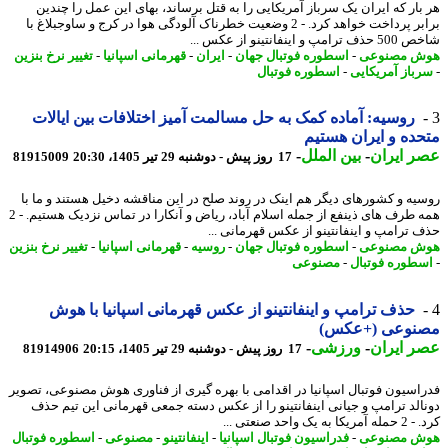
بار که ایران یک سرباز آمریکایی را به قتل برساند، بهای این عمل را چندین
برابر پرداخت خواهد کرد. - 2 وضعیت خطرناک آلودگی هوا در کرج و ساوجبلاغ با
مپ و اینفانتینو از عکس ...
ش مصنوعی
-
اسطوره فوتبال جهان
-
ایران
-
قهرمانی اسپانیا
-
تغییر نرخ بنزین
باز آمریکایی
-
اسطوره فوتبال
روسیه: آماده کمک به حل مسالمت آمیز اختلافات بین ایالات
ده و ایران هستیم
 ایران
-
بین الملل
-
17 روز پیش - دوشنبه 29 تیر 1405، 20:30
81915009
یه و کشورهای دیگر هم اینک در روند صلح در این مناقشه دخیل هستند و ما با
همه طرف های ذینفع از جمله اسلام آباد، ریاض و آنکارا در تماس نزدیک هستیم. - 2
 ترامپ و اینفانتینو از عکس قهرمانی ...
ش مصنوعی
-
اسطوره فوتبال جهان
-
روسیه
-
قهرمانی اسپانیا
-
تغییر نرخ بنزین
طوره فوتبال
-
مصنوعی
حذف ترامپ و اینفانتینو از عکس قهرمانی اسپانیا با هوش
نوعی (+عکس)
 ایران
-
ورزشی
-
17 روز پیش - دوشنبه 29 تیر 1405، 20:15
81914906
اسیون فوتبال اسپانیا در اقدامی با بهره گیری از فناوری هوش مصنوعی، تصویر
الد ترامپ و جیانی اینفانتینو را از عکس دسته جمعی قهرمانی این تیم حذف
به یک واحد صنعتی ...
ش مصنوعی
-
فدراسیون فوتبال اسپانیا
-
اینفانتینو
-
مصنوعی
-
اسطوره فوتبال