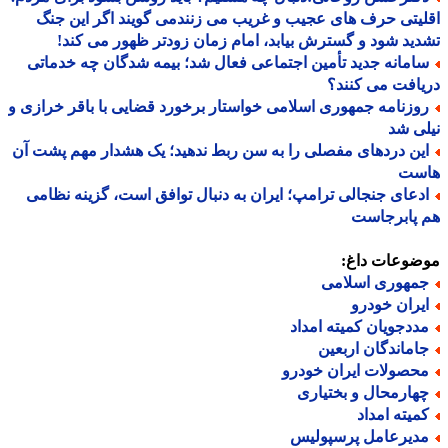
یتی حرف های عجیب و غریب می زنندمی گویند اگر این جنگ
ید شود و گسترش بیابد، امام زمان زودتر ظهور می کند!
امانه جدید تأمین اجتماعی فعال شد؛ بیمه شدگان چه خدماتی
افت می کنند؟
وزنامه جمهوری اسلامی خواستار برخورد قضایی با باقر خرازی و
ی شد
ین دردهای مفصلی را به سن ربط ندهید؛ یک هشدار مهم پشت آن
ست
دعای جنجالی ترامپ؛ ایران به دنبال توافق است، گزینه نظامی
 پابرجاست
ضوعات داغ:
مهوری اسلامی
یران خودرو
ددجویان کمیته امداد
اماندگان اربعین
حصولات ایران خودرو
هارمحال و بختیاری
میته امداد
دیرعامل پرسپولیس