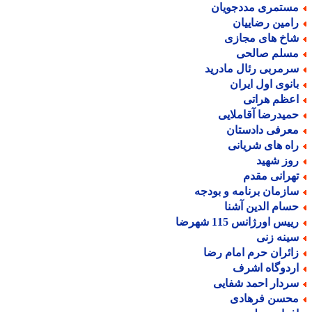
ستمری مددجویان
امین رضاییان
اخ های مجازی
سلم صالحی
رمربی رئال مادرید
انوی اول ایران
عظم هراتی
میدرضا آقاملایی
عرفی دادستان
اه های شریانی
وز شهید
هرانی مقدم
ازمان برنامه و بودجه
سام الدین آشنا
یس اورژانس 115 شهرضا
ینه زنی
ائران حرم امام رضا
ردوگاه اشرف
ردار احمد شفایی
حسن فرهادی