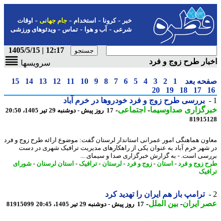
-
-
-
-
خبر
کرونا
استخدام
جام جهانی
اوقات
-
-
-
شرعی
آب و هوا
تماس
ویدئوهای ورزشی
12:17 | 1405/5/15
ار طرح زوج و فرد
سرویسها
حه بعد
1
2
3
4
5
6
7
8
9
10
11
12
13
14
15
20
19
18
17
بررسی طرح زوج و فرد خودروها در خرم آباد
رگزاری صداوسیما
-
اجتماعی
-
17 روز پیش - دوشنبه 29 تیر 1405، 20:50
81915
ون هماهنگی امور عمرانی استاندار لرستان گفت: موضوع ارائه طرح زوج و فرد
شهر خرم آباد به عنوان یکی از راهکارهای مدیریت ترافیک شهری در دست
سی است. - به گزارش خبرگزاری صدا و سیمای ...
 زوج و فرد
-
استان
-
زوج و فرد
-
لرستان
-
ترافیک
-
استان لرستان
-
شورای
فیک
ترامپ باز هم ایران را تهدید کرد
 ایران
-
بین الملل
-
17 روز پیش - دوشنبه 29 تیر 1405، 20:45
81915099