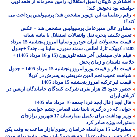
فشاگری کاپیتان اسبق استقلال: رامین محرمانه از قلعه نویی
سته بود دعوتش کند!
قم رضایتنامه این لژیونر مشخص شد؛ پرسپولیس پرداخت می
؟!
شاور عالی مدیرعامل پرسپولیس مشخص شد + عکس
عیین تکلیف پنجره نقل وانتقالات استقلال با بیانیه شبانه
قیمت محصولات ایران خودرو و سایپا امروز پنجشنبه 15 مرداد
 سورن، ساینا و... چند؟ +جدول
فیلم های سینمایی آخر هفته تلویزیون (15 و 16 مرداد 1405) +
صه داستان و زمان پخش
مت دلار و قیمت یورو امروز پنجشنبه 15 مرداد 1405 + جدول
باهت عجیب نجم الدین شریعتی به پسرش در کربلا
مت لیر ترکیه امروز پنجشنبه 15 مرداد 1405
حضور حدود 25 هزار نفری شرکت کنندگان جاماندگان اربعین در
لای ایران
ل ابجد | فال ابجد فردا جمعه 16 مرداد ماه 1405
وانی که در درگیری نابینا شد، قصاص چشم خواست
وزیر بهداشت برای تکمیل بیمارستان 17 شهریور برازجان
ورات ویژه صادر کرد
عات 15 مردادماه خراسان رضوی/بازار ساعت به وقت پکن
کترحسن روحانی:دنبال چه هستیم؟ باید روشن بشود برای مردم.