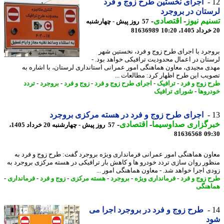
اجرای نخستین طرح زوج و فرد
تان در بروجرد
یم نیوز
-
اقتصادی
-
57 روز پیش - چهارشنبه
81636989
جرد با اجرای طرح زوج و فرد، نخستین شهر
تان در اعمال محدودیت ترافیکی خواهد بود. -
ی مجیدی، معاون هماهنگی امور عمرانی استانداری لرستان، با اشاره به
یب این طرح اظهار کرد: مطالعات ...
 زوج و فرد
-
ترافیک
-
اجرای طرح زوج و فرد
-
زوج و فرد
-
بروجرد
-
تردد
روها
-
شورای ترافیک
اجرای طرح زوج و فرد در هسته مرکزی بروجرد
رگزاری صداوسیما
-
اقتصادی
-
57 روز پیش - چهارشنبه 20 خرداد 1405،
81636568
09
ون هماهنگی امور عمرانی فرمانداری ویژه بروجرد گفت: طرح زوج و فرد به
ور روان سازی تردد خودرو ها و کاهش بار ترافیکی در هسته مرکزی بروجرد به
ی اجرا خواهد شد. - معاون هماهنگی امور ...
 زوج و فرد
-
فرمانداری ویژه
-
بروجرد
-
هسته مرکزی
-
زوج و فرد
-
فرمانداری
-
هنگی
طرح زوج و فرد در بروجرد اجرا می
د