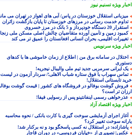
بار ویژه
تسنیم نیوز
یزبانی استقلال خوزستان در پاس/ آبی های اهواز در تهران می مانند
داوم خدمت رسانی در مرزهای خوزستان تا پایان بازگشت زائران
تقرار 20 دستگاه خودپرداز و 5 بانک در مرز خسروی
مبود زمین و تأمین آورده متقاضیان چالش اصلی مسکن ملی زنجان
غییرات اقلیمی، بحران انسانی افغانستان را عمیق تر می کند
بار ویژه
سرنویس
ختلال در سامانه برق من | اطلاع از زمان خاموشی ها با کدهای
توری
ک ایرانی سرمربی جدید تیم ملی والیبال نیجریه!
ماس سهراب با فوق ستاره شباب الاهلی؛/ سردار آزمون در لیست
ید تابستانی استقلال!
روش گوشت بوفالو در فروشگاه های کشور | قیمت گوشت بوفالو
زان تر است؟
ذرخواهی رسمی اینفانتینو پس از رسوایی فیفا!
بار ویژه
اقتصاد آزاد
غاز اجرای آزمایشی سوخت گیری با کارت بانکی / نحوه محاسبه
رانه سوخت تغییر کرد؟
اشازاده: در استقلال نه کسی پاسخگو بود و نه برکنار شد!
کس| تصویری از «خیابان فردوسی» در دوران قاجار