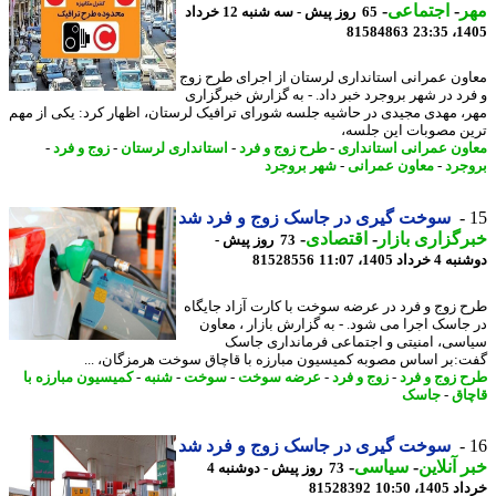
ر
-
اجتماعی
-
65 روز پیش - سه شنبه 12 خرداد
81584863
1405
ون عمرانی استانداری لرستان از اجرای طرح زوج
رد در شهر بروجرد خبر داد. - به گزارش خبرگزاری
، مهدی مجیدی در حاشیه جلسه شورای ترافیک لرستان، اظهار کرد: یکی از مهم
ن مصوبات این جلسه،
ون عمرانی استانداری
-
طرح زوج و فرد
-
استانداری لرستان
-
زوج و فرد
-
جرد
-
معاون عمرانی
-
شهر بروجرد
سوخت گیری در جاسک زوج و فرد شد
گزاری بازار
-
اقتصادی
-
73 روز پیش -
داد 1405، 11:07
81528556
 زوج و فرد در عرضه سوخت با کارت آزاد جایگاه
جاسک اجرا می شود. - به گزارش بازار ، معاون
سی، امنیتی و اجتماعی فرمانداری جاسک
:بر اساس مصوبه کمیسیون مبارزه با قاچاق سوخت هرمزگان، ...
 زوج و فرد
-
زوج و فرد
-
عرضه سوخت
-
سوخت
-
شنبه
-
کمیسیون مبارزه با
اق
-
جاسک
سوخت گیری در جاسک زوج و فرد شد
 آنلاین
-
سیاسی
-
73 روز پیش - دوشنبه 4
14، 10:50
81528392