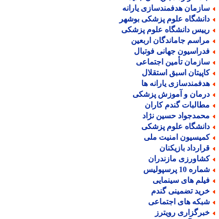
ازمان هدفمندسازی یارانه
انشگاه علوم پزشکی بوشهر
ییس دانشگاه علوم پزشکی
راسم جاماندگان اربعین
دراسیون جهانی فوتبال
ازمان تأمین اجتماعی
اپیتان اسبق استقلال
دفمندسازی یارانه ها
رمان و آموزش پزشکی
طالبات گندم کاران
حمدجواد حسین نژاد
انشگاه علوم پزشکی
میسیون امنیت ملی
رارداد بازیکنان
شاورزی مازندران
اره 10 پرسپولیس
یلم های سینمایی
رید تضمینی گندم
بکه های اجتماعی
برگزاری رویترز