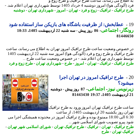
اطلاع می رساند، ساعت طرح ترافیک و طرح زوج و
دگی هوا) امروز دوشنبه 4 خرداد 1405 توسط شهرداری تهران اعلام شد. -
 ترافیک
-
ترافیک
-
زوج و فرد
-
تهران
-
امروز
-
شهرداری تهران
-
دوشنبه
عطابخش: از ظرفیت باشگاه های بازیکن ساز استفاده شود
گار
-
اجتماعی
-
86 روز پیش - سه شنبه 22 اردیبهشت 1405، 10:33
81446
خصوص وضعیت ساعت طرح ترافیک امروز تهران به اطلاع می رساند، ساعت
طرح ترافیک و طرح زوج و فرد (آلودگی هوا) امروز سه شنبه 22 اردیبهشت 1405
ط شهرداری تهران اعلام شد. - در خصوص وضعیت ساعت طرح ...
 ترافیک
-
ترافیک
-
تهران
-
امروز
-
طرح
-
شهرداری تهران
-
طرح زوج و فرد
طرح ترافیک امروز در تهران اجرا
شود؟
نویس نیوز
-
اجتماعی
-
87 روز پیش - دوشنبه
81443430
ت طرح ترافیک تهران امروز ورود به طرح ترافیک
تهران روز یکشنبه 20 اردیبهشت 1405، از ساعت
6:30 الی 18:00 ممنوع بوده و طرح ترافیک امروز در محدوده همیشگی اجرا می
 پیرو تصویب شورای اسلامی شهر ...
 ترافیک
-
تهران
-
ترافیک
-
طرح ترافیک تهران
-
شورای اسلامی شهر تهران
-
فیک تهران
-
طرح