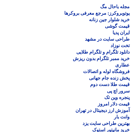
ه باحال مگ
وبروکرز: مرجع معرفی بروکرها
د شلوار جین زنانه
مت گوشی
ان پدیا
احی سایت در مشهد
 نوزاد
لود تلگرام و تلگرام طلایی
د ممبر تلگرام بدون ریزش
اری
شگاه لوله و اتصالات
 زنده جام جهانی
مت طلا دست دوم
ر اچ پی
ره وین تک
ت دلار امروز
زش ارز دیجیتال در تهران
ت بار
رین طراحی سایت یزد
د مانیتور استوک