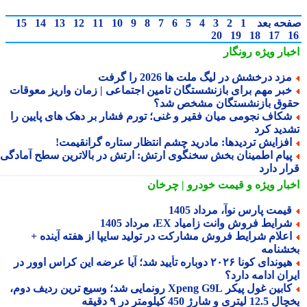
حه بعد
1
2
3
4
5
6
7
8
9
10
11
12
13
14
15
20
19
18
17
بار ویژه
رونگار
زد درخشش در لیگ ملت ها 2026 را گرفت
بر مهم برای بازنشستگان تامین اجتماعی | زمان واریز معوقات
وق بازنشستگان مشخص شد؟
کاف نجومی میان فقیر و غنی؛ تورم فشار بر دهک های پایین را
دید کرد
فزایش تردیدها: مادرید چشم انتظار ستاره گرانقیمت!
یام اطمینان بخش سخنگوی ارتش: ارتش در بالاترین سطح آمادگی
ار دارد
بار ویژه
و قیمت خودرو | چرخان
یمت پارس نوآ، مرداد 1405
رایط فروش وانت زامیاد EX، مرداد 1405
علام شرایط فروش مشارکت در تولید سایپا از هفته آینده +
شنامه
هیوندای کونا ۲۰۲۶ دوباره تأیید شد؛ آیا عرضه این کراس اوور در
ان ادامه دارد؟
کابین غول پیکر Xpeng G9L رونمایی شد؛ وسیع ترین ردیف دوم،
ری و شارژ 450 کیلومتر در ۹ دقیقه