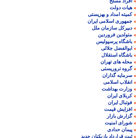
فراد مسلح
یات دولت
میته امداد و بهزیستی
مهوری اسلامی ایران
بیرکل سازمان ملل
تولدین فروردین
اشگاه پرسپولیس
بوالفضل جلالی
اشگاه استقلال
حله های تهران
روه تروریستی
رمایه گذاران
نقلاب اسلامی
زارت بهداشت
ربلای ایران
وتبال ایران
فزایش قیمت
زارش بازار
ورای امنیت
یمان حدادی
بت قرارداد بازیکنان جدید