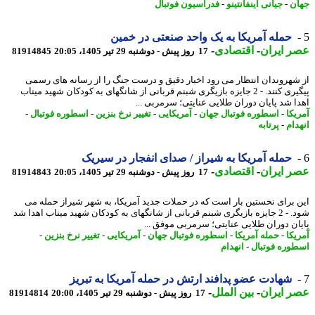
ن
-
جیانی اینفانتینو
-
فدراسیون فوتبال
حمله آمریکا به یک واحد صنعتی در خمین
 ایران
-
اقتصادی
-
17 روز پیش - دوشنبه 29 تیر 1405، 20:05
81914845
شهروندان انتظار می رود اخبار دقیق و درست جنگ را از رسانه های رسمی
پیگیری کنند. - 2 جایزه بازیگری شبنم قربانی از شانگهای به کودکان شهید میناب
ا شد پایان دوران طلایی عنایتی؛ سرمربی ...
یکا
-
اسطوره فوتبال جهان
-
آمریکایی
-
تغییر نرخ بنزین
-
اسطوره فوتبال
-
دام
-
پرتابه
حمله آمریکا به شیراز / صدای انفجار در سیریک
 ایران
-
اقتصادی
-
17 روز پیش - دوشنبه 29 تیر 1405، 20:05
81914843
 برای نخستین بار است که در حملات جدید آمریکا، به شهر شیراز حمله می
شود. - 2 جایزه بازیگری شبنم قربانی از شانگهای به کودکان شهید میناب اهدا شد
ان دوران طلایی عنایتی؛ سرمربی موفق ...
یکا
-
حمله آمریکا
-
اسطوره فوتبال جهان
-
آمریکایی
-
تغییر نرخ بنزین
-
وره فوتبال
-
انهدام
شهادت عضو پدافند ارتش در حمله آمریکا به تبریز
 ایران
-
بین الملل
-
17 روز پیش - دوشنبه 29 تیر 1405، 20:00
81914814