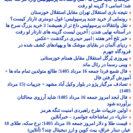
سامی 3 گزینه لو رفت
تیجه بازی استقلال تهران مقابل استقلال خوزستان
ونمایی از خرید جدید پرسپولیس؛ غول دومتری تارتار کیست؟
نقل وانتقالات پرسپولیس داغ تر از همیشه؛ 3 خرید بزرگ سرخ ها
آستانه نهایی شدن | آخرین لیست گزینه های تارتار لو رفت
بر تلخ آخر هفته | امیر حیدری درگذشت +عکس
دپای آلمان در بقایای موشک ها و پهپادهای کشف شده در
دگاه جهرم
یروزی پُرگل استقلال مقابل همنام خوزستانی
ینی رسما در رئال ماند
فال شمع فردا جمعه 16 مرداد 1405؛ طالع متولدین تمام ماه ها +
وزش گرفتن فال
تصادف مرگبار پژو در بلوار وکیل آباد مشهد + جزییات (15 مرداد
14
فال ابجد امروز جمعه 16 مرداد 1405/ شاید آرزوی محالتان
ورده شود
ولین جزییات طرح راهبردی امنیت تنگه هرمز
ناریا» در تماشاخانه جوانمرد – خبرآنلاین
قیمت طلا و دلار امروز جمعه 16 مرداد 1405؛ نرخ سکه، طلای 18
ر، دینار عراق، بیت کوین و ارز دیجیتال چند؟ (آنلاین)