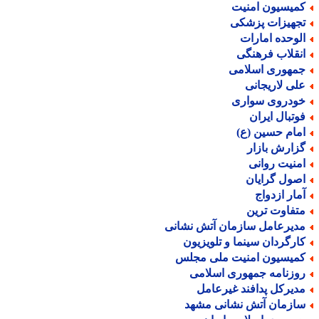
میسیون امنیت
جهیزات پزشکی
لوحده امارات
نقلاب فرهنگی
مهوری اسلامی
لی لاریجانی
ودروی سواری
وتبال ایران
مام حسین (ع)
زارش بازار
منیت روانی
صول گرایان
مار ازدواج
تفاوت ترین
دیرعامل سازمان آتش نشانی
ارگردان سینما و تلویزیون
میسیون امنیت ملی مجلس
وزنامه جمهوری اسلامی
دیرکل پدافند غیرعامل
ازمان آتش نشانی مشهد