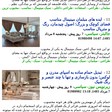
فاده از وسایل کمتر نیست، - بلکه فلسفه ای هستش که بر سادگی، نظم ...
مان
-
طراحی
-
استفاده
-
طراحی داخلی
-
سبک مینیمال
-
مناسب
-
محبوب ترین
ایده های مبلمان مینیمال مناسب
ی کوچک و بزرگ؛ اصول چیدمان، رنگ
تریال مناسب
بتر
-
سیاسی
-
7 روز پیش - پنجشنبه 8 مرداد
81988498
1405
این چند سال اخیر، سبک مینیمال به یکی از محبوب
ن رویکردها در طراحی داخلی تبدیل شده. در واقع این سبک تنها به معنای
فاده از وسایل کمتر نیست، - مبلمان مینیمال بر پایه اصل “کمتر، ...
احی
-
مبلمان
-
سبک مینیمال
-
استفاده
-
چیدمان
-
سبک
-
یکی از
تبدیل حمام ساده به اسپای مدرن و
س؛ بدون بازسازی و تنها با چند عنصر و
گ شیک
نویس نیوز
-
سیاسی
-
9 روز پیش - چهارشنبه
81980982
م یکی از مهمترین بخش های هر خونه محسوب
ه که امروزی نقشی فراتر از یک فضای کاربردی برای استحمام داره. در
حی داخلی مدرن، حمام به محیطی آرامش بخش و جذاب تبدیل شده که میتونه