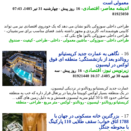
مولی است
یشه معاصر
-
اقتصادی
-
16 روز پیش - چهارشنبه 31 تیر 1405، 07:43
81925
حی داخلی سوزوکی بالنو نشان می دهد که یک خودروی اقتصادی نیز می تواند
ینی هوشمندانه، کاربردی و مجهز داشته باشد. فضای مناسب برای سرنشینان، -
حی داخلی سوزوکی بالنو؛ هاچ بکی که ...
حی داخلی
-
سوزوکی
-
ماشین معمولی
-
داخلی
-
طراحی
-
کیفیت
-
صندوق
نگاهی به عمارت جدید کریستیانو
الدو بعد از بازنشستگی؛ منطقه ای فوق
کس در لیسبون
نویس نیوز
-
اقتصادی
-
16 روز پیش - سه
140، 16:37
81921440
رت جدید کریستیانو رونالدو در نزدیکی لیسبون،
یک منطقه بسیار لوکس کویینتا مارینیا در پرتغال قرار داره که خب یه منطقه
 50 کیلو متریه لیسبون هستش و به دلیل زمین های گلف ...
ستیانو رونالدو
-
لیسبون
-
رونالدو
-
لوکس
-
متر مربع
-
طراحی
-
منطقه
بزرگترین خانه مسکونی در جهان با
1788 اتاق خواب؛ سقف طلایی 110 پارکینگ
محوطه جنگل