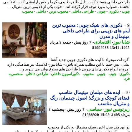
حی داخلی هستند که به دلیل ظاهر طبیعی، گرما و حس آرامشی که به فضا می
ند، همواره مورد توجه قرار گرفته اند. - چوب یکی از قدیمی ترین متریال ...
ب
-
دکوری
-
چوبی
-
طراحی داخلی
-
محبوب ترین
-
داخلی
-
محبوب
دکوری های شیک چوبی؛ محبوب ترین
م های تزیینی برای طراحی داخلی
یمال و مدرن
ا نیوز
-
اقتصادی
-
7 روز پیش - جمعه 9 مرداد
81994088
1405
 دلت میخواد با ایده های دکوری چوبی جدید آشنا
، پس حتما با این مطلب همراه باش. - شایانیوز- کلاسیک نیز هماهنگی دارد.
وزه انواع دکوری های چوبی با طراحی های متنوع تولید می شوند و ...
ری
-
چوب
-
چوبی
-
محبوب
-
دکوراسیون داخلی
-
طراحی داخلی
-
منحصربه
ایده های مبلمان مینیمال مناسب
ی کوچک و بزرگ؛ اصول چیدمان، رنگ
تریال مناسب
نویس نیوز
-
سیاسی
-
7 روز پیش - پنجشنبه 8
1، 15:08
81988920
این چند سال اخیر، سبک مینیمال به یکی از محبوب
ن رویکردها در طراحی داخلی تبدیل شده. در واقع این سبک تنها به معنای