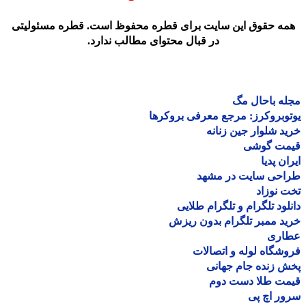
مه حقوق این سایت برای قطره محفوظ است. قطره مسئولیتی
در قبال محتوای مطالب ندارد.
ه باحال مگ
وبروکرز: مرجع معرفی بروکرها
د شلوار جین زنانه
مت گوشی
ان پدیا
احی سایت در مشهد
 نوزاد
لود تلگرام و تلگرام طلایی
د ممبر تلگرام بدون ریزش
اری
شگاه لوله و اتصالات
 زنده جام جهانی
مت طلا دست دوم
ر اچ پی