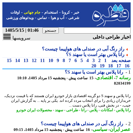
-
-
-
-
خبر
کرونا
استخدام
جام جهانی
اوقات
-
-
-
شرعی
آب و هوا
تماس
ویدئوهای ورزشی
01:46 | 1405/5/15
ار طراحی داخلی
سرویسها
راز رنگ آبی در صندلی های هواپیما چیست؟
رانا پلاس بهتر است یا سهند S؟
حه بعد
1
2
3
4
5
6
7
8
9
10
11
12
13
14
15
20
19
18
17
رانا پلاس بهتر است یا سهند S؟
نه 7
-
اقتصادی
-
15 ساعت پیش - پنجشنبه 15 مرداد 1405، 10:10
82034
رانا پلاس و سهند S دو گزینه اقتصادی بازار خودرو ایران هستند که با قیمت نزدیک،
داران زیادی را برای انتخاب مردد کرده اند. یکی بر پایه ... به گزارش ایران
، - در بخش فنی، رانا پلاس دست ...
ا پلاس
-
امکانات
-
پلاس
-
رانا
-
طراحی
-
سهند
-
محصولات ایران خودرو
راز رنگ آبی در صندلی های هواپیما چیست؟
 ایران
-
سیاسی
-
16 ساعت پیش - پنجشنبه 15 مرداد 1405، 09:15