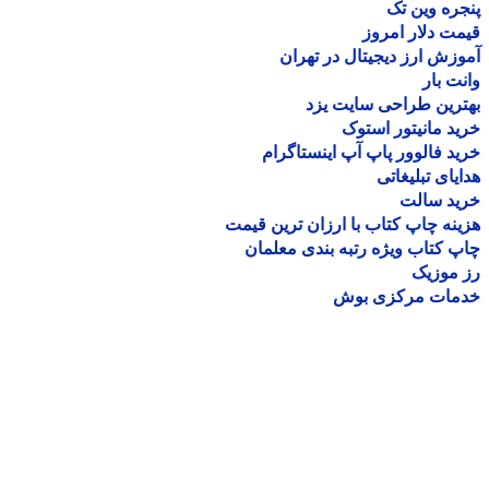
ره وین تک
ت دلار امروز
زش ارز دیجیتال در تهران
ت بار
رین طراحی سایت یزد
د مانیتور استوک
د فالوور پاپ آپ اینستاگرام
یای تبلیغاتی
ید سالت
نه چاپ کتاب با ارزان ترین قیمت
 کتاب ویژه رتبه بندی معلمان
موزیک
مات مرکزی بوش