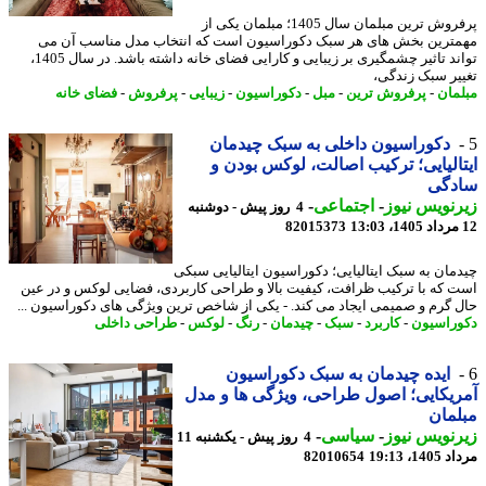
پرفروش ترین مبلمان سال 1405؛ مبلمان یکی از
ترین بخش های هر سبک دکوراسیون است که انتخاب مدل مناسب آن می
تواند تاثیر چشمگیری بر زیبایی و کارایی فضای خانه داشته باشد. در سال 1405،
یر سبک زندگی،
مان
-
پرفروش ترین
-
مبل
-
دکوراسیون
-
زیبایی
-
پرفروش
-
فضای خانه
دکوراسیون داخلی به سبک چیدمان
الیایی؛ ترکیب اصالت، لوکس بودن و
دگی
نویس نیوز
-
اجتماعی
-
4 روز پیش - دوشنبه
82015373
مان به سبک ایتالیایی؛ دکوراسیون ایتالیایی سبکی
 که با ترکیب ظرافت، کیفیت بالا و طراحی کاربردی، فضایی لوکس و در عین
 گرم و صمیمی ایجاد می کند. - یکی از شاخص ترین ویژگی های دکوراسیون ...
راسیون
-
کاربرد
-
سبک
-
چیدمان
-
رنگ
-
لوکس
-
طراحی داخلی
ایده چیدمان به سبک دکوراسیون
یکایی؛ اصول طراحی، ویژگی ها و مدل
مان
نویس نیوز
-
سیاسی
-
4 روز پیش - یکشنبه 11
1، 19:13
82010654