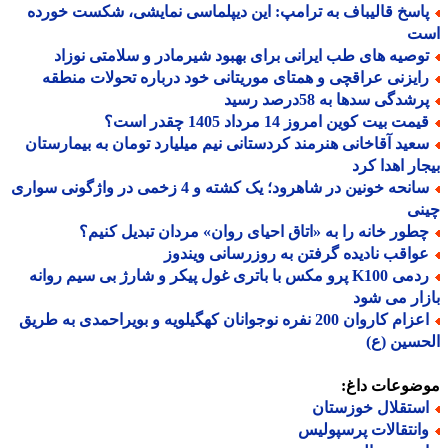
اسخ قالیباف به ترامپ: این دیپلماسی نمایشی، شکست خورده
ت
وصیه های طب ایرانی برای بهبود شیرمادر و سلامتی نوزاد
ایزنی عراقچی و همتای موریتانی خود درباره تحولات منطقه
شدگی سدها به 58درصد رسید
مت بیت کوین امروز 14 مرداد 1405 چقدر است؟
عید آقاخانی هنرمند کردستانی نیم میلیارد تومان به بیمارستان
ار اهدا کرد
سانحه خونین در شاهرود؛ یک کشته و 4 زخمی در واژگونی سواری
نی
طور خانه را به «اتاق احیای روان» مردان تبدیل کنیم؟
واقب نادیده گرفتن به روزرسانی ویندوز
ردمی K100 پرو مکس با باتری غول پیکر و شارژ بی سیم روانه
ار می شود
اعزام کاروان 200 نفره نوجوانان کهگیلویه و بویراحمدی به طریق
سین (ع)
ضوعات داغ:
ستقلال خوزستان
انتقالات پرسپولیس