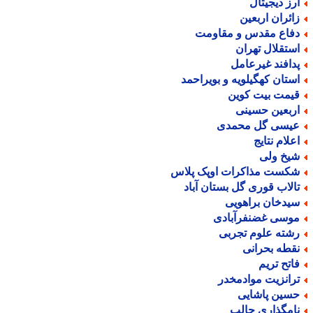
رز دیجیتال
ائران اربعین
فاع مقدس و مقاومت
ستقلال تهران
دافند غیرعامل
ستان کهگیلویه و بویراحمد
یمت بیت کوین
ربعین حسینی
یسی گل محمدی
علام نتایج
یخ ولی
کست مذاکرات اوپک پلاس
الاب قوری گل بستان آباد
یدخان براهویی
وسی غضنفرآبادی
شته علوم تجربی
قطه بحرانی
اتح تریم
رانزیت موادمخدر
سین پاشایی
امگذاری جالب