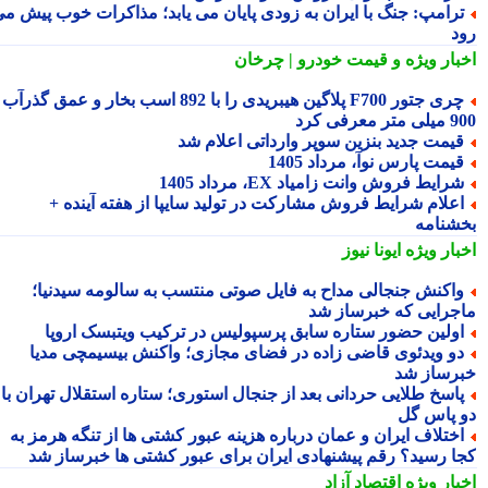
رامپ: جنگ با ایران به زودی پایان می یابد؛ مذاکرات خوب پیش می
د
بار ویژه
و قیمت خودرو | چرخان
چری جتور F700 پلاگین هیبریدی را با 892 اسب بخار و عمق گذرآب
 معرفی کرد
یمت جدید بنزین سوپر وارداتی اعلام شد
یمت پارس نوآ، مرداد 1405
رایط فروش وانت زامیاد EX، مرداد 1405
علام شرایط فروش مشارکت در تولید سایپا از هفته آینده +
شنامه
بار ویژه
ایونا نیوز
اکنش جنجالی مداح به فایل صوتی منتسب به سالومه سیدنیا؛
جرایی که خبرساز شد
ولین حضور ستاره سابق پرسپولیس در ترکیب ویتبسک اروپا
و ویدئوی قاضی زاده در فضای مجازی؛ واکنش بیسیمچی مدیا
رساز شد
اسخ طلایی حردانی بعد از جنجال استوری؛ ستاره استقلال تهران با
 پاس گل
ختلاف ایران و عمان درباره هزینه عبور کشتی ها از تنگه هرمز به
ا رسید؟ رقم پیشنهادی ایران برای عبور کشتی ها خبرساز شد
بار ویژه
اقتصاد آزاد