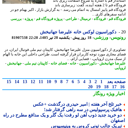
اندار قم با اشاره به شروع آسفالت ریزی باند
فرودگاه قم تا 2 هفته آینده، گفت: زیرسازی باند
دگاه قم پاییز امسال به اتمام می رسد. - به گزارش بازار ، اکبر بهنام جو در
مه سفرهای کاری ...
دگاه قم
-
فرودگاه
-
ترمینال
-
طراحی
-
پروژه فرودگاه قم
-
پروژه
-
بررسی
دکوراسیون لوکس خانه علیرضا جهانبخش
نویس
-
ورزشی
-
18 روز پیش - یکشنبه 28 تیر 1405، 22:28
81907538
ویری از دکوراسیون منزل علیرضا جهانبخش، کاپیتان تیم ملی فوتبال ایران، در
ی مجازی مورد توجه کاربران قرار گرفته است. طراحی داخلی این خانه با الهام
سبک مدرن اروپایی، - فضایی آرام، ...
رضا جهانبخش
-
دکوراسیون
-
خانه
-
فضای خانه
-
کاپیتان تیم ملی
-
جهانبخش
-
پایی
حه بعد
1
2
3
4
5
6
7
8
9
10
11
12
13
14
15
20
19
18
17
بار ویژه
رونگار
بر تلخ آخر هفته | امیر حیدری درگذشت +عکس
افبک پرسپولیس در سه راهی گرفتار شد!
و خرید جدید ذوب آهن لو رفت/ یک گلر و یک مدافع مطرح در راه
فهان
بریک جالب تونی کروس به وینیسیوس