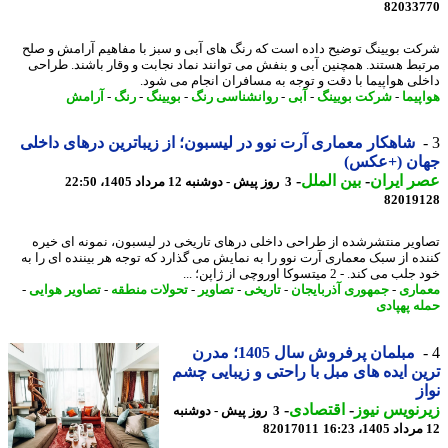
82033
ت بویینگ توضیح داده است که رنگ های آبی و سبز با مفاهیم آرامش و صلح
بط هستند. همچنین آبی و بنفش می توانند نماد نجابت و وقار باشند. طراحی
لی هواپیما با دقت و توجه به مسافران انجام می شود.
پیما
-
شرکت بویینگ
-
آبی
-
روانشناسی رنگ
-
بویینگ
-
رنگ
-
آرامش
شاهکار معماری آرت نوو در لیسبون؛ از زیباترین درهای داخلی
ان (+عکس)
 ایران
-
بین الملل
-
3 روز پیش - دوشنبه 12 مرداد 1405، 22:50
82019
ویر منتشرشده از طراحی داخلی درهای تاریخی در لیسبون، نمونه ای خیره
ده از سبک معماری آرت نوو را به نمایش می گذارد که توجه هر بیننده ای را به
می کند. - 2 میتسوکا اوروچی از ژاپن؛ ...
اری
-
جمهوری آذربایجان
-
تاریخی
-
تصاویر
-
تحولات منطقه
-
تصاویر هوایی
-
ه پهپادی
مبلمان پرفروش سال 1405؛ مدرن
ن ایده های مبل با راحتی و زیبایی چشم
ز
نویس نیوز
-
اقتصادی
-
3 روز پیش - دوشنبه
82017011