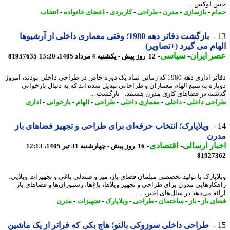
لوکس ...
م
-
بازسازی
-
مدرن
-
طراحی
-
کاربردی
-
اعضای خانواده
-
انتخاب
بازگشت دفاتر دهه 1980؛ وقتی معماری داخلی از آرشیوها
ام می گیرد (+تصاویر)
 ایران
-
سیاسی
-
12 روز پیش - یکشنبه 4 مرداد 1405، 13:20
81957635
دفاتر اداری دهه 1980 که زمانی نماد یک دوره خاص در طراحی داخلی بودند، امروز
اره به منبع الهام معماران و طراحانی تبدیل شده اند که به دنبال بازخوانی
ته در فضاهای کاری مدرن هستند. - بازگشت ...
حی داخلی
-
داخلی
-
معماری داخلی
-
طراحی
-
الهام
-
بازخوانی
-
اداری
ویلاپارک؛ انتخاب حرفه‌ای برای طراحی و تجهیز فضاهای باز
رن
ار ارسالی
-
اقتصادی
-
16 روز پیش - چهارشنبه 31 تیر 1405، 12:13
81927
اپارک با تولید تخصصی مبلمان فضای باز، میز و صندلی باغی و تجهیزات ویلایی،
کارهایی مدرن برای طراحی و تجهیز ویلاها، باغ‌ها، رستوران‌ها و فضاهای باز
ه می‌دهد.در سال‌های اخیر، ...
ی باز
-
باز
-
ساختمان
-
طراحی
-
ویلاپارک
-
تجهیزات
-
مدرن
طراحی داخلی سوزوکی بالنو؛ هاچ بکی که فراتر از یک ماشین