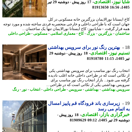
ا نیوز
-
اقتصادی
-
17 روز پیش - دوشنبه 29 تیر
81913650
1405
 ایستانا نورالایمان بزرگترین خانه مسکونی در کل
ن است که با طراحی داخلی و خارجی منحصربه فردی ساخته شده و مورد توجه
قرار گرفت. - شایانیوز- کاخ ایستانا نورالایمان تنها یک ساختمان ...
تمان
-
بزرگترین
-
بزرگ
-
کاخ
-
معماری اسلامی
-
مسکونی
-
طراحی داخلی
بهترین رنگ نور برای سرویس بهداشتی
یم نیوز
-
اقتصادی
-
18 روز پیش - دوشنبه 29
1
81910780
خاب رنگ نور مناسب برای سرویس بهداشتی یکی
نکاتی است که در طراحی داخلی خانه اغلب نادیده
ته می شود... بازار انتخاب رنگ نور مناسب برای
یس بهداشتی یکی از نکاتی است که در طراحی ...
یس بهداشتی
-
بهداشتی
-
سرویس
-
طراحی داخلی
-
انتخاب
-
نور
-
رنگ
زیرسازی باند فرودگاه قم پاییز امسال
اتمام می رسد
گزاری بازار
-
اقتصادی
-
18 روز پیش -
تیر 1405، 09:12
81909629