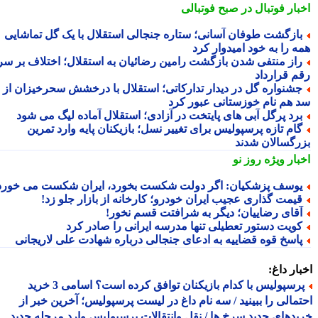
بار فوتبال در صبح فوتبالی
ازگشت طوفان آسانی؛ ستاره جنجالی استقلال با یک گل تماشایی
ه را به خود امیدوار کرد
از منتفی شدن بازگشت رامین رضائیان به استقلال؛ اختلاف بر سر
م قرارداد
شنواره گل در دیدار تدارکاتی؛ استقلال با درخشش سحرخیزان از
 هم نام خوزستانی عبور کرد
رد پرگل آبی های پایتخت در آزادی؛ استقلال آماده لیگ می شود
ام تازه پرسپولیس برای تغییر نسل؛ بازیکنان پایه وارد تمرین
رگسالان شدند
بار ویژه
روز نو
وسف پزشکیان: اگر دولت شکست بخورد، ایران شکست می خورد
یمت گذاری عجیب ایران خودرو؛ کارخانه از بازار جلو زد!
قای رضاییان؛ دیگر به شرافتت قسم نخور!
ویت دستور تعطیلی تنها مدرسه ایرانی را صادر کرد
اسخ قوه قضاییه به ادعای جنجالی درباره شهادت علی لاریجانی
ار داغ:
پرسپولیس با کدام بازیکنان توافق کرده است؟ اسامی 3 خرید
مالی را ببینید / سه نام داغ در لیست پرسپولیس؛ آخرین خبر از
دهای جدید سرخ ها / نقل وانتقالات پرسپولیس وارد مرحله جدید