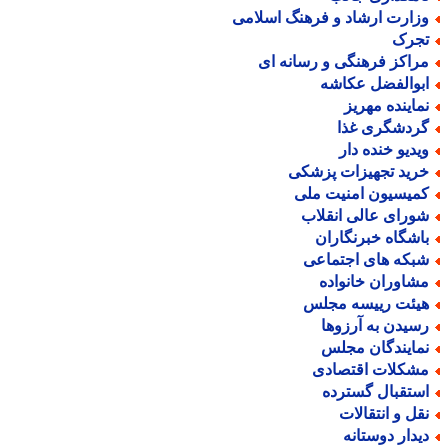
زارت ارشاد و فرهنگ اسلامی
جرک
راکز فرهنگی و رسانه ای
بوالفضل عکاشه
ماینده مهریز
ردشگری غذا
یدیو خنده دار
رید تجهیزات پزشکی
میسیون امنیت ملی
ورای عالی انقلاب
اشگاه خبرنگاران
بکه های اجتماعی
شاوران خانواده
یئت رییسه مجلس
سیدن به آرزوها
مایندگان مجلس
شکلات اقتصادی
ستقبال گسترده
قل و انتقالات
یدار دوستانه