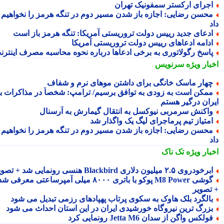
جرای ارکستر سمفونیک تهران
حسن رضایی: اجازه باز شدن مسیر دوم در تنگه هرمز را نخواهیم
دعای جدید رییس دولت تروریستی آمریکا: تنگه هرمز باز است
دامه ادعاهای رییس دولت تروریستی آمریکا
اسخ رگولاتوری به برخی ادعاها درباره نحوه محاسبه مصرف اینترنت
بار ویژه
سرنویس
هار ماسک خانگی برای داشتن موهای نرم و شفاف
مکن است به زودی به توافق برسیم/ ترامپ: شخصاً در مذاکرات با
ران درگیر هستم
اکنش سرمربی نیوکسل به انتقال گیمارش به آرسنال
متیاز تیم پرماجرای لیگ یک واگذار شد
حسن رضایی: اجازه باز شدن مسیر دوم در تنگه هرمز را نخواهیم
بار ویژه
تک ناک
رخودروی ۲.۵ میلیون دلاری Blackbird هنسی رونمایی شد + تصویر
گوشی M8 Power پوکو با باتری ۸۰۰۰ میلی آمپرساعتی معرفی شد
تصویر
الگرد بلک هاوک به سکوی پرتاب پهپادهای رزمی تبدیل می شود
زرگ ترین نیروگاه خورشیدی ایران در این استان احداث می شود
ولکس واگن از سدان Jetta M6 رونمایی کرد