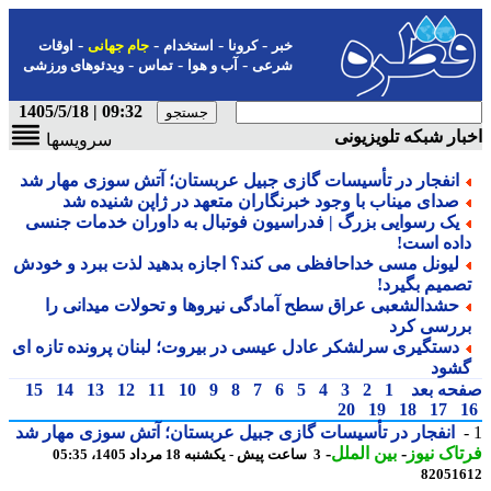
-
-
-
-
خبر
کرونا
استخدام
جام جهانی
اوقات
-
-
-
شرعی
آب و هوا
تماس
ویدئوهای ورزشی
09:32 | 1405/5/18
ار شبکه تلویزیونی
سرویسها
انفجار در تأسیسات گازی جبیل عربستان؛ آتش سوزی مهار شد
صدای میناب با وجود خبرنگاران متعهد در ژاپن شنیده شد
یک رسوایی بزرگ | فدراسیون فوتبال به داوران خدمات جنسی
اده است!
لیونل مسی خداحافظی می کند؟ اجازه بدهید لذت ببرد و خودش
صمیم بگیرد!
حشدالشعبی عراق سطح آمادگی نیروها و تحولات میدانی را
ررسی کرد
دستگیری سرلشکر عادل عیسی در بیروت؛ لبنان پرونده تازه ای
شود
حه بعد
1
2
3
4
5
6
7
8
9
10
11
12
13
14
15
20
19
18
17
انفجار در تأسیسات گازی جبیل عربستان؛ آتش سوزی مهار شد
اک نیوز
-
بین الملل
-
3 ساعت پیش - یکشنبه 18 مرداد 1405، 05:35
82051