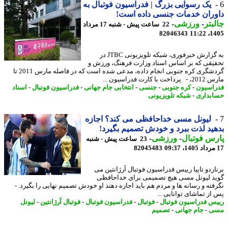
یک رسوایی بزرگ | فدراسیون فوتبال به
ران خدمات جنسی داده است!
بتر
-
ورزشی
-
22 ساعت پیش - شنبه 17 مرداد
82046343
1405
به گزارش خبرفوری، شبکه تلویزیونی JTBC در
یقی که بر اساس اسناد وزارت فرهنگ، ورزش و
گردشگری کره جنوبی انجام داده، مدعی شده است که در فاصله مارس 2011 تا
ت با کارت فدراسیون ...
اسیون
-
کره جنوبی
-
جنسی
-
انتخابی جام جهانی
-
فدراسیون فوتبال
-
اسناد
بداری
-
شبکه تلویزیونی
لیونل مسی خداحافظی می کند؟ اجازه
ید لذت ببرد و خودش تصمیم بگیرد!
س فوتبال
-
ورزشی
-
23 ساعت پیش - شنبه
82045483
اردو تاپیا رییس فدراسیون فوتبال آرژانتین می
د لیونل مسی هیچ تصمیمی برای خداحافظی
فته و رسانه ها و مردم هم باید اجازه دهند او خودش تصمیم نهایی را بگیرد. -
از تماشای توانایی ...
س فدراسیون فوتبال
-
فوتبال
-
فدراسیون فوتبال
-
فوتبال آرژانتین
-
لیونل
ی
-
جام جهانی
-
تصمیم