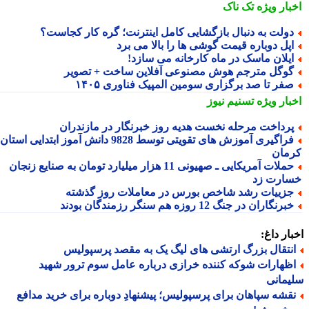
بار ویژه
تک ناک
ولت به دنبال بازگشایی کامل اینترنت؛ گره کار کجاست؟
پل دوباره قیمت گوشی ها را بالا می برد
یلان ماسک در ماه کارخانه می سازد!
وگل مترجم هوش مصنوعی آفلاین ساخت + تصویر
فر تا صد برگزاری سومین المپیک فناوری ۱۴۰۵
بار ویژه
تسنیم نیوز
رداخت مرحله نخست هدیه روز خبرنگار در مازندران
فراگیری آموزش های تقویتی توسط 9828 دانش آموز ابتدایی استان
مان
حملات آمریکایی ـ صهیونی 11 هزار میلیارد تومان به صنایع زنجان
ارت زد
زییات رشد شاخص بورس در معاملات روز گذشته
برنگاران در جنگ 12 روزه هم سنگر رزمندگان بودند
ار داغ:
نتقال بزرگ ارتشی های لیگ یک به مقصد پرسپولیس
ظهارات شوکه کننده خرازی درباره عامل سوم ترور شهید
مانی
قشه سپاهان برای پرسپولیس؛ پیشنهادِ دوباره برای خرید مدافع