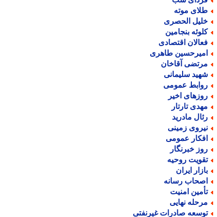
لای موته
لیل الحصری
لوئه بنجامین
عالان اقتصادی
میرحسین طاهری
رتضی آقاخان
هید سلیمانی
وابط عمومی
وزهای اخیر
هدی تارتار
ئال مادرید
یروی زمینی
فکار عمومی
وز خبرنگار
قویت روحیه
ازار ایران
صحاب رسانه
أمین امنیت
رحله نهایی
وسعه صادرات غیرنفتی