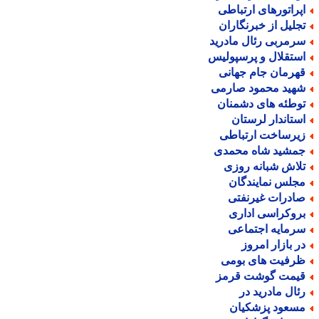
پراتورهای ارتباطی
جلیل از خبرنگاران
رمربی رئال مادرید
ستقلال و پرسپولیس
هرمان جام جهانی
هید محمود صارمی
وطئه های دشمنان
ستاندار لرستان
یرساخت ارتباطی
مشید شاه محمدی
لاش شبانه روزی
جلس نمایندگان
ادرات غیرنفتی
روکراسی اداری
رمایه اجتماعی
ر بازار امروز
رفیت های بومی
یمت گوشت قرمز
ئال مادرید در
سعود پزشکیان