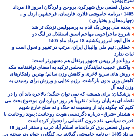
خ پوش!
جدول قطعی برق شهرکرد، بروجن و لردگان امروز 18 مرداد
1405 +برنامه خاموشی فلارد، فارسان، فرخشهر، اردل و...
ارمحال و بختیاری )
دیده ملی پوش یک قدم به پرسپولیس نزدیک تر شد
روع ماجراجویی مهاجم اسبق استقلال در لیگ دو
ل ابجد امروز یکشنبه 18 مرداد ماه 1405
طایی: تیم ملی والیبال ایران، مرتب در تغییر و تحول است و
ت ندارد
ونالدو از رییس جمهور پرتغال هم مشهورتر است!
اکنش عجیب نمایندگان مجلس ترکیه به امضای توافقنامه مکه
وش های سریع لاغری و کاهش وزن سالم؛ بهترین راهکارهای
ش وزن بدون بازگشت، رژیم غذایی و ورزش برای رسیدن به
 ایده آل
زشکیان: برای همیشه که نمی توان جنگید؛ بالاخره باید آن را در
ه ای به پایان رساند / تقریباً هر روز درباره این موضوع بحث می
م که چگونه باید از وضعیت نه جنگ و نه صلح خارج شویم
شدار «شرق» درباره دگردیسی هویت روحانیت؛ پیوند روحانیت با
ت سیاسی، نقد درون گفتمانی را دشوار کرده است
جدول قطعی برق کرمانشاه، اسلام آباد غرب و سنقر امروز 18
 گیلانغرب، کنگاور، جوانرود، صحنه و...