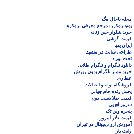
ه باحال مگ
وبروکرز: مرجع معرفی بروکرها
د شلوار جین زنانه
مت گوشی
ان پدیا
احی سایت در مشهد
 نوزاد
لود تلگرام و تلگرام طلایی
د ممبر تلگرام بدون ریزش
اری
شگاه لوله و اتصالات
 زنده جام جهانی
مت طلا دست دوم
ر اچ پی
ره وین تک
ت دلار امروز
زش ارز دیجیتال در تهران
ت بار