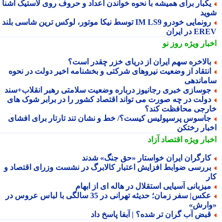
کبار برای همیشه با نحوه خواندن اعداد و حروف روی لاستیک آشنا
ید
رونمایی خودرو IM LS9 توسط نیکا موتور، لوکس ترین شاسی بلند
 در ایران
بار ویژه
روز نو
الاخره سهم ایران از دریای خزر چقدر است؟
نتقاد از وضعیت نیروهای شرکتی و بخشنامه اخیر دولت در نحوه
ماندهی
وسازی خبری رجانیوز درباره وضعیت سلامتی رهبر انقلاب+سند
ولت در چه صورت می تواند اقتصاد کشور را در برابر شوک های
رجی محافظت کند؟
اسوس پرسپولیس کیست؟/ خط و نشان تند تارتار برای افشای
بار رختکن
بار ویژه
اقتصاد آزاد
ارگران ایران خواستار «حق جنگ» شدند
ررسی ضوابط افزایش اعتبار کالابرگ در نشست وزرای اقتصاد و
ر
یزبانی آسیایی استقلال در هاله ای از ابهام
عکس| سفر زمان؛ حدیثه تهرانی در 35 سالگی با لباس عروس در
ارش»
بض آب گران تر شده؟ | آبفا پاسخ داد