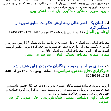
 ترین خبر این پرونده است. این بازداشت در حالی انجام شد که او برای تکمیل
رک اداری به سفارت سوریه مراجعه کرده بود. ...
یه
-
سوری
-
دستگیر
-
دستگیری
-
بازداشت
-
لشکر
-
بیروت
لبنان یک افسر عالی رتبه ارتش حکومت سابق سوریه را
گیر کرد
ا
-
بین الملل
-
12 ساعت پیش - شنبه 17 مرداد 1405، 21:20
82050292
مقامات لبنانی سرلشکر «عادل عیسی» فرمانده سابق لشکر 17 ارتش سوریه را
برای تکمیل مدارک اداری به سفارت سوریه مراجعه کرده بود، - عکس آرشیو
 تهران - ایرنا - مقامات لبنانی سرلشکر عادل ...
ری
-
سوریه
-
مقامات
-
دستگیر
-
لبنان
-
ارتش سوریه
-
امنیتی
صدای میناب با وجود خبرنگاران متعهد در ژاپن شنیده شد
رگزاری دفاع مقدس
-
سیاسی
-
16 ساعت پیش - شنبه 17 مرداد 1405،
82049026
17
زمان ورود خانواده شهید ماکان نصیری به ژاپن ده ها خبرنگار حضور داشتند و
ی میناب را در زمانی مناسب در ژاپن شنیده شد. - به گزارش گروه حماسه و
د دفاع پرس ، شهروز فلاحت پیشه، رایزن ...
نگار
-
ژاپن
-
دیپلماسی عمومی
-
شبکه تلویزیونی
-
افکار عمومی
-
گزارش
-
ومی