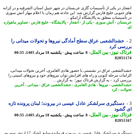
جار در یکی از تأسیسات گازی عربستان در شهر جبیلِ استان الشرقیه و در کرانه
 جنوبی خلیج فارس گزارش شد. این حادثه هم زمان با اعلام مهار آتش سوزی
تأسیسات متعلق به پالایشگاه آرامکو ...
ستان
-
آتش سوزی
-
یکی از
-
انفجار
-
پالایشگاه
-
خلیج فارس
-
تصاویر ماهواره
حشدالشعبی عراق سطح آمادگی نیروها و تحولات میدانی را
رسی کرد
اک نیوز
-
بین الملل
-
8 ساعت پیش - یکشنبه 18 مرداد 1405، 00:35
82051
الشعبی عراق در نشستی با حضور هادی العامری، آخرین تحولات میدانی،
امات مرحله کنونی و راه های افزایش توان نیروهای خود و نیروهای امنیتی را
سی کرد. - به گزارش فرتاک نیوز؛ به گزارش ...
الشعبی
-
نیروها
-
هادی العامری
-
حشدالشعبی عراق
-
میدانی
-
آخرین
لات
-
کرد
دستگیری سرلشکر عادل عیسی در بیروت؛ لبنان پرونده تازه
 گشود
اک نیوز
-
بین الملل
-
8 ساعت پیش - یکشنبه 18 مرداد 1405، 00:35
82051
دستگیری سرلشکر عادل عیسی در بیروت، فرمانده سابق لشکر 17 ارتش سوریه،