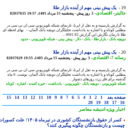
یک پیش بینی مهم از آینده بازار طلا
بتر
-
اقتصادی
-
3 روز پیش - پنجشنبه 15 مرداد 1405، 19:57
82037635
گزارش پارسینه و به نقل از ایرنا، تارنمای شبکه تلویزیونی سی ان بی سی در
بی کوتاه و با اشاره به یادداشت تحلیلگران دویچه بانک آلمان، - بهای لحظه ای
تا زمان نگارش این گزارش 4061.82 ...
چه بانک
-
بازار طلا
-
بانک
-
دلار
-
پیش بینی
-
شبکه تلویزیونی
-
حدود
یک پیش بینی مهم از آینده بازار طلا
نه 7
-
اقتصادی
-
3 روز پیش - پنجشنبه 15 مرداد 1405، 19:55
82037629
گزارش پارسینه و به نقل از ایرنا، تارنمای شبکه تلویزیونی سی ان بی سی در
مطلبی کوتاه و با اشاره به یادداشت تحلیلگران دویچه بانک آلمان، نوشت: 6 ماه
ته برای فلز زرد، روزهای دشوار ...
ه تلویزیونی
-
دویچه بانک
-
تلویزیونی
-
یادداشت
-
خیره کننده
-
اشاره
-
کوتاه
حه بعد
1
2
3
4
5
6
7
8
9
10
11
12
13
14
15
20
19
18
17
بار ویژه
اندیشه معاصر
کسر از حقوق بازنشستگان کشوری در تیرماه ۱۴۰۵؛ علت کسورات
ست و بازنشستگان چگونه پیگیری کنند؟