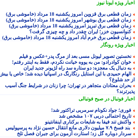
بار ویژه
ایونا نیوز
مان قطعی برق قزوین امروز یکشنبه 18 مرداد (خاموشی برق)
مان قطعی برق بوشهر امروز یکشنبه 18 مرداد (خاموشی برق)
مان قطعی برق تبریز امروز یکشنبه 18 مرداد (خاموشی برق)
نوانسیون خزر؛ ایران چقدر داد و چه چیزی گرفت؟
مان قطعی برق خرم آباد امروز یکشنبه 18 مرداد (خاموشی برق)
بار ویژه
رونگار
خستین تصویر لیونل مسی بعد از مرگ پدر+عکس و فیلم
وان کوادرادو: من به یووه خیانت نکردم، فقط به اینتر رفتم!
ه دنبال یک معجزه: دو ستاره سد راه لژیونر جدید ایران
لهام حمیدی با این استایل رنگارنگ در اسپانیا دیده شد؛ خاص یا بیش
 حد شلوغ؟
حران معتادان متجاهر در تهران؛ چرا زنان در شرایط جنگ آسیب
یرترند؟
بار فوتبال در صبح فوتبالی
وری؛ جواد نکونام سرمربی تراکتور شد!
اریخ احتمالی دربی ۱۰۷ مشخص شد
اکنش تند فیفا به شایعات برکناری اینفانتینو
د فسخ ۷.۹ میلیون دلاری مانع انتقال حسین نژاد به پرسپولیس
ردار دوباره گل زد؛ استارت آزمون برای جبران فصل تلخ