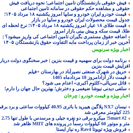
یش حقوقی بازنشستگان تامین اجتماعی؛ نحوه دریافت فیش
وقی و مشاهده حکم حقوقی در سامانه تامین اجتماعی
قیمت خودرو ایران خودرو و سایپا امروز یکشنبه ۱۸ مرداد ۱۴۰۵؛
ول قیمت محصولات ایران خودرو و سایپا در بازار
قیمت طلای ۱۸ عیار امروز یکشنبه ۱۸ مرداد ۱۴۰۵؛ نرخ لحظه ای
ا، قیمت سکه و پیش بینی بازار امروز
ضافه حقوق مستمری بگیران تامین اجتماعی کی واریز میشود؟ |
رین خبر از زمان پرداخت مابه التفاوت حقوق بازنشستگان ۱۴۰۵
بار ویژه
سرنویس
رنامه دولت برای سهمیه و قیمت بنزین | خبر سخنگوی دولت درباره
زایش قیمت بنزین
ریق در شهرک صنعتی نصیرآباد در بهارستان +فیلم
یمت دلار آزادامروز 18 مردادماه 1405
اتل سریالی«کلثوم اکبری» اعدام می شود؟
لفی دیدنی نیوشا ضیغمی و دخترش؛ بهترین حال جهان را دارم!
بار ویژه
و قیمت خودرو | چرخان
نیسان NX7 پلاگین هیبرید با باتری 40.95 کیلووات ساعتی و برد برقی
 معرفی شد
Smart #2؛ میکرو-برقی دو نفره جیلی و مرسدس با طول تنها 2.75
ور 60 کیلووات رسماً در پرونده های MIIT ظاهر شد
روش ویژه تویوتا Rav4 ره نیاز ایستا