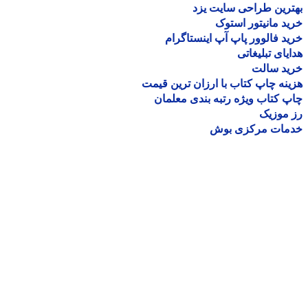
رین طراحی سایت یزد
د مانیتور استوک
د فالوور پاپ آپ اینستاگرام
یای تبلیغاتی
ید سالت
نه چاپ کتاب با ارزان ترین قیمت
 کتاب ویژه رتبه بندی معلمان
موزیک
مات مرکزی بوش