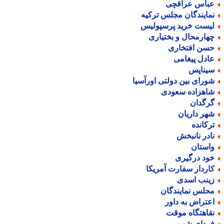
باس عراقچی
مایندگان مجلس ترکیه
یست خرید پرسپولیس
هارمحال و بختیاری
سن افتخاری
ادل پیغامی
یناپس
ورای بین دولتی اورآسیا
اهزاده سعودی
رگدان
هر داریان
رکانده
ادر نانبخش
استان
ود درگیری
اردار سفارت آمریکا
ینب اسدی
حلس نمایندگان
عتراض به داور
قاهتگاه موقت
ردای شب