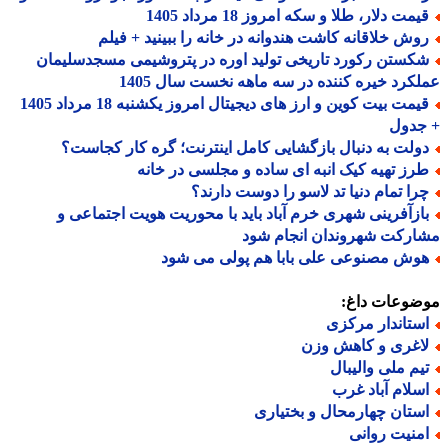
مت دلار، طلا و سکه امروز 18 مرداد 1405
وش خلاقانه کاشت هندوانه در خانه را ببینید + فیلم
کستن رکورد تاریخی تولید اوره در پتروشیمی مسجدسلیمان
کرد خیره کننده در سه ماهه نخست سال 1405
قیمت بیت کوین و ارز های دیجیتال امروز یکشنبه 18 مرداد 1405
جدول
ولت به دنبال بازگشایی کامل اینترنت؛ گره کار کجاست؟
رز تهیه کیک انبه ای ساده و مجلسی در خانه
را تمام دنیا تد لاسو را دوست دارند؟
ازآفرینی شهری خرم آباد باید با محوریت هویت اجتماعی و
رکت شهروندان انجام شود
وش مصنوعی علی بابا هم پولی می شود
ضوعات داغ:
ستاندار مرکزی
اغری و کاهش وزن
یم ملی والیبال
سلام آباد غرب
ستان چهارمحال و بختیاری
منیت روانی