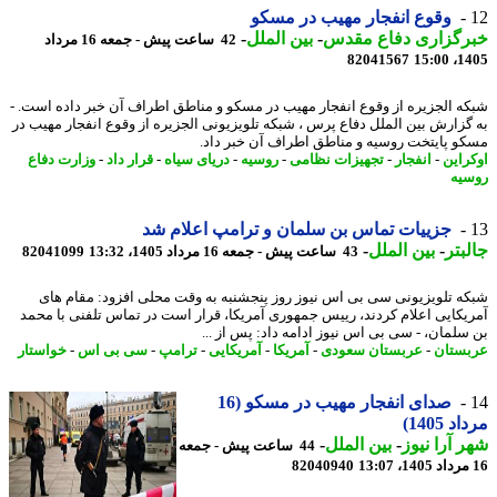
وقوع انفجار مهیب در مسکو
رگزاری دفاع مقدس
-
بین الملل
-
42 ساعت پیش - جمعه 16 مرداد
82041567
1405
ه الجزیره از وقوع انفجار مهیب در مسکو و مناطق اطراف آن خبر داده است. -
گزارش بین الملل دفاع پرس ، شبکه تلویزیونی الجزیره از وقوع انفجار مهیب در
و پایتخت روسیه و مناطق اطراف آن خبر داد.
راین
-
انفجار
-
تجهیزات نظامی
-
روسیه
-
دریای سیاه
-
قرار داد
-
وزارت دفاع
یه
جزییات تماس بن سلمان و ترامپ اعلام شد
بتر
-
بین الملل
-
43 ساعت پیش - جمعه 16 مرداد 1405، 13:32
82041099
ه تلویزیونی سی بی اس نیوز روز پنجشنبه به وقت محلی افزود: مقام های
یکایی اعلام کردند، رییس جمهوری آمریکا، قرار است در تماس تلفنی با محمد
سلمان، - سی بی اس نیوز ادامه داد: پس از ...
ستان
-
عربستان سعودی
-
آمریکا
-
آمریکایی
-
ترامپ
-
سی بی اس
-
خواستار
صدای انفجار مهیب در مسکو (16
 1405)
 آرا نیوز
-
بین الملل
-
44 ساعت پیش - جمعه
82040940