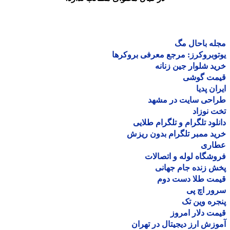
ه باحال مگ
وبروکرز: مرجع معرفی بروکرها
د شلوار جین زنانه
مت گوشی
ان پدیا
احی سایت در مشهد
 نوزاد
لود تلگرام و تلگرام طلایی
د ممبر تلگرام بدون ریزش
اری
شگاه لوله و اتصالات
 زنده جام جهانی
مت طلا دست دوم
ر اچ پی
ره وین تک
ت دلار امروز
زش ارز دیجیتال در تهران