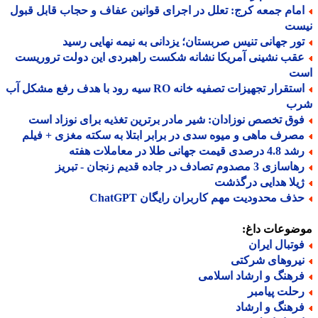
مام جمعه کرج: تعلل در اجرای قوانین عفاف و حجاب قابل قبول
ست
ور جهانی تنیس صربستان؛ یزدانی به نیمه نهایی رسید
قب نشینی آمریکا نشانه شکست راهبردی این دولت تروریست
ت
استقرار تجهیزات تصفیه خانه RO سیه رود با هدف رفع مشکل آب
ب
وق تخصص نوزادان: شیر مادر برترین تغذیه برای نوزاد است
صرف ماهی و میوه سدی در برابر ابتلا به سکته مغزی + فیلم
 درصدی قیمت جهانی طلا در معاملات هفته
ازی 3 مصدوم تصادف در جاده قدیم زنجان - تبریز
یلا هدایی درگذشت
ذف محدودیت مهم کاربران رایگان ChatGPT
ضوعات داغ:
وتبال ایران
یروهای شرکتی
رهنگ و ارشاد اسلامی
حلت پیامبر
رهنگ و ارشاد