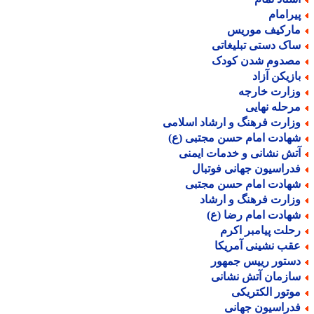
یرامام
ارکیف موریس
اک دستی تبلیغاتی
صدوم شدن کودک
ازیکن آزاد
زارت خارجه
رحله نهایی
زارت فرهنگ و ارشاد اسلامی
هادت امام حسن مجتبی (ع)
تش نشانی و خدمات ایمنی
دراسیون جهانی فوتبال
هادت امام حسن مجتبی
زارت فرهنگ و ارشاد
هادت امام رضا (ع)
حلت پیامبر اکرم
قب نشینی آمریکا
ستور رییس جمهور
ازمان آتش نشانی
وتور الکتریکی
دراسیون جهانی