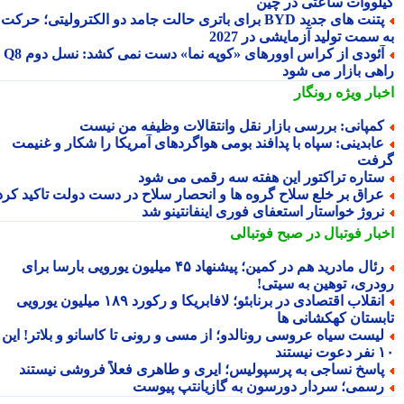
لووات ساعتی در چین
پتنت های جدید BYD برای باتری حالت جامد دو الکترولیتی؛ حرکت
سمت تولید آزمایشی در 2027
آئودی از کراس اوورهای «کوپه نما» دست نمی کشد: نسل دوم Q8
هی بازار می شود
بار ویژه
رونگار
مپانی: بررسی بازار نقل وانتقالات وظیفه من نیست
ابدینی: سپاه با پدافند بومی هواگردهای آمریکا را شکار و غنیمت
فت
تاره تراکتور این هفته سه رقمی می شود
راق بر خلع سلاح گروه ها و انحصار سلاح در دست دولت تاکید کرد
روژ خواستار استعفای فوری اینفانتینو شد
بار فوتبال در صبح فوتبالی
رئال مادرید هم در کمین؛ پیشنهاد ۴۵ میلیون یورویی بارسا برای
دری، توهین به سیتی!
انقلاب اقتصادی در برنابئو؛ لافابریکا و رکورد ۱۸۹ میلیون یورویی
بستان کهکشانی ها
یست سیاه عروسی رونالدو؛ از مسی و رونی تا کاسانو و بلاتر! این
یستند
اسخ نساجی به پرسپولیس؛ ایری و طاهری فعلاً فروشی نیستند
سمی؛ سردار دورسون به گازیانتپ پیوست