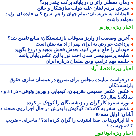
مان معطلی زائران در پایانه برکت چقدر بود؟
یزش مردم لبنان علیه دولت سازشکار و خائن
لمشاط به عربستان: تمام جهان را هم بسیج کنی فایده ای برایت
واهد داشت
بار ویژه
روز نو
خرین وضعیت از واریز معوقات بازنشستگان/ منابع تامین شد؟
رداخت عوارض به ایران بهتر از ادامه تنش است
ودتان را خلع لباس کنید، بعدش فحش بدهید و دروغ بگویید
ایعه پرسپولیسی شدن احمد نور با این عکس پایان یافت
لسه مهم ترامپ و بن سلمان درباره ایران
بار ویژه
اقتصاد آزاد
رخواست نماینده مجلس برای تسریع در همسان سازی حقوق
زنشستگان
عکس| عکس صمیمی «قریبیان، کیمیایی و بهروز وثوقی» در 33 و 37
لگی؛ سال 53
ورم سفره کارگران و بازنشستگان را کوچک تر کرده
کس| سفر به گذشته؛ گوگوش با پدرش در حال اجرا روی صحنه در
دان؛ اوایل دهه 40
یا اپراتورها بی صدا اینترنت را گران کرده اند؟ / ماجرای «ضریب
ست؟
بار ویژه
ایونا نیوز