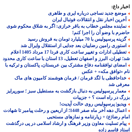
ار داغ:
وضع جدید نساجی درباره ایری و طاهری
خرین اخبار نقل و انتقالات فوتبال ایران
ماینده مجلس خطاب به باقر خرازی: اگر به شلاق محکوم شوی
رم با وضو آن را اجرا کنم!
ینه پرسپولیس با 70 میلیارد تومان به فروش رسید
ستوری رامین رضاییان بعد جدایی از استقلال وایرال شد
تعطیلی ادارات و تغییر ساعت کاری فردا 17 مرداد 1405 اعلام
هران، البرز و اصفهان تعطیل، 13 استان با ساعت کاری محدود
مضای توافقنامه دفاع مشترک بین عربستان، پاکستان و ترکیه با
 «توافق مکه» + عکس
داحافظی با لگد فرمان / فرمان هوشمند کامیون های ماک
رفی شد
عمار پرسپولیس به دنبال بازگشت به مستطیل سبز ؛ سورپرایز
گ در راه است ؟ + جزییات
یدیو| پرسپولیس روی حالت آپدیت!
اعمال دهه آخر ماه صفر 1448؛ از اربعین و رحلت پیامبر تا شهادت
م رضا(ع) + زیارتنامه و نمازهای مستحبی
یام تسلیت معاون وزیر فرهنگ و ارشاد اسلامی در پی درگذشت
اد قاسم زاده