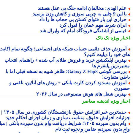
لم الهدی: مخالفان ادامه جنگ بی عقل هستند
این 9 چایی به چربی سوزی و کاهش وزن برسید
رازی این بار فتوای کشتن بی حجاب ها را داد
یران شرط مهم عمان را قبول کرد
یلمی از آشفتگی فرودگاه امام که وایرال شد
بار ویژه
تک ناک
موزش حذف دائمی حساب شبکه های اجتماعی؛ چگونه تمام اکانت
ی خود را دیلیت کنیم؟
هترین اپلیکیشن خرید و فروش طلای آب شده + راهنمای انتخاب
تبرترین پلتفرم ها
بررسی گوشی Galaxy Z Flip8؛ ظاهر شبیه به نسخه قبلی اما با
طن متفاوت!
موزش مسدود کردن کارت بانکی + روش های آنلاین، تلفنی و
وری
هترین شغل های هوش مصنوعی در سال ۲۰۲۶
بار ویژه
اندیشه معاصر
جدیدترین خبر افزایش حقوق بازنشستگان کشوری در سال ۱۴۰۵ |
ئیات افزایش حقوق، متناسب سازی و زمان اجرای احکام جدید
وام بدون سپرده ۱۴۰۵؛ شرایط دریافت وام بدون سپرده بانکی | مبلغ
م بدون سپرده، ضامن و نحوه ثبت نام