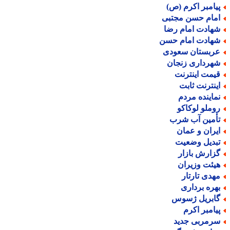
یامبر اکرم (ص)
مام حسن مجتبی
هادت امام رضا
هادت امام حسن
ربستان سعودی
هرداری زنجان
یمت اینترنت
ینترنت ثابت
ماینده مردم
وملو لوکاکو
أمین آب شرب
یران و عمان
بدیل وضعیت
زارش بازار
یئت وزیران
هدی تارتار
هره برداری
ابریل ژسوس
یامبر اکرم
رمربی جدید