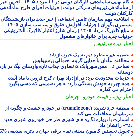
گام نهایی ساماندهی کارکنان دولتی در ۱۶ مرداد ۱۴۰۵ | آخرین خبر
 ساماندهی نیروهای شرکتی دولت | جزئیات اجرای طرح ساماندهی
رکنان دولت
طلاعیه مهم سازمان تامین اجتماعی | خبر جدید برای بازنشستگان و
تمری بگیران | جزئیات افزایش حقوق و متناسب سازی ۱۴۰۵
مبلغ کالابرگ مرداد ۱۴۰۵ | زمان شارژ اعتبار کالابرگ الکترونیکی |
ئیات جدید برای خانوارهای مشمول
بار ویژه
سرنویس
صمیم غیرمنتظره دیپ سیک خبرساز شد
خالفت ملوان با جدایی گزینه احتمالی پرسپولیس
نساجی 2 – مس شهربابک 2/ تساوی جذاب تازه واردهای لیگ در بازی
ستانه
زییات محدودیت تردد در آزادراه تهران کرج قزوین تا ماه آینده
مه چیز به خودش بستگی دارد/ به هر تصمیمی که مسی بگیرد،
ترام می گذارم
بار ویژه
و قیمت خودرو | چرخان
منطقه خرد شونده (crumple zone) در خودرو چیست و چگونه از
نشینان محافظت می کند
سمارت با دیواره نگاره های شهری طراحی خودروی شهری جدید
تحویل نخستین کامیون معدنی تمام برقی جهان با باتری سدیمی 676