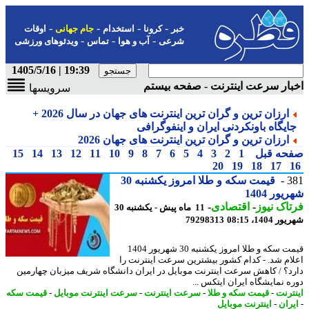
-
-
-
-
خبر
کرونا
استخدام
جام جهانی
اوقات
-
-
-
شرعی
آب و هوا
تماس
ویدئوهای ورزشی
19:39 | 1405/5/16
ار سرعت اینترنت - صفحه بیستم
سرویسها
ارزان ترین و گران ترین اینترنت های جهان در سال 2026 +
ایگاه باونکردنی ایران و اینفوگرافی
ارزان ترین و گران ترین اینترنت های جهان 2026
حه قبل
1
2
3
4
5
6
7
8
9
10
11
12
13
14
15
20
19
18
17
3
قیمت سکه و طلا امروز یکشنبه 30
ور 1404
اک نیوز
-
اقتصادی
-
11 ماه پیش - یکشنبه 30
1404، 08:15
79298313
قیمت سکه و طلا امروز یکشنبه 30 شهریور 1404
ام شد. - کدام کشور بیشترین سرعت اینترنت را
د؟ / کاهش سرعت اینترنت موبایل در ایران دانشگاه شریف میزبان چهارمین
ه نمایشگاه ایران ایتکس ...
ترنت
-
قیمت سکه و طلا
-
سرعت اینترنت
-
سرعت اینترنت موبایل
-
قیمت سکه
ران
-
اینترنت موبایل