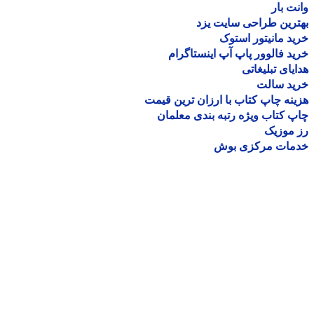
ت بار
رین طراحی سایت یزد
د مانیتور استوک
د فالوور پاپ آپ اینستاگرام
یای تبلیغاتی
ید سالت
نه چاپ کتاب با ارزان ترین قیمت
 کتاب ویژه رتبه بندی معلمان
موزیک
مات مرکزی بوش