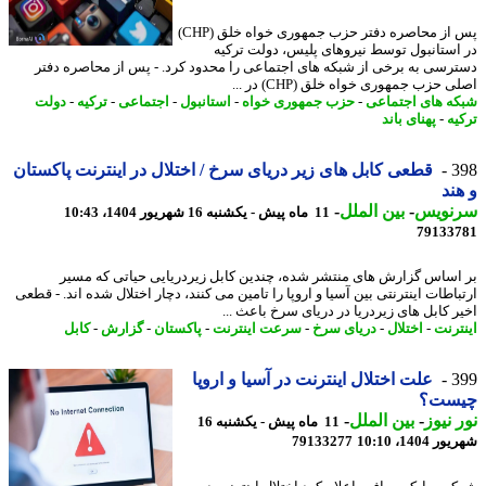
پس از محاصره دفتر حزب جمهوری خواه خلق (CHP)
استانبول توسط نیروهای پلیس، دولت ترکیه
رسی به برخی از شبکه های اجتماعی را محدود کرد. - پس از محاصره دفتر
 حزب جمهوری خواه خلق (CHP) در ...
ه های اجتماعی
-
حزب جمهوری خواه
-
استانبول
-
اجتماعی
-
ترکیه
-
دولت
یه
-
پهنای باند
3
قطعی کابل های زیر دریای سرخ / اختلال در اینترنت پاکستان
ند
نویس
-
بین الملل
-
11 ماه پیش - یکشنبه 16 شهریور 1404، 10:43
79133
اساس گزارش های منتشر شده، چندین کابل زیردریایی حیاتی که مسیر
اطات اینترنتی بین آسیا و اروپا را تامین می کنند، دچار اختلال شده اند. - قطعی
ر کابل های زیردریا در دریای سرخ باعث ...
ترنت
-
اختلال
-
دریای سرخ
-
سرعت اینترنت
-
پاکستان
-
گزارش
-
کابل
3
علت اختلال اینترنت در آسیا و اروپا
ست؟
 نیوز
-
بین الملل
-
11 ماه پیش - یکشنبه 16
1404، 10:10
79133277