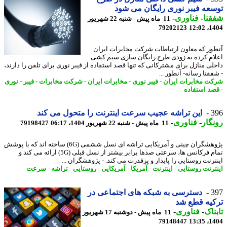
عه فیبر نوری رایگان می شود
نا
-
فناوری
-
11 ماه پیش - شنبه 22 شهریور
79202123
1404
ور که معاون ارتباطات شرکت مخابرات ایران
ام کرده به زودی طرح رایگان سازی سیم کشی
لی منازل برای مشترکانی که تنها قصد استفاده از فیبر نوری برای تلفن را دارند،
قنا رسانه- آنطور ...
ت مخابرات ایران
-
فیبر نوری
-
مخابرات ایران
-
شرکت مخابرات
-
فیبر
-
نوری
د استفاده
3
این تراشه عجیب سرعت اینترنت را متحول می کند
گار
-
فناوری
-
11 ماه پیش - شنبه 22 شهریور 1404، 06:17
79198427
پژوهشگران چینی و آمریکایی تراشه ای نسل ششمی (6G) ساخته اند که با پوشش
تمام فرکانس ها، سرعتی صدها برابر بیشتر از نسل قبلی (5G) ارائه می کند و
ترنت روستایی را پایدار و پرقدرت می کند. - پژوهشگران ...
ترنت روستایی
-
اینترنت
-
آمریکا
-
آمریکایی
-
روستایی
-
تراشه
-
سرعت
3
دسترسی به شبکه های اجتماعی در
یه قطع شد
ناک
-
فناوری
-
11 ماه پیش - دوشنبه 17 شهریور
79148447
1404