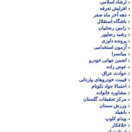
رشاد اسلامی
فزایش تعرفه
هه آخر ماه صفر
اشگاه استقلال
امین رضاییان
شید رضاپور
رونده داوری
زمون استخدامی
یانسرا
نجمن جهانی خودرو
وض زاده
وادث عراق
یمت خودروهای وارداتی
حتمالا جواد نکونام
شاوره خانواده
رکز تحقیقات گلستان
رزش سمنان
انفیلد
یدئو کلوپ
لافکار
ستاد تمام