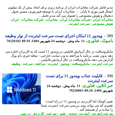
رعامل شرکت مخابرات ایران از برنامه ریزی برای ایجاد بیش از یک میلیون
ال فیبر نوری تا پایان… - مخابرات ایران با توسعه فیبرنوری، مسیر تحول
یتال و هوش مصنوعی را هموار می کند مدیرعامل ...
برات ایران
-
شرکت مخابرات ایران
-
مخابرات
-
شرکت مخابرات
-
ایران
-
ش مصنوعی
-
سرعت اینترنت
3
ویندوز 11 امکان اجرای تست سرعت اینترنت از نوار وظیفه
بوک
-
فناوری
-
11 ماه پیش - دوشنبه 24 شهریور 1404، 09:19
79226182
مایکروسافت در حال آزمایش قابلیتی در ویندوز 11 است که به کاربران اجازه می
 بدون نصب برنامه یا مراجعه به وب سایت خارجی، - مجله خبری بام بوک
رش می دهد:مایکروسافت در حال آزمایش قابلیتی ...
ت اینترنت
-
مایکروسافت
-
ویندوز
-
اینترنت
-
مراجعه
-
سرعت
-
وظیفه
3
قابلیت جذاب ویندوز 11 برای تست
عت اینترنت
 آنلاین
-
فناوری
-
11 ماه پیش - دوشنبه 24
1404، 09:10
79226065
تغییر کوچک اما کاربردی در ویندوز 11 در راه است؛
یری که می تواند روند بررسی سرعت اینترنت شما
ساده تر از همیشه کند. -
ت اینترنت
-
اینترنت
-
ویندوز
-
تغییر
-
سرعت
-
کاربردی
-
بررسی