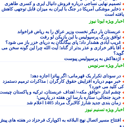
صمیم نهایی نساجی درباره فروش دانیال ایری و کسری طاهری
خایر موشکی آمریکا در جنگ با ایران به میزان قابل توجهی کاهش
فته است
بار ویژه
ایونا نیوز
ربستان بار دیگر نخست وزیر عراق را به ریاض فراخواند
وافق بزرگ پرسپولیس با این بازیکن لو رفت
ریب آبادی هشدار داد؛ پای بیگانگان به دریای خزر باز می شود؟
قا باقر خرازی و عذر بدتر از گناه؛ آیت الله چرا این گونه سخن می
ید؟
ژدهاکش به پرسپولیس پیوست
بار ویژه
سرنویس
ر سودای تکرار یک قهرمانی: اگر پیاتزا اجازه دهد!
بر مهم درباره افزایش حقوق کارگران | مذاکرات ترمیم دستمزد
 کلید می خورد؟
شم انداز «توافق مکه»/ اهداف عربستان، ترکیه و پاکستان چیست؟
رید جنجالی: ستاره بارسا این هفته در پاریس!
مان بندی جدید شارژ کالابرگ مرداد 1405 اعلام شد
بار ویژه
تسنیم نیوز
فتتاح مسیر اتصال نهج البلاغه به اکوپارک فرحزاد در هفته های پیش