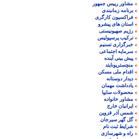
شاور رییس جمهور
رنامه زمانبندی
راکسیون کارگری
ستان های پیشرو
ژیم صهیونیستی
رکیب پرسپولیس
برگزاری تسنیم
رمایه اجتماعی
یش بینی آینده
نچستریونایتد
قدام ملی مسکن
یدار دوستانه
ادداشت مهمان
حصولات سایپا
شاور خانواده
یرانیان خارج
مس آذر قزوین
ل گهر سیرجان
رایط ثبت نام
اه و شهرسازی