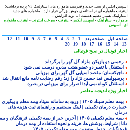
اسپیس ایکس از نسل جدید و قدرتمند ماهواره های استارلینک V3 پرده برداشت؛
ترنت ماهواره ای در آستانه ی جهش بزرگی قرار دارد. - ماهواره های جدید
ارلینک بسیار عظیم هستند، اما نوید افزایش ...
واره
-
استارلینک
-
اسپیس ایکس
-
اینترنت
-
سرعت اینترنت
-
اینترنت ماهواره
اسپیس
حه قبل
صفحه بعد
1
2
3
4
5
6
7
8
9
10
11
12
20
19
18
17
16
15
14
بار فوتبال در صبح فوتبالی
حمتی دو بازیکن مازاد گل گهر را برگرداند
ستقلال با تغییر دو عضو هیئت مدیره درست نمی شود
اجیکستان؛ مقصد آسیایی گل گهر برای میزبانی
رسپولیس قید حسین نژاد را زد؛ رقم رضایت نامه مانع انتقال شد
ستقلال کوتاه نمی آید؛ اصرار برای میزبانی در بصره
بار ویژه
اندیشه معاصر
بیمه معلم سیناد ۱۴۰۵ | ورود به سامانه سیناد بیمه معلم و پیگیری
ارت درمان تکمیلی | لینک مستقیم و راهنمای ثبت هزینه های
مان
بیمه معلم تکمیلی ۱۴۰۵ | آخرین خبر از بیمه تکمیلی فرهنگیان و بیمه
نا | شرایط، پوشش ها، هزینه و نحوه استفاده از بیمه درمان
هنگیان+ جدول وضعیت بیمه معلم تکمیلی ۱۴۰۵