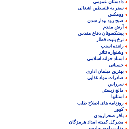
ادستان عمومی
فر به فلسطین اشغالی
ومکس
بح زود بیدار شدن
رش مقدم
یشکسوتان دفاع مقدس
رخ بلیت قطار
اننده اسنپ
شنواره تئاتر
سناد خزانه اسلامی
سناتی
هترین مبلمان اداری
ادرات مواد غذایی
رراس
الچ زیستی
ستانها
وزنامه های اصلاح طلب
وور
اقر صحرارودی
دیرکل کمیته امداد هرمزگان
زارت امور خارجه