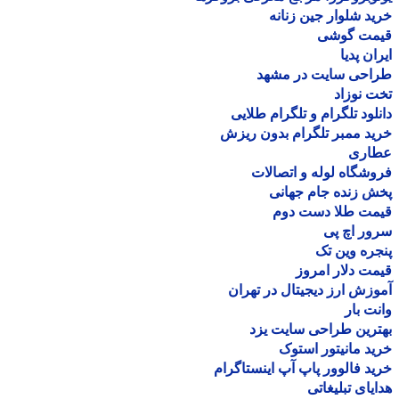
د شلوار جین زنانه
مت گوشی
ان پدیا
احی سایت در مشهد
 نوزاد
لود تلگرام و تلگرام طلایی
د ممبر تلگرام بدون ریزش
اری
شگاه لوله و اتصالات
 زنده جام جهانی
مت طلا دست دوم
ر اچ پی
ره وین تک
ت دلار امروز
زش ارز دیجیتال در تهران
ت بار
رین طراحی سایت یزد
د مانیتور استوک
د فالوور پاپ آپ اینستاگرام
یای تبلیغاتی