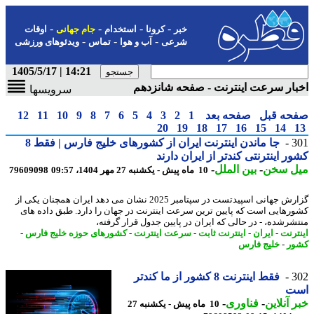
-
-
-
-
خبر
کرونا
استخدام
جام جهانی
اوقات
-
-
-
شرعی
آب و هوا
تماس
ویدئوهای ورزشی
14:21 | 1405/5/17
ار سرعت اینترنت - صفحه شانزدهم
سرویسها
حه قبل
صفحه بعد
1
2
3
4
5
6
7
8
9
10
11
12
20
19
18
17
16
15
14
3
جا ماندن اینترنت ایران از کشورهای خلیج فارس | فقط 8
ر اینترنتی کندتر از ایران دارند
ل سخن
-
بین الملل
-
10 ماه پیش - یکشنبه 27 مهر 1404، 09:57
79609098
گزارش جهانی اسپیدتست در سپتامبر 2025 نشان می دهد ایران همچنان یکی از
رهایی است که پایین ترین سرعت اینترنت در جهان را دارد. طبق داده های
شرشده، - در حالی که ایران در پایین جدول قرار گرفته،
ترنت
-
ایران
-
اینترنت ثابت
-
سرعت اینترنت
-
کشورهای حوزه خلیج فارس
-
ر
-
خلیج فارس
3
فقط اینترنت 8 کشور از ما کندتر
ت
 آنلاین
-
فناوری
-
10 ماه پیش - یکشنبه 27