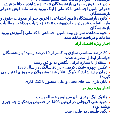
دریافت فیش حقوقی بازنشستگان ۱۴۰۵ | مشاهده و دانلود فیش
وقی تامین اجتماعی با کد ملی | لینک ورود به سامانه فیش حقوقی
زنشستگان
انون بازنشستگان تامین اجتماعی | آخرین خبر از معوقات حقوق و
مابه التفاوت فروردین و اردیبهشت ۱۴۰۵ | جزئیات پرداخت مطالبات
زنشستگان
حوه مشاهده سوابق بیمه تامین اجتماعی با کد ملی | آموزش ورود به
مانه و دریافت سابقه بیمه
بار ویژه
اقتصاد آزاد
30 درصد متناسب سازی به کمتر از 10 درصد رسید / بازنشستگان
استار ابطال مصوبه شدند
ستقلال با ستاره ایرانی لگانس به توافق رسید
کس| چهره «نیکی کریمی» در 20 سالگی در سال 1370
مان جدید شارژ کالابرگ اعلام شد؛ مشمولان چه روزی اعتبار می
رند؟
ایان بازی تیم های یحیی و علی منصور با کتک کاری!
بار ویژه
روز نو
افبک لیگ برتری با پرسپولیس 4 ساله بست
شهید علی لاریجانی در اربعین 1403 در خصوص پزشکیان چه چیزی
شته بود؟
گین طبیعی در قلب رشت