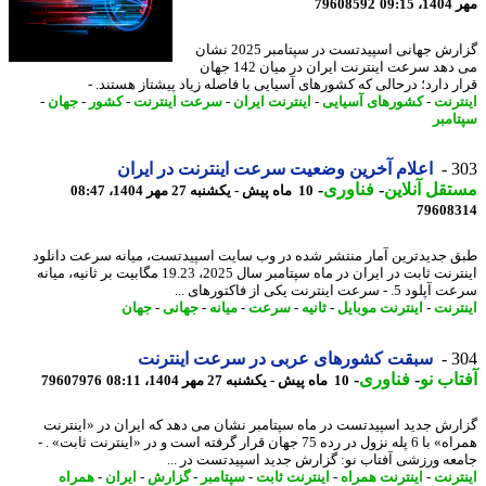
09:1
79608592
گزارش جهانی اسپیدتست در سپتامبر 2025 نشان
می دهد سرعت اینترنت ایران در میان 142 جهان
ر دارد؛ درحالی که کشورهای آسیایی با فاصله زیاد پیشتاز هستند. -
ترنت
-
کشورهای آسیایی
-
اینترنت ایران
-
سرعت اینترنت
-
کشور
-
جهان
-
امبر
3
اعلام آخرین وضعیت سرعت اینترنت در ایران
قل آنلاین
-
فناوری
-
10 ماه پیش - یکشنبه 27 مهر 1404، 08:47
79608
 جدیدترین آمار منتشر شده در وب سایت اسپیدتست، میانه سرعت دانلود
اینترنت ثابت در ایران در ماه سپتامبر سال 2025، 19.23 مگابیت بر ثانیه، میانه
. - سرعت اینترنت یکی از فاکتورهای ...
ترنت
-
اینترنت موبایل
-
ثانیه
-
سرعت
-
میانه
-
جهانی
-
جهان
3
سبقت کشورهای عربی در سرعت اینترنت
اب نو
-
فناوری
-
10 ماه پیش - یکشنبه 27 مهر 1404، 08:11
79607976
رش جدید اسپیدتست در ماه سپتامبر نشان می دهد که ایران در «اینترنت
همراه» با 6 پله نزول در رده 75 جهان قرار گرفته است و در «اینترنت ثابت» . -
عه ورزشی آفتاب نو: گزارش جدید اسپیدتست در ...
ترنت
-
اینترنت همراه
-
اینترنت ثابت
-
سپتامبر
-
گزارش
-
ایران
-
همراه