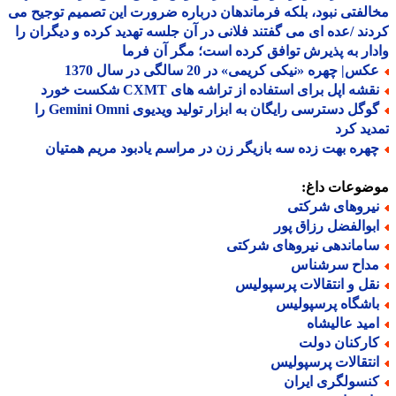
لفتی نبود، بلکه فرماندهان درباره ضرورت این تصمیم توجیح می
ند /عده ای می گفتند فلانی در آن جلسه تهدید کرده و دیگران را
ار به پذیرش توافق کرده است؛ مگر آن فرما
س| چهره «نیکی کریمی» در 20 سالگی در سال 1370
شه اپل برای استفاده از تراشه های CXMT شکست خورد
گوگل دسترسی رایگان به ابزار تولید ویدیوی Gemini Omni را
ید کرد
هره بهت زده سه بازیگر زن در مراسم یادبود مریم همتیان
ضوعات داغ:
یروهای شرکتی
بوالفضل رزاق پور
اماندهی نیروهای شرکتی
داح سرشناس
قل و انتقالات پرسپولیس
اشگاه پرسپولیس
مید عالیشاه
ارکنان دولت
نتقالات پرسپولیس
نسولگری ایران