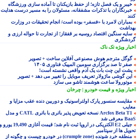
یبر و یک فصل تازه؛ از حفظ بازیکنان تا آماده سازی ورزشگاه
برنگاران با تذکرات مشفقانه، مسئولان را به مسیر درست هدایت
ند
مباران لامرد با «فسفر» بوده است/ انجام تحقیقات در وزارت
داشت
ایه سنگین اقتصاد روسیه بر قفقاز؛ از تجارت تا حواله ارزی و
دشگری
بار ویژه
تک ناک
وگل مترجم هوش مصنوعی آفلاین ساخت + تصویر
فر تا صد برگزاری سومین المپیک فناوری ۱۴۰۵
شت این چت بات یک آدم واقعی نشسته است!
ین گوشی ماژولار تعریف موبایل را تغییر می دهد + تصویر
وتورولا ساعت هوشمند تاشو می سازد
بار ویژه
و قیمت خودرو | چرخان
قایسه سنسور پارک اولتراسونیک و دوربین دنده عقب مزایا و
ایب
Arcfox Beta T1 نسخه تعویض پذیر باتری با باتری CATL و مدل
معرفی شد
جیلی E2 الکتریکی در اروپا ثبت نام شد؛ قیمت آغازی 19,490 یورو و
ویل ها از سپتامبر
منطقه خرد شونده (crumple zone) در خودرو چیست و چگونه از