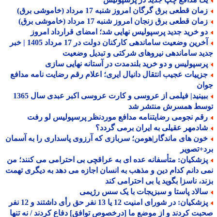
ان قطعی برق گرگان امروز شنبه 17 مرداد (خاموشی برق)
ان قطعی برق زنجان امروز شنبه 17 مرداد (خاموشی برق)
و خرید جدید پرسپولیس نهایی شد؛ امضای قرارداد امروز
آخرین وضعیت ساماندهی کارکنان دولت در 17 مرداد 1405 | خبر
د ساماندهی نیروهای شرکتی و تبدیل وضعیت
رسپولیس و دو خرید بلندمدت در آستانه نهایی سازی
زییات عجیب انتقال دانیال ایری؛ اعلام رقم رضایت نامه مدافع
ان
ببینید| فیلمی از عروسی و کارت عروسی اکبر عبدی سال 1365
سط همسرش منتشر شد
قم نجومی رضایتنامه مدافع موردنظر پرسپولیس لو رفت
ادمهر عقیلی به ایران برمی گردد؟
ون های ماندگار|هومن؛ سربازی که آرزوی پاسداری را به آسمان
+تصویر
زشکیان: متأسفانه عده ای به عراقچی بی احترامی می کنند؛ من
 دانم کدام دین و مذهب به انسان اجازه می دهد به دیگری تهمت
د، ناسزا بگوید یا بی احترامی کند
الاد پاستا و سبزیجات با یک سس رژیمی
پزشکیان: در شورای امنیت 12 یا 13 نفر حق رأی داشتند و 12 نفر
ت کردند و از موضع ما [درخصوص توافق] دفاع کردند / نه تنها