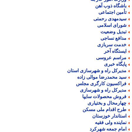
اشگاه ذوب آهن
أمین اجتماعی
یدمهدی رحمتی
ورای اسلامی
بدیل وضعیت
دافع نساجی
دمت سربازی
یستگاه آخر
راسم عروسی
ایگاه خبری
دیرکل راه و شهرسازی استان
ید محمدرضا موالی زاده
راکسیون کارگری مجلس
دیرکل راه و شهرسازی
روش محصولات سایپا
هارمحال و بختیاری
رح اقدام ملی مسکن
ستاندار خوزستان
ماینده ولی فقیه
مام جمعه شهرکرد