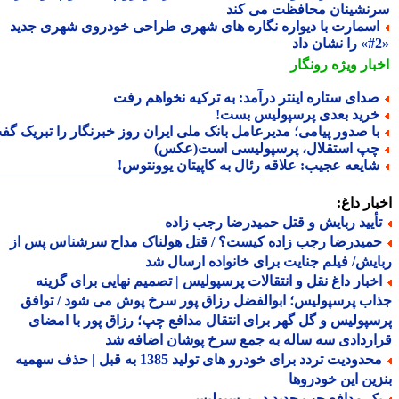
نشینان محافظت می کند
سمارت با دیواره نگاره های شهری طراحی خودروی شهری جدید
بار ویژه
رونگار
دای ستاره اینتر درآمد: به ترکیه نخواهم رفت
رید بعدی پرسپولیس بست!
ا صدور پیامی؛ مدیرعامل بانک ملی ایران روز خبرنگار را تبریک گفت
پ استقلال، پرسپولیسی است(عکس)
ایعه عجیب: علاقه رئال به کاپیتان یوونتوس!
ار داغ:
أیید ربایش و قتل حمیدرضا رجب زاده
میدرضا رجب زاده کیست؟ / قتل هولناک مداح سرشناس پس از
یش/ فیلم جنایت برای خانواده ارسال شد
خبار داغ نقل و انتقالات پرسپولیس | تصمیم نهایی برای گزینه
ب پرسپولیس؛ ابوالفضل رزاق پور سرخ پوش می شود / توافق
پولیس و گل گهر برای انتقال مدافع چپ؛ رزاق پور با امضای
ردادی سه ساله به جمع سرخ پوشان اضافه شد
محدودیت تردد برای خودرو های تولید 1385 به قبل | حذف سهمیه
ین این خودروها
ک مدافع چپ جدید در پرسپولیس