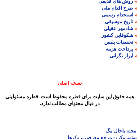
وش های قدیمی
رح اقدام ملی
ستخدام رسمی
اریخ موسیقی
ادمهر عقیلی
کوفایی کشور
حقیقات پلیس
رداخت هزینه
براز نگرانی
نسخه اصلی
مه حقوق این سایت برای قطره محفوظ است. قطره مسئولیتی
در قبال محتوای مطالب ندارد.
ه باحال مگ
وبروکرز: مرجع معرفی بروکرها