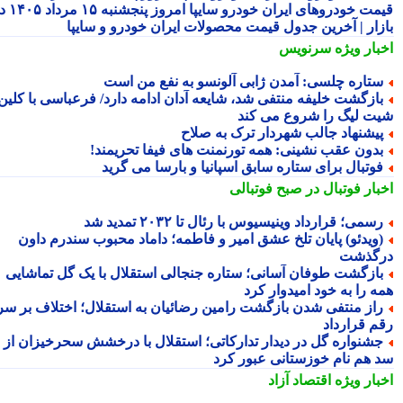
قیمت خودروهای ایران خودرو سایپا امروز پنجشنبه ۱۵ مرداد ۱۴۰۵ در
زار | آخرین جدول قیمت محصولات ایران خودرو و سایپا
بار ویژه
سرنویس
تاره چلسی: آمدن ژابی آلونسو به نفع من است
ازگشت خلیفه منتفی شد، شایعه آدان ادامه دارد/ فرعباسی با کلین
ت لیگ را شروع می کند
یشنهاد جالب شهردار ترک به صلاح
دون عقب نشینی: همه تورنمنت های فیفا تحریمند!
وتبال برای ستاره سابق اسپانیا و بارسا می گرید
بار فوتبال در صبح فوتبالی
سمی؛ قرارداد وینیسیوس با رئال تا ۲۰۳۲ تمدید شد
ویدئو) پایان تلخ عشق امیر و فاطمه؛ داماد محبوب سندرم داون
گذشت
ازگشت طوفان آسانی؛ ستاره جنجالی استقلال با یک گل تماشایی
ه را به خود امیدوار کرد
از منتفی شدن بازگشت رامین رضائیان به استقلال؛ اختلاف بر سر
م قرارداد
شنواره گل در دیدار تدارکاتی؛ استقلال با درخشش سحرخیزان از
 هم نام خوزستانی عبور کرد
بار ویژه
اقتصاد آزاد