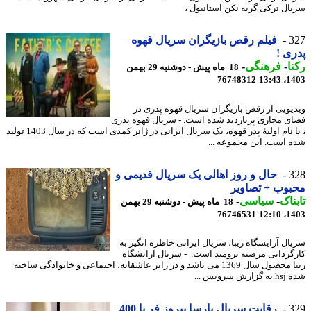
ال ترکی گریه نکن استانبول ،
3
فیلم رقص بازیگران سریال قهوه
ی !
ا
-
فرهنگی
-
18 ماه پیش - دوشنبه 29 بهمن
76748312
1403
یویی از رقص بازیگران سریال قهوه پدری در
ی مجازی پربازدید شده است. - سریال قهوه پدری
، با نام اولیهٔ پدر قهوه، یک سریال ایرانی در ژانر کمدی است که در سال 1403 تولید
 است. این مجموعه ...
3
حال و روز اهالی یک سریال قدیمی و
وب + تصاویر
ناک
-
سیاسی
-
18 ماه پیش - دوشنبه 29 بهمن
76746531
1403
ال آرایشگاه زیبا، سریال ایرانی خاطره انگیز به
گردانی مرضیه برومند است. - سریال آرایشگاه
زیبا محصول سال 1369 می باشد و در ژانر عاشقانه، اجتماعی و خانوادگی ساخته
ش سرویس ...
3
رقابت سریال پارسا پیروز فر با 400