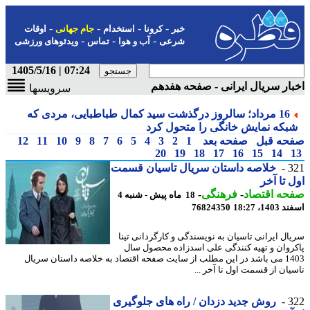
-
-
-
-
خبر
کرونا
استخدام
جام جهانی
اوقات
-
-
-
شرعی
آب و هوا
تماس
ویدئوهای ورزشی
07:24 | 1405/5/16
ار سریال ایرانی - صفحه هفدهم
سرویسها
16 مرداد؛ سالروز درگذشت سید کمال طباطبایی، مردی که
بکه نمایش خانگی را متحول کرد
حه قبل
صفحه بعد
1
2
3
4
5
6
7
8
9
10
11
12
20
19
18
17
16
15
14
3
خلاصه داستان سریال تاسیان قسمت
 تا آخر
حه اقتصاد
-
فرهنگی
-
18 ماه پیش - شنبه 4
14، 18:27
76824350
ال ایرانی تاسیان به نویسندگی و کارگردانی تینا
روان و تهیه کنندگی علی اسدزاده محصول سال
1403 می باشد در این مطلب از سایت صفحه اقتصاد به خلاصه داستان سریال
یان از قسمت اول تا آخر ...
3
روش جدید دزدان / راه های جلوگیری