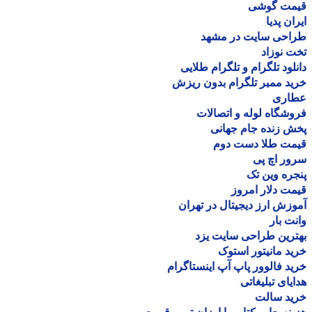
مت گوشی
ان پدیا
احی سایت در مشهد
 نوزاد
لود تلگرام و تلگرام طلایی
د ممبر تلگرام بدون ریزش
اری
شگاه لوله و اتصالات
 زنده جام جهانی
مت طلا دست دوم
ر اچ پی
ره وین تک
ت دلار امروز
زش ارز دیجیتال در تهران
ت بار
رین طراحی سایت یزد
د مانیتور استوک
د فالوور پاپ آپ اینستاگرام
یای تبلیغاتی
ید سالت