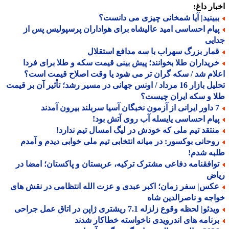
ار داغ:
بینید| آیا شمخانی چیزی می دانست؟
یام احساسی امید عالیشاه برای هواداران پرسپولیس پس از
یی
مار بزرگ سهراب با سه مدافع استقلال
ریداران طلا بخوانند؛ پیش بینی قیمت سکه و طلا برای فردا
ام شد / سکه گران تر می شود یا وقت اصلاح قیمت است؟
تحلیل بازار 16 مرداد / اونس جهانی در مسیر رشد؛ تأثیر آن بر قیمت
 و سکه ایران چیست؟
 سربلند بیرون آمدند
یام احساسی یایسله آب روی آتش بود!
نتقد تیم ملی که خودش در لیگ امسال تیم ندارد!
وحانی بوکسور: در میانه انتخابی تیم ملی خوابی دیدم و آمدم
به شدم!
وافقنامه دفاعی مشترک ترکیه، عربستان و پاکستان؛ امضا در
اض
کس| سفر زمان؛ اکبر عبدی و عزت الله انتظامی در نقش های
جه و ناصرالدین شاه
دئو| لحظه وقوع زلزله 7.1 ریشتری ژاپن در اتاق عمل جراحی
رنامه های اندرویدی ناخواسته خطاکار شدند