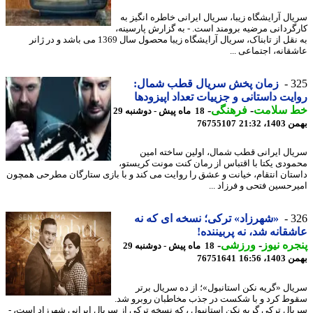
ال آرایشگاه زیبا، سریال ایرانی خاطره انگیز به
گردانی مرضیه برومند است. - به گزارش پارسینه،
به نقل از تابناک، سریال آرایشگاه زیبا محصول سال 1369 می باشد و در ژانر
قانه، اجتماعی ...
3
زمان پخش سریال قطب شمال:
یت داستانی و جزییات تعداد اپیزودها
 سلامت
-
فرهنگی
-
18 ماه پیش - دوشنبه 29
، 21:32
76755107
ال ایرانی قطب شمال، اولین ساخته امین
ودی یکتا با اقتباس از رمان کنت مونت کریستو،
تان انتقام، خیانت و عشق را روایت می کند و با بازی ستارگان مطرحی همچون
رحسین فتحی و فرزاد ...
3
«شهرزاد» ترکی؛ نسخه ای که نه
قانه شد، نه پربیننده!
ره نیوز
-
ورزشی
-
18 ماه پیش - دوشنبه 29
، 16:56
76751641
ال «گریه نکن استانبول»؛ از ده سریال برتر
ط کرد و با شکست در جذب مخاطبان روبرو شد.
ال ترکی گریه نکن استانبول ، که نسخه ترکی از سریال ایرانی شهرزاد است، -