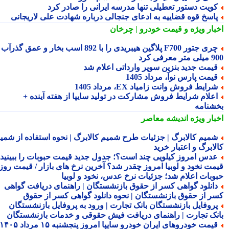
ویت دستور تعطیلی تنها مدرسه ایرانی را صادر کرد
اسخ قوه قضاییه به ادعای جنجالی درباره شهادت علی لاریجانی
بار ویژه
و قیمت خودرو | چرخان
چری جتور F700 پلاگین هیبریدی را با 892 اسب بخار و عمق گذرآب
 معرفی کرد
یمت جدید بنزین سوپر وارداتی اعلام شد
یمت پارس نوآ، مرداد 1405
رایط فروش وانت زامیاد EX، مرداد 1405
علام شرایط فروش مشارکت در تولید سایپا از هفته آینده +
شنامه
بار ویژه
اندیشه معاصر
میم کالابرگ | جزئیات طرح شمیم کالابرگ | نحوه استفاده از شمیم
لابرگ و اعتبار خرید
دس امروز کیلویی چند است؟؛ جدول جدید قیمت حبوبات را ببینید /
مت نخود و لوبیا امروز چقدر شد؟ آخرین نرخ های بازار / قیمت روز
وبات اعلام شد؛ جزئیات نرخ عدس، نخود و لوبیا
انلود گواهی کسر از حقوق بازنشستگان | راهنمای دریافت گواهی
ر از حقوق بازنشستگان | نحوه دانلود گواهی کسر از حقوق
روفایل بازنشستگان بانک تجارت | ورود به پروفایل بازنشستگان
نک تجارت | راهنمای دریافت فیش حقوقی و خدمات بازنشستگان
قیمت خودروهای ایران خودرو سایپا امروز پنجشنبه ۱۵ مرداد ۱۴۰۵ |