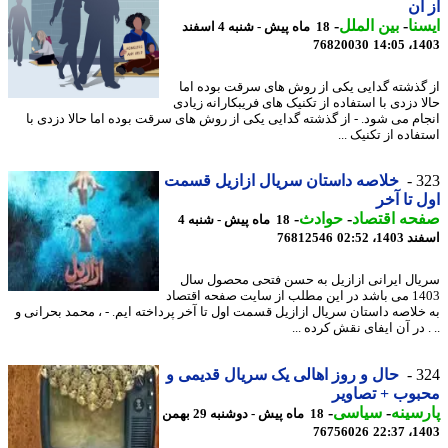
آن
نا
-
بین الملل
-
18 ماه پیش - شنبه 4 اسفند
76820030
1403
گذشته گدایی یکی از روش های سرقت بوده اما
ا دزدی با استفاده از تکنیک های فریبکارانه زیادی
ام می شود. - از گذشته گدایی یکی از روش های سرقت بوده اما حالا دزدی با
اده از تکنیک ...
3
خلاصه داستان سریال ازازیل قسمت
 تا آخر
حه اقتصاد
-
حوادث
-
18 ماه پیش - شنبه 4
14، 02:52
76812546
ال ایرانی ازازیل به حسن فتحی محصول سال
1403 می باشد در این مطلب از سایت صفحه اقتصاد
خلاصه داستان سریال ازازیل قسمت اول تا آخر پرداخته ایم. - ، محمد بحرانی و
 در آن ایفای نقش کرده ...
3
حال و روز اهالی یک سریال قدیمی و
وب + تصاویر
سینه
-
سیاسی
-
18 ماه پیش - دوشنبه 29 بهمن
76756026
1403