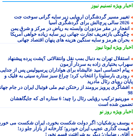
بار ویژه
تسنیم نیوز
غییر مسیر گردشگران اروپایی زیر سایه گرانی سوخت جت
2 سالی پرچالش برای گردشگری آسیا
نفجار در مقر مزدوران وابسته به ریاض در مرکز و شرق یمن
گونگی بازتعریف تجارت جهانی زیر سایه زیاده خواهی آمریکا
حران هرمز و سایه سنگین هزینه های پنهان اقتصاد جهانی
بار ویژه
ایونا نیوز
ستقلال تهران به دنبال بمب نقل وانتقالاتی ؟پشت پرده پیشنهاد
راب بختیاری زاده به سردار آزمون
یام احساسی امید عالیشاه برای هواداران پرسپولیس پس از جدایی
ودری بارسلونا را انتخاب کرد؛ چراغ سبز ستاره سیتی به فلیک و
یان رویای رئال مادرید
فشاگری پرویز برومند از رختکن تیم ملی فوتبال ایران در جام جهانی
مورینیو ترکیب رؤیایی رئال را چید؛ 6 ستاره ای که جایگاهشان
مین شده است
بار ویژه
روز نو
وسف پزشکیان: اگر دولت شکست بخورد، ایران شکست می خورد
یمت گذاری عجیب ایران خودرو؛ کارخانه از بازار جلو زد!
قای رضاییان؛ دیگر به شرافتت قسم نخور!