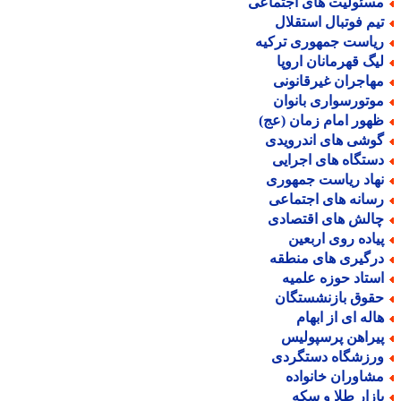
سئولیت های اجتماعی
یم فوتبال استقلال
یاست جمهوری ترکیه
یگ قهرمانان اروپا
هاجران غیرقانونی
وتورسواری بانوان
هور امام زمان (عج)
وشی های اندرویدی
ستگاه های اجرایی
هاد ریاست جمهوری
سانه های اجتماعی
الش های اقتصادی
یاده روی اربعین
رگیری های منطقه
ستاد حوزه علمیه
قوق بازنشستگان
اله ای از ابهام
یراهن پرسپولیس
رزشگاه دستگردی
شاوران خانواده
ازار طلا و سکه