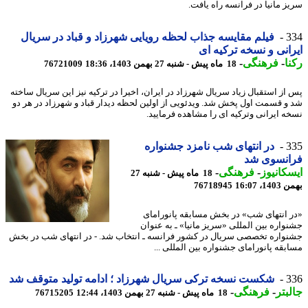
ز مانیا در فرانسه راه یافت.
3
فیلم مقایسه جذاب لحظه رویایی شهرزاد و قباد در سریال
انی و نسخه ترکیه ای
ا
-
فرهنگی
-
18 ماه پیش - شنبه 27 بهمن 1403، 18:36
76721009
از استقبال زیاد سریال شهرزاد در ایران، اخیرا در ترکیه نیز این سریال ساخته
و قسمت اول پخش شد. ویدئویی از اولین لحظه دیدار قباد و شهرزاد در هر دو
ه ایرانی وترکیه ای را مشاهده فرمایید.
3
در انتهای شب نامزد جشنواره
انسوی شد
کانیوز
-
فرهنگی
-
18 ماه پیش - شنبه 27
، 16:07
76718945
 انتهای شب» در بخش مسابقه پانورامای
واره بین المللی «سریز مانیا» ـ به عنوان
واره تخصصی سریال در کشور فرانسه ـ انتخاب شد. - در انتهای شب در بخش
بقه پانورامای جشنواره بین المللی ...
3
شکست نسخه ترکی سریال شهرزاد ؛ ادامه تولید متوقف شد
بتر
-
فرهنگی
-
18 ماه پیش - شنبه 27 بهمن 1403، 12:44
76715205