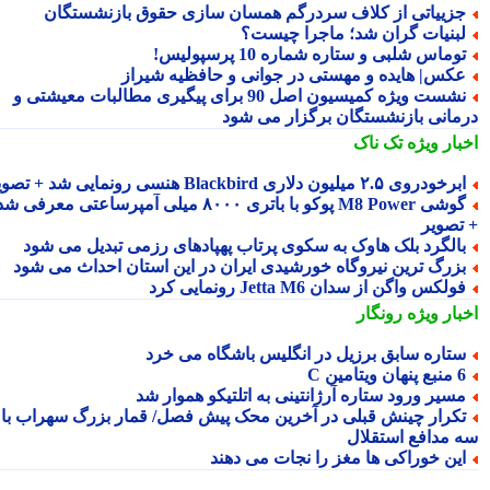
زییاتی از کلاف سردرگم همسان سازی حقوق بازنشستگان
بنیات گران شد؛ ماجرا چیست؟
وماس شلبی و ستاره شماره 10 پرسپولیس!
کس| هایده و مهستی در جوانی و حافظیه شیراز
نشست ویژه کمیسیون اصل 90 برای پیگیری مطالبات معیشتی و
مانی بازنشستگان برگزار می شود
بار ویژه
تک ناک
رخودروی ۲.۵ میلیون دلاری Blackbird هنسی رونمایی شد + تصویر
گوشی M8 Power پوکو با باتری ۸۰۰۰ میلی آمپرساعتی معرفی شد
تصویر
الگرد بلک هاوک به سکوی پرتاب پهپادهای رزمی تبدیل می شود
زرگ ترین نیروگاه خورشیدی ایران در این استان احداث می شود
ولکس واگن از سدان Jetta M6 رونمایی کرد
بار ویژه
رونگار
تاره سابق برزیل در انگلیس باشگاه می خرد
 پنهان ویتامین C
سیر ورود ستاره آرژانتینی به اتلتیکو هموار شد
کرار چینش قبلی در آخرین محک پیش فصل/ قمار بزرگ سهراب با
 مدافع استقلال
ین خوراکی ها مغز را نجات می دهند