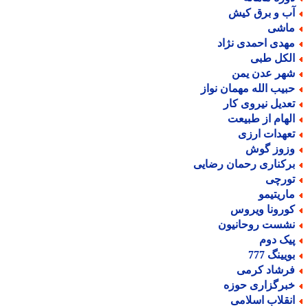
ب و برق کیش
اشی
هدی احمدی نژاد
لکل طبی
هر عدن یمن
بیب الله مهمان نواز
عدیل نیروی کار
لهام از طبیعت
عهدات ارزی
زوز گوش
رکناری رحمان رضایی
ورچی
اریتیمو
ورونا ویروس
شست روحانیون
یک دوم
یینگ 777
رشاد کرمی
برگزاری حوزه
نقلاب اسلامی