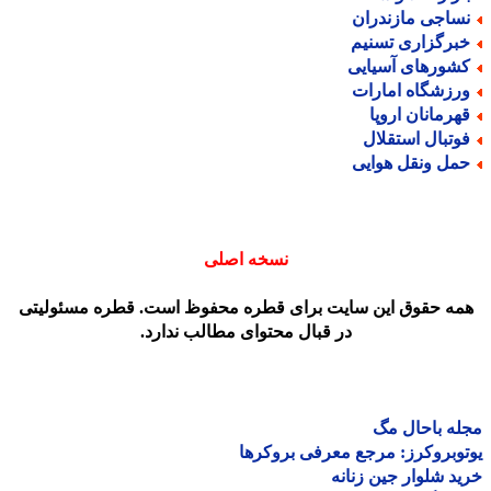
ساجی مازندران
برگزاری تسنیم
شورهای آسیایی
رزشگاه امارات
هرمانان اروپا
وتبال استقلال
مل ونقل هوایی
نسخه اصلی
مه حقوق این سایت برای قطره محفوظ است. قطره مسئولیتی
در قبال محتوای مطالب ندارد.
ه باحال مگ
وبروکرز: مرجع معرفی بروکرها
د شلوار جین زنانه