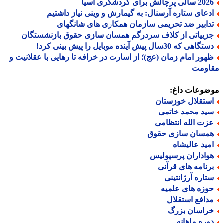
الی پرچالش برای گردشگری آسیا
دعای ستاره آرسنال: به گیمارش و وینی نیاز داشتیم
دابیر ضد تحریمی سازمان همکاری های شانگهای
زییاتی از کلاف سردرگم همسان سازی حقوق بازنشستگان
گاهی که 30سال پیش آینده موبایل را پیش بینی کرد!
هور امام زمان (عج)؛ از اسارت در خرافه تا رهایی با عقلانیت و
اومت
ضوعات داغ:
ستقلال خوزستان
ید محمد خاتمی
زت الله انتظامی
مسان سازی حقوق
مید عالیشاه
واداران پرسپولیس
رنامه های قرآنی
تاره آرژانتینی
وزه های علمیه
دافع استقلال
راسان بزرگ
وره ماهانه