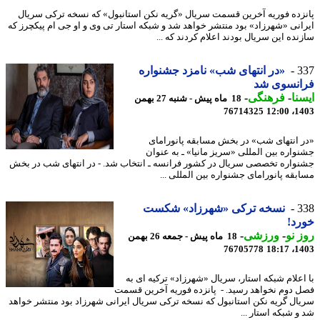
زده فوریه آخرین قسمت سریال «گریه نکن استانبول» که نسخه ترکی سریال
انی «شهرزاد» بود منتشر خواهد شد و شبکه استار تی وی و او جی ام پیکچرز که
نده این سریال بودند اعلام کردند که ...
3
«در انتهای شب» نامزد جشنواره
انسوی شد
نا
-
فرهنگی
-
18 ماه پیش - شنبه 27 بهمن
76714325
1403
 انتهای شب» در بخش مسابقه پانورامای
واره بین المللی «سریز مانیا» ـ به عنوان
واره تخصصی سریال در کشور فرانسه ـ انتخاب شد. - در انتهای شب در بخش
بقه پانورامای جشنواره بین المللی ...
3
نسخه ترکی «شهرزاد» شکست
د!
 نو
-
ورزشی
-
18 ماه پیش - جمعه 26 بهمن
76705778
1403
اعلام شبکه استار، سریال «شهرزاد» ترکیه ای به
 دوم نخواهد رسید. - پانزده فوریه آخرین قسمت
ال گریه نکن استانبول که نسخه ترکی سریال ایرانی شهرزاد بود منتشر خواهد
و شبکه استار ...