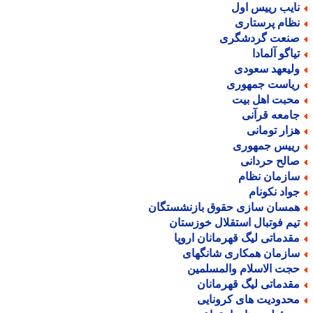
ایب رییس اول
ظام پرستاری
نعت گردشگری
یاگو آلمادا
لیعهد سعودی
یاست جمهوری
حبت اهل بیت
امعه قرآنی
زار تومانی
ییس جمهوری
الح حردانی
ازمان نظام
واد نکونام
مسان سازی حقوق بازنشستگان
یم فوتبال استقلال خوزستان
قدماتی لیگ قهرمانان اروپا
ازمان همکاری شانگهای
جت الاسلام والمسلمین
قدماتی لیگ قهرمانان
حدودیت های کرونایی