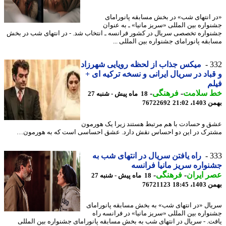
 انتهای شب» در بخش مسابقه پانورامای
واره بین المللی «سریز مانیا» ـ به عنوان
واره تخصصی سریال در کشور فرانسه ـ انتخاب شد. - در انتهای شب در بخش
بقه پانورامای جشنواره بین المللی ...
3
میکس جذاب از لحظه رویایی شهرزاد
باد در سریال ایرانی و نسخه ترکیه ای +
م
 سلامت
-
فرهنگی
-
18 ماه پیش - شنبه 27
، 21:02
76722692
 و حسادت با هم مرتبط هستند زیرا یک هورمون
رک در این دو احساس نقش دارد. عشق احساسی است که به هورمون…
3
راه یافتن سریال در انتهای شب به
واره سریز مانیا فرانسه
 ایران
-
فرهنگی
-
18 ماه پیش - شنبه 27
، 18:45
76721123
ال «در انتهای شب» به بخش مسابقه پانورامای
واره بین المللی «سریز مانیا» در فرانسه راه
ت. - سریال در انتهای شب به بخش مسابقه پانورامای جشنواره بین المللی