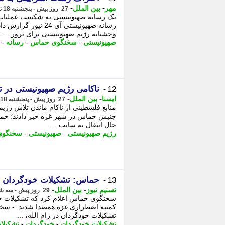
-
-
مهر
بین الملل
27 روز پیش - پنجشنبه 18 تیر 1405، 19:20
یک رسانه صهیونیستی به شکست عملیات 
رسانه صهیونیستی آی
وحشیانه رژیم صهیونیستی برای ترور ...
صهیونیستی
-
سخنگوی حماس
-
رسانه
-
ناکامی رژیم صهیونیستی در
12 -
-
-
ایسنا
بین الملل
27 روز پیش - پنجشنبه 18 تیر 1405، 19:10
منابع فلسطینی از ناکام ماندن تلاش رژ
جنبش حماس در شهر غزه خبر دادند؛ حمله
ﺣﺎل اﻧﺘﻘﺎل ﺑﻪ ﺳﺎﯾﺖ ...
رژیم صهیونیستی
-
صهیونیستی
-
سخنگوی
حماس: تشکیلات خودگردان ب
13 -
-
-
تسنیم نیوز
بین الملل
29 روز پیش - سه شنبه 16 تیر 1405، 18:25
سخنگوی حماس اعلام کرد که تشکیلات خو
کمیته اضطراری غزه همصدا شدند. - سخن
تشکیلات خودگردان در رام الله، ...
تشکیلات خودگردان
-
خودگردان
-
تشکیلا