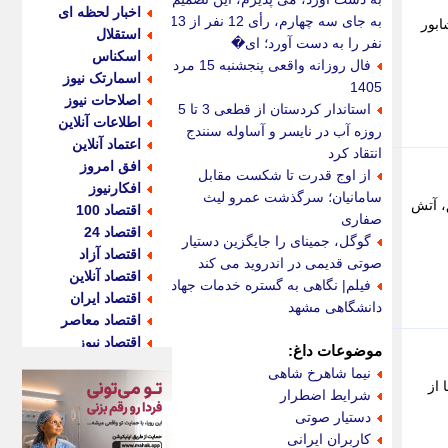
اخبار لحظه ای
به جای سه چهارم، رأی 12 نفر از 13
ابور
استقلال
نفر را به دست آورد؛ ای�
اسکناس
فال روزانه واقعی پنجشنبه 15 مرداد
اسمارتک نیوز
1405
اصلاحات نیوز
استاندار کردستان از قطعی 3 تا 5
اطلاعات آنلاین
روزه آب در نایسر و آساوله سنندج
اعتماد آنلاین
انتقاد کرد
افق امروز
از اوج قدرت تا شکست مقابل
افکارنیوز
سامانیان؛ سرگذشت عمرو لیث
، آتش
اقتصاد 100
صفاری
اقتصاد 24
گوگل، جمینای را جایگزین دستیار
اقتصاد آزاد
صوتی قدیمی در اندروید می کند
اقتصاد آنلاین
فیلم| نگاهی به گستره خدمات جهاد
اقتصاد ایران
دانشگاهی مشهد
اقتصاد معاصر
اقتصاد نیوز
موضوعات داغ:
اکو ایران
نیما شاهرخ شاهی
 از
اکوفارس
شرایط اضطرار
اکونگار
دستیار صوتی
اکونیوز
کاربران ایرانی