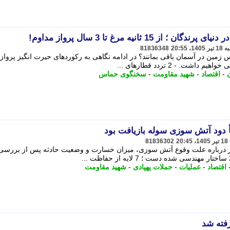
15 ثانیه مرغ تا 3 سال پرواز مداوم!
81836348
 زمین در آسمان باقی بمانند؟ در ادامه نگاهی به رکوردهای حیرت انگیز پرواز
شت. - 2 تردد قطارهای ...
ن
-
اقتصاد
-
شهید مقاومت
-
سخنگوی حماس
أ دود آتش سوزی سوله بازیافت بود
81836302
 درباره علت وقوع آتش سوزی، میزان خسارت و وضعیت حادثه پس از بررسی
اقتصاد
-
عملیات
-
حملات پهپادی
-
شهید مقاومت
فته شد