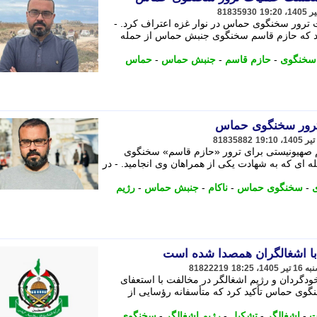
81835930
ترور سخنگوی حماس در نوار غزه اعتراف کرد. -
 24 نیوز گزارش داد که حازم قاسم سخنگوی جنبش حماس از حمله
سخنگوی
-
حازم قاسم
-
جنبش حماس
-
حماس
 ترور سخنگوی حماس
81835882
یم صهیونیستی برای ترور «حازم قاسم» سخنگوی
 ای که به شهادت یکی از همراهان وی انجامید. - در
-
سخنگوی حماس
-
ناکام
-
جنبش حماس
-
رژیم
ا اشغالگران همصدا شده است
81822219
دگردان و رژیم اشغالگر در مخالفت با استعفای
گوی حماس تأکید کرد که متأسفانه رؤسایی از
ت
-
اشغالگر
-
تشکیل
-
رژیم اشغالگر
-
سخنگوی