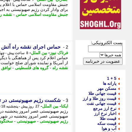
جنبش مقاومت اسلامی حماس با اعلام پای
برای وادار کردن رژیم صهیونیستی به اجر
جنبش مقاومت اسلامی حماس
-
نقشه را
پست الکترونیکی:
حماس اجرای نقشه راه آتش بس
2 -
-
-
فرتاک نیوز
بین الملل
8 ساعت پیش - چهارشنبه 14 مرداد 1405، 17:15
حماس اعلام کرد پس از هماهنگی با دیگر
از آمریکا و نماینده شورای صلح خواست با
نقشه راه
-
گروه های فلسطینی
-
توافق
-
5 + 1
یارانه ها
مسکن مهر
قیمت جهانی طلا
قیمت روز طلا و ارز
شکست رژیم صهیونیستی در 
3 -
قیمت جهانی نفت
-
-
ایکنا
بین الملل
27 روز پیش - پنجشنبه 18 تیر 1405، 22:07
نرخ ارز مرجع
رژیم صهیونیستی عصر امروز پنجشنبه در
اخبار نرخ ارز
صهیونیستی عصر امروز پنجشنبه در شهر 
قیمت طلا
رژیم صهیونیستی
-
صهیونیستی
-
سخنگوی
قیمت سکه
آب و هوا