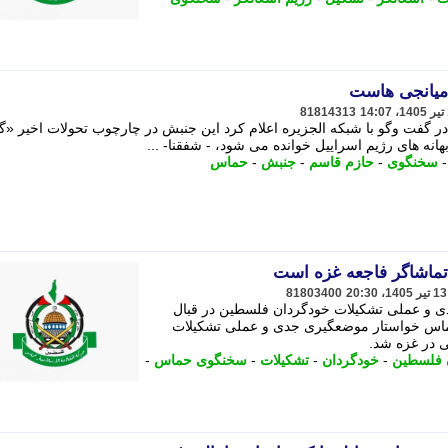
میانجی هاست
81814313
فت وگو با شبکه الجزیره اعلام کرد این جنبش در چارچوب تحولات اخیر «گ
هانه های رژیم اسراییل خوانده می شود، - شفقنا- ...
سخنگوی
-
حازم قاسم
-
جنبش
-
حماس
ماشاگر فاجعه غزه است
81803400
و عملی تشکیلات خودگردان فلسطین در قبال
ماس خواستار موضعگیری جدی و عملی تشکیلات
 در غزه شد.
 فلسطین
-
خودگردان
-
تشکیلات
-
سخنگوی حماس
-