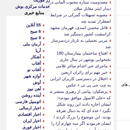
رز موزیک
مصدومیت ستاره محبوب آلمانی در
خدمات مرکزی بوش
دیدار اینتر مقابل میلان
منابع خبری
مصوبه تسهیلات گمرکی در شرایط
اضطرار تمدید شد
55 آنلاین
قاتل محسن اسدی، قهرمان مشهدی
6 صبح
کراسفیت کشور دستگیر شد
9 صبح
مربی تحمیلی به تارتار دردسرساز
آرمان ملی
شد
آریا
افتتاح ساختمان بیمارستان 180
آشکار
تختخوابی بوشهر در سال جاری
آفتاب
ماجرای خبر اعدام ساغر غلامی
آفتاب نو
خبر مهم برای زائران اربعین
آوازه شهر
اختلال در دسترسی کاربران ایرانی
آوش
 های
به چت جی پی تی + عکس
آهن نیوز
پزشکیان: پیامی از رهبری منتشر شد
آینده روشن
که «علی الاصول موافق نبودم»؛
اتومبیل فارسی
ایشان اجازه دادند این روند شکل
اخبار ارسالی
بگیرد / عده ای که به دنبال تفرقه
اخبار اقتصادی
بودند، این موضوع را بزرگ کردند /
اخبار ایران
ایشان فرمودند اگر سه چهارم آرا را
اخبار فوری
به دست آورد، می پذیرم، این تصمیم