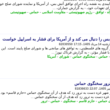
بندی به نقشه راه اجرای توافق آتش بس، از آمریکا و نماینده شورای صلح خ
ای تعهدات خود، - یه گزارش جماران، ...
ه
-
توافق
-
رژیم صهیونیستی
-
مقاومت اسلامی
-
حماس
-
صهیونیستی
 را دنبال می کند و از آمریکا برای فشار به اسراییل خواست
82030550
 گروه های فلسطینی، به توافق های میانجی ها و شورای صلح پایبند است. این
 فشار مؤثر، - به گزارش فرتاک نیوز؛ ...
حماس
-
سخنگوی حماس
-
شورای
-
آمریکا
ترور سخنگوی حماس
81836633
 شهر غزه دست به ترور زد که هدف از آن سخنگوی حماس «حازم قاسم» بود. -
غزه دست به ترور زد که هدف از آن سخنگوی حماس ...
 حماس
-
حازم قاسم
-
سخنگوی
-
حماس
-
ترور