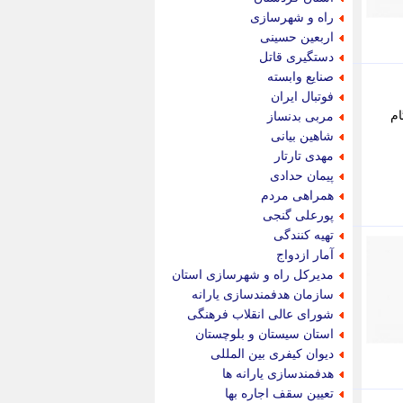
پیام نفت
راه و شهرسازی
تابناک
اربعین حسینی
تازه نیوز
دستگیری قاتل
تبیان
صنایع وابسته
تجارت نیوز
فوتبال ایران
تحریریه
ام
مربی بدنساز
ترابر نیوز
شاهین بیانی
ترفندباز
مهدی تارتار
تریبون اقتصاد
پیمان حدادی
تسنیم نیوز
همراهی مردم
تک ناک
پورعلی گنجی
تکراتو
تهیه کنندگی
توریسم آنلاین
آمار ازدواج
تولید نیوز
مدیرکل راه و شهرسازی استان
تیتر فوری
سازمان هدفمندسازی یارانه
تیکنا
شورای عالی انقلاب فرهنگی
جاب ویژن
استان سیستان و بلوچستان
جار نیوز
دیوان کیفری بین المللی
جالبتر
هدفمندسازی یارانه ها
جام جم
تعیین سقف اجاره بها