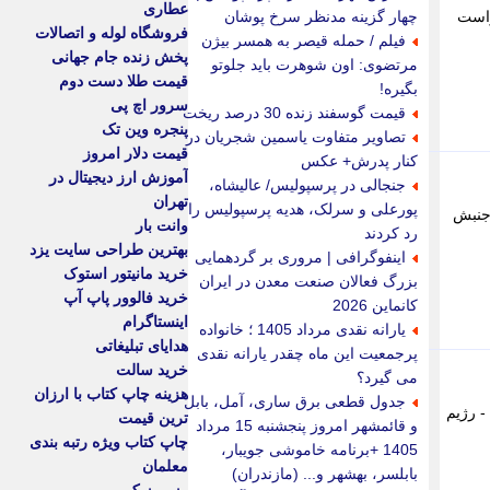
عطاری
واست
چهار گزینه مدنظر سرخ پوشان
فروشگاه لوله و اتصالات
فیلم / حمله قیصر به همسر بیژن
پخش زنده جام جهانی
مرتضوی: اون شوهرت باید جلوتو
قیمت طلا دست دوم
بگیره!
سرور اچ پی
قیمت گوسفند زنده 30 درصد ریخت
پنجره وین تک
تصاویر متفاوت یاسمین شجریان در
قیمت دلار امروز
کنار پدرش+ عکس
آموزش ارز دیجیتال در
جنجالی در پرسپولیس/ عالیشاه،
تهران
پورعلی و سرلک، هدیه پرسپولیس را
 جنبش
وانت بار
رد کردند
بهترین طراحی سایت یزد
اینفوگرافی | مروری بر گردهمایی
خرید مانیتور استوک
بزرگ فعالان صنعت معدن در ایران
خرید فالوور پاپ آپ
کانماین 2026
اینستاگرام
یارانه نقدی مرداد 1405 ؛ خانواده
هدایای تبلیغاتی
پرجمعیت این ماه چقدر یارانه نقدی
خرید سالت
می گیرد؟
هزینه چاپ کتاب با ارزان
جدول قطعی برق ساری، آمل، بابل
 رژیم
ترین قیمت
و قائمشهر امروز پنجشنبه 15 مرداد
چاپ کتاب ویژه رتبه بندی
1405 +برنامه خاموشی جویبار،
معلمان
بابلسر، بهشهر و... (مازندران)