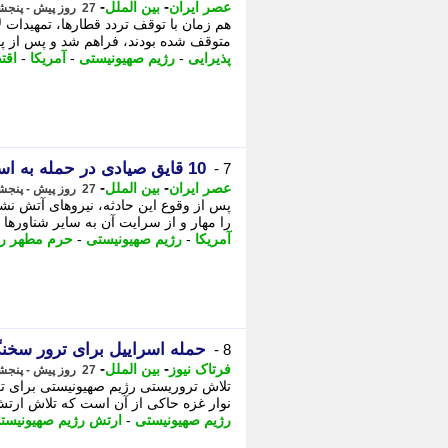
-
-
عصر ایران
بین الملل
27 روز پیش - پنجشنبه 18 تیر 1405، 20:45
هم زمان با توقف تردد قطارها، تمهیدات 
متوقف شده بودند، فراهم شد و پس از پذیرایی، - 2 ساختار مهند
پذیرایی
-
رژیم صهیونیستی
-
آمریکا
-
اقت
10 قایق صیادی در حمله به اسکله بنود عسلویه طعمه حریق شد
7 -
-
-
عصر ایران
بین الملل
27 روز پیش - پنجشنبه 18 تیر 1405، 20:35
پس از وقوع این حادثه، نیروهای آتش ن
را مهار و از سرایت آن به سایر شناورها و تأ
آمریکا
-
رژیم صهیونیستی
-
حرم مطهر ر
حمله اسراییل برای ترور س
8 -
-
-
فرتاک نیوز
بین الملل
27 روز پیش - پنجشنبه 18 تیر 1405، 20:05
تلاش تروریستی رژیم صهیونیستی برای تر
نوار غزه حاکی از آن است که تلاش ارتش
رژیم صهیونیستی
-
ارتش رژیم صهیونیست