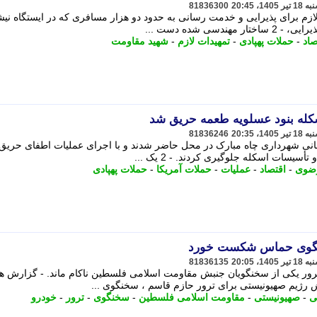
81836300
لازم برای پذیرایی و خدمت رسانی به حدود دو هزار مسافری که در ایستگاه نیش
سی شده دست ...
صاد
-
حملات پهپادی
-
تمهیدات لازم
-
شهید مقاومت
81836246
شانی شهرداری چاه مبارک در محل حاضر شدند و با اجرای عملیات اطفای حریق
سیسات اسکله جلوگیری کردند. - 2 یک ...
ضوی
-
اقتصاد
-
عملیات
-
حملات آمریکا
-
حملات پهپادی
خنگوی حماس شکست خورد
81836135
ور یکی از سخنگویان جنبش مقاومت اسلامی فلسطین ناکام ماند. - گزارش ها
 رژیم صهیونیستی برای ترور حازم قاسم ، سخنگوی ...
ی
-
صهیونیستی
-
مقاومت اسلامی فلسطین
-
سخنگوی
-
ترور
-
خودرو