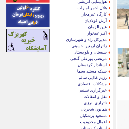
هواپیمایی اتریشی
ایونا نیوز
هلال احمر امارات
بازتاب آنلاین
کارگاه غیرمجاز
باشگاه خبرنگاران
آرش فولادیان
باغستان نیوز
عین الزمان
بامبوک
اکبر غمخوار
ببین و بخون
مدیرکل راه و شهرسازی
بدینسان
زائران اربعین حسینی
بنکر
سیستان و بلوچستان
بیت ران
مرتضی پورعلی گنجی
پارس فوتبال
استاندار کردستان
پارسینه
شبکه مستند سیما
پارسینه پلاس
رژیم غذایی سالم
پاز آنلاین
مشکلات اقتصادی
پاس گل
خبرگزاری تسنیم
پانا
نقل و انتقالات
پرتو نیوز
ناترازی انرژی
پرسون
همایون شجریان
پنجره نیوز
مسعود پزشکیان
پویامگ
اعمال محدودیت
پویه آنلاین
استان کردستان