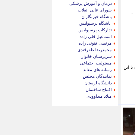
جدید پرس
درمان و آموزش پزشکی
جماران
شورای عالی انقلاب
-
جوان ایرانی
باشگاه خبرنگاران
جهان مانا
باشگاه پرسپولیس
جهان نگر
تدارکات پرسپولیس
جهان نیوز
اسماعیل قلی زاده
چطور
مرتضی فنونی زاده
چمپیونات
محمدرضا ظفرقندی
چمدون
سرپرستان خانوار
چه خبر
مسئولیت اجتماعی
حادثه 24
ا این
رسانه های معاند
حرف تو
نمایندگان مجلس
حوادث پلاس
دانشگاه لرستان
حوزه نیوز
افتتاح ساختمان
خبر آنلاین
میلاد میداوودی
خبر جنوب
خبر سیاسی
خبر گردون
خبر ورزشی
خبرجو
خبرجو 24