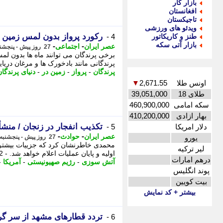
بازار کار
افغانستان
تاجیکستان
ویدئو های ورزشی
رکورد پرواز بدون لمس زمین در دنیای پرندگان ؛ از 
طنز و کاریکاتور
4 -
بازار آتی سکه
-
-
عصر ایران
اجتماعی
27 روز پیش - پنجشنبه 18 تیر 1405، 20:55
برخی پرندگان می توانند ماه ها بدون لمس
پرندگانی مانند بادخورک ها و مرغان دریایی خواهیم دا
پرندگان
-
پرواز
-
زمین در
-
دنیای پرندگا
اونس طلا
2,671.55
▼
طلای 18
39,051,000
سکه امامی
460,900,000
بهار ازادی
410,200,000
تکذیب انفجار در زنجان / منش
دلار امریکا
5 -
-
-
عصر ایران
حوادث
یورو
27 روز پیش - پنجشنبه 18 تیر 1405، 20:45
محمدی خاطرنشان کرد که جزییات بیشتر
لیر ترکیه
اولیه و پایان عملیات اعلام خواهد شد. - 2 ساختار مهندسی شده دست ؛ 7 لایه از حفاظت ...
درهم امارات
آتش سوزی
-
رژیم صهیونیستی
-
آمریکا
-
پوند انگلیس
بیت کویین
بیشتر + کد نمایش
تردد قطارهای مشهد از سر گر
6 -