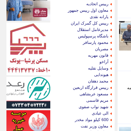
الف
رییس اتحادیه
انتشار آنلاین
معاون اول رییس جمهور
اندیشه قرن
یارانه نقدی
اندیشه معاصر
رییس کل گمرک ایران
اندیشه ها
مدیرعامل استقلال
انرژی پرس
باشگاه پرسپولیس
ای استخدام
محمود پارسافر
ایتنا
مصریان
ایراف
قانون مهریه
ایران آرت
آراخو
ایران آنلاین
وسایل نقلیه
ایران زندگی
هیوندایی
ایران فوری
محمد دهقان
ایرانی روز
رییس قرارگاه اربعین
صهیونیستی با شکست مواجه شد. - 2 ادامه
ایرانیتال
مسعود عربشاهی
ایرنا
مریم قاسمی
ایسکانیوز
شهید نواب صفوی
ایسنا
الی عبادی
ایکنا
600 کیلو مواد مخدر
ایلنا
معاون وزیر نفت
اینتیتر