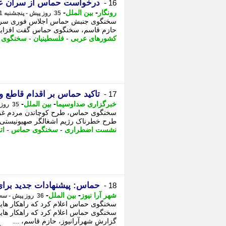
درخواست حماس از سران عرب 
16 -
-
-
رونگار
بین الملل
35 روز پیش - پنجشنبه 11 تیر 1405، 13:57
سخنگوی جنبش حماس اجلاس فوری سران ک
حازم قاسم، سخنگوی حماس گفت افزایش ا
کشورهای عربی
-
فلسطینیان
-
سخنگوی 
تاکید حماس بر اقدام قاطع 
17 -
-
-
خبرگزاری صداوسیما
بین الملل
35 روز پیش - پنجشنبه 11 تیر 1405، 04:05
سخنگوی حماس، طرح کوچاندن مردم غزه را
طرح خطرناک رژیم اشغالگر صهیونیستی،
نشست اضطراری
-
سخنگوی حماس
-
ات
حماس: پیشنهادات جدید برای
18 -
-
-
شهر آرا نیوز
بین الملل
36 روز پیش - سه شنبه 9 تیر 1405، 16:57
سخنگوی حماس اعلام کرد که راهکار های
سخنگوی حماس اعلام کرد که راهکار های
گزارش شهرآرانیوز، حازم قاسم، ...