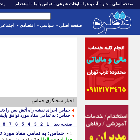
-
-
-
-
-
صفحه اصلی
خبر
آب و هوا
اوقات شرعی
تماس با ما
استخدام
پنجشنبه، 15 م
-
-
-
صفحه اصلی
سیاسی
اقتصادی
اجتماعی
اخبار سخنگوی حماس
حماس اجرای نقشه راه آتش بس را دنبال
حماس: به تمامی مفاد مورد توافق پایبند 
صفحه بعد
1
2
3
4
5
6
7
8
حماس: به تمامی مفاد مورد توا
1 -
-
-
جماران
بین الملل
7 ساعت پیش - چهارشنبه 14 مرداد 1405، 19:00