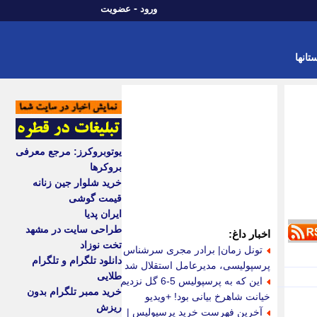
-
ورود
عضویت
تانها
یوتوبروکرز: مرجع معرفی
بروکرها
خرید شلوار جین زنانه
قیمت گوشی
ایران پدیا
طراحی سایت در مشهد
اخبار داغ:
تخت نوزاد
تونل زمان| برادر مجری سرشناس
دانلود تلگرام و تلگرام
پرسپولیسی، مدیرعامل استقلال شد
طلایی
این که به پرسپولیس 5-6 گل نزدیم
خرید ممبر تلگرام بدون
خیانت شاهرخ بیانی بود! +ویدیو
ریزش
آخرین فهرست خرید پرسپولیس |