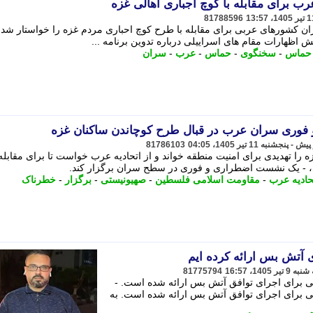
برای مقابله با کوچ اجباری اهالی غزه
81788596
شورهای عربی برای مقابله با طرح کوچ احباری مردم غزه را خواستار شد. 
ظهارات مقام های اسراییلی درباره تدوین برنامه ...
حماس
-
سخنگوی
-
حماس
-
عرب
-
سران
و فوری سران عرب در قبال طرح کوچاندن ساکنان غزه
81786103
 تهدیدی برای امنیت منطقه خواند و از اتحادیه عرب خواست تا برای مقابله ب
 - یک نشست اضطراری و فوری در سطح سران برگزار کند.
حادیه عرب
-
مقاومت اسلامی فلسطین
-
صهیونیستی
-
برگزار
-
خطرناک
 آتش بس ارائه کرده ایم
81775794
ی برای اجرای توافق آتش بس ارائه شده است. -
ی برای اجرای توافق آتش بس ارائه شده است. به