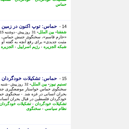
حماس
حماس: توپ اکنون در زمین 
14 -
-
-
شفقنا
بین الملل
31 روز پیش - دوشنبه 15 تیر 1405، 14:07
«حازم قاسم»، سخنگوی جنبش حماس، در گ
مثبت جدیدی» برای رفع آنچه به گفته او ب
شبکه الجزیره
-
رژیم اسراییل
-
الجزیره
-
حماس: تشکیلات خودگردان ت
15 -
-
-
تسنیم نیوز
بین الملل
32 روز پیش - شنبه 13 تیر 1405، 20:30
سخنگوی حماس خواستار موضعگیری جدی 
بحران انسانی در غزه شد. - سخنگوی ح
خودگردان فلسطین در قبال بحران انسانی
تشکیلات خودگردان
-
تشکیلات خودگردان
نظام سیاسی
-
سخنگوی