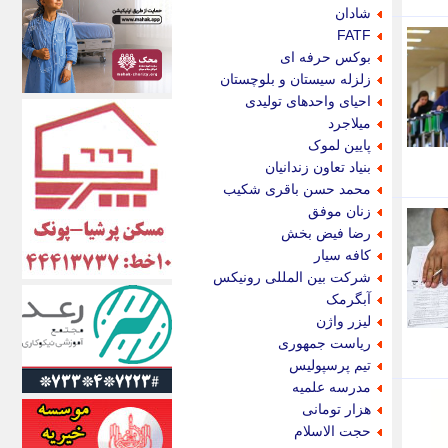
اکونیوز
شادان
الف
FATF
انتشار آنلاین
بوکس حرفه ای
اندیشه قرن
زلزله سیستان و بلوچستان
اندیشه معاصر
احیای واحدهای تولیدی
اندیشه ها
میلاجرد
انرژی پرس
پایین لموک
ای استخدام
بنیاد تعاون زندانیان
ایتنا
محمد حسن باقری شکیب
ایراف
زنان موفق
ایران آرت
رضا فیض بخش
ایران آنلاین
کافه سیار
ایران زندگی
شرکت بین المللی رونیکس
ایران فوری
آبگرمک
ایرانی روز
لیزر واژن
ایرانیتال
ریاست جمهوری
ایرنا
تیم پرسپولیس
ایسکانیوز
مدرسه علمیه
ایسنا
هزار تومانی
ایکنا
حجت الاسلام
ایلنا