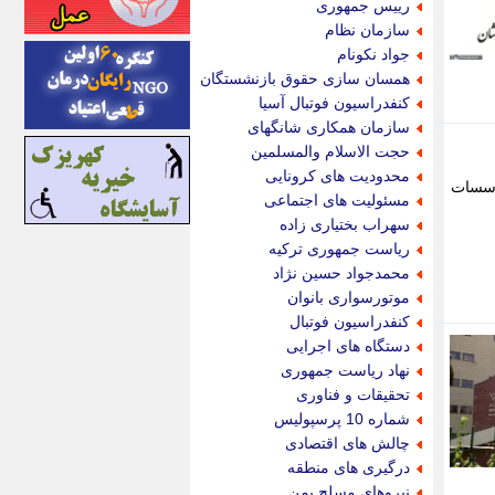
رییس جمهوری
اینتیتر
سازمان نظام
ایونا نیوز
جواد نکونام
بازتاب آنلاین
همسان سازی حقوق بازنشستگان
باشگاه خبرنگاران
کنفدراسیون فوتبال آسیا
باغستان نیوز
سازمان همکاری شانگهای
بامبوک
حجت الاسلام والمسلمین
ببین و بخون
محدودیت های کرونایی
ؤسسات
بدینسان
مسئولیت های اجتماعی
بنکر
سهراب بختیاری زاده
بیت ران
ریاست جمهوری ترکیه
پارس فوتبال
محمدجواد حسین نژاد
پارسینه
موتورسواری بانوان
پارسینه پلاس
کنفدراسیون فوتبال
پاز آنلاین
دستگاه های اجرایی
پاس گل
نهاد ریاست جمهوری
پانا
تحقیقات و فناوری
پرتو نیوز
شماره 10 پرسپولیس
پرسون
چالش های اقتصادی
پنجره نیوز
درگیری های منطقه
پویامگ
نیروهای مسلح یمن