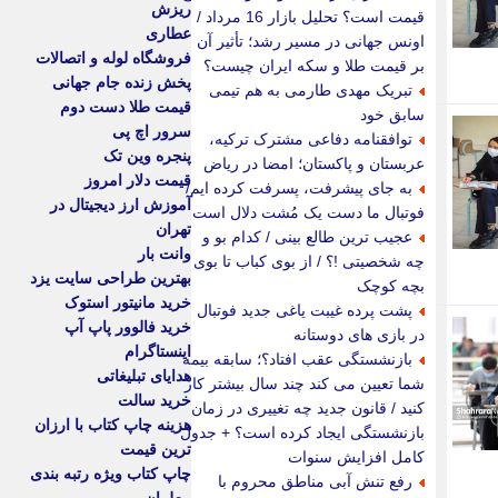
ریزش
قیمت است؟ تحلیل بازار 16 مرداد /
عطاری
اونس جهانی در مسیر رشد؛ تأثیر آن
فروشگاه لوله و اتصالات
بر قیمت طلا و سکه ایران چیست؟
پخش زنده جام جهانی
تبریک مهدی طارمی به هم تیمی
قیمت طلا دست دوم
سابق خود
سرور اچ پی
توافقنامه دفاعی مشترک ترکیه،
پنجره وین تک
عربستان و پاکستان؛ امضا در ریاض
قیمت دلار امروز
به جای پیشرفت، پسرفت کرده ایم/
آموزش ارز دیجیتال در
فوتبال ما دست یک مُشت دلال است
تهران
عجیب ترین طالع بینی / کدام بو و
وانت بار
چه شخصیتی !؟ / از بوی کباب تا بوی
بهترین طراحی سایت یزد
بچه کوچک
خرید مانیتور استوک
پشت پرده غیبت یاغی جدید فوتبال
خرید فالوور پاپ آپ
در بازی های دوستانه
اینستاگرام
بازنشستگی عقب افتاد؟؛ سابقه بیمه
هدایای تبلیغاتی
شما تعیین می کند چند سال بیشتر کار
خرید سالت
کنید / قانون جدید چه تغییری در زمان
هزینه چاپ کتاب با ارزان
بازنشستگی ایجاد کرده است؟ + جدول
ترین قیمت
کامل افزایش سنوات
چاپ کتاب ویژه رتبه بندی
رفع تنش آبی مناطق محروم با