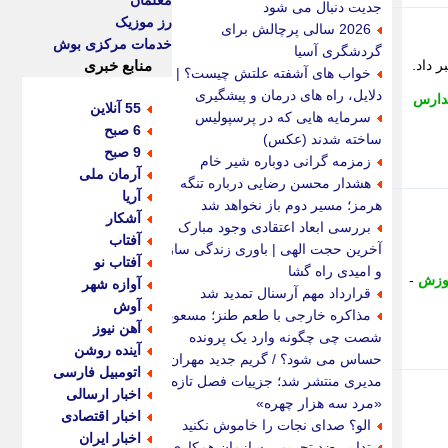
معلمان
جدیت دنبال می شود
رز موزیک
2026 سالی پرچالش برای
خدمات مرکزی بوش
گردشگری آسیا
 و نمونه دولتی در روز جمعه 29 خرداد خبر داد.
منابع خبری
خواب های آشفته علتش چیست؟ |
دلایل، راه های درمان و پیشگیری
دارس
55 آنلاین
سرمایه هایی که در پرسپولیس
6 صبح
ساخته شدند (عکس)
9 صبح
زمزمه گرانی دوباره شیر خام
آرمان ملی
هشدار محسن رضایی درباره تنگه
آریا
هرمز؛ مسیر دوم باز نخواهد شد
آشکار
بررسی ابعاد اعتقادی وجود مبارک
آفتاب
آخرین حجت الهی | باوری زندگی ساز
آفتاب نو
و امیدی راه گشا
وزش
-
آوازه شهر
قرارداد مهم آرسنال تمدید شد
آوش
مذاکره خارجی با طعم طنز؛ مسعود
آهن نیوز
شصت چی چگونه وارد یک پرونده
آینده روشن
حساس می شود؟ / گریم جدید مهران
اتومبیل فارسی
مدیری منتشر شد؛ جزییات فصل تازه
اخبار ارسالی
«مرد سه هزار چهره»
اخبار اقتصادی
الو؟ صدای نجات را خاموش نکنید
اخبار ایران
تدابیر ضد تحریمی سازمان همکاری