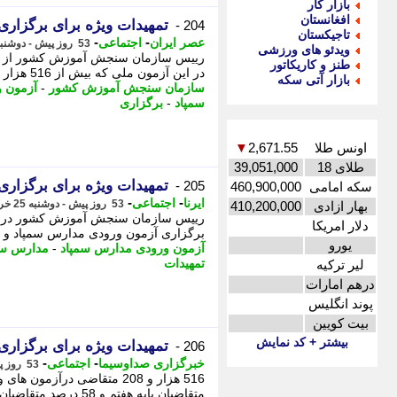
بازار کار
افغانستان
تمهیدات ویژه برای برگزاری 
204 -
تاجیکستان
-
-
عصر ایران
اجتماعی
53 روز پیش - دوشنبه 25 خرداد 1405، 19:40
ویدئو های ورزشی
طنز و کاریکاتور
در این آزمون ملی که بیش از 516 هزار داوطلب در آن ثبت نام کرده اند، - رییس سازمان ...
بازار آتی سکه
سازمان سنجش آموزش کشور
-
آزمون 
سمپاد
-
برگزاری
اونس طلا
2,671.55
▼
طلای 18
39,051,000
تمهیدات ویژه برای برگزاری 
205 -
سکه امامی
460,900,000
-
-
ایرنا
اجتماعی
53 روز پیش - دوشنبه 25 خرداد 1405، 19:25
بهار ازادی
410,200,000
رییس سازمان سنجش آموزش کشور در نشس
دلار امریکا
برگزاری آزمون ورودی مدارس سمپاد و نمونه دولتی 1405 بر هماهنگی و پیش 
یورو
آزمون ورودی مدارس سمپاد
-
مدارس سم
تمهیدات
لیر ترکیه
درهم امارات
پوند انگلیس
بیت کویین
بیشتر + کد نمایش
تمهیدات ویژه برای برگزاری
206 -
-
-
خبرگزاری صداوسیما
اجتماعی
53 روز پیش - دوشنبه 25 خرداد 1405، 17:00
متقاضیان پایه هفتم و 58 درصد متقاضیان پایه دهم هستند و درمجموع 53 درصد متقاضیان زن ...