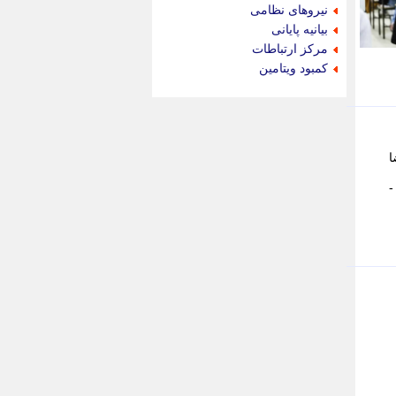
جام جم
نیروهای نظامی
جدید پرس
بیانیه پایانی
جماران
مرکز ارتباطات
جوان ایرانی
کمبود ویتامین
جهان مانا
جهان نگر
جهان نیوز
چطور
اد. - رضا
چمپیونات
چمدون
چه خبر
حادثه 24
حرف تو
حوادث پلاس
حوزه نیوز
خبر آنلاین
خبر جنوب
خبر سیاسی
خبر گردون
خبر ورزشی
خبرجو