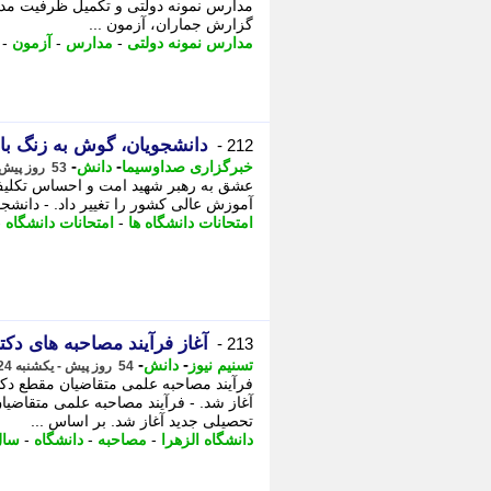
مدارس نمونه دولتی و تکمیل ظرفیت مدا
گزارش جماران، آزمون ...
مدارس نمونه دولتی
-
مدارس
-
آزمون
-
دانشجویان، گوش به زنگ باشن
212 -
-
-
خبرگزاری صداوسیما
دانش
53 روز پیش - یکشنبه 24 خرداد 1405، 21:25
عشق به رهبر شهید امت و احساس تکلیف 
آموزش عالی کشور را تغییر داد. - دانشجو
امتحانات دانشگاه ها
-
امتحانات دانشگاه
-
آغاز فرآیند مصاحبه های دکتری 1405-1406 در دانشگاه الز
213 -
-
-
تسنیم نیوز
دانش
54 روز پیش - یکشنبه 24 خرداد 1405، 16:50
فرآیند مصاحبه علمی متقاضیان مقطع دک
آغاز شد. - فرآیند مصاحبه علمی متقاضی
تحصیلی جدید آغاز شد. بر اساس ...
دانشگاه الزهرا
-
مصاحبه
-
دانشگاه
-
سال