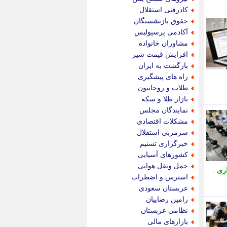
پویه آنلاین
کادرفنی استقلال
پیام نفت
حقوق بازنشستگان
تابناک
آکادمی پرسپولیس
تازه نیوز
مشاوران خانواده
تبیان
افزایش قیمت شیر
تجارت نیوز
بازگشت به ایران
تحریریه
راه های پیشگیری
ترابر نیوز
طلاب و روحانیون
ترفندباز
بازار طلا و سکه
تریبون اقتصاد
نمایندگان مجلس
تسنیم نیوز
مشکلات اقتصادی
تک ناک
سرمربی استقلال
تکراتو
خبرگزاری تسنیم
توریسم آنلاین
کشورهای آسیایی
تولید نیوز
حمل ونقل هوایی
ری
-
تیتر فوری
استرس و اضطراب
تیکنا
عربستان سعودی
جاب ویژن
رامین رضاییان
جار نیوز
نظامی عربستان
جالبتر
بازارهای مالی