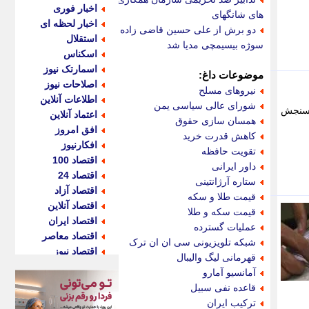
اخبار فوری
های شانگهای
اخبار لحظه ای
دو برش از علی حسین قاضی زاده
استقلال
سوژه بیسیمچی مدیا شد
اسکناس
اسمارتک نیوز
موضوعات داغ:
اصلاحات نیوز
نیروهای مسلح
اطلاعات آنلاین
شورای عالی سیاسی یمن
داد در سایت سازمان سنجش
اعتماد آنلاین
همسان سازی حقوق
افق امروز
کاهش قدرت خرید
افکارنیوز
تقویت حافظه
اقتصاد 100
داور ایرانی
اقتصاد 24
ستاره آرژانتینی
اقتصاد آزاد
قیمت طلا و سکه
اقتصاد آنلاین
قیمت سکه و طلا
اقتصاد ایران
عملیات گسترده
اقتصاد معاصر
شبکه تلویزیونی سی ان ان ترک
اقتصاد نیوز
قهرمانی لیگ والیبال
اکو ایران
آمانسیو آمارو
اکوفارس
قاعده نفی سبیل
اکونگار
ترکیب ایران