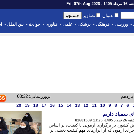
14 - Fri, 07th Aug 2026
عنوان
تصاویر
-
-
-
-
-
-
-
-
ورزشی
فرهنگی
پزشکی
علمی
فناوری
حوادث
بین الملل
اس
ازدهم
بروزرسانی: 08:32
20
19
18
17
16
15
14
13
12
11
10
9
8
7
6
ی سمپاد داریم
81681539
کشور، بر برگزاری آزمونی با کیفیت، بر اساس
رای آزمون که از ابزارهای مهم کیفیت بخشی بر