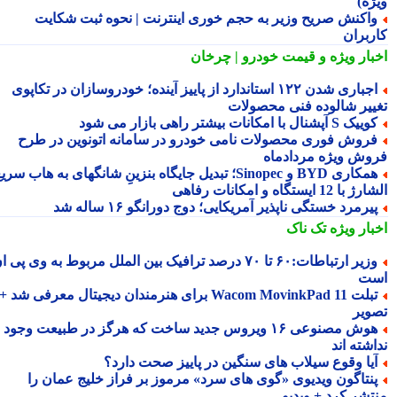
ژه)
اکنش صریح وزیر به حجم خوری اینترنت | نحوه ثبت شکایت
ربران
بار ویژه
و قیمت خودرو | چرخان
اجباری شدن ۱۲۲ استاندارد از پاییز آینده؛ خودروسازان در تکاپوی
ییر شالوده فنی محصولات
یک S آپشنال با امکانات بیشتر راهی بازار می شود
روش فوری محصولات نامی خودرو در سامانه اتونوین در طرح
وش ویژه مردادماه
همکاری BYD و Sinopec؛ تبدیل جایگاه بنزینِ شانگهای به هاب سریع
ا 12 ایستگاه و امکانات رفاهی
یرمرد خستگی ناپذیر آمریکایی؛ دوج دورانگو ۱۶ ساله شد
بار ویژه
تک ناک
وزیر ارتباطات:۶۰ تا ۷۰ درصد ترافیک بین الملل مربوط به وی پی ان
ت
تبلت Wacom MovinkPad 11 برای هنرمندان دیجیتال معرفی شد +
ویر
هوش مصنوعی ۱۶ ویروس جدید ساخت که هرگز در طبیعت وجود
شته اند
یا وقوع سیلاب های سنگین در پاییز صحت دارد؟
نتاگون ویدیوی «گوی های سرد» مرموز بر فراز خلیج عمان را
تشر کرد + ویدیو