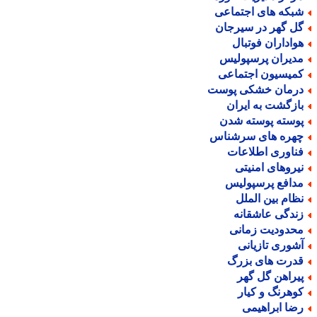
بکه های اجتماعی
ل گهر در سیرجان
واداران فوتبال
دیران پرسپولیس
میسیون اجتماعی
رمان خشکی پوست
ازگشت به ایران
وسته پوسته شدن
هره های سرشناس
ناوری اطلاعات
یروهای امنیتی
دافع پرسپولیس
ظام بین الملل
ندگی عاشقانه
حدودیت زمانی
شوری تازیانی
درت های بزرگ
یراهن گل گهر
وهرنگ و کیار
ضا ابراهیمی