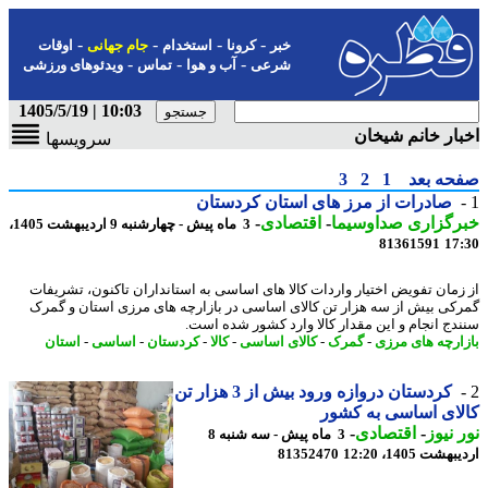
-
-
-
-
خبر
کرونا
استخدام
جام جهانی
اوقات
-
-
-
شرعی
آب و هوا
تماس
ویدئوهای ورزشی
10:03 | 1405/5/19
ار خانم شیخان
سرویسها
حه بعد
1
2
3
صادرات از مرز های استان کردستان
رگزاری صداوسیما
-
اقتصادی
-
3 ماه پیش - چهارشنبه 9 اردیبهشت 1405،
81361591
17
زمان تفویض اختیار واردات کالا های اساسی به استانداران تاکنون، تشریفات
کی بیش از سه هزار تن کالای اساسی در بازارچه های مرزی استان و گمرک
دج انجام و این مقدار کالا وارد کشور شده است.
ارچه های مرزی
-
گمرک
-
کالای اساسی
-
کالا
-
کردستان
-
اساسی
-
استان
کردستان دروازه ورود بیش از 3 هزار تن
ای اساسی به کشور
 نیوز
-
اقتصادی
-
3 ماه پیش - سه شنبه 8
شت 1405، 12:20
81352470