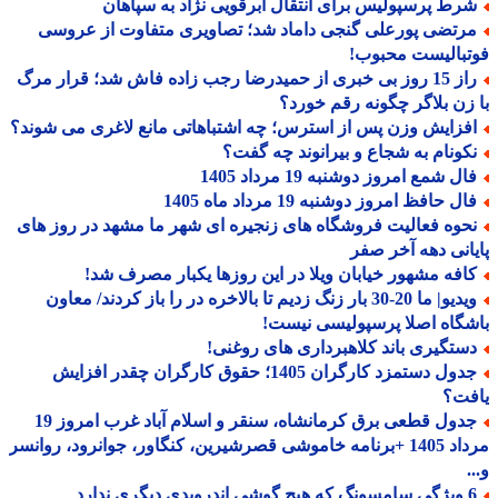
رط پرسپولیس برای انتقال ابرقویی نژاد به سپاهان
رتضی پورعلی گنجی داماد شد؛ تصاویری متفاوت از عروسی
بالیست محبوب!
راز 15 روز بی خبری از حمیدرضا رجب زاده فاش شد؛ قرار مرگ
زن بلاگر چگونه رقم خورد؟
فزایش وزن پس از استرس؛ چه اشتباهاتی مانع لاغری می شوند؟
کونام به شجاع و بیرانوند چه گفت؟
ل شمع امروز دوشنبه 19 مرداد 1405
ل حافظ امروز دوشنبه 19 مرداد ماه 1405
حوه فعالیت فروشگاه های زنجیره ای شهر ما مشهد در روز های
انی دهه آخر صفر
افه مشهور خیابان ویلا در این روزها یکبار مصرف شد!
ویدیو| ما 20-30 بار زنگ زدیم تا بالاخره در را باز کردند/ معاون
گاه اصلا پرسپولیسی نیست!
ستگیری باند کلاهبرداری های روغنی!
جدول دستمزد کارگران 1405؛ حقوق کارگران چقدر افزایش
فت؟
جدول قطعی برق کرمانشاه، سنقر و اسلام آباد غرب امروز 19
مرداد 1405 +برنامه خاموشی قصرشیرین، کنگاور، جوانرود، روانسر
درویدی دیگری ندارد