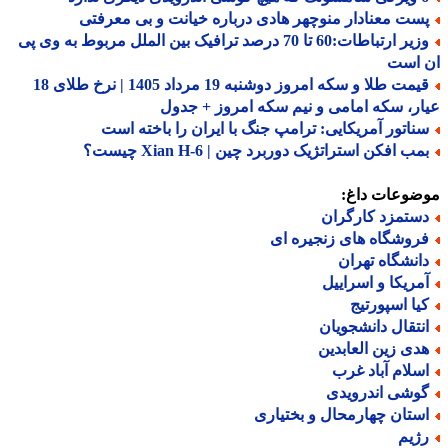
ست معنادار منوچهر هادی درباره خیانت و بی معرفتی
وزیر ارتباطات:60 تا 70 درصد ترافیک بین الملل مربوط به وی پی
 است
قیمت طلا و سکه امروز دوشنبه 19 مرداد 1405 | نرخ طلای 18
ر، سکه امامی و نیم سکه امروز + جدول
ناتور آمریکایی: ترامپ جنگ با ایران را باخته است
ب افکن استراتژیک دوربرد چین | Xian H-6 چیست؟
ضوعات داغ:
ستمزد کارگران
روشگاه های زنجیره ای
انشگاه تهران
مریکا و اسراییل
یا اسپورتیج
نتقال دانشجویان
دی زین العابدین
سلام آباد غرب
وشی اندرویدی
ستان چهارمحال و بختیاری
ژیم