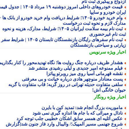
دواج و پیگیری ثبت نام
قیمت خودروهای داخلی امروز دوشنبه ۱۹ مرداد ۱۴۰۵ | جدول قیمت
ران خودرو و سایپا
وام خرید خودرو ۱۴۰۵؛ شرایط دریافت وام خرید خودرو از بانک ها +
ارک لازم و نحوه ثبت درخواست
ثبت نام بیمه سلامت ایرانیان ۱۴۰۵؛ شرایط، مدارک، هزینه و نحوه
ت نام غیرحضوری
ثبت نام سفرهای رایگان بازنشستگان تابستان ۱۴۰۵ | شرایط سفر
ارتی و سیاحتی بازنشستگان
بار ویژه
سرنویس
شدار ظریف درباره جنگ روایت ها؛ نگاه تهدیدمحور را کنار بگذاریم
یلم ممنوعه امیر جدیدی و لیلی رشیدی منتشر شد
قشه قهرمانی آسیا روی میز روبرتو پیاتزا
ست معنادار منوچهر هادی درباره خیانت و بی معرفتی
لفی متفاوت حدیثه تهرانی در روز گربه؛ قاب متفاوت با گربه
وان خانگی اش!
بار ویژه
رونگار
اموریت بزرگ انجام شد: تمدید کین با بایرن
ادال و میراثی که با جام ها اندازه گیری نمی شود
کس آتلیه ای همسر سابق اشکان خطیبی جلب توجه کرد
روع جهنمی مسیر المپیک؛/ والیبال وارد فاز جنون شد(گزارش