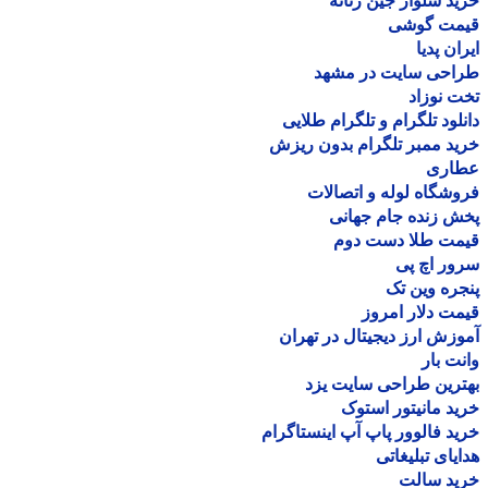
د شلوار جین زنانه
مت گوشی
ان پدیا
احی سایت در مشهد
 نوزاد
لود تلگرام و تلگرام طلایی
د ممبر تلگرام بدون ریزش
اری
شگاه لوله و اتصالات
 زنده جام جهانی
مت طلا دست دوم
ر اچ پی
ره وین تک
ت دلار امروز
زش ارز دیجیتال در تهران
ت بار
رین طراحی سایت یزد
د مانیتور استوک
د فالوور پاپ آپ اینستاگرام
یای تبلیغاتی
ید سالت