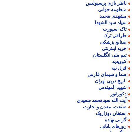
اظر بازی پرسپولیس
نظومه خوانی
شهدی محمد
پاه سید الشهدا
اک اسپورت
راقی ترک
نایع پزشکی
رید اینترنتی
یم ملی انگلستان
وویدیه
زل تپه
دا و سیمای فارس
اریخ دربی تهران
هید المهندس
کوراتور
یت الله سیدمحمد سعیدی
نعت، معدن و تجارت
ستفان دوژاریک
رانی نهاده
وزهای پایانی