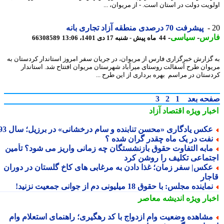
ویت دولت در استان است. - از مریوان، ...
پیشرفت 70 درصدی منطقه آزاد تجاری بانه
رس
-
سیاسی
-
44 ماه پیش - شنبه 17 دی 1401، 13:06
66308589
گزارش خبرگزاری فارس از مریوان، در جریان سفر امروز استاندار کردستان به
وان طرح آسفالت روستای میرآباد شهرستان مریوان افتتاح شد. استاندار
ستان در مراسم بهره برداری از این طرح ...
حه بعد
1
2
3
بار ویژه
اقتصاد آزاد
کس یادگاری «محسن تنابنده و سام درخشانی» در برزیل؛ سال 93
فت در یک ماه چقدر گران شده ؟
ابه التفاوت حقوق بازنشستگان چه زمانی واریز می شود؟ تأمین
تماعی تکلیف را روشن کرد
کس| سفر زمان؛ غذا دادن به مرغابی های کاخ گلستان در دوران
جار
ماینده مجلس: با حقوق 18 میلیونی دم از جوانی جمعیت نزنید!
بار ویژه
اندیشه معاصر
شاهده وضعیت وام ازدواج با کد رهگیری؛ راهنمای استعلام وام