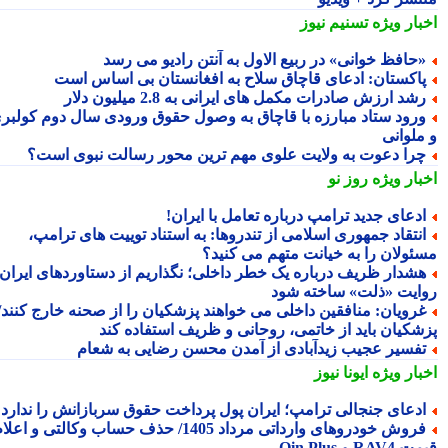
بار ویژه
تسنیم نیوز
حافظ خوانی» در ربیع الاول به آنتن رادیو می رسد
اکستان: ادعای قاچاق سلاح به افغانستان بی اساس است
شد ارزش صادرات مکمل های ایرانی به 2.8 میلیون دلار
رود ستاد مبارزه با قاچاق به وصول حقوق ورودی سال دوم کولبری
ملوانی
را دعوت به ولایت علوی مهم ترین محور رسالت نبوی است؟
بار ویژه
روز نو
دعای جدید ترامپ درباره تعامل با ایران!
نتقاد جمهوری اسلامی از تندروها: به استناد توییت های ترامپ،
ئولان را به خیانت متهم می کنید؟
شدار ظریف درباره یک خطر داخلی؛ نگذاریم از دستاوردهای ایران
ایت «ذلت» ساخته شود
رویان: منافقین داخلی می خواهند پزشکیان را از صحنه خارج کنند/
شکیان باید از خاتمی، روحانی و ظریف استفاده کند
فسیر عجیب زیدآبادی از آمدن محسن رضایی به شعام
بار ویژه
ایونا نیوز
دعای جنجالی ترامپ؛ ایران پول پرداخت حقوق سربازانش را ندارد
فروش خودروهای وارداتی مرداد 1405/ حذف حساب وکالتی و اعلام
RA و Qin Plus