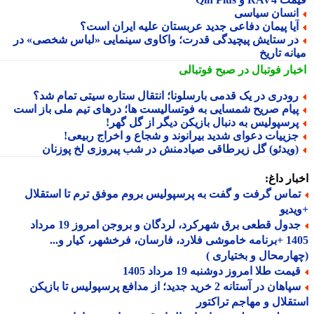
نسان سیاسی
یا پیمان دفاعی جدید عربستان علیه ایران است؟
ر ستایش پیچیدگی قدرت؛ واکاوی سینمایی «لباس شخصی» در
نه تاریخ
بار فوتبال در صبح فوتبالی
ودری در یک قدمی بارسلونا؛ انتقال ستاره سیتی تمام شد؟
یام صریح شمسایی به فوتسالیست ها؛ درهای تیم ملی باز است
رسپولیس به دنبال بازیکن دیگر از گل گهر!
زییات دعوای شدید بیرانوند و شجاع و اخراج ربیعی!
ویدئو) گل زیرطاقی صیادمنش در شب پیروزی لخ پوزنان
ار داغ:
ماس گرفت و گفت به پرسپولیس بروم موفق ترم تا استقلال
دیو
جدول قطعی برق شهرکرد، لردگان و بروجن امروز 19 مرداد
1405 +برنامه خاموشی فلارد، فارسان، فرخشهر، کیار و...
ارمحال و بختیاری )
مت طلا امروز دوشنبه 19 مرداد 1405
سپاهان در آستانه 2 خرید جدید؛ از مدافع پرسپولیس تا بازیکن
قلال و مهاجم تراکتور