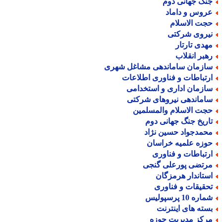
نگ جهانی دوم
روس و داماد
جت الاسلام
یروی شرکتی
هدی تارتار
هبر انقلاب
ازمان ساماندهی مشاغل شهری
رتباطات و فناوری اطلاعات
ازمان اداری و استخدامی
اماندهی نیروهای شرکتی
جت الاسلام والمسلمین
اریخ جنگ جهانی دوم
حمدجواد حسین نژاد
وزه علمیه خراسان
رتباطات و فناوری
رتضی پورعلی گنجی
ستاندار هرمزگان
حقیقات و فناوری
اره 10 پرسپولیس
سته های اینترنت
رکز مدیریت حوزه