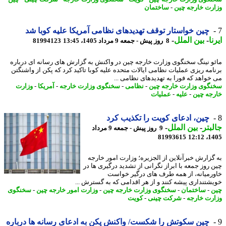
رت خارجه چین
-
ساختمان
چین خواستار توقف تهدیدهای نظامی آمریکا علیه کوبا شد
ا
-
بین الملل
-
8 روز پیش - جمعه 9 مرداد 1405، 13:45
81994123
و نینگ سخنگوی وزارت خارجه چین در واکنش به گزارش های رسانه ای درباره
امه ریزی عملیات نظامی ایالات متحده علیه کوبا تاکید کرد که پکن از واشنگتن
خواهد که فورا به تهدیدهای نظامی ...
گوی وزارت خارجه چین
-
نظامی
-
سخنگوی وزارت خارجه
-
آمریکا
-
وزارت
جه چین
-
علیه
-
عملیات
چین، ادعای کویت را تکذیب کرد
بتر
-
بین الملل
-
9 روز پیش - جمعه 9 مرداد
81993615
1405
گزارش خبرآنلاین از الجزیره؛ وزارت امور خارجه
 روز جمعه با ابراز نگرانی از تشدید درگیری ها در
رمیانه، از همه طرف های درگیر خواست
شتنداری پیشه کنند و از هر اقدامی که به گسترش ...
-
ساختمان
-
سخنگوی وزارت خارجه چین
-
وزارت امور خارجه چین
-
سخنگوی
رت خارجه
-
شرکت چینی
-
کویت
چین سکوتش را شکست/ واکنش پکن به ادعای رسانه ها درباره