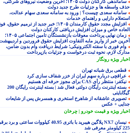
ساماندهی کارکنان دولت ۱۴۰۵؛ آخرین وضعیت نیروهای شرکتی،
ف واسطه ها و جزئیات طرح جدید دولت
امانه سعدی چیست؟ | ورود به سامانه سعدی سهام عدالت،
تعلام دارایی و راهنمای خدمات
افزایش مجدد حقوق کارمندان ۱۴۰۵؛ خبر جدید از ترمیم حقوق، فوق
عاده خاص و میزان افزایش دریافتی کارکنان دولت
زمان نهایی پرداخت معوقات بازنشستگان تامین اجتماعی ۱۴۰۵؛
رین خبر از واریز مابه التفاوت افزایش حقوق فروردین و اردیبهشت
ام فوری با سفته الکترونیکی؛ شرایط دریافت وام بدون ضامن،
ارک لازم، نحوه ثبت درخواست و جزئیات بازپرداخت
بار ویژه
رونگار
طعی برق شبانه تهران
راقچی درباره سهم ایران از خزر شفاف سازی کرد
یکفر: منتظر رأی CAS برای مجوز حرفه ای هستیم
بسته اینترنت رایگان دولتی فعال شد | بسته اینترنت رایگان 200
ابایتی
صویری عاشقانه از شاهرخ استخری و همسرش پس از شایعات
ایی + عکس
بار ویژه
و قیمت خودرو | چرخان
نیسان NX7 پلاگین هیبرید با باتری 40.95 کیلووات ساعتی و برد برقی
 معرفی شد