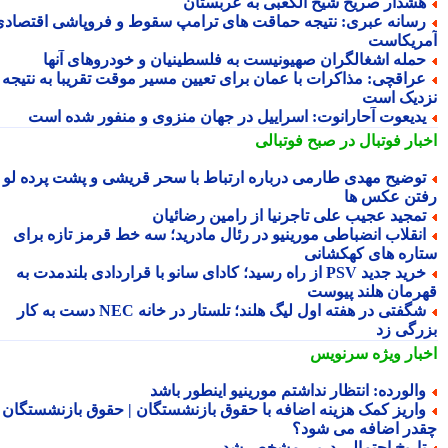
شدار صریح شیخ الکعبی به عربستان
سانه عبری: نتیجه حماقت های ترامپ سقوط و فروپاشی اقتصادی
ریکاست
مله اشغالگران صهیونیست به فلسطینیان و خودروهای آنها
راقچی: مذاکرات با عمان برای تعیین مسیر موقت تقریبا به نتیجه
دیک است
دیعوت آحارانوت: اسراییل در جهان منزوی و منفور شده است
بار فوتبال در صبح فوتبالی
وضیح مهدی طارمی درباره ارتباط با سحر قریشی و پشت پرده لو
تن عکس ها
مجید عجیب علی تاجرنیا از رامین رضائیان
نقلاب انضباطی مورینیو در رئال مادرید؛ سه خط قرمز تازه برای
اره های کهکشانی
خرید جدید PSV از راه رسید؛ کادای سانو با قراردادی بلندمدت به
رمان هلند پیوست
شگفتی در هفته اول لیگ هلند؛ تلستار در خانه NEC دست به کار
رگی زد
بار ویژه
سرنویس
الورده: انتظار نداشتم مورینیو اینطور باشد
اریز کمک هزینه اضافه با حقوق بازنشستگان | حقوق بازنشستگان
در اضافه می شود؟
اریخ احتمالی دربی مشخص شد