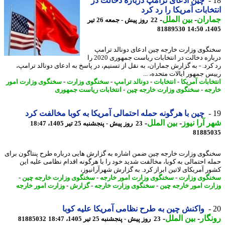
چین ادعای ترامپ درباره دخالت در
خابات آمریکا را رد کرد
اران
-
بین الملل
-
22 روز پیش - جمعه 26 تیر
81889530
1405
گوی وزارت خارجه چین ادعای دونالد ترامپ
درباره دخالت در انتخابات ریاست جمهوری 2020 را
کرد. - به گزارش جماران، به نقل از تسنیم، در پاسخ به ادعای دونالد ترامپ،
س جمهور ایالات متحده، ...
خابات آمریکا
-
انتخابات
-
دونالد ترامپ
-
سخنگوی وزارت
-
سخنگوی وزارت امور
جه
-
سخنگوی وزارت خارجه چین
-
انتخابات ریاست جمهوری
چین با هرگونه حمله احتمالی آمریکا به کوبا مخالفت کرد
 آرا نیوز
-
بین الملل
-
23 روز پیش - پنجشنبه 25 تیر 1405، 18:47
81885
گوی وزارت خارجه چین ضمن اشاره به گزارش هایی درباره طرح پنتاگون برای
ه احتمالی به کوبا، مخالفت شدید خود را با هرگونه اقدام نظامی علیه این
ر آمریکای لاتین ابراز کرد. به گزارش شهرآرانیوز،
گوی وزارت
-
سخنگوی وزارت امور خارجه
-
سخنگوی وزارت خارجه چین
-
رت امور خارجه چین
-
سخنگوی وزارت خارجه
-
گزارش
-
وزارت امور خارجه
واکنش چین به طرح نظامی آمریکا علیه کوبا
گار
-
بین الملل
-
23 روز پیش - پنجشنبه 25 تیر 1405، 18:47
81885032