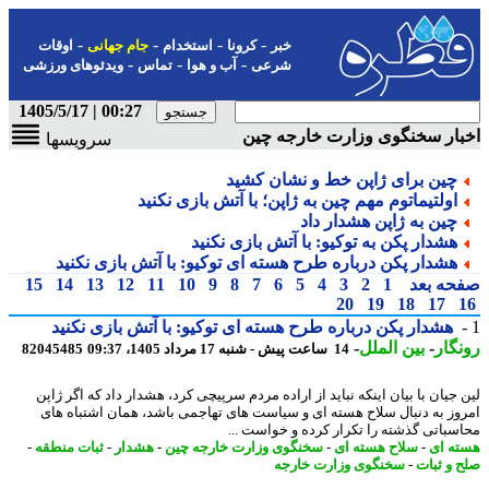
-
-
-
-
خبر
کرونا
استخدام
جام جهانی
اوقات
-
-
-
شرعی
آب و هوا
تماس
ویدئوهای ورزشی
00:27 | 1405/5/17
ار سخنگوی وزارت خارجه چین
سرویسها
چین برای ژاپن خط و نشان کشید
اولتیماتوم مهم چین به ژاپن؛ با آتش بازی نکنید
چین به ژاپن هشدار داد
هشدار پکن به توکیو: با آتش بازی نکنید
هشدار پکن درباره طرح هسته ای توکیو: با آتش بازی نکنید
حه بعد
1
2
3
4
5
6
7
8
9
10
11
12
13
14
15
20
19
18
17
هشدار پکن درباره طرح هسته ای توکیو: با آتش بازی نکنید
گار
-
بین الملل
-
14 ساعت پیش - شنبه 17 مرداد 1405، 09:37
82045485
 جیان با بیان اینکه نباید از اراده مردم سرپیچی کرد، هشدار داد که اگر ژاپن
وز به دنبال سلاح هسته ای و سیاست های تهاجمی باشد، همان اشتباه های
سباتی گذشته را تکرار کرده و خواست ...
ه ای
-
سلاح هسته ای
-
سخنگوی وزارت خارجه چین
-
هشدار
-
ثبات منطقه
-
 و ثبات
-
سخنگوی وزارت خارجه