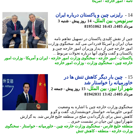
ه
-
امور خارجه
-
آمریکا
رایزنی چین و پاکستان درباره ایران
نویس
-
بین الملل
-
14 روز پیش - شنبه 3
1، 16:43
81951062
 از نقش کلیدی پاکستان در تسهیل تفاهم نامه
ن ایران و آمریکا قدردانی می کند. سخنگوی وزارت
ر خارجه چین از دیدار وزیران امور خارجه چین و
ستان و گفت وگوی آنها درباره تحولات مربوط ...
ستان
-
امور خارجه
-
سخنگوی وزارت امور خارجه
-
ایران و آمریکا
-
وزارت امور
جه چین
-
سخنگوی وزارت
-
وزارت امور خارجه
چین بار دیگر کاهش تنش ها در
رمیانه را خواستار شد
 آرا نیوز
-
بین الملل
-
15 روز پیش - جمعه 2
1، 13:42
81942031
گوی وزارت خارجه چین با اشاره به وضعیت
نی خاورمیانه، خواستار خویشتنداری، گفت و گو و
ش تنش برای بازگرداندن صلح در منطقه خلیج فارس شد. به گزارش
آرانیوز، لین جیان در نشست خبری ...
قه خلیج فارس
-
سخنگوی وزارت خارجه چین
-
خاورمیانه
-
خواستار
-
سخنگوی
رت خارجه
-
منطقه
-
کاهش تنش