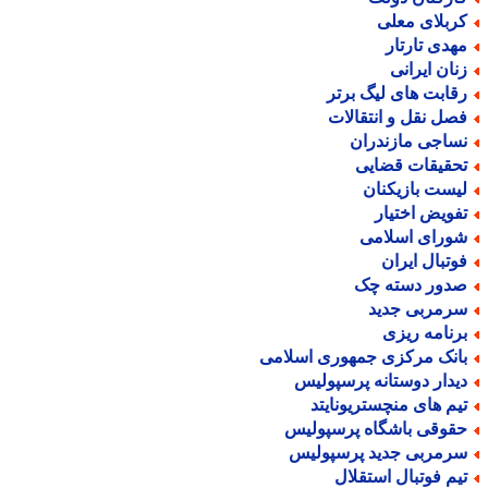
ربلای معلی
هدی تارتار
نان ایرانی
قابت های لیگ برتر
صل نقل و انتقالات
ساجی مازندران
حقیقات قضایی
یست بازیکنان
فویض اختیار
ورای اسلامی
وتبال ایران
دور دسته چک
رمربی جدید
رنامه ریزی
انک مرکزی جمهوری اسلامی
یدار دوستانه پرسپولیس
یم های منچستریونایتد
قوقی باشگاه پرسپولیس
رمربی جدید پرسپولیس
یم فوتبال استقلال