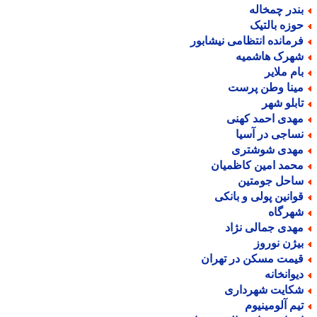
ندر چمخاله
وزه بالتیک
رمانده انتظامی نیشابور
هرک هاشمیه
ام ملایر
ینا وطن پرست
ابلو شهر
هدی احمد کهنی
ساجی در آسیا
هدی شوشتری
حمد امین کاظمیان
احل جومتین
وانین پولی و بانکی
هرگاه
هدی جمالی نژاد
یژن نوروز
یمت مسکن در تهران
یوانخانه
کایت شهرداری
یم آلومینیوم