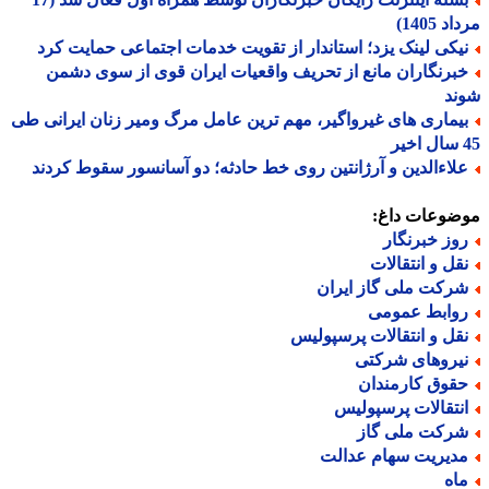
 1405)
یکی لینک یزد؛ استاندار از تقویت خدمات اجتماعی حمایت کرد
برنگاران مانع از تحریف واقعیات ایران قوی از سوی دشمن
ند
یماری های غیرواگیر، مهم ترین عامل مرگ ومیر زنان ایرانی طی
لاءالدین و آرژانتین روی خط حادثه؛ دو آسانسور سقوط کردند
ضوعات داغ:
وز خبرنگار
قل و انتقالات
رکت ملی گاز ایران
وابط عمومی
قل و انتقالات پرسپولیس
یروهای شرکتی
قوق کارمندان
نتقالات پرسپولیس
رکت ملی گاز
دیریت سهام عدالت
اه