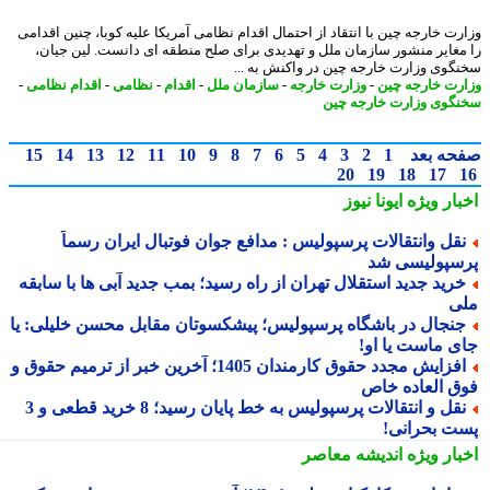
رت خارجه چین با انتقاد از احتمال اقدام نظامی آمریکا علیه کوبا، چنین اقدامی
مغایر منشور سازمان ملل و تهدیدی برای صلح منطقه ای دانست. لین جیان،
گوی وزارت خارجه چین در واکنش به ...
رت خارجه چین
-
وزارت خارجه
-
سازمان ملل
-
اقدام
-
نظامی
-
اقدام نظامی
-
گوی وزارت خارجه چین
حه بعد
1
2
3
4
5
6
7
8
9
10
11
12
13
14
15
20
19
18
17
بار ویژه
ایونا نیوز
قل وانتقالات پرسپولیس : مدافع جوان فوتبال ایران رسماً
سپولیسی شد
رید جدید استقلال تهران از راه رسید؛ بمب جدید آبی ها با سابقه
ی
نجال در باشگاه پرسپولیس؛ پیشکسوتان مقابل محسن خلیلی: یا
ی ماست یا او!
افزایش مجدد حقوق کارمندان 1405؛ آخرین خبر از ترمیم حقوق و
ق العاده خاص
نقل و انتقالات پرسپولیس به خط پایان رسید؛ 8 خرید قطعی و 3
ت بحرانی!
بار ویژه
اندیشه معاصر