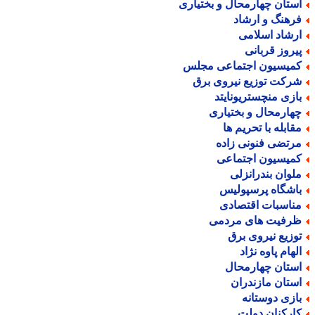
ستان چهارمحال و بختیاری
رهنگ و ارشاد
رشاد اسلامی
یروز قربانی
میسیون اجتماعی مجلس
رکت توزیع نیروی برق
ازی منچستریونایتد
هارمحال و بختیاری
قابله با تحریم ها
رتضی فنونی زاده
میسیون اجتماعی
لوان بندرانزلی
اشگاه پرسپولیس
ناسبات اقتصادی
رفیت های مردمی
وزیع نیروی برق
لهام پاوه نژاد
ستان چهارمحال
ستان مازندران
ازی دوستانه
ارکنان دولت