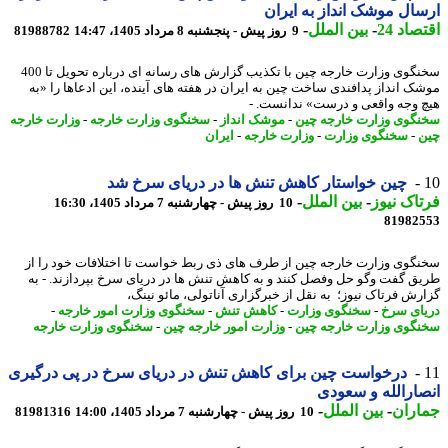
ال موشک انداز به ایران
اد 24
-
بین الملل
-
9 روز پیش - پنجشنبه 8 مرداد 1405، 14:47
81988782
سخنگوی وزارت خارجه چین با تکذیب گزارش های رسانه ای درباره تحویل تا 400
ک انداز پدافندی ساخت چین به ایران در هفته های آینده، این ادعاها را «به
 وجه واقعی و درست» ندانست. -
گوی وزارت خارجه چین
-
موشک انداز
-
سخنگوی وزارت خارجه
-
وزارت خارجه
-
سخنگوی وزارت
-
وزارت خارجه
-
ایران
چین خواستار کاهش تنش ها در دریای سرخ شد
اک نیوز
-
بین الملل
-
10 روز پیش - چهارشنبه 7 مرداد 1405، 16:30
81982
گوی وزارت خارجه چین از طرف های ذی ربط خواست تا اختلافات خود را از
ق گفت وگو حل وفصل کنند و به کاهش تنش ها در دریای سرخ بپردازند. - به
رش فرتاک نیوز؛ به نقل از خبرگزاری آناتولی، مائو نینگ،
ای سرخ
-
سخنگوی وزارت
-
کاهش تنش
-
سخنگوی وزارت امور خارجه
-
گوی وزارت خارجه چین
-
وزارت امور خارجه چین
-
سخنگوی وزارت خارجه
درخواست چین برای کاهش تنش در دریای سرخ در پی درگیری
ارالله و سعودی
اران
-
بین الملل
-
10 روز پیش - چهارشنبه 7 مرداد 1405، 14:00
81981316