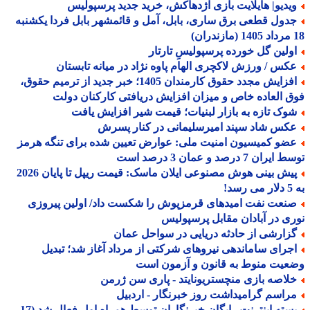
یدیو| هایلایت بازی اژدهاکش، خرید جدید پرسپولیس
دول قطعی برق ساری، بابل، آمل و قائمشهر بابل فردا یکشنبه
ولین گل خورده پرسپولیسِ تارتار
کس / ورزش لاکچری الهام پاوه نژاد در میانه تابستان
افزایش مجدد حقوق کارمندان 1405؛ خبر جدید از ترمیم حقوق،
 العاده خاص و میزان افزایش دریافتی کارکنان دولت
وک تازه به بازار لبنیات؛ قیمت شیر افزایش یافت
کس شاد سپند امیرسلیمانی در کنار پسرش
ضو کمیسیون امنیت ملی: عوارض تعیین شده برای تنگه هرمز
ران 7 درصد و عمان 3 درصد است
پیش بینی هوش مصنوعی ایلان ماسک: قیمت ریپل تا پایان 2026
!
نعت نفت امیدهای قرمزپوش را شکست داد/ اولین پیروزی
ی در آبادان مقابل پرسپولیس
زارشی از حادثه دریایی در سواحل عمان
جرای ساماندهی نیروهای شرکتی از مرداد آغاز شد؛ تبدیل
یت منوط به قانون و آزمون است
لاصه بازی منچستریونایتد - پاری سن ژرمن
راسم گرامیداشت روز خبرنگار - اردبیل
بسته اینترنت رایگان خبرنگاران توسط همراه اول فعال شد (17