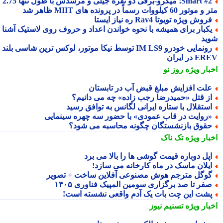
Smart #2؛ میکرو-برقی دو نفره جیلی و مرسدس با طول تنها 2.75
ور 60 کیلووات رسماً در پرونده های MIIT ظاهر شد
روش ویژه تویوتا Rav4 ره نیاز ایستا
کبار برای همیشه با نحوه خواندن اعداد و حروف روی لاستیک آشنا
ید
رونمایی خودرو IM LS9 توسط نیکا موتور، لوکس ترین شاسی بلند
 در ایران
بار ویژه
روز نو
لت افزایش مبلغ قبض آب در تابستان
ز قتل «حمیدرضا رجب زاده» چه می دانیم؟
ستقلال با ستاره ایرانی لگانس به توافق رسید
روایت در قاب عمودی» با حضور سه چهره سینمایی
قوق بازنشستگان چگونه محاسبه می شود؟
بار ویژه
تک ناک
پل دوباره قیمت گوشی ها را بالا می برد
یلان ماسک در ماه کارخانه می سازد!
وگل مترجم هوش مصنوعی آفلاین ساخت + تصویر
فر تا صد برگزاری سومین المپیک فناوری ۱۴۰۵
شت این چت بات یک آدم واقعی نشسته است!
بار ویژه
تسنیم نیوز