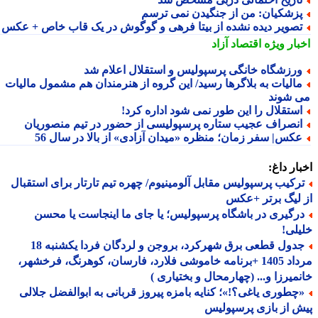
زشکیان: من از جنگیدن نمی ترسم
صویر دیده نشده از بیتا فرهی و گوگوش در یک قاب خاص + عکس
بار ویژه
اقتصاد آزاد
رزشگاه خانگی پرسپولیس و استقلال اعلام شد
الیات به بلاگرها رسید/ این گروه از هنرمندان هم مشمول مالیات
 شوند
ستقلال را این طور نمی شود اداره کرد!
نصراف عجیب ستاره پرسپولیسی از حضور در تیم منصوریان
کس| سفر زمان؛ منظره «میدان آزادی» از بالا در سال 56
ار داغ:
رکیب پرسپولیس مقابل آلومینیوم/ چهره تیم تارتار برای استقبال
لیگ برتر +عکس
رگیری در باشگاه پرسپولیس؛ یا جای ما اینجاست یا محسن
لی!
جدول قطعی برق شهرکرد، بروجن و لردگان فردا یکشنبه 18
مرداد 1405 +برنامه خاموشی فلارد، فارسان، کوهرنگ، فرخشهر،
میرزا و... (چهارمحال و بختیاری )
چطوری یاغی؟!»؛ کنایه بامزه پیروز قربانی به ابوالفضل جلالی
 از بازی پرسپولیس