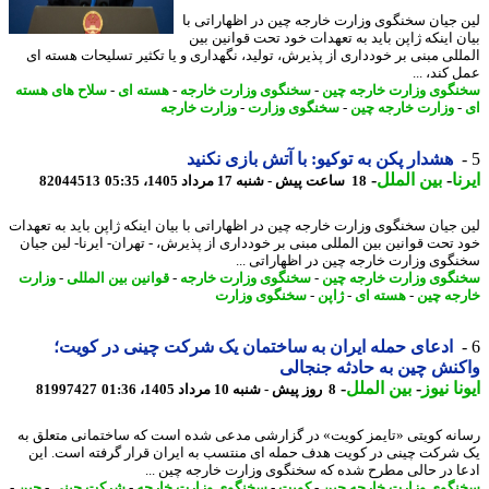
 جیان سخنگوی وزارت خارجه چین در اظهاراتی با
ن اینکه ژاپن باید به تعهدات خود تحت قوانین بین
للی مبنی بر خودداری از پذیرش، تولید، نگهداری و یا تکثیر تسلیحات هسته ای
کند، ...
گوی وزارت خارجه چین
-
سخنگوی وزارت خارجه
-
هسته ای
-
سلاح های هسته
وزارت خارجه چین
-
سخنگوی وزارت
-
وزارت خارجه
هشدار پکن به توکیو: با آتش بازی نکنید
ا
-
بین الملل
-
18 ساعت پیش - شنبه 17 مرداد 1405، 05:35
82044513
 جیان سخنگوی وزارت خارجه چین در اظهاراتی با بیان اینکه ژاپن باید به تعهدات
 تحت قوانین بین المللی مبنی بر خودداری از پذیرش، - تهران- ایرنا- لین جیان
گوی وزارت خارجه چین در اظهاراتی ...
گوی وزارت خارجه چین
-
سخنگوی وزارت خارجه
-
قوانین بین المللی
-
وزارت
جه چین
-
هسته ای
-
ژاپن
-
سخنگوی وزارت
ادعای حمله ایران به ساختمان یک شرکت چینی در کویت؛
نش چین به حادثه جنجالی
نا نیوز
-
بین الملل
-
8 روز پیش - شنبه 10 مرداد 1405، 01:36
81997427
نه کویتی «تایمز کویت» در گزارشی مدعی شده است که ساختمانی متعلق به
شرکت چینی در کویت هدف حمله ای منتسب به ایران قرار گرفته است. این
ا در حالی مطرح شده که سخنگوی وزارت خارجه چین ...
گوی وزارت خارجه چین
-
کویت
-
سخنگوی وزارت خارجه
-
شرکت چینی
-
چین
-