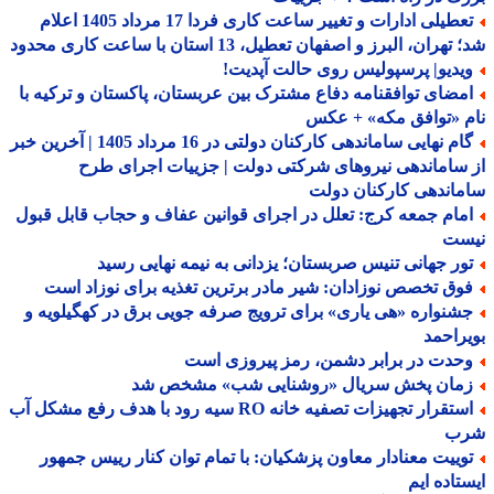
تعطیلی ادارات و تغییر ساعت کاری فردا 17 مرداد 1405 اعلام
هران، البرز و اصفهان تعطیل، 13 استان با ساعت کاری محدود
یدیو| پرسپولیس روی حالت آپدیت!
مضای توافقنامه دفاع مشترک بین عربستان، پاکستان و ترکیه با
 «توافق مکه» + عکس
گام نهایی ساماندهی کارکنان دولتی در 16 مرداد 1405 | آخرین خبر
ساماندهی نیروهای شرکتی دولت | جزییات اجرای طرح
اندهی کارکنان دولت
مام جمعه کرج: تعلل در اجرای قوانین عفاف و حجاب قابل قبول
ست
ور جهانی تنیس صربستان؛ یزدانی به نیمه نهایی رسید
وق تخصص نوزادان: شیر مادر برترین تغذیه برای نوزاد است
شنواره «هی یاری» برای ترویج صرفه جویی برق در کهگیلویه و
راحمد
حدت در برابر دشمن، رمز پیروزی است
مان پخش سریال «روشنایی شب» مشخص شد
استقرار تجهیزات تصفیه خانه RO سیه رود با هدف رفع مشکل آب
ب
وییت معنادار معاون پزشکیان: با تمام توان کنار رییس جمهور
تاده ایم