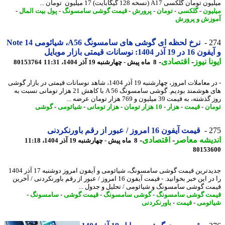
مان گلکسی A17 (نسخه 128 گیگابایت) 17 میلیون تومان ...
یون
-
گلکسی
-
تومان
-
پرورش
-
قیمت گوشی سامسونگ
-
پول بیت المال
-
زش و پرورش
2
نرخ لحظه ای گوشی های سامسونگ A56، شیائومی Note 14
آذر 1404: نوسانات قیمتی بازار موبایل
نا نیوز
-
اقتصادی
-
8 ماه پیش - چهارشنبه 19 آذر 1404، 11:31
80153764
- در معاملات امروز، چهارشنبه 19 آذر 1404، شاهد نوسانات قیمتی در بازار گوشی
های هوشمند بودیم. گوشی سامسونگ A 56 با کاهش 21 هزار تومانی نسبت به
ه، به قیمت 39 میلیون و 769 هزار تومان عرضه ...
ان
-
قیمت
-
هزار
-
10 هزار تومان
-
هزار تومانی
-
شیائومی
-
گوشی
2
قیمت آیفون 16 امروز / عبور از رقم باورنکردنی
یشه معاصر
-
اقتصادی
-
8 ماه پیش - چهارشنبه 19 آذر 1404، 11:18
80153
جدیدترین قیمت گوشی سامسونگ، شیائومی و آیفون امروز دوشنبه 17 آذر 1404
را در این خبر بخوانید. - قیمت آیفون 16 امروز / عبور از رقم باورنکردنی / آخرین
ت گوشی سامسونگ و شیائومی / تحلیل و جدول ...
ت گوشی سامسونگ
-
گوشی سامسونگ
-
قیمت گوشی
-
سامسونگ
-
ئومی
-
قیمت
-
باورنکردنی