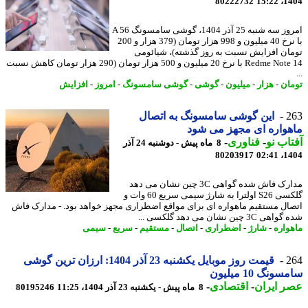
80222732
1404
امروز سه شنبه 25 آذر 1404، گوشی سامسونگ A 56
با نرخ 40 میلیون و 998 هزار تومان (379 هزار و 200
ان افزایش نسبت به روز گذشته)، شیائومی
Redme Note 14 با نرخ 20 میلیون و 500 هزار تومان (290 هزار تومان کاهش نسبت
ان
-
هزار
-
میلیون
-
گوشی
-
گوشی سامسونگ
-
امروز
-
افزایش
2
این گوشی سامسونگ به اتصال
واره ای مجهز می شود
اب نو
-
فناوری
-
8 ماه پیش - دوشنبه 24 آذر
80203917
1404
مدارک فاش شده گواهی 3C چین نشان می دهد
گلکسی S26 اولترا به شارژ سیمی سریع 60 وات و
ال مستقیم ماهواره ای برای مواقع اضطراری مجهز خواهد بود. - مدارک فاش
3C چین نشان می دهد گلکسی ...
واره
-
شارژ
-
اضطراری
-
اتصال
-
مستقیم
-
سریع
-
سیمی
2
قیمت روز موبایل یکشنبه 23 آذر 1404: ارزان ترین گوشی
ونگ 10 میلیون
 ایران
-
اقتصادی
-
8 ماه پیش - یکشنبه 23 آذر 1404، 11:25
80195246