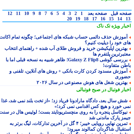
حه قبل
صفحه بعد
1
2
3
4
5
6
7
8
9
10
11
12
20
19
18
17
16
15
14
بار ویژه
تک ناک
موزش حذف دائمی حساب شبکه های اجتماعی؛ چگونه تمام اکانت
ی خود را دیلیت کنیم؟
هترین اپلیکیشن خرید و فروش طلای آب شده + راهنمای انتخاب
تبرترین پلتفرم ها
بررسی گوشی Galaxy Z Flip8؛ ظاهر شبیه به نسخه قبلی اما با
طن متفاوت!
موزش مسدود کردن کارت بانکی + روش های آنلاین، تلفنی و
وری
هترین شغل های هوش مصنوعی در سال ۲۰۲۶
بار فوتبال در صبح فوتبالی
ش سال بعد، دادگاه مارادونا فریاد زد؛ «از تخت بلند نمی شد، غذا
ی خورد و هیچ کس اقدامی نمی کرد!»
یوکاسل پنجره را به روی منچستریونایتد بست؛ لوئیس هال در سنت
مز پارک ماندنی شد
تمرین نهایی رویایی خیبر؛ ۴ گل در آخرین تدارکات، لیگ برتر به
تقبال شاگردان کمالوند میرود!