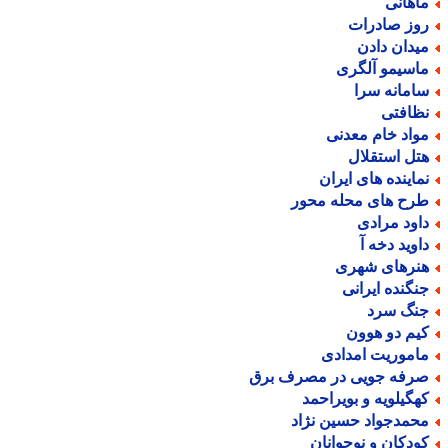
اهانی
وز صادرات
یدان دادن
اسیمو آلگری
امانه سرا
ظافتی
واد خام معدنی
تل استقلال
ماینده های ایران
رح های محله محور
اود مرادی
اوید دخه آ
نرهای شهری
نگنده ایرانی
نگ سرد
یم دو هوون
اموریت امدادی
رفه جویی در مصرف برق
هگیلویه و بویراحمد
حمدجواد حسین نژاد
ودکان و نوجوانان