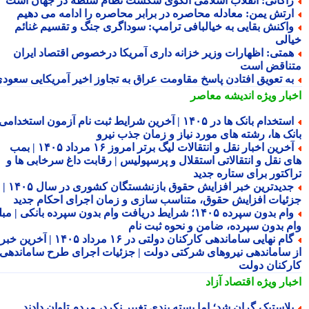
اکانی: انقلاب اسلامی الگوی شکست نظام سلطه در جهان است
رتش یمن: معادله محاصره در برابر محاصره را ادامه می دهیم
اکنش بقایی به خیالبافی ترامپ: سوداگری جنگ و تقسیم غنائم
الی
متی: اظهارات وزیر خزانه داری آمریکا درخصوص اقتصاد ایران
ناقض است
ه تعویق افتادن پاسخ مقاومت عراق به تجاوز اخیر آمریکایی سعودی
بار ویژه
اندیشه معاصر
استخدام بانک ها در ۱۴۰۵ | آخرین شرایط ثبت نام آزمون استخدامی
نک ها، رشته های مورد نیاز و زمان جذب نیرو
آخرین اخبار نقل و انتقالات لیگ برتر امروز ۱۶ مرداد ۱۴۰۵ | بمب
ی نقل و انتقالاتی استقلال و پرسپولیس | رقابت داغ سرخابی ها و
اکتور برای ستاره جدید
جدیدترین خبر افزایش حقوق بازنشستگان کشوری در سال ۱۴۰۵ |
ئیات افزایش حقوق، متناسب سازی و زمان اجرای احکام جدید
وام بدون سپرده ۱۴۰۵؛ شرایط دریافت وام بدون سپرده بانکی | مبلغ
م بدون سپرده، ضامن و نحوه ثبت نام
گام نهایی ساماندهی کارکنان دولتی در ۱۶ مرداد ۱۴۰۵ | آخرین خبر
 ساماندهی نیروهای شرکتی دولت | جزئیات اجرای طرح ساماندهی
رکنان دولت
بار ویژه
اقتصاد آزاد
لاستیک گران شد؛ اما بسته بندی تغییر نکرد، مردم تاوان دادند