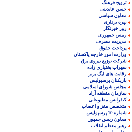
رویج فرهنگ
سن عابدینی
عاون سیاسی
هره برداری
وز خبرنگار
ییس جمهوری
دیریت مصرف
رداخت حقوق
زارت امور خارجه پاکستان
رکت توزیع نیروی برق
هراب بختیاری زاده
قابت های لیگ برتر
ازیکنان پرسپولیس
جلس شورای اسلامی
ازمان منطقه آزاد
نفرانس مطبوعاتی
تخصص مغز و اعصاب
اره 10 پرسپولیس
عاون رییس جمهور
هبر معظم انقلاب