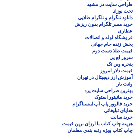
احی سایت در مشهد
 نوزاد
لود تلگرام و تلگرام طلایی
د ممبر تلگرام بدون ریزش
اری
شگاه لوله و اتصالات
 زنده جام جهانی
مت طلا دست دوم
ر اچ پی
ره وین تک
ت دلار امروز
زش ارز دیجیتال در تهران
ت بار
رین طراحی سایت یزد
د مانیتور استوک
د فالوور پاپ آپ اینستاگرام
یای تبلیغاتی
ید سالت
نه چاپ کتاب با ارزان ترین قیمت
 کتاب ویژه رتبه بندی معلمان