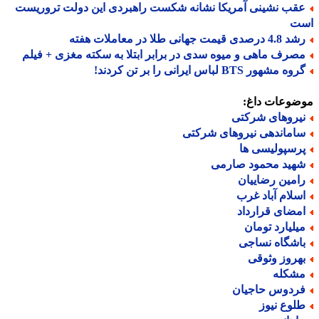
قب نشینی آمریکا نشانه شکست راهبردی این دولت تروریست
ت
 درصدی قیمت جهانی طلا در معاملات هفته
صرف ماهی و میوه سدی در برابر ابتلا به سکته مغزی + فیلم
ه مشهور BTS لباس ایرانی را بر تن کردند!
ضوعات داغ:
یروهای شرکتی
اماندهی نیروهای شرکتی
رسپولیسی ها
هید محمود صارمی
امین رضاییان
سلام آباد غرب
مضای قرارداد
یلیارد تومان
اشگاه نساجی
هروز وثوقی
شکله
ردوس حاجیان
لوع نیوز