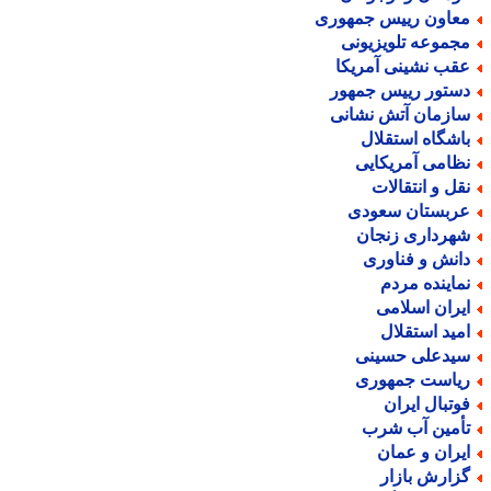
عاون رییس جمهوری
جموعه تلویزیونی
قب نشینی آمریکا
ستور رییس جمهور
ازمان آتش نشانی
اشگاه استقلال
ظامی آمریکایی
قل و انتقالات
ربستان سعودی
هرداری زنجان
انش و فناوری
ماینده مردم
یران اسلامی
مید استقلال
یدعلی حسینی
یاست جمهوری
وتبال ایران
أمین آب شرب
یران و عمان
زارش بازار