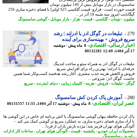
سامسونگ در بازار موبایل بیش از 140 میلیون تومان
قیمت خورده است - فرارو- قیمت گلکسی S25 اولترا با فضای ذخیره سازی 256
ایت امروز سه شنبه 18 آذر در ...
یون
-
تومان
-
گلکسی
-
قیمت
-
هزار
-
بازار موبایل
-
گوشی سامسونگ
2
تبلیغات در گوگل ادز با ادزلند | رشد
ع فروش + بهینه‌سازی برای آینده
ار ارسالی
-
اقتصادی
-
8 ماه پیش - دوشنبه
80132281
یغات در گوگل ادز به همراه سئو و ساخت لندینگ
ه‌ای با ادزلند؛ بهترین راه برای افزایش سریع
ش و کاهش هزینه جذب مشتری. آغاز رشد هدفمند کسب‌وکار شما همین
ت. گوگل ادز؛ شروعی ...
ل
-
تبلیغات
-
فروش
-
هزینه
-
کلینیک زیبایی
-
دنیای اینترنت
-
سریع
2
آموزش پاک کردن کش سامسونگ
 ایران
-
اقتصادی
-
8 ماه پیش - دوشنبه 17 آذر 1404، 11:55
80131557
 کردن حافظه پنهان گوشی سامسونگ یا کش برنامه ای خاص در این گوشی ها
آزاد سازی فضای ذخیره سازی، به عملکرد سریع تر گوشی کمک می کند. -
دگی هوای تهران قرمز شد؛ مژده بارش باران از فردا ...
ولات ایران خودرو
-
یکشنبه
-
قیمت
-
آلودگی هوای تهران
-
ساعات کار ادارات
روز
-
سامسونگ