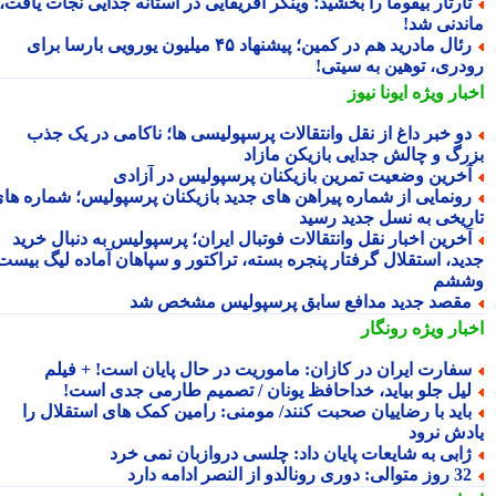
ارتار بیفوما را بخشید؛ وینگر آفریقایی در آستانه جدایی نجات یافت،
ندنی شد!
رئال مادرید هم در کمین؛ پیشنهاد ۴۵ میلیون یورویی بارسا برای
دری، توهین به سیتی!
بار ویژه
ایونا نیوز
و خبر داغ از نقل وانتقالات پرسپولیسی ها؛ ناکامی در یک جذب
رگ و چالش جدایی بازیکن مازاد
خرین وضعیت تمرین بازیکنان پرسپولیس در آزادی
ونمایی از شماره پیراهن های جدید بازیکنان پرسپولیس؛ شماره های
ریخی به نسل جدید رسید
خرین اخبار نقل وانتقالات فوتبال ایران؛ پرسپولیس به دنبال خرید
ید، استقلال گرفتار پنجره بسته، تراکتور و سپاهان آماده لیگ بیست
شم
قصد جدید مدافع سابق پرسپولیس مشخص شد
بار ویژه
رونگار
فارت ایران در کازان: ماموریت در حال پایان است! + فیلم
یل جلو بیاید، خداحافظ یونان / تصمیم طارمی جدی است!
اید با رضاییان صحبت کنند/ مومنی: رامین کمک های استقلال را
دش نرود
ابی به شایعات پایان داد: چلسی دروازبان نمی خرد
 متوالی: دوری رونالدو از النصر ادامه دارد