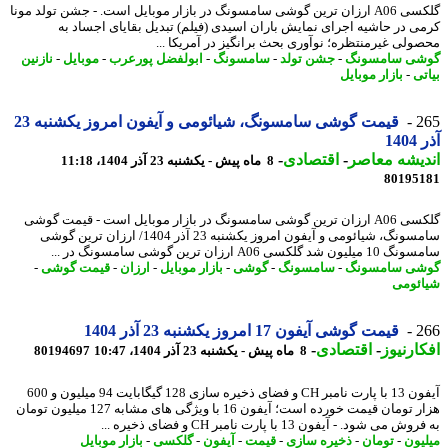
گلکسی A06 ارزان ترین گوشی سامسونگ در بازار موبایل است. - جشن تولد مونا
ی در حاشیه اجرای نمایش باران اسیدی (فیلم) تبدیل بقایای اجساد به
ولی غیرمنتظره؛ نوآوری بحث برانگیز در آمریکا ...
ی سامسونگ
-
جشن تولد
-
سامسونگ
-
ابولفضل پورعرب
-
موبایل
-
نازنین
تی
-
بازار موبایل
2
قیمت گوشی سامسونگ، شیائومی و آیفون امروز یکشنبه 23
14
یشه معاصر
-
اقتصادی
-
8 ماه پیش - یکشنبه 23 آذر 1404، 11:18
80195
گلکسی A06 ارزان ترین گوشی سامسونگ در بازار موبایل است - قیمت گوشی
سامسونگ، شیائومی و آیفون امروز یکشنبه 23 آذر 1404/ ارزان ترین گوشی
 شد گلکسی A06 ارزان ترین گوشی سامسونگ در ...
ی سامسونگ
-
سامسونگ
-
گوشی
-
بازار موبایل
-
ارزان
-
قیمت گوشی
-
ئومی
2
قیمت گوشی آیفون 17 امروز یکشنبه 23 آذر 1404
ارنیوز
-
اقتصادی
-
8 ماه پیش - یکشنبه 23 آذر 1404، 10:47
80194697
آیفون 13 با پارت نامبر CH و فضای ذخیره سازی 128 گیگابایت 94 میلیون و 600
هزار تومان قیمت خورده است؛ آیفون 16 با ویژگی های مشابه 127 میلیون تومان
 می شود. - آیفون 13 با پارت نامبر CH و فضای ذخیره ...
یون
-
تومان
-
ذخیره سازی
-
قیمت
-
آیفون
-
گلکسی
-
بازار موبایل