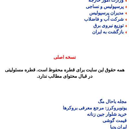
زارت امور خارجه
رسپولیس و نساجی
دیران پرسپولیس
رکت آب و فاضلاب
وزیع نیروی برق
ازگشت به ایران
نسخه اصلی
مه حقوق این سایت برای قطره محفوظ است. قطره مسئولیتی
در قبال محتوای مطالب ندارد.
ه باحال مگ
وبروکرز: مرجع معرفی بروکرها
د شلوار جین زنانه
مت گوشی
ان پدیا