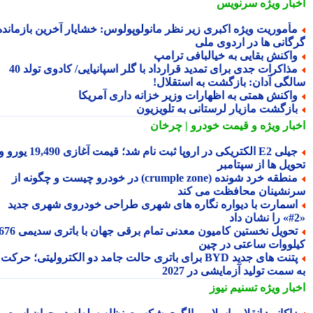
بار ویژه
سرنویس
أموریت ویژه اکبری زیر نظر مانولوپولوس: خشایار آخرین بازمانده
گانی ها در اردوی ملی
اکنش بقایی به خیالبافی ترامپ
مذاکرات جدی برای تمدید قرارداد با گلر اسپانیایی/ کادوی تولد 40
لگی آدان: بازگشت به استقلال!
اکنش همتی به اظهارات وزیر خزانه داری آمریکا
ازگشت مازیار لرستانی به تلویزیون
بار ویژه
و قیمت خودرو | چرخان
جیلی E2 الکتریکی در اروپا ثبت نام شد؛ قیمت آغازی 19,490 یورو و
ویل ها از سپتامبر
منطقه خرد شونده (crumple zone) در خودرو چیست و چگونه از
نشینان محافظت می کند
سمارت با دیواره نگاره های شهری طراحی خودروی شهری جدید
تحویل نخستین کامیون معدنی تمام برقی جهان با باتری سدیمی 676
لووات ساعتی در چین
پتنت های جدید BYD برای باتری حالت جامد دو الکترولیتی؛ حرکت
سمت تولید آزمایشی در 2027
بار ویژه
تسنیم نیوز