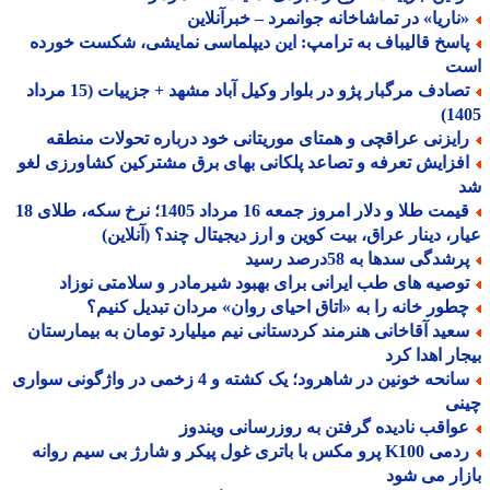
ناریا» در تماشاخانه جوانمرد – خبرآنلاین
اسخ قالیباف به ترامپ: این دیپلماسی نمایشی، شکست خورده
ت
تصادف مرگبار پژو در بلوار وکیل آباد مشهد + جزییات (15 مرداد
14
ایزنی عراقچی و همتای موریتانی خود درباره تحولات منطقه
فزایش تعرفه و تصاعد پلکانی بهای برق مشترکین کشاورزی لغو
قیمت طلا و دلار امروز جمعه 16 مرداد 1405؛ نرخ سکه، طلای 18
ر، دینار عراق، بیت کوین و ارز دیجیتال چند؟ (آنلاین)
شدگی سدها به 58درصد رسید
وصیه های طب ایرانی برای بهبود شیرمادر و سلامتی نوزاد
طور خانه را به «اتاق احیای روان» مردان تبدیل کنیم؟
عید آقاخانی هنرمند کردستانی نیم میلیارد تومان به بیمارستان
ار اهدا کرد
سانحه خونین در شاهرود؛ یک کشته و 4 زخمی در واژگونی سواری
نی
واقب نادیده گرفتن به روزرسانی ویندوز
ردمی K100 پرو مکس با باتری غول پیکر و شارژ بی سیم روانه
ار می شود