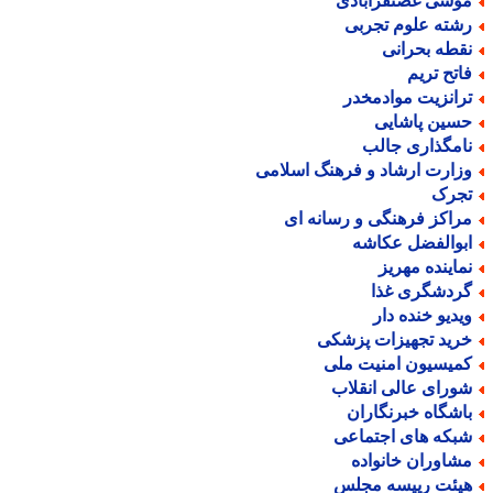
وسی غضنفرآبادی
شته علوم تجربی
قطه بحرانی
اتح تریم
رانزیت موادمخدر
سین پاشایی
امگذاری جالب
زارت ارشاد و فرهنگ اسلامی
جرک
راکز فرهنگی و رسانه ای
بوالفضل عکاشه
ماینده مهریز
ردشگری غذا
یدیو خنده دار
رید تجهیزات پزشکی
میسیون امنیت ملی
ورای عالی انقلاب
اشگاه خبرنگاران
بکه های اجتماعی
شاوران خانواده
یئت رییسه مجلس