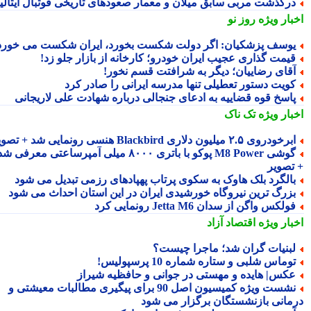
رگذشت مربی سابق میلان و معمار صعودهای تاریخی فوتبال ایتالیا
بار ویژه
روز نو
وسف پزشکیان: اگر دولت شکست بخورد، ایران شکست می خورد
یمت گذاری عجیب ایران خودرو؛ کارخانه از بازار جلو زد!
قای رضاییان؛ دیگر به شرافتت قسم نخور!
ویت دستور تعطیلی تنها مدرسه ایرانی را صادر کرد
اسخ قوه قضاییه به ادعای جنجالی درباره شهادت علی لاریجانی
بار ویژه
تک ناک
رخودروی ۲.۵ میلیون دلاری Blackbird هنسی رونمایی شد + تصویر
گوشی M8 Power پوکو با باتری ۸۰۰۰ میلی آمپرساعتی معرفی شد
تصویر
الگرد بلک هاوک به سکوی پرتاب پهپادهای رزمی تبدیل می شود
زرگ ترین نیروگاه خورشیدی ایران در این استان احداث می شود
ولکس واگن از سدان Jetta M6 رونمایی کرد
بار ویژه
اقتصاد آزاد
بنیات گران شد؛ ماجرا چیست؟
وماس شلبی و ستاره شماره 10 پرسپولیس!
کس| هایده و مهستی در جوانی و حافظیه شیراز
نشست ویژه کمیسیون اصل 90 برای پیگیری مطالبات معیشتی و
مانی بازنشستگان برگزار می شود