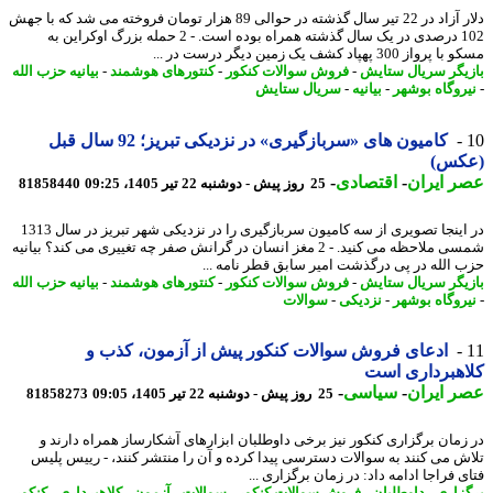
دلار آزاد در 22 تیر سال گذشته در حوالی 89 هزار تومان فروخته می شد که با جهش
102 درصدی در یک سال گذشته همراه بوده است. - 2 حمله بزرگ اوکراین به
از 300 پهپاد کشف یک زمین دیگر درست در ...
یگر سریال ستایش
-
فروش سوالات کنکور
-
کنتورهای هوشمند
-
بیانیه حزب الله
روگاه بوشهر
-
بیانیه
-
سریال ستایش
کامیون های «سربازگیری» در نزدیکی تبریز؛ 92 سال قبل
کس)
 ایران
-
اقتصادی
-
25 روز پیش - دوشنبه 22 تیر 1405، 09:25
81858440
در اینجا تصویری از سه کامیون سربازگیری را در نزدیکی شهر تبریز در سال 1313
شمسی ملاحظه می کنید. - 2 مغز انسان در گرانش صفر چه تغییری می کند؟ بیانیه
 الله در پی درگذشت امیر سابق قطر نامه ...
یگر سریال ستایش
-
فروش سوالات کنکور
-
کنتورهای هوشمند
-
بیانیه حزب الله
روگاه بوشهر
-
نزدیکی
-
سوالات
ادعای فروش سوالات کنکور پیش از آزمون، کذب و
هبرداری است
 ایران
-
سیاسی
-
25 روز پیش - دوشنبه 22 تیر 1405، 09:05
81858273
زمان برگزاری کنکور نیز برخی داوطلبان ابزارهای آشکارساز همراه دارند و
ش می کنند به سوالات دسترسی پیدا کرده و آن را منتشر کنند، - رییس پلیس
 فراجا ادامه داد: در زمان برگزاری ...
زاری
-
داوطلبان
-
فروش سوالات کنکور
-
سوالات
-
آزمون
-
کلاهبرداری
-
کنکور