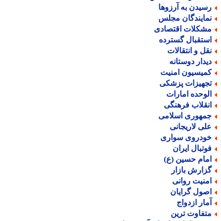
سیدن به آرزوها
مایندگان مجلس
شکلات اقتصادی
ستقبال گسترده
قل و انتقالات
یدار دوستانه
میسیون امنیت
جهیزات پزشکی
لوحده امارات
نقلاب فرهنگی
مهوری اسلامی
لی لاریجانی
ودروی سواری
وتبال ایران
مام حسین (ع)
زارش بازار
منیت روانی
صول گرایان
مار ازدواج
تفاوت ترین