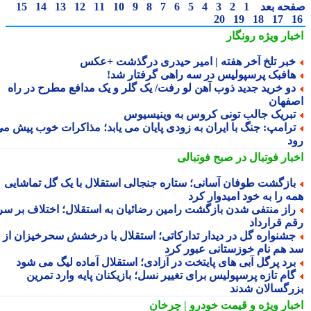
حه بعد
1
2
3
4
5
6
7
8
9
10
11
12
13
14
15
20
19
18
17
بار ویژه
رونگار
بر تلخ آخر هفته | امیر حیدری درگذشت +عکس
افبک پرسپولیس در سه راهی گرفتار شد!
و خرید جدید ذوب آهن لو رفت/ یک گلر و یک مدافع مطرح در راه
فهان
بریک جالب تونی کروس به وینیسیوس
رامپ: جنگ با ایران به زودی پایان می یابد؛ مذاکرات خوب پیش می
د
بار فوتبال در صبح فوتبالی
ازگشت طوفان آسانی؛ ستاره جنجالی استقلال با یک گل تماشایی
ه را به خود امیدوار کرد
از منتفی شدن بازگشت رامین رضائیان به استقلال؛ اختلاف بر سر
م قرارداد
شنواره گل در دیدار تدارکاتی؛ استقلال با درخشش سحرخیزان از
 هم نام خوزستانی عبور کرد
رد پرگل آبی های پایتخت در آزادی؛ استقلال آماده لیگ می شود
ام تازه پرسپولیس برای تغییر نسل؛ بازیکنان پایه وارد تمرین
رگسالان شدند
بار ویژه
و قیمت خودرو | چرخان