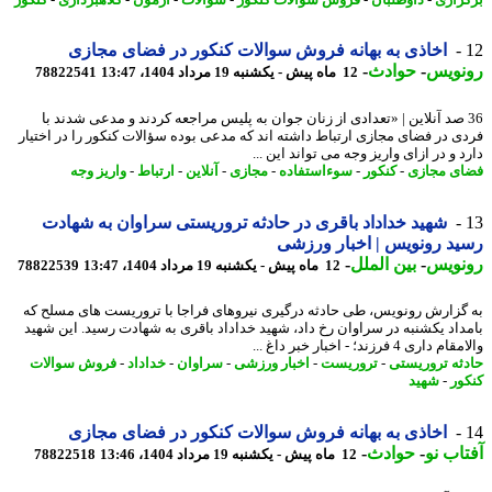
اخاذی به بهانه فروش سوالات کنکور در فضای مجازی
نویس
-
حوادث
-
12 ماه پیش - یکشنبه 19 مرداد 1404، 13:47
78822541
3 صد آنلاین | «تعدادی از زنان جوان به پلیس مراجعه کردند و مدعی شدند با
ی در فضای مجازی ارتباط داشته اند که مدعی بوده سؤالات کنکور را در اختیار
 و در ازای واریز وجه می تواند این ...
ی مجازی
-
کنکور
-
سوءاستفاده
-
مجازی
-
آنلاین
-
ارتباط
-
واریز وجه
شهید خداداد باقری در حادثه تروریستی سراوان به شهادت
د رونویس | اخبار ورزشی
نویس
-
بین الملل
-
12 ماه پیش - یکشنبه 19 مرداد 1404، 13:47
78822539
گزارش رونویس، طی حادثه درگیری نیروهای فراجا با تروریست های مسلح که
داد یکشنبه در سراوان رخ داد، شهید خداداد باقری به شهادت رسید. این شهید
داری 4 فرزند؛ - اخبار خبر داغ ...
ثه تروریستی
-
تروریست
-
اخبار ورزشی
-
سراوان
-
خداداد
-
فروش سوالات
ور
-
شهید
اخاذی به بهانه فروش سوالات کنکور در فضای مجازی
اب نو
-
حوادث
-
12 ماه پیش - یکشنبه 19 مرداد 1404، 13:46
78822518