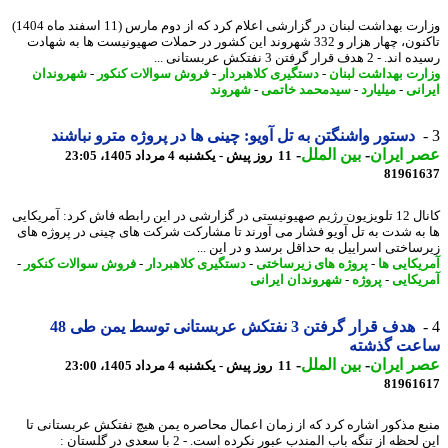
وزارت بهداشت لبنان در گزارشی اعلام کرد که از دوم مارس (11 اسفند ماه 1404)
تاکنون، چهار هزار و 332 شهروند این کشور در حملات صهیونیست ها به شهادت
2 هدف قرار گرفتن 3 نفتکش عربستانی ...
رت بهداشت لبنان
-
دستگیری کلاهبردار
-
فروش سوالات کنکور
-
شهروندان
انی
-
میلیارد
-
سیدمحمد خاتمی
-
شهروند
دستور واشنگتن به تل آویو: چینی ها در پروژه مترو نباشند
 ایران
-
بین الملل
-
11 روز پیش - یکشنبه 4 مرداد 1405، 23:05
81961
کانال 12 تلویزیون رژیم صهیونیستی در گزارشی در این رابطه فاش کرد: آمریکایی
به شدت به تل آویو فشار می آورند تا مشارکت شرکت های چینی در پروژه های
ساختی اسراییل به حداقل برسد و در این ...
یکایی ها
-
پروژه های زیرساختی
-
دستگیری کلاهبردار
-
فروش سوالات کنکور
-
یکایی
-
پروژه
-
شهروندان ایرانی
هدف قرار گرفتن 3 نفتکش عربستانی توسط یمن طی 48
عت گذشته
 ایران
-
بین الملل
-
11 روز پیش - یکشنبه 4 مرداد 1405، 23:00
81961
ع مذکور اشاره کرد که از زمان اعمال محاصره یمن هیچ نفتکش عربستانی تا
این لحظه از تنگه باب المندب عبور نکرده است. - 2 با سعدی در گلستان :