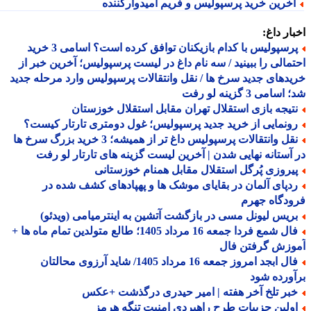
خرین خرید پرسپولیس و فریم امیدوارکننده
ار داغ:
پرسپولیس با کدام بازیکنان توافق کرده است؟ اسامی 3 خرید
مالی را ببینید / سه نام داغ در لیست پرسپولیس؛ آخرین خبر از
دهای جدید سرخ ها / نقل وانتقالات پرسپولیس وارد مرحله جدید
سامی 3 گزینه لو رفت
تیجه بازی استقلال تهران مقابل استقلال خوزستان
ونمایی از خرید جدید پرسپولیس؛ غول دومتری تارتار کیست؟
نقل وانتقالات پرسپولیس داغ تر از همیشه؛ 3 خرید بزرگ سرخ ها
آستانه نهایی شدن | آخرین لیست گزینه های تارتار لو رفت
یروزی پُرگل استقلال مقابل همنام خوزستانی
دپای آلمان در بقایای موشک ها و پهپادهای کشف شده در
دگاه جهرم
ریس لیونل مسی در بازگشت آتشین به اینترمیامی (ویدئو)
فال شمع فردا جمعه 16 مرداد 1405؛ طالع متولدین تمام ماه ها +
وزش گرفتن فال
فال ابجد امروز جمعه 16 مرداد 1405/ شاید آرزوی محالتان
ورده شود
بر تلخ آخر هفته | امیر حیدری درگذشت +عکس
ولین جزییات طرح راهبردی امنیت تنگه هرمز