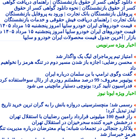
انلود گواهی کسر از حقوق بازنشستگان | راهنمای دریافت گواهی
ر از حقوق بازنشستگان | نحوه دانلود گواهی کسر از حقوق
روفایل بازنشستگان بانک تجارت | ورود به پروفایل بازنشستگان
نک تجارت | راهنمای دریافت فیش حقوقی و خدمات بازنشستگان
قیمت خودروهای ایران خودرو سایپا امروز پنجشنبه ۱۵ مرداد ۱۴۰۵ |
قیمت خودروهای ایران خودرو سایپا امروز پنجشنبه ۱۵ مرداد ۱۴۰۵ در
زار | آخرین جدول قیمت محصولات ایران خودرو و سایپا
بار ویژه
سرنویس
متیاز تیم پرماجرای لیگ یک واگذار شد
حسن رضایی: اجازه باز شدن مسیر دوم در تنگه هرمز را نخواهیم
فت وگوی ترامپ با بن سلمان درباره ایران
تیوبر معروف: 99 درصد مطمئنم رودری از رئال سوءاستفاده کرد
دراسیون تأیید کرد: بونوچی دستیار مانچینی می شود
بار ویژه
ایونا نیوز
سمی شد؛ منچسترسیتی دروازه بانش را به گران ترین خرید تاریخ
ز تبدیل کرد!
ز فسخ 100 میلیونی قرارداد رامین رضاییان با استقلال تهران
رخشش خیره کننده سحرخیزان در استقلال تهران
لاکارد جنجالی در تجمعات شبانه؛ پیام معترضان درباره مدیریت تنگه
مز خبرساز شد