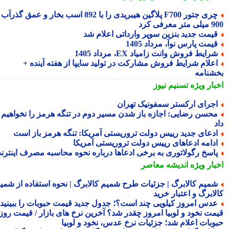
چری جتور F700 پلاگین هیبریدی را با 892 اسب بخار و عمق گذرآب
 معرفی کرد
یمت جدید بنزین سوپر وارداتی اعلام شد
یمت پارس نوآ، مرداد 1405
رایط فروش وانت زامیاد EX، مرداد 1405
علام شرایط فروش مشارکت در تولید سایپا از هفته آینده +
شنامه
بار ویژه
تسنیم نیوز
جرای ارکستر سمفونیک تهران
حسن رضایی: اجازه باز شدن مسیر دوم در تنگه هرمز را نخواهیم
دعای جدید رییس دولت تروریستی آمریکا: تنگه هرمز باز است
دامه ادعاهای رییس دولت تروریستی آمریکا
اسخ رگولاتوری به برخی ادعاها درباره نحوه محاسبه مصرف اینترنت
بار ویژه
اندیشه معاصر
میم کالابرگ | جزئیات طرح شمیم کالابرگ | نحوه استفاده از شمیم
لابرگ و اعتبار خرید
دس امروز کیلویی چند است؟؛ جدول جدید قیمت حبوبات را ببینید /
مت نخود و لوبیا امروز چقدر شد؟ آخرین نرخ های بازار / قیمت روز
وبات اعلام شد؛ جزئیات نرخ عدس، نخود و لوبیا