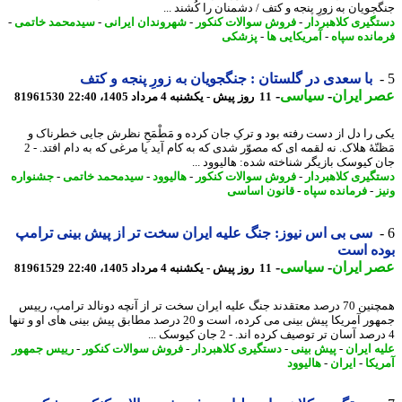
ویان به زورِ پنجه و کتف / دشمنان را کُشند ...
گیری کلاهبردار
-
فروش سوالات کنکور
-
شهروندان ایرانی
-
سیدمحمد خاتمی
-
انده سپاه
-
آمریکایی ها
-
پزشکی
با سعدی در گلستان : جنگجویان به زورِ پنجه و کتف
 ایران
-
سیاسی
-
11 روز پیش - یکشنبه 4 مرداد 1405، 22:40
81961530
 را دل از دست رفته بود و ترکِ جان کرده و مَطْمَحِ نظرش جایی خطرناک و
مَظنّهٔ هلاک. نه لقمه ای که مصوّر شدی که به کام آید یا مرغی که به دام افتد. - 2
 کیوسک بازیگر شناخته شده: هالیوود ...
گیری کلاهبردار
-
فروش سوالات کنکور
-
هالیوود
-
سیدمحمد خاتمی
-
جشنواره
-
فرمانده سپاه
-
قانون اساسی
سی بی اس نیوز: جنگ علیه ایران سخت تر از پیش بینی ترامپ
ده است
 ایران
-
سیاسی
-
11 روز پیش - یکشنبه 4 مرداد 1405، 22:40
81961529
همچنین 70 درصد معتقدند جنگ علیه ایران سخت تر از آنچه دونالد ترامپ، رییس
جمهور آمریکا پیش بینی می کرده، است و 20 درصد مطابق پیش بینی های او و تنها
ه ایران
-
پیش بینی
-
دستگیری کلاهبردار
-
فروش سوالات کنکور
-
رییس جمهور
یکا
-
ایران
-
هالیوود