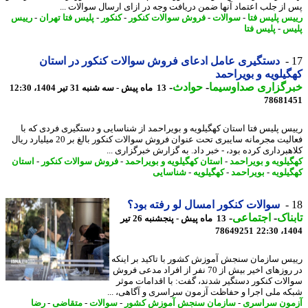
از جلب اعتماد آنها ضمن دریافت وجه در ازای ارسال سوالات ...
س پلیس فتا
-
سوالات
-
فروش سوالات کنکور
-
کنکور
-
پلیس فتا تهران
-
رییس
س
-
پلیس فتا
دستگیری عامل ادعای فروش سوالات کنکور در استان
یلویه و بویراحمد
رگزاری صداوسیما
-
حوادث
-
13 ماه پیش - سه شنبه 31 تیر 1404، 12:30
78681
س پلیس فتا استان کهگیلویه و بویراحمد از شناسایی و دستگیری فردی که با
فعالیت مجرمانه سایبری تحت عنوان فروش سوالات کنکور بالغ بر 20 میلیارد ریال
هبرداری کرده بود، - خبر داد. به گزارش خبرگزاری ...
یلویه و بویراحمد
-
استان کهگیلویه و بویراحمد
-
فروش سوالات کنکور
-
استان
یلویه
-
بویراحمد
-
کهگیلویه
-
شناسایی
سوالات کنکور امسال لو رفته بود؟
ناک
-
اجتماعی
-
13 ماه پیش - پنجشنبه 26 تیر
78649251
1404
س سازمان سنجش آموزش کشور با تاکید بر اینکه
در روزهای اخیر بیش از 70 نفر از افراد مدعی فروش
لات کنکور دستگیر شدند، گفت: با اقدامات موثر
ه ملی اجرا و حفاظت آزمون سراسری و آگاهی، ...
ون سراسری
-
سازمان سنجش آموزش کشور
-
سوالات
-
متقاضی
-
رضا