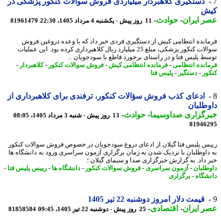
دستگیری کلاهبردار میلیاردی فروش سوالات کنکور پزشکی در
ش
 ایران
-
حوادث
-
11 روز پیش - یکشنبه 4 مرداد 1405، 22:30
81961479
انده انتظامی کیش از دستگیری فردی خبر داد که با وعده دروغین فروش
سوالات کنکور پزشکی، مبلغ 25 میلیارد ریال کلاهبرداری کرده بود. این عملیات
ط پلیس فتا و در راستای برخورد قاطع با سودجویان ...
انده انتظامی
-
فرمانده انتظامی کیش
-
فروش سوالات کنکور
-
کلاهبردار
-
ور
-
دستگیر
-
پلیس فتا
ادعای کذب فروش سؤالات کنکور، ترفندی برای کلاهبرداری از
طلبان
رگزاری صداوسیما
-
حوادث
-
13 روز پیش - شنبه 3 مرداد 1405، 08:05
81946
س پلیس فتا گیلان از ادعای دروغ سودجویان در خصوص فروش سوالات کنکور
داوطلبان با نزدیک شدن به زمان برگزاری آزمون سراسری ورود به دانشگاه ها
 داد. به گزارش خبرگزاری صدا و سیمای گیلان ؛
طلبان
-
آزمون سراسری
-
فروش سوالات کنکور
-
دانشگاه ها
-
رییس پلیس فتا
-
شگاه
-
برگزاری
قیمت دلار امروز دوشنبه 22 تیر 1405
 ایران
-
اقتصادی
-
25 روز پیش - دوشنبه 22 تیر 1405، 09:45
81858584