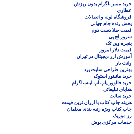
د ممبر تلگرام بدون ریزش
اری
شگاه لوله و اتصالات
 زنده جام جهانی
مت طلا دست دوم
ر اچ پی
ره وین تک
ت دلار امروز
زش ارز دیجیتال در تهران
ت بار
رین طراحی سایت یزد
د مانیتور استوک
د فالوور پاپ آپ اینستاگرام
یای تبلیغاتی
ید سالت
نه چاپ کتاب با ارزان ترین قیمت
 کتاب ویژه رتبه بندی معلمان
موزیک
مات مرکزی بوش