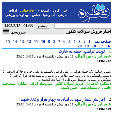
-
-
-
-
خبر
کرونا
استخدام
جام جهانی
اوقات
-
-
-
شرعی
آب و هوا
تماس
ویدئوهای ورزشی
01:33 | 1405/5/15
ار فروش سوالات کنکور
سرویسها
حه بعد
1
2
3
4
5
6
7
8
9
10
11
12
13
14
15
20
19
18
17
توییت ترامپ: حمله به خارک
 ایران
-
بین الملل
-
11 روز پیش - یکشنبه 4 مرداد 1405، 23:25
81961
تصویر شامل یک حمله هوایی و آتش گرفتن تاسیسات نفتی جزیره خارک است. - 2
دستور واشنگتن به تل آویو: چینی ها در پروژه مترو نباشند هدف قرار گرفتن 3
ش عربستانی توسط یمن طی 48 ساعت گذشته ...
گیری کلاهبردار
-
فروش سوالات کنکور
-
شهروندان ایرانی
-
میلیارد
-
سیدمحمد
می
-
تاسیسات نفتی
-
تعیین تکلیف
افزایش شمار شهدای لبنان به چهار هزار و 332 شهید
 ایران
-
بین الملل
-
11 روز پیش - یکشنبه 4 مرداد 1405، 23:10
81961