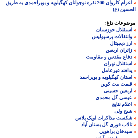
اعزام کاروان 200 نفره نوجوانان کهگیلویه و بویراحمدی به طریق
سین (ع)
ضوعات داغ:
ستقلال خوزستان
انتقالات پرسپولیس
رز دیجیتال
ائران اربعین
فاع مقدس و مقاومت
ستقلال تهران
دافند غیرعامل
ستان کهگیلویه و بویراحمد
یمت بیت کوین
ربعین حسینی
یسی گل محمدی
علام نتایج
یخ ولی
کست مذاکرات اوپک پلاس
الاب قوری گل بستان آباد
یدخان براهویی