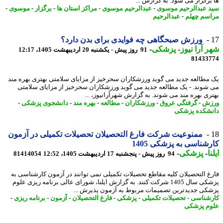
برگزار می شود. به گزارش ...
 عبدالرحیم موسوی
-
عبدالرحیم موسوی
-
مراکز استان ها
-
برگزار
-
موسوی
-
سم چهلم
-
عبدالرحیم
ورزش صبحگاهی چه فوایدی برای بدن دارد؟
 آرا نیوز
-
پزشکی
-
91 روز پیش - یکشنبه 20 اردیبهشت 1405، 12:17
81433
مطالعه جدید می گوید ورزشکاران سحرخیز از مزایای سلامتی بهتری بهره مند
شوند. - یک مطالعه جدید می گوید ورزشکاران سحرخیز از مزایای سلامتی
ری بهره مند می شوند. به گزارش شهرآرانیوز، ...
زش
-
گرفتگی عروق
-
ورزشکاران
-
مطالعه
-
بهره مند
-
دانشجوی پزشکی
-
شکده پزشکی
ممنوعیت شرکت فارغ التحصیلان تحصیلات تکمیلی در آزمون
شناسی به پزشکی 1405
ا
-
پزشکی
-
94 روز پیش - پنجشنبه 17 اردیبهشت 1405، 12:52
81414054
غ التحصیلان کلیه مقاطع تحصیلات تکمیلی نمی توانند در آزمون کارشناسی به
پزشکی سال 1405 شرکت کنند. به گزارش ایلنا، شورای عالی برنامه ریزی علوم
کی جدیدترین تصمیمات مربوط به آزمون پذیرش ...
شناسی
-
تحصیلات تکمیلی
-
پزشکی
-
فارغ التحصیلان
-
آزمون
-
برنامه ریزی
-
م پزشکی