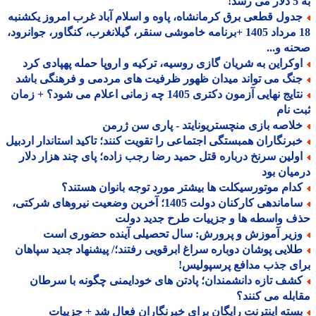
!
دول قطعی برق کرمانشاه، پاوه و اسلام آباد غرب امروز یکشنبه
18 مرداد 1405 +برنامه خاموشی سنقر، گیلانغرب، کنگاور، جوانرود،
ه و...
وکراین به شریان گازی روسیه، ترکیه و اروپا حمله پهپادی کرد
نگ می تواند میدان ظهور ظرفیت های مردمی و فرهنگی باشد
نتایج نهایی آزمون دکتری 1405 چه زمانی اعلام می شود؟ + زمان
 نام
لاصه بازی منچستریونایتد - پاری سن ژرمن
برنگاران همبستگی اجتماعی را تقویت کنند؛ تاکید استاندار اردبیل
ولین سرنخ درباره قتل حمید رضا رجب زاده؛ پای چند هزار دلار
یان بود
دام موتورسیکلت ها بیشتر مورد توجه بانوان هستند؟
ساماندهی کارکنان دولت 1405؛ آخرین وضعیت نیروهای شرکتی،
 واسطه ها و جزییات طرح جدید دولت
زیر آموزش و پرورش: سال تحصیلی آینده حضوری است
لایی پوشان دوباره سراغ ابرقویی رفتند؛/ پیشنهاد جدید سپاهان
ی جذب مدافع پرسپولیس!
شف تازه دانشمندان؛ پادتن های خودایمنی چگونه با سرطان
بله می کنند؟
سته اینترنت رایگان برای خبرنگاران فعال شد + جزییات