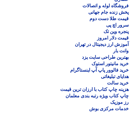
شگاه لوله و اتصالات
 زنده جام جهانی
مت طلا دست دوم
ر اچ پی
ره وین تک
ت دلار امروز
زش ارز دیجیتال در تهران
ت بار
رین طراحی سایت یزد
د مانیتور استوک
د فالوور پاپ آپ اینستاگرام
یای تبلیغاتی
ید سالت
نه چاپ کتاب با ارزان ترین قیمت
 کتاب ویژه رتبه بندی معلمان
موزیک
مات مرکزی بوش