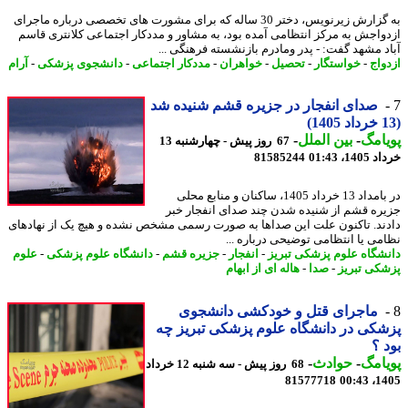
به گزارش زیرنویس، دختر 30 ساله که برای مشورت های تخصصی درباره ماجرای
واجش به مرکز انتظامی آمده بود، به مشاور و مددکار اجتماعی کلانتری قاسم
د مشهد گفت: - پدر ومادرم بازنشسته فرهنگی ...
واج
-
خواستگار
-
تحصیل
-
خواهران
-
مددکار اجتماعی
-
دانشجوی پزشکی
-
آرام
صدای انفجار در جزیره قشم شنیده شد
امگ
-
بین الملل
-
67 روز پیش - چهارشنبه 13
14، 01:43
81585244
در بامداد 13 خرداد 1405، ساکنان و منابع محلی
ره قشم از شنیده شدن چند صدای انفجار خبر
ند. تاکنون علت این صداها به صورت رسمی مشخص نشده و هیچ یک از نهادهای
می یا انتظامی توضیحی درباره ...
شگاه علوم پزشکی تبریز
-
انفجار
-
جزیره قشم
-
دانشگاه علوم پزشکی
-
علوم
کی تبریز
-
صدا
-
هاله ای از ابهام
ماجرای قتل و خودکشی دانشجوی
کی در دانشگاه علوم پزشکی تبریز چه
 ؟
امگ
-
حوادث
-
68 روز پیش - سه شنبه 12 خرداد
81577718
1405