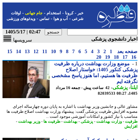
-
-
-
-
خبر
کرونا
استخدام
جام جهانی
اوقات
-
-
-
شرعی
آب و هوا
تماس
ویدئوهای ورزشی
02:47 | 1405/5/17
ار دانشجوی پزشکی
سرویسها
حه بعد
1
2
3
4
5
6
7
8
9
10
11
12
13
14
15
20
19
18
17
موضع وزارت بهداشت درباره ظرفیت
پزشکی کنکور 1405: خواستار اصلاح
یت ها هستیم، اما هنوز پاسخ مشخصی
فته ایم
ا
-
پزشکی
-
42 ساعت پیش - جمعه 16 مرداد
82039533
1405
ور عالی و جانشین وزیر بهداشت با اشاره به پایان دوره چهارساله اجرای
به افزایش ظرفیت پزشکی گفت: پیشنهاد وزارت بهداشت اصلاح ظرفیت ها
اسب با نیاز کشور و امکانات آموزشی موجود است ...
فیت
-
وزارت بهداشت
-
پزشکی
-
بهداشت
-
ظرفیت ها
-
وزیر بهداشت
-
ایش