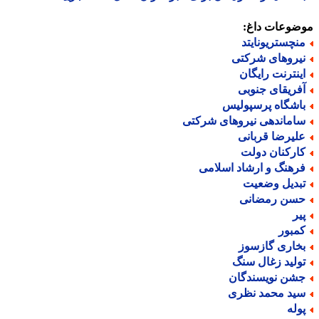
ضوعات داغ:
نچستریونایتد
یروهای شرکتی
ینترنت رایگان
فریقای جنوبی
اشگاه پرسپولیس
اماندهی نیروهای شرکتی
لیرضا قربانی
ارکنان دولت
رهنگ و ارشاد اسلامی
بدیل وضعیت
سن رمضانی
یر
مبور
خاری گازسوز
ولید زغال سنگ
شن نویسندگان
ید محمد نظری
وله