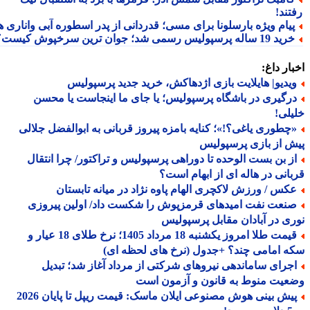
تند!
یام ویژه بارسلونا برای مسی؛ قدردانی از پدر اسطوره آبی واناری ها
 19 ساله پرسپولیس رسمی شد؛ جوان ترین سرخپوش کیست؟
ار داغ:
یدیو| هایلایت بازی اژدهاکش، خرید جدید پرسپولیس
رگیری در باشگاه پرسپولیس؛ یا جای ما اینجاست یا محسن
لی!
چطوری یاغی؟!»؛ کنایه بامزه پیروز قربانی به ابوالفضل جلالی
 از بازی پرسپولیس
ز بن بست الوحده تا دوراهی پرسپولیس و تراکتور/ چرا انتقال
انی در هاله ای از ابهام است؟
کس / ورزش لاکچری الهام پاوه نژاد در میانه تابستان
نعت نفت امیدهای قرمزپوش را شکست داد/ اولین پیروزی
ی در آبادان مقابل پرسپولیس
قیمت طلا امروز یکشنبه 18 مرداد 1405؛ نرخ طلای 18 عیار و
 امامی چند؟ +جدول (نرخ های لحظه ای)
جرای ساماندهی نیروهای شرکتی از مرداد آغاز شد؛ تبدیل
یت منوط به قانون و آزمون است
پیش بینی هوش مصنوعی ایلان ماسک: قیمت ریپل تا پایان 2026