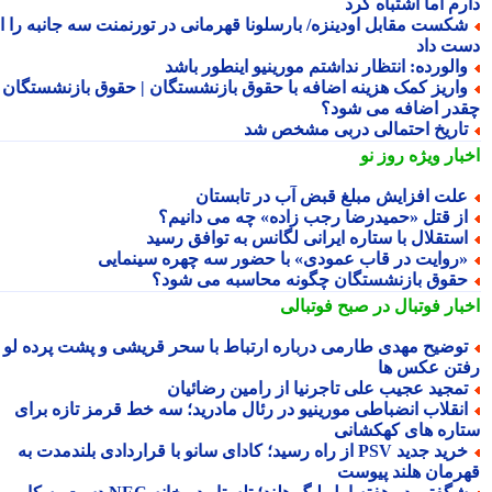
م اما اشتباه کرد
کست مقابل اودینزه/ بارسلونا قهرمانی در تورنمنت سه جانبه را از
ت داد
الورده: انتظار نداشتم مورینیو اینطور باشد
اریز کمک هزینه اضافه با حقوق بازنشستگان | حقوق بازنشستگان
در اضافه می شود؟
اریخ احتمالی دربی مشخص شد
بار ویژه
روز نو
لت افزایش مبلغ قبض آب در تابستان
ز قتل «حمیدرضا رجب زاده» چه می دانیم؟
ستقلال با ستاره ایرانی لگانس به توافق رسید
روایت در قاب عمودی» با حضور سه چهره سینمایی
قوق بازنشستگان چگونه محاسبه می شود؟
بار فوتبال در صبح فوتبالی
وضیح مهدی طارمی درباره ارتباط با سحر قریشی و پشت پرده لو
تن عکس ها
مجید عجیب علی تاجرنیا از رامین رضائیان
نقلاب انضباطی مورینیو در رئال مادرید؛ سه خط قرمز تازه برای
اره های کهکشانی
خرید جدید PSV از راه رسید؛ کادای سانو با قراردادی بلندمدت به
رمان هلند پیوست