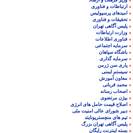
رتباطات و فناوری
میدهای پرسپولیس
حقیقات و فناوری
لیس آگاهی تهران
زارت ارتباطات
ناوری اطلاعات
رمایه اجتماعی
اشگاه سپاهان
رمایه گذاری
اری سن ژرمن
یستم ایمنی
عاون آموزش
حمد قربانی
صحاب رسانه
یژن مرتضوی
صلاح قیمت حامل های انرژی
بیر شورای عالی امنیت ملی
یم های منچستریونایتد
لیس آگاهی تهران بزرگ
سته اینترنت رایگان