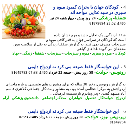
کودکان جهان با بحران کمبود میوه و
ی در سبد غذایی مواجه اند
نا
-
پزشکی
-
24 روز پیش - چهارشنبه 24 تیر
81879894
1405
نا زندگی_ یک تحلیل جدید و مهم نشان داده
 که کودکان در سراسر جهان به قدر کافی میوه و
یجات مصرف نمی کنند. به گزارش شفقنا زندگی به نقل از سلامت نیوز،
قان می گویند غذاهای گیاهی ...
کان
-
میوه و سبزی
-
میوه و سبزیجات
-
سبزیجات
-
شفقنا
-
زندگی
-
جهان
این خواستگار فقط صیغه می کرد نه ازدواج دایمی
نویس
-
حوادث
-
58 روز پیش - جمعه 22 خرداد 1405، 07:33
81649783
به گزارش رونویس، دختر 30 ساله که برای مشورت های تخصصی درباره ماجرای
واجش به مرکز انتظامی آمده بود، به مشاور و مددکار اجتماعی کلانتری قاسم
د مشهد گفت: - پدر ومادرم بازنشسته فرهنگی ...
واج
-
خواستگار
-
تحصیل
-
خواهران
-
مددکار اجتماعی
-
دانشجوی پزشکی
-
آرام
این خواستگار فقط صیغه می کرد نه ازدواج دایمی
نویس نیوز
-
حوادث
-
58 روز پیش - جمعه 22 خرداد 1405، 07:23
81649