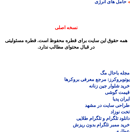
امل های انرژی
نسخه اصلی
مه حقوق این سایت برای قطره محفوظ است. قطره مسئولیتی
در قبال محتوای مطالب ندارد.
ه باحال مگ
وبروکرز: مرجع معرفی بروکرها
د شلوار جین زنانه
مت گوشی
ان پدیا
احی سایت در مشهد
 نوزاد
لود تلگرام و تلگرام طلایی
د ممبر تلگرام بدون ریزش
اری