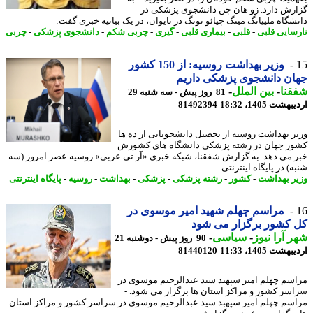
رش دارد. زو هان چن دانشجوی پزشکی در
شگاه ملییانگ مینگ چیائو تونگ در تایوان، در یک بیانیه خبری گفت:
سایی قلبی
-
قلبی
-
بیماری قلبی
-
گیری
-
چربی شکم
-
دانشجوی پزشکی
-
چربی
وزیر بهداشت روسیه: از 150 کشور
ن دانشجوی پزشکی داریم
نا
-
بین الملل
-
81 روز پیش - سه شنبه 29
شت 1405، 18:32
81492394
ر بهداشت روسیه از تحصیل دانشجویانی از ده ها
ر جهان در رشته پزشکی دانشگاه های کشورش
 می دهد. به گزارش شفقنا، شبکه خبری «آر تی عربی» روسیه عصر امروز (سه
) در پایگاه اینترنتی ...
ر بهداشت
-
کشور
-
رشته پزشکی
-
پزشکی
-
بهداشت
-
روسیه
-
پایگاه اینترنتی
مراسم چهلم شهید امیر موسوی در
کشور برگزار می شود
 آرا نیوز
-
سیاسی
-
90 روز پیش - دوشنبه 21
شت 1405، 11:33
81440120
سم چهلم امیر سپهبد سید عبدالرحیم موسوی در
سر کشور و مراکز استان ها برگزار می شود. -
سم چهلم امیر سپهبد سید عبدالرحیم موسوی در سراسر کشور و مراکز استان