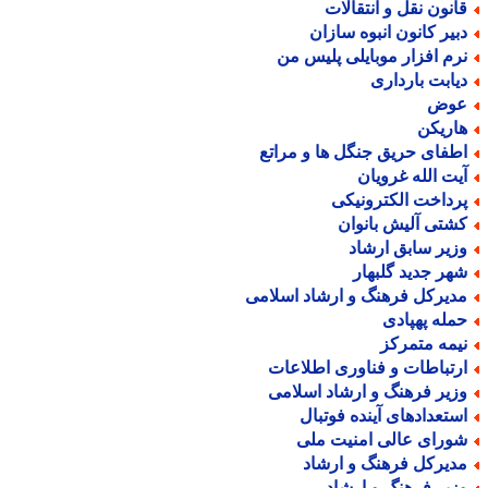
انون نقل و انتقالات
بیر کانون انبوه سازان
رم افزار موبایلی پلیس من
یابت بارداری
وض
اریکن
طفای حریق جنگل ها و مراتع
یت الله غرویان
رداخت الکترونیکی
شتی آلیش بانوان
زیر سابق ارشاد
هر جدید گلبهار
دیرکل فرهنگ و ارشاد اسلامی
مله پهپادی
یمه متمرکز
رتباطات و فناوری اطلاعات
زیر فرهنگ و ارشاد اسلامی
ستعدادهای آینده فوتبال
ورای عالی امنیت ملی
دیرکل فرهنگ و ارشاد
زیر فرهنگ و ارشاد