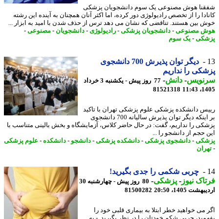
نا هوش مصنوعی یک سوم دانشجویان پزشکی
ادا را از تخصص رادیولوژی دور کرده، اما اکثر آنان همچنان به آینده این رشته
 بین هستند. تناقضی که نشان می دهد ترس از حذف شدن با امید به ابزار ...
ش مصنوعی
-
دانشجویان پزشکی
-
رادیولوژی
-
دانشجویان
-
مصنوعی
-
شکی
-
یک سوم
دیگر توان پذیرش 700 دانشجوی
کی را نداریم
نویس
-
دانش
-
77 روز پیش - یکشنبه 3 خرداد
81521318
1405
س دانشکده پزشکی علوم پزشکی تهران با تاکید
بر اینکه دیگر توان پذیرش سالیانه 700 دانشجوی
کی را نداریم، گفت: در حال حاضر کلاس، آزمایشگاه و بخش بالینی متناسب با
 حجم از دانشجو را ...
شکی
-
دانشجوی پزشکی
-
دانشکده پزشکی
-
دانشجو
-
دانشکده
-
علوم پزشکی
ران
چربی شکمی را جدی بگیرید!
اک نیوز
-
پزشکی
-
80 روز پیش - چهارشنبه 30
شت 1405، 20:50
81500282
 می خواهید خطر ابتلا به بیماری قلبی خود را
مید، چربی شکم خودتان را در نظر بگیرید. - به