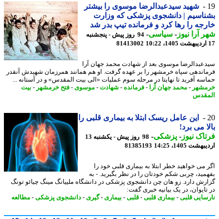
شهید سیدعبدالرضا موسوی را بیشتر
اسیم | دانشجوی پزشکی که وزارت
جه را رها کرد و فرمانده تیپ بدر شد
 آرا نیوز
-
سیاسی
-
94 روز پیش - پنجشنبه
81413002
عبدالرضا موسوی بعد از شهادت محمد جهان آرا
اندهی سپاه خرمشهر را بر عهده گرفت. او هم همانند همرزمان شهیدش آنقدر
سه آفرید تا نهایتا در مرحله سوم عملیات «الی بیت المقدس» و در آستانه ...
شهر
-
محمد جهان آرا
-
فرمانده
-
شهادت
-
موسوی
-
فتح خرمشهر
-
بیت
قدس
این عامل ریسک ابتلا به بیماری قلبی را
ا می برد!
اک نیوز
-
پزشکی
-
98 روز پیش - یکشنبه 13
شت 1405، 14:25
81385193
 می خواهید خطر ابتلا به بیماری قلبی خود را
مید، چربی شکم خودتان را در نظر بگیرید. - به
رش دارد. زو هان چن دانشجوی پزشکی در دانشگاه ملییانگ مینگ چیائو تونگ
تایوان، در یک بیانیه خبری گفت:
سایی قلبی
-
بیماری قلبی
-
قلبی
-
بیماری
-
گیری
-
دانشجوی پزشکی
-
مطالعه