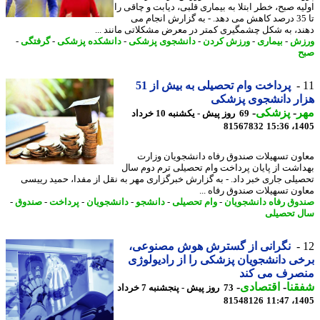
یه صبح، خطر ابتلا به بیماری قلبی، دیابت و چاقی را
تا 35 درصد کاهش می دهد. - به گزارش انجام می
د، به شکل چشمگیری کمتر در معرض مشکلاتی مانند ...
زش
-
بیماری
-
ورزش کردن
-
دانشجوی پزشکی
-
دانشکده پزشکی
-
گرفتگی
-
پرداخت وام تحصیلی به بیش از 51
ار دانشجوی پزشکی
ر
-
پزشکی
-
69 روز پیش - یکشنبه 10 خرداد
81567832
1405
ون تسهیلات صندوق رفاه دانشجویان وزارت
اشت از پایان پرداخت وام تحصیلی ترم دوم سال
یلی جاری خبر داد. - به گزارش خبرگزاری مهر به نقل از مفدا، حمید رییسی
ون تسهیلات صندوق رفاه ...
وق رفاه دانشجویان
-
وام تحصیلی
-
دانشجو
-
دانشجویان
-
پرداخت
-
صندوق
-
 تحصیلی
نگرانی از گسترش هوش مصنوعی،
ی دانشجویان پزشکی را از رادیولوژی
صرف می کند
نا
-
اقتصادی
-
73 روز پیش - پنجشنبه 7 خرداد
81548126
1405