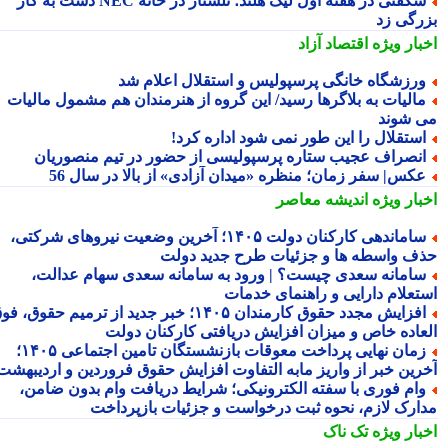
شگفتی در هفته اول لیگ هلند؛ تلستار در خانه NEC دست به کار
رگی زد
بار ویژه
اقتصاد آزاد
رزشگاه خانگی پرسپولیس و استقلال اعلام شد
الیات به بلاگرها رسید/ این گروه از هنرمندان هم مشمول مالیات
 شوند
ستقلال را این طور نمی شود اداره کرد!
نصراف عجیب ستاره پرسپولیسی از حضور در تیم منصوریان
کس| سفر زمان؛ منظره «میدان آزادی» از بالا در سال 56
بار ویژه
اندیشه معاصر
ساماندهی کارکنان دولت ۱۴۰۵؛ آخرین وضعیت نیروهای شرکتی،
ف واسطه ها و جزئیات طرح جدید دولت
امانه سعدی چیست؟ | ورود به سامانه سعدی سهام عدالت،
تعلام دارایی و راهنمای خدمات
افزایش مجدد حقوق کارمندان ۱۴۰۵؛ خبر جدید از ترمیم حقوق، فوق
عاده خاص و میزان افزایش دریافتی کارکنان دولت
زمان نهایی پرداخت معوقات بازنشستگان تامین اجتماعی ۱۴۰۵؛
رین خبر از واریز مابه التفاوت افزایش حقوق فروردین و اردیبهشت
ام فوری با سفته الکترونیکی؛ شرایط دریافت وام بدون ضامن،
ارک لازم، نحوه ثبت درخواست و جزئیات بازپرداخت
بار ویژه
تک ناک