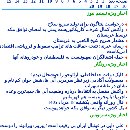
حه بعد
1
2
3
4
5
6
7
8
9
10
11
12
13
14
15
20
19
18
17
بار ویژه
تسنیم نیوز
رخواست پنتاگون برای تولید سریع سلاح
اکنش کمال شرف، کاریکاتوریست یمنی به امضای توافق مکه
سط عربستان
شدار صریح شیخ الکعبی به عربستان
سانه عبری: نتیجه حماقت های ترامپ سقوط و فروپاشی اقتصادی
ریکاست
مله اشغالگران صهیونیست به فلسطینیان و خودروهای آنها
بار ویژه
رونگار
لیک: وقت خداحافظی، آرائوخو را خوشحال دیدم!
حصولات آکادمی زیر نظر سرمربی آبی ها/ شش جوان کم نام و
ان در نقشه سهراب
اکنش مفصل به انتقادها درباره وضعیت آبی ها/ جدیدترین وعده
جرنیا: با پنجره بسته هم قهرمانیم
ال روزانه واقعی یکشنبه 18 مرداد 1405
ک کشور دیگر به توافق مکه خواهد پیوست
بار ویژه
سرنویس
لی دایی در فوتبال ایران بی رقیب است / پیروز: بیرانوند را دوست