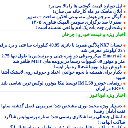
پل دوباره قیمت گوشی ها را بالا می برد
یلان ماسک در ماه کارخانه می سازد!
وگل مترجم هوش مصنوعی آفلاین ساخت + تصویر
فر تا صد برگزاری سومین المپیک فناوری ۱۴۰۵
شت این چت بات یک آدم واقعی نشسته است!
بار ویژه
و قیمت خودرو | چرخان
نیسان NX7 پلاگین هیبرید با باتری 40.95 کیلووات ساعتی و برد برقی
 معرفی شد
Smart #2؛ میکرو-برقی دو نفره جیلی و مرسدس با طول تنها 2.75
ور 60 کیلووات رسماً در پرونده های MIIT ظاهر شد
روش ویژه تویوتا Rav4 ره نیاز ایستا
کبار برای همیشه با نحوه خواندن اعداد و حروف روی لاستیک آشنا
ید
رونمایی خودرو IM LS9 توسط نیکا موتور، لوکس ترین شاسی بلند
 در ایران
بار ویژه
ایونا نیوز
ستیار ویژه محمد نوری مشخص شد؛ سرمربی فصل گذشته سایپا به
ت آبادان رفت!
نتقال جنجالی رضا شکاری رسمی شد؛ ستاره پرسپولیس شاگرد
کت الهامی!
امبک تراکتور مقابل شمس آذر؛ قرمزها با برد به استقبال لیگ