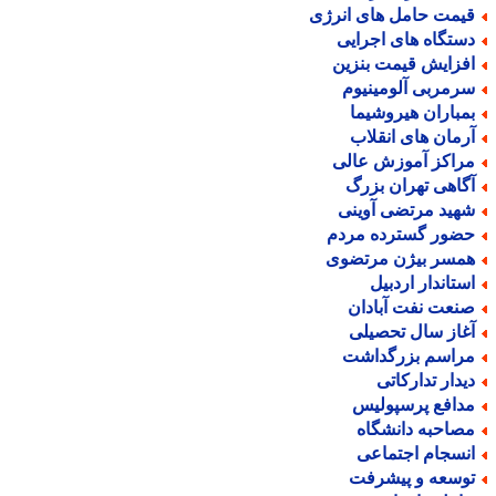
یمت حامل های انرژی
ستگاه های اجرایی
فزایش قیمت بنزین
رمربی آلومینیوم
مباران هیروشیما
رمان های انقلاب
راکز آموزش عالی
گاهی تهران بزرگ
هید مرتضی آوینی
ضور گسترده مردم
مسر بیژن مرتضوی
ستاندار اردبیل
نعت نفت آبادان
غاز سال تحصیلی
راسم بزرگداشت
یدار تدارکاتی
دافع پرسپولیس
صاحبه دانشگاه
نسجام اجتماعی
وسعه و پیشرفت