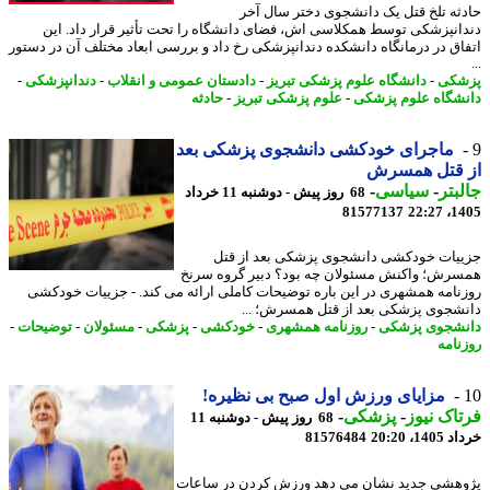
ثه تلخ قتل یک دانشجوی دختر سال آخر
انپزشکی توسط همکلاسی اش، فضای دانشگاه را تحت تأثیر قرار داد. این
اق در درمانگاه دانشکده دندانپزشکی رخ داد و بررسی ابعاد مختلف آن در دستور
شکی
-
دانشگاه علوم پزشکی تبریز
-
دادستان عمومی و انقلاب
-
دندانپزشکی
-
شگاه علوم پزشکی
-
علوم پزشکی تبریز
-
حادثه
ماجرای خودکشی دانشجوی پزشکی بعد
 قتل همسرش
بتر
-
سیاسی
-
68 روز پیش - دوشنبه 11 خرداد
81577137
1405
یات خودکشی دانشجوی پزشکی بعد از قتل
رش؛ واکنش مسئولان چه بود؟ دبیر گروه سرنخ
نامه همشهری در این باره توضیحات کاملی ارائه می کند. - جزییات خودکشی
شجوی پزشکی بعد از قتل همسرش؛ ...
شجوی پزشکی
-
روزنامه همشهری
-
خودکشی
-
پزشکی
-
مسئولان
-
توضیحات
-
نامه
مزایای ورزش اول صبح بی نظیره!
اک نیوز
-
پزشکی
-
68 روز پیش - دوشنبه 11
14، 20:20
81576484
هشی جدید نشان می دهد ورزش کردن در ساعات