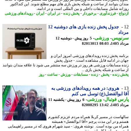
ان بتوانند از ساعت و شبکه پخش بازی های مهم مطلع شوند. این کنداکتور
انه شامل مسابقات داخلی و بین المللی است و در ادامه،
واج
-
فرزندآوری
-
برخوردار
-
پخش زنده
-
در ایران
-
ایران
-
رویدادهای ورزشی
جدول پخش زنده بازی های دوشنبه 12
اد
نویس
-
ورزشی
-
5 روز پیش - دوشنبه 12
1، 08:03
82013013
امه پخش زنده رویدادهای ورزشی امروز ایران و
ن در ادامه قابل مشاهده است. - جدول پخش
ه مسابقات ورزشی هر روز در ورزش سه منتشر می شود تا علاقه مندان بتوانند
ساعت و شبکه پخش بازی ...
 زنده
-
پخش
-
زنده
-
مسابقات
-
ورزش
-
ساعت
-
روز
هروی: در همه رویدادهای ورزشی به
 ابوالفضل(ع) توسل می کنم
س فوتبال
-
ورزشی
-
6 روز پیش - یکشنبه 11
1، 13:42
82008295
هاست در مسیر کربلا همراه مردم عزیزم کشورم
م و در این مدت پرچم «آقا ابوالفضل» همیشه
اه من بوده است. نوشته هروی: - سید شهرام هروی که در مسیر راهپیمایی