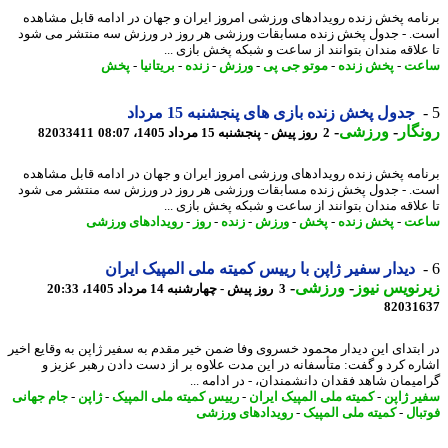
امه پخش زنده رویدادهای ورزشی امروز ایران و جهان در ادامه قابل مشاهده
. - جدول پخش زنده مسابقات ورزشی هر روز در ورزش سه منتشر می شود
علاقه مندان بتوانند از ساعت و شبکه پخش بازی ...
عت
-
پخش زنده
-
موتو جی پی
-
ورزش
-
زنده
-
بریتانیا
-
پخش
جدول پخش زنده بازی های پنجشنبه 15 مرداد
گار
-
ورزشی
-
2 روز پیش - پنجشنبه 15 مرداد 1405، 08:07
82033411
امه پخش زنده رویدادهای ورزشی امروز ایران و جهان در ادامه قابل مشاهده
. - جدول پخش زنده مسابقات ورزشی هر روز در ورزش سه منتشر می شود
علاقه مندان بتوانند از ساعت و شبکه پخش بازی ...
عت
-
پخش زنده
-
پخش
-
ورزش
-
زنده
-
روز
-
رویدادهای ورزشی
دیدار سفیر ژاپن با رییس کمیته ملی المپیک ایران
نویس نیوز
-
ورزشی
-
3 روز پیش - چهارشنبه 14 مرداد 1405، 20:33
82031
ابتدای این دیدار محمود خسروی وفا ضمن خیر مقدم به سفیر ژاپن به وقایع اخیر
ره کرد و گفت: متأسفانه در این مدت علاوه بر از دست دادن رهبر عزیز و
میمان شاهد فقدان دانشمندان، - در ادامه ...
ر ژاپن
-
کمیته ملی المپیک ایران
-
رییس کمیته ملی المپیک
-
ژاپن
-
جام جهانی
بال
-
کمیته ملی المپیک
-
رویدادهای ورزشی