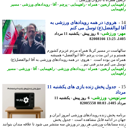
عین همراه با کاروان ورزشی ...
پیمایی اربعین
-
همراه
-
راهپیمایی
-
پرچم
-
آقا
-
رویدادهای ورزشی
-
مسیر
پیمایی
هروی: در همه رویدادهای ورزشی به
 ابوالفضل(ع) توسل می کنم
ر
-
ورزشی
-
6 روز پیش - یکشنبه 11 مرداد
82008166
1405
هاست در مسیر کربلا همراه مردم عزیزم کشورم
م و در این مدت پرچم «آقا ابوالفضل» همیشه
اه من بوده است. - هروی: در همه رویدادهای ورزشی به آقا ابوالفضل(ع)
ل می کنم مدیر فنی تیم ...
پیمایی اربعین
-
همراه
-
رویدادهای ورزشی
-
راهپیمایی
-
آقا
-
ورزشی
-
مسیر
پیمایی
جدول پخش زنده بازی های یکشنبه 11
اد
نویس
-
ورزشی
-
6 روز پیش - یکشنبه 11
1، 08:03
82005558
امه پخش زنده رویدادهای ورزشی امروز ایران و
ن در ادامه قابل مشاهده است. - جدول پخش
ه مسابقات ورزشی هر روز در ورزش سه منتشر می شود تا علاقه مندان بتوانند