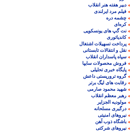
بیر هفته هنر انقلاب
یلم مرد ایرلندی
شمه دره
ره‌ای
ت گپ های یونسکویی
اندیاتوری
رداخت تسهیلات اشتغال
قل و انتقالات تابستانی
پاه پاسداران انقلاب
روش محصولات سایپا
ایگاه خبری تحلیلی
روه تروریستی داعش
قابت های لیگ برتر
هید محمود صارمی
هبر معظم انقلاب
ولودیه الجزایر
رگیری مسلحانه
یروهای امنیتی
اشگاه ذوب آهن
یروهای شرکتی