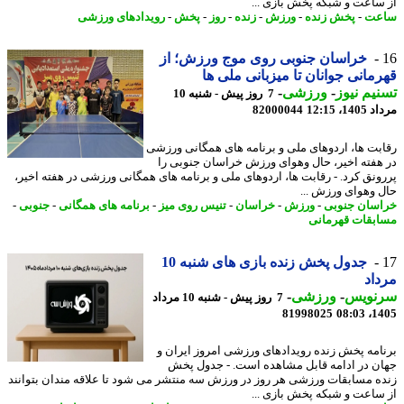
ساعت و شبکه پخش بازی ...
عت
-
پخش زنده
-
ورزش
-
زنده
-
روز
-
پخش
-
رویدادهای ورزشی
خراسان جنوبی روی موج ورزش؛ از
مانی جوانان تا میزبانی ملی ها
یم نیوز
-
ورزشی
-
7 روز پیش - شنبه 10
1، 12:15
82000044
بت ها، اردوهای ملی و برنامه های همگانی ورزشی
هفته اخیر، حال وهوای ورزش خراسان جنوبی را
ونق کرد. - رقابت ها، اردوهای ملی و برنامه های همگانی ورزشی در هفته اخیر،
 وهوای ورزش ...
سان جنوبی
-
ورزش
-
خراسان
-
تنیس روی میز
-
برنامه های همگانی
-
جنوبی
-
بقات قهرمانی
جدول پخش زنده بازی های شنبه 10
اد
نویس
-
ورزشی
-
7 روز پیش - شنبه 10 مرداد
81998025
1405
امه پخش زنده رویدادهای ورزشی امروز ایران و
ن در ادامه قابل مشاهده است. - جدول پخش
ه مسابقات ورزشی هر روز در ورزش سه منتشر می شود تا علاقه مندان بتوانند
ساعت و شبکه پخش بازی ...