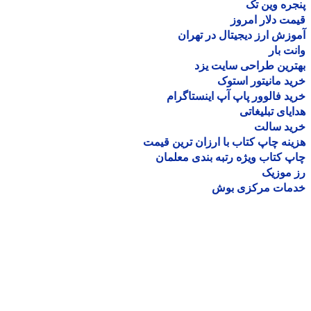
ره وین تک
ت دلار امروز
زش ارز دیجیتال در تهران
ت بار
رین طراحی سایت یزد
د مانیتور استوک
د فالوور پاپ آپ اینستاگرام
یای تبلیغاتی
ید سالت
نه چاپ کتاب با ارزان ترین قیمت
 کتاب ویژه رتبه بندی معلمان
موزیک
مات مرکزی بوش