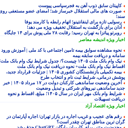
اپیتان سابق ذوب آهن به فجرسپاسی پیوست
ورت های مالی استقلال خبرساز شد؛ امضای عضو مستعفی روی
د!
سوایی تازه برای اینفانتینو؛ اتهام رابطه با کارمند یوفا
دان برای بازگشت به استقلال تخفیف ویژه می دهد!
وبرتو پیاتزا به تهران رسید؛ رقابت ۲۸ ملی پوش برای ۱۴ جایگاه
بار ویژه
اندیشه معاصر
حوه مشاهده سوابق بیمه تامین اجتماعی با کد ملی | آموزش ورود به
مانه و دریافت سابقه بیمه
نیک وام بانک ملت ۱۴۰۵ چیست؟/ جدول شرایط نیک وام بانک ملت/
ساط نیک وام بانک ملت+ نحوه دریافت نیک وام بانک ملت
بیمه تکمیلی بازنشستگان کشوری ۱۴۰۵ | جزئیات قرارداد جدید،
شش درمانی، شرایط ثبت نام و انتخاب طرح
آخرین وضعیت ساماندهی کارکنان دولت در ۱۷ مرداد ۱۴۰۵ | خبر
ید ساماندهی نیروهای شرکتی و تبدیل وضعیت
شرایط وام بانک مهر ایران در سال ۱۴۰۵؛ مبلغ، اقساط و نحوه
یافت تسهیلات
بار ویژه
اقتصاد آزاد
قم های عجیب و غریب اجاره در بازار تهران/ اجاره آپارتمان در
ان ترین مناطق تهران چقدر است؟
حدودیت متنی برای کاربران رایگان ChatGPT حذف شد