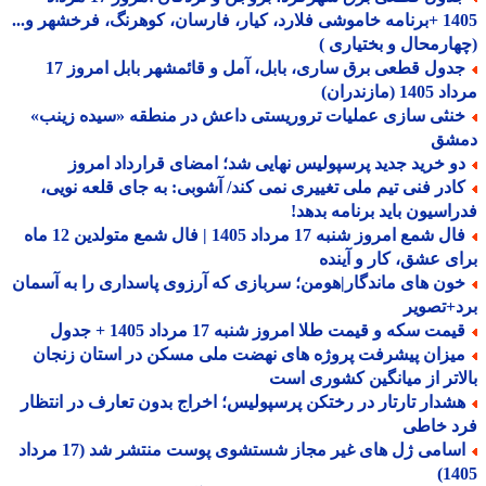
1405 +برنامه خاموشی فلارد، کیار، فارسان، کوهرنگ، فرخشهر و...
ارمحال و بختیاری )
جدول قطعی برق ساری، بابل، آمل و قائمشهر بابل امروز 17
1 (مازندران)
نثی سازی عملیات تروریستی داعش در منطقه «سیده زینب»
شق
و خرید جدید پرسپولیس نهایی شد؛ امضای قرارداد امروز
ادر فنی تیم ملی تغییری نمی کند/ آشوبی: به جای قلعه نویی،
اسیون باید برنامه بدهد!
فال شمع امروز شنبه 17 مرداد 1405 | فال شمع متولدین 12 ماه
ی عشق، کار و آینده
ون های ماندگار|هومن؛ سربازی که آرزوی پاسداری را به آسمان
+تصویر
مت سکه و قیمت طلا امروز شنبه 17 مرداد 1405 + جدول
یزان پیشرفت پروژه های نهضت ملی مسکن در استان زنجان
اتر از میانگین کشوری است
شدار تارتار در رختکن پرسپولیس؛ اخراج بدون تعارف در انتظار
د خاطی
اسامی ژل های غیر مجاز شستشوی پوست منتشر شد (17 مرداد
14