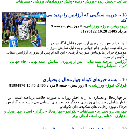
عت
-
پخش زنده
-
ورزش
-
زنده
-
پخش
-
رویدادهای ورزشی
-
مسابقات
جریمه سنگینی که آرژانتین را تهدید می
نویس نیوز
-
ورزشی
-
8 روز پیش - جمعه 9
1، 16:28
81995122
 اقدام پس از پیروزی آرژانتین مقابل انگلیس در
له نیمه نهایی جام جهانی و به دلیل نمایش بنری با
وع جزایر مالویناس صورت گرفت. - این اقدام پس از پیروزی آرژانتین مقابل
لیس در مرحله ...
نتین
-
مرحله نیمه نهایی
-
پس از پیروزی
-
نمایش
-
نیمه نهایی
-
جام جهانی
-
ته انضباطی فیفا
بسته خبرهای کوتاه چهارمحال و بختیاری
اک نیوز
-
ورزشی
-
8 روز پیش - جمعه 9 مرداد 1405، 15:45
81994870
چهارمحال و بختیاری به ارائه اخبار روزانه به صورت خلاصه پرداخته است. این
ار شامل رویدادهای ورزشی و دیگر فعالیت های استانی می باشد. - به گزارش
اک نیوز؛ رقابت های شکوفه های تکواندو ...
رمحال و بختیاری
-
مسابقات
-
تکواندو
-
چهارمحال
-
برگزار
-
استان چهارمحال و
یاری
-
شناسایی استعدادهای برتر