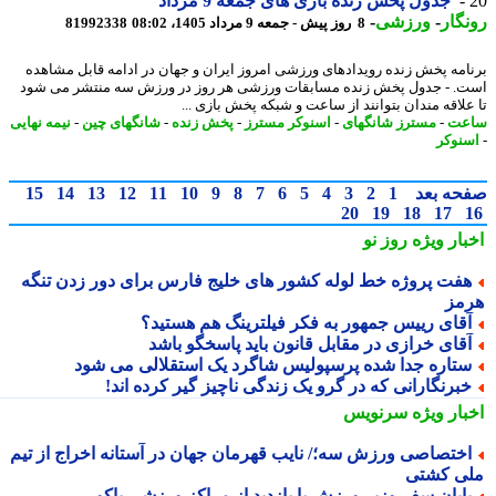
جدول پخش زنده بازی های جمعه 9 مرداد
گار
-
ورزشی
-
8 روز پیش - جمعه 9 مرداد 1405، 08:02
81992338
امه پخش زنده رویدادهای ورزشی امروز ایران و جهان در ادامه قابل مشاهده
. - جدول پخش زنده مسابقات ورزشی هر روز در ورزش سه منتشر می شود
علاقه مندان بتوانند از ساعت و شبکه پخش بازی ...
عت
-
مسترز شانگهای
-
اسنوکر مسترز
-
پخش زنده
-
شانگهای چین
-
نیمه نهایی
نوکر
حه بعد
1
2
3
4
5
6
7
8
9
10
11
12
13
14
15
20
19
18
17
بار ویژه
روز نو
فت پروژه خط لوله کشور های خلیج فارس برای دور زدن تنگه
مز
قای رییس جمهور به فکر فیلترینگ هم هستید؟
قای خرازی در مقابل قانون باید پاسخگو باشد
تاره جدا شده پرسپولیس شاگرد یک استقلالی می شود
برنگارانی که در گرو یک زندگی ناچیز گیر کرده اند!
بار ویژه
سرنویس
ختصاصی ورزش سه؛/ نایب قهرمان جهان در آستانه اخراج از تیم
ی کشتی
ایان سفر وزیر ورزش با بازدید از مراکز ورزشی باکو