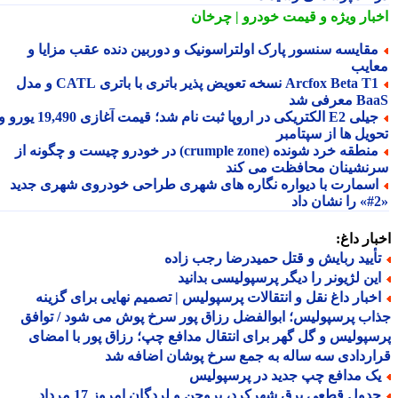
بار ویژه
و قیمت خودرو | چرخان
قایسه سنسور پارک اولتراسونیک و دوربین دنده عقب مزایا و
ایب
Arcfox Beta T1 نسخه تعویض پذیر باتری با باتری CATL و مدل
معرفی شد
جیلی E2 الکتریکی در اروپا ثبت نام شد؛ قیمت آغازی 19,490 یورو و
ویل ها از سپتامبر
منطقه خرد شونده (crumple zone) در خودرو چیست و چگونه از
نشینان محافظت می کند
سمارت با دیواره نگاره های شهری طراحی خودروی شهری جدید
ار داغ:
أیید ربایش و قتل حمیدرضا رجب زاده
ین لژیونر را دیگر پرسپولیسی بدانید
خبار داغ نقل و انتقالات پرسپولیس | تصمیم نهایی برای گزینه
ب پرسپولیس؛ ابوالفضل رزاق پور سرخ پوش می شود / توافق
پولیس و گل گهر برای انتقال مدافع چپ؛ رزاق پور با امضای
ردادی سه ساله به جمع سرخ پوشان اضافه شد
ک مدافع چپ جدید در پرسپولیس
جدول قطعی برق شهرکرد، بروجن و لردگان امروز 17 مرداد