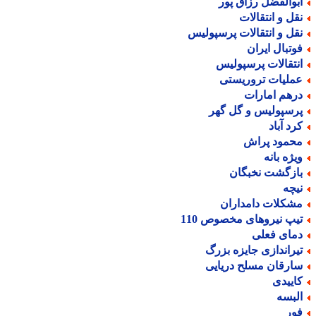
بوالفضل رزاق پور
قل و انتقالات
قل و انتقالات پرسپولیس
وتبال ایران
نتقالات پرسپولیس
ملیات تروریستی
رهم امارات
رسپولیس و گل گهر
رد آباد
حمود پراش
یژه بانه
ازگشت نخبگان
یچه
شکلات دامداران
یپ نیروهای مخصوص 110
مای فعلی
یراندازی جایزه بزرگ
ارقان مسلح دریایی
اییدی
لبسه
ور