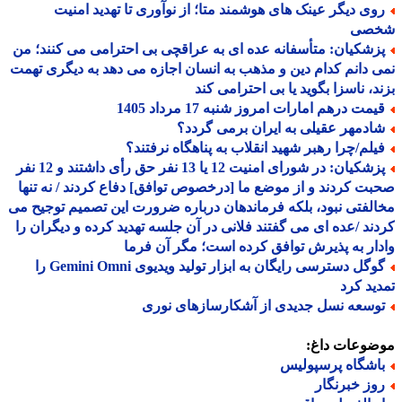
وی دیگر عینک های هوشمند متا؛ از نوآوری تا تهدید امنیت
صی
زشکیان: متأسفانه عده ای به عراقچی بی احترامی می کنند؛ من
 دانم کدام دین و مذهب به انسان اجازه می دهد به دیگری تهمت
د، ناسزا بگوید یا بی احترامی کند
یمت درهم امارات امروز شنبه 17 مرداد 1405
ادمهر عقیلی به ایران برمی گردد؟
یلم/چرا رهبر شهید انقلاب به پناهگاه نرفتند؟
پزشکیان: در شورای امنیت 12 یا 13 نفر حق رأی داشتند و 12 نفر
ت کردند و از موضع ما [درخصوص توافق] دفاع کردند / نه تنها
لفتی نبود، بلکه فرماندهان درباره ضرورت این تصمیم توجیح می
ند /عده ای می گفتند فلانی در آن جلسه تهدید کرده و دیگران را
ار به پذیرش توافق کرده است؛ مگر آن فرما
گوگل دسترسی رایگان به ابزار تولید ویدیوی Gemini Omni را
ید کرد
وسعه نسل جدیدی از آشکارسازهای نوری
ضوعات داغ:
اشگاه پرسپولیس
وز خبرنگار