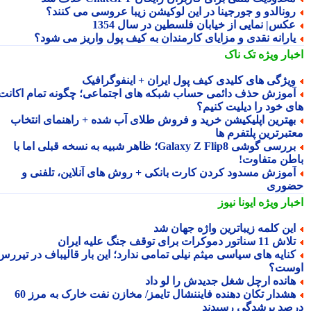
ونالدو و جورجینا در این لوکیشن زیبا عروسی می کنند؟
کس| نمایی از خیابان فلسطین در سال 1354
ارانه نقدی و مزایای کارمندان به کیف پول واریز می شود؟
بار ویژه
تک ناک
یژگی های کلیدی کیف پول ایران + اینفوگرافیک
موزش حذف دائمی حساب شبکه های اجتماعی؛ چگونه تمام اکانت
ی خود را دیلیت کنیم؟
هترین اپلیکیشن خرید و فروش طلای آب شده + راهنمای انتخاب
تبرترین پلتفرم ها
بررسی گوشی Galaxy Z Flip8؛ ظاهر شبیه به نسخه قبلی اما با
طن متفاوت!
موزش مسدود کردن کارت بانکی + روش های آنلاین، تلفنی و
وری
بار ویژه
ایونا نیوز
ین کلمه زیباترین واژه جهان شد
ش 11 سناتور دموکرات برای توقف جنگ علیه ایران
نایه های سیاسی میثم نیلی تمامی ندارد؛ این بار قالیباف در تیررس
ست؟
انده ارچل شغل جدیدش را لو داد
هشدار تکان دهنده فایننشال تایمز/ مخازن نفت خارک به مرز 60
صد پرشدگی رسیدند