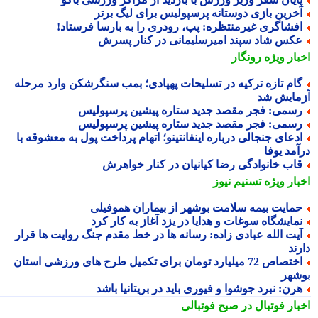
خرین بازی دوستانه پرسپولیس برای لیگ برتر
فشاگری غیرمنتظره: پپ، رودری را به بارسا فرستاد!
کس شاد سپند امیرسلیمانی در کنار پسرش
بار ویژه
رونگار
ام تازه ترکیه در تسلیحات پهپادی؛ بمب سنگرشکن وارد مرحله
مایش شد
سمی: فجر مقصد جدید ستاره پیشین پرسپولیس
سمی: فجر مقصد جدید ستاره پیشین پرسپولیس
دعای جنجالی درباره اینفانتینو؛ اتهام پرداخت پول به معشوقه با
آمد یوفا
اب خانوادگی رضا کیانیان در کنار خواهرش
بار ویژه
تسنیم نیوز
مایت بیمه سلامت بوشهر از بیماران هموفیلی
مایشگاه سوغات و هدایا در یزد آغاز به کار کرد
یت الله عبادی زاده: رسانه ها در خط مقدم جنگ روایت ها قرار
ند
اختصاص 72 میلیارد تومان برای تکمیل طرح های ورزشی استان
شهر
رن: نبرد جوشوا و فیوری باید در بریتانیا باشد
بار فوتبال در صبح فوتبالی