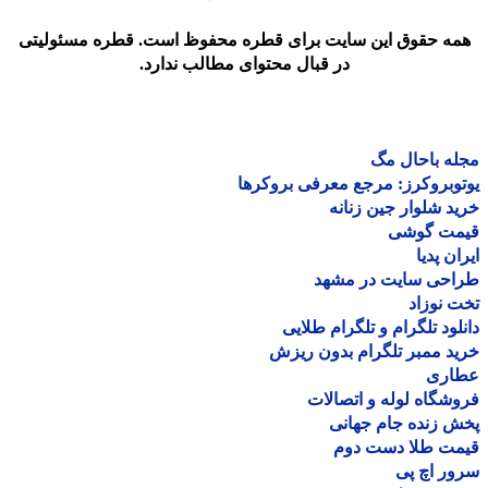
مه حقوق این سایت برای قطره محفوظ است. قطره مسئولیتی
در قبال محتوای مطالب ندارد.
ه باحال مگ
وبروکرز: مرجع معرفی بروکرها
د شلوار جین زنانه
مت گوشی
ان پدیا
احی سایت در مشهد
 نوزاد
لود تلگرام و تلگرام طلایی
د ممبر تلگرام بدون ریزش
اری
شگاه لوله و اتصالات
 زنده جام جهانی
مت طلا دست دوم
ر اچ پی