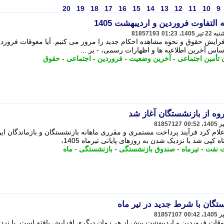
20
19
18
17
16
15
14
13
12
11
10
9
لتفاوت فروردین و اردیبهشت 1405
81857193
ایش حقوق و نحوه مشاهده احکام جدید را مرور می کنیم. آیا معوقات فروردی
س آخرین اطلاعیه ها و اظهارات رسمی، - بر ...
 تأمین اجتماعی
-
آخرین وضعیت
-
فروردین
-
اجتماعی
-
حقوق
81857127
علام کرد فرآیند پرداخت مستمری و مقرری ماهانه بازنشستگان و بازماندگان ای
 نفت
-
تیرماه
-
صندوق بازنشستگی
-
بازنشستگی
-
ماه
تگان با شرط جدید در تیر ماه
81857107
عوقات فروردین و اردیبهشت بیش از هر زمان دیگری افزایش یافته است. با نزد