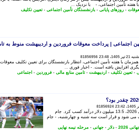
ا هفته تأمین اجتماعی، - با نزدیک ...
وقات
-
روزهای پایانی
-
بازنشستگان تأمین اجتماعی
-
تعیین تکلیف
ین اجتماعی | پرداخت معوقات فروردین و اردیبهشت منوط به تام
81856956
 همزمان با هفته تأمین اجتماعی، انتظار بازنشستگان برای تعیین تکلیف معوقات
ری افزایش یافته است. - اخبار فوری ...
ی
-
تعیین تکلیف
-
اردیبهشت
-
تامین منابع مالی
-
فروردین
-
اجتماعی
81856924
فدراسیون فوتبال از حضور در جام جهانی 2026، 13.5 میلیون دلار درآمد کسب کرد. جام
ود نزدیک می شود و قرار است سه شنبه و چهارشنبه، - جام
نی 2026
-
دلار
-
جهانی
-
مرحله نیمه نهایی