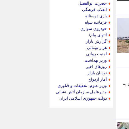
جام جم
حضرت ابوالفضل
جدید پرس
انقلاب فرهنگی
جماران
بازی دوستانه
جوان ایرانی
فرمانده سپاه
جهان مانا
خودروی سواری
جهان نگر
انتهای پیام/
جهان نیوز
گزارش بازار
چطور
هزار تومانی
چمپیونات
امنیت روانی
چمدون
وزیر بهداشت
چه خبر
روزهای اخیر
حادثه 24
نوسان بازار
حرف تو
آمار ازدواج
حوادث پلاس
دن به
وزیر علوم، تحقیقات و فناوری
حوزه نیوز
مدیرعامل سازمان آتش نشانی
خبر آنلاین
دولت جمهوری اسلامی ایران
خبر جنوب
خبر سیاسی
خبر گردون
خبر ورزشی
خبرجو