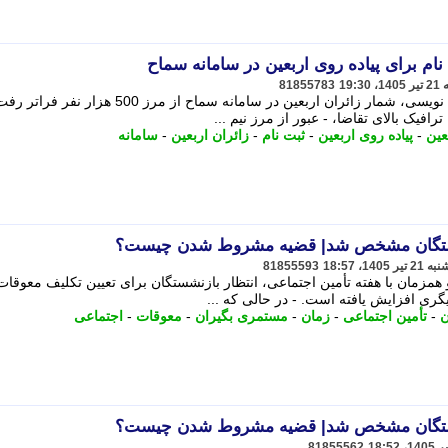
 نام برای پیاده روی اربعین در سامانه سماح
81855783
تنها پس از گذشت دوازده روز از آغاز نام نویسی، شمار زائران اربعین در سامانه سماح از مرز 500 هزار نفر فرا
افیک بالای تقاضا، - عبور از مرز نیم ...
عین
-
پیاده روی اربعین
-
ثبت نام
-
زائران اربعین
-
سامانه
شستگان مشخص شد| قضیه مشروط شدن چیست؟
81855593
 همزمان با هفته تأمین اجتماعی، انتظار بازنشستگان برای تعیین تکلیف معوقات
ری افزایش یافته است. - در حالی که ...
ن
-
تأمین اجتماعی
-
زمان
-
مستمری بگیران
-
معوقات
-
اجتماعی
شستگان مشخص شد| قضیه مشروط شدن چیست؟
81855562