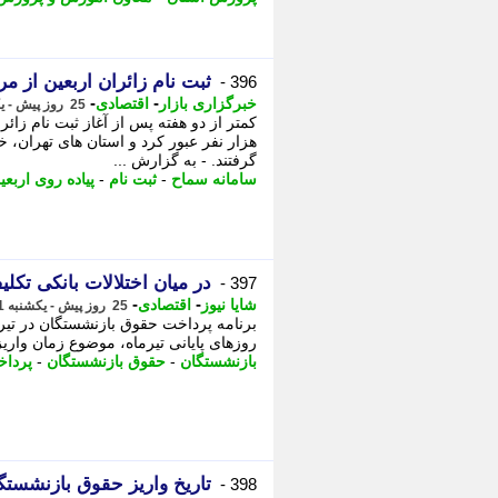
ثبت نام زائران اربعین از م
396 -
-
-
خبرگزاری بازار
اقتصادی
25 روز پیش - یکشنبه 21 تیر 1405، 18:17
هزار نفر عبور کرد و استان های تهران، 
گرفتند. - به گزارش ...
سامانه سماح
-
ثبت نام
-
پیاده روی اربعی
در میان اختلالات بانکی تکلیف حقوق تیر ماه 
397 -
-
-
شایا نیوز
اقتصادی
25 روز پیش - یکشنبه 21 تیر 1405، 17:26
روزهای پایانی تیرماه، موضوع زمان واری
بازنشستگان
-
حقوق بازنشستگان
-
پردا
تاریخ واریز حقوق بازنشستگ
398 -