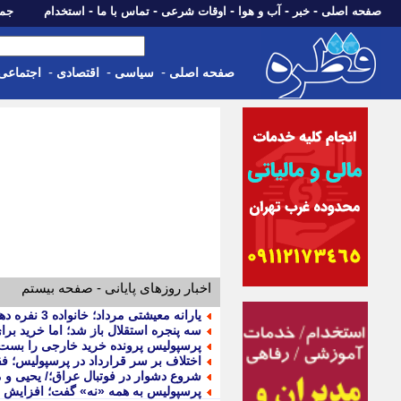
-
-
-
-
-
صفحه اصلی
خبر
آب و هوا
اوقات شرعی
تماس با ما
استخدام
جمعه، 16 مرداد 05
-
-
-
صفحه اصلی
سیاسی
اقتصادی
اجتماعی
اخبار روزهای پایانی - صفحه بیستم
یارانه معیشتی مرداد؛ خانواده 3 نفره دهک 4 مرداد 1405 چقدر یارانه می گیرد؟
سه پنجره استقلال باز شد؛ اما خرید بر
پرسپولیس پرونده خرید خارجی را بست؛
اختلاف بر سر قرارداد در پرسپولیس؛ ف
شروع دشوار در فوتبال عراق؛/ یحیی و م
پرسپولیس به همه «نه» گفت؛ افزایش ق