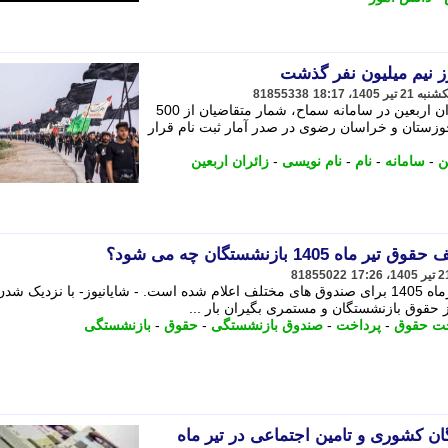
رز نیم میلیون نفر گذشت
81855338
کمتر از دو هفته پس از آغاز ثبت نام زائران اربعین در سامانه سماح، شمار متقاضیان از 500
خوزستان و خراسان رضوی در صدر آمار ثبت نام قرار
ن
-
سامانه
-
نام
-
نام نویسی
-
زائران اربعین
1405 بازنشستگان چه می شود؟
81855022
برنامه پرداخت حقوق بازنشستگان در تیرماه 1405 برای صندوق های مختلف اعلام شده است. - شایانیوز- با نزدیک ش
ز حقوق بازنشستگان و مستمری بگیران بار ...
خت حقوق
-
پرداخت
-
صندوق بازنشستگی
-
حقوق
-
بازنشستگی
ان کشوری و تامین اجتماعی در تیر ماه