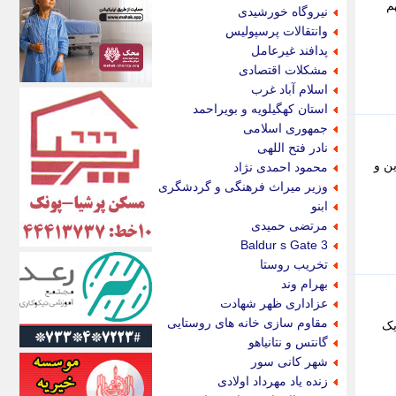
اکونیوز
م
نیروگاه خورشیدی
الف
وانتقالات پرسپولیس
انتشار آنلاین
پدافند غیرعامل
اندیشه قرن
مشکلات اقتصادی
اندیشه معاصر
اسلام آباد غرب
اندیشه ها
استان کهگیلویه و بویراحمد
انرژی پرس
جمهوری اسلامی
ای استخدام
نادر فتح اللهی
ایتنا
ن و
محمود احمدی نژاد
ایراف
وزیر میراث فرهنگی و گردشگری
ایران آرت
ابنو
ایران آنلاین
مرتضی حمیدی
ایران زندگی
Baldur s Gate 3
ایران فوری
تخریب روستا
ایرانی روز
بهرام وند
ایرانیتال
عزاداری ظهر شهادت
ایرنا
مقاوم سازی خانه های روستایی
یک
ایسکانیوز
گانتس و نتانیاهو
ایسنا
شهر کانی سور
ایکنا
زنده یاد مهرداد اولادی
ایلنا