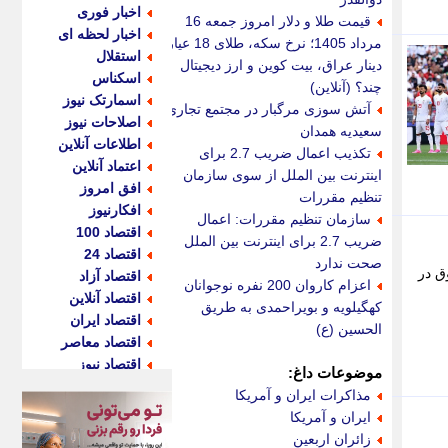
اخبار فوری
قیمت طلا و دلار امروز جمعه 16
اخبار لحظه ای
مرداد 1405؛ نرخ سکه، طلای 18 عیار،
استقلال
دینار عراق، بیت کوین و ارز دیجیتال
اسکناس
چند؟ (آنلاین)
اسمارتک نیوز
آتش سوزی مرگبار در مجتمع تجاری
اصلاحات نیوز
سعیدیه همدان
اطلاعات آنلاین
تکذیب اعمال ضریب 2.7 برای
اعتماد آنلاین
اینترنت بین الملل از سوی سازمان
افق امروز
تنظیم مقررات
افکارنیوز
سازمان تنظیم مقررات: اعمال
اقتصاد 100
ضریب 2.7 برای اینترنت بین الملل
اقتصاد 24
صحت ندارد
ق در
اقتصاد آزاد
اعزام کاروان 200 نفره نوجوانان
اقتصاد آنلاین
کهگیلویه و بویراحمدی به طریق
اقتصاد ایران
الحسین (ع)
اقتصاد معاصر
اقتصاد نیوز
موضوعات داغ:
اکو ایران
مذاکرات ایران و آمریکا
اکوفارس
ایران و آمریکا
اکونگار
زائران اربعین