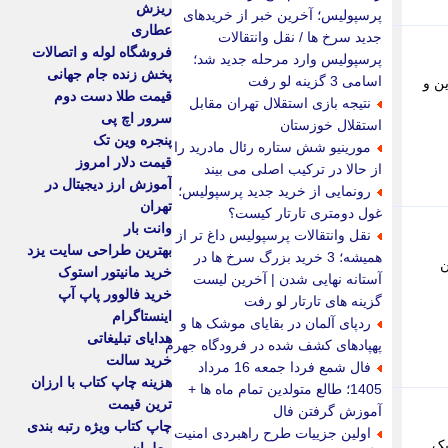
ریزش
پرسپولیس؛ آخرین خبر از خریدهای
عطاری
جدید سرخ ها / نقل وانتقالات
فروشگاه لوله و اتصالات
پرسپولیس وارد مرحله جدید شد؛
پخش زنده جام جهانی
اسامی 3 گزینه لو رفت
ن و
قیمت طلا دست دوم
نتیجه بازی استقلال تهران مقابل
سرور اچ پی
استقلال خوزستان
پنجره وین تک
مورینیو شش ستاره رئال مادرید را
قیمت دلار امروز
از حالا در ترکیب اصلی می بیند
آموزش ارز دیجیتال در
رونمایی از خرید جدید پرسپولیس؛
تهران
غول دومتری تارتار کیست؟
وانت بار
نقل وانتقالات پرسپولیس داغ تر از
بهترین طراحی سایت یزد
همیشه؛ 3 خرید بزرگ سرخ ها در
ن
خرید مانیتور استوک
آستانه نهایی شدن | آخرین لیست
خرید فالوور پاپ آپ
گزینه های تارتار لو رفت
اینستاگرام
ردپای آلمان در بقایای موشک ها و
هدایای تبلیغاتی
پهپادهای کشف شده در فرودگاه جهرم
خرید سالت
فال شمع فردا جمعه 16 مرداد
هزینه چاپ کتاب با ارزان
1405؛ طالع متولدین تمام ماه ها +
ترین قیمت
آموزش گرفتن فال
چاپ کتاب ویژه رتبه بندی
اولین جزییات طرح راهبردی امنیت
یک