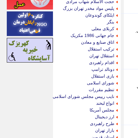
حجت الاسلام شهاب مرادی
اینتیتر
پلیس مواد مخدر تهران بزرگ
ایونا نیوز
ایلکای گوندوعان
بازتاب آنلاین
بنگر
باشگاه خبرنگاران
کربلای معلی
تر رفت.
باغستان نیوز
جام جهانی 1986 مکزیک
بامبوک
اتاق صنایع و معادن
ببین و بخون
ترکیب استقلال
بدینسان
استقلال تهران
بنکر
اقدام راهبردی
بیت ران
دونالد ترامپ
پارس فوتبال
بازی استقلال
پارسینه
شورای اسلامی
پارسینه پلاس
تنظیم مقررات
پاز آنلاین
نایب رییس مجلس شورای اسلامی
پاس گل
انواع لبخند
پانا
مجلس آمریکا
پرتو نیوز
ارز دیجیتال
پرسون
طرح راهبردی
پنجره نیوز
بازار تهران
پویامگ
استان قزوین