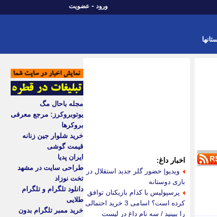
-
ورود
عضویت
تانها
مجله باحال مگ
یوتوبروکرز: مرجع معرفی
بروکرها
خرید شلوار جین زنانه
قیمت گوشی
ایران پدیا
اخبار داغ:
طراحی سایت در مشهد
ویدیو| حضور گلر جدید استقلال در
تخت نوزاد
بازی دوستانه
دانلود تلگرام و تلگرام
پرسپولیس با کدام بازیکنان توافق
طلایی
کرده است؟ اسامی 3 خرید احتمالی
خرید ممبر تلگرام بدون
را ببینید / سه نام داغ در لیست