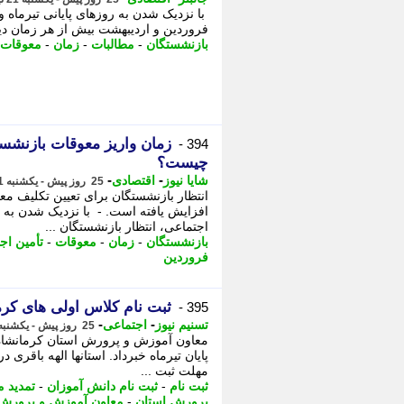
با نزدیک شدن به روزهای پایانی تیرماه و
فروردین و اردیبهشت بیش از هر زمان دیگ
بازنشستگان
-
مطالبات
-
زمان
-
معوقات
زمان واریز معوقات بازن
394 -
چیست؟
-
-
شایا نیوز
اقتصادی
25 روز پیش - یکشنبه 21 تیر 1405، 18:26
انتظار بازنشستگان برای تعیین تکلیف م
افزایش یافته است. - با نزدیک شدن به رو
اجتماعی، انتظار بازنشستگان ...
بازنشستگان
-
زمان
-
معوقات
-
تأمین اج
فروردین
ثبت نام کلاس اولی های کرما
395 -
-
-
تسنیم نیوز
اجتماعی
25 روز پیش - یکشنبه 21 تیر 1405، 18:20
معاون آموزش و پرورش استان کرمانشاه از
پایان تیرماه خبرداد. استانها الهه باقری 
مهلت ثبت ...
ثبت نام
-
ثبت نام دانش آموزان
-
تمدید م
پرورش استان
-
معاون آموزش و پرورش