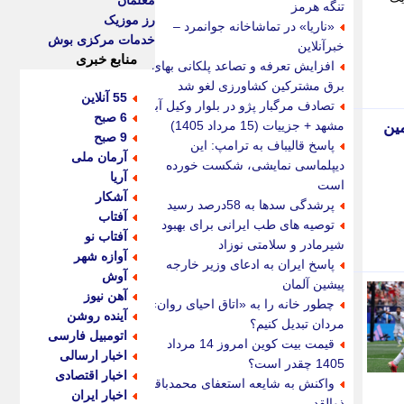
معلمان
تنگه هرمز
رز موزیک
«ناریا» در تماشاخانه جوانمرد –
خدمات مرکزی بوش
خبرآنلاین
منابع خبری
افزایش تعرفه و تصاعد پلکانی بهای
برق مشترکین کشاورزی لغو شد
55 آنلاین
تصادف مرگبار پژو در بلوار وکیل آباد
6 صبح
مشهد + جزییات (15 مرداد 1405)
ین
9 صبح
پاسخ قالیباف به ترامپ: این
آرمان ملی
دیپلماسی نمایشی، شکست خورده
آریا
است
آشکار
پرشدگی سدها به 58درصد رسید
آفتاب
توصیه های طب ایرانی برای بهبود
آفتاب نو
شیرمادر و سلامتی نوزاد
آوازه شهر
پاسخ ایران به ادعای وزیر خارجه
آوش
پیشین آلمان
آهن نیوز
چطور خانه را به «اتاق احیای روان»
آینده روشن
مردان تبدیل کنیم؟
اتومبیل فارسی
قیمت بیت کوین امروز 14 مرداد
اخبار ارسالی
1405 چقدر است؟
اخبار اقتصادی
واکنش به شایعه استعفای محمدباقر
اخبار ایران
ذوالقدر