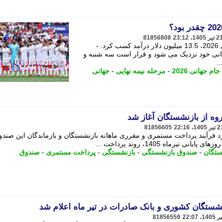
81856808
فدراسیون فوتبال از حضور در جام جهانی 2026، 13.5 میلیون دلار درآمد کسب کرد. -
 2026 به روزهای پایانی خود نزدیک می شود و قرار است سه شنبه و
.
جام جهانی 2026
-
مرحله نیمه نهایی
-
جهانی
81856605
فرآیند پرداخت مستمری و مقرری ماهانه بازنشستگان و بازماندگان این صندو
ستگان
-
صندوق بازنشستگی
-
بازنشستگی
-
پرداخت مستمری
-
صندوق
نشستگان کشوری و بانک صادرات در تیر ماه اعلام شد
81856559