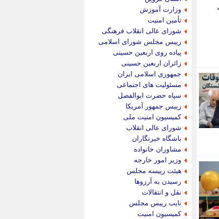
پویه آنلاین
وزارت آموزش
پیام نفت
تأمین امنیت
تابناک
شورای عالی انقلاب فرهنگی
تازه نیوز
رییس مجلس شورای اسلامی
تبیان
پیاده روی اربعین حسینی
تجارت نیوز
زائران اربعین حسینی
تحریریه
جمهوری اسلامی ایران
ترابر نیوز
مسئولیت های اجتماعی
ترفندباز
سپاه حضرت ابوالفضل
تریبون اقتصاد
رییس جمهور آمریکا
تسنیم نیوز
کمیسیون امنیت ملی
تک ناک
شورای عالی انقلاب
تکراتو
باشگاه خبرنگاران
توریسم آنلاین
مشاوران خانواده
تولید نیوز
وزیر امور خارجه
تیتر فوری
هیئت رییسه مجلس
تیکنا
رسیدن به آرزوها
جاب ویژن
نقل و انتقالات
جار نیوز
نایب رییس مجلس
جالبتر
کمیسیون امنیت