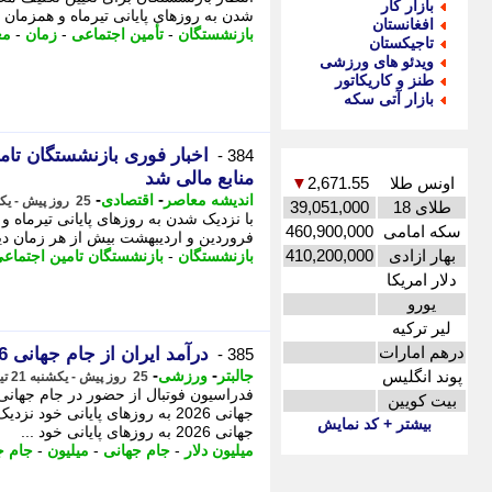
بازار کار
شدن به روزهای پایانی تیرماه و همزمان ب
افغانستان
بازنشستگان
-
تأمین اجتماعی
-
زمان
-
مع
تاجیکستان
ویدئو های ورزشی
طنز و کاریکاتور
بازار آتی سکه
اخبار فوری بازنشستگان تام
384 -
منابع مالی شد
اونس طلا
2,671.55
▼
-
-
اندیشه معاصر
اقتصادی
25 روز پیش - یکشنبه 21 تیر 1405، 23:48
طلای 18
39,051,000
با نزدیک شدن به روزهای پایانی تیرماه و
سکه امامی
460,900,000
فروردین و اردیبهشت بیش از هر زمان دیگ
بهار ازادی
410,200,000
بازنشستگان
-
بازنشستگان تامین اجتماع
دلار امریکا
یورو
لیر ترکیه
درهم امارات
درآمد ایران از جام جهانی 2026 چقدر بود؟
385 -
-
-
پوند انگلیس
جالبتر
ورزشی
25 روز پیش - یکشنبه 21 تیر 1405، 23:42
بیت کویین
جهانی 2026 به روزهای پایانی خ
بیشتر + کد نمایش
جهانی 2026 به روزهای پایانی خود ...
میلیون دلار
-
جام جهانی
-
میلیون
-
جام جها