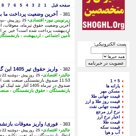
صفحه قبل
1
2
3
4
5
6
7
8
آخرین وضعیت پرداخت ما به ا
381 -
-
-
زیرنویس نیوز
اقتصادی
25 روز پیش - دوشنبه 22 تیر 1405، 01:23
آخرین وضعیت حقوق تیرماه، معوقات، افز
اردیبهشت پرداخت شده است؟ خیر. بر اسا
تأمین اجتماعی
-
اردیبهشت
-
بازنشستگان
پست الکترونیکی:
واریز حقوق تیر 1405 این گروه از بازنشستگان آغاز شد
382 -
-
-
جالبتر
اقتصادی
25 روز پیش - دوشنبه 22 تیر 1405، 00:52
11:53 صندوق بازنشستگی صنعت نفت ا
5 + 1
صندوق در تیرماه 1405 آغاز شد لینک کوتاه کپی شد با نزدیک شدن به روزهای پایانی تیرماه 1405،
یارانه ها
بازنشستگان
-
حقوق بازنشستگان
-
صنعت
مسکن مهر
قیمت جهانی طلا
قیمت روز طلا و ارز
قیمت جهانی نفت
نرخ ارز مرجع
اخبار نرخ ارز
قیمت طلا
فوری/ واریز معوقات بازنشس
383 -
قیمت سکه
-
-
جالبتر
اقتصادی
25 روز پیش - دوشنبه 22 تیر 1405، 00:42
آب و هوا
انتظار بازنشستگان برای تعیین تکلیف م