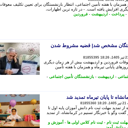
 همزمان با هفته تأمین اجتماعی، انتظار بازنشستگان برای تعیین تکلیف معوقات
ری افزایش یافته است. - در تازه ترین اظهارات،
-
پرداخت
-
اردیبهشت
-
فروردین
شستگان مشخص شد| قضیه مشروط شدن
81855395
عوقات فروردین و اردیبهشت بیش از هر زمان دیگری
زهای پایانی تیرماه و همزمان با هفته تأمین
تماعی
-
اردیبهشت
-
بازنشستگان تأمین اجتماعی
-
نشاه تا پایان تیرماه تمدید شد
81855360
 تمدید مهلت ثبت نام دانش آموزان پایه اول تا
در گفت وگو با خبرنگار تسنیم در کرمانشاه، از تمدید
هلت ثبت نام
-
ثبت نام کلاس اولی ها
-
آموزش و
-
دانش آموز