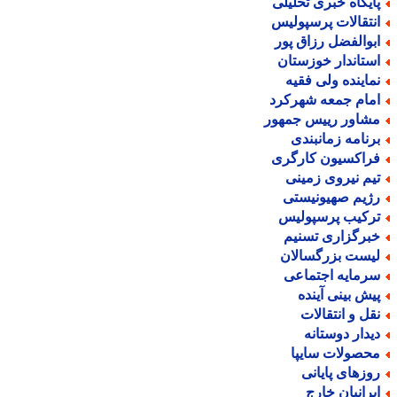
ایگاه خبری تحلیلی
نتقالات پرسپولیس
بوالفضل رزاق پور
ستاندار خوزستان
ماینده ولی فقیه
مام جمعه شهرکرد
شاور رییس جمهور
رنامه زمانبندی
راکسیون کارگری
یم نیروی زمینی
ژیم صهیونیستی
رکیب پرسپولیس
برگزاری تسنیم
یست بزرگسالان
رمایه اجتماعی
یش بینی آینده
قل و انتقالات
یدار دوستانه
حصولات سایپا
وزهای پایانی
یرانیان خارج