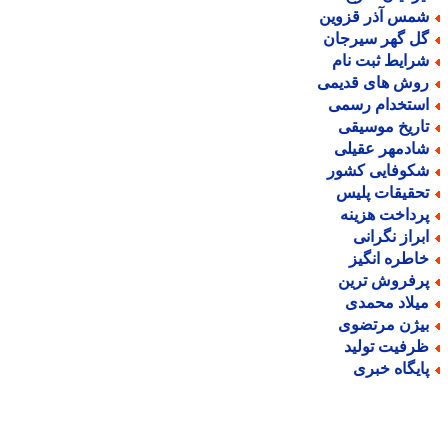
مس آذر قزوین
ل گهر سیرجان
رایط ثبت نام
وش های قدیمی
ستخدام رسمی
اریخ موسیقی
ادمهر عقیلی
کوفایی کشور
حقیقات پلیس
رداخت هزینه
براز نگرانی
اطره انگیز
رفروش ترین
یلاد محمدی
یژن مرتضوی
رفیت تولید
ایگاه خبری