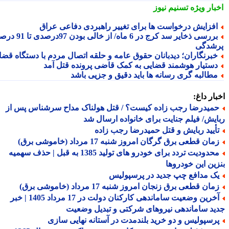
بار ویژه
تسنیم نیوز
فزایش درخواست ها برای تغییر راهبردی دفاعی عراق
بررسی ذخایر سد کرج در 6 ماه/ از خالی بودن 97درصدی تا 91 درصد
شدگی
برنگاران؛ دیدبانان حقوق عامه و حلقه اتصال مردم با دستگاه قضا
ستیار هوشمند قضایی به کمک قاضی پرونده قتل آمد
طالبه گری رسانه ها باید دقیق و جزیی باشد
ار داغ:
میدرضا رجب زاده کیست؟ / قتل هولناک مداح سرشناس پس از
یش/ فیلم جنایت برای خانواده ارسال شد
أیید ربایش و قتل حمیدرضا رجب زاده
ان قطعی برق گرگان امروز شنبه 17 مرداد (خاموشی برق)
محدودیت تردد برای خودرو های تولید 1385 به قبل | حذف سهمیه
ین این خودروها
ک مدافع چپ جدید در پرسپولیس
ان قطعی برق زنجان امروز شنبه 17 مرداد (خاموشی برق)
آخرین وضعیت ساماندهی کارکنان دولت در 17 مرداد 1405 | خبر
د ساماندهی نیروهای شرکتی و تبدیل وضعیت
رسپولیس و دو خرید بلندمدت در آستانه نهایی سازی