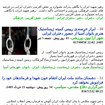
ر شهید ایران با نگاهی پدرانه، همواره بر نقش آفرینی دختران ایرانی در عرصه
 علمی، فرهنگی، ورزشی و اجتماعی تأکید داشت. - رهبر شهید ایران با نگاهی
انه، همواره بر نقش آفرینی دختران ...
ان
-
دختران
-
دختر
-
دختران ایرانی
-
اجتماعی
-
نقش آفرینی
-
فرهنگی
ابراز خرسندی رییس کمیته ژیمناستیک
ی بانوان آسیا از حضور دختران ایرانی
 آرا نیوز
-
ورزشی
-
43 روز پیش - جمعه 5 تیر
81749058
1405
س کمیته ژیمناستیک هنری بانوان آسیا گفت: از
ر دختران ایران در قهرمانی آسیا بسیار
حالم. - به گزارش شهرآرانیوز، راضیه (ریما) گیزیلگان، رییس کمیته ژیمناستیک
 بانوان آسیا و ...
ناستیک هنری
-
دختران
-
ژیمناست
-
ژیمناستیک
-
ایران
-
بانوان
-
قهرمانی آسیا
دشمنان بدانند ملت ایران انتقام خون شهدا و فرماندهان خود را
موش نخواهد کرد
رگزاری دفاع مقدس
-
سیاسی
-
54 روز پیش - دوشنبه 25 خرداد 1405،
81671532
09
ر شهید سلامی با بیان اینکه ملت ایران گوش به فرمان رهبر انقلاب اسلامی
، گفت: دشمنان باید بدانند که ملت ایران انتقام خون شهدا و فرماندهان خود