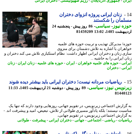
ان
-
جمهوری آذربایجان
-
رژیم صهیونیستی
-
دختران ایرانی
زنان ایرانی پروژه انزوای دختران
لمان را شکستند
ه نیوز
-
سیاسی
-
86 روز پیش - پنجشنبه 24
شت 1405، 13:02
81459209
ه/ مدیرکل تهذیب و تربیت حوزه های علمیه
هران با اشاره به تلاش دشمنان برای منزوی
ی زنان و دختران ایرانی اظهار داشت: نظام استکباری تلاش می کند دختران و
 ایرانی را به حاشیه ...
انی
-
حوزه های علمیه خواهران
-
ایران
-
حوزه های علمیه
-
زنان ایران
-
زنان
انی
-
دختران
ریاضیات مردانه نیست؛ دختران ایرانی باید بیشتر دیده شوند
نویس نیوز
-
سیاسی
-
89 روز پیش - دوشنبه 21 اردیبهشت 1405، 11:33
81440
گزارش اجتماعی زیرنویس، در تقویم جهانی، روزهایی وجود دارند که تنها یک
سبت نیستند؛ بلکه یادآور مسیری طولانی از تلاش، تبعیض، امید و پیشرفت اند. -
گزارش اجتماعی زیرنویس، در تقویم جهانی،
ضیات
-
ریاضی
-
اجتماعی
-
جهانی
-
دختران ایرانی
-
پیشرفت
-
طولانی
یادداشت روزنامه نگار پاکستانی در