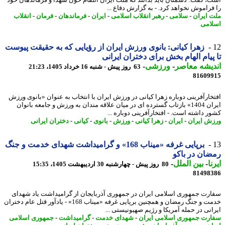
فراموش نخواهد کرد. - به گزارش دفاع ...
 ایران
-
سلامی
-
رهبر انقلاب اسلامی
-
ایران
-
فرماندهان
-
فرمان
-
انقلاب
امی
زهرا کیانی: بانوی ورزش ایران از رؤیایی که به حقیقت پیوست
پیام الهام بخش برای دختران ایرانی
یشه معاصر
-
ورزشی
-
63 روز پیش - شنبه 16 خرداد 1405، 21:23
81609
خارآفرینی دوباره زهرا کیانی در ورزش ایران با انتخاب به عنوان «بانوی ورزش
ایران 1404» بازتاب گسترده ای در میان علاقه مندان به ورزش و جامعه بانوان
ر داشته است. - افتخارآفرینی دوباره ...
ش ایران
-
ایران
-
زهرا کیانی
-
ورزش
-
بانوی
-
کیانی
-
دختران ایرانی
برپایی غرفه «میناب 168» و گرامیداشت شهدای خدمت و جنگ
ان در باکو
ا
-
بین الملل
-
80 روز پیش - چهارشنبه 30 اردیبهشت 1405، 15:35
81498
رت جمهوری اسلامی ایران در جمهوری آذربایجان از گرامیداشت یاد شهدای
خدمت و جنگ رمضان و همچنین برپایی غرفه «میناب 168» - یادآور قتل عام دختران
انی در حمله آمریکا و رژیم صهیونیستی ...
رت جمهوری اسلامی ایران
-
شهدای خدمت
-
گرامیداشت
-
جمهوری اسلامی