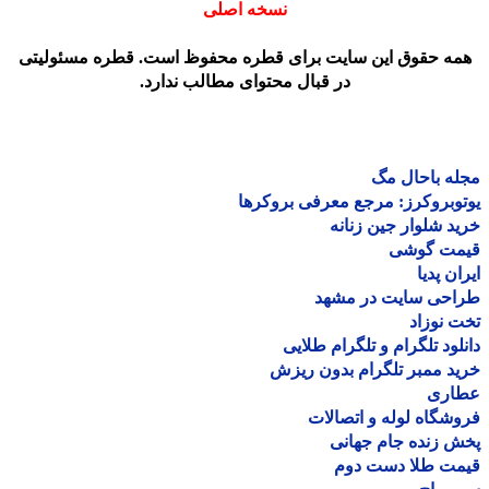
نسخه اصلی
مه حقوق این سایت برای قطره محفوظ است. قطره مسئولیتی
در قبال محتوای مطالب ندارد.
ه باحال مگ
وبروکرز: مرجع معرفی بروکرها
د شلوار جین زنانه
مت گوشی
ان پدیا
احی سایت در مشهد
 نوزاد
لود تلگرام و تلگرام طلایی
د ممبر تلگرام بدون ریزش
اری
شگاه لوله و اتصالات
 زنده جام جهانی
مت طلا دست دوم