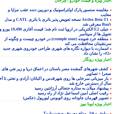
بار ویژه
و قیمت خودرو | چرخان
قایسه سنسور پارک اولتراسونیک و دوربین دنده عقب مزایا و
ایب
Arcfox Beta T1 نسخه تعویض پذیر باتری با باتری CATL و مدل
معرفی شد
جیلی E2 الکتریکی در اروپا ثبت نام شد؛ قیمت آغازی 19,490 یورو و
ویل ها از سپتامبر
منطقه خرد شونده (crumple zone) در خودرو چیست و چگونه از
نشینان محافظت می کند
سمارت با دیواره نگاره های شهری طراحی خودروی شهری جدید
بار ویژه
رونگار
شف شهرهای گمشده مصر باستان در اعماق دریا و زیر شن های
را + تصاویر
ار میزبانی سرخابی ها روی شهرقدس و اکباتان/ آزادی و تختی تا آخر
ل از دسترس خارج شد
یشنهاد میلان به ستاره جنجالی آرژانتین رسید
قیب اصلی امین اسماعیل نژاد از راه رسید
صویر قهرمان جاودانه روی اتوبوس لیورپول (عکس)
بار ویژه
ایونا نیوز
بایش و قتل مداح معروف صحت دارد؟