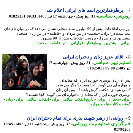
پرطرفدارترین اسم های ایرانی اعلام شد
نویس
-
سیاسی
-
31 روز پیش - چهارشنبه 17 تیر 1405، 09:33
81825251
بررسی اطلاعات بیش از 90 میلیون سند سجلی نشان می دهد که در میان نام های
 شده در ایران، «محمد» در بین مردان و «فاطمه» در بین زنان همچنان
رین فراوانی را. - بررسی اطلاعات بیش از 90 میلیون ...
انی
-
بیشترین
-
پرطرفدار
-
فراوانی
-
نام
-
فاطمه
-
محمد
آقای عزیز زنان و دختران ایرانی
یم نیوز
-
سیاسی
-
31 روز پیش - چهارشنبه 17
0
81825011
آن زنان توسری خورده ایران که معاندان
واره ای می گویند، کجا هستند؟ مگر می شود
 شیدای شکنجه گرش باشد؟ - پس آن زنان
ری خورده ایران که معاندان ماهواره ای می گویند، کجا هستند؟ ...
ان
-
دختران ایرانی
-
تاریخ انقلاب اسلامی ایران
-
انقلاب اسلامی ایران
-
زنان
-
 و کنار دنیا
-
ماهواره
روایتی از رهبر شهید، پدری برای تمام دختران ایران
رگزاری صداوسیما
-
ورزشی
-
37 روز پیش - پنجشنبه 11 تیر 1405، 18:45
81790