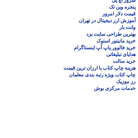
ر اچ پی
ره وین تک
ت دلار امروز
زش ارز دیجیتال در تهران
ت بار
رین طراحی سایت یزد
د مانیتور استوک
د فالوور پاپ آپ اینستاگرام
یای تبلیغاتی
ید سالت
نه چاپ کتاب با ارزان ترین قیمت
 کتاب ویژه رتبه بندی معلمان
موزیک
مات مرکزی بوش