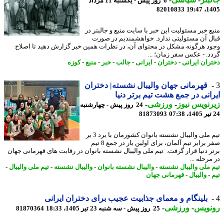
6 روز پیش - یکشنبه 11 مرداد
82010833
1405
ع خبر مسئولیت این خبر با سایت منبع و جالبتر در
ل آن مسئولیتی ندارد. خواهشمندیم در صورت
د هرگونه مشکل در محتوای آن، در نظرات همین خبر گزارش دهید تا اصلاح
د. - عکس سفر زمان؛ ...
ران ایرانی
-
دختران
-
ایرانی
-
جالب
-
خبر
-
منبع
-
کوزه
قهرمانی جهان والیبال نشسته| دختران
انی در جمع هشت تیم برتر دنیا
نویس نیوز
-
ورزشی
-
24 روز پیش - چهارشنبه
81873093
تیم ملی والیبال نشسته بانوان کشورمان با برد 3 بر
صفر برابر تیم آلمان، برای اولین بار در جمع 8 تیم
ر دنیا قرار گرفت. تیم ملی والیبال نشسته بانوان در رقابت های قهرمانی جهان
رحله ...
 ملی والیبال نشسته
-
والیبال نشسته بانوان
-
والیبال نشسته
-
تیم ملی والیبال
-
-
والیبال
-
قهرمانی جهان
بلینگام و معمای جذابیت عجیب برای دختران ایرانی
نویس
-
ورزشی
-
25 روز پیش - سه شنبه 23 تیر 1405، 18:33
81870364