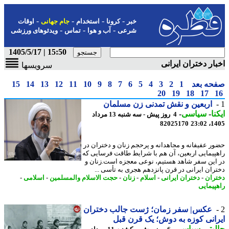
-
-
-
-
خبر
کرونا
استخدام
جام جهانی
اوقات
-
-
-
شرعی
آب و هوا
تماس
ویدئوهای ورزشی
15:50 | 1405/5/17
ار دختران ایرانی
سرویسها
حه بعد
1
2
3
4
5
6
7
8
9
10
11
12
13
14
15
20
19
18
17
اربعین و نقش تمدنی زن مسلمان
نا
-
سیاسی
-
4 روز پیش - سه شنبه 13 مرداد
82025170
1405
ر عفیفانه و مجاهدانه و پرحجم زنان و دختران در
پیمایی اربعین، آن هم با شرایط طاقت فرسایی که
این سفر شاهد هستیم، نوعی معجزه است.زنان و
ران ایرانی در قرن پانزدهم هجری به تأسی ...
ران
-
دختران ایرانی
-
اسلام
-
زنان
-
حجت الاسلام والمسلمین
-
اسلامی
-
پیمایی
عکس| سفر زمان؛ ژست جالب دختران
انی کوزه به دوش؛ یک قرن قبل
بتر
-
سیاسی
-