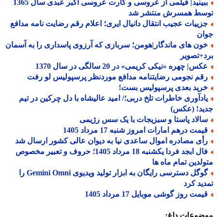
ببینید| فیلمی از عروسی و کارت عروسی اکبر عبدی سال 1365
سط همسرش منتشر شد
زییات عجیب انتقال دانیال ایری؛ اعلام رقم رضایت نامه مدافع
ان
ون های ماندگار|هومن؛ سربازی که آرزوی پاسداری را به آسمان
+تصویر
س| چهره «نیکی کریمی» در 20 سالگی در سال 1370
قم نجومی رضایتنامه مدافع موردنظر پرسپولیس لو رفت
رید بعدی پرسپولیس بست!
ادآوری خاطرات تلخ دربی؛/ امید عالیشاه با دل چرکین در تیم
ید! (عکس)
الاد پاستا و سبزیجات با یک سس رژیمی
یمت درهم امارات امروز شنبه 17 مرداد 1405
أی مصادره اموال ساعدی نیا به دیوان عالی کشور ارسال شد
فال ابجد فردا یکشنبه 18 مرداد 1405؛ حروف و تعبیر مخصوص
لدین تمام ماه ها
گوگل دسترسی رایگان به ابزار تولید ویدیوی Gemini Omni را
ید کرد
مت روز گوشی موبایل 17 مرداد 1405
ضوعات داغ: