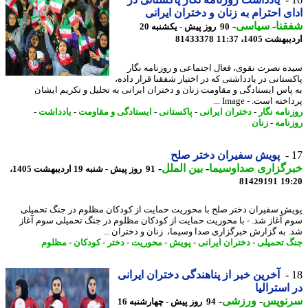
ی احترام به زنان و دختران ایرانی
نا
-
سیاسی
-
90 روز پیش - یکشنبه 20
شت 1405، 11:37
81433378
ه نصرت نقوی، فعال اجتماعی و روزنامه نگار
ستانی در یادداشتی که در اختیار شفقنا قرار داده،
پاس ایستادگی و مقاومت زنان و دختران ایرانی به تجلیل و تکریم ایشان
ته است. - Image ...
نامه نگار
-
دختران ایرانی
-
پاکستانی
-
ایستادگی و مقاومت
-
یادداشت
-
نامه
-
زنان
پویش سفیران دختر صلح
رگزاری صداوسیما
-
بین الملل
-
91 روز پیش - شنبه 19 اردیبهشت 1405،
81429191
19
ش سفیران دختر صلح با محوریت حمایت از کودکان مظلوم در جنگ تحمیلی
 آغاز شد. - با محوریت حمایت از کودکان مظلوم در جنگ تحمیلی سوم آغاز
 به گزارش خبرگزاری صدا وسیما، زنان و دختران ...
 تحمیلی
-
دختران ایرانی
-
پویش
-
محوریت
-
دختر
-
کودکان
-
مظلوم
آخرین خبر از پناهندگی دختران ایرانی
استرالیا
نویس
-
ورزشی
-
94 روز پیش - چهارشنبه 16