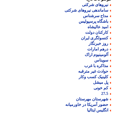
یروهای شرکتی
اماندهی نیروهای شرکتی
داح سرشناس
اشگاه پرسپولیس
مید عالیشاه
ارکنان دولت
نسولگری ایران
وز خبرنگار
رهم امارات
لومینیوم اراک
ویناس
ذاکره با غرب
وادث غیر مترقبه
لینیک کسب وکار
ل میشل
م خونی
27.
هرستان مهرستان
ضور آمریکا در خاورمیانه
نگلیس ایتالیا