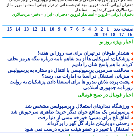
ران ایرانی، گفت: قزوین مهد اندیشمندانی در تراز جهانی است و امروز ما از
الاری عبور کرده ایم. - استاندار ...
ران ایرانی
-
قزوین
-
استاندار قزوین
-
دختران
-
ایران
-
دختر
-
مردسالاری
حه بعد
1
2
3
4
5
6
7
8
9
10
11
12
13
14
15
20
19
18
17
بار ویژه
روز نو
شدار طوفان در تهران برای سه روز این هفته!
زشکیان: آمریکایی ها از بند تفاهم نامه درباره تنگه هرمز تخلف
دند ما هم پاسخ شان را دادیم
خالفت سرمربی پرسپولیسی با انتقال دو ستاره به پرسپولیس
یزبانی استقلال در آسیا به امارات می رسد؟
شت پرده تلاش تندرو ها برای استعفا دادن پزشکیان به روایت
زنامه جمهوری اسلامی
بار فوتبال در صبح فوتبالی
رزشگاه دیدارهای استقلال و پرسپولیس مشخص شد
رسپولیس یک مدافع جوان دیگر خرید؛ طاهری سرخپوش شد
تفاق تلخ برای مسی؛ خورخه مسی از دنیا رفت
حمتی دو بازیکن مازاد گل گهر را برگرداند
ستقلال با تغییر دو عضو هیئت مدیره درست نمی شود