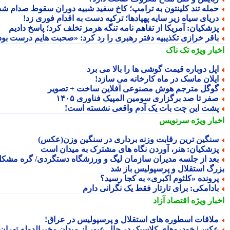
مله تند کلینتون به ترامپ؛ کاخ سفید شبیه دوران سقوط صدام شد!
ریای سیاه زیر سایه پهپادها؛ ترکیه دست به اقدام فوری زد!
زشکیان: آمریکا از تفاهم نامه تنگه هرمز تخلف کرد؛ پاسخ دادیم
اقر خرازی تکذیبیه دفتر رهبری را رد کرد: «صحبت هایم درست بود»
بار ویژه
تک ناک
پل دوباره قیمت گوشی ها را بالا می برد
یلان ماسک در ماه کارخانه می سازد!
وگل مترجم هوش مصنوعی آفلاین ساخت + تصویر
فر تا صد برگزاری سومین المپیک فناوری ۱۴۰۵
شت این چت بات یک آدم واقعی نشسته است!
بار ویژه
سرنویس
نگین ترین رقابت وزنه برداری در سنگین وزن(عکس)
زشکیان: هنر، آوردن نگاه های مشترک به میدان است
عد از جلسه مدیران سازمان لیگ و ورزشگاه دستگردی/ گره مشکل
رگ استقلال و پرسپولیس باز شد
رونده «کلثوم اکبری» به کجا رسید؟
ادامکی: برای تارتار فقط یک نگرانی دارم
بار ویژه
اقتصاد آزاد
لاقات اسطوره های استقلال و پرسپولیس در عراق!
کس| خودروهای کلاسیک در حال عبور از میدان مخبرالدوله تهران؛