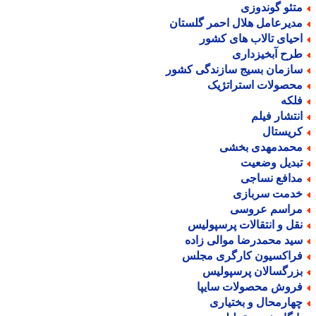
تئو گوندوزی
دیرعامل هلال احمر گلستان
حیای تالاب های کشور
رح آبخیزداری
ازمان بسیج سازندگی کشور
حصولات استراتژیک
لکه
نتشار فیلم
ریستال
حمدمهدی بخشی
بدیل وضعیت
دافع نساجی
دمت سربازی
راسم عروسی
قل و انتقالات پرسپولیس
ید محمدرضا موالی زاده
راکسیون کارگری مجلس
زرگسالان پرسپولیس
روش محصولات سایپا
هارمحال و بختیاری