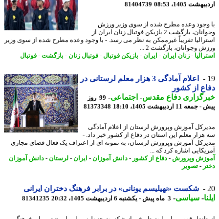
شت 1405، 08:53
81404739
وجود وعده مطرح شده از سوی وزیر ورزش
وجوانان، بازگشت 2 بازیکن فوتبال زنان ایران از
رالیا تقریباً غیرممکن به نظر می رسد. - با وجود وعده مطرح شده از سوی وزیر
 وجوانان، بازگشت 2 ...
الیا
-
زنان ایران
-
ایران
-
بازیکن فوتبال
-
فوتبال زنان
-
بازگشت
-
فوتبال
اعلام آمادگی 3 هزار معلم لرستانی در
ع از کشور
رگزاری دفاع مقدس
-
اجتماعی
-
99 روز
ه 11 اردیبهشت 1405، 18:10
81373348
رکل آموزش وپرورش لرستان از اعلام آمادگی
هزار معلم این استان در دفاع از کشور خبر داد. -
رکل آموزش وپرورش لرستان، به نمونه ای از اعتراف یک فعال فضای مجازی
کایی اشاره کرد که ...
زش وپرورش
-
دفاع از کشور
-
دانش آموزان
-
ایران
-
لرستان
-
دانش آموزان
ر
-
تصویر
شکست «نهیلیسم یونانی» در برابر فرهنگ دختران ایرانی
ا
-
سیاسی
-
3 ماه پیش - یکشنبه 6 اردیبهشت 1405، 20:32
81341235
اندار قزوین با روایت تاریخی از شکست «نیهلیسم اروپایی» در برابر فرهنگ