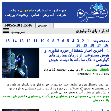
-
-
-
-
خبر
کرونا
استخدام
جام جهانی
اوقات
-
-
-
شرعی
آب و هوا
تماس
ویدئوهای ورزشی
15:46 | 1405/5/18
ار دنیای تکنولوژی
سرویسها
حه بعد
1
2
3
4
5
6
7
8
9
10
11
12
13
14
15
20
19
18
17
آخرین اخبار شفقنا از حوزه فناوری و
 مصنوعی؛ از درمان بیماری های
رشی تا هک سامانه ها توسط هوش
نوعی
نا
-
سیاسی
-
6 روز پیش - دوشنبه 12 مرداد
82018656
1405
عصر دیجیتال هر روز شاهد اخبار جدیدی در حوزه فناوری و تکنولوژی های روز
ا هستیم به نحوی که تحولات این حوزه و رقابت بر سر دستیابی به تازه ترین
ش های مرتبط با آن به بخش جدایی ناپذیر ...
ش مصنوعی
-
مصنوعی
-
حوزه فناوری
-
بزرگسالان
-
فناوری
-
کشورهای توسعه
ه
-
هوش