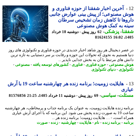
آخرین اخبار شفقنا از حوزه فناوری و
 مصنوعی؛ از پیش بینی عوارض جانبی
روها تا کاهش زمان تشخیص سرطان
نه به کمک هوش مصنوعی
نا
-
پزشکی
-
62 روز پیش - دوشنبه 18 خرداد
81624155
1405
عصر دیجیتال هر روز شاهد اخبار جدیدی در حوزه فناوری و تکنولوژی های روز
ا هستیم به نحوی که تحولات این حوزه و رقابت بر سر دستیابی به تازه ترین
ش های مرتبط با آن به بخش جدایی ناپذیر ...
ش مصنوعی
-
حوزه فناوری
-
فناوری
-
کشورهای توسعه یافته
-
مصنوعی
-
ولوژی
-
دنیای تکنولوژی
هایلایت زومیت؛ برنامه زنده هر چهارشنبه ساعت 19 با آرش
اری
ئلت
-
سیاسی
-
69 روز پیش - دوشنبه 11 خرداد 1405، 21:25
81576856
امه زنده هایلایت زومیت، به عنوان یک برنامه جذاب و پرمخاطب، هر چهارشنبه
ساعت 19 به صورت زنده پخش می شود. این برنامه که با اجرای آرش عیاری
اه است، - … هایلایت زومیت؛ برنامه زنده هر ...
امه
-
برنامه زنده
-
نام
-
هایلایت
-
چهارشنبه
-
زنده
-
صورت