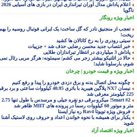
اعلام پاداش مدال آوران تیراندازی ایران در بازی های آسیایی 2026
ویا
بار ویژه
رونگار
عجب از منجنیق نادر که گل ساخت/ یک ایرانی فوتبال روسیه را بهم
خت!
یتی رودری را به رخ کاتالان ها کشید
بر انتصاب جدید محسن رضایی حذف شد + جزییات
داش 3 میلیاردی در انتظار تیراندازان طلایی
الا در اتلتیکو بیشتر زجر می کشم/ سیمئونه: هرگز مربی رئال نمی
م، بارسلونا شاید!
بار ویژه
و قیمت خودرو | چرخان
گونه محل اتصال بدنه و برق دزدی خودرو را پیدا و رفع کنیم
نیسان NX7 پلاگین هیبرید با باتری 40.95 کیلووات ساعتی و برد برقی
 معرفی شد
Smart #2؛ میکرو-برقی دو نفره جیلی و مرسدس با طول تنها 2.75
ور 60 کیلووات رسماً در پرونده های MIIT ظاهر شد
روش ویژه تویوتا Rav4 ره نیاز ایستا
کبار برای همیشه با نحوه خواندن اعداد و حروف روی لاستیک آشنا
ید
بار ویژه
اقتصاد آزاد