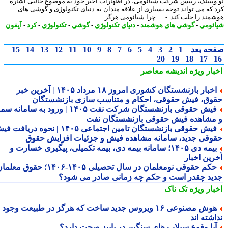
ویبینگ، رییس شرکت شیائومی، در اظهارات اخیر خود به موضوع جالبی اشاره
 که می تواند توجه بسیاری از علاقه مندان به دنیای تکنولوژی و گوشی های
مند را جلب کند. - … چرا شیائومی هرگز ...
ئومی
-
گوشی های هوشمند
-
دنیای تکنولوژی
-
گوشی
-
تکنولوژی
-
کرد
-
آیفون
حه بعد
1
2
3
4
5
6
7
8
9
10
11
12
13
14
15
20
19
18
17
بار ویژه
اندیشه معاصر
اخبار بازنشستگان کشوری امروز ۱۸ مرداد ۱۴۰۵ | آخرین خبر
وق، فیش حقوقی، احکام و متناسب سازی بازنشستگان
فیش حقوقی بازنشستگان شرکت نفت ۱۴۰۵ | ورود به سامانه سما
مشاهده فیش حقوقی بازنشستگان نفت
فیش حقوقی بازنشستگان تامین اجتماعی ۱۴۰۵ | نحوه دریافت فیش
وقی جدید، سامانه مشاهده فیش و جزئیات افزایش حقوق
بیمه دی ۱۴۰۵؛ سامانه بیمه دی، بیمه تکمیلی، پیگیری خسارت و
رین اخبار
حکم حقوقی نومعلمان در سال تحصیلی ۱۴۰۵-۱۴۰۶؛ حقوق معلمان
ید چقدر است و حکم چه زمانی صادر می شود؟
بار ویژه
تک ناک
هوش مصنوعی ۱۶ ویروس جدید ساخت که هرگز در طبیعت وجود
شته اند
یا وقوع سیلاب های سنگین در پاییز صحت دارد؟