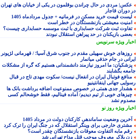
کس| مردی در حال چراندن بوقلمون در یکی از خیابان های تهران
 دوران قاجار
یست قیمت خرید مسکن در فرمانیه + جدول مردادماه 1405
منیت معیشتی بازنشستگان در خطر است
فاوت ثبت شرکت حسابداری با ثبت موسسه حسابداری چیست؟
عضی بازیکنان در حد پیراهن استقلال نبودند
بار ویژه
سرنویس
وزهای خوش سهیلی مقدم در جنوب شرق آسیا؛ / قهرمانی لژیونر
رانی در جام حذفی میانمار
زشکیان: ما امروز نیازمند دانشمندانی هستیم که گره از مشکلات
معه بگشایند
نافع فوتبال ایران در انفعال نیست/ سکوت مهدی تاج در قبال
ایی جهانی اینفانتینیو
شدار جدی همتی در خصوص ممنوعیت اضافه برداشت بانک ها
یزهای خوبی از تیم دیدیم/ آماده فینالیم، فقط خوشحالم کسی
دوم نشد
بار ویژه
روز نو
خرین وضعیت ساماندهی کارکنان دولت در مرداد 1405
شتری خارجی برای وینگر استقلال که در جنگ ایران را ترک کرد
قم مابه التفاوت معوقات بازنشستگان چقدر است؟
ن بلاکر معروف موجب قتل مداح تهرانی شد