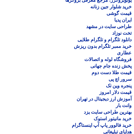
وبروکرز: مرجع معرفی بروکرها
د شلوار جین زنانه
مت گوشی
ان پدیا
احی سایت در مشهد
 نوزاد
لود تلگرام و تلگرام طلایی
د ممبر تلگرام بدون ریزش
اری
شگاه لوله و اتصالات
 زنده جام جهانی
مت طلا دست دوم
ر اچ پی
ره وین تک
ت دلار امروز
زش ارز دیجیتال در تهران
ت بار
رین طراحی سایت یزد
د مانیتور استوک
د فالوور پاپ آپ اینستاگرام
یای تبلیغاتی