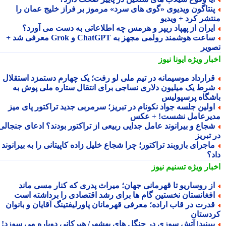
نتاگون ویدیوی «گوی های سرد» مرموز بر فراز خلیج عمان را
تشر کرد + ویدیو
یران از پهپاد ریپر و هرمس چه اطلاعاتی به دست می آورد؟
ساعت هوشمند رولمی مجهز به ChatGPT و Grok معرفی شد +
ویر
بار ویژه
ایونا نیوز
رارداد موسیمانه در تیم ملی لو رفت؛ یک چهارم دستمزد استقلال
رط یک میلیون دلاری نساجی برای انتقال ستاره ملی پوش به
شگاه پرسپولیس
ولین جلسه جواد نکونام در تبریز؛ سرمربی جدید تراکتور پای میز
یرعامل نشست! + عکس
جاع و بیرانوند عامل جدایی ربیعی از تراکتور بودند؟ ادعای جنجالی
تبریز
اجرای بازوبند تراکتور؛ چرا شجاع خلیل زاده کاپیتانی را به بیرانوند
د؟
بار ویژه
تسنیم نیوز
ز روساریو تا قهرمانی جهان؛ میراث پدری که کنار مسی ماند
فغانستان نخستین گام ها برای رشد اقتصادی را برداشته است
درت در قاب اراده؛ معرفی قهرمانان پاورلیفتینگ آقایان و بانوان
دستان
بینید| آتش سوزی در جنگل های بهشهر/ هیرکانی دوباره می سوزد!