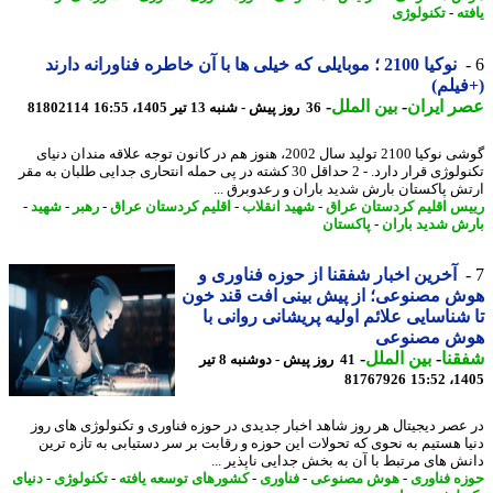
ه
-
تکنولوژی
نوکیا 2100 ؛ موبایلی که خیلی ها با آن خاطره فناورانه دارند
یلم)
 ایران
-
بین الملل
-
36 روز پیش - شنبه 13 تیر 1405، 16:55
81802114
گوشی نوکیا 2100 تولید سال 2002، هنوز هم در کانون توجه علاقه مندان دنیای
تکنولوژی قرار دارد. - 2 حداقل 30 کشته در پی حمله انتحاری جدایی طلبان به مقر
ش پاکستان بارش شدید باران و رعدوبرق ...
س اقلیم کردستان عراق
-
شهید انقلاب
-
اقلیم کردستان عراق
-
رهبر
-
شهید
-
ش شدید باران
-
پاکستان
آخرین اخبار شفقنا از حوزه فناوری و
 مصنوعی؛ از پیش بینی افت قند خون
شناسایی علائم اولیه پریشانی روانی با
ش مصنوعی
نا
-
بین الملل
-
41 روز پیش - دوشنبه 8 تیر
81767926
1405
عصر دیجیتال هر روز شاهد اخبار جدیدی در حوزه فناوری و تکنولوژی های روز
ا هستیم به نحوی که تحولات این حوزه و رقابت بر سر دستیابی به تازه ترین
ش های مرتبط با آن به بخش جدایی ناپذیر ...
ه فناوری
-
هوش مصنوعی
-
فناوری
-
کشورهای توسعه یافته
-
تکنولوژی
-
دنیای