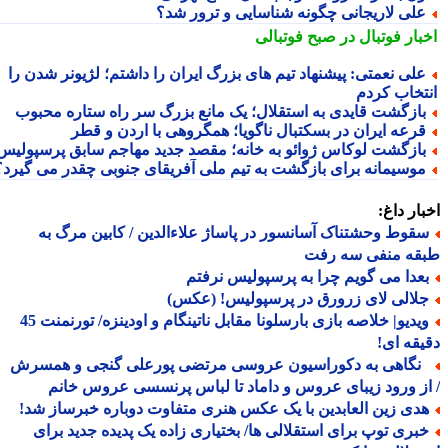
لی لاریجانی چگونه شناسایی و ترور شد؟
بار فوتبال در صبح فوتبالی
لی نعمتی: پیشنهاد تیم های بزرگ ایران را داشتم؛ لژیونر شدن را
تخاب کردم
ازگشت قایدی به استقلال؛ یک مانع بزرگ سر راه ستاره محبوب
رعه ایران در بسکتبال ناگویا؛ همگروهی با اردن و قطر
ازگشت لوکاس ژوائو به خانه؛ مقصد جدید مهاجم سابق پرسپولیس
وسیمانه برای بازگشت به تیم ملی آفریقای جنوبی چقدر می گیرد؟
ار داغ:
قوط وحشتناک آسانسور در پاساژ علاءالدین / کابین مرگ به
قه منفی سه رفت
عدا می گویم چرا به پرسپولیس نرفتم
لالی لای زرورق در پرسپولیس! (عکس)
ویدیو| خلاصه بازی بارسلونا مقابل ناتینگام و اودینزه/ تورنمنت 45
قه ای!
گاهی به دکوراسیون عروسی مرتضی پورعلی گنجی و همسرش
ز ورود زیبای عروس و داماد تا لباس پرنسسی عروس خانم
دی زین العابدین با یک عکس هنری متفاوت دوباره خبرساز شد!
بری توپ برای استقلالی ها/ بختیاری زاده یک پدیده جدید برای