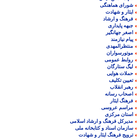
ورای هماهنگی
یثار و شهادت
رهنگ و ارشاد
بهه پایداری
صغر جهانگیر
یام نیازمند
نتظرالمهدی
وتورسواران
وابط عمومی
یگ ستارگان
ملات هوایی
عیین تکلیف
هبر انقلاب
صحاب رسانه
رهنگ ایثار
راسم عروسی
ستان مرکزی
دیرکل فرهنگ و ارشاد اسلامی
ازمان اسناد و کتابخانه ملی
رویج فرهنگ ایثار و شهادت