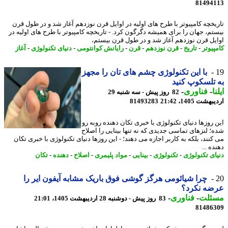
81494
یخچه کامپیوتر با طرح های اولیه در اوایل قرن نوزدهم آغاز شد و در طول قرن
تم، جهان را برای همیشه دگرگون کرد. - تاریخچه کامپیوتر با طرح های اولیه در
یل قرن نوزدهم آغاز شد و در طول قرن بیستم،
پیوتر
-
تاریخ
-
قرن نوزدهم
-
قرن
-
رایانش کوانتومی
-
دنیای تکنولوژی
-
آغاز
با این تکنولوژی چشم های تان را مجهز
تلسکوپ کنید
ا
-
فناوری
-
82 روز پیش - سه شنبه 29
شت 1405، 21:42
81493283
 روزها دنیای تکنولوژی با خبری تکان دهنده روبه رو
؛ لنزهای تماسی جدیدی که نه تنها بینایی را اصلاح
کنند، بلکه به کاربر اجازه می دهند؛ - این روزها دنیای تکنولوژی با خبری تکان
ه ...
ای تکنولوژی
-
تکنولوژی
-
بینایی
-
مواد پلیمری
-
اصلاح
-
دهنده
-
تکان
چرا شیائومی هرگز گوشی فوق باریک مشابه آیفون ایر را
ضه نکرد؟
ئلت
-
فناوری
-
83 روز پیش - دوشنبه 28 اردیبهشت 1405، 21:01
81486