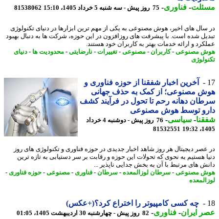
ئلت
-
فناوری
-
75 روز پیش - سه شنبه 5 خرداد 1405، 15:10
81538062
سال های اخیر، هوش مصنوعی به یکی از مهم ترین ابزارها در دنیای تکنولوژی
یل شده است. با پیشرفت های روزافزون در این حوزه، شرکت ها به دنبال بهبود
کرد و ارائه خدمات بهتر به کاربران خود هستند.
ش مصنوعی
-
کاربران
-
مصنوعی
-
تغییرات
-
نارضایتی
-
محدودیت ها
-
دنیای
ولوژی
آخرین اخبار شفقنا از حوزه فناوری و
ش مصنوعی؛ از کمک به حذف جهانی
ان دهانه رحم تا تحول در فرآیند کشف
رو توسط هوش مصنوعی
نا
-
سیاسی
-
76 روز پیش - دوشنبه 4 خرداد
81532551
1405
عصر دیجیتال هر روز شاهد اخبار جدیدی در حوزه فناوری و تکنولوژی های روز
ا هستیم به نحوی که تحولات این حوزه و رقابت بر سر دستیابی به تازه ترین
ش های مرتبط با آن به بخش جدایی ناپذیر ...
ش مصنوعی
-
سرطان لوزالمعده
-
سرطان
-
فناوری
-
مصنوعی
-
حوزه فناوری
-
المعده
چه کسی کامپیوتر را اختراع کرد؟(+عکس)
 ایران
-
فناوری
-
82 روز پیش - چهارشنبه 30 اردیبهشت 1405، 01:05