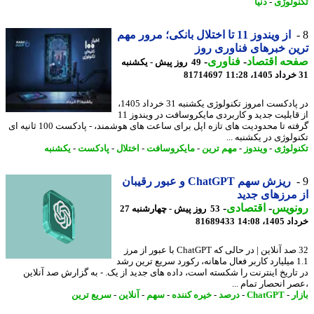
ولوژی
-
دنیا
از ویندوز 11 تا اختلال بانکی؛ مرور مهم
ن خبرهای فناوری روز
حه اقتصاد
-
فناوری
-
49 روز پیش - یکشنبه
81714697
در پادکست امروز تکنولوژی یکشنبه 31 خرداد 1405،
از قابلیت جدید و کاربردی مایکروسافت در ویندوز 11
گرفته تا محدودیت های تازه اپل برای ساعت های هوشمند، - پادکست 100 ثانیه ای
لوژی در یکشنبه ...
ولوژی
-
ویندوز
-
مهم ترین
-
مایکروسافت
-
اختلال
-
پادکست
-
یکشنبه
ریزش سهم ChatGPT و عبور رقیبان
مرزهای جدید
نویس
-
اقتصادی
-
53 روز پیش - چهارشنبه 27
14، 14:08
81689433
32 صد آنلاین | در حالی که ChatGPT با عبور از مرز
1.1 میلیارد کاربر فعال ماهانه، رکورد سریع ترین رشد
تاریخ اینترنت را شکسته است، داده های جدید از یک. - به گزارش صد آنلاین
ر انحصار تمام ...
ر
-
ChatGPT
-
درصد
-
خیره کننده
-
سهم
-
آنلاین
-
سریع ترین