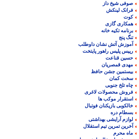
وفی شیخ داز
رانک لینکش
وت
مکاری گازی
رنامه تکیه خانه
نگ پنج
موزش آتش نشان داوطلب
ییس پلیس راهور پایتخت
سین قناعت
هدی قمصریان
یستمین جشن حافظ
خت کمان
اه تلخ جنوبی
روش محصولات لاغری
ستقرار موکب ها
الکوبی بازیکنان فوتبال
سطام دره
وازم آرایشی بهداشتی
خرین تمرین تیم استقلال
اه محرم