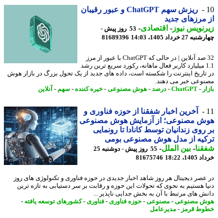
ریزش سهم ChatGPT و عبور رقیبان
مرزهای جدید
نویس نیوز
-
اقتصادی
-
53 روز پیش -
27 خرداد 1405، 14:03
81689396
32 صد آنلاین | در حالی که ChatGPT با عبور از مرز
1.1 میلیارد کاربر فعال ماهانه، رکورد سریع ترین رشد
تاریخ اینترنت را شکسته است، داده های جدید از یک تحول بزرگ در بازار هوش
وعی خبر می دهند.
ر
-
ChatGPT
-
درصد
-
هوش مصنوعی
-
خیره کننده
-
سهم
-
آنلاین
آخرین اخبار شفقنا از حوزه فناوری و
ش مصنوعی؛ از آزمایش هوش مصنوعی
روی زندانیان توسط کانادا تا رونمایی
کیه از مدل هوش مصنوعی بومی
نا
-
بین الملل
-
55 روز پیش - دوشنبه 25
14، 18:22
81675746
عصر دیجیتال هر روز شاهد اخبار جدیدی در حوزه فناوری و تکنولوژی های روز
ا هستیم به نحوی که تحولات این حوزه و رقابت بر سر دستیابی به تازه ترین
ش های مرتبط با آن به بخش جدایی ناپذیر ...
ش مصنوعی
-
مصنوعی
-
حوزه فناوری
-
فناوری
-
کشورهای توسعه یافته
-
ط قرمز
-
مدیرعامل