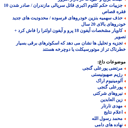
جزییات حکم کلثوم اکبری قاتل سریالی مازندران / صادر شدن 10
ره قصاص
ذف سهمیه بنزین خودروهای فرسوده / محدودیت های جدید
وهای بالای 20 سال
کاویار مشخصات آیفون 18 پرو و آیفون اولترا را فاش کرد +
یر
جزیه و تحلیل ها نشان می دهد که اسکوترهای برقی بسیار
ناک تر از موتورسیکلت یا دوچرخه هستند
ضوعات داغ:
رتضی پورعلی گنجی
ژیم صهیونیستی
لومینیوم اراک
ورعلی گنجی
یروهای شرکتی
ین العابدین
هدی تارتار
علام نتایج
حمد رسول الله
هاده های دامی