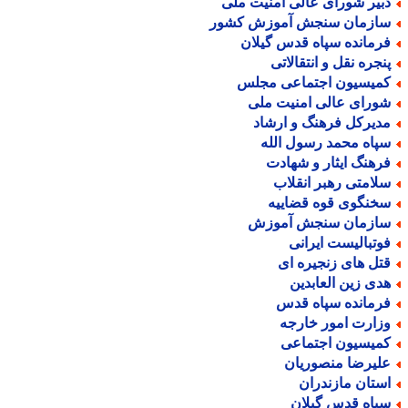
بیر شورای عالی امنیت ملی
ازمان سنجش آموزش کشور
رمانده سپاه قدس گیلان
نجره نقل و انتقالاتی
میسیون اجتماعی مجلس
ورای عالی امنیت ملی
دیرکل فرهنگ و ارشاد
پاه محمد رسول الله
رهنگ ایثار و شهادت
لامتی رهبر انقلاب
خنگوی قوه قضاییه
ازمان سنجش آموزش
وتبالیست ایرانی
تل های زنجیره ای
دی زین العابدین
رمانده سپاه قدس
زارت امور خارجه
میسیون اجتماعی
لیرضا منصوریان
ستان مازندران
پاه قدس گیلان