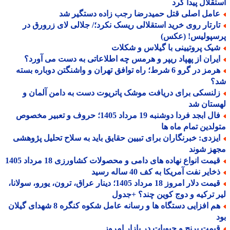
قلال پیدا کرد
امل اصلی قتل حمیدرضا رجب زاده دستگیر شد
ارتار روی خرید استقلالی ریسک نکرد؛/ جلالی لای زرورق در
سپولیس! (عکس)
یک پروتیینی با گیلاس و شکلات
یران از پهپاد ریپر و هرمس چه اطلاعاتی به دست می آورد؟
هرمز در گرو 6 شرط؛ راه توافق تهران و واشنگتن دوباره بسته
؟
لنسکی برای دریافت موشک پاتریوت دست به دامن آلمان و
ستان شد
فال ابجد فردا دوشنبه 19 مرداد 1405؛ حروف و تعبیر مخصوص
لدین تمام ماه ها
یزدی: خبرنگاران برای تبیین حقایق باید به سلاح تحلیل پژوهشی
هز شوند
یمت انواع نهاده های دامی و محصولات کشاورزی 18 مرداد 1405
ایر نفت آمریکا به کف 40 ساله رسید
قیمت دلار امروز 18 مرداد 1405؛ دینار عراق، ترون، یورو، سولانا،
 ترکیه و دوج کوین چند؟ +جدول
هم افزایی دستگاه ها و رسانه عامل شکوه کنگره 8 شهدای گیلان
یمت برنج و حبوبات در بازار امروز