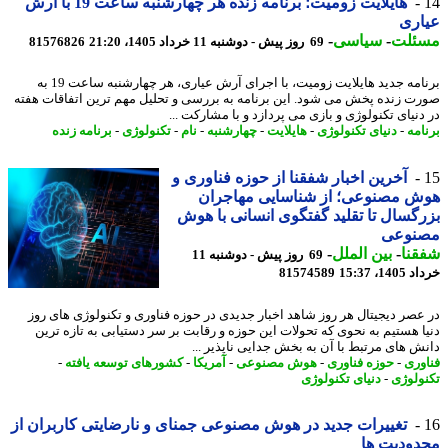
هایلایت زومیت؛ برنامه زنده هر چهارشنبه ساعت 19 با آرش
اری
ئلت
-
سیاسی
-
69 روز پیش - دوشنبه 11 خرداد 1405، 21:20
81576826
برنامه جدید هایلایت زومیت، با اجرای آرش عیاری، هر چهارشنبه ساعت 19 به
ت زنده پخش می شود. این برنامه به بررسی و تحلیل مهم ترین اتفاقات هفته
دنیای تکنولوژی و بازی می پردازد و با مشارکت ...
امه
-
دنیای تکنولوژی
-
هایلایت
-
چهارشنبه
-
نام
-
تکنولوژی
-
برنامه زنده
آخرین اخبار شفقنا از حوزه فناوری و
ش مصنوعی؛ از شناسایی مهاجران
گسال تا تقلید گفتگوی انسانی با هوش
نوعی
نا
-
بین الملل
-
69 روز پیش - دوشنبه 11
14، 15:37
81574589
عصر دیجیتال هر روز شاهد اخبار جدیدی در حوزه فناوری و تکنولوژی های روز
ا هستیم به نحوی که تحولات این حوزه و رقابت بر سر دستیابی به تازه ترین
ش های مرتبط با آن به بخش جدایی ناپذیر ...
وری
-
حوزه فناوری
-
هوش مصنوعی
-
آمریکا
-
کشورهای توسعه یافته
-
ولوژی
-
دنیای تکنولوژی
تغییرات جدید در هوش مصنوعی جمنای و نارضایتی کاربران از
ودیت ها