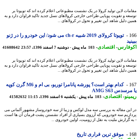
مات لاین تولید کرولا در یک نشست مطبوعاتی اعلام کرده اند که تویوتا بر
عه و تقویت پویایی طراحی خارجی کرولاهای نسل جدید تاکید فراوان دارد و به
ن دلیل شاهد این تغییر و تحول در کرولاهای ...
1
تویوتا کرولای 2019 شبیه ch-r می شود/ این خودرو را در ژنو
نید
وفارس
-
اقتصادی
-
103 ماه پیش - دوشنبه 7 اسفند 1396، 23:57
41608642
مات لاین تولید کرولا در یک نشست مطبوعاتی اعلام کرده اند که تویوتا بر
عه و تقویت پویایی طراحی خارجی کرولاهای نسل جدید تاکید فراوان دارد و به
ن دلیل شاهد این تغییر و تحول در کرولاهای ...
1
کدام بهتر است؟ پورشه پانامرا توربو، بی ام و M6 گرن کوپه
رسدس AMG S63
ینو
-
اقتصادی
-
103 ماه پیش - یکشنبه 6 اسفند 1396، 11:15
41582632
این مقاله به بررسی سه مدل لوکس و زیبا از سه خودروساز مشهور آلمانی می
ازیم.سه خودرویی که آرزوی بسیاری از افراد نشستن پشت فرمان آن ها است.
ه گزارش ملیت به نقل از زومیت، اولین خودروی ...
1
موفق ترین فراری تاریخ