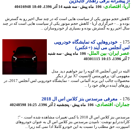
پیشرانه برقی راهکار جایگزین
-
اقتصادی
-
106 ماه پیش - سه شنبه 14 آذر 1396، 18:40
40416948
ش حجم موتور یکی از سیاست هایی است که در چند سال اخیر رو به گسترش
ه و ... - خبرگزاری آریا - کاهش حجم موتور یکی از سیاست هایی است که در چند
 اخیر رو به گسترش بوده و بسیاری از خودروسازان ...
1
خودروهایی که نمایشگاه خودرویی
 آنجلس می آیند (+عکس)
 ایران
-
بین الملل
-
106 ماه پیش - سه شنبه
40301115
البته در لس آنجلس i8 کوپه را نیز خواهیم دید. مدل
مفهومی آی- پرفورمنس کانسپت X7 نیز از دیگر
محصولات جالب این برند آلمانی است. - نمایشگاه خودرویی لس آنجلس 2017، در
ای آینده درهای خود را ...
1
معرفی مرسدس بنز کلاس اس ال 2018
اران
-
اقتصادی
-
106 ماه پیش - پنجشنبه 2 آذر 1396، 16:25
40248598
مرسدس بنز کلاس اس ال 2018 با کمی تغییرات مشاهده شده است. - "؛
انددرایو نوشت: نامیدن مرسدس بنز کلاس اس ال به عنوان خودروهای
ورت، حق مطلب را نسبت به این خودرو کاملا ادا نمی کند زیرا ...