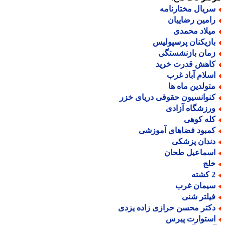
ریال مختارنامه
امین رضاییان
یلاد محمدی
ازیکنان پرسپولیس
مان بازنشستگی
اهش قدرت خرید
سلام آباد غرب
تولدین ماه ها
نوانسیون حقوقی دریای خزر
رزشگاه آزادی
له کوهی
مبود فضاهای آموزشی
ندان پزشکی
سماعیل طحان
لج
ته
یمان غرب
یلتر شنی
کتر محسن حرازی زاده یزدی
ستوارت پیرس