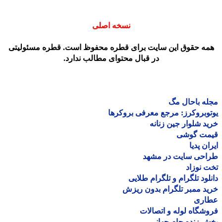
نسخه اصلی
مه حقوق این سایت برای قطره محفوظ است. قطره مسئولیتی
در قبال محتوای مطالب ندارد.
ه باحال مگ
وبروکرز: مرجع معرفی بروکرها
د شلوار جین زنانه
مت گوشی
ان پدیا
احی سایت در مشهد
 نوزاد
لود تلگرام و تلگرام طلایی
د ممبر تلگرام بدون ریزش
اری
شگاه لوله و اتصالات
 زنده جام جهانی