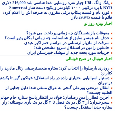
یانگ وانگ U8L چهار نفره رونمایی شد؛ شاسی بلند 216,000 دلاری
۱ کیلومتر و پکیج دست ساز Snowcrest
ورد نام و قیمت پیکاپ برقی مقرون به صرفه اش را اعلام کرد:
 با قیمت 29,945 دلار
بار ویژه
روز نو
عوقات بازنشستگان چه زمانی پرداخت می شود؟
ذف نام همسر سابق از شناسنامه چه زمانی امکان پذیر است؟
رقت از مازیار لرستانی در مراسم ختم اکبر عبدی
انشین رامین در استقلال سریع مشخص شد!
زییات مورد بحث جدید از موشک خیبرشکن ایران
بار فوتبال در صبح فوتبالی
ودری بارسلونا را انتخاب کرد؛ ستاره منچسترسیتی رئال مادرید را
ر زد
ستیار اسپانیایی بختیاری زاده در راه استقلال؛ خواکین گین تا یکشنبه
 تهران
نتقال مرتضی پورعلی گنجی به عراق منتفی شد؛ دلیل جدایی از
طلبه چیست؟
خرین قطار رامین رضاییان؛ فولاد در انتظار پاسخ ستاره جام جهانی
سحرخیزان؛ از ۳ گل در یک فصل تا ۲ گل در یک بازی دوستانه! راز
اره جدید استقلال چیست؟