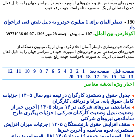
روهای مرسدس بنز و خودروهای اسپورت خود در سراسر جهان را به دلیل فعال
 احتمالی ایربگ به صورت ناخواسته جهت رفع عیب ...
1
دیملر آلمان برای 1 میلیون خودرو به دلیل نقض فنی فراخوان
وفارس
-
بین الملل
-
107 ماه پیش - جمعه 28 مهر 1396، 00:07
39771936
ت خودروسازی دایملر آلمان اعلام کرد، بیش از یک میلیون دستگاه از
روهای مرسدس بنز و خودروهای اسپورت خود در سراسر جهان را به دلیل فعال
 احتمالی ایربگ به صورت ناخواسته جهت رفع عیب ...
حه قبل
صفحه بعد
1
2
3
4
5
6
7
8
9
10
11
12
20
19
18
17
16
15
14
بار ویژه
اندیشه معاصر
جدول حقوق و دستمزد کارگران در نیمه دوم سال ۱۴۰۵ | جزئیات
مل حقوق پایه، مزایا و دریافتی کارگران
ساماندهی نیروهای شرکتی در ۱۶ مرداد ۱۴۰۵ | آخرین خبر از
عیت تبدیل وضعیت کارکنان شرکتی | جزئیات پیگیری طرح
ماندهی نیروهای شرکتی
سقف افزایش حقوق بازنشستگان ۱۴۰۵ | جزئیات میزان افزایش
تمری، نحوه محاسبه و آخرین خبرها
فال قهوه امروز جمعه ۱۶ مرداد ۱۴۰۵ | فال قهوه امروز برای