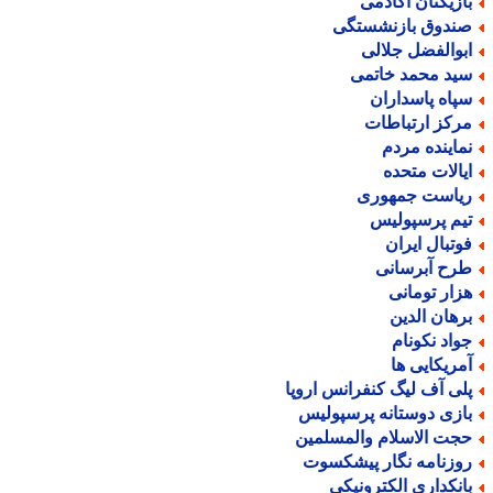
ازیکنان آکادمی
ندوق بازنشستگی
بوالفضل جلالی
ید محمد خاتمی
پاه پاسداران
رکز ارتباطات
ماینده مردم
یالات متحده
یاست جمهوری
یم پرسپولیس
وتبال ایران
رح آبرسانی
زار تومانی
رهان الدین
واد نکونام
مریکایی ها
لی آف لیگ کنفرانس اروپا
ازی دوستانه پرسپولیس
جت الاسلام والمسلمین
وزنامه نگار پیشکسوت
انکداری الکترونیکی