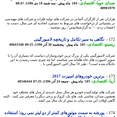
ی جویا
-
اقتصادی
-
104 ماه پیش - سه شنبه 19 دی 1396، 08:47
40901
ران نفر از کارگران آلمانی در شرکت های تولید فلزات و شرکت های مهندسی
پشتیبانی از درخواست های مربوط به دستمزد اتحادیه آی جی متال، دست به
صاب زدند. - " به گزارشفانوس"، روز دوشنبه ...
1
نگاهی به سیر تکامل و تاریخچه لامبورگینی
ینو
-
اقتصادی
-
105 ماه پیش - پنجشنبه 30 آذر 1396، 09:35
40643348
ت لامبورگینی یکی از بزرگ ترین خودروسازان دنیاست که بسیاری آن را با
ر اسپورت های جاه طلبانه می شناسند. اما چه چیزی سبب رسیدن به این
شده است؟ - طی 50 سال اخیر، لامبورگینی با ...
1
برترین خودروهای اسپرت 2017
-
اقتصادی
-
105 ماه پیش - جمعه 24 آذر 1396، 07:35
40546444
ت های تولیدکننده خودرو هر سال نسل جدیدی از مدل های مختلف خود
ون سدان، شاسی بلند، هاچ بک، کروک و برخی دیگر را معرفی می کنند. - البته
ی اوقات این مدت زمان به بیش از یک سال می کشد ...
1
پورشه به سمت موتورهای کمتر از دو لیتر نمی رود؛ استفاده