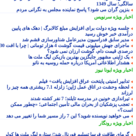
گی؛ سال 1349
نزین گران می شود؟ پاسخ نماینده مجلس به نگرانی مردم
بار ویژه
سرنویس
لسه ویژه دولت برای افزایش مبلغ کالابرگ | دهک های پایین
آمدی خبر خوش رسید
دیر سابق فدراسیون مدیرعامل شناورسازی قشم شد
ماجرای جهش میلیونی قیمت گوشت 4 هزار تومانی | چرا با افت 30
صدی قیمت دام، گوشت ارزان نمی شود؟
ک ژاپنی مشهور جایگزین بهترین بازیکن لیگ ملت ها
شدار اطلاعاتی آمریکا درباره حمله روسیه به ناتو
بار ویژه
ایونا نیوز
دابیر امنیتی پایتخت عراق افزایش یافت+ فیلم
لحظه وحشت در اتاق عمل ژاپن؛ زلزله 7.1 ریشتری همه چیز را
اند
یراندازی خونین در مدرسه تایلند؛ 7 نفر کشته شدند
عجب پزشکیان از بحران مالی تأمین اجتماعی؛ «چطور ممکن
ت؟»
ی خواهید نویسنده شوید؟ این 7 راز مسیر شما را تغییر می دهد
بار ویژه
رونگار
رمای طاقت فرسا تسلیم فورنال شد؛/ ستاره لیگ ملت ها کولر