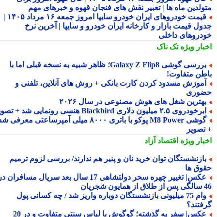
ولدین ماه ها | تعبیر نقش های فنجان قهوه و خبرهای مهم
قیمت خودروهای ایران خودرو سایپا امروز جمعه ۱۶ مرداد ۱۴۰۵ |
ول قیمت بازار و کارخانه ایران خودرو و سایپا | آخرین نرخ
دروهای داخلی
بار ویژه
تک ناک
بررسی گوشی Galaxy Z Flip8؛ ظاهر شبیه به نسخه قبلی اما با
طن متفاوت!
موزش مسدود کردن کارت بانکی + روش های آنلاین، تلفنی و
وری
هترین شغل های هوش مصنوعی در سال ۲۰۲۶
رخودروی ۲.۵ میلیون دلاری Blackbird هنسی رونمایی شد + تصویر
گوشی M8 Power پوکو با باتری ۸۰۰۰ میلی آمپرساعتی معرفی شد
تصویر
بار ویژه
اقتصاد آزاد
ازنشستگان توان خرید نان و پنیر هم ندارند/ بررسی لزوم ترمیم
وق ها
عکس| تغییر چهره سحر دولتشاهی 17 سال بعد سریال مسافران در
شجریان
وام 75 میلیونی بازنشستگان دوباره واریز شد / چه کسانی پول
فتند؟
عکس| سفر به گذشته؛ گوگوش با لباس سنتی متفاوت و در 20