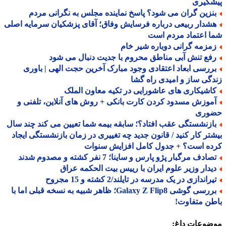
شگیری
نزین گران می شود؟ پاسخ نماینده مجلس به نگرانی مردم
شدار ربیعی درباره فرسایش وفاق؛ آقای پزشکیان سرمایه اصلی
 اعتماد مردم است
مزمه گرانی دوباره شیر خام
فع تنش آبی مناطق محروم با جدیت دنبال می شود
ررسی ابعاد اعتقادی وجود مبارک آخرین حجت الهی | باوری
گی ساز و امیدی راه گشا
اشیکاری های عاشورایی در تکیه معاون الملک
موزش مسدود کردن کارت بانکی + روش های آنلاین، تلفنی و
وری
ازنشستگی عقب افتاد؟؛ سابقه بیمه شما تعیین می کند چند سال
تر کار کنید / قانون جدید چه تغییری در زمان بازنشستگی ایجاد
ده است؟ + جدول کامل افزایش سنوات
ادف مرگبار پژو پارس و ساینا؛ 7 نفر کشته و مصدوم شدند
یدار وزیر علوم ایران با رییس بیت الحکمه عراق
راندازی در یک مدرسه در تایلند/2 کشته و 15 مجروح
بررسی گوشی Galaxy Z Flip8؛ ظاهر شبیه به نسخه قبلی اما با
ن متفاوت!
ضوعات داغ: