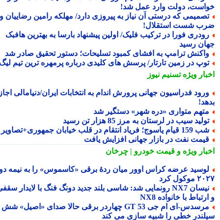
است، دولت وارد عمل شد!
صمیمی که درستی آن نیاز به پیروزی دارد/ مهلکه رامین رضاییان و
ب شست استقلال!
ودری فورا در ترکیب فلیک/ اولین پیشنهاد بارسا به بهترین هافبک
ان رسید
اکنش ترامپ به افشای کمبود تسلیحات؛ دستور تحقیق صادر شد
وپ در زمین تارتار/ پرسش های کلیدی درباره پرمهره ترین تیم لیگ!
بار ویژه
تسنیم نیوز
رود فدراسیون جهانی پرورش اندام به انتخابات ایران/دنیامالی اجازه
هد!
تهم متواری «دره شهر» دستگیر شد
ولید سیب در لرستان به مرز 85 هزار تن رسید
15 قیام یاسوج؛ فریاد انتقام در قلب خیابان جمهوری+تصاویر
یمت نفت در بازار جهانی افزایش یافت
بار ویژه
و قیمت خودرو | چرخان
وسید عرضه کراس اوور میان ردهٔ برقی «کاسموس» را به نیمه دوم
وکول کرد
نیسان NX7 رونمایی شد: شاسی بلند جدید دونگ فنگ با لایدار سقفی
رتباط با خانواده NX8
مرسدس‑ای ام جی GT 53 چهاردر برقی حالا صدای «اصیل» شش
لندر خطی را شبیه سازی می کند