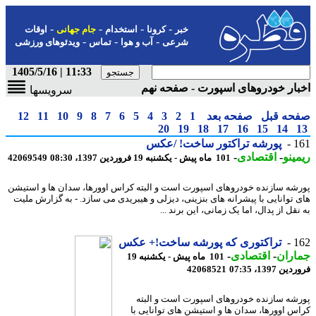
-
-
-
-
خبر
کرونا
استخدام
جام جهانی
اوقات
-
-
-
شرعی
آب و هوا
تماس
ویدئوهای ورزشی
11:33 | 1405/5/16
ار خودروهای اسپورت - صفحه نهم
سرویسها
حه قبل
صفحه بعد
1
2
3
4
5
6
7
8
9
10
11
12
20
19
18
17
16
15
14
1
پورشه تراکتور ساخت! /عکس
ینو
-
اقتصادی
-
101 ماه پیش - یکشنبه 19 فروردین 1397، 08:30
42069549
شه سازنده خودروهای اسپورت است و البته کراس اوورها، سدان ها و استیشن
 توانایی با پیشرانه های بنزینی، دیزلی و هیبریدی می سازد. - به گزارش ملیت
قل از پدال، اما یک زمانی، این برند ...
1
تراکتوری که پورشه ساخت!+ عکس
اران
-
اقتصادی
-
101 ماه پیش - یکشنبه 19
 1397، 07:35
42068521
شه سازنده خودروهای اسپورت است و البته
س اوورها، سدان ها و استیشن های توانایی با