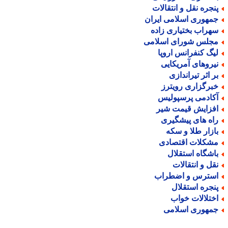
نجره نقل و انتقالات
مهوری اسلامی ایران
هراب بختیاری زاده
جلس شورای اسلامی
یگ کنفرانس اروپا
یروهای آمریکایی
ر اثر تیراندازی
برگزاری رویترز
کادمی پرسپولیس
فزایش قیمت شیر
اه های پیشگیری
ازار طلا و سکه
شکلات اقتصادی
اشگاه استقلال
قل و انتقالات
سترس و اضطراب
نجره استقلال
ختلالات خواب
مهوری اسلامی