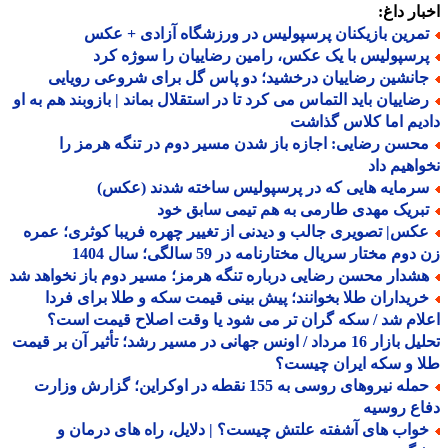
ار داغ:
مرین بازیکنان پرسپولیس در ورزشگاه آزادی + عکس
رسپولیس با یک عکس، رامین رضاییان را سوژه کرد
انشین رضاییان درخشید؛ دو پاس گل برای شروعی رویایی
ضاییان باید التماس می کرد تا در استقلال بماند | بازوبند هم به او
یم اما کلاس گذاشت
حسن رضایی: اجازه باز شدن مسیر دوم در تنگه هرمز را
اهیم داد
رمایه هایی که در پرسپولیس ساخته شدند (عکس)
بریک مهدی طارمی به هم تیمی سابق خود
کس| تصویری جالب و دیدنی از تغییر چهره فریبا کوثری؛ عمره
وم مختار سریال مختارنامه در 59 سالگی؛ سال 1404
شدار محسن رضایی درباره تنگه هرمز؛ مسیر دوم باز نخواهد شد
ریداران طلا بخوانند؛ پیش بینی قیمت سکه و طلا برای فردا
ام شد / سکه گران تر می شود یا وقت اصلاح قیمت است؟
تحلیل بازار 16 مرداد / اونس جهانی در مسیر رشد؛ تأثیر آن بر قیمت
 و سکه ایران چیست؟
حمله نیروهای روسی به 155 نقطه در اوکراین؛ گزارش وزارت
ع روسیه
واب های آشفته علتش چیست؟ | دلایل، راه های درمان و