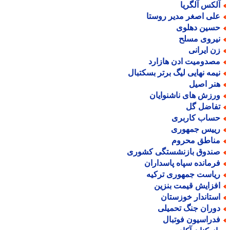
لکس آلگریا
لی اصغر مدیر روستا
سین دهلوی
یروی مسلح
ن ایرانی
صدومیت ادن هازارد
یمه نهایی لیگ برتر بسکتبال
نر اصیل
رزش های ناشنوایان
فاضل گل
ساب کاربری
ییس جمهوری
ناطق محروم
ندوق بازنشستگی کشوری
رمانده سپاه پاسداران
یاست جمهوری ترکیه
فزایش قیمت بنزین
ستاندار خوزستان
وران جنگ تحمیلی
دراسیون فوتبال