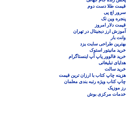
مت طلا دست دوم
ر اچ پی
ره وین تک
ت دلار امروز
زش ارز دیجیتال در تهران
ت بار
رین طراحی سایت یزد
د مانیتور استوک
د فالوور پاپ آپ اینستاگرام
یای تبلیغاتی
ید سالت
نه چاپ کتاب با ارزان ترین قیمت
 کتاب ویژه رتبه بندی معلمان
موزیک
مات مرکزی بوش