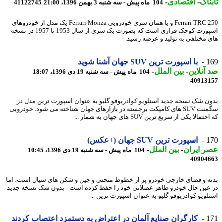
ناک
-
اقتصادی
-
104 ماه پیش - سه شنبه 3 بهمن 1396، 21:00
41122745
250 Ferrari TRC و یا همان سری خودرویی Ferrari Monza یک مدل از خودروهای
اسپورت کوچک فراری است که بصورت یک سری از سال 1953 تا 1957 در نسخه
 مختلفی به تولید و عرضه رسید. -
1
با اسپورت ترین SUV جهان آشنا شوید
آنلاین
-
بین الملل
-
104 ماه پیش - سه شنبه 19 دی 1396، 18:07
40913
ن شک نسخه جدید استلویو کوادریوفو گلیو به عنوان اسپورت ترین مدل در
سگمنت SUV های کامپکت برجسته در بازارهای جهان شناخته می شود. خودرویی
مالا یکی از سریع ترین SUV های جهان به شمار ...
1
اسپورت ترین SUV جهان (+عکس)
 ایران
-
بین الملل
-
104 ماه پیش - سه شنبه 19 دی 1396، 10:45
40904
ه و فضای خارجی خودرو پر از خطوط منحنی و چین و شکن های سیال است، اما
عین حال خودرو ظاهر عضلانی خود را حفظ کرده است - بدون شک نسخه جدید
لویو کوادریوفو گلیو به عنوان اسپورت ترین ...
1
کارگران صنایع آلمان در اعتراض به دستمزد اعتصاب کردند