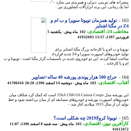
رانه های بنزینی، دیزلی و هیبریدی می سازد. - "،
یک زمانی، این برند ابزارآلات کشاورزی نیز ...
1
تولید همزمان تویوتا سوپرا و ب ام و
یر
طب 24
-
اقتصادی
-
102 ماه پیش - یکشنبه 5
 1397، 13:57
41932693
تا و ب ام و با کارخانه بزرگ مگنا اشتایر برای
تولید خودروهای اسپورت سوپرا و Z4 جدید قرارداد
ت امضا کردند. این دو خودروی جدید در تأسیسات گراز مگنا اشت - تویوتا و ب
 با کارخانه ...
1
حراج 500 هزار پوندی پورشه 40 ساله+تصاویر
اب
-
اقتصادی
-
103 ماه پیش - دوشنبه 14 اسفند 1396، 20:20
41706416
این پورشه مدل 356A 1500 GS Carrera Coupe است که کمک کرد شکاف میان
روهای اسپورت پورشه و خودروهای مسابقه ای از میان برداشته شود و خط
 از سال 1955 میلادی آغاز شد. -
1
تویوتا کرولا2019 چه شکلی است؟
آفرین نیوز
-
اقتصادی
-
103 ماه پیش - سه شنبه 8 اسفند 1396، 11:07
41613