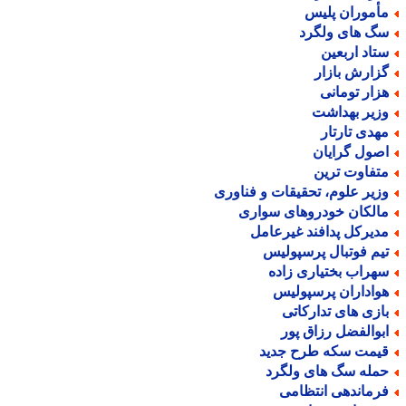
أموران پلیس
گ های ولگرد
تاد اربعین
زارش بازار
زار تومانی
زیر بهداشت
هدی تارتار
صول گرایان
تفاوت ترین
زیر علوم، تحقیقات و فناوری
الکان خودروهای سواری
دیرکل پدافند غیرعامل
یم فوتبال پرسپولیس
هراب بختیاری زاده
واداران پرسپولیس
ازی های تدارکاتی
بوالفضل رزاق پور
یمت سکه طرح جدید
مله سگ های ولگرد
رماندهی انتظامی