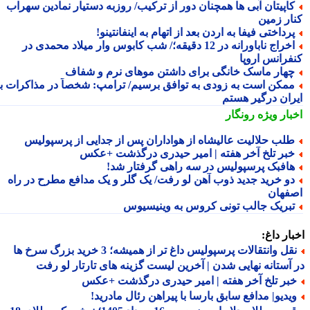
اپیتان آبی ها همچنان دور از ترکیب/ روزبه دستیار نمادین سهراب
ار زمین
رداختی فیفا به اردن بعد از اتهام به اینفانتینو!
اخراج ناباورانه در 12 دقیقه؛/ شب کابوس وار میلاد محمدی در
فرانس اروپا
هار ماسک خانگی برای داشتن موهای نرم و شفاف
مکن است به زودی به توافق برسیم/ ترامپ: شخصاً در مذاکرات با
ران درگیر هستم
بار ویژه
رونگار
لب حلالیت عالیشاه از هواداران پس از جدایی از پرسپولیس
بر تلخ آخر هفته | امیر حیدری درگذشت +عکس
افبک پرسپولیس در سه راهی گرفتار شد!
و خرید جدید ذوب آهن لو رفت/ یک گلر و یک مدافع مطرح در راه
فهان
بریک جالب تونی کروس به وینیسیوس
ار داغ:
نقل وانتقالات پرسپولیس داغ تر از همیشه؛ 3 خرید بزرگ سرخ ها
آستانه نهایی شدن | آخرین لیست گزینه های تارتار لو رفت
بر تلخ آخر هفته | امیر حیدری درگذشت +عکس
یدیو| مدافع سابق بارسا با پیراهن رئال مادرید!