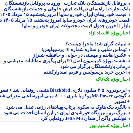
روفایل بازنشستگان بانک تجارت | ورود به پروفایل بازنشستگان
نک تجارت | راهنمای دریافت فیش حقوقی و خدمات بازنشستگان
قیمت خودروهای ایران خودرو سایپا امروز پنجشنبه ۱۵ مرداد ۱۴۰۵ |
قیمت خودروهای ایران خودرو سایپا امروز پنجشنبه ۱۵ مرداد ۱۴۰۵ در
زار | آخرین جدول قیمت محصولات ایران خودرو و سایپا
بار ویژه
اقتصاد آزاد
بنیات گران شد؛ ماجرا چیست؟
وماس شلبی و ستاره شماره 10 پرسپولیس!
کس| هایده و مهستی در جوانی و حافظیه شیراز
نشست ویژه کمیسیون اصل 90 برای پیگیری مطالبات معیشتی و
مانی بازنشستگان برگزار می شود
خرین خرید پرسپولیس و فریم امیدوارکننده
بار ویژه
تک ناک
رخودروی ۲.۵ میلیون دلاری Blackbird هنسی رونمایی شد + تصویر
گوشی M8 Power پوکو با باتری ۸۰۰۰ میلی آمپرساعتی معرفی شد
تصویر
الگرد بلک هاوک به سکوی پرتاب پهپادهای رزمی تبدیل می شود
زرگ ترین نیروگاه خورشیدی ایران در این استان احداث می شود
ولکس واگن از سدان Jetta M6 رونمایی کرد
بار ویژه
تسنیم نیوز