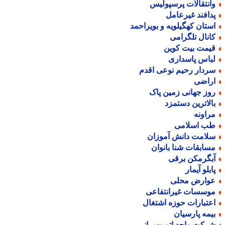
انتقالات پرسپولیس
دافند غیرعامل
ستان کهگیلویه و بویراحمد
انال تلگرامی
یمت بیت کوین
باس پاسداری
ردار رحیم نوعی اقدم
راضی
وز جهانی زمین پاک
الاترین دستمزد
راونه
ب اسلامی
لامت دانش آموزان
سابقات شنا بانوان
بگرمکن برقی
ابلو آیمار
وارض محلی
وسسات غیرانتفاعی
عتبارات حوزه اشتغال
یمه پارسیان
رکت واحد اتوبوسرانی