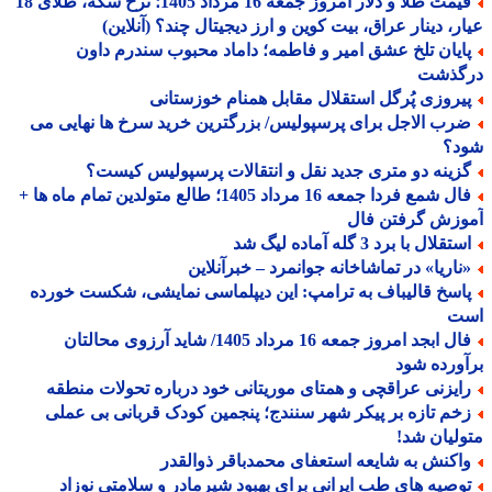
قیمت طلا و دلار امروز جمعه 16 مرداد 1405؛ نرخ سکه، طلای 18
ر، دینار عراق، بیت کوین و ارز دیجیتال چند؟ (آنلاین)
ایان تلخ عشق امیر و فاطمه؛ داماد محبوب سندرم داون
گذشت
یروزی پُرگل استقلال مقابل همنام خوزستانی
رب الاجل برای پرسپولیس/ بزرگترین خرید سرخ ها نهایی می
د؟
زینه دو متری جدید نقل و انتقالات پرسپولیس کیست؟
فال شمع فردا جمعه 16 مرداد 1405؛ طالع متولدین تمام ماه ها +
وزش گرفتن فال
تقلال با برد 3 گله آماده لیگ شد
ناریا» در تماشاخانه جوانمرد – خبرآنلاین
اسخ قالیباف به ترامپ: این دیپلماسی نمایشی، شکست خورده
ت
فال ابجد امروز جمعه 16 مرداد 1405/ شاید آرزوی محالتان
ورده شود
ایزنی عراقچی و همتای موریتانی خود درباره تحولات منطقه
خم تازه بر پیکر شهر سنندج؛ پنجمین کودک قربانی بی عملی
لیان شد!
اکنش به شایعه استعفای محمدباقر ذوالقدر
وصیه های طب ایرانی برای بهبود شیرمادر و سلامتی نوزاد