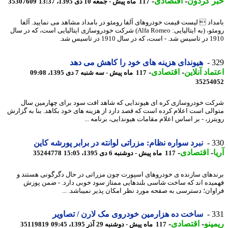
ر گردون
-
اقتصادی
-
117 ماه پیش - جمعه 10 دی 1395، 13:37
35307609
داد  لیست قیمت خودروهای آلفا رومئو در بامداد مشاهد می نمایید. آلفا
رومئو، (به ایتالیایی: Alfa Romeo) شرکت خودروسازی ایتالیایی است، که در سال
 سال 1910 در تاسیس شد.
3
هیوندای هزینه های خود را کاهش می دهد
ماد آنلاین
-
اقتصادی
-
117 ماه پیش - سه شنبه 7 دی 1395، 09:08
35254
ت خودروسازی کره ای هیوندایی که شاهد افت سود برای چهارمین سال
الی است اعلام کرده است که قصد دارد از هزینه های خود بکاهد. بنا به گزارش
ترز، - بر اساس اعلام مقامات هیوندایی، برنامه ...
3
نبرد سواره نظام: مزراتی لوانته در برابر پورشه کاین
-
اقتصادی
-
117 ماه پیش - دوشنبه 6 دی 1395، 15:05
35244778
دهای سازنده ی خودروهای اسپورت چون مزراتی در حال دگرگونی هستند و
یده اند که ساخت شاسی بلندهایی ممتاز سود خوبی دارد. - ضمن پوزش
وان؛ دسترسی به صفحه مورد نظر امکان پذیر نمیباشد. ...
3
ساخت ده هزارمین خودروی مک لارن / تصاویر
ینو
-
اقتصادی
-
117 ماه پیش - دوشنبه 29 آذر 1395، 09:45
35119819