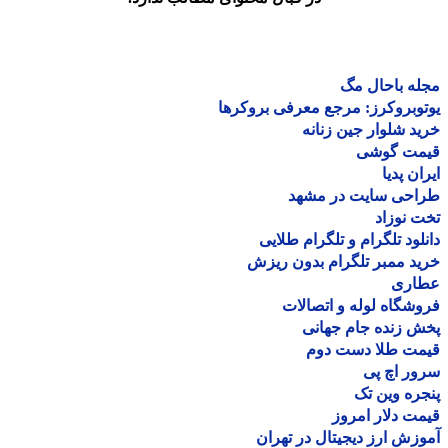
ه باحال مگ
وبروکرز: مرجع معرفی بروکرها
د شلوار جین زنانه
مت گوشی
ان پدیا
احی سایت در مشهد
 نوزاد
لود تلگرام و تلگرام طلایی
د ممبر تلگرام بدون ریزش
اری
شگاه لوله و اتصالات
 زنده جام جهانی
مت طلا دست دوم
ر اچ پی
ره وین تک
ت دلار امروز
زش ارز دیجیتال در تهران