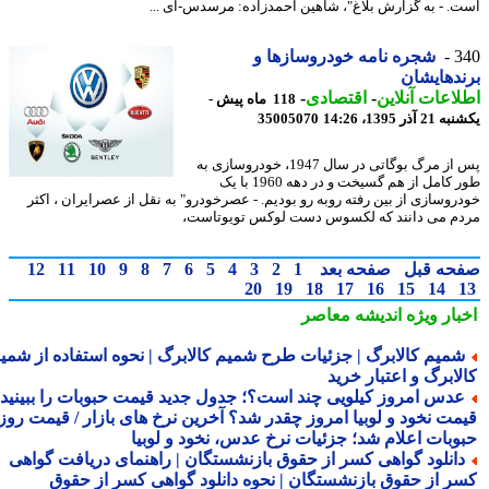
. - به گزارش بلاغ"، شاهین احمدزاده: مرسدس-ای ...
3
شجره نامه خودروسازها و
دهایشان
اعات آنلاین
-
اقتصادی
-
118 ماه پیش -
آذر 1395، 14:26
35005070
پس از مرگ بوگاتی در سال 1947، خودروسازی به
طور کامل از هم گسیخت و در دهه 1960 با یک
روسازی از بین رفته روبه رو بودیم. - عصرخودرو" به نقل از عصرایران ، اکثر
م می دانند که لکسوس دست لوکس تویوتاست،
حه قبل
صفحه بعد
1
2
3
4
5
6
7
8
9
10
11
12
20
19
18
17
16
15
14
بار ویژه
اندیشه معاصر
میم کالابرگ | جزئیات طرح شمیم کالابرگ | نحوه استفاده از شمیم
لابرگ و اعتبار خرید
دس امروز کیلویی چند است؟؛ جدول جدید قیمت حبوبات را ببینید /
مت نخود و لوبیا امروز چقدر شد؟ آخرین نرخ های بازار / قیمت روز
وبات اعلام شد؛ جزئیات نرخ عدس، نخود و لوبیا
انلود گواهی کسر از حقوق بازنشستگان | راهنمای دریافت گواهی
ر از حقوق بازنشستگان | نحوه دانلود گواهی کسر از حقوق