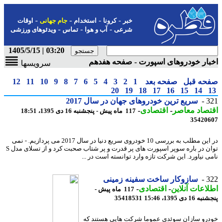
-
-
-
-
خبر
کرونا
استخدام
جام جهانی
اوقات
-
-
-
شرعی
آب و هوا
تماس
ویدئوهای ورزشی
03:20 | 1405/5/15
ار خودروهای اسپورت - صفحه هفدهم
سرویسها
حه قبل
صفحه بعد
1
2
3
4
5
6
7
8
9
10
11
12
20
19
18
17
16
15
14
3
سریع ترین خودروهای جهان در سال 2017
صاد معاصر
-
اقتصادی
-
117 ماه پیش - پنجشنبه 16 دی 1395، 18:51
35420
در این مطلب به بررسی 10 خودروی سریع دنیا در سال 2017 می پردازیم. - نمی
توان در باره سوپر اسپورت های پر قدرت و پر شتاب صحبت کرد و از تسلای مدل S
ی نیاورد. این شرکت تازه وارد توانسته است در ...
3
سازوکار ساخت سفینه زمینی
اعات آنلاین
-
اقتصادی
-
117 ماه پیش -
1 دی 1395، 15:46
35418531
رو سازان سوئدی عموما شرکت هایی هستند که