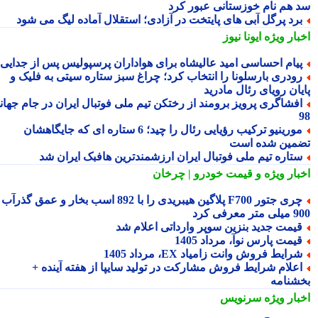
 هم نام خوزستانی عبور کرد
رد پرگل آبی های پایتخت در آزادی؛ استقلال آماده لیگ می شود
بار ویژه
ایونا نیوز
یام احساسی امید عالیشاه برای هواداران پرسپولیس پس از جدایی
ودری بارسلونا را انتخاب کرد؛ چراغ سبز ستاره سیتی به فلیک و
یان رویای رئال مادرید
فشاگری پرویز برومند از رختکن تیم ملی فوتبال ایران در جام جهانی
مورینیو ترکیب رؤیایی رئال را چید؛ 6 ستاره ای که جایگاهشان
مین شده است
تاره تیم ملی فوتبال ایران ارزشمندترین هافبک ایران شد
بار ویژه
و قیمت خودرو | چرخان
چری جتور F700 پلاگین هیبریدی را با 892 اسب بخار و عمق گذرآب
 معرفی کرد
یمت جدید بنزین سوپر وارداتی اعلام شد
یمت پارس نوآ، مرداد 1405
رایط فروش وانت زامیاد EX، مرداد 1405
علام شرایط فروش مشارکت در تولید سایپا از هفته آینده +
شنامه
بار ویژه
سرنویس