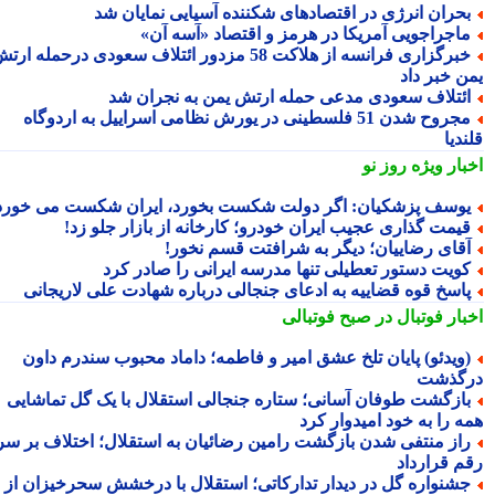
حران انرژی در اقتصادهای شکننده آسیایی نمایان شد
اجراجویی آمریکا در هرمز و اقتصاد «آسه آن»
خبرگزاری فرانسه از هلاکت 58 مزدور ائتلاف سعودی درحمله ارتش
ن خبر داد
ئتلاف سعودی مدعی حمله ارتش یمن به نجران شد
مجروح شدن 51 فلسطینی در یورش نظامی اسراییل به اردوگاه
دیا
بار ویژه
روز نو
وسف پزشکیان: اگر دولت شکست بخورد، ایران شکست می خورد
یمت گذاری عجیب ایران خودرو؛ کارخانه از بازار جلو زد!
قای رضاییان؛ دیگر به شرافتت قسم نخور!
ویت دستور تعطیلی تنها مدرسه ایرانی را صادر کرد
اسخ قوه قضاییه به ادعای جنجالی درباره شهادت علی لاریجانی
بار فوتبال در صبح فوتبالی
ویدئو) پایان تلخ عشق امیر و فاطمه؛ داماد محبوب سندرم داون
گذشت
ازگشت طوفان آسانی؛ ستاره جنجالی استقلال با یک گل تماشایی
ه را به خود امیدوار کرد
از منتفی شدن بازگشت رامین رضائیان به استقلال؛ اختلاف بر سر
م قرارداد
شنواره گل در دیدار تدارکاتی؛ استقلال با درخشش سحرخیزان از