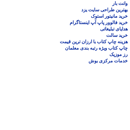
ت بار
رین طراحی سایت یزد
د مانیتور استوک
د فالوور پاپ آپ اینستاگرام
یای تبلیغاتی
ید سالت
نه چاپ کتاب با ارزان ترین قیمت
 کتاب ویژه رتبه بندی معلمان
موزیک
مات مرکزی بوش