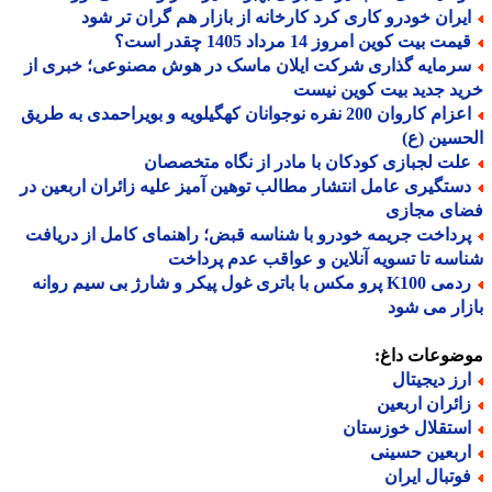
یران خودرو کاری کرد کارخانه از بازار هم گران تر شود
مت بیت کوین امروز 14 مرداد 1405 چقدر است؟
رمایه گذاری شرکت ایلان ماسک در هوش مصنوعی؛ خبری از
د جدید بیت کوین نیست
اعزام کاروان 200 نفره نوجوانان کهگیلویه و بویراحمدی به طریق
سین (ع)
لت لجبازی کودکان با مادر از نگاه متخصصان
ستگیری عامل انتشار مطالب توهین آمیز علیه زائران اربعین در
ای مجازی
رداخت جریمه خودرو با شناسه قبض؛ راهنمای کامل از دریافت
سه تا تسویه آنلاین و عواقب عدم پرداخت
ردمی K100 پرو مکس با باتری غول پیکر و شارژ بی سیم روانه
ار می شود
ضوعات داغ:
رز دیجیتال
ائران اربعین
ستقلال خوزستان
ربعین حسینی
وتبال ایران