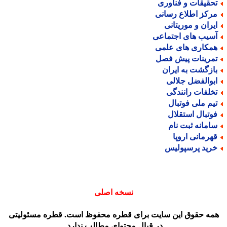
حقیقات و فناوری
رکز اطلاع رسانی
یران و موریتانی
سیب های اجتماعی
مکاری های علمی
مرینات پیش فصل
ازگشت به ایران
بوالفضل جلالی
خلفات رانندگی
یم ملی فوتبال
وتبال استقلال
امانه ثبت نام
هرمانی اروپا
رید پرسپولیس
نسخه اصلی
مه حقوق این سایت برای قطره محفوظ است. قطره مسئولیتی
در قبال محتوای مطالب ندارد.