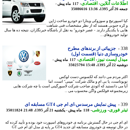
اعات آنلاین
-
اقتصادی
-
117 ماه پیش -
1395، 13:36
35086616
 اسپورتیج و سوزوکی ویتارا دو خودرو ساخت ژاپن
ره جنوبی هستند که از نظر مشخصات فنی شباهت
ی با یکدیگر دارند. - عصر خودرو" به نقل از باشگاه خبرنگاران، نتیجه ده ها سال
د خودروهای ...
3
جزییاتی از برندهای مطرح
روسازی دنیا (قسمت اول)
ل ایست نیوز
-
اقتصادی
-
117 ماه پیش -
آذر 1395، 15:48
35025794
ر مردم می دانند که لکسوس دست لوکس
وتاست، یا بی ام و مالک شرکت "مینی" است، اما
 می دانستید که آئودی صاحب شرکت لامبورگینی است یا چه شرکت هایی
مجموعه فولکس واگن محسوب می ...
3
پیش نمایش مرسدس-ای ام جی GT4 مسابقه ای
ر فوری
-
ورزشی
-
118 ماه پیش - یکشنبه 21 آذر 1395، 21:48
35011824
ام جی در حال گسترش برنامه ی خودروهای اسپورت خود بوده و تأیید کرده که
در حال توسعه ی خودروی مسابقه ای جدید GT4 بر پایه ی مدل ای ام جی GT