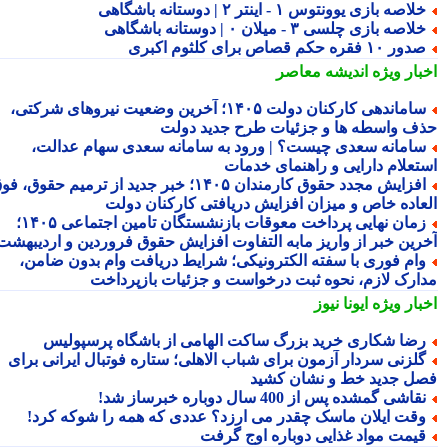
لاصه بازی یوونتوس ۱ - اینتر ۲ | دوستانه باشگاهی
لاصه بازی چلسی ۳ - میلان ۰ | دوستانه باشگاهی
ور ۱۰ فقره حکم قصاص برای کلثوم اکبری
بار ویژه
اندیشه معاصر
ساماندهی کارکنان دولت ۱۴۰۵؛ آخرین وضعیت نیروهای شرکتی،
ف واسطه ها و جزئیات طرح جدید دولت
امانه سعدی چیست؟ | ورود به سامانه سعدی سهام عدالت،
تعلام دارایی و راهنمای خدمات
افزایش مجدد حقوق کارمندان ۱۴۰۵؛ خبر جدید از ترمیم حقوق، فوق
عاده خاص و میزان افزایش دریافتی کارکنان دولت
زمان نهایی پرداخت معوقات بازنشستگان تامین اجتماعی ۱۴۰۵؛
رین خبر از واریز مابه التفاوت افزایش حقوق فروردین و اردیبهشت
ام فوری با سفته الکترونیکی؛ شرایط دریافت وام بدون ضامن،
ارک لازم، نحوه ثبت درخواست و جزئیات بازپرداخت
بار ویژه
ایونا نیوز
ضا شکاری خرید بزرگ ساکت الهامی از باشگاه پرسپولیس
لزنی سردار آزمون برای شباب الاهلی؛ ستاره فوتبال ایرانی برای
ل جدید خط و نشان کشید
قاشی گمشده پس از 400 سال دوباره خبرساز شد!
قت ایلان ماسک چقدر می ارزد؟ عددی که همه را شوکه کرد!
یمت مواد غذایی دوباره اوج گرفت