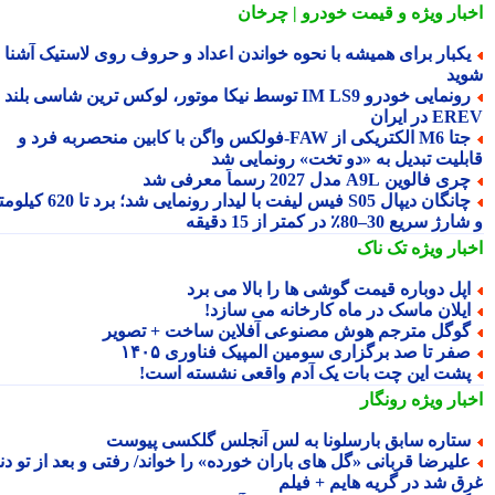
بار ویژه
و قیمت خودرو | چرخان
کبار برای همیشه با نحوه خواندن اعداد و حروف روی لاستیک آشنا
ید
رونمایی خودرو IM LS9 توسط نیکا موتور، لوکس ترین شاسی بلند
 در ایران
جتا M6 الکتریکی از FAW‑فولکس واگن با کابین منحصربه فرد و
بلیت تبدیل به «دو تخت» رونمایی شد
ری فالوین A9L مدل 2027 رسماً معرفی شد
چانگان دیپال S05 فیس لیفت با لیدار رونمایی شد؛ برد تا 620 کیلومتر
 سریع 30–80٪ در کمتر از 15 دقیقه
بار ویژه
تک ناک
پل دوباره قیمت گوشی ها را بالا می برد
یلان ماسک در ماه کارخانه می سازد!
وگل مترجم هوش مصنوعی آفلاین ساخت + تصویر
فر تا صد برگزاری سومین المپیک فناوری ۱۴۰۵
شت این چت بات یک آدم واقعی نشسته است!
بار ویژه
رونگار
تاره سابق بارسلونا به لس آنجلس گلکسی پیوست
لیرضا قربانی «گل های باران خورده» را خواند/ رفتی و بعد از تو دنیا
ق شد در گریه هایم + فیلم