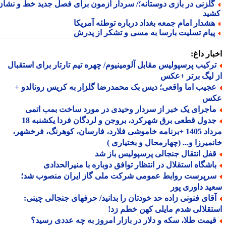
لزنی در بازی دوستانه؛/ سردار آزمون برای فصل جدید خط و نشان
ید
شدار امام جمعه بغداد درباره توطئه آمریکا
یام تسلیت بارسا به مسی و تشکر از پدرش
ار داغ:
رکیب پرسپولیس مقابل آلومینیوم/ چهره تیم تارتار برای استقبال
لیگ برتر +عکس
جیب اما واقعی؛ دیس بک محمدرضا گلزار به کریس رونالدو +
س
اجرای یک خبر از سردار وحیدی در مورد ساخت بمب اتمی
جدول قطعی برق شهرکرد، بروجن و لردگان فردا یکشنبه 18
مرداد 1405 +برنامه خاموشی فلارد، فارسان، کوهرنگ، فرخشهر،
میرزا و... (چهارمحال و بختیاری )
فل انتقال جنجالی پرسپولیس باز شد
اشگاه استقلال در انتظار توافق دوباره با منیرالحدادی
رپرست روابط عمومی شرکت ملی گاز ایران منصوب شد؛
د داوری پور
قای فنونی زاده حد خودتان را بدانید/ حرفهای جنجالی چینی:
قلالی شدم مایلی کهن خطم زد!
یمت طلا، سکه و دلار در بازار امروز به چه عددی رسید؟