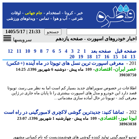
-
-
-
-
خبر
کرونا
استخدام
جام جهانی
اوقات
-
-
-
شرعی
آب و هوا
تماس
ویدئوهای ورزشی
21:33 | 1405/5/17
ار خودروهای اسپورت - صفحه یازدهم
سرویسها
حه قبل
صفحه بعد
1
2
3
4
5
6
7
8
9
10
11
12
20
19
18
17
16
15
14
2
معرفی اسپورت ترین نسل های تویوتا در ماه آینده (+عکس)
 ایران
-
اقتصادی
-
109 ماه پیش - دوشنبه 6 شهریور 1396، 14:25
39030
اعات در خصوص سوپراهای جدید بسیار کم است اما به نظر می رسد، تویوتا
 دارد این خودرو و مدل های اسپورت بیشتری را تا پایان ماه جاری در ژاپن
فی کند. - تویوتا در حال آماده سازی مقدماتی ...
2
تماشا کنید: جدیدترین گوشی لاکچری لامبورگینی در راه است
نا نیوز
-
اقتصادی
-
109 ماه پیش - چهارشنبه 1 شهریور 1396، 23:07
38963
یو لامبورگینی تولید کننده گوشی های هوشمندیست که نام کمپانی مشهور