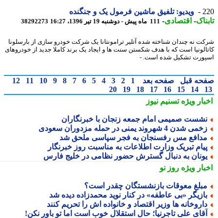
2
ویدیو: تلفیق ماشین فرمول یک و جنگنده
ناک
-
اقتصادی
-
111 ماه پیش - دوشنبه 19 تیر 1396، 16:27
38292273
ت نه چندان شناخته شده آتلیر ترامونتانا یک شرکت خودرو سازی از بارسلونا
الونیا است که با هدف شکستن سنت ها و ایجاد یک برند کاملا جدید از خودروهای
ورت تشکیل شده است. -
حه قبل
صفحه بعد
1
2
3
4
5
6
7
8
9
10
11
12
20
19
18
17
16
15
14
بار ویژه
تسنیم نیوز
شست صمیمی امام جمعه زنجان با خبرنگاران
می شدن 4 شهروند یمنی در حمله مزدوران سعودی
دافع مس رفسنجان به فجر سپاسی ملحق شد
یام تبریک وزارت اطلاعات به مناسبت روز خبرنگار
ونان به دنبال گسترش حضور نظامی در خلیج فارس
بار ویژه
روز نو
بلغ معوقات بازنشستگان چقدر است؟
ازیگر «بی عاطفه» در کنار نوید محمدزاده دیده شد
اروخانه ها وزیر اقتصاد و خانواده اش را تحریم کنند
قای علی تاجرنیا؛ حال استقلال خوب است اما تو باور نکن!