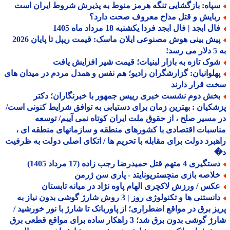
پاه: بازگشایی تنگه هرمز منوط به پذیرش شروط ایران است
بایش و قتل مداح معروف صحت دارد؟
ل ابجد | فال ابجد فردا یکشنبه 18 مرداد ماه 1405
پیش بینی هوش مصنوعی ایلان ماسک: قیمت ریپل تا پایان 2026
!
وک تازه به بازار لبنیات؛ قیمت شیر افزایش یافت
هلوانیان: گزارشگران رادیو؛ هم نفس و همدل مردم در میدان های
 قرار دارند
خش دوم نشست خبری رییس جمهور با خبرنگاران؛ دکتر
کیان : بهترین زمان برای دستیابی به توافق شرایط کنونی است/
مسیر صلح ، از حقوق ملت ایران کوتاه نمی آییم/ توسعه
سبات اقتصادی با کشورهای منطقه و سازمانهای منطقه ای ،
برد دولت برای مقابله با تحریم ها / اتکای اصلی دولت به ظرفیت
یری 4 متهم قتل حمیدرضا رجب زاده (17 مرداد 1405)
لاصه بازی منچستریونایتد - پاری سن ژرمن
کس / ورزش لاکچری الهام پاوه نژاد در میانه تابستان
دانستنی ها و تکنولوژی روز | 3 روش شارژ گوشی بدون نیاز به
ز برق در مواقع اضطراری؛ از پاوربانک تا شارژ با نور خورشید /
شارژ گوشی بدون برق شد؛ 3 راهکار ساده برای مواقع قطعی برق