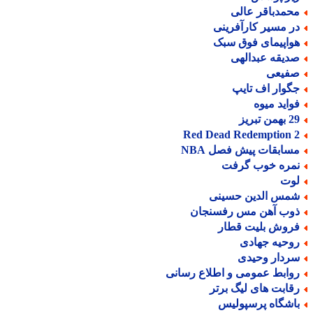
حمدباقر عالی
ر مسیر کارآفرینی
واپیمای فوق سبک
دیقه عبدالهی
فیعی
گوار اف تایپ
واید میوه
من تبریز
Red Dead Redemption 
سابقات پیش فصل NBA
مره خوب گرفت
وت
مس الدین حسینی
وب آهن مس رفسنجان
روش بلیت قطار
وحیه جهادی
ردار وحیدی
وابط عمومی و اطلاع رسانی
قابت های لیگ برتر
اشگاه پرسپولیس