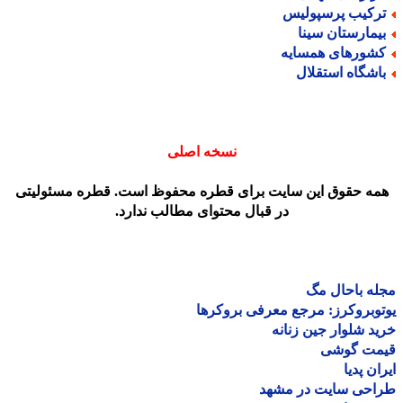
رکیب پرسپولیس
یمارستان سینا
شورهای همسایه
اشگاه استقلال
نسخه اصلی
مه حقوق این سایت برای قطره محفوظ است. قطره مسئولیتی
در قبال محتوای مطالب ندارد.
ه باحال مگ
وبروکرز: مرجع معرفی بروکرها
د شلوار جین زنانه
مت گوشی
ان پدیا
احی سایت در مشهد