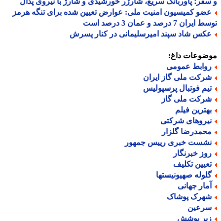
فر؛ پاوربانک سریع، شارژر خورشیدی و شارژ با نیروی پدال
ضو کمیسیون امنیت ملی: عوارض تعیین شده برای تنگه هرمز
ران 7 درصد و عمان 3 درصد است
کس شاد سپند امیرسلیمانی در کنار پسرش
ضوعات داغ:
وابط عمومی
رکت ملی گاز ایران
یم فوتبال پرسپولیس
رکت ملی گاز
هترین فیلم
یروهای شرکتی
حمدرضا گلزار
شست خبری رییس جمهور
وز خبرنگار
عیین تکلیف
لوله صهیونیستها
مار جهانی
هرک پوشاک
رعین
یر پوشش