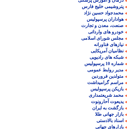
رمان و آموزش پزشکی
تروشیمی خلیج فارس
حمدجواد حسین نژاد
واداران پرسپولیس
نعت، معدن و تجارت
ودرو های وارداتی
جلس شورای اسلامی
یازهای فناورانه
ظامیان آمریکایی
بکه های رادیویی
اره 10 پرسپولیس
دیر روابط عمومی
تولدین فروردین
راسم گرامیداشت
ازیکن پرسپولیس
حمد شریعتمداری
دیعوت آحارونوت
ازگشت به ایران
ازار جهانی طلا
سناد بالادستی
ازارهای جهانی