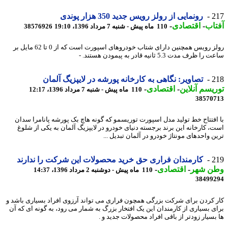
2
رونمایی از رولز رویس جدید 350 هزار پوندی
اب
-
اقتصادی
-
110 ماه پیش - شنبه 7 مرداد 1396، 19:10
38576926
رولز رویس همچنین دارای شتاب خودروهای اسپورت است که از 0 تا 62 مایل بر
 ظرف مدت 5.3 ثانیه قادر به پیمودن هستند. -
2
تصاویر: نگاهی به کارخانه پورشه در لایپزیگ آلمان
یسم آنلاین
-
اقتصادی
-
110 ماه پیش - شنبه 7 مرداد 1396، 12:17
38570
افتتاح خط تولید مدل اسپورت توریسمو که گونه هاچ بک پورشه پانامرا سدان
، کارخانه این برند برجسته دنیای خودرو در لایپزیگ آلمان به یکی از شلوغ
ن واحدهای مونتاژ خودرو در آلمان تبدیل ...
2
کارمندان فراری حق خرید محصولات این شرکت را ندارند
ن شهر
-
اقتصادی
-
110 ماه پیش - دوشنبه 2 مرداد 1396، 14:37
38499
 کردن برای شرکت بزرگی همچون فراری می تواند آرزوی افراد بسیاری باشد و
ی بسیاری از کارمندان این یک افتخار بزرگ به شمار می رود، به گونه ای که آن
بسیار زودتر از باقی افراد محصولات جدید و .