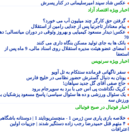
کس شاد سپند امیرسلیمانی در کنار پسرش
بار ویژه
اقتصاد آزاد
رفتن حق کارگر چند میلیون آب می خورد؟
یام معنادار تاجرنیا پس از جدایی رامین از استقلال
کس| دیدار مسعود کیمیایی و بهروز وثوقی در دوران میانسالی؛ دهه
انک ها به جای تولید مسکن بنگاه داری می کنند
امضای عضو هیئت مدیره استقلال روی اسناد مالی، 9 ماه پس از
تعفا
بار ویژه
سرنویس
فر ناگهانی فرمانده سنتکام به تل آویو
ونان به دنبال گسترش حضور نظامی در خلیج فارس
اج صفی آقای گل جدید سپاهان!
ریک نگذاشت پی اس جی با برد به سوپرجام برود
ک سئوال ورزشی و ده ها سئوال سیاسی/ پاسخ مسعود پزشکیان به
زش سه
بار فوتبال در صبح فوتبالی
لاصه بازی پاری سن ژرمن 1 - منچستریونایتد 1 | دوستانه باشگاهی
۴ متهم قتل حمیدرضا رجب زاده دستگیر شدند | جزییات اولین
ترافات