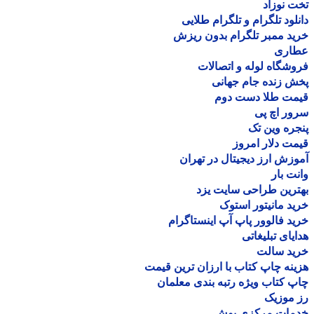
 نوزاد
لود تلگرام و تلگرام طلایی
د ممبر تلگرام بدون ریزش
اری
شگاه لوله و اتصالات
 زنده جام جهانی
مت طلا دست دوم
ر اچ پی
ره وین تک
ت دلار امروز
زش ارز دیجیتال در تهران
ت بار
رین طراحی سایت یزد
د مانیتور استوک
د فالوور پاپ آپ اینستاگرام
یای تبلیغاتی
ید سالت
نه چاپ کتاب با ارزان ترین قیمت
 کتاب ویژه رتبه بندی معلمان
موزیک
مات مرکزی بوش