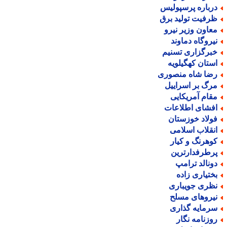
رباره پرسپولیس
رفیت تولید برق
عاون وزیر نیرو
یروگاه دماوند
برگزاری تسنیم
ستان کهگیلویه
ضا شاه منصوری
رگ بر اسراییل
قام آمریکایی
فشای اطلاعات
ولاد خوزستان
نقلاب اسلامی
وهرنگ و کیار
رطرفدارترین
ونالد ترامپ
ختیاری زاده
ظری جویباری
یروهای مسلح
رمایه گذاری
وزنامه نگار