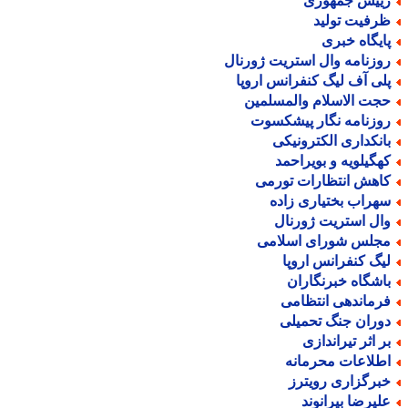
ییس جمهوری
رفیت تولید
ایگاه خبری
وزنامه وال استریت ژورنال
لی آف لیگ کنفرانس اروپا
جت الاسلام والمسلمین
وزنامه نگار پیشکسوت
انکداری الکترونیکی
هگیلویه و بویراحمد
اهش انتظارات تورمی
هراب بختیاری زاده
ال استریت ژورنال
جلس شورای اسلامی
یگ کنفرانس اروپا
اشگاه خبرنگاران
رماندهی انتظامی
وران جنگ تحمیلی
ر اثر تیراندازی
طلاعات محرمانه
برگزاری رویترز
لیرضا بیرانوند