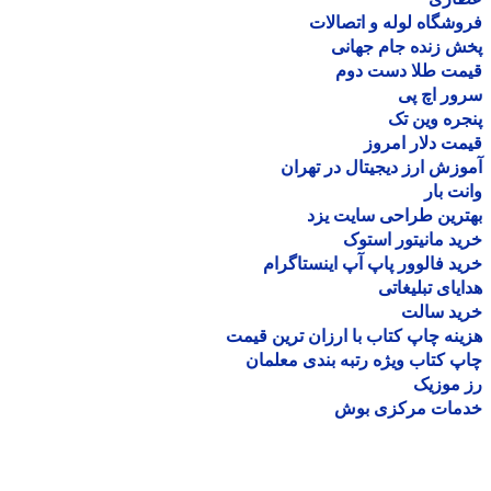
شگاه لوله و اتصالات
 زنده جام جهانی
مت طلا دست دوم
ر اچ پی
ره وین تک
ت دلار امروز
زش ارز دیجیتال در تهران
ت بار
رین طراحی سایت یزد
د مانیتور استوک
د فالوور پاپ آپ اینستاگرام
یای تبلیغاتی
ید سالت
نه چاپ کتاب با ارزان ترین قیمت
 کتاب ویژه رتبه بندی معلمان
موزیک
مات مرکزی بوش