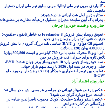
الیاردی مربی تیم ملی ایتالیا/ مربی سابق تیم ملی ایران دستیار
نچینی شد
تاره ژاپن اول شد، ایرانی ها درخشیدند
درام پاک آیین نماینده مدیران مسئول در هیأت نظارت بر مطبوعات
بار ویژه
و قیمت خودرو | چرخان
تعویق رویداد پیش فروش Freelander 8 به خاطر تایفون «دلفین»؛
ئیات فنی، بُعد بازار و زمان بندی جدید
استلِتو G9 هوآوی و BAIC؛ شاسی بلند بزرگ آفرودی با پیش فروش
دلار)
لی اوتو i8 محرک عقب با برد 780 کیلومتر و قیمت 309,800 یوان؛
اش تازه برای جبران افت فروش در چین
سه خودروساز چینی وارد 10 خودروساز برتر جهان شدند؛ BYD،
 و چری در نیمه اول 2026 با رشد سهم بازار جهانی
تفاوت بین ترمز اضطراری خودکار (AEB) و هشدار برخورد جلو
بار ویژه
اقتصاد آزاد
کس| رقص شهناز تهرانی در مراسم عروسی اش و در سال 54
یمت مرغ دوباره گران می شود؟
کس| سفر زمان؛ «ملیجک، کودک محبوب ناصرالدین شاه» در
رگسالی در کنار دخترانش