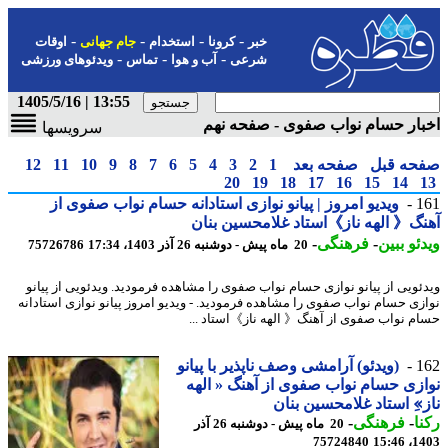
-
-
-
-
خبر
کرونا
استخدام
جام جهانی
اوقات
-
-
-
شرعی
آب و هوا
تماس
ویدئوهای ورزشی
13:55 | 1405/5/16
ار حسام نواب صفوی - صفحه نهم
سرویسها
حه قبل
صفحه بعد
1
2
3
4
5
6
7
8
9
10
11
12
20
19
18
17
16
15
14
1
ویدیو امروز | پیانو نوازی استادانه حسام نواب صفوی از
گ《 الهه ناز》استاد غلامحسین بنان
ئو ببین
-
فرهنگی
-
20 ماه پیش - دوشنبه 26 آذر 1403، 17:34
75726786
ئویی از پیانو نوازی حسام نواب صفوی را مشاهده فرمودید. ویدئویی از پیانو
زی حسام نواب صفوی را مشاهده فرمودید. - ویدیو امروز پیانو نوازی استادانه
م نواب صفوی از آهنگ《 الهه ناز》استاد ...
1
(ویدئو) آرامشی وصف ناپذیر با پیانو
زی حسام نواب صفوی از آهنگ « الهه
»ِ استاد غلامحسین بنان
ا
-
فرهنگی
-
20 ماه پیش - دوشنبه 26 آذر
75724840
1403