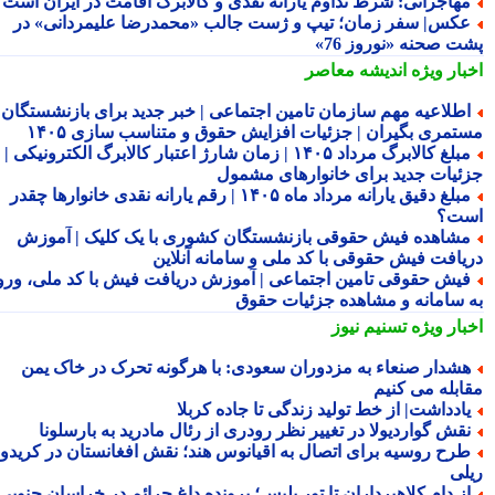
هاجرانی: شرط تداوم یارانه نقدی و کالابرگ اقامت در ایران است
کس| سفر زمان؛ تیپ و ژست جالب «محمدرضا علیمردانی» در
ت صحنه «نوروز 76»
بار ویژه
اندیشه معاصر
طلاعیه مهم سازمان تامین اجتماعی | خبر جدید برای بازنشستگان و
تمری بگیران | جزئیات افزایش حقوق و متناسب سازی ۱۴۰۵
مبلغ کالابرگ مرداد ۱۴۰۵ | زمان شارژ اعتبار کالابرگ الکترونیکی |
ئیات جدید برای خانوارهای مشمول
مبلغ دقیق یارانه مرداد ماه ۱۴۰۵ | رقم یارانه نقدی خانوارها چقدر
ت؟
شاهده فیش حقوقی بازنشستگان کشوری با یک کلیک | آموزش
یافت فیش حقوقی با کد ملی و سامانه آنلاین
یش حقوقی تامین اجتماعی | آموزش دریافت فیش با کد ملی، ورود
 سامانه و مشاهده جزئیات حقوق
بار ویژه
تسنیم نیوز
شدار صنعاء به مزدوران سعودی: با هرگونه تحرک در خاک یمن
ابله می کنیم
ادداشت| از خط تولید زندگی تا جاده کربلا
قش گواردیولا در تغییر نظر رودری از رئال مادرید به بارسلونا
رح روسیه برای اتصال به اقیانوس هند؛ نقش افغانستان در کریدور
لی
ز دام کلاهبرداران تا تور پلیس؛ پرونده داغ جرائم در خراسان جنوبی