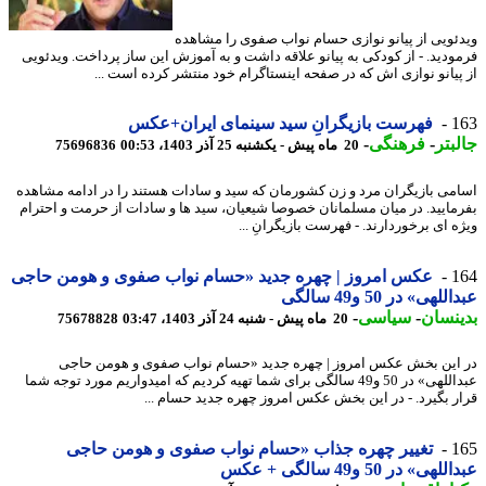
ئویی از پیانو نوازی حسام نواب صفوی را مشاهده
ودید. - از کودکی به پیانو علاقه داشت و به آموزش این ساز پرداخت. ویدئویی
پیانو نوازی اش که در صفحه اینستاگرام خود منتشر کرده است ...
1
فهرست بازیگرانِ سید سینمای ایران+عکس
بتر
-
فرهنگی
-
20 ماه پیش - یکشنبه 25 آذر 1403، 00:53
75696836
می بازیگران مرد و زن کشورمان که سید و سادات هستند را در ادامه مشاهده
مایید. در میان مسلمانان خصوصا شیعیان، سید ها و سادات از حرمت و احترام
ه ای برخوردارند. - فهرست بازیگرانِ ...
1
عکس امروز | چهره جدید «حسام نواب صفوی و هومن حاجی
لهی» در 50 و49 سالگی
نسان
-
سیاسی
-
20 ماه پیش - شنبه 24 آذر 1403، 03:47
75678828
این بخش عکس امروز | چهره جدید «حسام نواب صفوی و هومن حاجی
عبداللهی» در 50 و49 سالگی برای شما تهیه کردیم که امیدواریم مورد توجه شما
ر بگیرد. - در این بخش عکس امروز چهره جدید حسام ...
1
تغییر چهره جذاب «حسام نواب صفوی و هومن حاجی
هی» در 50 و49 سالگی + عکس