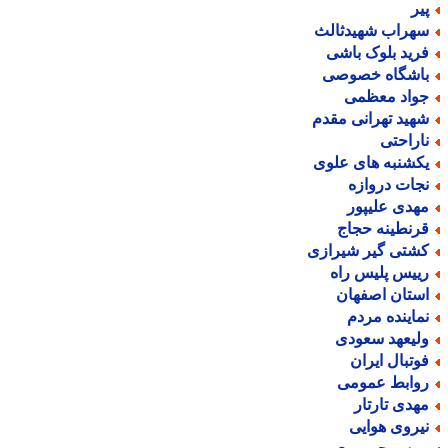
یر
هراب شهیدثالث
رید بلوک باشی
اشگاه خصوصی
واد معظمی
هید تهرانی مقدم
اراحتی
کشنبه های علوی
جات دروازه
هدی علیپور
رنطینه حجاج
شتی گیر شیرازی
ییس پلیس راه
ستان اصفهان
ماینده مردم
لیعهد سعودی
وتبال ایران
وابط عمومی
هدی تارتار
یروی هوایی