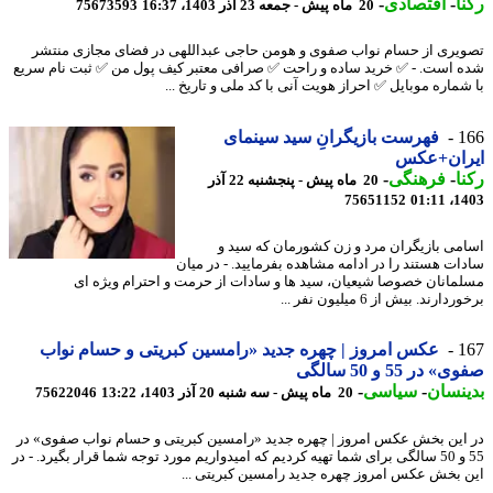
ا
-
اقتصادی
-
20 ماه پیش - جمعه 23 آذر 1403، 16:37
75673593
یری از حسام نواب صفوی و هومن حاجی عبداللهی در فضای مجازی منتشر
 است. - ✅ خرید ساده و راحت ✅ صرافی معتبر کیف پول من ✅ ثبت نام سریع
شماره موبایل ✅ احراز هویت آنی با کد ملی و تاریخ ...
1
فهرست بازیگرانِ سید سینمای
ران+عکس
ا
-
فرهنگی
-
20 ماه پیش - پنجشنبه 22 آذر
75651152
1403
می بازیگران مرد و زن کشورمان که سید و
ات هستند را در ادامه مشاهده بفرمایید. - در میان
مانان خصوصا شیعیان، سید ها و سادات از حرمت و احترام ویژه ای
ارند. بیش از 6 میلیون نفر ...
1
عکس امروز | چهره جدید «رامسین کبریتی و حسام نواب
 در 55 و 50 سالگی
نسان
-
سیاسی
-
20 ماه پیش - سه شنبه 20 آذر 1403، 13:22
75622046
این بخش عکس امروز | چهره جدید «رامسین کبریتی و حسام نواب صفوی» در
55 و 50 سالگی برای شما تهیه کردیم که امیدواریم مورد توجه شما قرار بگیرد. - در
 بخش عکس امروز چهره جدید رامسین کبریتی ...