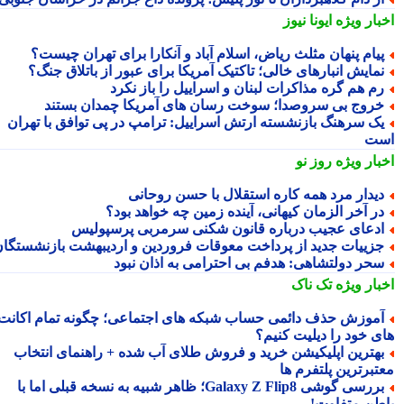
بار ویژه
ایونا نیوز
یام پنهان مثلث ریاض، اسلام آباد و آنکارا برای تهران چیست؟
مایش انبارهای خالی؛ تاکتیک آمریکا برای عبور از باتلاق جنگ؟
م هم گره مذاکرات لبنان و اسراییل را باز نکرد
روج بی سروصدا؛ سوخت رسان های آمریکا چمدان بستند
ک سرهنگ بازنشسته ارتش اسراییل: ترامپ در پی توافق با تهران
ت
بار ویژه
روز نو
یدار مرد همه کاره استقلال با حسن روحانی
ر آخر الزمان کیهانی، آینده زمین چه خواهد بود؟
دعای عجیب درباره قانون شکنی سرمربی پرسپولیس
زییات جدید از پرداخت معوقات فروردین و اردیبهشت بازنشستگان
حر دولتشاهی: هدفم بی احترامی به اذان نبود
بار ویژه
تک ناک
موزش حذف دائمی حساب شبکه های اجتماعی؛ چگونه تمام اکانت
ی خود را دیلیت کنیم؟
هترین اپلیکیشن خرید و فروش طلای آب شده + راهنمای انتخاب
تبرترین پلتفرم ها
بررسی گوشی Galaxy Z Flip8؛ ظاهر شبیه به نسخه قبلی اما با
طن متفاوت!