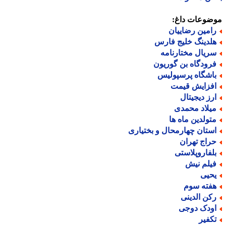
ضوعات داغ:
امین رضاییان
لدینگ خلیج فارس
ریال مختارنامه
رودگاه بن گوریون
اشگاه پرسپولیس
فزایش قیمت
رز دیجیتال
یلاد محمدی
تولدین ماه ها
ستان چهارمحال و بختیاری
راج تهران
لفاروپلاستی
یلم نیش
حیی
فته سوم
کن الدینی
ودک دوجی
کفیر