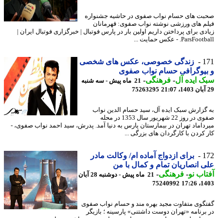
ت های حسام نواب صفوی در حاشیه جشنواره
م های ورزشی نوشته نواب صفوی: قهرمانان
دی برای پرداختن داریم اولین بار در پارس فوتبال | خبرگزاری فوتبال ایران |
ParsF. - عکس حمایت ...
1
زندگی خصوصی، عکس های شخصی
یوگرافی حسام نواب صفوی
 ایده آل
-
فرهنگی
-
21 ماه پیش - سه شنبه
75263295
گزارش سبک ایده آل، سید حسام الدین نواب
صفوی در روز 22 شهریور سال 1353 در محله
داماد تهران در بیمارستان پارس به دنیا آمد. پدرش، سید احمد نواب صفوی، -
 کردن با کارگردان های بزرگی ...
1
برای ازدواج آماده ام/ وکالت مادر
 انصاریان تمام و کمال با من
اب نو
-
فرهنگی
-
21 ماه پیش - دوشنبه 28 آبان
75240992
1403
گوی متفاوت مجید بهره مند و حسام نواب صفوی
برنامه «تهران دوست داشتنی» پارسینه ؛ بازیگر