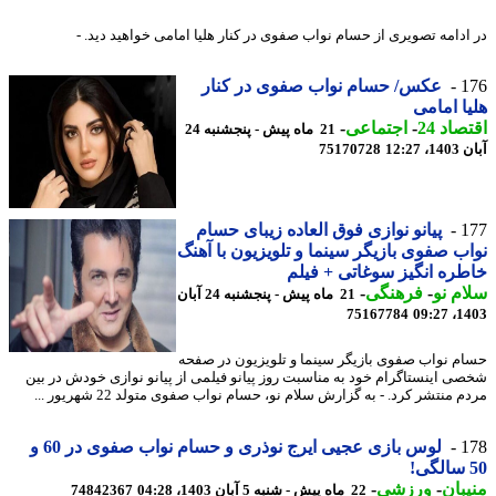
ادامه تصویری از حسام نواب صفوی در کنار هلیا امامی خواهید دید. -
1
عکس/ حسام نواب صفوی در کنار
ا امامی
اد 24
-
اجتماعی
-
21 ماه پیش - پنجشنبه 24
12:27
75170728
1
پیانو نوازی فوق العاده زیبای حسام
ب صفوی بازیگر سینما و تلویزیون با آهنگ
ره انگیز سوغاتی + فیلم
م نو
-
فرهنگی
-
21 ماه پیش - پنجشنبه 24 آبان
75167784
1403
م نواب صفوی بازیگر سینما و تلویزیون در صفحه
ی اینستاگرام خود به مناسبت روز پیانو فیلمی از پیانو نوازی خودش در بین
 منتشر کرد. - به گزارش سلام نو، حسام نواب صفوی متولد 22 شهریور ...
1
لوس بازی عجیی ایرج نوذری و حسام نواب صفوی در 60 و
بان
-
ورزشی
-
22 ماه پیش - شنبه 5 آبان 1403، 04:28
74842367