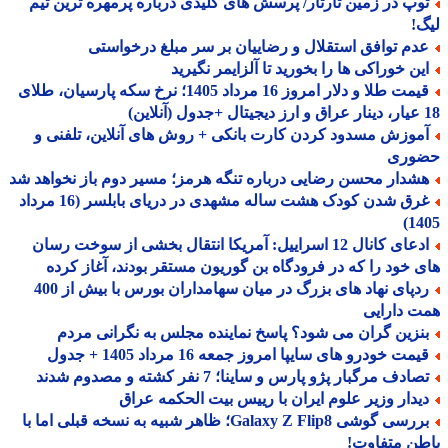
وپ در زمین تارتار/ پرسش های کلیدی درباره پرمهره ترین تیم
!
دم توافق استقلال و رضاییان بر سر مبلغ درخواستی
ین خوراکی ها را بخورید تا آلزایمر نگیرید
قیمت طلا و دلار امروز 16 مرداد 1405؛ نرخ سکه پارسیان، طلای
موزش مسدود کردن کارت بانکی + روش های آنلاین، تلفنی و
وری
شدار محسن رضایی درباره تنگه هرمز؛ مسیر دوم باز نخواهد شد
غرق شدن کودک هشت ساله مشهدی در دریای بابلسر (16 مرداد
14
ادعای کانال 12 اسراییل: آمریکا انتقال بخشی از سوخت رسان
 خود را که در فرودگاه بن گوریون مستقر بودند، آغاز کرده
ردپای نهاد های بزرگ در میان سهامداران بورس با بیش از 400
 دارایی
نزین گران می شود؟ پاسخ نماینده مجلس به نگرانی مردم
مت خودرو های سایپا امروز جمعه 16 مرداد 1405 + جدول
ادف مرگبار پژو پارس و ساینا؛ 7 نفر کشته و مصدوم شدند
یدار وزیر علوم ایران با رییس بیت الحکمه عراق
بررسی گوشی Galaxy Z Flip8؛ ظاهر شبیه به نسخه قبلی اما با
ن متفاوت!