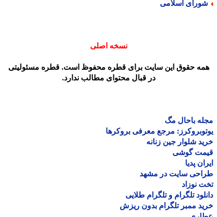
ورای اسلامی
نسخه اصلی
مه حقوق این سایت برای قطره محفوظ است. قطره مسئولیتی
در قبال محتوای مطالب ندارد.
ه باحال مگ
وبروکرز: مرجع معرفی بروکرها
د شلوار جین زنانه
مت گوشی
ان پدیا
احی سایت در مشهد
 نوزاد
لود تلگرام و تلگرام طلایی
د ممبر تلگرام بدون ریزش
اری