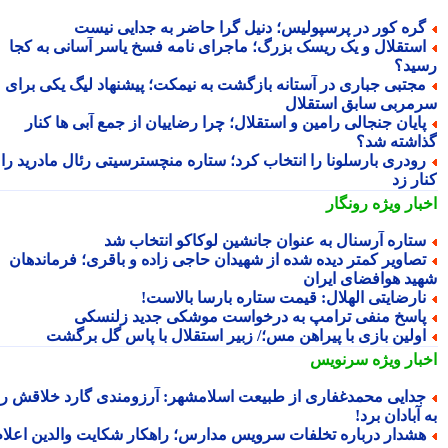
ره کور در پرسپولیس؛ دنیل گرا حاضر به جدایی نیست
ستقلال و یک ریسک بزرگ؛ ماجرای نامه فسخ یاسر آسانی به کجا
ید؟
جتبی جباری در آستانه بازگشت به نیمکت؛ پیشنهاد لیگ یکی برای
مربی سابق استقلال
ایان جنجالی رامین و استقلال؛ چرا رضاییان از جمع آبی ها کنار
اشته شد؟
ودری بارسلونا را انتخاب کرد؛ ستاره منچسترسیتی رئال مادرید را
ر زد
بار ویژه
رونگار
تاره آرسنال به عنوان جانشین لوکاکو انتخاب شد
صاویر کمتر دیده شده از شهیدان حاجی زاده و باقری؛ فرماندهان
ید هوافضای ایران
ارضایتی الهلال: قیمت ستاره بارسا بالاست!
اسخ منفی ترامپ به درخواست موشکی جدید زلنسکی
ولین بازی با پیراهن مس؛/ زبیر استقلال با پاس گل برگشت
بار ویژه
سرنویس
دایی محمدغفاری از طبیعت اسلامشهر: آرزومندی گارد خلاقش را
آبادان برد!
شدار درباره تخلفات سرویس مدارس؛ راهکار شکایت والدین اعلام