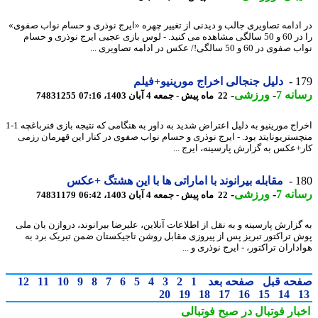
ادامه تصاویری جالب و دیدنی از تغییر چهره «ایرج نوذری و حسام نواب صفوی»
را در 60 و 50 سالگی مشاهده می کنید. - لوس بازی عجیی ایرج نوذری و حسام
ر 60 و 50 سالگی!/ عکس در ادامه تصاویری ...
1
دلیل جنجالی اخراج مورینیو+فیلم
نه 7
-
ورزشی
-
22 ماه پیش - جمعه 4 آبان 1403، 07:16
74831255
اخراج مورینیو به دلیل اعتراض شدید به داور به هنگامی که نتیجه بازی فنرباغچه 1-1
ستریونایتد بود. - ایرج نوذری و حسام نواب صفوی در کنار این قهرمان رزمی
+عکس به گزارش پارسینه، ایرج ...
1
مقابله بیرانوند با اماراتی ها با این هشتگ +عکس
نه 7
-
ورزشی
-
22 ماه پیش - جمعه 4 آبان 1403، 06:42
74831179
گزارش پارسینه و به نقل از اطلاعات آنلاین، علیرضا بیرانوند، دروازن بان ملی
 تراکتور تبریز پس از پیروزی مقابل روشن تاجیکستان ضمن تبریک برد به
اران تراکتور، - ایرج نوذری و ...
حه قبل
صفحه بعد
1
2
3
4
5
6
7
8
9
10
11
12
20
19
18
17
16
15
14
بار فوتبال در صبح فوتبالی