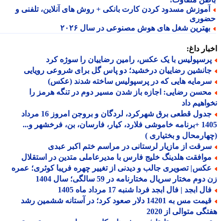
موزش مسدود کردن کارت بانکی + روش های آنلاین، تلفنی و
وری
هترین شغل های هوش مصنوعی در سال ۲۰۲۶
ار داغ:
رسپولیس با یک عکس، رامین رضاییان را سوژه کرد
انشین رضاییان درخشید؛ دو پاس گل برای شروعی رویایی
رمایه هایی که در پرسپولیس ساخته شدند (عکس)
حسن رضایی: اجازه باز شدن مسیر دوم در تنگه هرمز را
اهیم داد
جدول قطعی برق شهرکرد، لردگان و بروجن امروز 16 مرداد
1405 +برنامه خاموشی فلارد، کیار، فارسان، بن، فرخشهر و...
ارمحال و بختیاری )
رقت از مازیار لرستانی در مراسم ختم اکبر عبدی
وافقت هلدینگ خلیج فارس با مدیرعاملی متدین در استقلال
کس| تصویری جالب و دیدنی از تغییر چهره فریبا کوثری؛ عمره
وم مختار سریال مختارنامه در 59 سالگی؛ سال 1404
ل ابجد | فال ابجد فردا شنبه 17 مرداد ماه 1405
قیمت مس به 14201 دلار صعود کرد؛ در آستانه ششمین رشد
گی متوالی از 2020