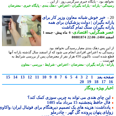
هد بود. - پایگاه خبری سرگرمی روز : از این ...
دگی
-
یارانه
-
یارانه بگیران
-
اعتراض
-
دهک بندی
-
پایگاه خبری
-
معترضان
خبر خوش شبانه معاون وزیر کار برای
انه بگیران | دولت پزشکیان برای همه
انه بگیران سنگ تمام گذاشت
ر همگرایی
-
اقتصادی
-
6 ماه پیش - جمعه 1
14، 22:06
80881874
این پس دهک بندی معیار رسیدگی نخواهد بود.
دگی به اعتراض افرادی انجام می شود که از اسفند سال گذشته یارانه آنها
قطع شده است. تاکنون 450 هزار نفر از معترضان پس از بررسی شرایط به
ست ...
نه
-
یارانه بگیران
-
معترضان
-
اعتراض
-
شرایط
-
بررسی
-
معاون
حه بعد
1
2
3
4
5
6
7
8
9
10
11
12
13
14
15
20
19
18
17
بار ویژه
رونگار
ین چای هندی می تواند به چربی سوزی کمک کند؟
ال حافظ پنجشنبه 15 مرداد ماه 1405
ادداشت: هزینه های یک تصمیم دیرهنگام برای فوتبال ایران/ واکاوی
ایای پنهان پرونده گل گهر - چادرملو