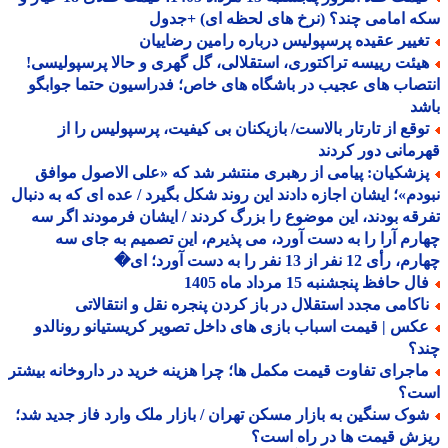
 امامی چند؟ (نرخ های لحظه ای) +جدول
غییر عقیده پرسپولیس درباره رامین رضاییان
یئت رییسه تراکتوری، استقلالی، گل گهری و حالا پرسپولیسی!
صاب های عجیب در باشگاه های خاص؛ فدراسیون حتما جوابگو
د
وقع از تارتار بالاست/ بازیکنان بی کیفیت، پرسپولیس را از
مانی دور کردند
زشکیان: پیامی از رهبری منتشر شد که «علی الاصول موافق
دم»؛ ایشان اجازه دادند این روند شکل بگیرد / عده ای که به دنبال
قه بودند، این موضوع را بزرگ کردند / ایشان فرمودند اگر سه
رم آرا را به دست آورد، می پذیرم، این تصمیم به جای سه
 12 نفر از 13 نفر را به دست آورد؛ ای�
ل حافظ پنجشنبه 15 مرداد ماه 1405
اکامی مجدد استقلال در باز کردن پنجره نقل و انتقالاتی
کس | قیمت اسباب بازی های داخل تصویر کریستیانو رونالدو
د؟
اجرای تفاوت قیمت مکمل ها؛ چرا هزینه خرید در داروخانه بیشتر
ت؟
وک سنگین به بازار مسکن تهران / بازار ملک وارد فاز جدید شد؛
ش قیمت ها در راه است؟