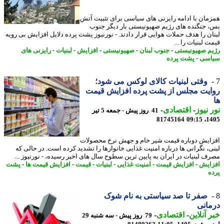
مان با ادامه رایزنی های سیاسی برای تثبیت آتش
 جنگنده های رژیم صهیونیستی بار دیگر جنوب
ان را هدف حملات هوایی قرار دادند. - نورنیوز پشت پرده دلایل افزایش بی رویه
 لبنیات را ...
م صهیونیستی
-
جنوب لبنان
-
صهیونیستی
-
افزایش
-
لبنیات
-
رایزنی های
اسی
-
پشت پرده
وقتی لبنیات کالای لوکس می شود؛
یت مجلس از پشت پرده افزایش قیمت
 نیوز
-
اقتصادی
-
41 روز پیش - جمعه 5 تیر
81745164
1405
ایش دوباره قیمت شیر خام و جهش نرخ محصولات
ی، نگرانی ها درباره امنیت غذایی خانوارها را تشدید کرده است. در حالی که
ف لبنیات در ایران به پایین ترین سطوح سال های اخیر رسیده، - نورنیوز ...
ایش
-
افزایش قیمت
-
امنیت غذایی
-
لبنیات
-
قیمت
-
افزایش قیمت ها
-
پشت
ه
صفر تا صد سیاستی به نام شوک
انی
 آنلاین
-
اقتصادی
-
79 روز پیش - سه شنبه 29