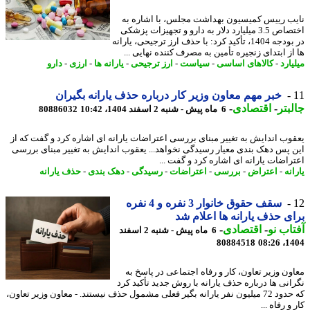
ب رییس کمیسیون بهداشت مجلس، با اشاره به
اختصاص 3.5 میلیارد دلار به دارو و تجهیزات پزشکی
در بودجه 1404، تأکید کرد: با حذف ارز ترجیحی، یارانه
ز ابتدای زنجیره تأمین به مصرف کننده نهایی ...
ارد
-
کالاهای اساسی
-
سیاست
-
ارز ترجیحی
-
یارانه ها
-
ارزی
-
دارو
خبر مهم معاون وزیر کار درباره حذف یارانه بگیران
بتر
-
اقتصادی
-
6 ماه پیش - شنبه 2 اسفند 1404، 10:42
80886032
وب اندایش به تغییر مبنای بررسی اعتراضات یارانه ای اشاره کرد و گفت که از
 پس دهک بندی معیار رسیدگی نخواهد... یعقوب اندایش به تغییر مبنای بررسی
راضات یارانه ای اشاره کرد و گفت ...
نه
-
اعتراض
-
بررسی
-
اعتراضات
-
رسیدگی
-
دهک بندی
-
حذف یارانه
سقف حقوق خانوار 3 نفره و 4 نفره
ی حذف یارانه ها اعلام شد
اب نو
-
اقتصادی
-
6 ماه پیش - شنبه 2 اسفند
80884518
1404
ون وزیر تعاون، کار و رفاه اجتماعی در پاسخ به
انی ها درباره حذف یارانه با روش جدید تأکید کرد
که حدود 72 میلیون نفر یارانه بگیر فعلی مشمول حذف نیستند. - معاون وزیر تعاون،
و رفاه ...