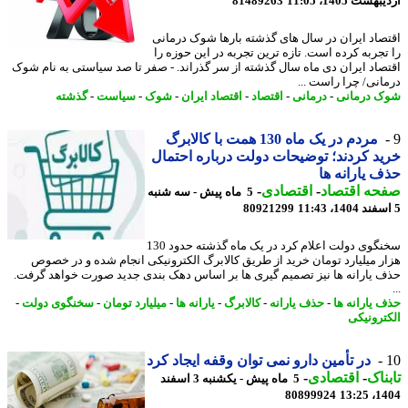
شت 1405، 11:05
81489263
صاد ایران در سال های گذشته بارها شوک درمانی
تجربه کرده است. تازه ترین تجربه در این حوزه را
صاد ایران دی ماه سال گذشته از سر گذراند. - صفر تا صد سیاستی به نام شوک
انی/ چرا راست ...
 درمانی
-
درمانی
-
اقتصاد
-
اقتصاد ایران
-
شوک
-
سیاست
-
گذشته
مردم در یک ماه 130 همت با کالابرگ
د کردند؛ توضیحات دولت درباره احتمال
 یارانه ها
حه اقتصاد
-
اقتصادی
-
5 ماه پیش - سه شنبه
80921299
سخنگوی دولت اعلام کرد در یک ماه گذشته حدود 130
ر میلیارد تومان خرید از طریق کالابرگ الکترونیکی انجام شده و در خصوص
 یارانه ها نیز تصمیم گیری ها بر اساس دهک بندی جدید صورت خواهد گرفت.
 یارانه ها
-
حذف یارانه
-
کالابرگ
-
یارانه ها
-
میلیارد تومان
-
سخنگوی دولت
-
ترونیکی
در تأمین دارو نمی توان وقفه ایجاد کرد
ناک
-
اقتصادی
-
5 ماه پیش - یکشنبه 3 اسفند
80899924
1404