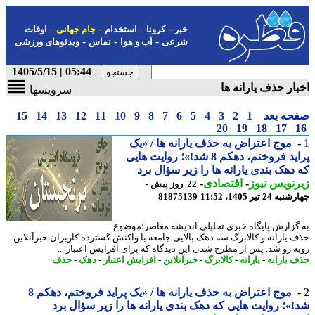
-
-
-
-
خبر
کرونا
استخدام
جام جهانی
اوقات
-
-
-
شرعی
آب و هوا
تماس
ویدئوهای ورزشی
05:44 | 1405/5/15
ار حذف یارانه ها
سرویسها
حه بعد
1
2
3
4
5
6
7
8
9
10
11
12
13
14
15
20
19
18
17
موج اعتراض به حذف یارانه ها / «یک
پراید فروختم، دهکم 8 شد!»؛ روایت هایی
دهک بندی یارانه ها را زیر سؤال برد
نویس نیوز
-
اقتصادی
-
22 روز پیش -
24 تیر 1405، 11:52
81875139
گزارش پایگاه خبری تحلیلی اندیشه معاصر؛موضوع
 یارانه و کالابرگ سه دهک بالایی جامعه با واکنش گسترده کاربران خبرآنلاین
ه رو شد. پس از مطرح شدن این دیدگاه که برای افزایش اعتبار ...
 یارانه
-
یارانه
-
کالابرگ
-
خبرآنلاین
-
افزایش اعتبار
-
دهک
-
حذف
موج اعتراض به حذف یارانه ها / «یک پراید فروختم، دهکم 8
»؛ روایت هایی که دهک بندی یارانه ها را زیر سؤال برد