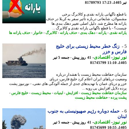
1
81789793
قطع ناگهانی یارانه نقدی و کالابرگ برخی
ولان، شایعاتی درباره تاثیر سفر به کربلا در حذف
انه ها مطرح شد. دلیل اصلی تغییر دهک بندی ها
ت؟ - با قطع ناگهانی یارانه نقدی و کالابرگ ...
انه نقدی
-
یارانه
-
دهک بندی
-
حذف یارانه
-
کالابرگ
-
خانوار
-
حذف یارانه ها
زنگ خطر محیط زیستی برای خلیج
رس و خزر
 نیوز
-
اقتصادی
-
41 روز پیش - جمعه 5 تیر
81745799
1405
مان حفاظت محیط زیست با هشدار درباره
یت دریاهای ایران اعلام کرد خلیج فارس، دریای
 و دریای عمان با تهدیدهای جدی از جمله آلودگی های نفتی، - نورنیوز پشت
ه دلایل افزایش بی رویه ...
مان حفاظت محیط زیست
-
افزایش
-
لبنیات
-
محیط زیست
-
خلیج فارس
-
 پرده
-
حفاظت محیط زیست
حمله دوباره رژیم صهیونیستی به جنوب
ان
 نیوز
-
اقتصادی
-
41 روز پیش - جمعه 5 تیر
81745699
1405