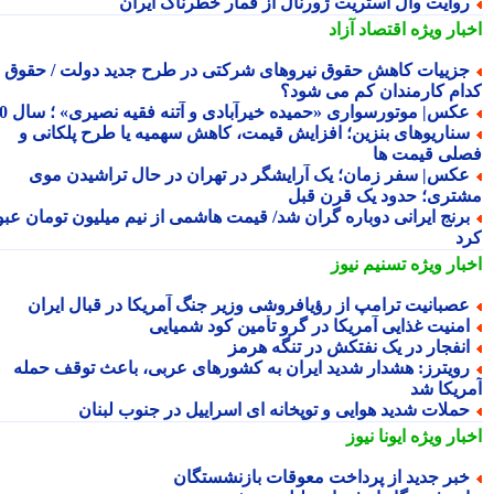
وایت وال استریت ژورنال از قمار خطرناک ایران
بار ویژه
اقتصاد آزاد
زییات کاهش حقوق نیروهای شرکتی در طرح جدید دولت / حقوق
ام کارمندان کم می شود؟
کس| موتورسواری «حمیده خیرآبادی و آتنه فقیه نصیری» ؛ سال 70
ناریوهای بنزین؛ افزایش قیمت، کاهش سهمیه یا طرح پلکانی و
لی قیمت ها
کس| سفر زمان؛ یک آرایشگر در تهران در حال تراشیدن موی
تری؛ حدود یک قرن قبل
رنج ایرانی دوباره گران شد/ قیمت هاشمی از نیم میلیون تومان عبور
د
بار ویژه
تسنیم نیوز
صبانیت ترامپ از رؤیافروشی وزیر جنگ آمریکا در قبال ایران
منیت غذایی آمریکا در گرو تأمین کود شمیایی
نفجار در یک نفتکش در تنگه هرمز
ویترز: هشدار شدید ایران به کشورهای عربی، باعث توقف حمله
ریکا شد
ملات شدید هوایی و توپخانه ای اسراییل در جنوب لبنان
بار ویژه
ایونا نیوز
بر جدید از پرداخت معوقات بازنشستگان