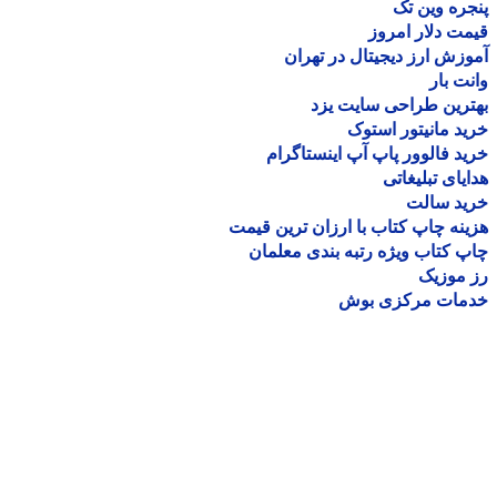
ره وین تک
ت دلار امروز
زش ارز دیجیتال در تهران
ت بار
رین طراحی سایت یزد
د مانیتور استوک
د فالوور پاپ آپ اینستاگرام
یای تبلیغاتی
ید سالت
نه چاپ کتاب با ارزان ترین قیمت
 کتاب ویژه رتبه بندی معلمان
موزیک
مات مرکزی بوش