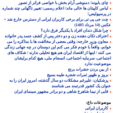
ای بابونه؛ دمنوشی آرام بخش با خواصی فراتر از تصور
باس کاپیتان ها خالی ماند/ اعلام رسمی: تغییر ناگهانی چند شماره
پرسپولیس!
ت جی پی تی برای برخی کاربران ایرانی از دسترس خارج شد +
 مرداد 1405)
را شکل دندان افراد با یکدیگر فرق دارد؟
عتراف تکان دهنده زن و دو دختر پس از کشف جسد پدر خانواده
عاون وزیر خارجه: وقتی بعضی از مخالفت ها با مذاکره را می
نم، واقعاً با خودم فکر می کنم این دوستان در چه جهانی زندگی
کنند / اینها از اقتصاد ایران هم هیچ تحلیلی ندارند / شکاف های
ماعی، سرمایه اجتماعی، انسجام ملی، هیچ کدام برایشان
ضوعیت ندارد
ز بین بردن حشرات برنج
روز و ظهور ثمرات شجره طیبه بسیج
زشکیان: علیرغم مشکلات دو سال گذشته، امروز ایران را به
ان یک کشور قدرتمند می شناسند
ابی از نیما شاهرخ شاهی و دو برادر مشهور سینمای ایران
ضوعات داغ:
اربران ایرانی