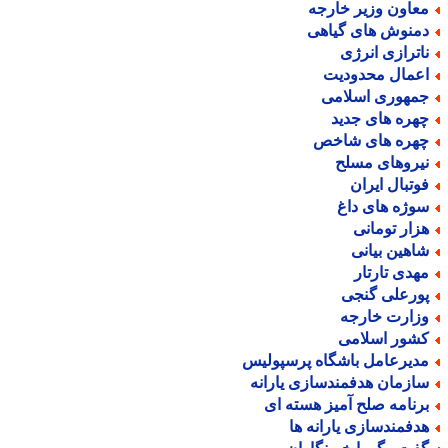
عاون وزیر خارجه
منوش های گیاهی
اترازی انرژی
عمال محدودیت
مهوری اسلامی
هره های جدید
هره های شاخص
یروهای مسلح
وتبال ایران
وژه های داغ
زار تومانی
اهین بیانی
هدی تارتار
ورعلی گنجی
زارت خارجه
شور اسلامی
دیرعامل باشگاه پرسپولیس
ازمان هدفمندسازی یارانه
رنامه صلح آمیز هسته ای
دفمندسازی یارانه ها