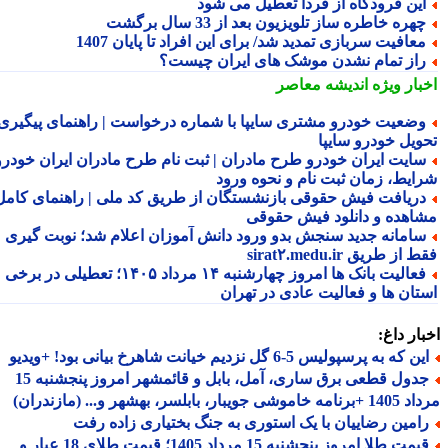
ین فرودگاه از فردا تعطیل می شود
هره خاطره ساز تلویزیون بعد از 33 سال برگشت
عافیت سربازی تمدید شد/ برای این افراد تا پایان 1407
از تمام نشدن موشک های ایران چیست؟
بار ویژه
اندیشه معاصر
ضعیت خودرو مشتری سایپا با شماره درخواست | راهنمای پیگیری
ویل خودرو سایپا
ایت ایران خودرو طرح مادران | ثبت نام طرح مادران ایران خودرو،
ایط، زمان ثبت نام و نحوه ورود
ریافت فیش حقوقی بازنشستگان از طریق کد ملی | راهنمای کامل
اهده و دانلود فیش حقوقی
امانه جدید سنجش بدو ورود دانش آموزان اعلام شد؛ نوبت گیری
از طریق sirat۲.medu.ir
فعالیت بانک ها امروز چهارشنبه ۱۴ مرداد ۱۴۰۵؛ تعطیلی در برخی
تان ها و فعالیت عادی در تهران
ار داغ:
 که به پرسپولیس 5-6 گل نزدیم خیانت شاهرخ بیانی بود! +ویدیو
جدول قطعی برق ساری، آمل، بابل و قائمشهر امروز پنجشنبه 15
جویبار، بابلسر، بهشهر و... (مازندران)
امین رضاییان با یک استوری به جنگ بختیاری زاده رفت
قیمت طلا امروز پنجشنبه 15 مرداد 1405؛ قیمت طلای 18 عیار و