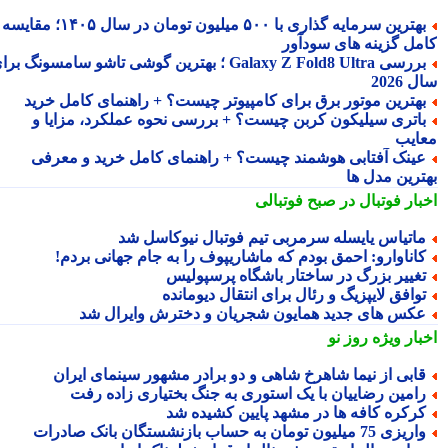
بهترین سرمایه گذاری با ۵۰۰ میلیون تومان در سال ۱۴۰۵؛ مقایسه
مل گزینه های سودآور
بررسی Galaxy Z Fold8 Ultra ؛ بهترین گوشی تاشو سامسونگ برای
2026
هترین موتور برق برای کامپیوتر چیست؟ + راهنمای کامل خرید
اتری سیلیکون کربن چیست؟ + بررسی نحوه عملکرد، مزایا و
ایب
ینک آفتابی هوشمند چیست؟ + راهنمای کامل خرید و معرفی
ترین مدل ها
بار فوتبال در صبح فوتبالی
اتیاس یایسله سرمربی تیم فوتبال نیوکاسل شد
اناوارو: احمق بودم که ماشاریپوف را به جام جهانی بردم!
غییر بزرگ در ساختار باشگاه پرسپولیس
وافق لایپزیگ و رئال برای انتقال دیومانده
کس های جدید همایون شجریان و دخترش وایرال شد
بار ویژه
روز نو
ابی از نیما شاهرخ شاهی و دو برادر مشهور سینمای ایران
امین رضاییان با یک استوری به جنگ بختیاری زاده رفت
رکره کافه ها در مشهد پایین کشیده شد
یزی 75 میلیون تومان به حساب بازنشستگان بانک صادرات