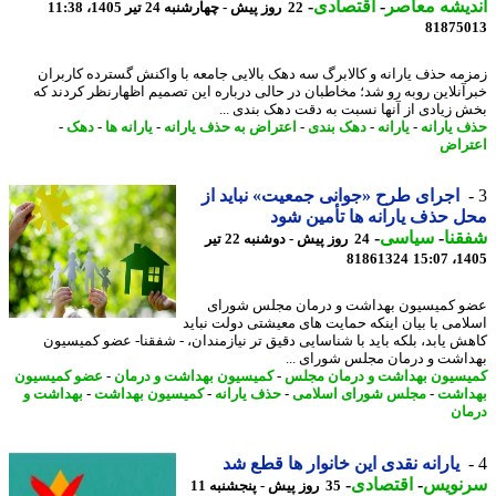
یشه معاصر
-
اقتصادی
-
22 روز پیش - چهارشنبه 24 تیر 1405، 11:38
81875
مه حذف یارانه و کالابرگ سه دهک بالایی جامعه با واکنش گسترده کاربران
آنلاین روبه رو شد؛ مخاطبان در حالی درباره این تصمیم اظهارنظر کردند که
 زیادی از آنها نسبت به دقت دهک بندی ...
 یارانه
-
یارانه
-
دهک بندی
-
اعتراض به حذف یارانه
-
یارانه ها
-
دهک
-
راض
اجرای طرح «جوانی جمعیت» نباید از
 حذف یارانه ها تأمین شود
نا
-
سیاسی
-
24 روز پیش - دوشنبه 22 تیر
81861324
1405
 کمیسیون بهداشت و درمان مجلس شورای
امی با بیان اینکه حمایت های معیشتی دولت نباید
ش یابد، بلکه باید با شناسایی دقیق تر نیازمندان، - شفقنا- عضو کمیسیون
اشت و درمان مجلس شورای ...
سیون بهداشت و درمان مجلس
-
کمیسیون بهداشت و درمان
-
عضو کمیسیون
اشت
-
مجلس شورای اسلامی
-
حذف یارانه
-
کمیسیون بهداشت
-
بهداشت و
ان
یارانه نقدی این خانوار ها قطع شد
نویس
-
اقتصادی
-
35 روز پیش - پنجشنبه 11