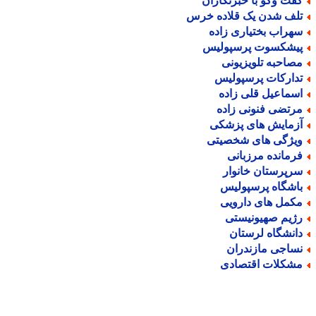
فت وگو با خبرنگاران
لف شدن یک قلاده خرس
هراب بختیاری زاده
یشکسوت پرسپولیس
صاحبه تلویزیونی
دارکات پرسپولیس
سماعیل قلی زاده
رتضی فنونی زاده
زمایش های پزشکی
یژگی های شخصیتی
رمانده مرزبانی
رپرستان خانوار
اشگاه پرسپولیس
کمل های دارویی
ژیم صهیونیستی
انشگاه لرستان
ساجی مازندران
شکلات اقتصادی