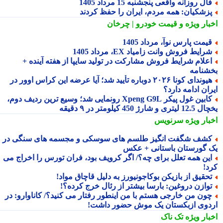
ال روزانه واقعی پنجشنبه 15 مرداد 1405
زشکیان: همه مردم، ایران را حفظ کردند
بار ویژه
و قیمت خودرو | چرخان
یمت پارس نوآ، مرداد 1405
رایط فروش وانت زامیاد EX، مرداد 1405
علام شرایط فروش مشارکت در تولید سایپا از هفته آینده +
شنامه
هیوندای کونا ۲۰۲۶ دوباره تأیید شد؛ آیا عرضه این کراس اوور در
ان ادامه دارد؟
کابین غول پیکر Xpeng G9L رونمایی شد؛ وسیع ترین ردیف دوم،
ری و شارژ 450 کیلومتر در ۹ دقیقه
بار ویژه
سرنویس
شف شگفت انگیز طلسم های سوسکی و مجسمه های سنگی در
 گورستان باستانی + عکس
ین همه تعلل برای چه؟/ اگر کرویف بود، فران تورس را اخراج می
د!
حقیق از بازیکن بوکاجونیورز به دلیل قاچاق مواد!
وازن دروغین: بارسا بیشتر از رئال خرج کرده؟!
ون من خارجی هستم با من اینطور رفتار می کنید؟/ کاناوارو: در
دوی ازبکستان یک موش حضور داشت!
بار ویژه
تک ناک