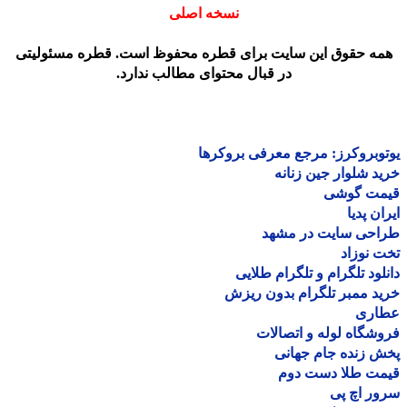
نسخه اصلی
مه حقوق این سایت برای قطره محفوظ است. قطره مسئولیتی
در قبال محتوای مطالب ندارد.
وبروکرز: مرجع معرفی بروکرها
د شلوار جین زنانه
مت گوشی
ان پدیا
احی سایت در مشهد
 نوزاد
لود تلگرام و تلگرام طلایی
د ممبر تلگرام بدون ریزش
اری
شگاه لوله و اتصالات
 زنده جام جهانی
مت طلا دست دوم
ر اچ پی