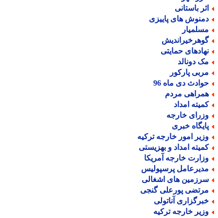
ثر باستانی
منوش های پاییزی
سلمیار
وهرخیراندیش
هادهای حمایتی
ک دونالد
ربی پارکور
وادث دی ماه 96
مراهی مردم
میته امداد
زرای خارجه
ایگاه خبری
زیر امور خارجه ترکیه
میته امداد و بهزیستی
زارت خارجه آمریکا
دیرعامل پرسپولیس
رزمین های اشغالی
رتضی پورعلی گنجی
برگزاری آناتولی
زیر خارجه ترکیه