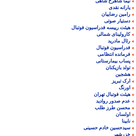
یما شاهرخ شاهی
ارانه نقدی
امین رضاییان
ستیار صوتی
یئت رییسه فدراسیون فوتبال
ارولینای شمالی
ئال مادرید
دراسیون فوتبال
رمانده انتظامی
ساب بیمارستانی
ولد بازیکنان
شجین
رک تبریز
ورنگ
یئت فوتبال تهران
دم صدور روادید
حسن طرز طلب
ولسان
بینا
یدحسین خادم حسینی
زرشهر