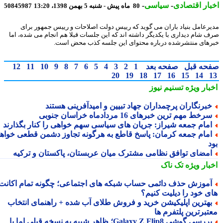
ار اقتصادی
-
سیاسی
-
80 ماه پیش - شنبه 5 بهمن 1398، 13:20
50845987
رعامل بنیاد باران می گوید که رییس دولت اصلاحات و رییس جمهور برای
 شام دیداری با یکدیگر داشته اند که این جلسات قبلا هم انجام می شده، اما
های منتشرشده درباره محتوای این جلسه کذب محض است.
حه قبل
صفحه بعد
1
2
3
4
5
6
7
8
9
10
11
12
20
19
18
17
16
15
14
بار ویژه
تسنیم نیوز
برنگاران پرچمداران جهاد تبیین و امیدآفرینی هستند
رخط مهم ترین خبرهای 16 مردادماه خراسان جنوبی
مام جمعه شیراز: جریان های سیاسی سهم خواهی را کنار بگذارند
مام جمعه کرمان: پاسخ قاطع به هرگونه تجاوز دشمن قطعی خواهد
مضای توافق نظامی مشترک میان عربستان، پاکستان و ترکیه
بار ویژه
تک ناک
موزش حذف دائمی حساب شبکه های اجتماعی؛ چگونه تمام اکانت
ی خود را دیلیت کنیم؟
هترین اپلیکیشن خرید و فروش طلای آب شده + راهنمای انتخاب
تبرترین پلتفرم ها
بررسی گوشی Galaxy Z Flip8؛ ظاهر شبیه به نسخه قبلی اما با