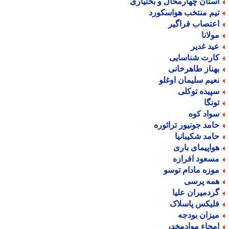
ستان چهارمحال و بختیاری
یم منتخب هواسکورد
عتصاب فراگیر
ولانا
ید غدیر
ارت شناسایی
هناز طاهرخانی
عیم سلیمان اوغلو
پیده توکلی
ونگا
واد کوه
امد جونیور ترائوره
امد شکیبانیا
واپیمای باری
سعود افرازه
وزه مادام توسو
مه پرسی
ردمیران علیا
لیکس پاسلاک
یزان بودجه
محاء موادمخدر