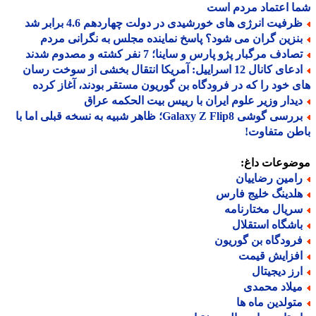
 اعتماد مردم است
رفیت انرژی های خورشیدی در دولت چهاردهم 4.6 برابر شد
نزین گران می شود؟ پاسخ نماینده مجلس به نگرانی مردم
ادف مرگبار پژو پارس و ساینا؛ 7 نفر کشته و مصدوم شدند
ادعای کانال 12 اسراییل: آمریکا انتقال بخشی از سوخت رسان
 خود را که در فرودگاه بن گوریون مستقر بودند، آغاز کرده
یدار وزیر علوم ایران با رییس بیت الحکمه عراق
بررسی گوشی Galaxy Z Flip8؛ ظاهر شبیه به نسخه قبلی اما با
ن متفاوت!
ضوعات داغ:
امین رضاییان
لدینگ خلیج فارس
ریال مختارنامه
اشگاه استقلال
رودگاه بن گوریون
فزایش قیمت
رز دیجیتال
یلاد محمدی
تولدین ماه ها