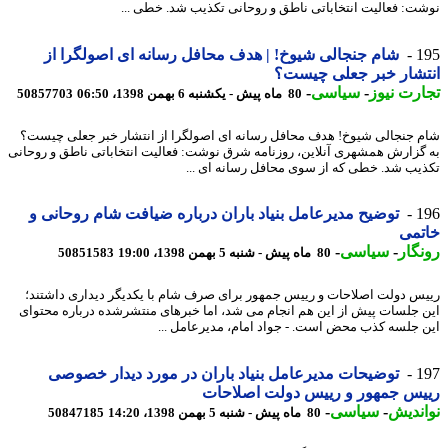
ت: فعالیت انتخاباتی ناطق و روحانی تکذیب شد. خطی ...
1
شام جنجالی شیوخ! | هدف محافل رسانه ای اصولگرا از
شار خبر جعلی چیست؟
رت نیوز
-
سیاسی
-
80 ماه پیش - یکشنبه 6 بهمن 1398، 06:50
50857703
 جنجالی شیوخ! هدف محافل رسانه ای اصولگرا از انتشار خبر جعلی چیست؟
گزارش همشهری آنلاین، روزنامه شرق نوشت: فعالیت انتخاباتی ناطق و روحانی
یب شد. خطی که از سوی محافل رسانه ای ...
1
توضیح مدیرعامل بنیاد باران درباره ضیافت شام روحانی و
تمی
گار
-
سیاسی
-
80 ماه پیش - شنبه 5 بهمن 1398، 19:00
50851583
س دولت اصلاحات و رییس جمهور برای صرف شام با یکدیگر دیداری داشتند؛
 جلسات پیش از این هم انجام می شد، اما خبرهای منتشرشده درباره محتوای
 جلسه کذب محض است. - جواد امام، مدیرعامل ...
1
توضیحات مدیرعامل بنیاد باران در مورد دیدار خصوصی
س جمهور و رییس دولت اصلاحات
ندیش
-
سیاسی
-
80 ماه پیش - شنبه 5 بهمن 1398، 14:20
50847185