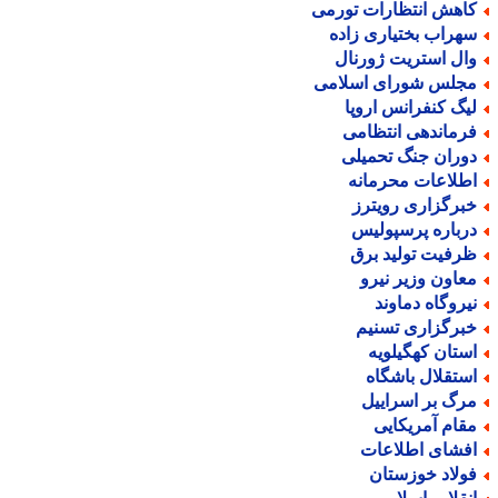
اهش انتظارات تورمی
هراب بختیاری زاده
ال استریت ژورنال
جلس شورای اسلامی
یگ کنفرانس اروپا
رماندهی انتظامی
وران جنگ تحمیلی
طلاعات محرمانه
برگزاری رویترز
رباره پرسپولیس
رفیت تولید برق
عاون وزیر نیرو
یروگاه دماوند
برگزاری تسنیم
ستان کهگیلویه
ستقلال باشگاه
رگ بر اسراییل
قام آمریکایی
فشای اطلاعات
ولاد خوزستان