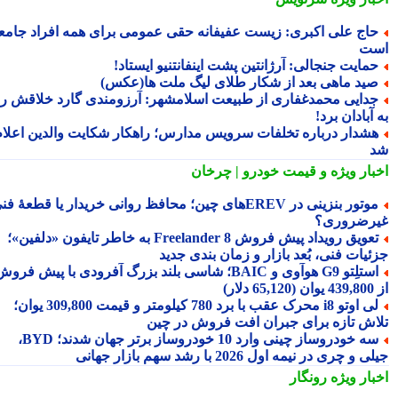
اج علی اکبری: زیست عفیفانه حقی عمومی برای همه افراد جامعه
ت
مایت جنجالی: آرژانتین پشت اینفانتنیو ایستاد!
ید ماهی بعد از شکار طلای لیگ ملت ها(عکس)
دایی محمدغفاری از طبیعت اسلامشهر: آرزومندی گارد خلاقش را
آبادان برد!
شدار درباره تخلفات سرویس مدارس؛ راهکار شکایت والدین اعلام
بار ویژه
و قیمت خودرو | چرخان
موتور بنزینی در EREVهای چین؛ محافظ روانی خریدار یا قطعهٔ فنی
رضروری؟
تعویق رویداد پیش فروش Freelander 8 به خاطر تایفون «دلفین»؛
ئیات فنی، بُعد بازار و زمان بندی جدید
استلِتو G9 هوآوی و BAIC؛ شاسی بلند بزرگ آفرودی با پیش فروش
دلار)
لی اوتو i8 محرک عقب با برد 780 کیلومتر و قیمت 309,800 یوان؛
اش تازه برای جبران افت فروش در چین
سه خودروساز چینی وارد 10 خودروساز برتر جهان شدند؛ BYD،
 و چری در نیمه اول 2026 با رشد سهم بازار جهانی
بار ویژه
رونگار