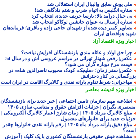
لی پوش سابق والیبال ایران استقلالی شد
تاره انگلیس به اتهام ضرب و شتم دادگاهی شد!
ی خیال درآمد بالا: بارسا حریف جدیدی انتخاب کرد
تاره آرسنال به عنوان جانشین لوکاکو انتخاب شد
صاویر کمتر دیده شده از شهیدان حاجی زاده و باقری؛ فرماندهان
ید هوافضای ایران
بار ویژه
اقتصاد آزاد
را حق اولاد و عائله مندیِ بازنشستگان افزایش نیافت؟
کس| رقص شهناز تهرانی در مراسم عروسی اش و در سال 54
یمت مرغ دوباره گران می شود؟
کس| سفر زمان؛ «ملیجک، کودک محبوب ناصرالدین شاه» در
رگسالی در کنار دخترانش
هاجرانی: شرط تداوم یارانه نقدی و کالابرگ اقامت در ایران است
بار ویژه
اندیشه معاصر
طلاعیه مهم سازمان تامین اجتماعی | خبر جدید برای بازنشستگان و
تمری بگیران | جزئیات افزایش حقوق و متناسب سازی ۱۴۰۵
مبلغ کالابرگ مرداد ۱۴۰۵ | زمان شارژ اعتبار کالابرگ الکترونیکی |
ئیات جدید برای خانوارهای مشمول
مبلغ دقیق یارانه مرداد ماه ۱۴۰۵ | رقم یارانه نقدی خانوارها چقدر
ت؟
شاهده فیش حقوقی بازنشستگان کشوری با یک کلیک | آموزش