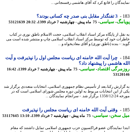
یندگان را قانع کرد که آقای هاشمی رفسنجانی ...
1
3 تفنگدار مقابل بنی صدر چه کسانی بودند؟
امگ
-
سیاسی
-
75 ماه پیش - چهارشنبه 7 خرداد 1399، 20:32
53121639
نقل از پایگاه مرکز اسناد انقلاب اسلامی، حجت الاسلام ناطق نوری در کتاب
رات خود که توسط مرکز اسناد انقلاب اسلامی چاپ و منتشر شده است می
: - بنده (ناطق نوری) و آقای معادیخواه و ...
1
چرا آیت الله خامنه ای ریاست مجلس اول را نپذیرفت و آیت
ه هاشمی را پیشنهاد داد؟
مرگی اقتصاد
-
سیاسی
-
75 ماه پیش - چهارشنبه 7 خرداد 1399، 16:42
53120
گزارش رکنا،بعد از تأسیس نظام جمهوری اسلامی، انتخابات متعددی برگزار شد
 از این انتخابات مربوط به اولین دوره مجلس شورای اسلامی است که در
ر شد. - سرانجام نمایندگان ...
1
وقتی آیت الله خامنه ای ریاست مجلس را نپذیرفت
ل سخن
-
سیاسی
-
75 ماه پیش - چهارشنبه 7 خرداد 1399، 13:10
53117645
دا نمایندگان عضو فراکسیون حزب جمهوری اسلامی تمایل داشتند که مقام