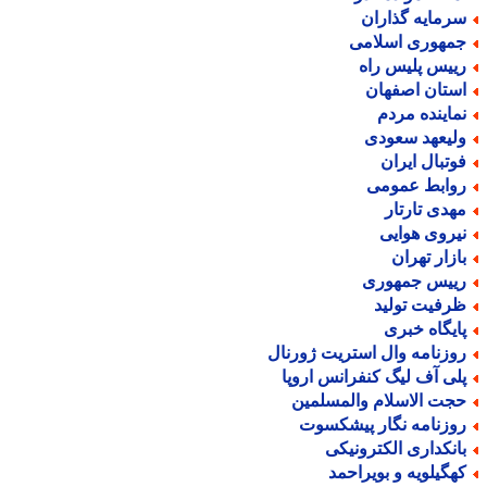
رمایه گذاران
مهوری اسلامی
ییس پلیس راه
ستان اصفهان
ماینده مردم
لیعهد سعودی
وتبال ایران
وابط عمومی
هدی تارتار
یروی هوایی
ازار تهران
ییس جمهوری
رفیت تولید
ایگاه خبری
وزنامه وال استریت ژورنال
لی آف لیگ کنفرانس اروپا
جت الاسلام والمسلمین
وزنامه نگار پیشکسوت
انکداری الکترونیکی
هگیلویه و بویراحمد