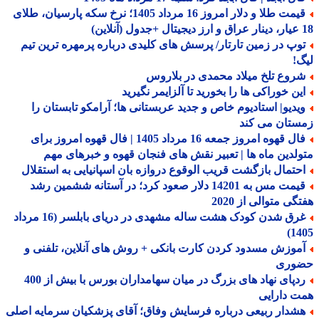
قیمت طلا و دلار امروز 16 مرداد 1405؛ نرخ سکه پارسیان، طلای
وپ در زمین تارتار/ پرسش های کلیدی درباره پرمهره ترین تیم
!
روع تلخ میلاد محمدی در بلاروس
ین خوراکی ها را بخورید تا آلزایمر نگیرید
یدیو| استادیوم خاص و جدید عربستانی ها؛ آرامکو تابستان را
ستان می کند
فال قهوه امروز جمعه 16 مرداد 1405 | فال قهوه امروز برای
لدین ماه ها | تعبیر نقش های فنجان قهوه و خبرهای مهم
حتمال بازگشت قریب الوقوع دروازه بان اسپانیایی به استقلال
قیمت مس به 14201 دلار صعود کرد؛ در آستانه ششمین رشد
گی متوالی از 2020
غرق شدن کودک هشت ساله مشهدی در دریای بابلسر (16 مرداد
14
موزش مسدود کردن کارت بانکی + روش های آنلاین، تلفنی و
وری
ردپای نهاد های بزرگ در میان سهامداران بورس با بیش از 400
 دارایی
شدار ربیعی درباره فرسایش وفاق؛ آقای پزشکیان سرمایه اصلی