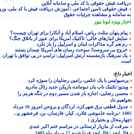
یافت فیش حقوقی با کد ملی و سامانه آنلاین
یش حقوقی تامین اجتماعی | آموزش دریافت فیش با کد ملی، ورود
 سامانه و مشاهده جزئیات حقوق
بار ویژه
ایونا نیوز
یام پنهان مثلث ریاض، اسلام آباد و آنکارا برای تهران چیست؟
مایش انبارهای خالی؛ تاکتیک آمریکا برای عبور از باتلاق جنگ؟
م هم گره مذاکرات لبنان و اسراییل را باز نکرد
روج بی سروصدا؛ سوخت رسان های آمریکا چمدان بستند
ک سرهنگ بازنشسته ارتش اسراییل: ترامپ در پی توافق با تهران
ت
ار داغ:
رسپولیس با یک عکس، رامین رضاییان را سوژه کرد
یدیو| تکنیک ناب یان دیومانده بازیکن جدید رئال مادرید
حسن رضایی: اجازه باز شدن مسیر دوم در تنگه هرمز را
اهیم داد
جدول قطعی برق شهرکرد، لردگان و بروجن امروز 16 مرداد
1405 +برنامه خاموشی فلارد، کیار، فارسان، بن، فرخشهر و...
ارمحال و بختیاری )
رقت از مازیار لرستانی در مراسم ختم اکبر عبدی
ل ابجد | فال ابجد فردا شنبه 17 مرداد ماه 1405