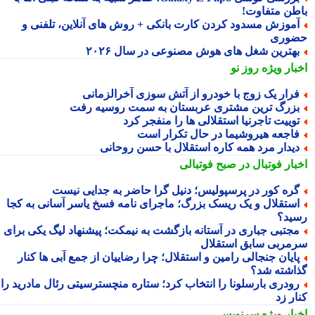
طن متفاوت!
موزش مسدود کردن کارت بانکی + روش های آنلاین، تلفنی و
وری
هترین شغل های هوش مصنوعی در سال ۲۰۲۶
بار ویژه
روز نو
رار یک زوج با خودرو از آتش سوزی آخرالزمانی
زرگ ترین مشتری عربستان به سمت روسیه رفت
وییت تاجرنیا استقلالی ها را منفجر کرد
اجعه هیروشیما در حال تکرار است
یدار مرد همه کاره استقلال با حسن روحانی
بار فوتبال در صبح فوتبالی
ره کور در پرسپولیس؛ دنیل گرا حاضر به جدایی نیست
ستقلال و یک ریسک بزرگ؛ ماجرای نامه فسخ یاسر آسانی به کجا
ید؟
جتبی جباری در آستانه بازگشت به نیمکت؛ پیشنهاد لیگ یکی برای
مربی سابق استقلال
ایان جنجالی رامین و استقلال؛ چرا رضاییان از جمع آبی ها کنار
اشته شد؟
ودری بارسلونا را انتخاب کرد؛ ستاره منچسترسیتی رئال مادرید را
ر زد
بار ویژه
سرنویس