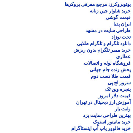
وبروکرز: مرجع معرفی بروکرها
د شلوار جین زنانه
مت گوشی
ان پدیا
احی سایت در مشهد
 نوزاد
لود تلگرام و تلگرام طلایی
د ممبر تلگرام بدون ریزش
اری
شگاه لوله و اتصالات
 زنده جام جهانی
مت طلا دست دوم
ر اچ پی
ره وین تک
ت دلار امروز
زش ارز دیجیتال در تهران
ت بار
رین طراحی سایت یزد
د مانیتور استوک
د فالوور پاپ آپ اینستاگرام