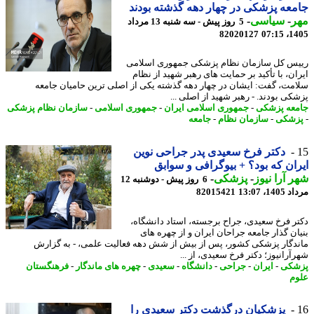
عه پزشکی در چهار دهه گذشته بودند
ر
-
سیاسی
-
5 روز پیش - سه شنبه 13 مرداد
82020127
1405
س کل سازمان نظام پزشکی جمهوری اسلامی
ان، با تأکید بر حمایت های رهبر شهید از نظام
مت، گفت: ایشان در چهار دهه گذشته یکی از اصلی ترین حامیان جامعه
کی بودند. - رهبر شهید از اصلی ...
عه پزشکی
-
جمهوری اسلامی ایران
-
جمهوری اسلامی
-
سازمان نظام پزشکی
شکی
-
سازمان نظام
-
جامعه
دکتر فرخ سعیدی پدر جراحی نوین
ان که بود؟ + بیوگرافی و سوابق
 آرا نیوز
-
پزشکی
-
6 روز پیش - دوشنبه 12
1، 13:07
82015421
ر فرخ سعیدی، جراح برجسته، استاد دانشگاه،
ان گذار جامعه جراحان ایران و از چهره های
دگار پزشکی کشور، پس از بیش از شش دهه فعالیت علمی، - به گزارش
آرانیوز؛ دکتر فرخ سعیدی، از ...
شکی
-
ایران
-
جراحی
-
دانشگاه
-
سعیدی
-
چهره های ماندگار
-
فرهنگستان
م
پزشکیان درگذشت دکتر سعیدی را