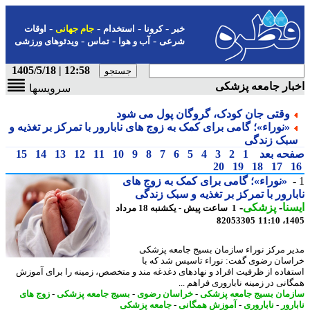
-
-
-
-
خبر
کرونا
استخدام
جام جهانی
اوقات
-
-
-
شرعی
آب و هوا
تماس
ویدئوهای ورزشی
12:58 | 1405/5/18
ار جامعه پزشکی
سرویسها
وقتی جان کودک، گروگان پول می شود
«نوراء»؛ گامی برای کمک به زوج های نابارور با تمرکز بر تغذیه و
بک زندگی
حه بعد
1
2
3
4
5
6
7
8
9
10
11
12
13
14
15
20
19
18
17
«نوراء»؛ گامی برای کمک به زوج های
ارور با تمرکز بر تغذیه و سبک زندگی
نا
-
پزشکی
-
1 ساعت پیش - یکشنبه 18 مرداد
82053305
1405
ر مرکز نوراء سازمان بسیج جامعه پزشکی
سان رضوی گفت: نوراء تاسیس شد که با
فاده از ظرفیت افراد و نهادهای دغدغه مند و متخصص، زمینه را برای آموزش
انی در زمینه ناباروری فراهم ...
مان بسیج جامعه پزشکی
-
خراسان رضوی
-
بسیج جامعه پزشکی
-
زوج های
رور
-
ناباروری
-
آموزش همگانی
-
جامعه پزشکی