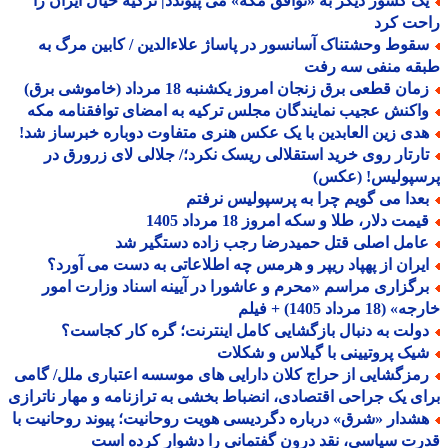
ک کشور دیگر به «توافق مکه» می پیوندد| ترکیه خیال ایران را
حت کرد
قوط وحشتناک آسانسور در پاساژ علاءالدین / کابین مرگ به
قه منفی سه رفت
ان قطعی برق زنجان امروز یکشنبه 18 مرداد (خاموشی برق)
اکنش عجیب نمایندگان مجلس ترکیه به امضای توافقنامه مکه
دی زین العابدین با یک عکس هنری متفاوت دوباره خبرساز شد!
ارتار روی خرید استقلالی ریسک نکرد؛/ جلالی لای زرورق در
سپولیس! (عکس)
عدا می گویم چرا به پرسپولیس نرفتم
مت دلار، طلا و سکه امروز 18 مرداد 1405
امل اصلی قتل حمیدرضا رجب زاده دستگیر شد
یران از پهپاد ریپر و هرمس چه اطلاعاتی به دست می آورد؟
رگزاری مراسم «محرم و عاشورا در آیینه اسناد وزارت امور
18 مرداد 1405) + فیلم
ولت به دنبال بازگشایی کامل اینترنت؛ گره کار کجاست؟
یک پروتیینی با گیلاس و شکلات
مزگشایی از حراج کلان دارایی های موسسه اعتباری ملل/ گامی
ی یک جراحی اقتصادی، انضباط بخشی به ترازنامه و مهار ناترازی
شدار «شرق» درباره دگردیسی هویت روحانیت؛ پیوند روحانیت با
ت سیاسی، نقد درون گفتمانی را دشوار کرده است