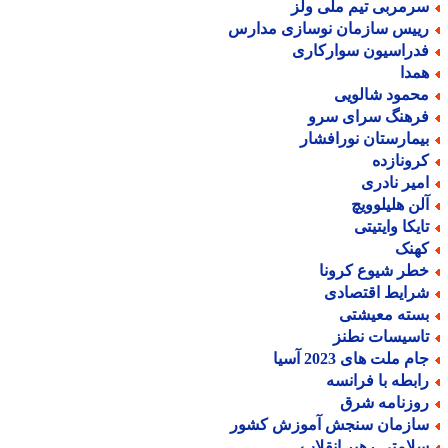
رمربی تیم ملی ولز
ییس سازمان نوسازی مدارس
دراسیون سوارکاری
مدا
حمود شالویی
رهنگ سرای سرو
یمارستان نورافشار
رونازده
میر نادری
لن هلیلوویچ
ایکا وایتیتی
هنک
طر شیوع کرونا
رایط اقتصادی
سته معیشتی
اسیسات نطنز
م ملت های 2023 آسیا
ابطه با فرانسه
وزنامه شرق
ازمان سنجش آموزش کشور
لامتی رهبر انقلاب