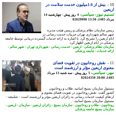
بیش از 1.6میلیون خدمت سلامت در
عین
یم نیوز
-
سیاسی
-
4 روز پیش - چهارشنبه 14
1، 13:50
82029090
س سازمان نظام پزشکی و رییس هیئت مدیره
 سالم شهرداری تهران جزییات خدمت رسانی در
م اربعین را تشریح کرد. با اشاره به ارائه خدمات گسترده درمانی توسط جامعه
کی در ایام اربعین اظهار کرد:
مان نظام پزشکی
-
اربعین
-
خدمت رسانی
-
شهرداری تهران
-
شهر سالم
-
ئه خدمات
-
جامعه پزشکی
نقش روحانیون در تقویت فضای
وی اربعین مؤثر و ارزشمند است
ر
-
سیاسی
-
5 روز پیش - سه شنبه 13 مرداد
82024358
1405
ول سازمان بسیج اساتید، طلاب و روحانیون
ر گفت: نقش روحانیون در تقویت فضای معنوی و
قای کیفیت خدمات رسانی به زائران اربعین مؤثر و ارزشمند است. - شلمچه -
ول سازمان بسیج اساتید، ...
انیون
-
طلاب و روحانیون
-
سازمان بسیج
-
زائران اربعین
-
سازمان
-
اربعین
-
مان بسیج جامعه پزشکی