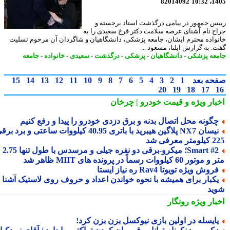
82014092
1405
س جمهور در پیامی درگذشت استاد برجسته و
ح نام آشنای عرصه سلامت دکتر فرخ سعیدی را به
واده محترم ایشان، جامعه پزشکی، دانشگاهیان و شاگردان آن مرحوم تسلیت
. به گزارش ایلنا، مسعود ...
عه پزشکی
-
دانشگاهیان
-
پزشکی
-
درگذشت
-
سعیدی
-
خانواده
-
جامعه
حه بعد
1
2
3
4
5
6
7
8
9
10
11
12
13
14
15
20
19
18
17
بار ویژه
و قیمت خودرو | چرخان
گونه محل اتصال بدنه و برق دزدی خودرو را پیدا و رفع کنیم
نیسان NX7 پلاگین هیبرید با باتری 40.95 کیلووات ساعتی و برد برقی
 معرفی شد
Smart #2؛ میکرو-برقی دو نفره جیلی و مرسدس با طول تنها 2.75
ور 60 کیلووات رسماً در پرونده های MIIT ظاهر شد
روش ویژه تویوتا Rav4 ره نیاز ایستا
کبار برای همیشه با نحوه خواندن اعداد و حروف روی لاستیک آشنا
ید
بار ویژه
رونگار
ایسله در اولین بازی نیوکسل بزن بزن کرد!