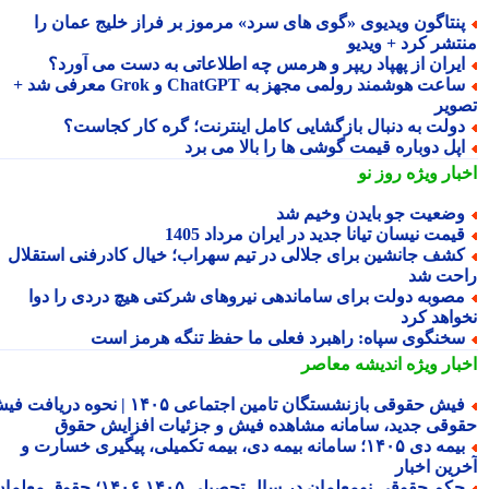
نتاگون ویدیوی «گوی های سرد» مرموز بر فراز خلیج عمان را
تشر کرد + ویدیو
یران از پهپاد ریپر و هرمس چه اطلاعاتی به دست می آورد؟
ساعت هوشمند رولمی مجهز به ChatGPT و Grok معرفی شد +
ویر
ولت به دنبال بازگشایی کامل اینترنت؛ گره کار کجاست؟
پل دوباره قیمت گوشی ها را بالا می برد
بار ویژه
روز نو
ضعیت جو بایدن وخیم شد
یمت نیسان تیانا جدید در ایران مرداد 1405
شف جانشین برای جلالی در تیم سهراب؛ خیال کادرفنی استقلال
حت شد
صوبه دولت برای ساماندهی نیروهای شرکتی هیچ دردی را دوا
واهد کرد
خنگوی سپاه: راهبرد فعلی ما حفظ تنگه هرمز است
بار ویژه
اندیشه معاصر
فیش حقوقی بازنشستگان تامین اجتماعی ۱۴۰۵ | نحوه دریافت فیش
وقی جدید، سامانه مشاهده فیش و جزئیات افزایش حقوق
بیمه دی ۱۴۰۵؛ سامانه بیمه دی، بیمه تکمیلی، پیگیری خسارت و
رین اخبار
حکم حقوقی نومعلمان در سال تحصیلی ۱۴۰۵-۱۴۰۶؛ حقوق معلمان