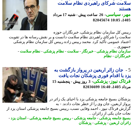
امت شرکای راهبردی نظام سلامت
تند
ر
-
سیاسی
-
26 ساعت پیش - شنبه 17 مرداد
82045674
1405
س کل سازمان نظام پزشکی، خبرنگاران حوزه
مت را شرکای راهبردی نظام سلامت دانست و بر نقش رسانه ها در تقویت
ماد عمومی تأکید کرد. محمد رییس زاده رییس کل سازمان نظام پزشکی
وری ...
مان نظام پزشکی
-
خبرنگار
-
سلامت
-
نظام پزشکی
-
نظام سلامت
-
نگاران
-
نظام
جان زائر اربعین در پرواز بازگشت به
 با اقدام فوری پزشکان نجات یافت
اک نیوز
-
پزشکی
-
3 روز پیش - پنجشنبه 15
1، 16:40
82036699
کان بسیج جامعه پزشکی یزد با احیای یک زائر در
از اربعین، جان وی را از خطر نجات دادند. - به
رش فرتاک نیوز ، احمد وفایی نسب، رییس بسیج جامعه پزشکی استان یزد از
ت جان یکی از زائران ...
ج جامعه پزشکی
-
جامعه پزشکی
-
رییس بسیج جامعه پزشکی
-
استان یزد
-
ران اربعین
-
پزشکی
-
پزشکان