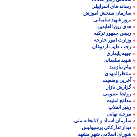
سانه های اسراییلی
ازمان سنجش آموزش
رور شهید سلیمانی
دی زین العابدین
ییس جمهور ترکیه
زارت امور خارجه
جب طیب اردوغان
بهه پایداری
هید سلیمانی
یام نیازمند
نتظرالمهدی
خرین وضعیت
زارش بازار
وابط عمومی
دافع امنیت
هبر انقلاب
رحله نهایی
ازمان اسناد و کتابخانه ملی
یدار تدارکاتی پرسپولیس
ورای اسلامی شهر مشهد