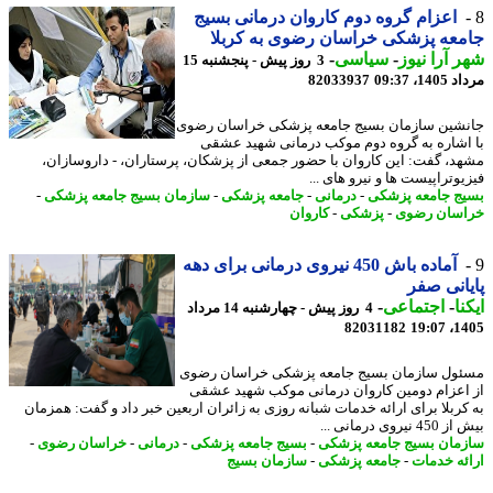
اعزام گروه دوم کاروان درمانی بسیج
عه پزشکی خراسان رضوی به کربلا
 آرا نیوز
-
سیاسی
-
3 روز پیش - پنجشنبه 15
1، 09:37
82033937
شین سازمان بسیج جامعه پزشکی خراسان رضوی
اشاره به گروه دوم موکب درمانی شهید عشقی
د، گفت: این کاروان با حضور جمعی از پزشکان، پرستاران، - داروسازان،
وتراپیست ها و نیرو های ...
ج جامعه پزشکی
-
درمانی
-
جامعه پزشکی
-
سازمان بسیج جامعه پزشکی
-
سان رضوی
-
پزشکی
-
کاروان
آماده باش 450 نیروی درمانی برای دهه
انی صفر
نا
-
اجتماعی
-
4 روز پیش - چهارشنبه 14 مرداد
82031182
1405
ول سازمان بسیج جامعه پزشکی خراسان رضوی
اعزام دومین کاروان درمانی موکب شهید عشقی
کربلا برای ارائه خدمات شبانه روزی به زائران اربعین خبر داد و گفت: همزمان
نیروی درمانی ...
مان بسیج جامعه پزشکی
-
بسیج جامعه پزشکی
-
درمانی
-
خراسان رضوی
-
ئه خدمات
-
جامعه پزشکی
-
سازمان بسیج