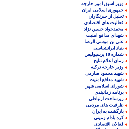
زیر اسبق امور خارجه
مهوری اسلامی ایران
جلیل از خبرنگاران
عالیت های اقتصادی
حمدجواد حسین نژاد
هدای مدافع امنیت
لی بن موسی الرضا
نیاد ایرانشناسی
اره 10 پرسپولیس
مان اعلام نتایج
زیر خارجه ترکیه
هید محمود صارمی
هید مدافع امنیت
ورای اسلامی شهر
رنامه زمانبندی
یرساخت ارتباطی
رفیت های مردمی
ازگشت به ایران
ره بادام زمینی
عالان اقتصادی