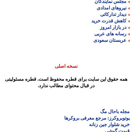
جلس نمایندگان
یروهای امدادی
یدار تدارکاتی
اهش قدرت خرید
ر بازار امروز
سانه های عربی
ربستان سعودی
نسخه اصلی
مه حقوق این سایت برای قطره محفوظ است. قطره مسئولیتی
در قبال محتوای مطالب ندارد.
ه باحال مگ
وبروکرز: مرجع معرفی بروکرها
د شلوار جین زنانه
مت گوشی