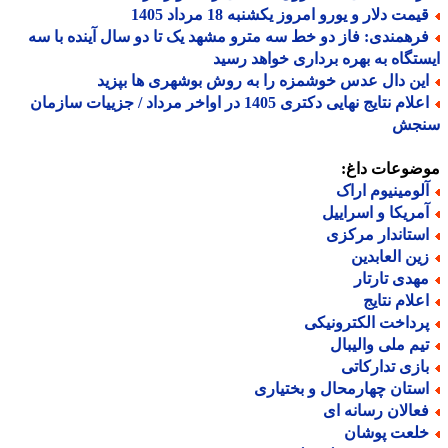
مت دلار و یورو امروز یکشنبه 18 مرداد 1405
رهمندی: فاز دو خط سه مترو مشهد یک تا دو سال آینده با سه
تگاه به بهره برداری خواهد رسید
ین دال عدس خوشمزه را به روش بوشهری ها بپزید
اعلام نتایج نهایی دکتری 1405 در اواخر مرداد / جزییات سازمان
جش
ضوعات داغ:
لومینیوم اراک
مریکا و اسراییل
ستاندار مرکزی
ین العابدین
هدی تارتار
علام نتایج
رداخت الکترونیکی
یم ملی والیبال
ازی تدارکاتی
ستان چهارمحال و بختیاری
عالان رسانه ای
لعت پوشان