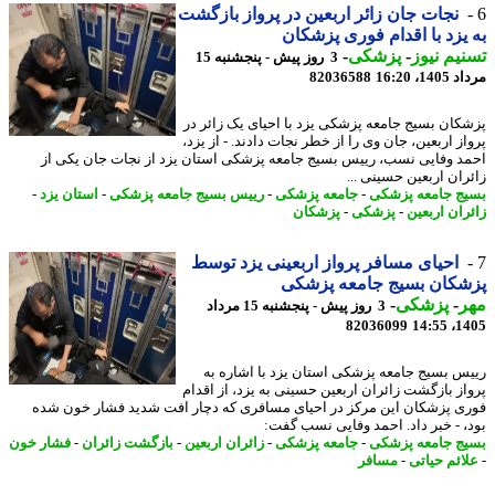
نجات جان زائر اربعین در پرواز بازگشت
یزد با اقدام فوری پزشکان
یم نیوز
-
پزشکی
-
3 روز پیش - پنجشنبه 15
1، 16:20
82036588
کان بسیج جامعه پزشکی یزد با احیای یک زائر در
ز اربعین، جان وی را از خطر نجات دادند. - از یزد،
د وفایی نسب، رییس بسیج جامعه پزشکی استان یزد از نجات جان یکی از
ران اربعین حسینی ...
ج جامعه پزشکی
-
جامعه پزشکی
-
رییس بسیج جامعه پزشکی
-
استان یزد
-
ران اربعین
-
پزشکی
-
پزشکان
احیای مسافر پرواز اربعینی یزد توسط
شکان بسیج جامعه پزشکی
ر
-
پزشکی
-
3 روز پیش - پنجشنبه 15 مرداد
82036099
1405
س بسیج جامعه پزشکی استان یزد با اشاره به
از بازگشت زائران اربعین حسینی به یزد، از اقدام
ی پزشکان این مرکز در احیای مسافری که دچار افت شدید فشار خون شده
، - خبر داد. احمد وفایی نسب گفت:
ج جامعه پزشکی
-
جامعه پزشکی
-
زائران اربعین
-
بازگشت زائران
-
فشار خون
ائم حیاتی
-
مسافر