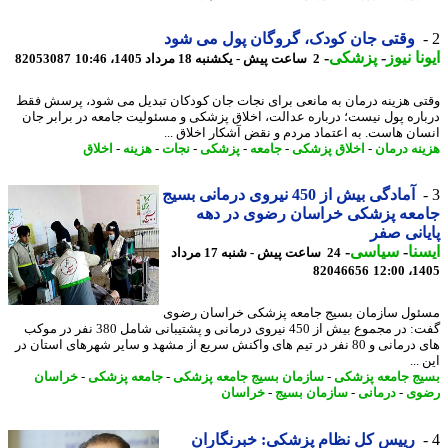
وقتی جان کودک، گروگان پول می شود
نا نیوز
-
پزشکی
-
2 ساعت پیش - یکشنبه 18 مرداد 1405، 10:46
82053087
ی هزینه درمان به مانعی برای نجات جان کودکان تبدیل می شود، پرسش فقط
اره پول نیست؛ درباره عدالت، اخلاق پزشکی و مسئولیت جامعه در برابر جان
ان هاست. به اعتماد مردم و نقض آشکار اخلاق ...
نه درمان
-
اخلاق پزشکی
-
جامعه
-
پزشکی
-
نجات
-
هزینه
-
اخلاق
آمادگی بیش از 450 نیروی درمانی بسیج
معه پزشکی خراسان رضوی در دهه
انی صفر
نا
-
سیاسی
-
24 ساعت پیش - شنبه 17 مرداد
82046656
1405
ول سازمان بسیج جامعه پزشکی خراسان رضوی
گفت: در مجموع بیش از 450 نیروی درمانی و پشتیبانی شامل 380 نفر در موکب
های درمانی و 80 نفر در تیم های واکنش سریع از مشهد و سایر شهرهای استان در
...
ج جامعه پزشکی
-
سازمان بسیج جامعه پزشکی
-
جامعه پزشکی
-
خراسان
وی
-
درمانی
-
سازمان بسیج
-
خراسان
رییس کل نظام پزشکی: خبرنگاران