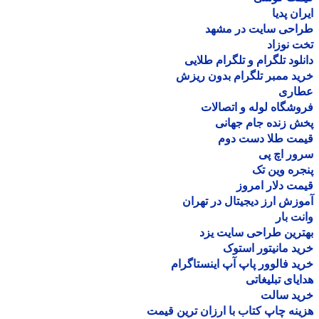
ان پدیا
احی سایت در مشهد
 نوزاد
لود تلگرام و تلگرام طلایی
د ممبر تلگرام بدون ریزش
اری
شگاه لوله و اتصالات
 زنده جام جهانی
مت طلا دست دوم
ر اچ پی
ره وین تک
ت دلار امروز
زش ارز دیجیتال در تهران
ت بار
رین طراحی سایت یزد
د مانیتور استوک
د فالوور پاپ آپ اینستاگرام
یای تبلیغاتی
ید سالت
نه چاپ کتاب با ارزان ترین قیمت