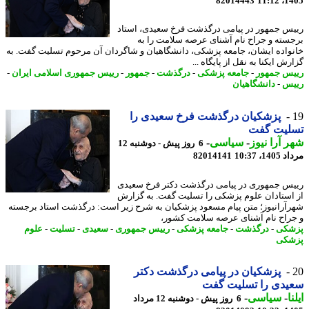
82014443
1405
س جمهور در پیامی درگذشت فرخ سعیدی، استاد
سته و جراح نام آشنای عرصه سلامت را به
واده ایشان، جامعه پزشکی، دانشگاهیان و شاگردان آن مرحوم تسلیت گفت. به
ش ایکنا به نقل از پایگاه ...
س جمهور
-
جامعه پزشکی
-
درگذشت
-
جمهور
-
رییس جمهوری اسلامی ایران
-
س
-
دانشگاهیان
پزشکیان درگذشت فرخ سعیدی را
لیت گفت
 آرا نیوز
-
سیاسی
-
6 روز پیش - دوشنبه 12
1، 10:37
82014141
س جمهوری در پیامی درگذشت دکتر فرخ سعیدی
استادان علوم پزشکی را تسلیت گفت. به گزارش
آرانیوز؛ متن پیام مسعود پزشکیان به شرح زیر است: درگذشت استاد برجسته
راح نام آشنای عرصه سلامت کشور،
شکی
-
درگذشت
-
جامعه پزشکی
-
رییس جمهوری
-
سعیدی
-
تسلیت
-
علوم
شکی
پزشکیان در پیامی درگذشت دکتر
یدی را تسلیت گفت
ا
-
سیاسی
-
6 روز پیش - دوشنبه 12 مرداد