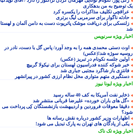
کی پور: نکونام توانایی قهرمان کردن تراکتور را دارد / آقای نویدکیا!
 توضیح به من بدهکاری
راقچی تکلیف مذاکرات را یکسره کرد
ادثه ناگوار برای سرمربی لیگ برتری
لنسکی برای دریافت موشک پاتریوت دست به دامن آلمان و لهستان
بار ویژه
سرنویس
وت دستی محمدی همه را به وجد آورد/ پاس گل با دست، نادر در
سیه سوژه شد!(عکس)
ولین جلسه نکونام در تبریز (عکس)
بر شوکه کننده فدراسیون لهستان برای نیکولا گربیچ
انتزی باز شاگرد مجتبی جباری شد
ستگیری متهم متواری مخل نظام ارزی کشور در پیرانشهر
بار ویژه
ایونا نیوز
خایر نفت آمریکا به کف 40 ساله رسید
گل های باران خورده» علیرضا قربانی منتشر شد
قیقا معوقات فروردین و اردیبهشت بازنشستگان کِی پرداخت می
د؟
ظهارات وزیر کشور درباره نقش رسانه ها
کی از پادگان های تهران به پارک تبدیل می شود!
بار ویژه
تک ناک