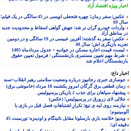
بار ویژه
اقتصاد آزاد
عکس| سفر زمان؛ چهره فتحعلی اویسی در 45 سالگی در یک فیلم؛
 69
اردات خودرو گران تر شد/ جهش گواهی اسقاط و محدودیت جدید
 مناطق آزاد
عکس| سفر به گذشته؛ آفرین عبیسی در 19 سالگی و در دومین
ربه بازیگری اش؛ سال 49
یست قیمت اجاره مسکن در جوادیه + جدول مردادماه 1405
رط مهم تعیین مستمری بازنشستگی / فرمول تعیین حقوق
زنشستگان اعلام شد
ار داغ:
وسازی خبری رجانیوز درباره وضعیت سلامتی رهبر انقلاب+سند
ان قطعی برق گرگان امروز یکشنبه 18 مرداد (خاموشی برق)
شنهاد سپاهان برای جذب 2 بازیکن پرسپولیس
لالی لای زرورق در پرسپولیس! (عکس)
یازمند روی لبه ی تیغ؛ تکرارِ اشتباهاتِ فصل قبل در بازی با
مینیوم!
ویدیو| خلاصه بازی بارسلونا مقابل ناتینگام و اودینزه/ تورنمنت 45
قه ای!