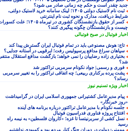
ید چقدر است و حکم چه زمانی صادر می شود؟
ثبت نام لاستیک دولتی ۱۴۰۵؛ لینک سامانه خرید لاستیک دولتی،
ایط دریافت، مدارک و نحوه ثبت نام اینترنتی
کسر از حقوق بازنشستگان کشوری در تیرماه ۱۴۰۵؛ علت کسورات
ست و بازنشستگان چگونه پیگیری کنند؟
بار فوتبال در صبح فوتبالی
اج: هوش مصنوعی باید در تمام فوتبال ایران گسترش پیدا کند
پاهان سراغ مدافع پرسپولیس رفت؛ ابرقویی در آستانه جدایی؟
ختیاری زاده رضاییان را نمی خواهد؛ بازگشت مدافع استقلال منتفی
؟
وری و رسمی| جواد نکونام سرمربی تراکتور شد
شت پرده برکناری ربیعی؛ چه اتفاقی تراکتور را به تغییر سرمربی
اند؟
بار ویژه
تسنیم نیوز
یام مدیرعامل کشتیرانی جمهوری اسلامی ایران در گرامیداشت
وز خبرنگار»
لسه نکونام با مدیرعامل تراکتور درباره برنامه های آینده
فتتاح پروژه فناوری فدراسیون فوتبال
سل کشی از سربرنیتسا تا غزه؛ «کاروان فلسطین» به نیمه راه
ید
ومنی: دولت در دوران جنگ کنار مردم بود و کمبودی نداشتیم