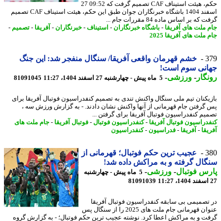
حکم، هیئت استیناف CAF تصمیم گرفت که 09:52 27
اسفند 1404 باشگاه خبرنگاران جوان طبق این حکم، هیئت استیناف CAF تصمیم
که بر اساس ماده 84 مقررات جام ...
 ملت های آفریقا
-
باشگاه خبرنگاران
-
استیناف
-
خبرنگاران
-
آفریقا
-
تصمیم
-
ملت های آفریقا 2025
3
خشم قهرمان واقعی آفریقا/ سنگال منفجر شد: این جنگ
انی سوم است!
گار
-
ورزشی
-
5 ماه پیش - چهارشنبه 27 اسفند 1404، 11:27
81091045
یکنان تیم ملی سنگال واکنش تندی به تصمیم کنفدراسیون فوتبال آفریقا برای
گرفتن جام قهرمانی از آنها واکنش نشان دادند. - به گزارش ورزش سه ،
یم کنفدراسیون فوتبال آفریقا برای گرفتن ...
دراسیون فوتبال آفریقا
-
کنفدراسیون فوتبال
-
فوتبال آفریقا
-
جام ملت های
یقا
-
آفریقا
-
فدراسیون
-
کنفدراسیون
3
عجیب ترین حکم فوتبال؛ قهرمانی از
ال گرفته و به مراکش داده شد!
س فوتبال
-
ورزشی
-
5 ماه پیش - چهارشنبه
81091039
تصمیمی بی سابقه کنفدراسیون فوتبال آفریقا
عنوان قهرمانی جام ملت های 2025 را از سنگال پس
ت و به مراکش اعطا کرد. نوشته عجیب ترین حکم فوتبال؛ - به گزارش گروه