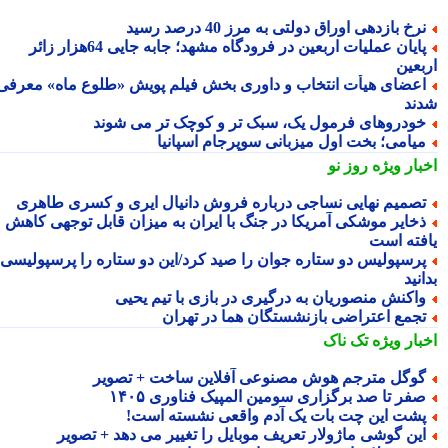
رخ بازدهی اوراق دولتی به مرز 40 درصد رسید
پایان عملیات اربعین در فرودگاه مشهد؛ جابه جایی 64هزار زائر
بعین
عضای هیأت انتخاب و داوری بخش فیلم پویش «طلوع ماه» معرفی
ند
ودروهای فرمول یک، سبک تر و کوچک تر می شوند
یامی؛ بخت اول میزبانی سوپرجام اسپانیا
بار ویژه
روز نو
صمیم نهایی نساجی درباره فروش دانیال ایری و کسری طاهری
خایر موشکی آمریکا در جنگ با ایران به میزان قابل توجهی کاهش
فته است
رسپولیس دو ستاره جوان را صید کرد/این دو ستاره را پرسپولیسی
نید
اکنش منصوریان به درگیری در بازی با تیم یحیی
جمع اعتراضی بازنشستگان هما در تهران
بار ویژه
تک ناک
وگل مترجم هوش مصنوعی آفلاین ساخت + تصویر
فر تا صد برگزاری سومین المپیک فناوری ۱۴۰۵
شت این چت بات یک آدم واقعی نشسته است!
ین گوشی ماژولار تعریف موبایل را تغییر می دهد + تصویر