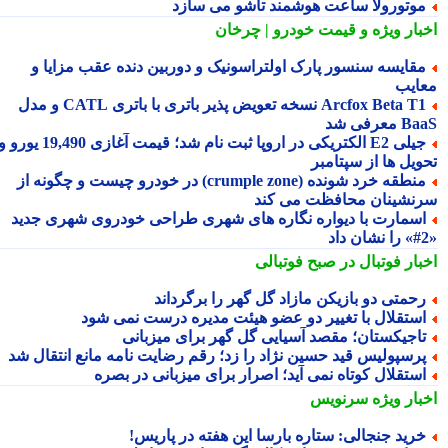
وتورولا ساعت هوشمند تاشو می سازد
بار ویژه
و قیمت خودرو | چرخان
قایسه سنسور پارک اولتراسونیک و دوربین دنده عقب مزایا و
ایب
Arcfox Beta T1 نسخه تعویض پذیر باتری با باتری CATL و مدل
معرفی شد
جیلی E2 الکتریکی در اروپا ثبت نام شد؛ قیمت آغازی 19,490 یورو و
ویل ها از سپتامبر
منطقه خرد شونده (crumple zone) در خودرو چیست و چگونه از
نشینان محافظت می کند
سمارت با دیواره نگاره های شهری طراحی خودروی شهری جدید
بار فوتبال در صبح فوتبالی
حمتی دو بازیکن مازاد گل گهر را برگرداند
ستقلال با تغییر دو عضو هیئت مدیره درست نمی شود
اجیکستان؛ مقصد آسیایی گل گهر برای میزبانی
رسپولیس قید حسین نژاد را زد؛ رقم رضایت نامه مانع انتقال شد
ستقلال کوتاه نمی آید؛ اصرار برای میزبانی در بصره
بار ویژه
سرنویس
رید جنجالی: ستاره بارسا این هفته در پاریس!