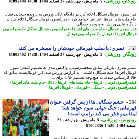
گار
-
ورزشی
-
5 ماه پیش - چهارشنبه 27 اسفند 1404، 14:38
81092404
اسیون فوتبال سنگال اعلام کرد در دادگاه عالی ورزش به پرونده جنجالی فینال
 ملت های آفریقا اعتراض خواهد کرد. - فدراسیون فوتبال سنگال اعلام کرد در
گاه عالی ورزش به پرونده جنجالی ...
اسیون فوتبال
-
جام ملت های آفریقا
-
فدراسیون
-
فوتبال سنگال
-
کنفدراسیون
ال آفریقا
-
فوتبال
-
کنفدراسیون فوتبال
3
نصری: با سلب قهرمانی خودشان را مسخره می کنند
گار
-
ورزشی
-
5 ماه پیش - چهارشنبه 27 اسفند 1404، 14:38
81092402
ر نصری، بازیکن سابق منچسترسیتی، واکنش تندی به تصمیم کنفدراسیون
بال آفریقا علیه سنگال داشت. - به گزارش ورزش سه، این فوتبالیست سابق که
 کارشناس شده، به هیچ وجه تصمیم CAF برای ...
دراسیون فوتبال آفریقا
-
جام ملت های آفریقا 2025
-
جام ملت های آفریقا
-
دراسیون فوتبال
-
سنگال
-
قهرمانی
-
فوتبال آفریقا
3
خشم سنگالی ها از پس گرفتن عنوان
مانی: جنگ جهانی سوم خواهد شد؛
فانتینو فکر می کند ترامپ است!
نویس
-
ورزشی
-
5 ماه پیش - چهارشنبه 27
14، 14:29
81092336
دراسیون فوتبال آفریقا با تصمیم بحث برانگیزش