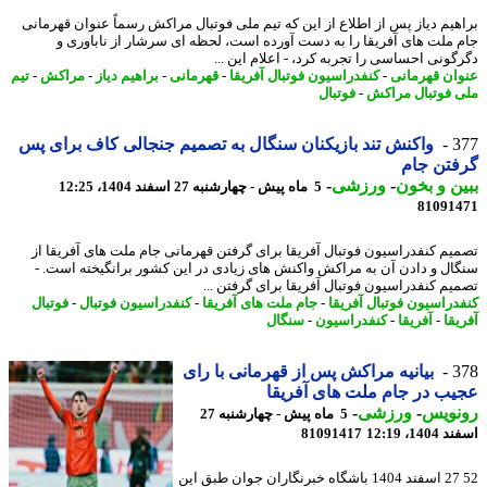
هیم دیاز پس از اطلاع از این که تیم ملی فوتبال مراکش رسماً عنوان قهرمانی
 ملت های آفریقا را به دست آورده است، لحظه ای سرشار از ناباوری و
گونی احساسی را تجربه کرد، - اعلام این ...
ان قهرمانی
-
کنفدراسیون فوتبال آفریقا
-
قهرمانی
-
براهیم دیاز
-
مراکش
-
تیم
 فوتبال مراکش
-
فوتبال
3
واکنش تند بازیکنان سنگال به تصمیم جنجالی کاف برای پس
تن جام
ن و بخون
-
ورزشی
-
5 ماه پیش - چهارشنبه 27 اسفند 1404، 12:25
81091
یم کنفدراسیون فوتبال آفریقا برای گرفتن قهرمانی جام ملت های آفریقا از
ال و دادن آن به مراکش واکنش های زیادی در این کشور برانگیخته است. -
یم کنفدراسیون فوتبال آفریقا برای گرفتن ...
دراسیون فوتبال آفریقا
-
جام ملت های آفریقا
-
کنفدراسیون فوتبال
-
فوتبال
یقا
-
آفریقا
-
کنفدراسیون
-
سنگال
3
بیانیه مراکش پس از قهرمانی با رای
ب در جام ملت های آفریقا
نویس
-
ورزشی
-
5 ماه پیش - چهارشنبه 27
14، 12:19
81091417
52 27 اسفند 1404 باشگاه خبرنگاران جوان طبق این