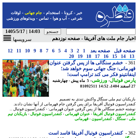
-
-
-
-
خبر
کرونا
استخدام
جام جهانی
اوقات
-
-
-
شرعی
آب و هوا
تماس
ویدئوهای ورزشی
14:03 | 1405/5/17
ار جام ملت های آفریقا - صفحه نوزدهم
سرویسها
حه قبل
صفحه بعد
1
2
3
4
5
6
7
8
9
10
11
12
20
19
18
17
16
15
14
3
خشم سنگالی ها از پس گرفتن عنوان
مانی: جنگ جهانی سوم خواهد شد؛
فانتینو فکر می کند ترامپ است!
س فوتبال
-
ورزشی
-
5 ماه پیش - چهارشنبه
81092511
یکنان تیم ملی سنگال واکنش تندی به تصمیم
دراسیون فوتبال آفریقا برای پس گرفتن جام قهرمانی از آنها نشان دادند.
ته خشم سنگالی ها از پس گرفتن عنوان قهرمانی: - کنفدراسیون فوتبال ...
دراسیون فوتبال آفریقا
-
عنوان قهرمانی
-
کنفدراسیون فوتبال
-
بازیکنان تیم
-
سنگال
-
کنفدراسیون
-
قهرمانی
3
کنفدراسیون فوتبال آفریقا فاسد است