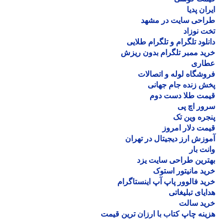
ان پدیا
احی سایت در مشهد
 نوزاد
لود تلگرام و تلگرام طلایی
د ممبر تلگرام بدون ریزش
اری
شگاه لوله و اتصالات
 زنده جام جهانی
مت طلا دست دوم
ر اچ پی
ره وین تک
ت دلار امروز
زش ارز دیجیتال در تهران
ت بار
رین طراحی سایت یزد
د مانیتور استوک
د فالوور پاپ آپ اینستاگرام
یای تبلیغاتی
ید سالت
نه چاپ کتاب با ارزان ترین قیمت