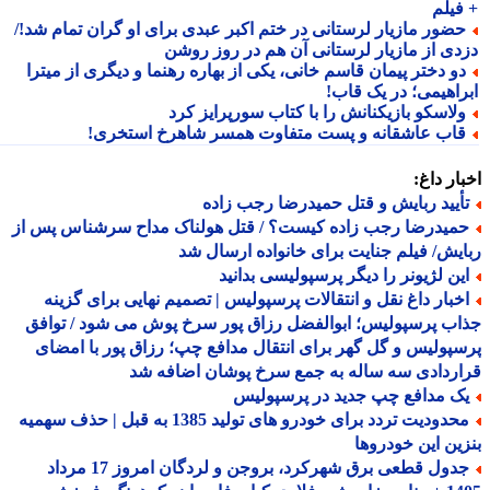
فیلم
ضور مازیار لرستانی در ختم اکبر عبدی برای او گران تمام شد!/
دی از مازیار لرستانی آن هم در روز روشن
و دختر پیمان قاسم خانی، یکی از بهاره رهنما و دیگری از میترا
راهیمی؛ در یک قاب!
لاسکو بازیکنانش را با کتاب سورپرایز کرد
اب عاشقانه و پست متفاوت همسر شاهرخ استخری!
ار داغ:
أیید ربایش و قتل حمیدرضا رجب زاده
میدرضا رجب زاده کیست؟ / قتل هولناک مداح سرشناس پس از
یش/ فیلم جنایت برای خانواده ارسال شد
ین لژیونر را دیگر پرسپولیسی بدانید
خبار داغ نقل و انتقالات پرسپولیس | تصمیم نهایی برای گزینه
ب پرسپولیس؛ ابوالفضل رزاق پور سرخ پوش می شود / توافق
پولیس و گل گهر برای انتقال مدافع چپ؛ رزاق پور با امضای
ردادی سه ساله به جمع سرخ پوشان اضافه شد
ک مدافع چپ جدید در پرسپولیس
محدودیت تردد برای خودرو های تولید 1385 به قبل | حذف سهمیه
ین این خودروها
جدول قطعی برق شهرکرد، بروجن و لردگان امروز 17 مرداد