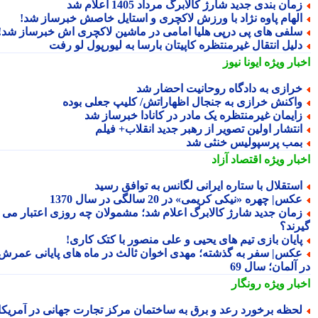
مان بندی جدید شارژ کالابرگ مرداد 1405 اعلام شد
لهام پاوه نژاد با ورزش لاکچری و استایل خاصش خبرساز شد!
لفی های پی درپی هلیا امامی در ماشین لاکچری اش خبرساز شد!
لیل انتقال غیرمنتظره کاپیتان بارسا به لیورپول لو رفت
بار ویژه
ایونا نیوز
رازی به دادگاه روحانیت احضار شد
اکنش خرازی به جنجال اظهاراتش/ کلیپ جعلی بوده
ایمان غیرمنتظره یک مادر در کانادا خبرساز شد
نتشار اولین تصویر از رهبر جدید انقلاب+ فیلم
مب پرسپولیس خنثی شد
بار ویژه
اقتصاد آزاد
ستقلال با ستاره ایرانی لگانس به توافق رسید
کس| چهره «نیکی کریمی» در 20 سالگی در سال 1370
مان جدید شارژ کالابرگ اعلام شد؛ مشمولان چه روزی اعتبار می
رند؟
ایان بازی تیم های یحیی و علی منصور با کتک کاری!
کس| سفر به گذشته؛ مهدی اخوان ثالث در ماه های پایانی عمرش
آلمان؛ سال 69
بار ویژه
رونگار
حظه برخورد رعد و برق به ساختمان مرکز تجارت جهانی در آمریکا