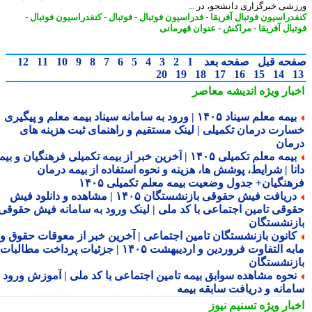
شی خبرگزاری دانشجو، در ...
دراسیون فوتبال آفریقا
-
فدراسیون فوتبال
-
فوتبال
-
کنفدراسیون فوتبال
-
ال آفریقا
-
مراکش
-
عنوان قهرمانی
حه قبل
صفحه بعد
1
2
3
4
5
6
7
8
9
10
11
12
20
19
18
17
16
15
14
بار ویژه
اندیشه معاصر
بیمه معلم سیناد ۱۴۰۵ | ورود به سامانه سیناد بیمه معلم و پیگیری
ارت درمان تکمیلی | لینک مستقیم و راهنمای ثبت هزینه های
مان
بیمه معلم تکمیلی ۱۴۰۵ | آخرین خبر از بیمه تکمیلی فرهنگیان و بیمه
نا | شرایط، پوشش ها، هزینه و نحوه استفاده از بیمه درمان
هنگیان+ جدول وضعیت بیمه معلم تکمیلی ۱۴۰۵
دریافت فیش حقوقی بازنشستگان ۱۴۰۵ | مشاهده و دانلود فیش
وقی تامین اجتماعی با کد ملی | لینک ورود به سامانه فیش حقوقی
زنشستگان
انون بازنشستگان تامین اجتماعی | آخرین خبر از معوقات حقوق و
مابه التفاوت فروردین و اردیبهشت ۱۴۰۵ | جزئیات پرداخت مطالبات
زنشستگان
حوه مشاهده سوابق بیمه تامین اجتماعی با کد ملی | آموزش ورود به
مانه و دریافت سابقه بیمه
بار ویژه
تسنیم نیوز