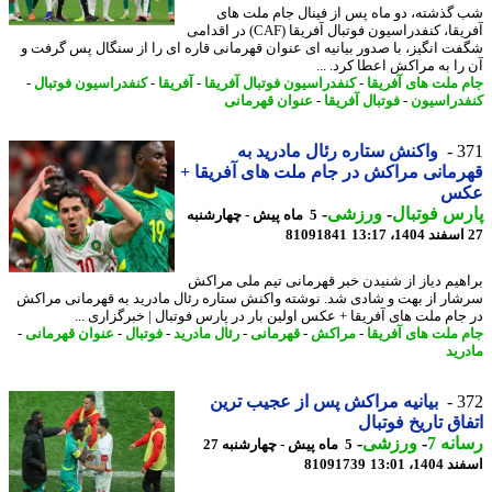
گذشته، دو ماه پس از فینال جام ملت های
آفریقا، کنفدراسیون فوتبال آفریقا (CAF) در اقدامی
ت انگیز، با صدور بیانیه ای عنوان قهرمانی قاره ای را از سنگال پس گرفت و
را به مراکش اعطا کرد. ...
 ملت های آفریقا
-
کنفدراسیون فوتبال آفریقا
-
آفریقا
-
کنفدراسیون فوتبال
-
دراسیون
-
فوتبال آفریقا
-
عنوان قهرمانی
3
واکنش ستاره رئال مادرید به
مانی مراکش در جام ملت های آفریقا +
س
س فوتبال
-
ورزشی
-
5 ماه پیش - چهارشنبه
81091841
هیم دیاز از شنیدن خبر قهرمانی تیم ملی مراکش
ار از بهت و شادی شد. نوشته واکنش ستاره رئال مادرید به قهرمانی مراکش
جام ملت های آفریقا + عکس اولین بار در پارس فوتبال | خبرگزاری ...
 ملت های آفریقا
-
مراکش
-
قهرمانی
-
رئال مادرید
-
فوتبال
-
عنوان قهرمانی
-
رید
3
بیانیه مراکش پس از عجیب ترین
اق تاریخ فوتبال
نه 7
-
ورزشی
-
5 ماه پیش - چهارشنبه 27
14، 13:01
81091739