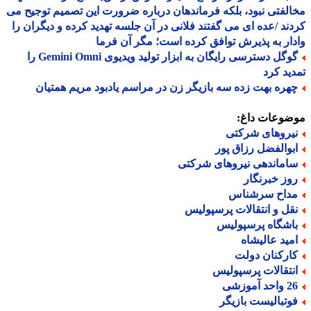
لفتی نبود، بلکه فرماندهان درباره ضرورت این تصمیم توجیح می
ند /عده ای می گفتند فلانی در آن جلسه تهدید کرده و دیگران را
ار به پذیرش توافق کرده است؛ مگر آن فرما
گوگل دسترسی رایگان به ابزار تولید ویدیوی Gemini Omni را
ید کرد
هره بهت زده سه بازیگر زن در مراسم یادبود مریم همتیان
ضوعات داغ:
یروهای شرکتی
بوالفضل رزاق پور
اماندهی نیروهای شرکتی
وز خبرنگار
داح سرشناس
قل و انتقالات پرسپولیس
اشگاه پرسپولیس
مید عالیشاه
ارکنان دولت
نتقالات پرسپولیس
حد آموزشی
وتبالیست بازیگر