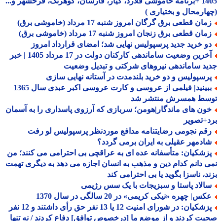
1405 +برنامه خاموشی فلارد، کیار، فارسان، کوهرنگ، فرخشهر و...
ارمحال و بختیاری )
ان قطعی برق گرگان امروز شنبه 17 مرداد (خاموشی برق)
ان قطعی برق زنجان امروز شنبه 17 مرداد (خاموشی برق)
و خرید جدید پرسپولیس نهایی شد؛ امضای قرارداد امروز
آخرین وضعیت ساماندهی کارکنان دولت در 17 مرداد 1405 | خبر
د ساماندهی نیروهای شرکتی و تبدیل وضعیت
رسپولیس و دو خرید بلندمدت در آستانه نهایی سازی
ببینید| فیلمی از عروسی و کارت عروسی اکبر عبدی سال 1365
سط همسرش منتشر شد
ون های ماندگار|هومن؛ سربازی که آرزوی پاسداری را به آسمان
+تصویر
قم نجومی رضایتنامه مدافع موردنظر پرسپولیس لو رفت
ادمهر عقیلی به ایران برمی گردد؟
زشکیان: متأسفانه عده ای به عراقچی بی احترامی می کنند؛ من
 دانم کدام دین و مذهب به انسان اجازه می دهد به دیگری تهمت
د، ناسزا بگوید یا بی احترامی کند
الاد پاستا و سبزیجات با یک سس رژیمی
س| چهره «نیکی کریمی» در 20 سالگی در سال 1370
پزشکیان: در شورای امنیت 12 یا 13 نفر حق رأی داشتند و 12 نفر
ت کردند و از موضع ما [درخصوص توافق] دفاع کردند / نه تنها