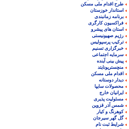
رح اقدام ملی مسکن
ستاندار خوزستان
رنامه زمانبندی
راکسیون کارگری
ستان های پیشرو
ژیم صهیونیستی
رکیب پرسپولیس
برگزاری تسنیم
رمایه اجتماعی
یش بینی آینده
نچستریونایتد
قدام ملی مسکن
یدار دوستانه
حصولات سایپا
یرانیان خارج
سئولیت پذیری
مس آذر قزوین
وهرنگ و کیار
ل گهر سیرجان
رایط ثبت نام