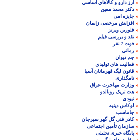
رز دارو و کالاهای اساسی
کتر محمد معین
ایزه امی
فزایش مرخصی زایمان
لورین ویرتز
قد و بررسی فیلم
ت 7 نفر
مانی
م دیوان
عالیت های تولیدی
انون لیگ قهرمانان آسیا
امگذاری
زارت مهاجرت عراق
ت تریک رونالدو
یودی
وکاس دینیه
اماسب
ادر فنی گل گهر سیرجان
ازمان تأمین اجتماعی
ایگاه خبری تحلیلی
قابت های لیگ برتر