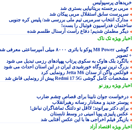
یدهای پرسپولیس
ربی برجسته بریتانیایی بستری شد
رپرست سابق استقلال مربی پیکان شد
دارک انتخاب سرمربی تیم ملی بررسی شد/ پلیس کره جنوبی
ختمان فدراسیون فوتبال را بست!
یگر مطمئن شدیم! دفاع راست آرسنال طلسم شده
بار ویژه
تک ناک
گوشی M8 Power پوکو با باتری ۸۰۰۰ میلی آمپرساعتی معرفی شد
تصویر
الگرد بلک هاوک به سکوی پرتاب پهپادهای رزمی تبدیل می شود
زرگ ترین نیروگاه خورشیدی ایران در این استان احداث می شود
ولکس واگن از سدان Jetta M6 رونمایی کرد
شخصات کامل گوشی Redmi 17 5G پیش از رونمایی فاش شد
بار ویژه
روز نو
رخواست جوان نابینا برای قصاص چشم ضارب
وستر جدید و معنادار رسانه رهبرانقلاب
رای دکتر بیرانوند؛ لااقل تو دلتنگ تماشاگران نباش!
کس پاییزی پویا امینی در وسط تابستان
ازیگر فیلم اخراجی ها با این عکس آفتابی شد
بار ویژه
اقتصاد آزاد