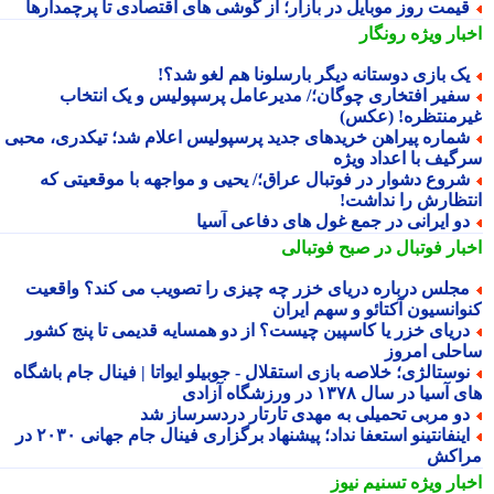
یمت روز موبایل در بازار؛ از گوشی های اقتصادی تا پرچمدارها
بار ویژه
رونگار
ک بازی دوستانه دیگر بارسلونا هم لغو شد؟!
فیر افتخاری چوگان؛/ مدیرعامل پرسپولیس و یک انتخاب
رمنتظره! (عکس)
ماره پیراهن خریدهای جدید پرسپولیس اعلام شد؛ تیکدری، محبی و
گیف با اعداد ویژه
روع دشوار در فوتبال عراق؛/ یحیی و مواجهه با موقعیتی که
تظارش را نداشت!
و ایرانی در جمع غول های دفاعی آسیا
بار فوتبال در صبح فوتبالی
جلس درباره دریای خزر چه چیزی را تصویب می کند؟ واقعیت
وانسیون آکتائو و سهم ایران
ریای خزر یا کاسپین چیست؟ از دو همسایه قدیمی تا پنج کشور
حلی امروز
وستالژی؛ خلاصه بازی استقلال - جوبیلو ایواتا | فینال جام باشگاه
سیا در سال ۱۳۷۸ در ورزشگاه آزادی
و مربی تحمیلی به مهدی تارتار دردسرساز شد
اینفانتینو استعفا نداد؛ پیشنهاد برگزاری فینال جام جهانی ۲۰۳۰ در
اکش
بار ویژه
تسنیم نیوز