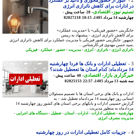
عبور از حضورمحوری و تاکید بر عملکرد
ادارات برای کاهش ناترازی انرژی
یم نیوز
-
اقتصادی
-
28 ساعت پیش -
14 مرداد 1405، 10:15
82027218
گزینی «حضور فیزیکی» با «مدیریت عملکرد»
ی کاهش ناترازی انرژی. - پیشنهاد به رییس
ور: جایگزینی حضور فیزیکی با مدیریت عملکرد برای کاهش ناترازی انرژی.
د حسن مهدوی فر،کارشناس ...
رازی انرژی
-
ناترازی
-
انرژی
-
مدیریت
-
حضور
-
عملکرد
-
فیزیکی
تعطیلی ادارات و بانک ها فردا چهارشنبه
گزاری بازار
-
اقتصادی
-
40 ساعت پیش -
1 مرداد 1405، 22:57
82025153
رات و بانک های برخی استان ها با تصمیم مسئولان
استانی روز چهارشنبه 14 مردادماه تعطیل شد. - به
گزارش حسینی ادارات و بانک‎های برخی استان های کشور روز چهارشنبه 14
ادماه به منظور مدیریت ...
رشنبه
-
تعطیلی ادارات
-
ادارات
-
استان
-
تعطیل
-
دستگاه های اجرایی
-
ریت مصرف انرژی
جزییات کامل تعطیلی ادارات در روز چهارشنبه