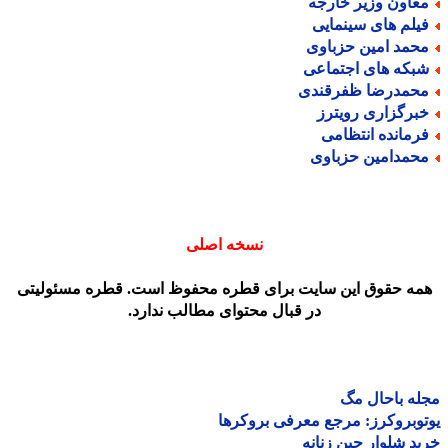
عاون وزیر خارجه
یلم های سینمایی
حمد امین حزباوی
بکه های اجتماعی
حمدرضا ظفرقندی
برگزاری رویترز
رمانده انتظامی
حمدامین حزباوی
نسخه اصلی
مه حقوق این سایت برای قطره محفوظ است. قطره مسئولیتی
در قبال محتوای مطالب ندارد.
ه باحال مگ
وبروکرز: مرجع معرفی بروکرها
د شلوار جین زنانه