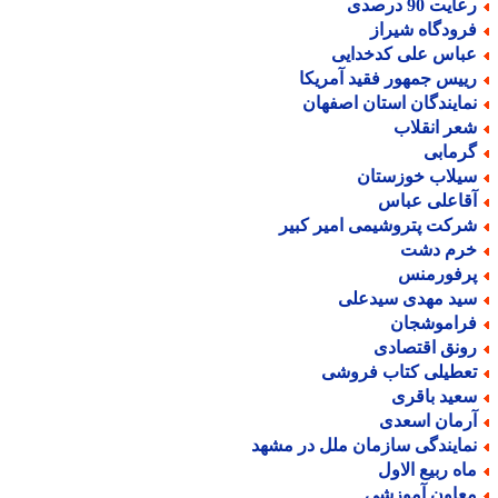
ایت 90 درصدی
رودگاه شیراز
باس علی کدخدایی
ییس جمهور فقید آمریکا
مایندگان استان اصفهان
عر انقلاب
رمابی
یلاب خوزستان
قاعلی عباس
رکت پتروشیمی امیر کبیر
رم دشت
رفورمنس
ید مهدی سیدعلی
راموشجان
ونق اقتصادی
عطیلی کتاب فروشی
عید باقری
رمان اسعدی
مایندگی سازمان ملل در مشهد
اه ربیع الاول
عاون آموزشی