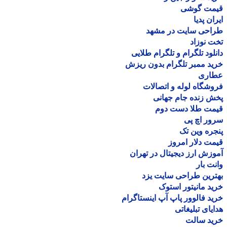
مت گوشی
ان پدیا
احی سایت در مشهد
 نوزاد
لود تلگرام و تلگرام طلایی
د ممبر تلگرام بدون ریزش
اری
شگاه لوله و اتصالات
 زنده جام جهانی
مت طلا دست دوم
ر اچ پی
ره وین تک
ت دلار امروز
زش ارز دیجیتال در تهران
ت بار
رین طراحی سایت یزد
د مانیتور استوک
د فالوور پاپ آپ اینستاگرام
یای تبلیغاتی
ید سالت