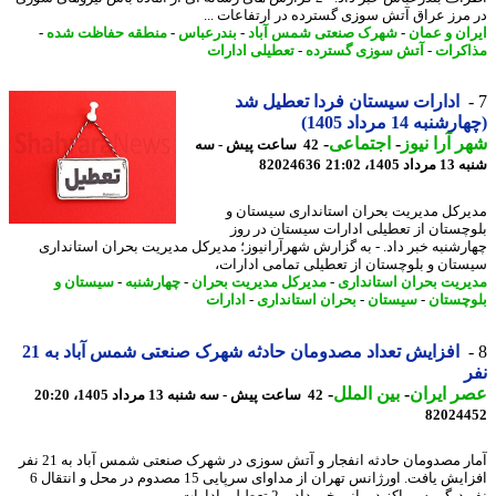
مرز عراق آتش سوزی گسترده در ارتفاعات ...
ان و عمان
-
شهرک صنعتی شمس آباد
-
بندرعباس
-
منطقه حفاظت شده
-
کرات
-
آتش سوزی گسترده
-
تعطیلی ادارات
ادارات سیستان فردا تعطیل شد
نبه 14 مرداد 1405)
 آرا نیوز
-
اجتماعی
-
42 ساعت پیش - سه
1405، 21:02
82024636
رکل مدیریت بحران استانداری سیستان و
چستان از تعطیلی ادارات سیستان در روز
رشنبه خبر داد. - به گزارش شهرآرانیوز؛ مدیرکل مدیریت بحران استانداری
تان و بلوچستان از تعطیلی تمامی ادارات،
ریت بحران استانداری
-
مدیرکل مدیریت بحران
-
چهارشنبه
-
سیستان و
چستان
-
سیستان
-
بحران استانداری
-
ادارات
افزایش تعداد مصدومان حادثه شهرک صنعتی شمس آباد به 21
 ایران
-
بین الملل
-
42 ساعت پیش - سه شنبه 13 مرداد 1405، 20:20
82024
آمار مصدومان حادثه انفجار و آتش سوزی در شهرک صنعتی شمس آباد به 21 نفر
افزایش یافت. اورژانس تهران از مداوای سرپایی 15 مصدوم در محل و انتقال 6