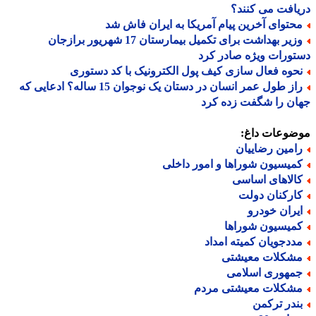
افت می کنند؟
حتوای آخرین پیام آمریکا به ایران فاش شد
وزیر بهداشت برای تکمیل بیمارستان 17 شهریور برازجان
ورات ویژه صادر کرد
حوه فعال سازی کیف پول الکترونیک با کد دستوری
راز طول عمر انسان در دستان یک نوجوان 15 ساله؟ ادعایی که
ن را شگفت زده کرد
ضوعات داغ:
امین رضاییان
میسیون شوراها و امور داخلی
الاهای اساسی
ارکنان دولت
یران خودرو
میسیون شوراها
ددجویان کمیته امداد
شکلات معیشتی
مهوری اسلامی
شکلات معیشتی مردم
ندر ترکمن