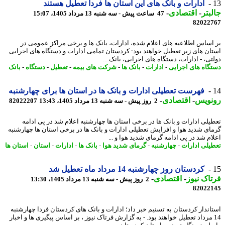
ادارات و بانک های این استان ها فردا تعطیل هستند
بتر
-
اقتصادی
-
47 ساعت پیش - سه شنبه 13 مرداد 1405، 15:07
82022
اساس اطلاعیه های اعلام شده، ادارات، بانک ها و برخی مراکز عمومی در
ان های زیر تعطیل خواهند بود: کردستان تمامی ادارات و دستگاه های اجرایی
تی، - ادارات، دستگاه های اجرایی، بانک ...
گاه های اجرایی
-
ادارات
-
بانک ها
-
شرکت های بیمه
-
تعطیل
-
دستگاه
-
بانک
فهرست تعطیلی ادارات و بانک ها در استان ها برای چهارشنبه
نویس
-
اقتصادی
-
2 روز پیش - سه شنبه 13 مرداد 1405، 13:43
82022207
یلی ادارات و بانک ها در برخی استان ها چهارشنبه اعلام شد در پی ادامه
ای شدید هوا و افزایش تعطیلی ادارات و بانک ها در برخی استان ها چهارشنبه
ام شد در پی ادامه گرمای شدید هوا و ...
یلی ادارات
-
چهارشنبه
-
گرمای شدید هوا
-
بانک ها
-
ادارات
-
استان
-
استان ها
کردستان روز چهارشنبه 14 مرداد ماه تعطیل شد
اک نیوز
-
اقتصادی
-
2 روز پیش - سه شنبه 13 مرداد 1405، 13:30
82022
اندار کردستان به تسنیم خبر داد؛ ادارات و بانک های کردستان فردا چهارشنبه
1 مرداد تعطیل خواهند بود. - به گزارش فرتاک نیوز ، بر اساس پیگیری ها و اخبار