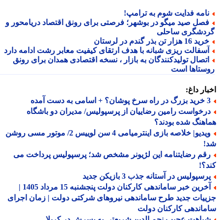
امه فدایت شوم به ترامپ!
صل صید میگو در بوشهر؛ فرصتی برای رونق اقتصاد دریامحور و
دشگری ساحلی
ید 16 هزار تن بذر گندم در لرستان
سفالت ریزی شبانه با هدف ارتقای کیفیت معابر رشت ادامه دارد
تصال تولیدکنندگان به بازار ، نسخه اقتصادی همدان برای رونق
ستاها است
ار داغ:
 اسامی به دست آمده
رخواست رامین رضاییان از پرسپولیس/ مدیران دو باشگاه
هنگ شده بودند؟
ویدیو| خلاصه بازی اینترمیامی 4 سن لوییس 2/ موتور مسی روشن
!
قم رضایتنامه این لژیونر مشخص شد؛ پرسپولیس پرداخت می
؟!
سپولیس در آستانه جذب 3 بازیکن جدید
آخرین خبر ساماندهی کارکنان دولت پنجشنبه 15 مرداد 1405 |
یات جدید طرح ساماندهی نیروهای شرکتی دولت | زمان اجرای
اندهی کارکنان دولت
باهت عجیب نجم الدین شریعتی به پسرش در کربلا