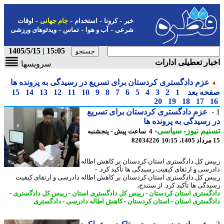
-
-
-
-
خبر
کرونا
استخدام
جام جهانی
اوقات
-
-
-
شرعی
آب و هوا
تماس
ویدئوهای ورزشی
15:05 | 1405/5/15
ار تعطیلی ادارات
سرویسها
عزم دادگستری کردستان برای تسریع در رسیدگی به پرونده ها
حه بعد
1
2
3
4
5
6
7
8
9
10
11
12
13
14
15
20
19
18
17
عزم دادگستری کردستان برای تسریع
رسیدگی به پرونده ها
یم نیوز
-
سیاسی
-
4 ساعت پیش - پنجشنبه
82034226
س کل دادگستری استان کردستان بر کاهش اطاله
رسی و ارتقای کیفیت رسیدگی ها تأکید کرد. -
س کل دادگستری استان کردستان بر کاهش اطاله دادرسی و ارتقای کیفیت
دگی ها تأکید کرد. از سنندج،
گستری استان کردستان
-
رییس کل دادگستری استان
-
رییس کل دادگستری
-
گستری استان
-
استان کردستان
-
کاهش اطاله دادرسی
-
دادگستری