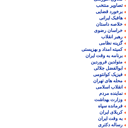
صاویر منتخب
رخورد قضایی
افبک ایرانی
لاصه داستان
راسان رضوی
هبر انقلاب
زینه نظامی
میته امداد و بهزیستی
رنامه به وقت ایران
تولدین فروردین
بوالفضل جلالی
یزیک کوانتومی
حله های تهران
نقلاب اسلامی
ماینده مردم
زارت بهداشت
رمانده سپاه
ربلای ایران
ه وقت ایران
ساله دکتری