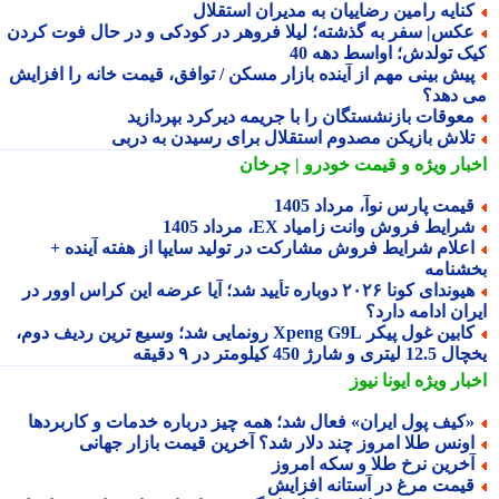
نایه رامین رضاییان به مدیران استقلال
کس| سفر به گذشته؛ لیلا فروهر در کودکی و در حال فوت کردن
ک تولدش؛ اواسط دهه 40
یش بینی مهم از آینده بازار مسکن / توافق، قیمت خانه را افزایش
 دهد؟
عوقات بازنشستگان را با جریمه دیرکرد بپردازید
لاش بازیکن مصدوم استقلال برای رسیدن به دربی
بار ویژه
و قیمت خودرو | چرخان
یمت پارس نوآ، مرداد 1405
رایط فروش وانت زامیاد EX، مرداد 1405
علام شرایط فروش مشارکت در تولید سایپا از هفته آینده +
شنامه
هیوندای کونا ۲۰۲۶ دوباره تأیید شد؛ آیا عرضه این کراس اوور در
ان ادامه دارد؟
کابین غول پیکر Xpeng G9L رونمایی شد؛ وسیع ترین ردیف دوم،
ری و شارژ 450 کیلومتر در ۹ دقیقه
بار ویژه
ایونا نیوز
کیف پول ایران» فعال شد؛ همه چیز درباره خدمات و کاربردها
ونس طلا امروز چند دلار شد؟ آخرین قیمت بازار جهانی
خرین نرخ طلا و سکه امروز
یمت مرغ در آستانه افزایش