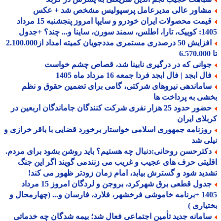
شاور عالی مدیرعامل پرسپولیس مشخص شد + عکس
قیمت محصولات ایران خودرو و سایپا امروز پنجشنبه 15 مرداد
 سورن، ساینا و... چند؟ +جدول
افزایش 50 درصدری مستمری مددجویان کمیته امداد از2.100.000
وانی که در درگیری نابینا شد، قصاص چشم خواست
ل ابجد | فال ابجد فردا جمعه 16 مرداد ماه 1405
اماندهی نیروهای شرکتی، گامی برای تضمین حقوق و نظم
ی به پرداخت ها
حضور حدود 25 هزار نفری شرکت کنندگان جاماندگان اربعین در
لای ایران
وزنامه جمهوری اسلامی خواستار برخورد قضایی با باقر خرازی و
ی شد
کترحسن روحانی:دنبال چه هستیم؟ باید روشن بشود برای مردم.
یتی حرف های عجیب و غریب می زنندمی گویند اگر این جنگ
ید شود و گسترش بیابد، امام زمان زودتر ظهور می کند!
جدول قطعی برق شهرکرد، بروجن و لردگان امروز 15 مرداد
1405 +برنامه خاموشی فرخشهر، فلارد، فارسان و... (چهارمحال و
یاری )
امانه جدید تأمین اجتماعی فعال شد؛ بیمه شدگان چه خدماتی