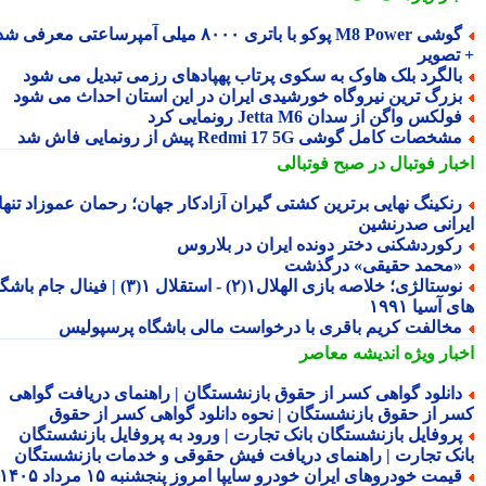
گوشی M8 Power پوکو با باتری ۸۰۰۰ میلی آمپرساعتی معرفی شد
تصویر
الگرد بلک هاوک به سکوی پرتاب پهپادهای رزمی تبدیل می شود
زرگ ترین نیروگاه خورشیدی ایران در این استان احداث می شود
ولکس واگن از سدان Jetta M6 رونمایی کرد
شخصات کامل گوشی Redmi 17 5G پیش از رونمایی فاش شد
بار فوتبال در صبح فوتبالی
نکینگ نهایی برترین کشتی گیران آزادکار جهان؛ رحمان عموزاد تنها
رانی صدرنشین
کوردشکنی دختر دونده ایران در بلاروس
محمد حقیقی» درگذشت
نوستالژی؛ خلاصه بازی الهلال۱(۲) - استقلال ۱(۳) | فینال جام باشگاه
 آسیا ۱۹۹۱
خالفت کریم باقری با درخواست مالی باشگاه پرسپولیس
بار ویژه
اندیشه معاصر
انلود گواهی کسر از حقوق بازنشستگان | راهنمای دریافت گواهی
ر از حقوق بازنشستگان | نحوه دانلود گواهی کسر از حقوق
روفایل بازنشستگان بانک تجارت | ورود به پروفایل بازنشستگان
نک تجارت | راهنمای دریافت فیش حقوقی و خدمات بازنشستگان
قیمت خودروهای ایران خودرو سایپا امروز پنجشنبه ۱۵ مرداد ۱۴۰۵ |