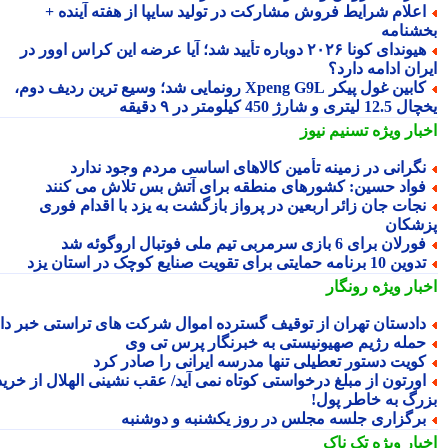
علام شرایط فروش مشارکت در تولید سایپا از هفته آینده +
شنامه
هیوندای کونا ۲۰۲۶ دوباره تأیید شد؛ آیا عرضه این کراس اوور در
ان ادامه دارد؟
کابین غول پیکر Xpeng G9L رونمایی شد؛ وسیع ترین ردیف دوم،
ری و شارژ 450 کیلومتر در ۹ دقیقه
بار ویژه
تسنیم نیوز
گرانی در زمینه تأمین کالاهای اساسی مردم وجود ندارد
واد حسین: کشورهای منطقه برای آتش بس تلاش می کنند
جات جان زائر اربعین در پرواز بازگشت به یزد با اقدام فوری
شکان
رلان برای 6 بازی سرمربی تیم ملی فوتبال اروگوئه شد
ین 10 برنامه حمایتی برای تقویت صنایع کوچک در استان یزد
بار ویژه
رونگار
ادستان تهران از توقیف گسترده اموال شرکت های تراستی خبر داد
مله رژیم صهیونیستی به خبرنگار پرس تی وی
ویت دستور تعطیلی تنها مدرسه ایرانی را صادر کرد
ورتون از مبلغ درخواستی کوتاه نمی آید/ عقب نشینی الهلال از خرید
رگ به خاطر پول!
رگزاری جلسه مجلس در روز یکشنبه و دوشنبه
بار ویژه
تک ناک