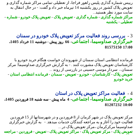
س شماره گذاری پلیس راهور فراجا، از تعطیلی تمامی مراکز شماره گذاری و
تعویض پلاک کشور در روز یکشنبه 14 تیرماه خبر داد و گفت: - در ﺣﺎل اﻧﺘﻘﺎل ﺑﻪ
ﺖ ﻣﻮرد ﻧﻈﺮ ﻫﺴﺘﯿﺪ...
کز شماره گذاری
-
شماره گذاری
-
تعویض پلاک
-
تعویض پلاک خودرو
-
شماره
-
یلی
-
یکشنبه
بررسی روند فعالیت مرکز تعویض پلاک خودرو در سمنان
رگزاری صداوسیما
-
اجتماعی
-
66 روز پیش - دوشنبه 11 خرداد 1405،
81575150
17
انده انتظامی استان سمنان از شهروندان خواست هنگام خرید خودرو با
شناسان تعویض پلاک مشورت کنند . - به گزارش خبرگزاری صداوسیما؛ مرکز
ان ،️ سردار موسی حسینی در بازرسی از روند ...
یض پلاک
-
کارشناسان
-
خودرو
-
تعویض
-
سمنان
-
فرمانده انتظامی استان
-
د خودرو
فعالیت مراکز تعویض پلاک در استان
رگزاری صداوسیما
-
اجتماعی
-
4 ماه پیش - سه شنبه 18 فروردین 1405،
81207232
10
مرکز تعویض پلاک در شهر کرمان از 8 فروردین و در شهرستانها از 15 فروردین
لیت خود را آغاز و به مراجعه کنندگان خدمات میدهد. - به گزارش خبرگزاری
وسیما مرکزکرمان ،مرکز تعویض پلاک در ...
یض پلاک
-
مرکز تعویض پلاک
-
مراکز تعویض پلاک
-
تعویض
-
فروردین
-
مراجعه