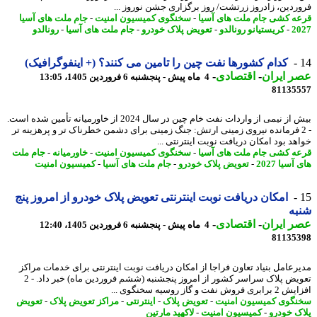
ردین، زادروز زرتشت/ روز برگزاری جشن نوروز ...
ه کشی جام ملت های آسیا
-
سخنگوی کمیسیون امنیت
-
جام ملت های آسیا
2
-
کریستیانو رونالدو
-
تعویض پلاک خودرو
-
جام ملت های آسیا
-
رونالدو
کدام کشورها نفت چین را تامین می کنند؟ (+ اینفوگرافیک)
 ایران
-
اقتصادی
-
4 ماه پیش - پنجشنبه 6 فروردین 1405، 13:05
81135
بیش از نیمی از واردات نفت خام چین در سال 2024 از خاورمیانه تأمین شده است.
 2 فرمانده نیروی زمینی ارتش: جنگ زمینی برای دشمن خطرناک تر و پرهزینه تر
هد بود امکان دریافت نوبت اینترنتی ...
ه کشی جام ملت های آسیا
-
سخنگوی کمیسیون امنیت
-
خاورمیانه
-
جام ملت
سیا 2027
-
تعویض پلاک خودرو
-
جام ملت های آسیا
-
کمیسیون امنیت
امکان دریافت نوبت اینترنتی تعویض پلاک خودرو از امروز پنج
به
 ایران
-
اقتصادی
-
4 ماه پیش - پنجشنبه 6 فروردین 1405، 12:40
81135
رعامل بنیاد تعاون فراجا از امکان دریافت نوبت اینترنتی برای خدمات مراکز
تعویض پلاک سراسر کشور از امروز پنجشنبه (ششم فروردین ماه) خبر داد. - 2
روش نفت و گاز روسیه سخنگوی ...
گوی کمیسیون امنیت
-
تعویض پلاک
-
اینترنتی
-
مراکز تعویض پلاک
-
تعویض
ک خودرو
-
کمیسیون امنیت
-
لاکهید مارتین