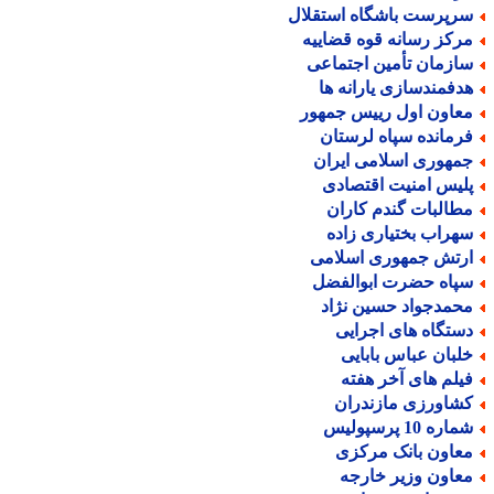
رپرست باشگاه استقلال
رکز رسانه قوه قضاییه
ازمان تأمین اجتماعی
دفمندسازی یارانه ها
عاون اول رییس جمهور
رمانده سپاه لرستان
مهوری اسلامی ایران
لیس امنیت اقتصادی
طالبات گندم کاران
هراب بختیاری زاده
رتش جمهوری اسلامی
پاه حضرت ابوالفضل
حمدجواد حسین نژاد
ستگاه های اجرایی
لبان عباس بابایی
یلم های آخر هفته
شاورزی مازندران
اره 10 پرسپولیس
عاون بانک مرکزی
عاون وزیر خارجه