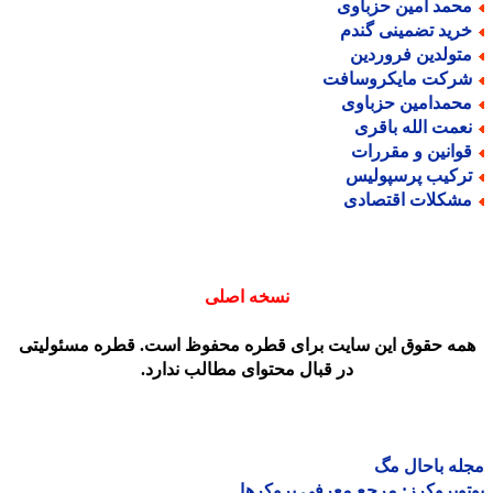
حمد امین حزباوی
رید تضمینی گندم
تولدین فروردین
رکت مایکروسافت
حمدامین حزباوی
عمت الله باقری
وانین و مقررات
رکیب پرسپولیس
شکلات اقتصادی
نسخه اصلی
مه حقوق این سایت برای قطره محفوظ است. قطره مسئولیتی
در قبال محتوای مطالب ندارد.
ه باحال مگ
وبروکرز: مرجع معرفی بروکرها