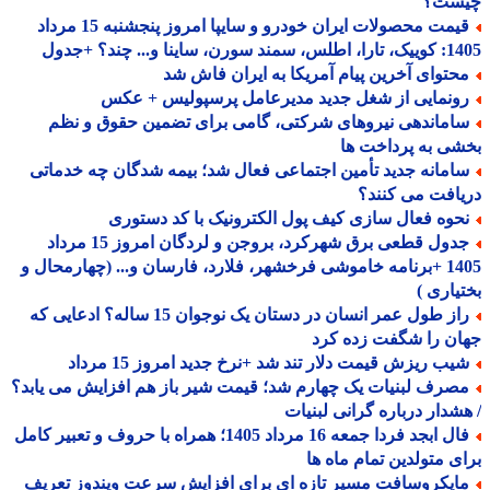
ست؟
قیمت محصولات ایران خودرو و سایپا امروز پنجشنبه 15 مرداد
 سورن، ساینا و... چند؟ +جدول
حتوای آخرین پیام آمریکا به ایران فاش شد
ونمایی از شغل جدید مدیرعامل پرسپولیس + عکس
اماندهی نیروهای شرکتی، گامی برای تضمین حقوق و نظم
ی به پرداخت ها
امانه جدید تأمین اجتماعی فعال شد؛ بیمه شدگان چه خدماتی
افت می کنند؟
حوه فعال سازی کیف پول الکترونیک با کد دستوری
جدول قطعی برق شهرکرد، بروجن و لردگان امروز 15 مرداد
1405 +برنامه خاموشی فرخشهر، فلارد، فارسان و... (چهارمحال و
یاری )
راز طول عمر انسان در دستان یک نوجوان 15 ساله؟ ادعایی که
ن را شگفت زده کرد
یب ریزش قیمت دلار تند شد +نرخ جدید امروز 15 مرداد
صرف لبنیات یک چهارم شد؛ قیمت شیر باز هم افزایش می یابد؟
شدار درباره گرانی لبنیات
فال ابجد فردا جمعه 16 مرداد 1405؛ همراه با حروف و تعبیر کامل
ی متولدین تمام ماه ها
ایکروسافت مسیر تازه ای برای افزایش سرعت ویندوز تعریف