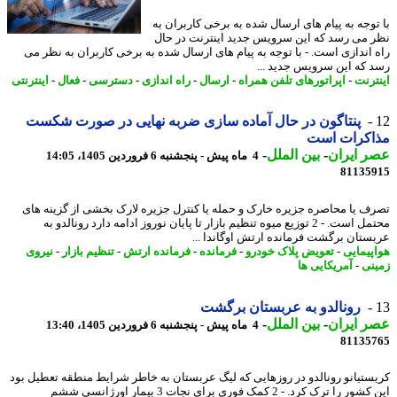
توجه به پیام های ارسال شده به برخی کاربران به
 می رسد که این سرویس جدید اینترنت در حال
 اندازی است. - با توجه به پیام های ارسال شده به برخی کاربران به نظر می
 که این سرویس جدید ...
ترنت
-
اپراتورهای تلفن همراه
-
ارسال
-
راه اندازی
-
دسترسی
-
فعال
-
اینترنتی
پنتاگون در حال آماده سازی ضربه نهایی در صورت شکست
اکرات است
 ایران
-
بین الملل
-
4 ماه پیش - پنجشنبه 6 فروردین 1405، 14:05
81135
ف یا محاصره جزیره خارک و حمله یا کنترل جزیره لارک بخشی از گزینه های
محتمل است. - 2 توزیع میوه تنظیم بازار تا پایان نوروز ادامه دارد رونالدو به
ستان برگشت فرمانده ارتش اوگاندا ...
پیمایی
-
تعویض پلاک خودرو
-
فرمانده
-
فرمانده ارتش
-
تنظیم بازار
-
نیروی
نی
-
آمریکایی ها
رونالدو به عربستان برگشت
 ایران
-
بین الملل
-
4 ماه پیش - پنجشنبه 6 فروردین 1405، 13:40
81135
ستیانو رونالدو در روزهایی که لیگ عربستان به خاطر شرایط منطقه تعطیل بود
این کشور را ترک کرد. - 2 کمک فوری برای نجات 3 بیمار اورژانسی ششم