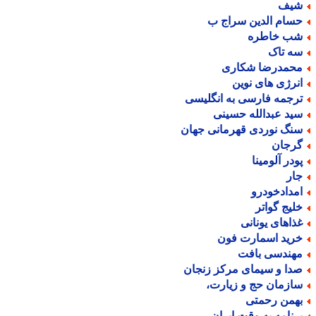
یف
سام الدین سراج ب
ب خاطره
ه تاک
حمدرضا شکاری
نرژی های نوین
رجمه فارسی به انگلیسی
ید عبدالله حسینی
نگ نوردی قهرمانی جهان
رجان
ودر آلومینا
ار
مدادخودرو
لیج گواتر
ذاهای یونانی
رید اسمارت فون
هندسی بافت
دا و سیمای مرکز زنجان
ازمان حج و زیارت،
همن رحمتی
رنامه به وقت ایران