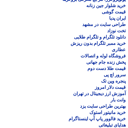
د شلوار جین زنانه
مت گوشی
ان پدیا
احی سایت در مشهد
 نوزاد
لود تلگرام و تلگرام طلایی
د ممبر تلگرام بدون ریزش
اری
شگاه لوله و اتصالات
 زنده جام جهانی
مت طلا دست دوم
ر اچ پی
ره وین تک
ت دلار امروز
زش ارز دیجیتال در تهران
ت بار
رین طراحی سایت یزد
د مانیتور استوک
د فالوور پاپ آپ اینستاگرام
یای تبلیغاتی