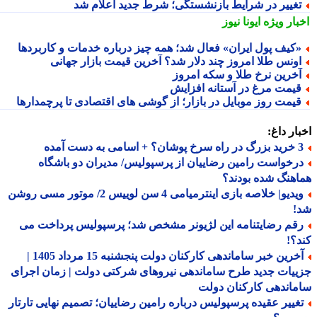
غییر در شرایط بازنشستگی؛ شرط جدید اعلام شد
بار ویژه
ایونا نیوز
کیف پول ایران» فعال شد؛ همه چیز درباره خدمات و کاربردها
ونس طلا امروز چند دلار شد؟ آخرین قیمت بازار جهانی
خرین نرخ طلا و سکه امروز
یمت مرغ در آستانه افزایش
یمت روز موبایل در بازار؛ از گوشی های اقتصادی تا پرچمدارها
ار داغ:
 اسامی به دست آمده
رخواست رامین رضاییان از پرسپولیس/ مدیران دو باشگاه
هنگ شده بودند؟
ویدیو| خلاصه بازی اینترمیامی 4 سن لوییس 2/ موتور مسی روشن
!
قم رضایتنامه این لژیونر مشخص شد؛ پرسپولیس پرداخت می
؟!
آخرین خبر ساماندهی کارکنان دولت پنجشنبه 15 مرداد 1405 |
یات جدید طرح ساماندهی نیروهای شرکتی دولت | زمان اجرای
اندهی کارکنان دولت
غییر عقیده پرسپولیس درباره رامین رضاییان؛ تصمیم نهایی تارتار