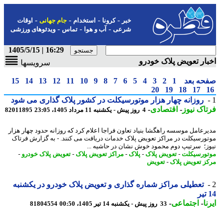
-
-
-
-
خبر
کرونا
استخدام
جام جهانی
اوقات
-
-
-
شرعی
آب و هوا
تماس
ویدئوهای ورزشی
16:29 | 1405/5/15
ار تعویض پلاک خودرو
سرویسها
حه بعد
1
2
3
4
5
6
7
8
9
10
11
12
13
14
15
20
19
18
17
روزانه چهار هزار موتورسیکلت در کشور پلاک گذاری می شود
اک نیوز
-
اقتصادی
-
4 روز پیش - یکشنبه 11 مرداد 1405، 23:05
82011895
رعامل موسسه راهگشا بنیاد تعاون فراجا اعلام کرد که روزانه حدود چهار هزار
ورسیکلت در مراکز تعویض پلاک خدمات دریافت می کنند. - به گزارش فرتاک
ز؛ سرتیپ دوم محمود خوش نشان در حاشیه ...
ورسیکلت
-
تعویض پلاک
-
پلاک
-
مراکز تعویض پلاک
-
تعویض پلاک خودرو
-
ز تعویض پلاک
-
تعویض
تعطیلی مراکز شماره گذاری و تعویض پلاک خودرو در یکشنبه
ا
-
اجتماعی
-
33 روز پیش - یکشنبه 14 تیر 1405، 00:50
81804554