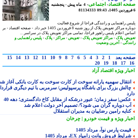
حه اقتصاد
-
اجتماعی
-
4 ماه پیش - پنجشنبه
81134333
س راهنمایی و رانندگی فراجا از شروع فعالیت
دوباره مراکز تعویض پلاک از روز شنبه 8 فروردین 1405 خبر داد. - صفحه اقتصاد - بر
س اعلام پلیس راهور فراجا، تمامی مراکز تعویض پلاک در سراسر ...
یض پلاک
-
مراکز تعویض پلاک
-
تعویض
-
مراکز
-
پلاک
-
پلیس راهنمایی و
ندگی
-
آخرین وضعیت
حه بعد
1
2
3
4
5
6
7
8
9
10
11
12
13
14
15
20
19
18
17
بار ویژه
اقتصاد آزاد
نتقال سهمیه یارانه سوخت از کارت سوخت به کارت بانکی آغاز شد
الش بزرگ برای باشگاه پرسپولیس/ سرمربی با تیم دیگری قرارداد
رد
کس| سفر زمان؛ عبور درشکه از مقابل کاخ دادگستری؛ دهه 40
ب دوباره گران می شود؟/ تصمیم آخر دولت اعلام شد
نایه رامین رضاییان به مدیران استقلال
بار ویژه
و قیمت خودرو | چرخان
یمت پارس نوآ، مرداد 1405
رایط فروش وانت زامیاد EX، مرداد 1405