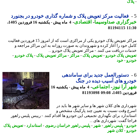
اک
فعالیت مرکز تعویض پلاک و شماره گذاری خودرو در بجنورد
رگزاری صداوسیما
-
اقتصادی
-
4 ماه پیش - یکشنبه 16 فروردین 1405،
81194115
11
مراکز تعویض پلاک خودرو یکی از مراکزی است که از امروز 15 فروردین فعالیت
ل خود را آغاز کرده و شهروندان به صورت روزانه به این مراکز مراجعه و
ات دریافت می کنند. - مراکز تعویض پلاک خودرو ...
یض پلاک خودرو
-
تعویض پلاک
-
مراکز
-
مراکز تعویض پلاک
-
پلاک خودرو
-
رو
-
خود
دستورالعمل جدید برای ساماندهی
رو های آسیب دیده در جنگ
 آرا نیوز
-
اجتماعی
-
4 ماه پیش - یکشنبه 16
 1405، 09:08
81193098
داری های کلان شهر ها و سایر شهر ها باید در
ع وقت نسبت به تعیین چند پارکینگ مشخص و
اندارد برای نگهداری تجمیعی این خودرو ها اقدام کنند. - رییس پلیس راهور
جا گفت: شهرداری های ...
رو
-
پلیس راهور
-
شهر
-
پلیس راهور خراسان رضوی
-
استاندارد
-
تعویض پلاک
رو
-
کلان شهر