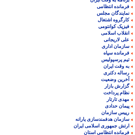
رمانده انتظامی
مایندگان مجلس
ارگروه اشتغال
یزیک کوانتومی
نقلاب اسلامی
لی لاریجانی
ازمان اداری
رمانده سپاه
یم پرسپولیس
ه وقت ایران
ساله دکتری
خرین وضعیت
زارش بازار
ظام پرداخت
هدی تارتار
یمان حدادی
ییس سازمان
ازمان هدفمندسازی یارانه
رتش جمهوری اسلامی ایران
رمانده انتظامی استان