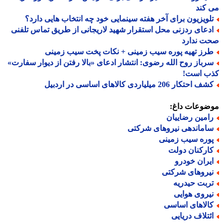
کند
لویزیون برای آخر هفته سینمایی خود چه انتخاب هایی دارد؟
دعای ردزنی محل استقرار شهید لاریجانی از طریق تماس تلفنی
ت ندارد
رز تهیه پوره سیب زمینی + نکات پخت سیب زمینی
رباز روح الله رضوی: انتشار ادعای «بالا رفتن از دیوار سفارت»
ب است!
 احتکار 206 میلیاردی کالاهای اساسی در اردبیل
ضوعات داغ:
امین رضاییان
اماندهی نیروهای شرکتی
وره سیب زمینی
ارکنان دولت
یران خودرو
یروهای شرکتی
ربت حیدریه
یروی هوایی
الاهای اساسی
ئتلاف دریایی