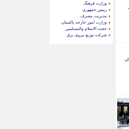
جام جم
وزارت فرهنگ
جدید پرس
رییس جمهوری
جماران
مدیریت مصرف
جوان ایرانی
وزارت امور خارجه پاکستان
جهان مانا
حجت الاسلام والمسلمین
جهان نگر
شرکت توزیع نیروی برق
جهان نیوز
چطور
چمپیونات
چمدون
ان
چه خبر
حادثه 24
حرف تو
حوادث پلاس
حوزه نیوز
خبر آنلاین
خبر جنوب
خبر سیاسی
خبر گردون
خبر ورزشی
خبرجو