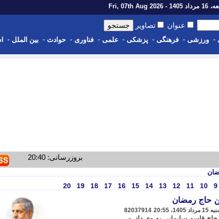
14 - Fri, 07th Aug 2026
عنوان
تصاویر
-
-
-
-
-
-
-
-
ورزشی
فرهنگی
پزشکی
علمی
فناوری
حوادث
بین الملل
اس
بروزرسانی: 20:40
ضان
20
19
18
17
16
15
14
13
12
11
10
9
عین حاج رمضان
82037914
اج قاسم سلیمانی به وی داد. -