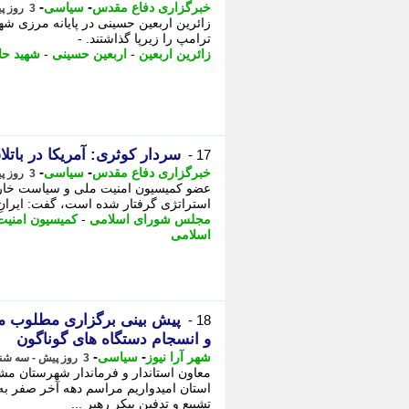
-
-
خبرگزاری دفاع مقدس
سیاسی
3 روز پیش - سه شنبه 13 مرداد 1405، 16:30
زائرین اربعین حسینی در پایانه مرزی 
ترامپ را زیرپا گذاشتند. -
زائرین اربعین
-
اربعین حسینی
-
شهید حا
سردار کوثری: آمریکا در بات
17 -
-
-
خبرگزاری دفاع مقدس
سیاسی
3 روز پیش - سه شنبه 13 مرداد 1405، 13:20
عضو کمیسیون امنیت ملی و سیاست خارجی 
استراتژی گرفتار شده است، گفت: ایرانِ 
مجلس شورای اسلامی
-
کمیسیون امنیت
اسلامی
پیش بینی برگزاری مطلوب مر
18 -
و انسجام دستگاه های گوناگون
-
-
شهر آرا نیوز
سیاسی
3 روز پیش - سه شنبه 13 مرداد 1405، 11:42
معاون استاندار و فرماندار شهرستان مش
استان امیدواریم مراسم دهه آخر صفر به
تشییع و تدفین پیکر رهبر ...