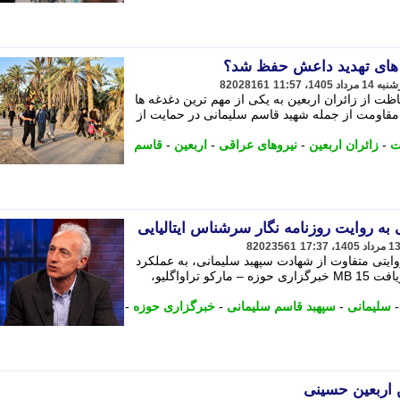
ل های تهدید داعش حفظ شد؟
82028161
ت از زائران اربعین به یکی از مهم ترین دغدغه ها
 مقاومت از جمله شهید قاسم سلیمانی در حمایت از
ت
-
زائران اربعین
-
نیروهای عراقی
-
اربعین
-
قاسم
ه روایت روزنامه نگار سرشناس ایتالیایی
82023561
روایتی متفاوت از شهادت سپهبد سلیمانی، به عملکرد
احمقانه و متناقض غرب اشاره کرد . - دریافت 15 MB خبرگزاری حوزه – مارکو تراواگلیو،
سلیمانی
-
سپهبد قاسم سلیمانی
-
خبرگزاری حوزه
-
 اربعین حسینی