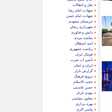
پویه آنلاین
نقل و انتقالات
پیام نفت
شهادت امام رضا
تابناک
شهادت امام حسن
تازه نیوز
عربستان سعودی
تبیان
شهرداری زنجان
تجارت نیوز
دانش و فناوری
تحریریه
نماینده مردم
ترابر نیوز
امید استقلال
ترفندباز
ریاست جمهوری
تریبون اقتصاد
فوتبال ایران
تسنیم نیوز
تأمین آب شرب
تک ناک
ایران و عمان
تکراتو
گزارش بازار
توریسم آنلاین
ترویج فرهنگ
تولید نیوز
حجت الاسلام
تیتر فوری
حسن عابدینی
تیکنا
مهدی تارتار
جاب ویژن
معاون سیاسی
جار نیوز
بهره برداری
جالبتر
پیامبر اکرم