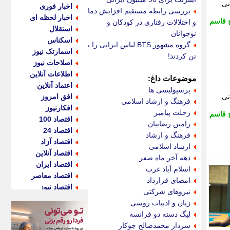
مانی
اخبار فوری
بررسی رابطه مستقیم افزایش دما
اخبار لحظه ای
 قاسم
و اختلالات رفتاری در کودکان و
استقلال
نوجوانان
اسکناس
گروه مشهور BTS لباس ایرانی را بر
اسمارتک نیوز
تن کردند!
اصلاحات نیوز
اطلاعات آنلاین
موضوعات داغ:
اعتماد آنلاین
پرسپولیسی ها
مانی
افق امروز
فرهنگ و ارشاد اسلامی
افکارنیوز
رحلت پیامبر
 قاسم
اقتصاد 100
رامین رضاییان
اقتصاد 24
فرهنگ و ارشاد
اقتصاد آزاد
ارشاد اسلامی
اقتصاد آنلاین
دهه آخر ماه صفر
اقتصاد ایران
اسلام آباد غرب
اقتصاد معاصر
امضای قرارداد
اقتصاد نیوز
نیروهای شرکتی
اکو ایران
زبان و ادبیات روسی
اکوفارس
لیگ دسته دو فرانسه
اکونگار
سردار محمدصالح جوکار