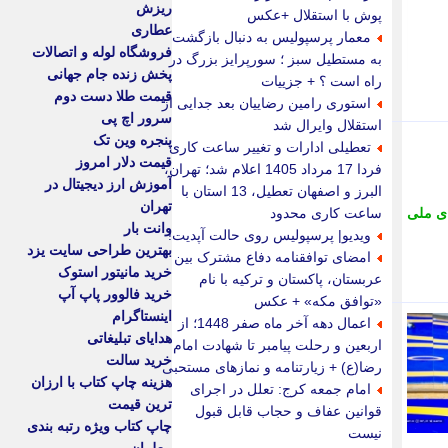
ریزش
پوش با استقلال +عکس
عطاری
معمار پرسپولیس به دنبال بازگشت
فروشگاه لوله و اتصالات
به مستطیل سبز ؛ سورپرایز بزرگ در
پخش زنده جام جهانی
راه است ؟ + جزییات
قیمت طلا دست دوم
استوری رامین رضاییان بعد جدایی از
سرور اچ پی
استقلال وایرال شد
پنجره وین تک
تعطیلی ادارات و تغییر ساعت کاری
قیمت دلار امروز
فردا 17 مرداد 1405 اعلام شد؛ تهران،
آموزش ارز دیجیتال در
البرز و اصفهان تعطیل، 13 استان با
تهران
ی ملی
ساعت کاری محدود
وانت بار
ویدیو| پرسپولیس روی حالت آپدیت!
بهترین طراحی سایت یزد
امضای توافقنامه دفاع مشترک بین
خرید مانیتور استوک
عربستان، پاکستان و ترکیه با نام
خرید فالوور پاپ آپ
«توافق مکه» + عکس
اینستاگرام
اعمال دهه آخر ماه صفر 1448؛ از
هدایای تبلیغاتی
اربعین و رحلت پیامبر تا شهادت امام
خرید سالت
رضا(ع) + زیارتنامه و نمازهای مستحبی
هزینه چاپ کتاب با ارزان
امام جمعه کرج: تعلل در اجرای
ترین قیمت
قوانین عفاف و حجاب قابل قبول
چاپ کتاب ویژه رتبه بندی
نیست