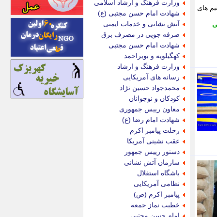
وزارت فرهنگ و ارشاد اسلامی
 کمپ تیم های
اینتیتر
شهادت امام حسن مجتبی (ع)
ایونا نیوز
آتش نشانی و خدمات ایمنی
ی
بازتاب آنلاین
صرفه جویی در مصرف برق
باشگاه خبرنگاران
شهادت امام حسن مجتبی
باغستان نیوز
کهگیلویه و بویراحمد
بامبوک
وزارت فرهنگ و ارشاد
ببین و بخون
رسانه های آمریکایی
بدینسان
محمدجواد حسین نژاد
بنکر
کودکان و نوجوانان
بیت ران
معاون رییس جمهوری
پارس فوتبال
شهادت امام رضا (ع)
پارسینه
رحلت پیامبر اکرم
پارسینه پلاس
عقب نشینی آمریکا
پاز آنلاین
دستور رییس جمهور
پاس گل
سازمان آتش نشانی
پانا
باشگاه استقلال
پرتو نیوز
نظامی آمریکایی
پرسون
پیامبر اکرم (ص)
پنجره نیوز
خطیب نماز جمعه
پویامگ
امام حسن مجتبی