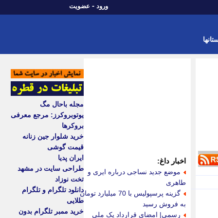
-
ورود
عضویت
تانها
مجله باحال مگ
یوتوبروکرز: مرجع معرفی
بروکرها
خرید شلوار جین زنانه
قیمت گوشی
ایران پدیا
اخبار داغ:
طراحی سایت در مشهد
موضع جدید نساجی درباره ایری و
تخت نوزاد
طاهری
دانلود تلگرام و تلگرام
گزینه پرسپولیس با 70 میلیارد تومان
طلایی
به فروش رسید
خرید ممبر تلگرام بدون
رسمی| امضای قرارداد یک ملی