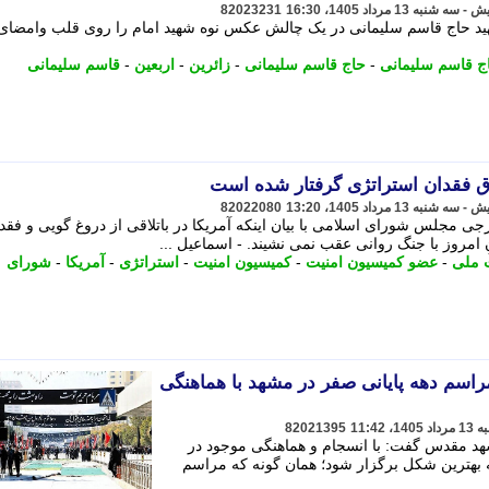
82023231
شهید حاج قاسم سلیمانی در یک چالش عکس نوه شهید امام را روی قلب وامضای
ج قاسم سلیمانی
-
حاج قاسم سلیمانی
-
زائرین
-
اربعین
-
قاسم سلیمانی
لاق فقدان استراتژی گرفتار شده است
82022080
مجلس شورای اسلامی با بیان اینکه آمریکا در باتلاقی از دروغ گویی و فقد
امروز با جنگ روانی عقب نمی نشیند. - اسماعیل ...
 ملی
-
عضو کمیسیون امنیت
-
کمیسیون امنیت
-
استراتژی
-
آمریکا
-
شورای
اسم دهه پایانی صفر در مشهد با هماهنگی
82021395
هد مقدس گفت: با انسجام و هماهنگی موجود در
 بهترین شکل برگزار شود؛ همان گونه که مراسم