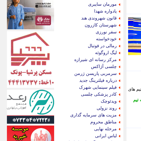
اکونیوز
مورمان سایبری
الف
یادواره شهدا
انتشار آنلاین
قانون شهروندی هند
اندیشه قرن
شهرستان کازرون
اندیشه معاصر
سفر نورزی
اندیشه ها
خودخواسته
انرژی پرس
رمالی در فوتبال
ای استخدام
لیگ اروگوئه
ایتنا
مرکز رسانه ای شیرازه
ایراف
چلسی آژاکس
ایران آرت
سرمربی پاریسن ژرمن
ایران آنلاین
درباره فیلترینگ جدید
ایران زندگی
فیلم سینمایی شهرک
 کمپ تیم های
ایران فوری
کادر پزشکی چلسی
ایرانی روز
تیم
ویدئوچک
ایرانیتال
روند نزولی
ایرنا
مزیت های سرمایه گذاری
ایسکانیوز
مناطق محروم
ایسنا
مرحله نهایی
ایکنا
لباس ایرانی
ایلنا