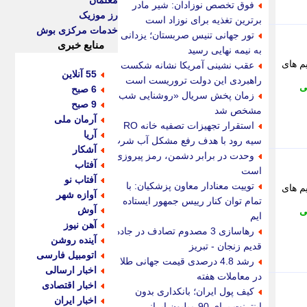
معلمان
فوق تخصص نوزادان: شیر مادر
رز موزیک
برترین تغذیه برای نوزاد است
خدمات مرکزی بوش
تور جهانی تنیس صربستان؛ یزدانی
منابع خبری
به نیمه نهایی رسید
مپ تیم های
عقب نشینی آمریکا نشانه شکست
55 آنلاین
راهبردی این دولت تروریست است
ی
6 صبح
زمان پخش سریال «روشنایی شب»
9 صبح
مشخص شد
آرمان ملی
استقرار تجهیزات تصفیه خانه RO
آریا
سیه رود با هدف رفع مشکل آب شرب
آشکار
وحدت در برابر دشمن، رمز پیروزی
آفتاب
است
آفتاب نو
توییت معنادار معاون پزشکیان: با
مپ تیم های
آوازه شهر
تمام توان کنار رییس جمهور ایستاده
آوش
ی
ایم
آهن نیوز
رهاسازی 3 مصدوم تصادف در جاده
آینده روشن
قدیم زنجان - تبریز
اتومبیل فارسی
رشد 4.8 درصدی قیمت جهانی طلا
اخبار ارسالی
در معاملات هفته
اخبار اقتصادی
کیف پول ایران؛ بانکداری بدون
اخبار ایران
اینترنت برای 90 میلیون ایرانی