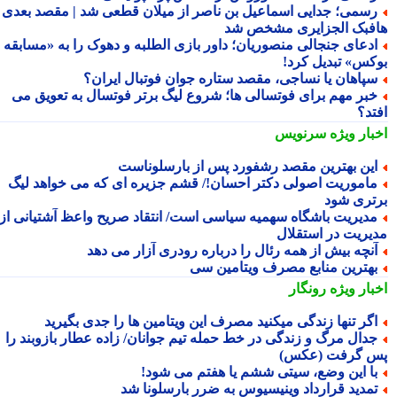
سمی؛ جدایی اسماعیل بن ناصر از میلان قطعی شد | مقصد بعدی
فبک الجزایری مشخص شد
دعای جنجالی منصوریان؛ داور بازی الطلبه و دهوک را به «مسابقه
کس» تبدیل کرد!
پاهان یا نساجی، مقصد ستاره جوان فوتبال ایران؟
بر مهم برای فوتسالی ها؛ شروع لیگ برتر فوتسال به تعویق می
تد؟
بار ویژه
سرنویس
ین بهترین مقصد رشفورد پس از بارسلوناست
اموریت اصولی دکتر احسان!/ قشم جزیره ای که می خواهد لیگ
تری شود
دیریت باشگاه سهمیه سیاسی است/ انتقاد صریح واعظ آشتیانی از
یریت در استقلال
نچه بیش از همه رئال را درباره رودری آزار می دهد
هترین منابع مصرف ویتامین سی
بار ویژه
رونگار
گر تنها زندگی میکنید مصرف این ویتامین ها را جدی بگیرید
دال مرگ و زندگی در خط حمله تیم جوانان/ زاده عطار بازوبند را
 گرفت (عکس)
ا این وضع، سیتی ششم یا هفتم می شود!
مدید قرارداد وینیسیوس به ضرر بارسلونا شد