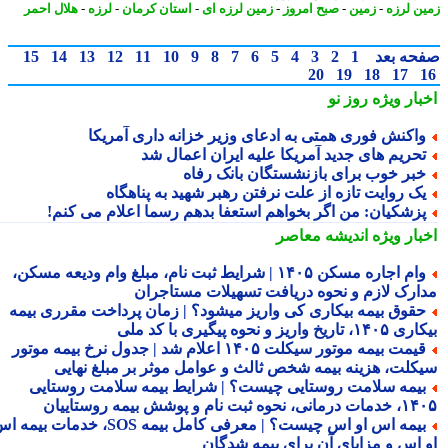
ن لرزه
-
زمین
-
صبح امروز
-
زمین لرزه ای
-
استان کرمان
-
لرزه
-
هلال احمر
حه بعد
1
2
3
4
5
6
7
8
9
10
11
12
13
14
15
20
19
18
17
بار ویژه
روز نو
اکنش فوری همتی به ادعای وزیر خزانه داری آمریکا
حریم های جدید آمریکا علیه ایران اعمال شد
بر خوب برای بازنشستگان بانک رفاه
ک روایت تازه از علت نرفتن رهبر شهید به پناهگاه
زشکیان: من اگر بخواهم استعفا بدهم رسما اعلام می کنم!
بار ویژه
اندیشه معاصر
وام اجاره مسکن ۱۴۰۵ | شرایط ثبت نام، مبلغ وام ودیعه مسکن،
ارک لازم و نحوه دریافت تسهیلات مستاجران
قوق بیمه بیکاری کی واریز میشود؟ | زمان پرداخت مقرری بیمه
تاریخ واریز و نحوه پیگیری با کد ملی
قیمت بیمه موتور سیکلت ۱۴۰۵ اعلام شد | جدول نرخ بیمه موتور
کلت، هزینه بیمه شخص ثالث و عوامل موثر بر مبلغ نهایی
یمه سلامت روستایی چیست؟ | شرایط بیمه سلامت روستایی
نحوه ثبت نام و پوشش بیمه روستاییان
بیمه اس او اس چیست؟ | معرفی کامل بیمه SOS، خدمات بیمه اس
 اس و مزایای آن برای بیمه شدگان