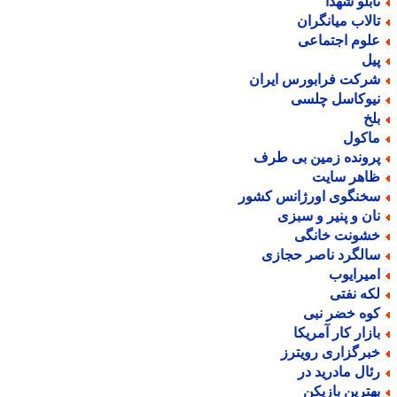
ابلو شهدا
الاب میانگران
لوم اجتماعی
یل
رکت فرابورس ایران
یوکاسل چلسی
لخ
اکول
رونده زمین بی طرف
اهر سایت
خنگوی اورژانس کشور
ان و پنیر و سبزی
شونت خانگی
الگرد ناصر حجازی
میرایوب
که نفتی
وه خضر نبی
ازار کار آمریکا
برگزاری رویترز
ئال مادرید در
هترین بازیکن