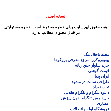
نسخه اصلی
مه حقوق این سایت برای قطره محفوظ است. قطره مسئولیتی
در قبال محتوای مطالب ندارد.
ه باحال مگ
وبروکرز: مرجع معرفی بروکرها
د شلوار جین زنانه
مت گوشی
ان پدیا
احی سایت در مشهد
 نوزاد
لود تلگرام و تلگرام طلایی
د ممبر تلگرام بدون ریزش
اری
شگاه لوله و اتصالات