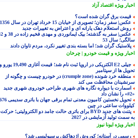
بار ویژه
اقتصاد آزاد
یمت برق گران شده است؟
کس| سفر زمان؛ تصویری از خیابان 15 خرداد تهران در سال 1356
وش استعلام دهک یارانه ای و اعتراض به تغییرات جدید
عکس| سفر به گذشته؛ بیک ایمانوردی و مهدی فخیم زاده در 38 و 32
لگی؛ سال 53
لاستیک گران شد؛ اما بسته بندی تغییر نکرد، مردم تاوان دادند
بار ویژه
و قیمت خودرو | چرخان
جیلی E2 الکتریکی در اروپا ثبت نام شد؛ قیمت آغازی 19,490 یورو و
ویل ها از سپتامبر
منطقه خرد شونده (crumple zone) در خودرو چیست و چگونه از
نشینان محافظت می کند
سمارت با دیواره نگاره های شهری طراحی خودروی شهری جدید
تحویل نخستین کامیون معدنی تمام برقی جهان با باتری سدیمی 676
لووات ساعتی در چین
پتنت های جدید BYD برای باتری حالت جامد دو الکترولیتی؛ حرکت
سمت تولید آزمایشی در 2027
بار ویژه
ایونا نیوز
سمی در آستانه؛ کوروش اژدهاکش پرسپولیسی شد؟