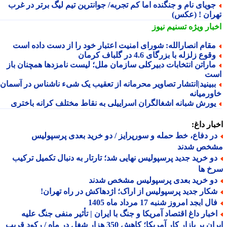
ویای نام و جنگنده اما کم تجربه/ جوانترین تیم لیگ برتر در غرب
ران ! (عکس)
بار ویژه
تسنیم نیوز
قام انصارالله: شورای امنیت اعتبار خود را از دست داده است
قوع زلزله با بزرگای 4.6 در گلباف کرمان
اراتن انتخابات دبیرکلی سازمان ملل؛ لیست نامزدها همچنان باز
ت
بینید|انتشار تصاویر محرمانه از تعقیب یک شیء ناشناس در آسمان
ورمیانه
ورش شبانه اشغالگران اسراییلی به نقاط مختلف کرانه باختری
ار داغ:
ر دفاع، خط حمله و سورپرایز / دو خرید بعدی پرسپولیس
خص شدند
و خرید جدید پرسپولیس نهایی شد؛ تارتار به دنبال تکمیل ترکیب
خ ها
و خرید بعدی پرسپولیس مشخص شدند
کار جدید پرسپولیس از اراک؛ اژدهاکش در راه تهران!
ل ابجد امروز شنبه 17 مرداد ماه 1405
خبار داغ اقتصاد آمریکا و جنگ با ایران | تأثیر منفی جنگ علیه
ایران بر بازار کار آمریکا؛ کاهش 350 هزار شغل در ماه / رکود قریب