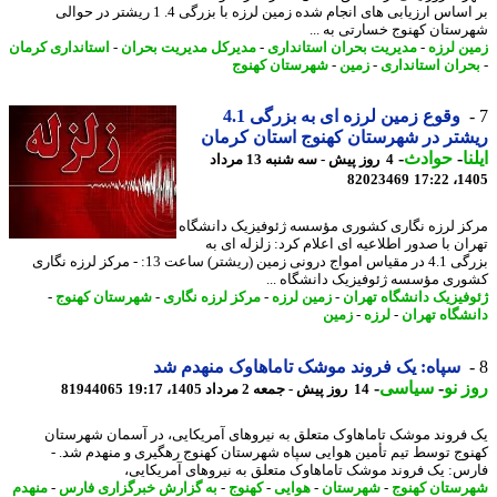
بر اساس ارزیابی های انجام شده زمین لرزه با بزرگی 4. 1 ریشتر در حوالی
ستان کهنوج خسارتی به ...
ن لرزه
-
مدیریت بحران استانداری
-
مدیرکل مدیریت بحران
-
استانداری کرمان
ران استانداری
-
زمین
-
شهرستان کهنوج
وقوع زمین لرزه ای به بزرگی 4.1
تر در شهرستان کهنوج استان کرمان
ا
-
حوادث
-
4 روز پیش - سه شنبه 13 مرداد
82023469
1405
ز لرزه نگاری کشوری مؤسسه ژئوفیزیک دانشگاه
ان با صدور اطلاعیه ای اعلام کرد: زلزله ای به
بزرگی 4.1 در مقیاس امواج درونی زمین (ریشتر) ساعت 13: - مرکز لرزه نگاری
ری مؤسسه ژئوفیزیک دانشگاه ...
فیزیک دانشگاه تهران
-
زمین لرزه
-
مرکز لرزه نگاری
-
شهرستان کهنوج
-
شگاه تهران
-
لرزه
-
زمین
سپاه: یک فروند موشک تاماهاوک منهدم شد
 نو
-
سیاسی
-
14 روز پیش - جمعه 2 مرداد 1405، 19:17
81944065
فروند موشک تاماهاوک متعلق به نیروهای آمریکایی، در آسمان شهرستان
وج توسط تیم تأمین هوایی سپاه شهرستان کهنوج رهگیری و منهدم شد. -
س: یک فروند موشک تاماهاوک متعلق به نیروهای آمریکایی،
ستان کهنوج
-
شهرستان
-
هوایی
-
کهنوج
-
به گزارش خبرگزاری فارس
-
منهدم