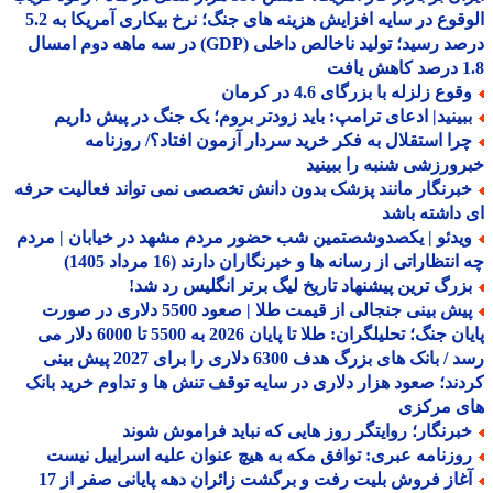
الوقوع در سایه افزایش هزینه های جنگ؛ نرخ بیکاری آمریکا به 5.2
درصد رسید؛ تولید ناخالص داخلی (GDP) در سه ماهه دوم امسال
افت
وع زلزله با بزرگای 4.6 در کرمان
بینید| ادعای ترامپ: باید زودتر بروم؛ یک جنگ در پیش داریم
را استقلال به فکر خرید سردار آزمون افتاد؟/ روزنامه
ورزشی شنبه را ببینید
برنگار مانند پزشک بدون دانش تخصصی نمی تواند فعالیت حرفه
داشته باشد
یدئو | یکصدوشصتمین شب حضور مردم مشهد در خیابان | مردم
نتظاراتی از رسانه ها و خبرنگاران دارند (16 مرداد 1405)
زرگ ترین پیشنهاد تاریخ لیگ برتر انگلیس رد شد!
پیش بینی جنجالی از قیمت طلا | صعود 5500 دلاری در صورت
پایان جنگ؛ تحلیلگران: طلا تا پایان 2026 به 5500 تا 6000 دلار می
رسد / بانک های بزرگ هدف 6300 دلاری را برای 2027 پیش بینی
ند؛ صعود هزار دلاری در سایه توقف تنش ها و تداوم خرید بانک
ی مرکزی
برنگار؛ روایتگر روز هایی که نباید فراموش شوند
وزنامه عبری: توافق مکه به هیچ عنوان علیه اسراییل نیست
آغاز فروش بلیت رفت و برگشت زائران دهه پایانی صفر از 17