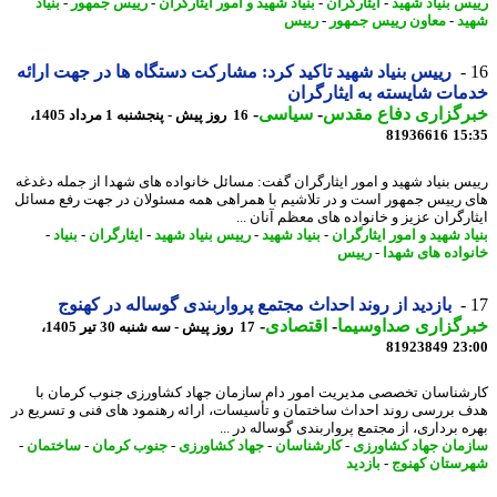
س بنیاد شهید
-
ایثارگران
-
بنیاد شهید و امور ایثارگران
-
رییس جمهور
-
بنیاد
د
-
معاون رییس جمهور
-
رییس
رییس بنیاد شهید تاکید کرد: مشارکت دستگاه ها در جهت ارائه
ات شایسته به ایثارگران
رگزاری دفاع مقدس
-
سیاسی
-
16 روز پیش - پنجشنبه 1 مرداد 1405،
81936616
15
س بنیاد شهید و امور ایثارگران گفت: مسائل خانواده های شهدا از جمله دغدغه
 رییس جمهور است و در تلاشیم با همراهی همه مسئولان در جهت رفع مسائل
ارگران عزیز و خانواده های معظم آنان ...
د شهید و امور ایثارگران
-
بنیاد شهید
-
رییس بنیاد شهید
-
ایثارگران
-
بنیاد
-
واده های شهدا
-
رییس
بازدید از روند احداث مجتمع پرواربندی گوساله در کهنوج
رگزاری صداوسیما
-
اقتصادی
-
17 روز پیش - سه شنبه 30 تیر 1405،
81923849
23
شناسان تخصصی مدیریت امور دام سازمان جهاد کشاورزی جنوب کرمان با
 بررسی روند احداث ساختمان و تأسیسات، ارائه رهنمود های فنی و تسریع در
ه برداری، از مجتمع پرواربندی گوساله در ...
مان جهاد کشاورزی
-
کارشناسان
-
جهاد کشاورزی
-
جنوب کرمان
-
ساختمان
-
ستان کهنوج
-
بازدید