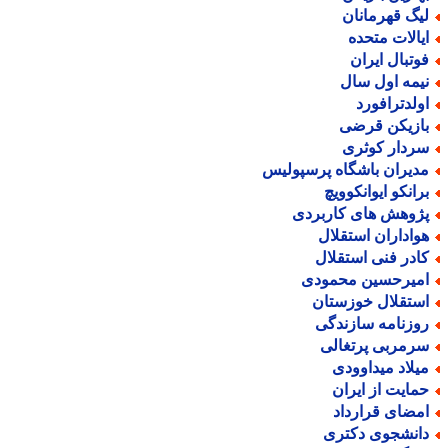
یگ قهرمانان
یالات متحده
وتبال ایران
یمه اول سال
ولدترافورد
ازیکن قرضی
ردار کوثری
دیران باشگاه پرسپولیس
رانکو ایوانکوویچ
ژوهش های کاربردی
واداران استقلال
ادر فنی استقلال
میرحسین محمودی
ستقلال خوزستان
وزنامه سازندگی
رمربی پرتغالی
یلاد میداوودی
مایت از ایران
مضای قرارداد
انشجوی دکتری