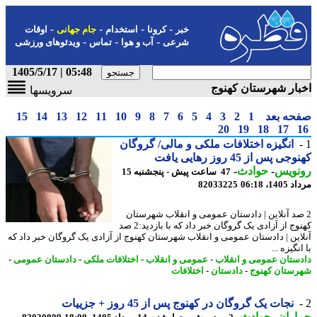
-
-
-
-
خبر
کرونا
استخدام
جام جهانی
اوقات
-
-
-
شرعی
آب و هوا
تماس
ویدئوهای ورزشی
05:48 | 1405/5/17
ار شهرستان کهنوج
سرویسها
حه بعد
1
2
3
4
5
6
7
8
9
10
11
12
13
14
15
20
19
18
17
انگیزه اختلافات ملکی و مالی/ گروگان
ی پس از 45 روز رهایی یافت
نویس
-
حوادث
-
47 ساعت پیش - پنجشنبه 15
1، 06:18
82033225
صد آنلاین | دادستان عمومی و انقلاب شهرستان
کهنوج از آزادی یک گروگان خبر داد که با بازدید:2 صد
این | دادستان عمومی و انقلاب شهرستان کهنوج از آزادی یک گروگان خبر داد که
نگیزه ...
ستان عمومی و انقلاب
-
عمومی و انقلاب
-
اختلافات ملکی
-
دادستان عمومی
-
ستان کهنوج
-
دادستان
-
اختلافات
نجات یک گروگان در کهنوج پس از 45 روز + جزییات
اران
-
حوادث
-