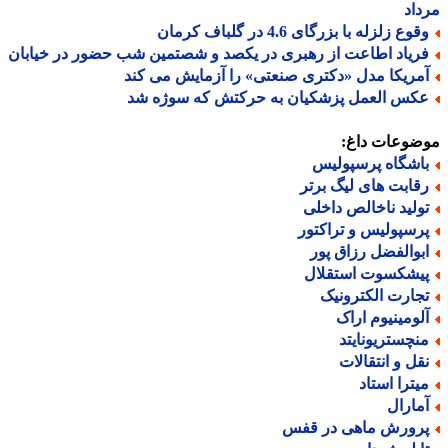
اد
وع زلزله با بزرگای 4.6 در گلباف کرمان
ریاد اطاعت از رهبری در یکصد و شصتمین شب حضور در خیابان
مریکا مدل «دکتری صنعتی» را آزمایش می کند
کس العمل پزشکیان به حرکتش که سوژه شد
ضوعات داغ:
اشگاه پرسپولیس
قابت های لیگ برتر
ولید ناخالص داخلی
رسپولیس و تراکتور
بوالفضل رزاق پور
یشکسوت استقلال
جارت الکترونیک
لومینیوم اراک
نچستریونایتد
قل و انتقالات
یترا استاد
مارال
رورش ماهی در قفس