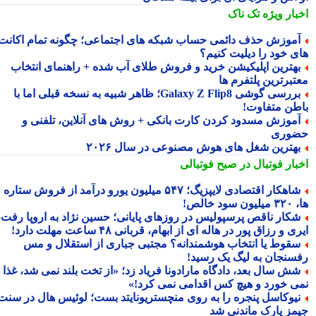
بار ویژه
تک ناک
موزش حذف دائمی حساب شبکه های اجتماعی؛ چگونه تمام اکانت
ی خود را دیلیت کنیم؟
هترین اپلیکیشن خرید و فروش طلای آب شده + راهنمای انتخاب
تبرترین پلتفرم ها
بررسی گوشی Galaxy Z Flip8؛ ظاهر شبیه به نسخه قبلی اما با
طن متفاوت!
موزش مسدود کردن کارت بانکی + روش های آنلاین، تلفنی و
وری
هترین شغل های هوش مصنوعی در سال ۲۰۲۶
بار فوتبال در صبح فوتبالی
شاهکار اقتصادی لایپزیگ؛ ۵۴۷ میلیون یورو درآمد از فروش ستاره
سود خالص!
کار ناقص پرسپولیس در روزهای پایانی؛ حسین نژاد به اروپا رفت،
ی و رزاق پور در هاله ای از ابهام، قربانی ۴۸ ساعت مهلت دارد!
قوط یا انتخاب هوشمندانه؟ مجتبی جباری از استقلال و مس
سنجان به لیگ یک رسید!
ش سال بعد، دادگاه مارادونا فریاد زد؛ «از تخت بلند نمی شد، غذا
ی خورد و هیچ کس اقدامی نمی کرد!»
یوکاسل پنجره را به روی منچستریونایتد بست؛ لوئیس هال در سنت
مز پارک ماندنی شد