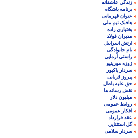
ندگی عاشقانه
رنامه باشگاه
نوان قهرمانی
افبک تیم ملی
ختیاری زاده
دیران فولاد
رتش اسراییل
ام خانوادگی
استی آزمایی
وزه مورینیو
ردار پاکپور
یروز قربانی
ق علیه باطل
قش رسانه ها
یلیون دلار
وابط عمومی
فکار عمومی
قد قرارداد
ل استثنایی
ردار سلامی