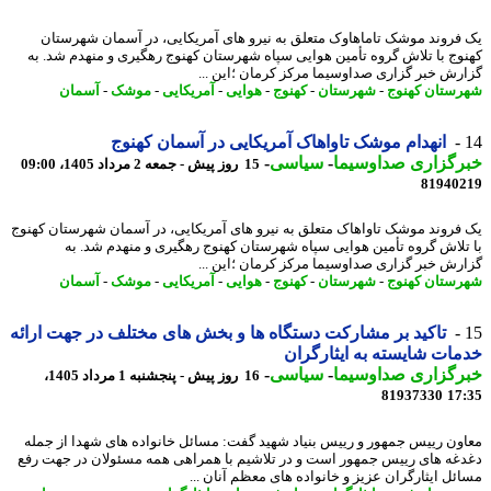
فروند موشک تاماهاوک متعلق به نیرو های آمریکایی، در آسمان شهرستان
وج با تلاش گروه تأمین هوایی سپاه شهرستان کهنوج رهگیری و منهدم شد. به
رش خبر گزاری صداوسیما مرکز کرمان ؛این ...
ستان کهنوج
-
شهرستان
-
کهنوج
-
هوایی
-
آمریکایی
-
موشک
-
آسمان
انهدام موشک تاواهاک آمریکایی در آسمان کهنوج
رگزاری صداوسیما
-
سیاسی
-
15 روز پیش - جمعه 2 مرداد 1405، 09:00
81940
فروند موشک تاواهاک متعلق به نیرو های آمریکایی، در آسمان شهرستان کهنوج
تلاش گروه تأمین هوایی سپاه شهرستان کهنوج رهگیری و منهدم شد. به
رش خبر گزاری صداوسیما مرکز کرمان ؛این ...
ستان کهنوج
-
شهرستان
-
کهنوج
-
هوایی
-
آمریکایی
-
موشک
-
آسمان
تاکید بر مشارکت دستگاه ها و بخش های مختلف در جهت ارائه
ات شایسته به ایثارگران
رگزاری صداوسیما
-
سیاسی
-
16 روز پیش - پنجشنبه 1 مرداد 1405،
81937330
17
ون رییس جمهور و رییس بنیاد شهید گفت: مسائل خانواده های شهدا از جمله
غه های رییس جمهور است و در تلاشیم با همراهی همه مسئولان در جهت رفع
ئل ایثارگران عزیز و خانواده های معظم آنان ...