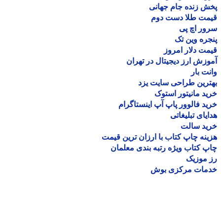
 زنده جام جهانی
مت طلا دست دوم
ر اچ پی
ره وین تک
ت دلار امروز
زش ارز دیجیتال در تهران
ت بار
رین طراحی سایت یزد
د مانیتور استوک
د فالوور پاپ آپ اینستاگرام
یای تبلیغاتی
ید سالت
نه چاپ کتاب با ارزان ترین قیمت
 کتاب ویژه رتبه بندی معلمان
موزیک
مات مرکزی بوش