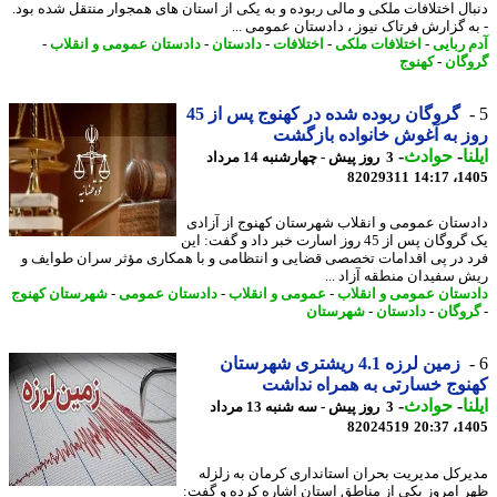
ال اختلافات ملکی و مالی ربوده و به یکی از استان های همجوار منتقل شده بود.
ه گزارش فرتاک نیوز ، دادستان عمومی ...
 ربایی
-
اختلافات ملکی
-
اختلافات
-
دادستان
-
دادستان عمومی و انقلاب
-
گان
-
کهنوج
گروگان ربوده شده در کهنوج پس از 45
 به آغوش خانواده بازگشت
ا
-
حوادث
-
3 روز پیش - چهارشنبه 14 مرداد
82029311
1405
ستان عمومی و انقلاب شهرستان کهنوج از آزادی
یک گروگان پس از 45 روز اسارت خبر داد و گفت: این
 در پی اقدامات تخصصی قضایی و انتظامی و با همکاری مؤثر سران طوایف و
 سفیدان منطقه آزاد ...
ستان عمومی و انقلاب
-
عمومی و انقلاب
-
دادستان عمومی
-
شهرستان کهنوج
وگان
-
دادستان
-
شهرستان
زمین لرزه 4.1 ریشتری شهرستان
وج خسارتی به همراه نداشت
ا
-
حوادث
-
3 روز پیش - سه شنبه 13 مرداد
82024519
1405
رکل مدیریت بحران استانداری کرمان به زلزله
 امروز یکی از مناطق استان اشاره کرده و گفت: