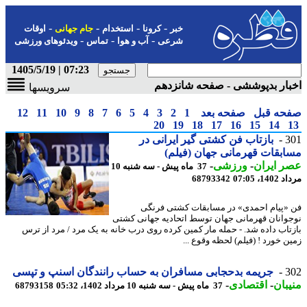
-
-
-
-
خبر
کرونا
استخدام
جام جهانی
اوقات
-
-
-
شرعی
آب و هوا
تماس
ویدئوهای ورزشی
07:23 | 1405/5/19
ار بدپوششی - صفحه شانزدهم
سرویسها
حه قبل
صفحه بعد
1
2
3
4
5
6
7
8
9
10
11
12
20
19
18
17
16
15
14
3
بازتاب فن کشتی گیر ایرانی در
بقات قهرمانی جهان (فیلم)
 ایران
-
ورزشی
-
37 ماه پیش - سه شنبه 10
1، 07:05
68793342
«پیام احمدی» در مسابقات کشتی فرنگی
وانان قهرمانی جهان توسط اتحادیه جهانی کشتی
تاب داده شد. - حمله مار کمین کرده روی درب خانه به یک مرد / مرد از ترس
ن خورد ! (فیلم) لحظه وقوع ...
3
جریمه بدحجابی مسافران به حساب رانندگان اسنپ و تپسی
بان
-
اقتصادی
-
37 ماه پیش - سه شنبه 10 مرداد 1402، 05:32
68793158