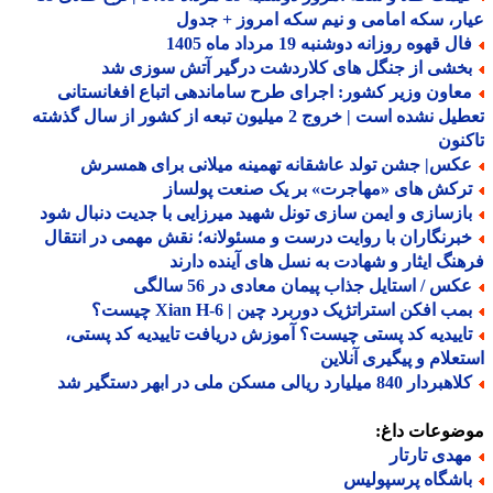
ر، سکه امامی و نیم سکه امروز + جدول
ل قهوه روزانه دوشنبه 19 مرداد ماه 1405
خشی از جنگل های کلاردشت درگیر آتش سوزی شد
عاون وزیر کشور: اجرای طرح ساماندهی اتباع افغانستانی
تعطیل نشده است | خروج 2 میلیون تبعه از کشور از سال گذشته
نون
کس| جشن تولد عاشقانه تهمینه میلانی برای همسرش
رکش های «مهاجرت» بر یک صنعت پولساز
ازسازی و ایمن سازی تونل شهید میرزایی با جدیت دنبال شود
برنگاران با روایت درست و مسئولانه؛ نقش مهمی در انتقال
نگ ایثار و شهادت به نسل های آینده دارند
کس / استایل جذاب پیمان معادی در 56 سالگی
ب افکن استراتژیک دوربرد چین | Xian H-6 چیست؟
اییدیه کد پستی چیست؟ آموزش دریافت تاییدیه کد پستی،
علام و پیگیری آنلاین
ردار 840 میلیارد ریالی مسکن ملی در ابهر دستگیر شد
ضوعات داغ:
هدی تارتار
اشگاه پرسپولیس