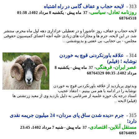
3
لایحه حجاب و عفاف گامی در راه اشتباه
نامه تعادل
-
سیاسی
-
37 ماه پیش - یکشنبه 8 مرداد 1402، 01:38
68764
حه حجاب و عفاف، روز عاشورا و در تعطیلی عزاداری دهه اول ماه محرم، منتشر
 در این لایحه، جرم ها و مجازات های زیادی علیه آنچه اعضای کمیسیون حقوقی
س، - بی حجابی، بی عفتی و بدپوششی ...
3
علاقه باورنکردنی قوچ به خوردن
ابه ! (فیلم)
 ایران
-
فرهنگی
-
37 ماه پیش - یکشنبه 8
1، 00:35
68764329
ئوی پربازدید از علاقه باورنکردنی قوچ به خوردن
به را در ادامه با هم می بینیم. - انتقاد عجیب
اد درجه یک حوزه علمیه از ضرغامی به دلیل بازدید وی از معبد زرتشتی ها
م) لایحه ...
3
جرم «دیده شدن ساق پای مردان» 24 میلیون جریمه نقدی
د!
قل آنلاین
-
اقتصادی
-
37 ماه پیش - شنبه 7 مرداد 1402، 23:45
68764