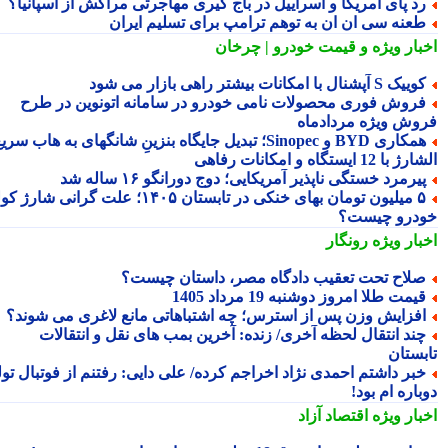
د پای آمریکا و اسراییل در باج گیری مهاجرتی مراکش از اسپانیا؟
عنه سی ان ان به توهم ترامپ برای تسلیم ایران
بار ویژه
و قیمت خودرو | چرخان
یک S آپشنال با امکانات بیشتر راهی بازار می شود
روش فوری محصولات نامی خودرو در سامانه اتونوین در طرح
وش ویژه مردادماه
همکاری BYD و Sinopec؛ تبدیل جایگاه بنزینِ شانگهای به هاب سریع
ا 12 ایستگاه و امکانات رفاهی
یرمرد خستگی ناپذیر آمریکایی؛ دوج دورانگو ۱۶ ساله شد
۵ میلیون تومان بهای خنکی در تابستان ۱۴۰۵؛ علت گرانی شارژ کولر
درو چیست؟
بار ویژه
رونگار
لاح تحت تعقیب دادگاه مصر، داستان چیست؟
یمت طلا امروز دوشنبه 19 مرداد 1405
فزایش وزن پس از استرس؛ چه اشتباهاتی مانع لاغری می شوند؟
ند انتقال لحظه آخری/ زنده: آخرین بمب های نقل و انتقالات
بستان
بر داشتم احمدی نژاد اخراجم کرده/ علی دایی: رفتنم از فوتبال تولد
اره ام بود!
بار ویژه
اقتصاد آزاد