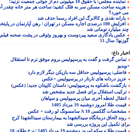
ماینده مجلس: با حقوق 18 میلیونی دم از جوانی جمعیت نزنید!
زینه ساخت مسکن سر به فلک کشید/ ساخت هر متر خانه چقدر آب
 خورد؟
ارانه نقدی و کالابرگ این افراد رسما حذف شد
افزایش 100 درصدی اجاره مسکن در تهران / رهن آپارتمان در پایتخت
د میلیارد تومانی شد
کس یادگاری سعید پیردوست و بهروز وثوقی در پشت صحنه فیلم
نها؛ سال 53
ار داغ:
ماس گرفت و گفت به پرسپولیس بروم موفق ترم تا استقلال
دیو
اضلی: پرسپولیس حداقل سه بازیکن دیگر لازم دارد
زیز دردانه های تارتار در پرسپولیس +عکس
ازگشت باشکوه به پرسپولیس: داستان کاپیتان جدید! (عکس)
رکیب استقلال برای فصل جدید مشخص شد
نتقال لحظه آخری میان پرسپولیس و سپاهان
مت طلا امروز دوشنبه 19 مرداد 1405
خصات گلکسی A 18 سامسونگ لو رفت + عکس
وند الحاق درمانگاه سیدالشهدا به بیمارستان سیدالشهدا کرج
ی تکمیل این پروژه بررسی شد
قیمت طلا و سکه امروز دوشنبه 19 مرداد 1405 | نرخ طلای 18