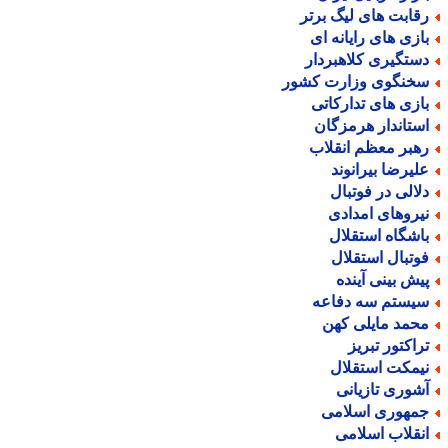
قابت های لیگ برتر
ازی های رایانه ای
ستگیری کلاهبردار
خنگوی وزارت کشور
ازی های تدارکاتی
ستاندار هرمزگان
هبر معظم انقلاب
لیرضا بیرانوند
لالی در فوتبال
یروهای امدادی
اشگاه استقلال
وتبال استقلال
یش بینی آینده
یستم سه دفاعه
حمد مایلی کهن
راکتور تبریز
یمکت استقلال
شوری تازیانی
مهوری اسلامی
نقلاب اسلامی