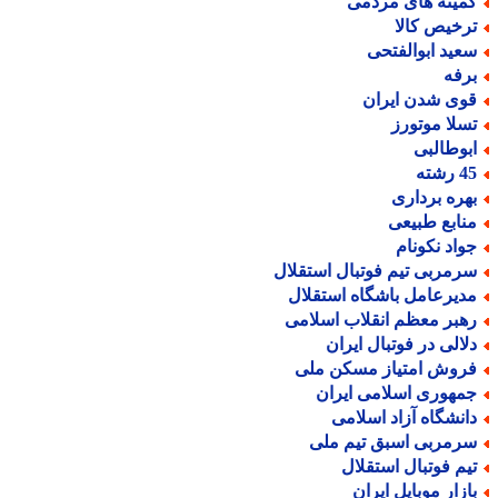
میته های مردمی
رخیص کالا
عید ابوالفتحی
رفه
وی شدن ایران
سلا موتورز
بوطالبی
رشته
هره برداری
نابع طبیعی
واد نکونام
رمربی تیم فوتبال استقلال
دیرعامل باشگاه استقلال
هبر معظم انقلاب اسلامی
لالی در فوتبال ایران
روش امتیاز مسکن ملی
مهوری اسلامی ایران
انشگاه آزاد اسلامی
رمربی اسبق تیم ملی
یم فوتبال استقلال
ازار موبایل ایران