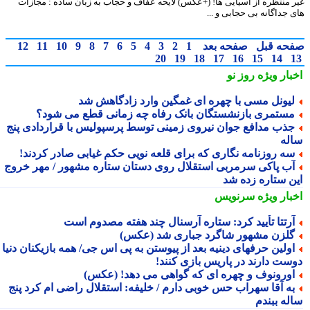
 منتظره از آسیایی ها! (+عکس) لایحه عفاف و حجاب به زبان ساده : مجازات
 جداگانه بی حجابی و ...
حه قبل
صفحه بعد
1
2
3
4
5
6
7
8
9
10
11
12
20
19
18
17
16
15
14
بار ویژه
روز نو
یونل مسی با چهره ای غمگین وارد زادگاهش شد
ستمری بازنشستگان بانک رفاه چه زمانی قطع می شود؟
ذب مدافع جوان نیروی زمینی توسط پرسپولیس با قراردادی پنج
له
ه روزنامه نگاری که برای قلعه نویی حکم غیابی صادر کردند!
ب پاکی سرمربی استقلال روی دستان ستاره مشهور / مهر خروج
ن ستاره زده شد
بار ویژه
سرنویس
رتتا تأیید کرد: ستاره آرسنال چند هفته مصدوم است
لزن مشهور شاگرد جباری شد (عکس)
ولین حرفهای دینیه بعد از پیوستن به پی اس جی/ همه بازیکنان دنیا
ست دارند در پاریس بازی کنند!
ورونوف و چهره ای که گواهی می دهد! (عکس)
ه آقا سهراب حس خوبی دارم / خلیفه: استقلال راضی ام کرد پنج
له ببندم