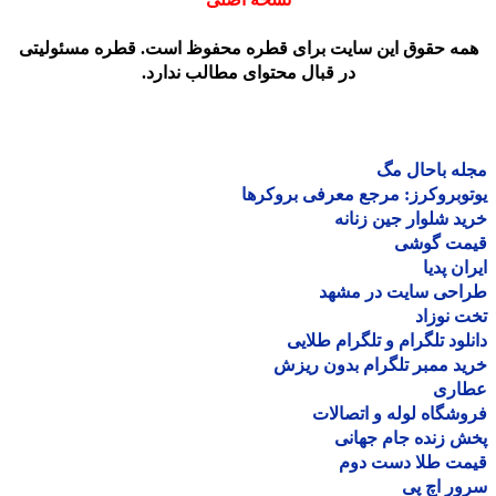
مه حقوق این سایت برای قطره محفوظ است. قطره مسئولیتی
در قبال محتوای مطالب ندارد.
ه باحال مگ
وبروکرز: مرجع معرفی بروکرها
د شلوار جین زنانه
مت گوشی
ان پدیا
احی سایت در مشهد
 نوزاد
لود تلگرام و تلگرام طلایی
د ممبر تلگرام بدون ریزش
اری
شگاه لوله و اتصالات
 زنده جام جهانی
مت طلا دست دوم
ر اچ پی