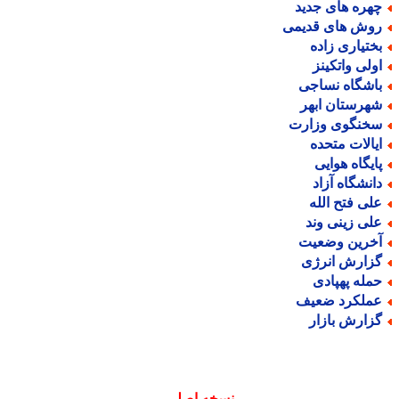
هره های جدید
وش های قدیمی
ختیاری زاده
ولی واتکینز
اشگاه نساجی
هرستان ابهر
خنگوی وزارت
یالات متحده
ایگاه هوایی
انشگاه آزاد
لی فتح الله
لی زینی وند
خرین وضعیت
زارش انرژی
مله پهپادی
ملکرد ضعیف
زارش بازار
نسخه اصلی