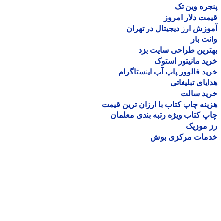
ره وین تک
ت دلار امروز
زش ارز دیجیتال در تهران
ت بار
رین طراحی سایت یزد
د مانیتور استوک
د فالوور پاپ آپ اینستاگرام
یای تبلیغاتی
ید سالت
نه چاپ کتاب با ارزان ترین قیمت
 کتاب ویژه رتبه بندی معلمان
موزیک
مات مرکزی بوش