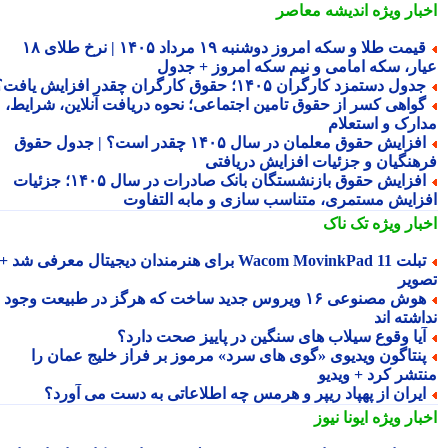
بار ویژه
اندیشه معاصر
قیمت طلا و سکه امروز دوشنبه ۱۹ مرداد ۱۴۰۵ | نرخ طلای ۱۸
ار، سکه امامی و نیم سکه امروز + جدول
دول دستمزد کارگران ۱۴۰۵؛ حقوق کارگران چقدر افزایش یافت؟
واهی کسر از حقوق تامین اجتماعی؛ نحوه دریافت آنلاین، شرایط،
ارک و استعلام
افزایش حقوق معلمان در سال ۱۴۰۵ چقدر است؟ | جدول حقوق
هنگیان و جزئیات افزایش دریافتی
افزایش حقوق بازنشستگان بانک صادرات در سال ۱۴۰۵؛ جزئیات
زایش مستمری، متناسب سازی و مابه التفاوت
بار ویژه
تک ناک
تبلت Wacom MovinkPad 11 برای هنرمندان دیجیتال معرفی شد +
ویر
هوش مصنوعی ۱۶ ویروس جدید ساخت که هرگز در طبیعت وجود
شته اند
یا وقوع سیلاب های سنگین در پاییز صحت دارد؟
نتاگون ویدیوی «گوی های سرد» مرموز بر فراز خلیج عمان را
تشر کرد + ویدیو
یران از پهپاد ریپر و هرمس چه اطلاعاتی به دست می آورد؟
بار ویژه
ایونا نیوز