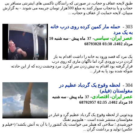
ق لایحه عفاف و حجاب، در صورتی که رانندگان تاکسی های اینترنتی مسافر بی
حجاب و یا بدحجاب سوار کنند به مبلغ 500هزار تومان جریمه می شوند. - به گزارش
بان، لایحه حمایت از عفاف و حجاب، ...
3
حمله مار کمین کرده روی درب خانه
یک مرد
 ایران
-
سیاسی
-
37 ماه پیش - سه شنبه 10
1، 03:30
68793028
مرد که قصد ورود به خانه را داشت اقدام به باز
ن درب ورودی کرد اما ناگهان ماری که روی درب
ر گرفته بود اقدام به نیش زدن سر او کرد. مرد وحشت زده که از این حادثه
 شده بود پا به فرار ...
3
لحظه وقوع یک گردباد عظیم در
لستان (فیلم)
 ایران
-
اقتصادی
-
37 ماه پیش - سه شنبه
68792957
ئویی از لحظه وقوع یک گردباد عظیم گرد و غبار در
لستان منتشر شده است. - هلیوبیم تفنگ
شیدی ؛ سلاحی که هیتلر می خواست یک کشور را با آن به آتش بکشد! (+فیلم و
) تولید و برداشت گران ...