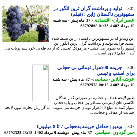
3
تولید و برداشت گران ترین انگور در
وترین تاکستان ژاپن ! (فیلم)
 ایران
-
اقتصادی
-
37 ماه پیش - سه شنبه
68792868
 ویدئو که در مشهوترین تاکستان ژاپن ضبط شده
، فرایند تولید و برداشت گران ترین انگور این
ر را به تصویر می کشد. - مارمولک عجیبی که از دم طلایی خود سم پرتاب می
فیلم) 8 روز است ...
3
جریمه 500هزار تومانی بی حجابی
ی اسنپ و تپسی
ه آنلاین
-
سیاسی
-
37 ماه پیش - سه شنبه
68792578
 لایحه عفاف و حجاب، در صورتی که رانندگان
سی های اینترنتی مسافر بی حجاب و یا بدحجاب
سوار کنند به مبلغ 500هزار تومان جریمه می شوند. - به گزارش تجارت نیوز، لایحه
یت از عفاف و حجاب، ...
3
ویدیو | حداقل جریمه بدحجابی 7 تا 8 میلیون!
ر گردون
-
سیاسی
-
37 ماه پیش - دوشنبه 9 مرداد 1402، 23:18
68792323