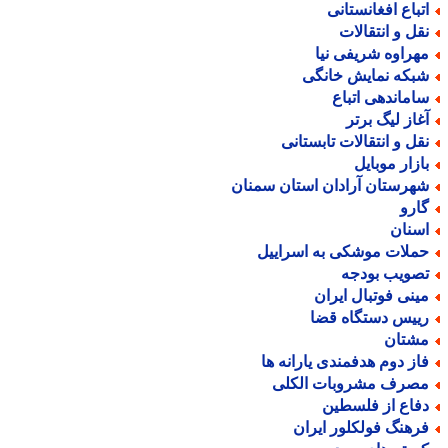
تباع افغانستانی
قل و انتقالات
هراوه شریفی نیا
بکه نمایش خانگی
اماندهی اتباع
غاز لیگ برتر
قل و انتقالات تابستانی
ازار موبایل
هرستان آرادان استان سمنان
ارو
سنان
ملات موشکی به اسراییل
صویب بودجه
ینی فوتبال ایران
ییس دستگاه قضا
شتان
از دوم هدفمندی یارانه ها
صرف مشروبات الکلی
فاع از فلسطین
رهنگ فولکلور ایران