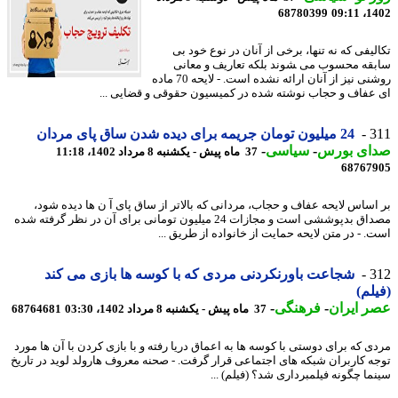
68780399
1402
لیفی که نه تنها، برخی از آنان در نوع خود بی
قه محسوب می ‍شوند بلکه تعاریف و معانی
روشنی نیز از آنان ارائه نشده است. - لایحه 70 ماده
عفاف و حجاب نوشته شده در کمیسیون حقوقی و قضایی ...
3
24 میلیون تومان جریمه برای دیده شدن ساق پای مردان
ای بورس
-
سیاسی
-
37 ماه پیش - یکشنبه 8 مرداد 1402، 11:18
68767
اساس لایحه عفاف و حجاب، مردانی که بالاتر از ساق پای آ ن ها دیده شود،
مصداق بدپوششی است و مجازات 24 میلیون تومانی برای آن در نظر گرفته شده
. - در متن لایحه حمایت از خانواده از طریق ...
3
شجاعت باورنکردنی مردی که با کوسه ها بازی می کند
لم)
 ایران
-
فرهنگی
-
37 ماه پیش - یکشنبه 8 مرداد 1402، 03:30
68764681
ی که برای دوستی با کوسه ها به اعماق دریا رفته و با بازی کردن با آن ها مورد
ه کاربران شبکه های اجتماعی قرار گرفت. - صحنه معروف هارولد لوید در تاریخ
ما چگونه فیلمبرداری شد؟ (فیلم) ...