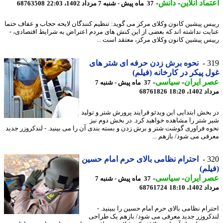
ماد آنلاین
-
دانش
-
37 ماه پیش - شنبه 7 مرداد 1402، 22:03
68763508
س پیشین کانون وکلای مرکز می گوید: تنظیم کنندگان لایحه حجاب و عفاف حتما
یت نداشته اند که بعضی از این کنش های مردم اعتراض به شرایط اقتصادی، -
س پیشین کانون وکلای مرکز، معتقد است ...
3
نحوه برش زدن حرفه ای شتر های
 پیکر در کارخانه (فیلم)
 ایران
-
سیاسی
-
37 ماه پیش - شنبه 7
1، 18:20
68761826
بخش ابتدایی این ویدئو فرایند پرورش شتر و تولید
 شتر را مشاهده خواهید کرد. در بخش دوم نیز
ه فراوری گوشت شتر و برش زدن و بسته بندی آن را می بینید. - لندکروزر جدید
فی می شود/ بازهم ...
3
احترام نظامی بالای حرم امام حسین
لم)
 ایران
-
سیاسی
-
37 ماه پیش - شنبه 7
1، 18:10
68761724
رام نظامی بالای حرم امام حسین را ببینید. -
کروزر جدید معرفی می شود/ بازهم یک طراحی