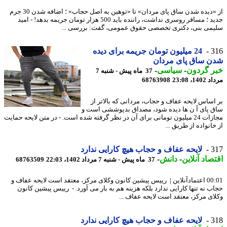
از «دیده شدن ساق پای مردان» تا «توهین به اصل حجاب» ؛ اضافه شدن 30 جرم
جدید ؛ مسافر روسری نداشت، راننده باید 500 هزار تومان جریمه بدهد! - امید
می بنی، دکتری تخصصی حقوق عمومی، گفت: بررسی ...
3
24 میلیون تومان جریمه برای دیده
ن ساق پای مردان
ر گردون
-
سیاسی
-
37 ماه پیش - شنبه 7
1، 23:08
68763908
اساس لایحه عفاف و حجاب، مردانی که بالاتر از
 پای آ ن ها دیده شود، مصداق بدپوششی است و
مجازات 24 میلیون تومانی برای آن در نظر گرفته شده است. - در متن لایحه حمایت
انواده از طریق ...
3
لایحه عفاف و حجاب هیچ کارایی ندارد
صاد آنلاین
-
دانش
-
37 ماه پیش - شنبه 7 مرداد 1402، 22:03
68763509
00:01 اعتمادآنلاین | رییس پیشین کانون وکلای مرکز، معتقد است لایحه عفاف و
ب نه تنها کارایی ندارد بلکه هزینه هم به بار می آورد. - رییس پیشین کانون
ای مرکز، معتقد است لایحه عفاف ...
3
لایحه عفاف و حجاب هیچ کارایی ندارد