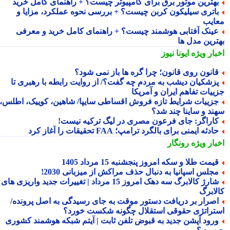
هترین موتور برق برای کامپیوتر چیست؟ + راهنمای کامل خرید
اتری سیلیکون کربن چیست؟ + بررسی نحوه عملکرد، مزایا و
ایب
ینک آفتابی هوشمند چیست؟ + راهنمای کامل خرید و معرفی
ترین مدل ها
بار ویژه
ایونا نیوز
انون روی قانون؛ چرا گره ها باز نمی شود؟
زشکیان دیشب به مردم چه گفت؟/ از روایت رابطه با رهبری تا
ییات تفاهم ایران و آمریکا
زییات شرایط تازه فروش اقساطی سایپا/ شاهین، کوییک، اطلس،
ند و ساینا چند شد؟
اراگر: جای فرعون مصری در لیگ ترکیه نیست!
ادثه ایمنی برای بالگرد ترامپ؛ FAA تحقیقات را آغاز کرد
بار ویژه
رونگار
یمت طلا و سکه امروز پنجشنبه 15 مرداد 1405
جلس اسپانیا به دنبال حذف مراکش از میزبانی 2030!
شارژ کالابرگ سه دهک امروز 15 مرداد | تغییرات جدید واریزی های
لابرگ
صرار بر دریافت دستور موقت به جای رسیدگی به اصل پرونده/
تراتژی حقوقی استقلال چگونه شکست خورد؟
رود آپشن جدید به قبوض تلفن ثابت | آیتم شبکه هوشمند کشوری