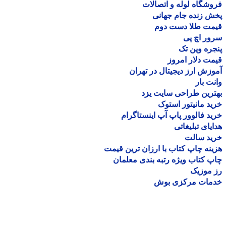
شگاه لوله و اتصالات
 زنده جام جهانی
مت طلا دست دوم
ر اچ پی
ره وین تک
ت دلار امروز
زش ارز دیجیتال در تهران
ت بار
رین طراحی سایت یزد
د مانیتور استوک
د فالوور پاپ آپ اینستاگرام
یای تبلیغاتی
ید سالت
نه چاپ کتاب با ارزان ترین قیمت
 کتاب ویژه رتبه بندی معلمان
موزیک
مات مرکزی بوش