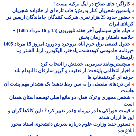
اراگر: جای صلاح در لیگ ترکیه نیست!
اسمین شجریان کنار پدرش؛ قاب تازه ای از خانواده شجریان
حضور حدود 25 هزار نفری شرکت کنندگان جاماندگان اربعین در
لای ایران
فیلم های سینمایی آخر هفته تلویزیون (15 و 16 مرداد 1405) +
صه داستان و زمان پخش
جدول قطعی برق خرم آباد، بروجرد و دورود امروز 15 مرداد 1405
نامه خاموشی کوهدشت، پلدختر، الیگودرز، ازنا، الشتر و...
ستان)
نچستریونایتد سرمربی جدیدش را انتخاب کرد
خبار انتظامی پایتخت؛ از تعقیب و گریز سارقان تا انهدام باند
ه ای گردنبندقاپ ها
ین دردهای مفصلی را به سن ربط ندهید؛ یک هشدار مهم پشت آن
ست
خص محوری و ترک فعل، دو مانع اصلی توسعه استان همدان
ت
یمت خوراکی ها در تیرماه چقدر تغییر کرد؟ / این کالاها گران و
 ها ارزان شدند
ستور جدید وزارت علوم درباره پذیرش دانشجوی استاد محور
اغ شد