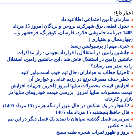
ست؟
ار داغ:
ازمان تأمین اجتماعی اطلاعیه داد
جدول قطعی برق شهرکرد، بروجن و لردگان امروز 15 مرداد
1405 +برنامه خاموشی فلارد، فارسان، کوهرنگ، فرخشهر و...
ارمحال و بختیاری )
بری مهم از پرسپولیس رسید
انشین رامین در استقلال با قرارداد نجومی / راز مذاکرات
شین رامین در استقلال فاش شد / این جانشین رامین، استقلال
به صدر می رساند؟
اجرنیا خطاب به هواداران: حال تیم خوب است،باور کنید
طر حذف مصرف برنج در رژیم غذایی و عوارض آن
فزایش قیمت محصولات سایپا امروز | آخرین جزییات افزایش
ت محصولات سایپا امروز | بررسی قیمت خودروهای سایپا در
ار و کارخانه
ه هرمز (15 مرداد 1405)
ل حافظ پنجشنبه 15 مرداد ماه 1405
رمربی فصل گذشته سپاهان با تمدید یک فصل دیگر در این تیم
ند + عکس
روز و ظهور ثمرات شجره طیبه بسیج