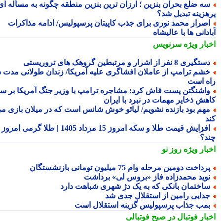
ه ضلع بحران بنزین ؛ ارزان ترین بنزین منطقه چگونه به مسأله ای
هزینه تبدیل شد؟
صرار محمد نوری برای جذب کاپیتان پرسپولیس/ ادامه مذاکرات
دانی ها با عالیشاه
بار ویژه
سرنویس
تگیری 8 نفر از اشرار و مرتبطین گروهک های تروریستی
شم ترامپ از عاملان افشاگری علیه آمریکا/ زندان طولانی مدت در
ه است
اشنگتن پست فاش کرد: مشاجره ترامپ با وزیر جنگ آمریکا بر سر
هش ذخایر مهمات در نبرد با ایران
هم بود بازنده نشویم/ لیائو خوش شانس است که در میلان بازی می
د
افزایش قیمت طلا و سکه امروز 15 مرداد 1405 | طلا گرمی امروز
د؟
بار ویژه
روز نو
رداخت دومین مرحله وام 75 میلیون تومانی بازنشستگان
وید محمدزاده فاز «بروس لی» برداشت
اختمان بانکی که به یک دژ شهری شباهت دارد
دایی رامین از استقلال جدی شد
مب جذاب پرسپولیس گزینه استقلال است
بار فوتبال در صبح فوتبالی