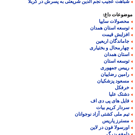
باهت عجیب نجم الدین شریعتی به پسرش در کربلا
ضوعات داغ:
حصولات سایپا
وسعه استان همدان
فزایش قیمت
اماندگان اربعین
هارمحال و بختیاری
ستان همدان
وسعه استان
ییس جمهوری
امین رضاییان
سعود پزشکیان
رفکل
شتک علیا
ایل های پی دی اف
ردار کریم بیات
یم ملی کشتی آزاد نوجوانان
سترز پاریس
ورسولا فون در لاین
امغه بزرگ