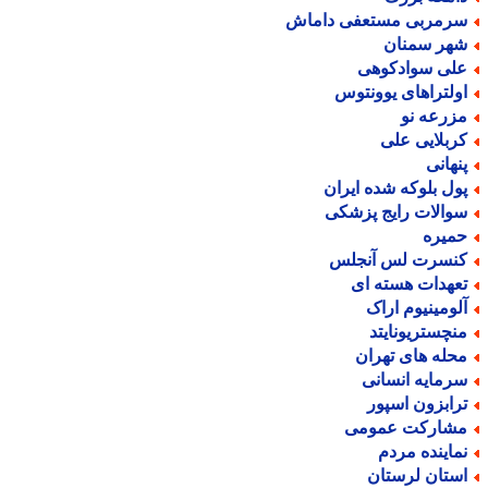
رمربی مستعفی داماش
هر سمنان
لی سوادکوهی
ولتراهای یوونتوس
زرعه نو
ربلایی علی
نهانی
ول بلوکه شده ایران
والات رایج پزشکی
میره
نسرت لس آنجلس
عهدات هسته ای
لومینیوم اراک
نچستریونایتد
حله های تهران
رمایه انسانی
رابزون اسپور
شارکت عمومی
ماینده مردم
ستان لرستان