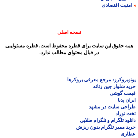
منیت اقتصادی
نسخه اصلی
مه حقوق این سایت برای قطره محفوظ است. قطره مسئولیتی
در قبال محتوای مطالب ندارد.
وبروکرز: مرجع معرفی بروکرها
د شلوار جین زنانه
مت گوشی
ان پدیا
احی سایت در مشهد
 نوزاد
لود تلگرام و تلگرام طلایی
د ممبر تلگرام بدون ریزش
اری