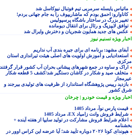
اتیاس یایسله سرمربی تیم فوتبال نیوکاسل شد
اناوارو: احمق بودم که ماشاریپوف را به جام جهانی بردم!
غییر بزرگ در ساختار باشگاه پرسپولیس
وافق لایپزیگ و رئال برای انتقال دیومانده
کس های جدید همایون شجریان و دخترش وایرال شد
بار ویژه
تسنیم نیوز
بفای مشهد: برنامه ای برای جیره بندی آب نداریم
ستعدادیابی و آموزش اولویت های اصلی هیئت تیراندازی استان
کزی
راک و ساوه در جمع شهرهای پیشانی بحران آب کشور قرار گرفتند
متخلف صید و شکار در کاشان دستگیر شد/کشف 5 قطعه شکار
رمجاز
ازدید رییس پژوهشگاه استاندارد از ظرفیت های تولیدی بیرجند و
ق کشور
بار ویژه
و قیمت خودرو | چرخان
یمت پارس نوآ، مرداد 1405
رایط فروش وانت زامیاد EX، مرداد 1405
علام شرایط فروش مشارکت در تولید سایپا از هفته آینده +
شنامه
هیوندای کونا ۲۰۲۶ دوباره تأیید شد؛ آیا عرضه این کراس اوور در