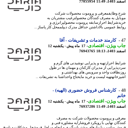
14، 11:49
77055954
 وظایفمعرفی و پروموت محصولات شرکت
ایل به مصرف کنندگان محصولترغیب مشتریان به
دشرایط احرازسابقه پروموت محصولپرانرژی و
بط عمومی بالاداشتن حداقل مدرک دیپلممحل کار پاساژ ...
کارمند خدمات و تشریفات - آقا
ب ویژن
-
اقتصادی
-
17 ماه پیش - یکشنبه 12
14، 18:13
76943765
یط احرازتهیه و پذیرایی نوشیدنی های گرم و
پذیرایی از مدیران کارکنان و مهمان ها در طول
نظافت واحد و سرویس های بهداشتی و
زخانهتهیه لیست و خرید مایحتاج واحداشنا به تشریفات ...
کارشناس فروش حضوری (الهیه) -
م
ب ویژن
-
اقتصادی
-
17 ماه پیش - یکشنبه 12
14، 11:49
76937286
فی و پروموت محصولات شرکت به مصرف
دگان نهایی با رویکرد فروشارایه مشاوره فنی و
ش مناسب با نیازهای مشتریانپیگیری و انجام مراحل فروشحل مشکلات و پاسخ