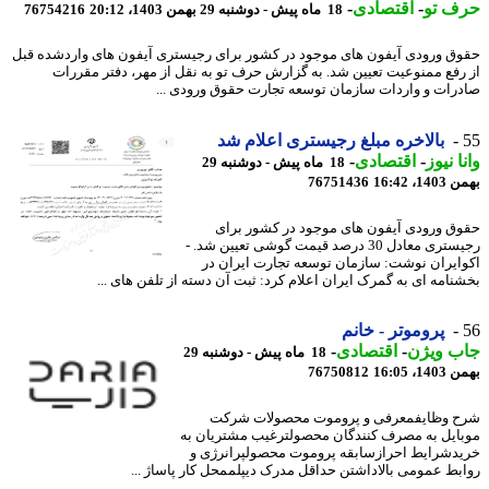
ف تو
-
اقتصادی
-
18 ماه پیش - دوشنبه 29 بهمن 1403، 20:12
76754216
ق ورودی آیفون های موجود در کشور برای رجیستری آیفون های واردشده قبل
رفع ممنوعیت تعیین شد. به گزارش حرف تو به نقل از مهر، دفتر مقررات
رات و واردات سازمان توسعه تجارت حقوق ورودی ...
بالاخره مبلغ رجیستری اعلام شد
ا نیوز
-
اقتصادی
-
18 ماه پیش - دوشنبه 29
، 16:42
76751436
ق ورودی آیفون های موجود در کشور برای
رجیستری معادل 30 درصد قیمت گوشی تعیین شد. -
ایران نوشت: سازمان توسعه تجارت ایران در
نامه ای به گمرک ایران اعلام کرد: ثبت آن دسته از تلفن های ...
پروموتر - خانم
ب ویژن
-
اقتصادی
-
18 ماه پیش - دوشنبه 29
، 16:05
76750812
 وظایفمعرفی و پروموت محصولات شرکت
ایل به مصرف کنندگان محصولترغیب مشتریان به
دشرایط احرازسابقه پروموت محصولپرانرژی و
بط عمومی بالاداشتن حداقل مدرک دیپلممحل کار پاساژ ...