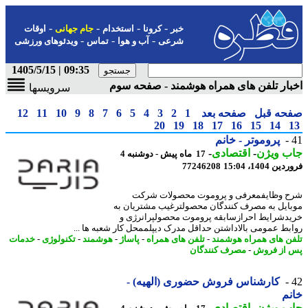
-
-
-
-
خبر
کرونا
استخدام
جام جهانی
اوقات
-
-
-
شرعی
آب و هوا
تماس
ویدئوهای ورزشی
09:35 | 1405/5/15
ار تلفن های همراه هوشمند - صفحه سوم
سرویسها
حه قبل
صفحه بعد
1
2
3
4
5
6
7
8
9
10
11
12
20
19
18
17
16
15
14
پروموتر - خانم
ب ویژن
-
اقتصادی
-
17 ماه پیش - دوشنبه 4
 1404، 15:04
77246208
 وظایفمعرفی و پروموت محصولات شرکت
ایل به مصرف کنندگان محصولترغیب مشتریان به
دشرایط احرازسابقه پروموت محصولپرانرژی و
بط عمومی بالاداشتن حداقل مدرک دیپلممحل کار شعبه ها ...
ن های همراه هوشمند
-
تلفن های همراه
-
پاساژ
-
هوشمند
-
تکنولوژی
-
خدمات
از فروش
-
مصرف کنندگان
کارشناس فروش حضوری (الهیه) -
م
ب ویژن
-
اقتصادی
-