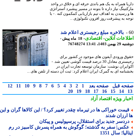
یا همراه به یک هم باندی حرفه ای و خلاق در واحد
کتینگ نیاز داره تا بتونه در مسیر پیشبرد استراتژی
و رسیدن به اهداف تیم بازاریابی کمکمون کنه . - با
ه به پیشرفت روز افزون تکنولوژی ...
بالاخره مبلغ رجیستری اعلام شد
اعات آنلاین
-
اقتصادی
-
18 ماه پیش -
همن 1403، 13:41
76748274
ق ورودی آیفون های موجود در کشور برای
رجیستری معادل 30 درصد قیمت گوشی تعیین شد. -
ایران نوشت: سازمان توسعه تجارت ایران در
نامه ای به گمرک ایران اعلام کرد: ثبت آن دسته از تلفن های ...
حه قبل
صفحه بعد
1
2
3
4
5
6
7
8
9
10
11
12
20
19
18
17
16
15
14
بار ویژه
اقتصاد آزاد
یمت خوراکی ها در تیرماه چقدر تغییر کرد؟ / این کالاها گران و این
 ارزان شدند
ردسر جدید برای استقلال، پرسپولیس و پیکان
کس| سفر به گذشته؛ گوگوش به همراه پسرش کامبیز در رم
الیا؛ سال 1351