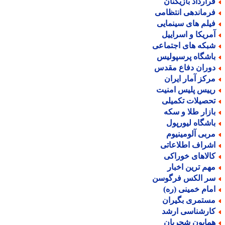
رارداد بازیکنان
رماندهی انتظامی
یلم های سینمایی
مریکا و اسراییل
بکه های اجتماعی
اشگاه پرسپولیس
وران دفاع مقدس
رکز آمار ایران
ییس پلیس امنیت
حصیلات تکمیلی
ازار طلا و سکه
اشگاه لیورپول
ربی آلومینیوم
شراف اطلاعاتی
الاهای خوراکی
هم ترین اخبار
ر الکس فرگوسن
مام خمینی (ره)
ستمری بگیران
ارشناسی ارشد
مایون شجریان