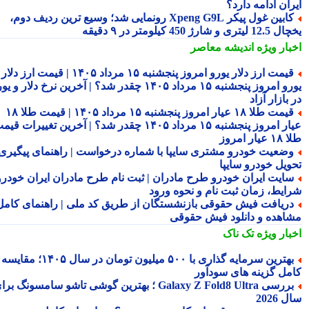
ان ادامه دارد؟
کابین غول پیکر Xpeng G9L رونمایی شد؛ وسیع ترین ردیف دوم،
ری و شارژ 450 کیلومتر در ۹ دقیقه
بار ویژه
اندیشه معاصر
قیمت ارز دلار یورو امروز پنجشنبه ۱۵ مرداد ۱۴۰۵ | قیمت ارز دلار
یورو امروز پنجشنبه ۱۵ مرداد ۱۴۰۵ چقدر شد؟ | آخرین نرخ دلار و یورو
بازار آزاد
قیمت طلا ۱۸ عیار امروز پنجشنبه ۱۵ مرداد ۱۴۰۵ | قیمت طلا ۱۸
عیار امروز پنجشنبه ۱۵ مرداد ۱۴۰۵ چقدر شد؟ | آخرین تغییرات قیمت
ار امروز
ضعیت خودرو مشتری سایپا با شماره درخواست | راهنمای پیگیری
ویل خودرو سایپا
ایت ایران خودرو طرح مادران | ثبت نام طرح مادران ایران خودرو،
ایط، زمان ثبت نام و نحوه ورود
ریافت فیش حقوقی بازنشستگان از طریق کد ملی | راهنمای کامل
اهده و دانلود فیش حقوقی
بار ویژه
تک ناک
بهترین سرمایه گذاری با ۵۰۰ میلیون تومان در سال ۱۴۰۵؛ مقایسه
مل گزینه های سودآور
بررسی Galaxy Z Fold8 Ultra ؛ بهترین گوشی تاشو سامسونگ برای
2026