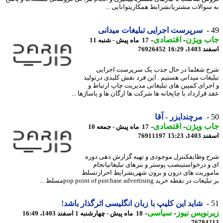
سوالات مشتریانشرایط همکاریتوانایی ...
سرپرست اجرایی تبلیغات میدانی
ب ویژن
-
اقتصادی
-
17 ماه پیش - شنبه 11
14، 16:29
76926452
 شغلما در حال جذب یک سرپرست اجرایی
یغات میدانی هستیم . این فرد نقش کلیدی درتولید
جرای کمپین های تبلیغاتی مدیریت چاپ ارتباط و
قرارداد با چاپخانه ها شرکت ها ارگان ها و پاساژها ...
مرچندایزر - آقا
ب ویژن
-
اقتصادی
-
17 ماه پیش - جمعه 10
14، 15:23
76911197
 وظایفکنترل موجودی و تهیه گزارش دهی دوره
و درخواستینصب پوستر و بنرهای تبلیغاتیانجام
وریت های درون و برون شهریشرایط احرازتسلط
ات در نقطه خرید pop point of purchase advertisingمسلط ...
شاید این کلیپ با زبان انگلیسی اثرگذار باشد!
نویس نیوز
-
سیاسی
-
18 ماه پیش - چهارشنبه 1 اسفند 1403، 16:49
76784