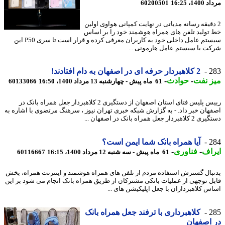
1، 16:25
60200501
دقیقه رسانه مدیاتی در نهایت کمپانی هواوی اولین
تولید تلفن های همراه هوشمند خود را بر اساس
سیستم عامل داخلی خود به کاربران معرفی کرده و قرار است تا سری P50 این
ت با سیستم عامل هارمونی ...
2
2 کلاهبردار حرفه ای در اصفهان به دام افتادند!
 نفت
-
حوادث
-
61 ماه پیش - چهارشنبه 13 مرداد 1400، 16:50
60133066
رییس پلیس فتای استان اصفهان از دستگیری 2 کلاهبردار جعل همراه بانک در
هان خبر داد. - به گزارش شبکه خبری تهران نیوز ، سرهنگ مرتضوی با اشاره به
ردار جعل همراه بانک در اصفهان ...
2
آیا همراه بانک شما ایمن است؟
اف
-
فناوری
-
61 ماه پیش - سه شنبه 12 مرداد 1400، 16:15
60116667
بال گسترش استفاده مردم از تلفن های همراه هوشمند و اینترنت همراه، بخش
ل توجهی از عملیات بانکی مشترکان از طریق همراه بانک انجام می شود بر این
س کلاهبرداران با جعل اپلیکیشن های ...
2
کلاهبرداری با ترفند جعل همراه بانک
اصفهان