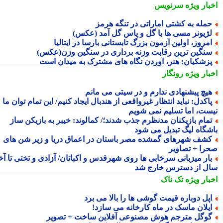
بار ویژه
سرنویس
مله به کشتی اماراتی در تنگه هرمز
ژیونر مسی ها با گل و پاس گل آمد (عکس)
مروز، اولین آزمون بزرگ تابستانی بارسا در ایتالیا
نگین ترین رقابت وزنه برداری در سنگین وزن(عکس)
زشکیان: هنر، آوردن نگاه های مشترک به میدان است
بار ویژه
رونگار
یچ پیشنهادی ندارم و در سیتی می مانم
اکدل: نباید انتظار غیرواقعی از هندبال ایجاد کنیم/ این تمام توان ما
ست، اما تسلیم نمی شویم
مام بازیکنان مدنظرم جذب شدند؛/ کمالوند: خیبر به بازیکن ساز
شگاه لیگ تبدیل می شود
شف شهرهای گمشده مصر باستان در اعماق دریا و زیر شن های
را + تصاویر
ار میزبانی سرخابی ها روی شهرقدس و اکباتان/ آزادی و تختی تا آخر
ل از دسترس خارج شد
بار ویژه
تک ناک
پل دوباره قیمت گوشی ها را بالا می برد
یلان ماسک در ماه کارخانه می سازد!
وگل مترجم هوش مصنوعی آفلاین ساخت + تصویر