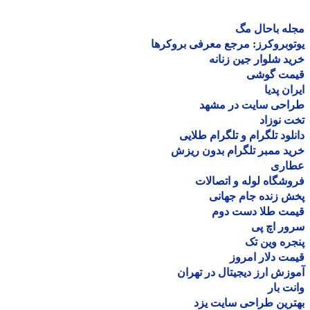
ه باحال مگ
وبروکرز: مرجع معرفی بروکرها
د شلوار جین زنانه
مت گوشی
ان پدیا
احی سایت در مشهد
 نوزاد
لود تلگرام و تلگرام طلایی
د ممبر تلگرام بدون ریزش
اری
شگاه لوله و اتصالات
 زنده جام جهانی
مت طلا دست دوم
ر اچ پی
ره وین تک
ت دلار امروز
زش ارز دیجیتال در تهران
ت بار
رین طراحی سایت یزد