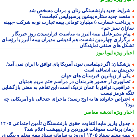
رایط جدید بازنشستگی زنان و مردان مشخص شد
قصد جدید ستاره پیشین پرسپولیس کجاست؟
پرداخت خسارت 6 میلیارد تومانی بیمه تجارت نو به شرکت «بهینه
زان سبز جم»
یام مدیرعامل بیمه البرز به مناسبت فرارسیدن روز خبرنگار
رگزاری چهارمین نشست هم اندیشی مدیران بیمه البرز با رؤسای
کل های صنفی نمایندگان
بار ویژه
ایونا نیوز
زشکیان: اگر دیپلماسی نبود، آمریکا پای توافق با ایران نمی آمد/
ریبش بی انصافی است
کی از زیباترین قبرستان های جهان
صاویری از حضور هنرمندان در مراسم ختم مریم همتیان
راقچی: توافق با عمان نزدیک است/ این تفاهم به معنی بازگشایی
گه هرمز نیست
عتراض خانواده ها به اوج رسید؛ ماجرای جنجالی ناو آمریکایی چه
د؟
بار ویژه
اندیشه معاصر
جدول واریز مابه التفاوت حقوق بازنشستگان تأمین اجتماعی ۱۴۰۵؛
ان پرداخت معوقات فروردین و اردیبهشت اعلام شد؟
بیمه معلم سیناد ۱۴۰۵ | ورود به سامانه سیناد بیمه معلم و پیگیری