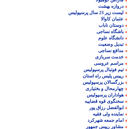
روازه بهشت
ست زیر 23 سال پرسپولیس
ثمان کاوالا
وستان ناباب
اشگاه نساجی
انشگاه علوم
بدیل وضعیت
دافع نساجی
دمت سربازی
راسم عروسی
یم فوتبال پرسپولیس
ییس پلیس راه استان
زرگسالان پرسپولیس
هارمحال و بختیاری
واداران پرسپولیس
خنگوی قوه قضاییه
بوالفضل رزاق پور
ماینده ولی فقیه
مام جمعه شهرکرد
شاور رییس جمهور