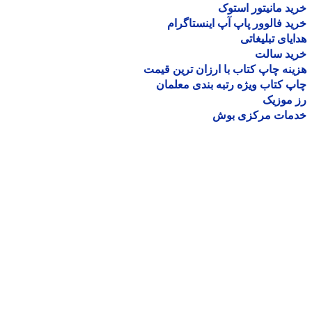
د مانیتور استوک
د فالوور پاپ آپ اینستاگرام
یای تبلیغاتی
ید سالت
نه چاپ کتاب با ارزان ترین قیمت
 کتاب ویژه رتبه بندی معلمان
موزیک
مات مرکزی بوش