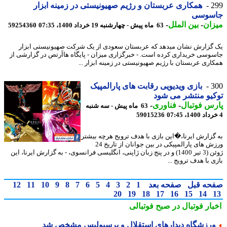
2
همکاری عربستان و رژیم صهیونیستی در زمینه ابزار
سوسی
ان
-
بین الملل
-
63 ماه پیش - چهارشنبه 19 خرداد 1400، 07:35
59254360
یک گزارش نشان می‎دهد که عربستان سعودی از یک شرکت صهیونیستی ابزار
وسی خریداری کرده است. - خبرگزاری میزان - پایگاه هاآرتص در گزارشی از
اری عربستان با رژیم صهیونیستی در زمینه ابزار ...
3
بازی ویدیویی رقابت های پارالمپیک
یو منتشر می شود
س فوتبال
-
فناوری
-
63 ماه پیش - سه شنبه
59015236
گزارش ایرنا،�این بازی با هدف ترویج هرچه بیشتر
ورزش های پارالمپیکی در بین جوانان از تاریخ 24
ژوئن (3 تیر 1400) و در پنج زبان ژاپنی، انگلیسی فرانسوی، - به گزارش ایرنا، این
 با هدف ترویج ...
حه قبل
صفحه بعد
1
2
3
4
5
6
7
8
9
10
11
12
20
19
18
17
16
15
14
بار فوتبال در صبح فوتبالی
رزشگاه دیدارهای استقلال و پرسپولیس مشخص شد