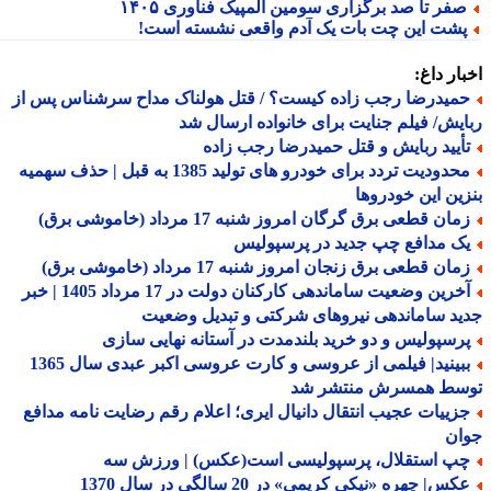
فر تا صد برگزاری سومین المپیک فناوری ۱۴۰۵
شت این چت بات یک آدم واقعی نشسته است!
ار داغ:
میدرضا رجب زاده کیست؟ / قتل هولناک مداح سرشناس پس از
یش/ فیلم جنایت برای خانواده ارسال شد
أیید ربایش و قتل حمیدرضا رجب زاده
محدودیت تردد برای خودرو های تولید 1385 به قبل | حذف سهمیه
ین این خودروها
ان قطعی برق گرگان امروز شنبه 17 مرداد (خاموشی برق)
ک مدافع چپ جدید در پرسپولیس
ان قطعی برق زنجان امروز شنبه 17 مرداد (خاموشی برق)
آخرین وضعیت ساماندهی کارکنان دولت در 17 مرداد 1405 | خبر
د ساماندهی نیروهای شرکتی و تبدیل وضعیت
رسپولیس و دو خرید بلندمدت در آستانه نهایی سازی
ببینید| فیلمی از عروسی و کارت عروسی اکبر عبدی سال 1365
سط همسرش منتشر شد
زییات عجیب انتقال دانیال ایری؛ اعلام رقم رضایت نامه مدافع
ان
پ استقلال، پرسپولیسی است(عکس) | ورزش سه
س| چهره «نیکی کریمی» در 20 سالگی در سال 1370