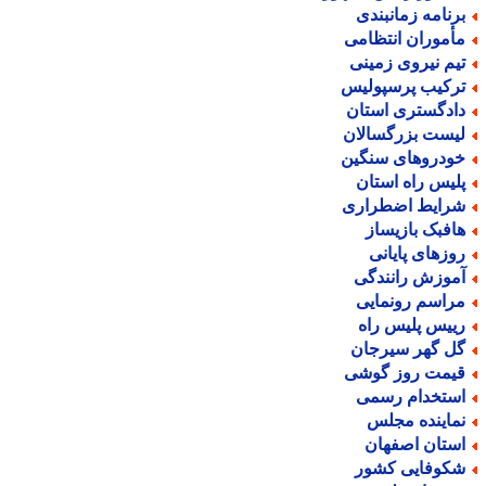
رنامه زمانبندی
أموران انتظامی
یم نیروی زمینی
رکیب پرسپولیس
ادگستری استان
یست بزرگسالان
ودروهای سنگین
لیس راه استان
رایط اضطراری
افبک بازیساز
وزهای پایانی
موزش رانندگی
راسم رونمایی
ییس پلیس راه
ل گهر سیرجان
یمت روز گوشی
ستخدام رسمی
ماینده مجلس
ستان اصفهان
کوفایی کشور