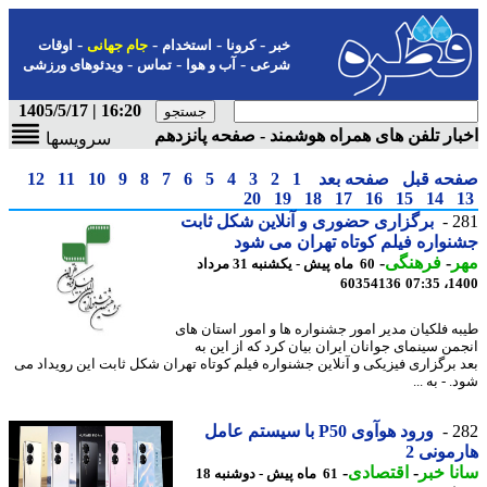
-
-
-
-
خبر
کرونا
استخدام
جام جهانی
اوقات
-
-
-
شرعی
آب و هوا
تماس
ویدئوهای ورزشی
16:20 | 1405/5/17
ار تلفن های همراه هوشمند - صفحه پانزدهم
سرویسها
حه قبل
صفحه بعد
1
2
3
4
5
6
7
8
9
10
11
12
20
19
18
17
16
15
14
2
برگزاری حضوری و آنلاین شکل ثابت
واره فیلم کوتاه تهران می شود
ر
-
فرهنگی
-
60 ماه پیش - یکشنبه 31 مرداد
60354136
1400
ه فلکیان مدیر امور جشنواره ها و امور استان های
من سینمای جوانان ایران بیان کرد که از این به
 برگزاری فیزیکی و آنلاین جشنواره فیلم کوتاه تهران شکل ثابت این رویداد می
 - به ...
2
ورود هوآوی P50 با سیستم عامل
مونی 2
ا خبر
-
اقتصادی
-
61 ماه پیش - دوشنبه 18