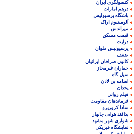
نسولگری ایران
رهم امارات
اشگاه پرسپولیس
لومینیوم اراک
یراندس
یمت مسکن
رایت
رسپولیس ملوان
عف
انون صرافان ایرانیان
فاران غیرمجاز
یل گاه
سامه بن لادن
خدان
یلم روانی
رماندهان مقاومت
ادا کروزیرو
دافند هوایی چابهار
واری شهر مشهد
مایشگاه فیزیکی
اراش کومبولا