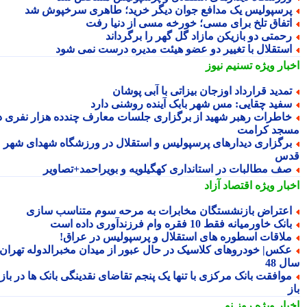
رسپولیس یک مدافع جوان دیگر خرید؛ طاهری سرخپوش شد
تفاق تلخ برای مسی؛ خورخه مسی از دنیا رفت
حمتی دو بازیکن مازاد گل گهر را برگرداند
ستقلال با تغییر دو عضو هیئت مدیره درست نمی شود
بار ویژه
تسنیم نیوز
مدید قرارداد اوزجان بیزاتی با آبی پوشان
فید چقایی: مس شهر بابک آینده روشنی دارد
اطرات رهبر شهید از برگزاری جلسات معارف چندده هزار نفری در
جد کرامت
رگزاری دیدارهای پرسپولیس و استقلال در ورزشگاه شهدای شهر
س
ف مطالبات در استانداری کهگیلویه و بویراحمد+تصاویر
بار ویژه
اقتصاد آزاد
عتراض بازنشستگان مخابرات به مرحه سوم متناسب سازی
انک خاورمیانه فقط 10 فقره وام فرزندآوری داده است
لاقات اسطوره های استقلال و پرسپولیس در عراق!
کس| خودروهای کلاسیک در حال عبور از میدان مخبرالدوله تهران؛
 48
وافقت بانک مرکزی با تنها یک پنجم تقاضای نقدینگی بانک ها در بازار
بار ویژه
روز نو