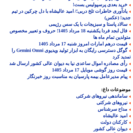
رید بعدی پرسپولیس بست!
ادآوری خاطرات تلخ دربی؛/ امید عالیشاه با دل چرکین در تیم
ید! (عکس)
الاد پاستا و سبزیجات با یک سس رژیمی
فال ابجد فردا یکشنبه 18 مرداد 1405؛ حروف و تعبیر مخصوص
لدین تمام ماه ها
یمت درهم امارات امروز شنبه 17 مرداد 1405
گوگل دسترسی رایگان به ابزار تولید ویدیوی Gemini Omni را
ید کرد
أی مصادره اموال ساعدی نیا به دیوان عالی کشور ارسال شد
مت روز گوشی موبایل 17 مرداد 1405
یام مدیرعامل بیمه پارسیان به مناسبت روز خبرنگار
ضوعات داغ:
اماندهی نیروهای شرکتی
یروهای شرکتی
داح سرشناس
مید عالیشاه
ارکنان دولت
یوان عالی کشور