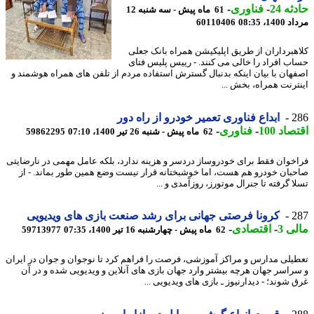
ه 24
-
فناوری
-
61 ماه پیش - سه شنبه 12
1، 08:35
60110406
هبرداران از طریق اپلیکیشن همراه بانک جعلی
ب افراد را خالی می کنند. - رییس پلیس فتای
هان با بیان اینکه بدنبال گسترش استفاده مردم از تلفن های همراه هوشمند و
ترنت همراه، بخش ...
2
ابداع فناوری تعمیر خودرو از راه دور
اد 100
-
فناوری
-
62 ماه پیش - شنبه 26 تیر 1400، 07:10
59862295
خوان فقط برای خودروساز دردسر و هزینه ندارد، بلکه عامل مهمی در نارضایتی
بان خودرو هم هست، اما خوشبختانه قرار نیست وضع همین طور بماند. - از
 گرفته تا جنرال موتورز، روزآمدی و ...
2
کرونا فرصتی جهانی برای رشد صنعت بازی های ویدیویی
ی 3
-
اقتصادی
-
62 ماه پیش - چهارشنبه 16 تیر 1400، 07:35
59713977
یلی مدارس و مراکز آموزشی، فرصت را فراهم کرد تا نوجوان و جوان در ایران
راسر جهان هرچه بیشتر وارد جهان بازی های آنلاین و ویدیویی شده و در آن
شوند؛ - دیدارنیوز ـ بازی های ویدیویی ...