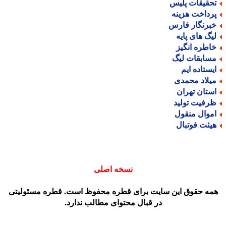
حقیقات پلیس
رداخت هزینه
برنگار فارس
یگ های پایه
اطره انگیز
سابقات لیگ
یستاده ایم
یلاد محمدی
ستان تهران
رفیت تولید
موال منقول
یئت فوتبال
نسخه اصلی
مه حقوق این سایت برای قطره محفوظ است. قطره مسئولیتی
در قبال محتوای مطالب ندارد.