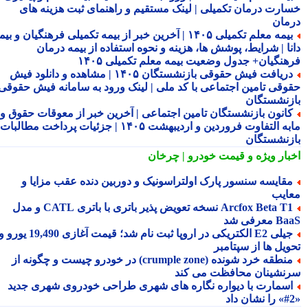
ارت درمان تکمیلی | لینک مستقیم و راهنمای ثبت هزینه های
مان
بیمه معلم تکمیلی ۱۴۰۵ | آخرین خبر از بیمه تکمیلی فرهنگیان و بیمه
نا | شرایط، پوشش ها، هزینه و نحوه استفاده از بیمه درمان
هنگیان+ جدول وضعیت بیمه معلم تکمیلی ۱۴۰۵
دریافت فیش حقوقی بازنشستگان ۱۴۰۵ | مشاهده و دانلود فیش
وقی تامین اجتماعی با کد ملی | لینک ورود به سامانه فیش حقوقی
زنشستگان
انون بازنشستگان تامین اجتماعی | آخرین خبر از معوقات حقوق و
مابه التفاوت فروردین و اردیبهشت ۱۴۰۵ | جزئیات پرداخت مطالبات
زنشستگان
بار ویژه
و قیمت خودرو | چرخان
قایسه سنسور پارک اولتراسونیک و دوربین دنده عقب مزایا و
ایب
Arcfox Beta T1 نسخه تعویض پذیر باتری با باتری CATL و مدل
معرفی شد
جیلی E2 الکتریکی در اروپا ثبت نام شد؛ قیمت آغازی 19,490 یورو و
ویل ها از سپتامبر
منطقه خرد شونده (crumple zone) در خودرو چیست و چگونه از
نشینان محافظت می کند
سمارت با دیواره نگاره های شهری طراحی خودروی شهری جدید