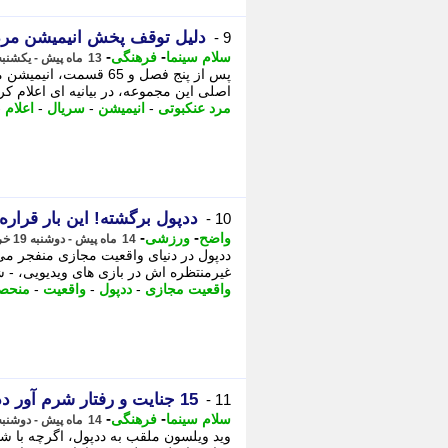
دلیل توقف پخش انیمیشن مرد عنکبوتی 
9 -
-
-
سلام سینما
فرهنگی
13 ماه پیش - یکشنبه 5 مرداد 1404، 12:02
اصلی این مجموعه، در بیانیه ای اعلام کرد
مرد عنکبوتی
-
انیمیشن
-
سریال
-
اعلام
-
ددپول برگشته! این بار قرار
10 -
-
-
واضح
ورزشی
14 ماه پیش - دوشنبه 19 خرداد 1404، 07:48
ددپول در دنیای واقعیت مجازی منفجر 
غیرمنتظره اش در بازی های ویدیویی، - 
واقعیت مجازی
-
ددپول
-
واقعیت
-
منحصر
15 جنایت و رفتار شرم آور ددپول؛ ضدقهرمان شوخ اما بی رحم
11 -
-
-
سلام سینما
فرهنگی
14 ماه پیش - دوشنبه 12 خرداد 1404، 20:03
وید ویلسون ملقب به ددپول، اگرچه با