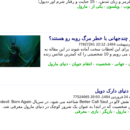
1 جنایت و رفتار شرم آور ددپول؛
وب
-
ویلسون
-
یکی از
-
مارول
ندجهانی با خطر مرگ روبه رو هستند؟
77827261
رای این لحظات سخت آماده شوند در این مقاله به
سراغ شخصیت های مارول در خطر مرگ می رویم و 10 شخصیتی را که کمترین شانس زنده
-
جهانی
-
شخصیت
-
انتقام جویان
-
دنیای مارول
نیای دارک دویل
77524065
تونی دالتون، بازیگر معروف که به خاطر نقش لالو در Better Call Saul شناخته می شود، در سریا
شخصیت که در ابتدا به عنوان یک شرور کوچک در دنیای مارول معرفی شد،
مارول
-
بازیگر
-
بازی
-
معرفی