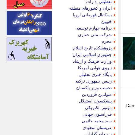
تعطیلی ادارات
اینتیتر
ایران و کشورهای منطقه
ایونا نیوز
بسکتبال قهرمانی اروپا
بازتاب آنلاین
خویین
باشگاه خبرنگاران
برنامه چهارم توسعه
باغستان نیوز
شرکت ملی حفاری
بامبوک
محرم
ببین و بخون
پژوهشکده تاریخ اسلام
بدینسان
جمهوری اسلامی ایران
بنکر
وزارت فرهنگ و ارشاد
بیت ران
نیروی هوایی آمریکا
پارس فوتبال
پایگاه خبری تحلیلی
پارسینه
رییس جمهوری ترکیه
پارسینه پلاس
نخست وزیر پاکستان
پاز آنلاین
متولدین فروردین
پاس گل
پیشکسوت استقلال
پانا
ل Daredevil: Born Again
موتور الکتریکی
پرتو نیوز
فدراسیون جهانی
پرسون
سید محمد خاتمی
پنجره نیوز
عربستان سعودی
پویامگ
سرمایه گذاران