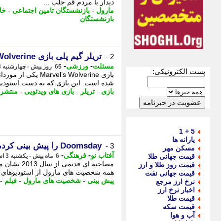
دیدار با مردم قم جلب ...
مارول
-
بازنشستگان تامین اجتماعی
-
خا
بازنشستگان
تریلر گیم پلی بازی Marvel’s Wolverine منتشر شد و پیش خرید آغاز گردید
2 -
-
-
مسئلت
ورزشی
65 روز پیش - چهارشنبه 13 خرداد 1405، 05:25
پست الکترونیکی:
بازی ’s Wolverine
شده است. این بازی که به دست استودیو Insomniac Games در حال توسعه است، - ❯ تریلر گیم 
بازی
-
تریلر
-
بازی های ویدئویی
-
منتشر
5 + 1
یارانه ها
Doomsday را پیش بینی کرده بود
3 -
مسکن مهر
-
-
آفتاب نو
فرهنگی
قیمت جهانی طلا
6 ماه پیش - یکشنبه 3 اسفند 1404، 05:21
قیمت روز طلا و ارز
همه شخصیت های مارول از استودیوهای م
قیمت جهانی نفت
پیش بینی
-
شخصیت های مارول
-
فیلم
-
نرخ ارز مرجع
اخبار نرخ ارز
قیمت طلا
قیمت سکه
آب و هوا