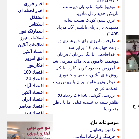
اخبار فوری
ویدیو| تکنیک ناب یان دیومانده
اخبار لحظه ای
بازیکن جدید رئال مادرید
استقلال
غرق شدن کودک هشت ساله
اسکناس
مشهدی در دریای بابلسر (16 مرداد
اسمارتک نیوز
1405)
اصلاحات نیوز
ظرفیت انرژی های خورشیدی در
اطلاعات آنلاین
دولت چهاردهم 4.6 برابر شد
اعتماد آنلاین
خداحافظی با لگد فرمان / فرمان
افق امروز
هوشمند کامیون های ماک معرفی شد
افکارنیوز
آموزش مسدود کردن کارت بانکی +
اقتصاد 100
روش های آنلاین، تلفنی و حضوری
اقتصاد 24
دیدار وزیر علوم ایران با رییس بیت
اقتصاد آزاد
الحکمه عراق
اقتصاد آنلاین
بررسی گوشی Galaxy Z Flip8؛
اقتصاد ایران
ظاهر شبیه به نسخه قبلی اما با باطن
هرج
اقتصاد معاصر
متفاوت!
اقتصاد نیوز
اکو ایران
موضوعات داغ:
اکوفارس
رامین رضاییان
اکونگار
فرهنگ و ارشاد اسلامی