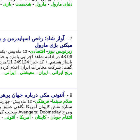
دنیای مارول
-
مارول
-
شخصیت
-
بازی
-
آواز شاد؛ رقص اسپایدرمن و بت
7 -
میکنن بژی مارول
-
-
زیرنویس نیوز
اقتصادی
12 ماه پیش - یکشنبه 12 مرداد 1404، 03:00
48:06 در ادامه شاهد اجرایی بامزه 
گفت: شرکت مخابرات ایران اعلام کرده .
برنج ایرانی
-
ایران
-
معیشتی
-
ایرانی
-
ش
آنتونی مکی درباره جهان پرهرج ومرج gers: Doomsday
8 -
-
-
سلام سینما
فرهنگی
12 ماه پیش - چهارشنبه 8 مرداد 1404، 12:52
ستاره نقش کاپیتان آمریکا نگاهی عمیق ب
ومرج Avengers: Doomsday صحبت کردستاره نقش کاپیتان آمریکا نگاهی عمیق به فضای حماسی ...
انتقام جویان
-
کاپیتان
-
آمریکا
-
آنتونی
-
ا