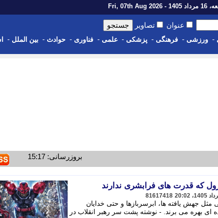
14 - Fri, 07th Aug 2026
عنوان
تصاویر
-
-
-
-
-
-
-
-
ورزشی
فرهنگی
پزشکی
علمی
فناوری
حوادث
بین الملل
اس
بروزرسانی: 15:17
81617418
 مثل جهش یافته ها، ابرسربازها و حتی خدایان
 ای بهره می برند. - نوشته پشت سر رهبر انقلاب در