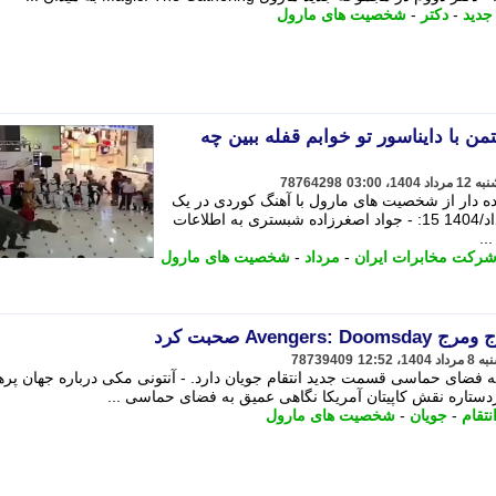
جدید
-
دکتر
-
شخصیت های مارول
من با دایناسور تو خوابم قفله ببین چه
78764298
و خنده دار از شخصیت های مارول با آهنگ کوردی در یک
پاساژ هستیم. + کد خبر: 249124 11/مرداد/1404 15: - جواد اصغرزاده شبستری به اطلاعات
..
رکت مخابرات ایران
-
مرداد
-
شخصیت های مارول
Aven صحبت کرد
78739409
ه فضای حماسی قسمت جدید انتقام جویان دارد. - آنتونی مکی درباره جهان پر
نتقام
-
جویان
-
شخصیت های مارول