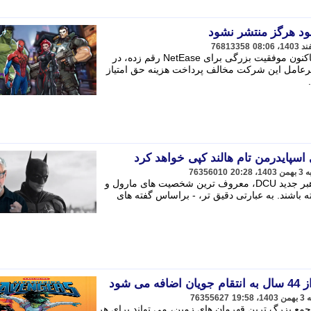
76813358
بازی Marvel Rivals که از زمان عرضه تاکنون موفقیت بزرگی برای NetEase رقم زده، در
یرعامل این شرکت مخالف پرداخت هزینه حق امتیاز
76356010
براساس گفته های جیمز گان به عنوان رهبر جدید DCU، معروف ترین شخصیت های مارول و
اشند. به عبارتی دقیق تر، - براساس گفته های
 شود
76355627
جمع بزرگ ترین قهرمان های زمین، می تواند برای هر