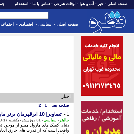
-
-
-
-
-
صفحه اصلی
خبر
آب و هوا
اوقات شرعی
تماس با ما
استخدام
جمعه، 16 مرداد 05
-
-
-
صفحه اصلی
سیاسی
اقتصادی
اجتماعی
اخبار
صفحه بعد
1
2
تصاویر| 10 ابرقهرمان برتر مارول که قدرت های فرابشری ندارند
1 -
-
-
جالبتر
سیاسی
61 روز پیش - یکشنبه 17 خرداد 1405، 20:02
دنیای کمیک های مارول مملو از موجوداتی
واقعی است که از قدرت های خارق العاده