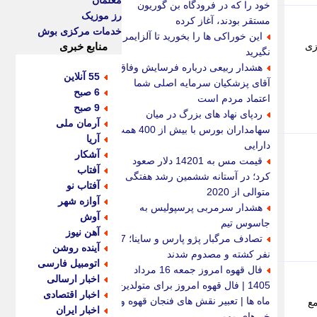
معلمان
خود را که در فرودگاه بن گوریون
رز موزیک
مستقر بودند، آغاز کرده
خدمات مرکزی بوش
این خوراکی ها را بخورید تا آلزایمر
ود که روزی
منابع خبری
نگیرید
هشدار ربیعی درباره فرسایش وفاق؛
55 آنلاین
آقای پزشکیان سرمایه اصلی شما
6 صبح
اعتماد مردم است
9 صبح
ردپای نهاد های بزرگ در میان
آرمان ملی
سهامداران بورس با بیش از 400 همت
آریا
دارایی
آشکار
قیمت مس به 14201 دلار صعود
آفتاب
کرد؛ در آستانه ششمین رشد هفتگی
آفتاب نو
متوالی از 2020
آوازه شهر
هشدار سرمربی پرسپولیس به
آوش
جاسوس تیم
آهن نیوز
تصادف مرگبار پژو پارس و ساینا؛ 7
آینده روشن
نفر کشته و مصدوم شدند
اتومبیل فارسی
فال قهوه امروز جمعه 16 مرداد
اخبار ارسالی
1405 | فال قهوه امروز برای متولدین
اخبار اقتصادی
ماه ها | تعبیر نقش های فنجان قهوه و
مع
اخبار ایران
خبرهای مهم