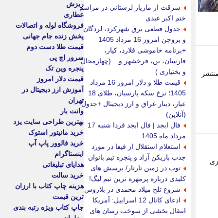
ریزش
سرقت از مازیار لرستانی در مراسم
عطاری
ختم اکبر عبدی
فروشگاه لوله و اتصالات
جدول قطعی برق شهرکرد، لردگان
پخش زنده جام جهانی
و بروجن امروز 16 مرداد 1405
قیمت طلا دست دوم
+برنامه خاموشی فلارد، کیار،
سرور اچ پی
فارسان، بن، فرخشهر و... (چهارمحال
پنجره وین تک
و بختیاری )
 منتشر
قیمت دلار امروز
قیمت طلا و دلار امروز 16 مرداد
آموزش ارز دیجیتال در
1405؛ نرخ سکه پارسیان، طلای 18
تهران
عیار، دینار عراق و ارز دیجیتال +جدول
وانت بار
(آنلاین)
بهترین طراحی سایت یزد
فال ابجد | فال ابجد فردا شنبه 17
خرید مانیتور استوک
مرداد ماه 1405
خرید فالوور پاپ آپ
استعلام استقلال از فیفا در مورد
اینستاگرام
جذب بازیکن آزاد و پنجره تیم بانوان
ود که روزی
هدایای تبلیغاتی
توپ در زمین تارتار/ پرسش های
خرید سالت
کلیدی درباره پرمهره ترین تیم لیگ!
هزینه چاپ کتاب با ارزان
شروع تلخ میلاد محمدی در بلاروس
ترین قیمت
ادعای کانال 12 اسراییل: آمریکا
چاپ کتاب ویژه رتبه بندی
انتقال بخشی از سوخت رسان های