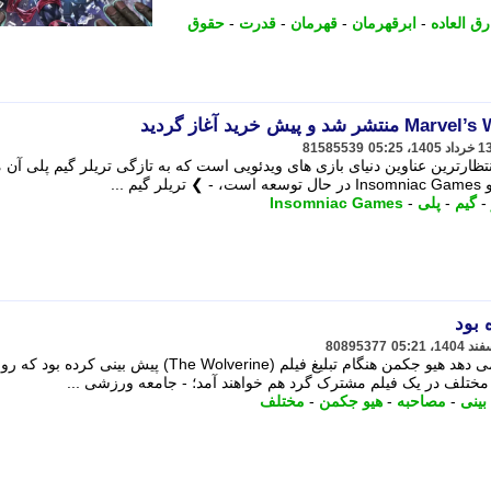
رق العاده
-
ابرقهرمان
-
قهرمان
-
قدرت
-
حقوق
81585539
Marvel یکی از موردانتظارترین عناوین دنیای بازی های ویدئویی است که به تازگی تریلر گیم پلی آن
...
-
گیم
-
پلی
-
Insomniac Games
80895377
مصاحبه ای قدیمی از سال 2013 نشان می دهد هیو جکمن هنگام تبلیغ فیلم (The Wolverine) پیش بینی کرده ب
ختلف در یک فیلم مشترک گرد هم خواهند آمد؛ - جامعه ورزشی ...
بینی
-
مصاحبه
-
هیو جکمن
-
مختلف