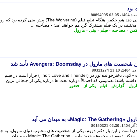
80894995
مصاحبه ای قدیمی از سال 2013 نشان می دهد هیو جکمن هنگام تبلیغ فیلم (The Wolverine) پیش بینی کرده ب
تلف در یک فیلم مشترک گرد هم خواهند آمد؛ - مصاحبه ...
کمن
-
مصاحبه
-
فیلم
-
بینی
-
مارول
رول در Avengers: Doomsday تأیید شد
80311274
گزارش های جدید نشان می دهد شخصیت «لاو»، دخترخوانده ثور در (Thor: Love and Thunder) قرار است در فیلم
رول
-
گزارش
-
فیلم
-
یکی از
-
حضور
 میدان می آید
80150321
 به فاز جدیدی است و این بار دکتر دووم، یکی از شخصیت های محبوب دنیای مارول، به ج
موعه جدید مارول Magic: The Gathering به میدان ...