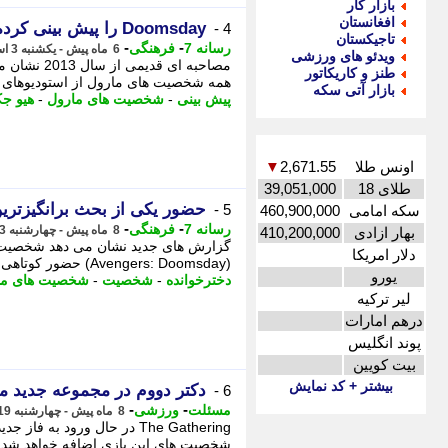
بازار کار
افغانستان
Doomsday را پیش بینی کرده بود
4 -
تاجیکستان
-
-
رسانه 7
فرهنگی
6 ماه پیش - یکشنبه 3 اسفند 1404، 03:05
ویدئو های ورزشی
طنز و کاریکاتور
همه شخصیت های مارول از استودیوهای مخ
بازار آتی سکه
پیش بینی
-
شخصیت های مارول
-
هیو ج
اونس طلا
2,671.55
▼
طلای 18
39,051,000
حضور یکی از بحث برانگیزترین شخصیت های ما
5 -
سکه امامی
460,900,000
-
-
رسانه 7
فرهنگی
8 ماه پیش - چهارشنبه 3 دی 1404، 13:10
بهار ازادی
410,200,000
دلار امریکا
(Avengers: Doomsday) حضور کوتاهی داشته باشد؛ تصمیمی که احتمالاً دوباره بحث ها درباره یکی از جنجالی ترین ...
یورو
دخترخوانده
-
شخصیت
-
شخصیت های ما
لیر ترکیه
درهم امارات
پوند انگلیس
بیت کویین
بیشتر + کد نمایش
دکتر دووم در مجموعه جدید مارول «Magic: The Gathering» به
6 -
-
-
مسئلت
ورزشی
8 ماه پیش - چهارشنبه 19 آذر 1404، 02:30
The Gathering در حال ورود
شخصیت های این بازی اضافه خواهد شد. - دکتر دووم در مج