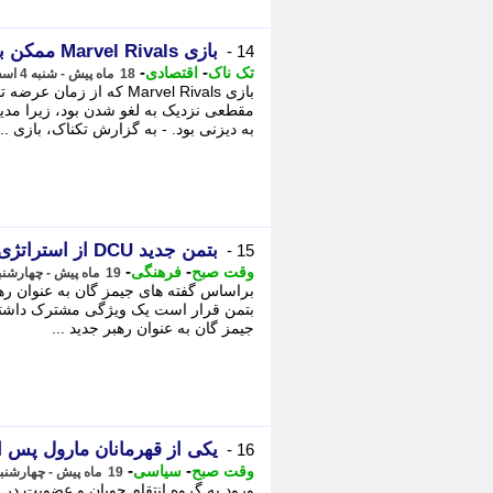
بازی Marvel Rivals ممکن بود هرگز منتشر نشود
14 -
-
-
تک ناک
اقتصادی
18 ماه پیش - شنبه 4 اسفند 1403، 08:06
مقطعی نزدیک به لغو شدن بود، زیرا مد
به دیزنی بود. - به گزارش تکناک، بازی ...
بتمن جدید DCU از استراتژی اسپایدرمن تام هالند کپی خواهد کرد
15 -
-
-
وقت صبح
فرهنگی
19 ماه پیش - چهارشنبه 3 بهمن 1403، 20:28
بتمن قرار است یک ویژگی مشترک داشته ب
جیمز گان به عنوان رهبر جدید ...
یکی از قهرمانان مارول پس از 44 سال به انتقام جویان اضافه می
16 -
-
-
وقت صبح
سیاسی
19 ماه پیش - چهارشنبه 3 بهمن 1403، 19:58
ورود به گروه انتقام جویان و عضویت در 