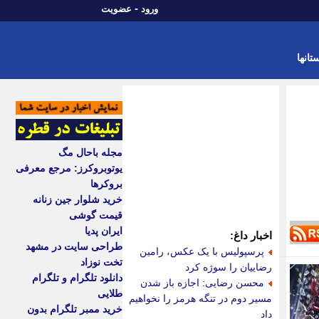
-
ورود
عضویت
تانها
مجله باحال مگ
یوتوبروکرز: مرجع معرفی
بروکرها
خرید شلوار جین زنانه
قیمت گوشی
ایران پدیا
اخبار داغ:
طراحی سایت در مشهد
پرسپولیس با یک عکس، رامین
تخت نوزاد
رضاییان را سوژه کرد
دانلود تلگرام و تلگرام
محسن رضایی: اجازه باز شدن
طلایی
مسیر دوم در تنگه هرمز را نخواهیم
خرید ممبر تلگرام بدون
داد