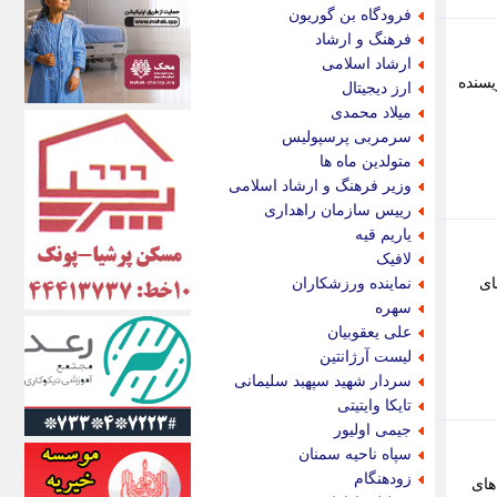
اکونیوز
فرودگاه بن گوریون
الف
فرهنگ و ارشاد
انتشار آنلاین
ارشاد اسلامی
اندیشه قرن
ور، نویسنده
ارز دیجیتال
اندیشه معاصر
میلاد محمدی
اندیشه ها
سرمربی پرسپولیس
انرژی پرس
متولدین ماه ها
ای استخدام
وزیر فرهنگ و ارشاد اسلامی
ایتنا
رییس سازمان راهداری
ایراف
یاریم قیه
ایران آرت
لافیک
ایران آنلاین
ای
نماینده ورزشکاران
ایران زندگی
سهره
ایران فوری
علی یعقوبیان
ایرانی روز
لیست آرژانتین
ایرانیتال
سردار شهید سپهبد سلیمانی
ایرنا
تایکا وایتیتی
ایسکانیوز
جیمی اولیور
ایسنا
سپاه ناحیه سمنان
ایکنا
زودهنگام
های
ایلنا