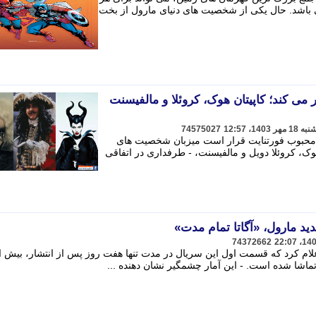
باشد. حال یکی از شخصیت های دنیای مارول از بخت
 می کند؛ کاپیتان هوک، کروئلا و مالفیسنت
74575027
ی محبوب فورتنایت قرار است میزبان شخصیت های
وک، کروئلا دویل و مالفیسنت، - طرفداری در اتفاقی
ید مارول، «آگاتا تمام مدت»
74372662
ماشا شده است. - این آمار چشمگیر نشان دهنده ...