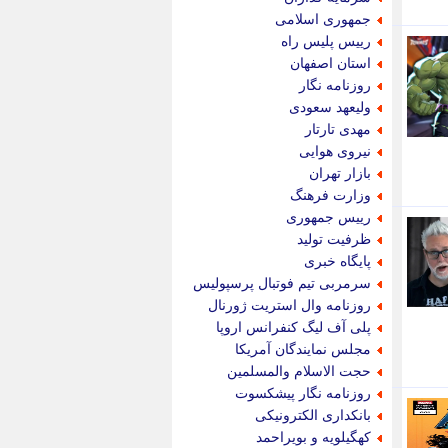
پویه آنلاین
جمهوری اسلامی
پیام نفت
رییس پلیس راه
تابناک
استان اصفهان
تازه نیوز
روزنامه نگار
تبیان
ولیعهد سعودی
تجارت نیوز
مهدی تارتار
تحریریه
نیروی هوایی
ترابر نیوز
بازار تهران
ترفندباز
وزارت فرهنگ
تریبون اقتصاد
رییس جمهوری
تسنیم نیوز
ظرفیت تولید
تک ناک
پایگاه خبری
تکراتو
سرمربی تیم فوتبال پرسپولیس
توریسم آنلاین
روزنامه وال استریت ژورنال
تولید نیوز
پلی آف لیگ کنفرانس اروپا
تیتر فوری
مجلس نمایندگان آمریکا
تیکنا
حجت الاسلام والمسلمین
جاب ویژن
روزنامه نگار پیشکسوت
جار نیوز
بانکداری الکترونیکی
جالبتر
کهگیلویه و بویراحمد