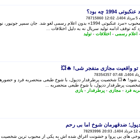
1994 چه بود؟
78715860
پس از پنج فصل و 65 قسمت، انیمیشن محبوب «مرد عنکبوتی 1994» بدون اعلام رسمی لغو شد. جان سمپر جونی
 که توقف ادامه تولید سریال نه به دلیل اختلافات ...
اعلام رسمی
-
اختلافات
-
تولید
ه تو واقعیت مجازی منفجر شی! 🔥💥
78354357
می شود! 🔥💥 شخصیت پرطرفدار ددپول، با شوخ طبعی منحصربه فرد و حضوره
شخصیت پرطرفدار ددپول، با شوخ طبعی منحصربه ...
به فرد
-
مجازی
-
پرطرفدار
-
بازی
78293996
 شوخی های بی پروا و خشونت اغراق شده اش به یکی از محبوب ترین شخصیت 