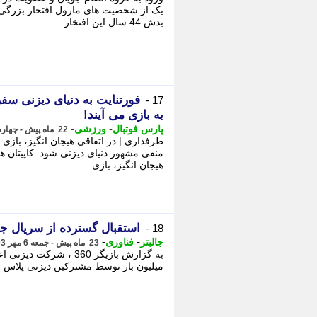
یک از شخصیت های مارول افتخار بزرگی 
بدش 44 سال این افتخار ...
فورتنایت به دنیای دیزنی سفر
17 -
به بازی می آیند!
-
-
پارس فوتبال
ورزشی
22 ماه پیش - چهارشنبه 18 مهر 1403، 12:57
طرفداری | در اتفاقی هیجان انگیز، باز
منفی مشهور دنیای دیزنی شود. کاپیتان ه
هیجان انگیز، بازی ...
استقبال گسترده از سریال جد
18 -
-
-
جالبتر
فناوری
23 ماه پیش - جمعه 6 مهر 1403، 22:07
میلیون بار توسط مشترکین دیزنی پلاس ت