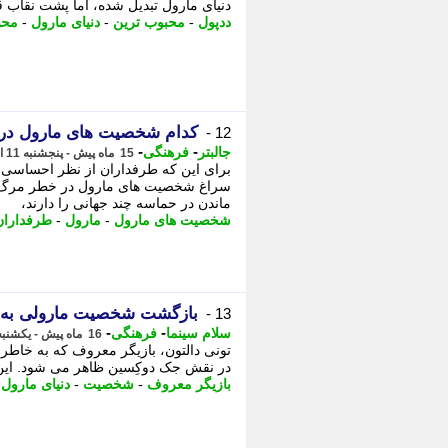
دنیای مارول تبدیل شده، اما پشت نقاب قرمز و زبان تندش، - 5
ددپول
-
محبوب ترین
-
دنیای مارول
-
محب
کدام شخصیت های مارول در چ
12 -
-
-
جالبتر
فرهنگی
15 ماه پیش - پنجشنبه 11 اردیبهشت 1404، 22:12
برای این که طرفداران از نظر احساسی ب
ماندن در حماسه چند جهانی را دارند،
شخصیت های مارول
-
مارول
-
طرفداران
بازگشت شخصیت مارولی به د
13 -
-
-
سلام سینما
فرهنگی
16 ماه پیش - یکشنبه 24 فروردین 1404، 20:03
در نقش جک دوکِسین ظاهر می شود. این 
بازیگر معروف
-
شخصیت
-
دنیای مارول
-