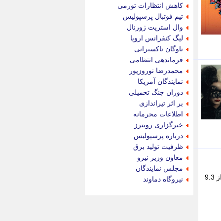
جام جم
کاهش انتظارات تورمی
جدید پرس
تیم فوتبال پرسپولیس
جماران
وال استریت ژورنال
جوان ایرانی
لیگ کنفرانس اروپا
جهان مانا
ناوگان تاکسیرانی
جهان نگر
فرماندهی انتظامی
جهان نیوز
محمدرضا نوروزپور
چطور
نمایندگان آمریکا
چمپیونات
دوران جنگ تحمیلی
چمدون
بر اثر تیراندازی
چه خبر
اطلاعات محرمانه
حادثه 24
خبرگزاری رویترز
حرف تو
درباره پرسپولیس
حوادث پلاس
ظرفیت تولید برق
حوزه نیوز
معاون وزیر نیرو
خبر آنلاین
مجلس نمایندگان
خبر جنوب
به گزارش بازیگر 360 ، شرکت دیزنی اعلام کرد که قسمت اول این سریال در مدت تنها هفت روز پس از انتشار، بیش از 9.3
نیروگاه دماوند
خبر سیاسی
خبر گردون
خبر ورزشی
خبرجو