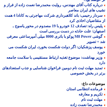
رباره کتاب آقای مهندس، روایت محمدرضا نعمت زاده از فراز و
ب های ایران معاصر
سردار رحیمی: باند کلاهبرداری شرکت مهاجرتی به کانادا 4 همت
متقاضیان اخاذی کرد
پلیس راه: تصادف 12 خودرو با 19 مصدوم در محور یاسوج ـ
فهان/ علت حادثه در دست بررسی است
گوشی M8 Power پوکو با باتری 8000 میلی آمپرساعتی معرفی
+ تصویر
وسف پزشکیان: اگر دولت شکست بخورد، ایران شکست می
رد
زیر بهداشت: موضوع تغذیه ارتباط مستقیمی با سلامت جامعه
د
مدید مهلت ثبت نام دومین فراخوان شناسایی و جذب استعدادهای
تر در بخش خصوصی
ضوعات داغ:
رمانده انتظامی استان
کریم و معارفه
هلت ثبت نام
حمدرضا نعمت زاده