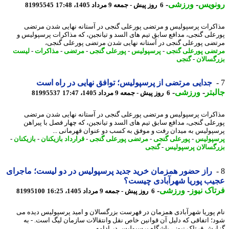
نویس
-
ورزشی
-
6 روز پیش - جمعه 9 مرداد 1405، 17:48
81995545
کرات پرسپولیس و مرتضی پورعلی گنجی در آستانه نهایی شدن مرتضی
علی گنجی، مدافع سابق تیم های السد و تیانجین، که مذاکرات پرسپولیس و
ضی پورعلی گنجی در آستانه نهایی شدن مرتضی پورعلی گنجی،
ضی پورعلی گنجی
-
پرسپولیس
-
پورعلی گنجی
-
مرتضی
-
مذاکرات
-
لیست
گسالان
-
گنجی
جدایی مرتضی از پرسپولیس؛ توافق نهایی در راه است
بتر
-
ورزشی
-
6 روز پیش - جمعه 9 مرداد 1405، 17:47
81995537
کرات پرسپولیس و مرتضی پورعلی گنجی در آستانه نهایی شدن مرتضی
علی گنجی، مدافع سابق تیم های السد و تیانجین، که چهار فصل با پیراهن
پولیس به میدان رفت و موفق به کسب دو عنوان قهرمانی ...
پولیس
-
پورعلی گنجی
-
مرتضی پورعلی گنجی
-
قرارداد بازیکنان
-
بازیکنان
-
گسالان پرسپولیس
-
گنجی
راز حضور همزمان خرید جدید پرسپولیس در دو لیست؛ ماجرای
ب پوریا شهرآبادی چیست؟
اک نیوز
-
ورزشی
-
6 روز پیش - جمعه 9 مرداد 1405، 16:25
81995100
 پوریا شهرآبادی همزمان در فهرست بزرگسالان و امید پرسپولیس دیده می
؛ اتفاقی که دلیل آن قوانین خاص نقل وانتقالات سازمان لیگ است. - به
رش فرتاک نیوز ، باشگاه پرسپولیس در ادامه ...