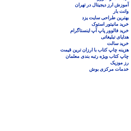
زش ارز دیجیتال در تهران
ت بار
رین طراحی سایت یزد
د مانیتور استوک
د فالوور پاپ آپ اینستاگرام
یای تبلیغاتی
ید سالت
نه چاپ کتاب با ارزان ترین قیمت
 کتاب ویژه رتبه بندی معلمان
موزیک
مات مرکزی بوش