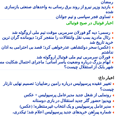
ضان
ازدید وزیر نیرو از روند برق رسانی به واحدهای صنعتی بازسازی
ه
ساوی فجر سپاسی و تیم جوانان
بار فوتبال در صبح فوتبالی
سمی؛ دیه گو فورلان سرمربی موقت تیم ملی اروگوئه شد
ئال مادرید بمب نقل وانتقالات را منفجر کرد؛ دیومانده گران ترین
ید تاریخ شد
عکس) سحر دولتشاهی عذرخواهی کرد؛ قصد بی احترامی به اذان
اشتم
ورلان سرمربی تیم ملی فوتبال اروگوئه شد
بهام بزرگ درباره وضعیت یاسر آسانی؛ ماجرای احتمال شکایت مس
ر بابک از استقلال چیست؟
ار داغ:
غییر عقیده پرسپولیس درباره رامین رضاییان؛ تصمیم نهایی تارتار
ست؟
ونمایی از شغل جدید مدیرعامل پرسپولیس + عکس
یدیو| حضور گلر جدید استقلال در بازی دوستانه
دیرعامل پرسپولیس و یک انتخاب غیرمنتظره! (عکس)
ماره پیراهن خریدهای جدید پرسپولیس اعلام شد؛ تیکدری،