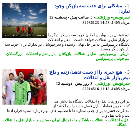
مشکلی برای جذب سه بازیکن وجود
رد؛
نویس
-
ورزشی
-
5 ساعت پیش - پنجشنبه 15
1، 14:58
82036123
 فوتبال پرسپولیس امکان خرید سه بازیکن دیگر را
بازار نقل و انتقالات خواهد داشت. - نقل و انتقالات
گاه پرسپولیس به مراحل نهایی رسیده و سرخپوشان در تدارک برای خرید سه
یکن دیگر هستند.
یکن
-
پرسپولیس
-
نقل و انتقالات
-
بازیکنان
-
بازار نقل و انتقالات
-
بزرگسالان
-
 فوتبال پرسپولیس
هیچ خبری را از دست ندهید/ زنده و داغ:
 بازار نقل و انتقالات
نویس
-
ورزشی
-
3 روز پیش - دوشنبه 12
1، 11:18
82014516
این روزهای نقل و انتقالات باشگاه ها تلاش می
د آخرین قطعات پازل فصل جدید را پیدا کنند؛ از
کرات فشرده برای جذب ستاره ها تا تصمیم های مهم درباره تمدید قراردادها.
 تاب نقل و ...
 و انتقالات
-
انتقالات
-
باشگاه ها
-
فوتبال ایران
-
ستاره ها
-
بازار نقل و انتقالات
شگاه