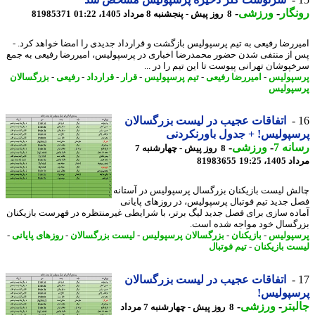
گار
-
ورزشی
-
8 روز پیش - پنجشنبه 8 مرداد 1405، 01:22
81985371
ررضا رفیعی به تیم پرسپولیس بازگشت و قرارداد جدیدی را امضا خواهد کرد. -
از منتفی شدن حضور محمدرضا اخباری در پرسپولیس، امیررضا رفیعی به جمع
پوشان تهرانی پیوست تا این تیم را در ...
پولیس
-
امیررضا رفیعی
-
تیم پرسپولیس
-
قرار
-
قرارداد
-
رفیعی
-
بزرگسالان
پولیس
اتفاقات عجیب در لیست بزرگسالان
پولیس! + جدول باورنکردنی
نه 7
-
ورزشی
-
8 روز پیش - چهارشنبه 7
1، 19:25
81983655
ش لیست بازیکنان بزرگسال پرسپولیس در آستانه
 جدید تیم فوتبال پرسپولیس، در روزهای پایانی
ده سازی برای فصل جدید لیگ برتر، با شرایطی غیرمنتظره در فهرست بازیکنان
گسال خود مواجه شده است.
پولیس
-
بازیکنان
-
بزرگسالان پرسپولیس
-
لیست بزرگسالان
-
روزهای پایانی
-
ت بازیکنان
-
تیم فوتبال
اتفاقات عجیب در لیست بزرگسالان
سپولیس!
بتر
-
ورزشی
-
8 روز پیش - چهارشنبه 7 مرداد