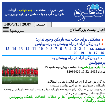
-
-
-
-
خبر
کرونا
استخدام
جام جهانی
اوقات
-
-
-
شرعی
آب و هوا
تماس
ویدئوهای ورزشی
20:07 | 1405/5/15
ار لیست بزرگسالان
سرویسها
مشکلی برای جذب سه بازیکن وجود ندارد؛
دو بازیکن آزاد در راه پیوستن به پرسپولیس
حه بعد
1
2
3
4
5
6
7
8
9
10
11
12
13
14
15
20
19
18
17
دو بازیکن آزاد در راه پیوستن به
سپولیس
بتر
-
ورزشی
-
4 ساعت پیش - پنجشنبه 15
1، 15:52
82036420
گزارش خبرگزاری خبرآنلاین؛ نقل و انتقالات
گاه پرسپولیس به مراحل نهایی رسیده و
پوشان در تدارک برای خرید سه بازیکن دیگر هستند. این سه بازیکن در پست
ع وسط، - پرسپولیس در حال ...
یکن
-
بازیکنان
-
پرسپولیس
-
نقل و انتقالات
-
انتقالات
-
باشگاه پرسپولیس
-
ت بزرگسالان