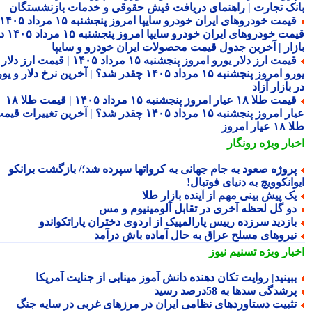
نک تجارت | راهنمای دریافت فیش حقوقی و خدمات بازنشستگان
قیمت خودروهای ایران خودرو سایپا امروز پنجشنبه ۱۵ مرداد ۱۴۰۵ |
قیمت خودروهای ایران خودرو سایپا امروز پنجشنبه ۱۵ مرداد ۱۴۰۵ در
زار | آخرین جدول قیمت محصولات ایران خودرو و سایپا
قیمت ارز دلار یورو امروز پنجشنبه ۱۵ مرداد ۱۴۰۵ | قیمت ارز دلار
یورو امروز پنجشنبه ۱۵ مرداد ۱۴۰۵ چقدر شد؟ | آخرین نرخ دلار و یورو
بازار آزاد
قیمت طلا ۱۸ عیار امروز پنجشنبه ۱۵ مرداد ۱۴۰۵ | قیمت طلا ۱۸
عیار امروز پنجشنبه ۱۵ مرداد ۱۴۰۵ چقدر شد؟ | آخرین تغییرات قیمت
ار امروز
بار ویژه
رونگار
روژه صعود به جام جهانی به کرواتها سپرده شد؛/ بازگشت برانکو
انکوویچ به دنیای فوتبال!
ک پیش بینی مهم از آینده بازار طلا
و گل لحظه آخری در تقابل آلومینیوم و مس
ازدید سرزده رییس پارالمپیک از اردوی دختران پاراتکواندو
یروهای مسلح عراق به حال آماده باش درآمد
بار ویژه
تسنیم نیوز
بینید| روایت تکان دهنده دانش آموز مینابی از جنایت آمریکا
رشدگی سدها به 58درصد رسید
ثبیت دستاوردهای نظامی ایران در مرزهای غربی در سایه جنگ