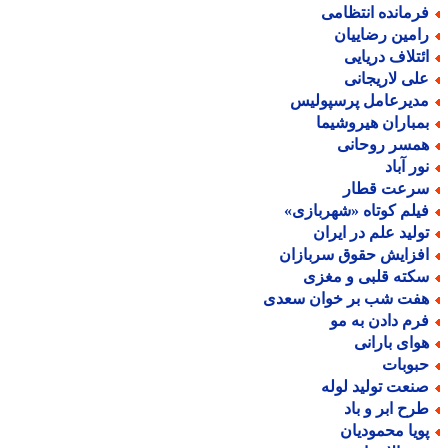
رمانده انتظامی
امین رضاییان
ئتلاف دریایی
لی لاریجانی
دیرعامل پرسپولیس
مباران هیروشیما
مسر روحانی
ور آباد
رعت قطار
یلم کوتاه «شهربازی»
ولید علم در ایران
فزایش حقوق سربازان
کته قلبی و مغزی
فت شب بر خوان سعدی
رم دادن به مو
وای بارانی
بوبات
نعت تولید لوله
رح ابر و باد
ویا محمودیان