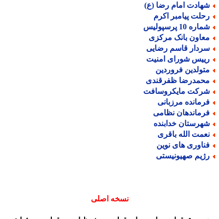
هادت امام رضا (ع)
حلت پیامبر اکرم
اره 10 پرسپولیس
عاون بانک مرکزی
ردار قاسم رضایی
ییس شورای امنیت
تولدین فروردین
حمدرضا ظفرقندی
رکت مایکروسافت
رمانده مرزبانی
رماندهان نظامی
هرستان خدابنده
عمت الله باقری
ناوری های نوین
ژیم صهیونیستی
نسخه اصلی