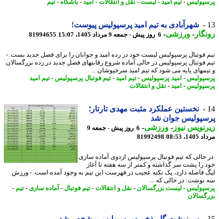
پولیس
-
تیم امید
-
لیست
-
نقل و انتقالات
-
امید
-
باشگاه
-
تیم
شهرآبادی به تیم امید پرسپولیس پیوست!
گار
-
ورزشی
-
6 روز پیش - جمعه 9 مرداد 1405، 15:07
81994655
 فوتبال پرسپولیس لیست خود در رده امید و جوانان را برای فصل جدید بست. -
 فوتبال پرسپولیس در حالی آماده شروع رقابتهای فصل جدید در رده بزرگسالان
یمهای پایه می شود که تیم امید سرخپوشان ...
پولیس
-
امید پرسپولیس
-
تیم امید
-
تیم فوتبال پرسپولیس
-
تیم امید
پولیس
-
امید
-
نقل و انتقالات
نخستین عملکرد مثبت مهدی تارتار؛
سپولیس جوان شد
نویس نیوز
-
ورزشی
-
6 روز پیش - جمعه 9
1، 08:53
81992498
حالی که تیم فوتبال پرسپولیس اردوی آماده سازی
 را پشت سر گذاشته و کمتر از سه هفته تا آغاز
 فاصله دارد، یک نکته عجیب در فهرست این تیم به وجود آمده است. - ورزش
نوشت: در حالی که ...
پولیس
-
لیست بزرگسالان
-
نقل و انتقالات
-
تیم فوتبال
-
آماده سازی
-
تیم
-
گسالان
سرنوشت گلر ذخیره پرسپولیس مشخص شد