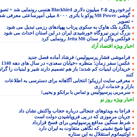
رخودروی ۲.۵ میلیون دلاری Blackbird هنسی رونمایی شد + تصویر
گوشی M8 Power پوکو با باتری ۸۰۰۰ میلی آمپرساعتی معرفی شد
تصویر
الگرد بلک هاوک به سکوی پرتاب پهپادهای رزمی تبدیل می شود
زرگ ترین نیروگاه خورشیدی ایران در این استان احداث می شود
ولکس واگن از سدان Jetta M6 رونمایی کرد
بار ویژه
اقتصاد آزاد
راموشی فشار پرسپولیس/ فرشاد آماده فصل جدید
کس| سفر زمان؛ منظره «خیابان سعدی» در سال های دهه 1340
ریداران لبنیات کم شدند؛ باز هم تصمیم دارند شیر و لبنیات را گران
ند
عرفی سایت ارزیکو؛ انتخابی آگاهانه برای دسترسی به اطلاعات
زار و خدمات ارزی
رمربی پرسپولیس و تماس با برانکو و یحیی!
بار ویژه
روز نو
راجا به ویدئوهای جنجالی درباره حجاب واکنش نشان داد
ریان مرموزی که در پی فروپاشیدن دولت است
رط سنگین مدافع پرسپولیس برای فسخ قرارداد
نها شیخ نشینی که نگاهی متفاوت به ایران دارد
ولتیماتوم استقلال به این ستاره