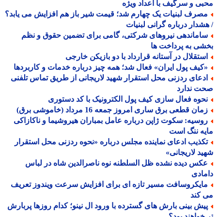
ی و سرگیف با اعداد ویژه
صرف لبنیات یک چهارم شد؛ قیمت شیر باز هم افزایش می یابد؟
شدار درباره گرانی لبنیات
اماندهی نیروهای شرکتی، گامی برای تضمین حقوق و نظم
ی به پرداخت ها
ستقلال در آستانه قرارداد با دو بازیکن خارجی
کیف پول ایران» فعال شد؛ همه چیز درباره خدمات و کاربردها
دعای ردزنی محل استقرار شهید لاریجانی از طریق تماس تلفنی
ت ندارد
حوه فعال سازی کیف پول الکترونیک با کد دستوری
ان قطعی برق ساری امروز جمعه 16 مرداد (خاموشی برق)
وسیه: سکوت ژاپن درباره عامل بمباران هیروشیما و ناکازاکی
ه ننگ است
کذیب ادعای نماینده مجلس درباره «نحوه ردزنی محل استقرار
د لاریجانی»
کس دیده نشده ظل السلطنه نوه ناصرالدین شاه در لباس
ادی
ایکروسافت مسیر تازه ای برای افزایش سرعت ویندوز تعریف
کند
یش بینی بارش های گسترده با ورود ال نینو؛ کدام روزها پربارش
خواهند بود؟