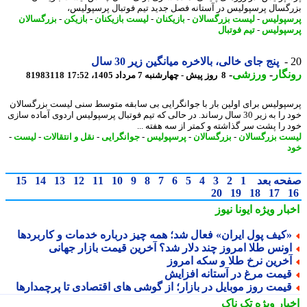
گسال پرسپولیس در آستانه فصل جدید تیم فوتبال پرسپولیس،
پولیس
-
لیست بزرگسالان
-
بازیکنان
-
لیست بازیکنان
-
بازیکن
-
بزرگسالان
پولیس
-
تیم فوتبال
پنج جای خالی، بالاخره میانگین زیر 30 سال
گار
-
ورزشی
-
8 روز پیش - چهارشنبه 7 مرداد 1405، 17:52
81983118
پولیس برای اولین بار با جوانگرایی بی سابقه متوسط سنی لیست بزرگسالان
خود را به زیر 30 سال رساند. در حالی که تیم فوتبال پرسپولیس اردوی آماده سازی
 را پشت سر گذاشته و کمتر از سه هفته ...
ت بزرگسالان
-
بزرگسالان
-
پرسپولیس
-
جوانگرایی
-
نقل و انتقالات
-
لیست
-
حه بعد
1
2
3
4
5
6
7
8
9
10
11
12
13
14
15
20
19
18
17
بار ویژه
ایونا نیوز
کیف پول ایران» فعال شد؛ همه چیز درباره خدمات و کاربردها
ونس طلا امروز چند دلار شد؟ آخرین قیمت بازار جهانی
خرین نرخ طلا و سکه امروز
یمت مرغ در آستانه افزایش
یمت روز موبایل در بازار؛ از گوشی های اقتصادی تا پرچمدارها
بار ویژه
تک ناک