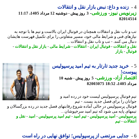
زنده و داغ: نبض بازار نقل و انتقالات
نویس نیوز
-
ورزشی
-
3 روز پیش - دوشنبه 12 مرداد 1405، 11:17
82014
و تاب نقل و انتقالات همچنان در فوتبال ایران بالاست و تیم ها با توجه به
زهای فنی و شرایط مالی خود، مسیر متفاوتی را برای تکمیل فهرست هایشان
ل می کنند. - تب و تاب نقل و انتقالات ...
 و انتقالات
-
فوتبال ایران
-
انتقالات
-
شرایط مالی
-
بازار نقل و انتقالات
-
بال
-
بازار
خرید جدید تارتار به تیم امید پرسپولیس
وست!
صاد آزاد
-
ورزشی
-
5 روز پیش - شنبه 10
1، 18:52
82003075
 فوتبال پرسپولیس لیست خود در رده امید و
نان را برای فصل جدید بست. - تیم
بال پرسپولیس در حالی آماده شروع رقابتهای فصل جدید در رده بزرگسالان و
های پایه می شود که تیم امید سرخپوشان ...
پولیس
-
امید پرسپولیس
-
تیم امید
-
تیم امید پرسپولیس
-
امید
-
نقل و
الات
-
تیم
جدایی مرتضی از پرسپولیس؛ توافق نهایی در راه است