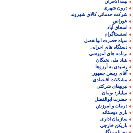
یت الاحزان
رون شهری
رکت خدماتی کالای شهروند
وراض
سحاق آباد
سنستاگرام
پاه حضرت ابوالفضل
ستگاه های اجرایی
رنامه های آموزشی
نیاد ملی نخبگان
سیدن به آرزوها
قای رییس جمهور
شکلات اقتصادی
یروهای شرکتی
یلیارد تومان
ضرت ابوالفضل
رمان و آموزش
ازی دوستانه
ازمان اداری
ازیکن خارجی
وزنامه نگار