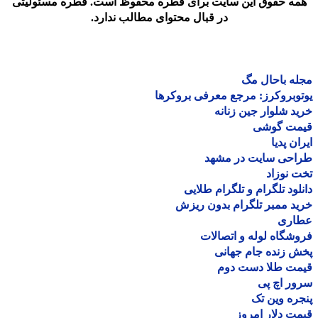
مه حقوق این سایت برای قطره محفوظ است. قطره مسئولیتی
در قبال محتوای مطالب ندارد.
ه باحال مگ
وبروکرز: مرجع معرفی بروکرها
د شلوار جین زنانه
مت گوشی
ان پدیا
احی سایت در مشهد
 نوزاد
لود تلگرام و تلگرام طلایی
د ممبر تلگرام بدون ریزش
اری
شگاه لوله و اتصالات
 زنده جام جهانی
مت طلا دست دوم
ر اچ پی
ره وین تک
ت دلار امروز