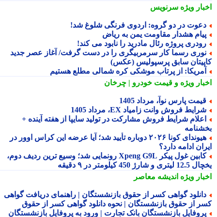
بار ویژه
سرنویس
عوت در دو گروه: اردوی فرنگی شلوغ شد!
یام هشدار مقاومت یمن به ریاض
ودری پروژه رئال مادرید را نابود می کند!
وری رسما کار سرمربیگری را در دست گرفت/ آغاز عصر جدید
پیتان سابق پرسپولیس (عکس)
مریکا: از پرتاب موشکی کره شمالی مطلع هستیم
بار ویژه
و قیمت خودرو | چرخان
یمت پارس نوآ، مرداد 1405
رایط فروش وانت زامیاد EX، مرداد 1405
علام شرایط فروش مشارکت در تولید سایپا از هفته آینده +
شنامه
هیوندای کونا ۲۰۲۶ دوباره تأیید شد؛ آیا عرضه این کراس اوور در
ان ادامه دارد؟
کابین غول پیکر Xpeng G9L رونمایی شد؛ وسیع ترین ردیف دوم،
ری و شارژ 450 کیلومتر در ۹ دقیقه
بار ویژه
اندیشه معاصر
انلود گواهی کسر از حقوق بازنشستگان | راهنمای دریافت گواهی
ر از حقوق بازنشستگان | نحوه دانلود گواهی کسر از حقوق
روفایل بازنشستگان بانک تجارت | ورود به پروفایل بازنشستگان