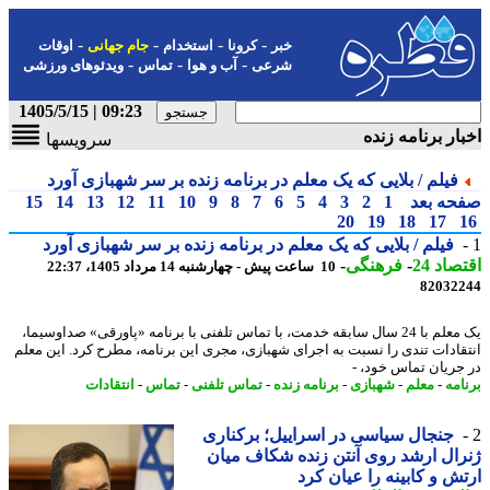
-
-
-
-
خبر
کرونا
استخدام
جام جهانی
اوقات
-
-
-
شرعی
آب و هوا
تماس
ویدئوهای ورزشی
09:23 | 1405/5/15
ار برنامه زنده
سرویسها
فیلم / بلایی که یک معلم در برنامه زنده بر سر شهبازی آورد
حه بعد
1
2
3
4
5
6
7
8
9
10
11
12
13
14
15
20
19
18
17
فیلم / بلایی که یک معلم در برنامه زنده بر سر شهبازی آورد
اد 24
-
فرهنگی
-
10 ساعت پیش - چهارشنبه 14 مرداد 1405، 22:37
82032
یک معلم با 24 سال سابقه خدمت، با تماس تلفنی با برنامه «پاورقی» صداوسیما،
قادات تندی را نسبت به اجرای شهبازی، مجری این برنامه، مطرح کرد. این معلم
جریان تماس خود، -
امه
-
معلم
-
شهبازی
-
برنامه زنده
-
تماس تلفنی
-
تماس
-
انتقادات
جنجال سیاسی در اسراییل؛ برکناری
ال ارشد روی آنتن زنده شکاف میان
ش و کابینه را عیان کرد