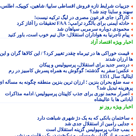
زییات شرایط تازه فروش اقساطی سایپا/ شاهین، کوییک، اطلس،
ند و ساینا چند شد؟
اراگر: جای فرعون مصری در لیگ ترکیه نیست!
ادثه ایمنی برای بالگرد ترامپ؛ FAA تحقیقات را آغاز کرد
حمودی دوباره سرمربی سپاهان شد
یام تاجرنیا به هواداران استقلال: حال تیم خوب است، باور کنید
بار ویژه
اقتصاد آزاد
یمت خوراکی ها در تیرماه چقدر تغییر کرد؟ / این کالاها گران و این
 ارزان شدند
ردسر جدید برای استقلال، پرسپولیس و پیکان
کس| سفر به گذشته؛ گوگوش به همراه پسرش کامبیز در رم
الیا؛ سال 1351
ه ضلع بحران بنزین ؛ ارزان ترین بنزین منطقه چگونه به مسأله ای
هزینه تبدیل شد؟
صرار محمد نوری برای جذب کاپیتان پرسپولیس/ ادامه مذاکرات
دانی ها با عالیشاه
بار ویژه
روز نو
اختمان بانکی که به یک دژ شهری شباهت دارد
دایی رامین از استقلال جدی شد
مب جذاب پرسپولیس گزینه استقلال است
صویری از گلزار، شمسایی و نیکبخت در یک رقابت ورزشی