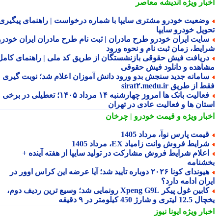
بار ویژه
اندیشه معاصر
ضعیت خودرو مشتری سایپا با شماره درخواست | راهنمای پیگیری
ویل خودرو سایپا
ایت ایران خودرو طرح مادران | ثبت نام طرح مادران ایران خودرو،
ایط، زمان ثبت نام و نحوه ورود
ریافت فیش حقوقی بازنشستگان از طریق کد ملی | راهنمای کامل
اهده و دانلود فیش حقوقی
امانه جدید سنجش بدو ورود دانش آموزان اعلام شد؛ نوبت گیری
از طریق sirat۲.medu.ir
فعالیت بانک ها امروز چهارشنبه ۱۴ مرداد ۱۴۰۵؛ تعطیلی در برخی
تان ها و فعالیت عادی در تهران
بار ویژه
و قیمت خودرو | چرخان
یمت پارس نوآ، مرداد 1405
رایط فروش وانت زامیاد EX، مرداد 1405
علام شرایط فروش مشارکت در تولید سایپا از هفته آینده +
شنامه
هیوندای کونا ۲۰۲۶ دوباره تأیید شد؛ آیا عرضه این کراس اوور در
ان ادامه دارد؟
کابین غول پیکر Xpeng G9L رونمایی شد؛ وسیع ترین ردیف دوم،
ری و شارژ 450 کیلومتر در ۹ دقیقه
بار ویژه
ایونا نیوز