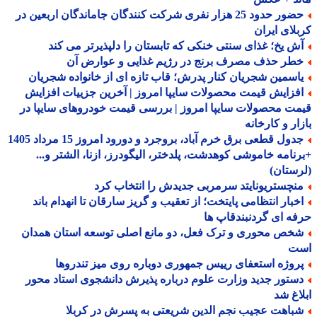
حضور حدود 25 هزار نفری شرکت کنندگان جاماندگان اربعین در
لای ایران
ش یخ؛ غذای سنتی خنکی که تابستان را دلپذیرتر می کند
طر حذف مصرف برنج در رژیم غذایی و عوارض آن
اسمین شجریان کنار پدرش؛ قاب تازه ای از خانواده شجریان
فزایش قیمت محصولات سایپا امروز | آخرین جزییات افزایش
ت محصولات سایپا امروز | بررسی قیمت خودروهای سایپا در
ار و کارخانه
جدول قطعی برق خرم آباد، بروجرد و دورود امروز 15 مرداد 1405
نامه خاموشی کوهدشت، پلدختر، الیگودرز، ازنا، الشتر و...
ستان)
نچستریونایتد سرمربی جدیدش را انتخاب کرد
خبار انتظامی پایتخت؛ از تعقیب و گریز سارقان تا انهدام باند
ه ای گردنبندقاپ ها
خص محوری و ترک فعل، دو مانع اصلی توسعه استان همدان
ت
روژه استعفای رییس جمهوری دوباره روی میز تندروها
ستور جدید وزارت علوم درباره پذیرش دانشجوی استاد محور
اغ شد
باهت عجیب نجم الدین شریعتی به پسرش در کربلا