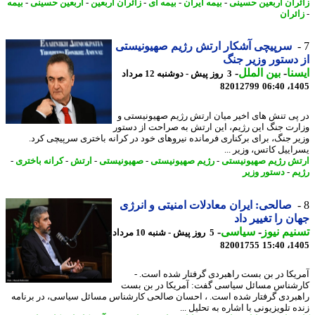
ران اربعین حسینی
-
بیمه ایران
-
بیمه ای
-
زائران اربعین
-
اربعین حسینی
-
بیمه
ئران
سرپیچی آشکار ارتش رژیم صهیونیستی
دستور وزیر جنگ
نا
-
بین الملل
-
3 روز پیش - دوشنبه 12 مرداد
82012799
1405
پی تنش های اخیر میان ارتش رژیم صهیونیستی و
رت جنگ این رژیم، این ارتش به صراحت از دستور
ر جنگ، برای برکناری فرمانده نیروهای خود در کرانه باختری سرپیچی کرد.
اییل کاتس، وزیر ...
ش رژیم صهیونیستی
-
رژیم صهیونیستی
-
صهیونیستی
-
ارتش
-
کرانه باختری
-
م
-
دستور وزیر
صالحی: ایران معادلات امنیتی و انرژی
ن را تغییر داد
یم نیوز
-
سیاسی
-
5 روز پیش - شنبه 10 مرداد
82001755
1405
یکا در بن بست راهبردی گرفتار شده است. -
شناس مسائل سیاسی گفت: آمریکا در بن بست
بردی گرفتار شده است. ، احسان صالحی کارشناس مسائل سیاسی، در برنامه
 تلویزیونی با اشاره به تحلیل ...