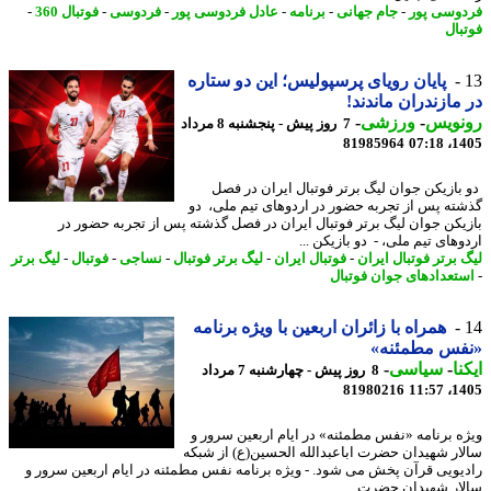
وسی پور
-
جام جهانی
-
برنامه
-
عادل فردوسی پور
-
فردوسی
-
فوتبال 360
-
بال
پایان رویای پرسپولیس؛ این دو ستاره
مازندران ماندند!
نویس
-
ورزشی
-
7 روز پیش - پنجشنبه 8 مرداد
81985964
1405
بازیکن جوان لیگ برتر فوتبال ایران در فصل
ته پس از تجربه حضور در اردوهای تیم ملی، دو
یکن جوان لیگ برتر فوتبال ایران در فصل گذشته پس از تجربه حضور در
های تیم ملی، - دو بازیکن ...
 برتر فوتبال ایران
-
فوتبال ایران
-
لیگ برتر فوتبال
-
نساجی
-
فوتبال
-
لیگ برتر
تعدادهای جوان فوتبال
همراه با زائران اربعین با ویژه برنامه
فس مطمئنه»
نا
-
سیاسی
-
8 روز پیش - چهارشنبه 7 مرداد
81980216
1405
ه برنامه «نفس مطمئنه» در ایام اربعین سرور و
ار شهیدان حضرت اباعبدالله الحسین(ع) از شبکه
یویی قرآن پخش می شود. - ویژه برنامه نفس مطمئنه در ایام اربعین سرور و
ار شهیدان حضرت ...