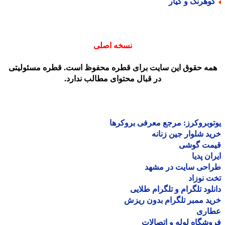
وهرنگ و کیار
نسخه اصلی
مه حقوق این سایت برای قطره محفوظ است. قطره مسئولیتی
در قبال محتوای مطالب ندارد.
وبروکرز: مرجع معرفی بروکرها
د شلوار جین زنانه
مت گوشی
ان پدیا
احی سایت در مشهد
 نوزاد
لود تلگرام و تلگرام طلایی
د ممبر تلگرام بدون ریزش
اری
شگاه لوله و اتصالات