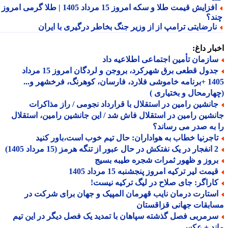
افزایش قیمت طلا و سکه امروز 15 مرداد 1405 | طلا گرمی امروز
د؟
ارضایتی ترامپ از از وزیر جنگ بخاطر درگیری با ایران
ار داغ:
ازمان تأمین اجتماعی اطلاعیه داد
جدول قطعی برق شهرکرد، بروجن و لردگان امروز 15 مرداد
1405 +برنامه خاموشی فلارد، فارسان، کوهرنگ، فرخشهر و...
ارمحال و بختیاری )
انشین رامین در استقلال با قرارداد نجومی / راز مذاکرات
شین رامین در استقلال فاش شد / این جانشین رامین، استقلال
به صدر می رساند؟
اجرنیا خطاب به هواداران: حال تیم خوب است،باور کنید
ه هرمز (15 مرداد 1405)
روز و ظهور ثمرات شجره طیبه بسیج
مت لیر ترکیه امروز پنجشنبه 15 مرداد 1405
اراگر: جای صلاح در لیگ ترکیه نیست!
ستارت درمان نایب قهرمان المپیک و جهان برای شرکت در
بقات جهانی قزاقستان
رمربی فصل گذشته سپاهان با تمدید یک فصل دیگر در این تیم
ند + عکس