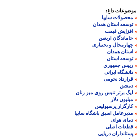
ضوعات داغ:
حصولات سایپا
وسعه استان همدان
فزایش قیمت
اماندگان اربعین
هارمحال و بختیاری
ستان همدان
وسعه استان
ییس جمهوری
انشگاه ایرانی
رارداد نجومی
مشق
یگ برتر تنیس روی میز زنان
یلیون دلار
ارگزار پرسپولیس
دیرعامل اسبق باشگاه سایپا
مای هوای
طعات اصلی
ستانداران دریایی