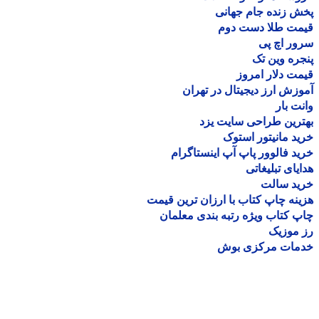
 زنده جام جهانی
مت طلا دست دوم
ر اچ پی
ره وین تک
ت دلار امروز
زش ارز دیجیتال در تهران
ت بار
رین طراحی سایت یزد
د مانیتور استوک
د فالوور پاپ آپ اینستاگرام
یای تبلیغاتی
ید سالت
نه چاپ کتاب با ارزان ترین قیمت
 کتاب ویژه رتبه بندی معلمان
موزیک
مات مرکزی بوش