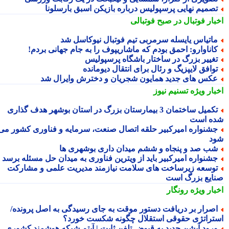
صمیم نهایی پرسپولیس درباره بازیکن اسبق بارسلونا
بار فوتبال در صبح فوتبالی
اتیاس یایسله سرمربی تیم فوتبال نیوکاسل شد
اناوارو: احمق بودم که ماشاریپوف را به جام جهانی بردم!
غییر بزرگ در ساختار باشگاه پرسپولیس
وافق لایپزیگ و رئال برای انتقال دیومانده
کس های جدید همایون شجریان و دخترش وایرال شد
بار ویژه
تسنیم نیوز
تکمیل ساختمان 3 بیمارستان بزرگ در استان بوشهر هدف گذاری
ه است
شنواره امیرکبیر حلقه اتصال صنعت، سرمایه و فناوری کشور می
د
ب صد و پنجاه و ششم میدان داری بوشهری ها
شنواره امیرکبیر باید از ویترین فناوری به میدان حل مسئله برسد
وسعه زیرساخت های سلامت نیازمند مدیریت علمی و مشارکت
ایع بزرگ است
بار ویژه
رونگار
صرار بر دریافت دستور موقت به جای رسیدگی به اصل پرونده/
تراتژی حقوقی استقلال چگونه شکست خورد؟
رود آپشن جدید به قبوض تلفن ثابت | آیتم شبکه هوشمند کشوری