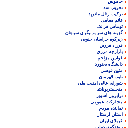
اموش
خریب سد
رکیب رئال مادرید
ائم مقامی
وماس فرانک
زینه های سرمربیگری سپاهان
یرکوه خراسان جنوبی
رزاد فرزین
ازارچه مرزی
وانین مزاحم
انشگاه بجنورد
تین قوسی
ایب قهرمان
ورای عالی امنیت ملی
نچستریونایتد
رابزون اسپور
شارکت عمومی
ماینده مردم
ستان لرستان
ربلای ایران
خنگوی دولت