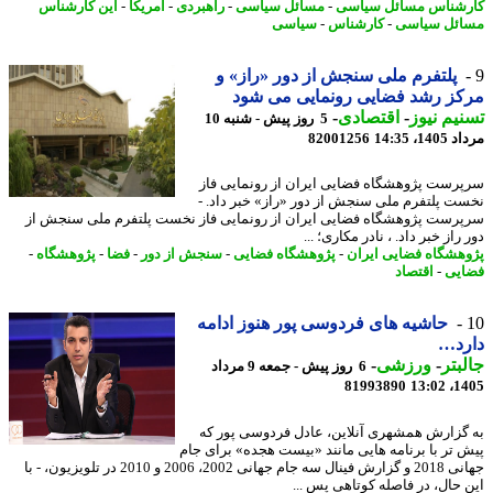
شناس مسائل سیاسی
-
مسائل سیاسی
-
راهبردی
-
آمریکا
-
این کارشناس
ئل سیاسی
-
کارشناس
-
سیاسی
پلتفرم ملی سنجش از دور «راز» و
ز رشد فضایی رونمایی می شود
یم نیوز
-
اقتصادی
-
5 روز پیش - شنبه 10
1، 14:35
82001256
رست پژوهشگاه فضایی ایران از رونمایی فاز
ت پلتفرم ملی سنجش از دور «راز» خبر داد. -
رست پژوهشگاه فضایی ایران از رونمایی فاز نخست پلتفرم ملی سنجش از
راز خبر داد. ، نادر مکاری؛ ...
هشگاه فضایی ایران
-
پژوهشگاه فضایی
-
سنجش از دور
-
فضا
-
پژوهشگاه
-
یی
-
اقتصاد
حاشیه های فردوسی پور هنوز ادامه
رد…
بتر
-
ورزشی
-
6 روز پیش - جمعه 9 مرداد
81993890
1405
گزارش همشهری آنلاین، عادل فردوسی پور که
 تر با برنامه هایی مانند «بیست هجده» برای جام
جهانی 2018 و گزارش فینال سه جام جهانی 2002، 2006 و 2010 در تلویزیون، - با
 حال، در فاصله کوتاهی پس ...