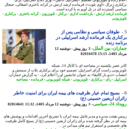
ام زنده و تلویزیونی تصمیم «یسراییل کاتس»، وزیر دفاع اسراییل، برای
ناری ژنرال «آوی بلوث»، فرمانده ارشد ارتش در کرانه باختری اشغالی، جنجال
سی گسترده ای در تل آویو به پا کرده است.
انده ارشد ارتش
-
بازداشت اداری
-
برکنار
-
تلویزیون
-
کرانه باختری
-
برکناری
-
یزیونی
طوفان سیاسی و نظامی پس از
ناری یک فرمانده ارشد اسراییلی در
امه زنده
اران
-
بین الملل
-
3 روز پیش - دوشنبه 12
1، 15:15
82016478
کاتز عصر یکشنبه در مصاحبه ای با کانال 14، شبکه
یزیونی راست گرای اسراییل، تصمیم خود برای برکناری بلات از سمتش و
صاب «ددو بار کالیفا» به عنوان جانشین او را اعلام کرد، - به گزارش جماران،
اییل
-
رای
-
برکناری
-
تلویزیونی
-
شبکه تلویزیونی
-
فرمانده
-
مصاحبه
بسیج تمام عیار ظرفیت های بیمه ایران برای امنیت خاطر
ران اربعین حسینی (ع)
اد 24
-
سیاسی
-
3 روز پیش - دوشنبه 12 مرداد 1405، 11:32
82014641
س هیئت مدیره و مدیرعامل بیمه ایران با تشریح آخرین اقدامات و پوشش های
ه ای در نظر گرفته شده برای زائران اربعین حسینی (ع) از بسیج کامل ظرفیت
 تخصصی و استقرار تیم های میدانی در ...