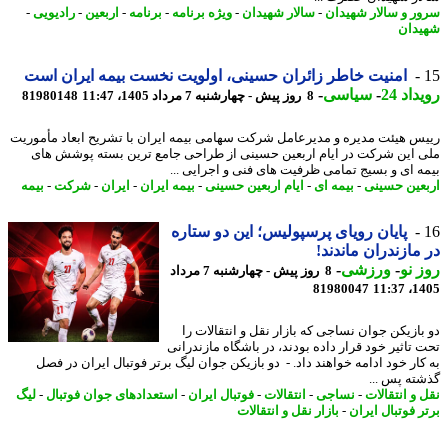
ر و سالار شهیدان
-
سالار شهیدان
-
ویژه برنامه
-
برنامه
-
اربعین
-
رادیویی
-
دان
امنیت خاطر زائران حسینی، اولویت نخست بیمه ایران است
اد 24
-
سیاسی
-
8 روز پیش - چهارشنبه 7 مرداد 1405، 11:47
81980148
س هیئت مدیره و مدیرعامل شرکت سهامی بیمه ایران با تشریح ابعاد مأموریت
 این شرکت در ایام اربعین حسینی از طراحی جامع ترین بسته پوشش های
ه ای و بسیج تمامی ظرفیت های فنی و اجرایی ...
عین حسینی
-
بیمه ای
-
ایام اربعین حسینی
-
بیمه ایران
-
ایران
-
شرکت
-
بیمه
پایان رویای پرسپولیس؛ این دو ستاره
مازندران ماندند!
 نو
-
ورزشی
-
8 روز پیش - چهارشنبه 7 مرداد
81980047
1405
بازیکن جوان نساجی که بازار نقل و انتقالات را
 تاثیر خود قرار داده بودند، در باشگاه مازندرانی
کار خود ادامه خواهند داد. - دو بازیکن جوان لیگ برتر فوتبال ایران در فصل
ته پس ...
 و انتقالات
-
نساجی
-
انتقالات
-
فوتبال ایران
-
استعدادهای جوان فوتبال
-
لیگ
ر فوتبال ایران
-
بازار نقل و انتقالات