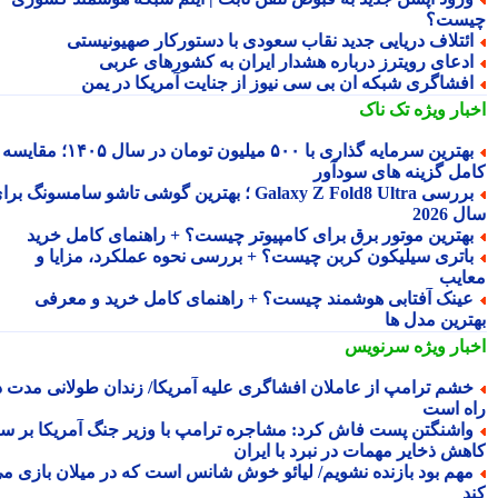
ست؟
ئتلاف دریایی جدید نقاب سعودی با دستورکار صهیونیستی
دعای رویترز درباره هشدار ایران به کشورهای عربی
فشاگری شبکه ان بی سی نیوز از جنایت آمریکا در یمن
بار ویژه
تک ناک
بهترین سرمایه گذاری با ۵۰۰ میلیون تومان در سال ۱۴۰۵؛ مقایسه
مل گزینه های سودآور
بررسی Galaxy Z Fold8 Ultra ؛ بهترین گوشی تاشو سامسونگ برای
2026
هترین موتور برق برای کامپیوتر چیست؟ + راهنمای کامل خرید
اتری سیلیکون کربن چیست؟ + بررسی نحوه عملکرد، مزایا و
ایب
ینک آفتابی هوشمند چیست؟ + راهنمای کامل خرید و معرفی
ترین مدل ها
بار ویژه
سرنویس
شم ترامپ از عاملان افشاگری علیه آمریکا/ زندان طولانی مدت در
ه است
اشنگتن پست فاش کرد: مشاجره ترامپ با وزیر جنگ آمریکا بر سر
هش ذخایر مهمات در نبرد با ایران
هم بود بازنده نشویم/ لیائو خوش شانس است که در میلان بازی می
د