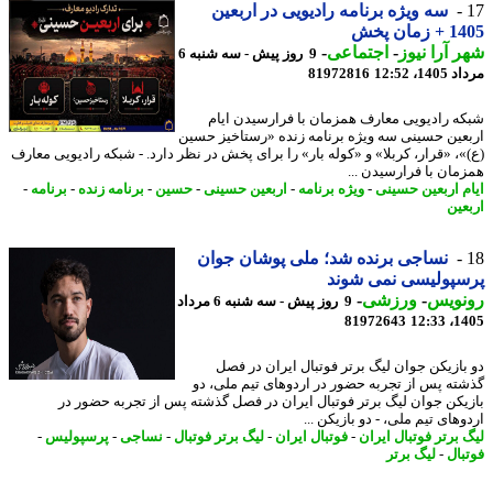
سه ویژه برنامه رادیویی در اربعین
مان پخش
 آرا نیوز
-
اجتماعی
-
9 روز پیش - سه شنبه 6
1، 12:52
81972816
ه رادیویی معارف همزمان با فرارسیدن ایام
عین حسینی سه ویژه برنامه زنده «رستاخیز حسین
»، «قرار، کربلا» و «کوله بار» را برای پخش در نظر دارد. - شبکه رادیویی معارف
مان با فرارسیدن ...
م اربعین حسینی
-
ویژه برنامه
-
اربعین حسینی
-
حسین
-
برنامه زنده
-
برنامه
-
عین
نساجی برنده شد؛ ملی پوشان جوان
پولیسی نمی شوند
نویس
-
ورزشی
-
9 روز پیش - سه شنبه 6 مرداد
81972643
1405
بازیکن جوان لیگ برتر فوتبال ایران در فصل
ته پس از تجربه حضور در اردوهای تیم ملی، دو
یکن جوان لیگ برتر فوتبال ایران در فصل گذشته پس از تجربه حضور در
های تیم ملی، - دو بازیکن ...
 برتر فوتبال ایران
-
فوتبال ایران
-
لیگ برتر فوتبال
-
نساجی
-
پرسپولیس
-
بال
-
لیگ برتر