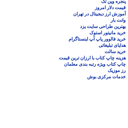
ره وین تک
ت دلار امروز
زش ارز دیجیتال در تهران
ت بار
رین طراحی سایت یزد
د مانیتور استوک
د فالوور پاپ آپ اینستاگرام
یای تبلیغاتی
ید سالت
نه چاپ کتاب با ارزان ترین قیمت
 کتاب ویژه رتبه بندی معلمان
موزیک
مات مرکزی بوش