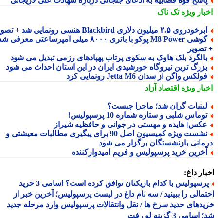
اسخ قوه قضاییه به ادعای جنجالی درباره شهادت علی لاریجانی
بار ویژه
تک ناک
رخودروی ۲.۵ میلیون دلاری Blackbird هنسی رونمایی شد + تصویر
گوشی M8 Power پوکو با باتری ۸۰۰۰ میلی آمپرساعتی معرفی شد
تصویر
الگرد بلک هاوک به سکوی پرتاب پهپادهای رزمی تبدیل می شود
زرگ ترین نیروگاه خورشیدی ایران در این استان احداث می شود
ولکس واگن از سدان Jetta M6 رونمایی کرد
بار ویژه
اقتصاد آزاد
بنیات گران شد؛ ماجرا چیست؟
وماس شلبی و ستاره شماره 10 پرسپولیس!
کس| هایده و مهستی در جوانی و حافظیه شیراز
نشست ویژه کمیسیون اصل 90 برای پیگیری مطالبات معیشتی و
مانی بازنشستگان برگزار می شود
خرین خرید پرسپولیس و فریم امیدوارکننده
ار داغ:
پرسپولیس با کدام بازیکنان توافق کرده است؟ اسامی 3 خرید
مالی را ببینید / سه نام داغ در لیست پرسپولیس؛ آخرین خبر از
دهای جدید سرخ ها / نقل وانتقالات پرسپولیس وارد مرحله جدید
سامی 3 گزینه لو رفت