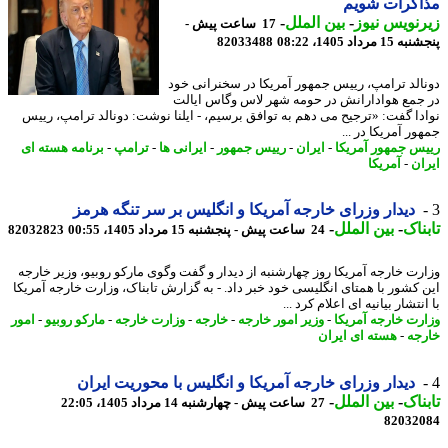
اکرات شویم
نویس نیوز
-
بین الملل
-
17 ساعت پیش -
 مرداد 1405، 08:22
82033488
الد ترامپ، رییس جمهور آمریکا در سخنرانی خود
جمع هوادارانش در حومه شهر لاس وگاس ایالت
دا گفت: «ترجیح می دهم به توافق برسیم، - ایلنا نوشت: دونالد ترامپ، رییس
ر آمریکا در ...
س جمهور آمریکا
-
ایران
-
رییس جمهور
-
ایرانی ها
-
ترامپ
-
برنامه هسته ای
ان
-
آمریکا
دیدار وزرای خارجه آمریکا و انگلیس بر سر تنگه هرمز
ناک
-
بین الملل
-
24 ساعت پیش - پنجشنبه 15 مرداد 1405، 00:55
82032823
رت خارجه آمریکا روز چهارشنبه از دیدار و گفت وگوی مارکو روبیو، وزیر خارجه
 کشور با همتای انگلیسی خود خبر داد. - به گزارش تابناک، وزارت خارجه آمریکا
نتشار بیانیه ای اعلام کرد ...
رت خارجه آمریکا
-
وزیر امور خارجه
-
خارجه
-
وزارت خارجه
-
مارکو روبیو
-
امور
جه
-
هسته ای ایران
دیدار وزرای خارجه آمریکا و انگلیس با محوریت ایران
ناک
-
بین الملل
-
27 ساعت پیش - چهارشنبه 14 مرداد 1405، 22:05
82032