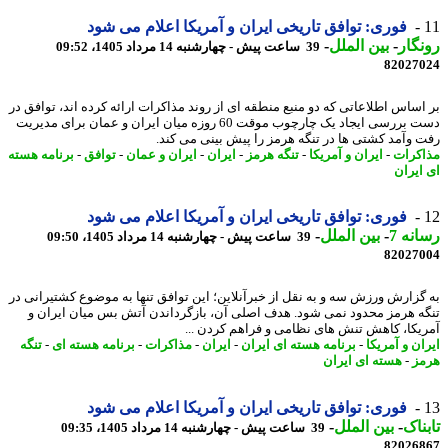
فوری: توافق تاریخی ایران و آمریکا اعلام می شود
گار
-
بین الملل
-
39 ساعت پیش - چهارشنبه 14 مرداد 1405، 09:52
82027
اساس اطلاعاتی که دو منبع منطقه ای از روند مذاکرات ارائه کرده اند، توافق در
دست بررسی ایجاد یک چارچوب موقت 60 روزه میان ایران و عمان برای مدیریت
 وآمد کشتی ها در تنگه هرمز را پیش بینی می کند.
کرات
-
ایران و آمریکا
-
تنگه هرمز
-
ایران
-
ایران و عمان
-
توافق
-
برنامه هسته
ایران
فوری: توافق تاریخی ایران و آمریکا اعلام می شود
نه 7
-
بین الملل
-
39 ساعت پیش - چهارشنبه 14 مرداد 1405، 09:50
82027
گزارش ورزش سه و به نقل از خبرآنلاین؛ این توافق تنها به موضوع کشتیرانی در
ه هرمز محدود نمی شود. هدف اصلی آن، بازگرداندن آتش بس میان ایران و
یکا، کاهش تنش های نظامی و فراهم کردن ...
ن و آمریکا
-
برنامه هسته ای ایران
-
ایران
-
مذاکرات
-
برنامه هسته ای
-
تنگه
ز
-
هسته ای ایران
فوری: توافق تاریخی ایران و آمریکا اعلام می شود
ناک
-
بین الملل
-
39 ساعت پیش - چهارشنبه 14 مرداد 1405، 09:35
82026