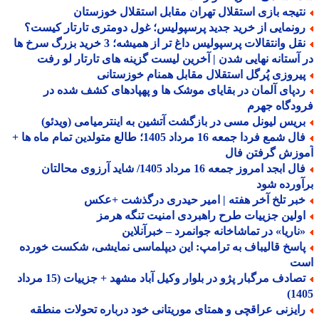
تیجه بازی استقلال تهران مقابل استقلال خوزستان
ونمایی از خرید جدید پرسپولیس؛ غول دومتری تارتار کیست؟
نقل وانتقالات پرسپولیس داغ تر از همیشه؛ 3 خرید بزرگ سرخ ها
آستانه نهایی شدن | آخرین لیست گزینه های تارتار لو رفت
یروزی پُرگل استقلال مقابل همنام خوزستانی
دپای آلمان در بقایای موشک ها و پهپادهای کشف شده در
دگاه جهرم
ریس لیونل مسی در بازگشت آتشین به اینترمیامی (ویدئو)
فال شمع فردا جمعه 16 مرداد 1405؛ طالع متولدین تمام ماه ها +
وزش گرفتن فال
فال ابجد امروز جمعه 16 مرداد 1405/ شاید آرزوی محالتان
ورده شود
بر تلخ آخر هفته | امیر حیدری درگذشت +عکس
ولین جزییات طرح راهبردی امنیت تنگه هرمز
ناریا» در تماشاخانه جوانمرد – خبرآنلاین
اسخ قالیباف به ترامپ: این دیپلماسی نمایشی، شکست خورده
ت
تصادف مرگبار پژو در بلوار وکیل آباد مشهد + جزییات (15 مرداد
14
ایزنی عراقچی و همتای موریتانی خود درباره تحولات منطقه