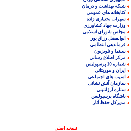
بکه بهداشت و درمان
تابخانه های عمومی
هراب بختیاری زاده
زارت جهاد کشاورزی
جلس شورای اسلامی
بوالفضل رزاق پور
رماندهی انتظامی
ینما و تلویزیون
رکز اطلاع رسانی
اره 10 پرسپولیس
یران و موریتانی
سیب های اجتماعی
ازمان آتش نشانی
تاره آرژانتینی
اشگاه پرسپولیس
دیرکل حفظ آثار
نسخه اصلی