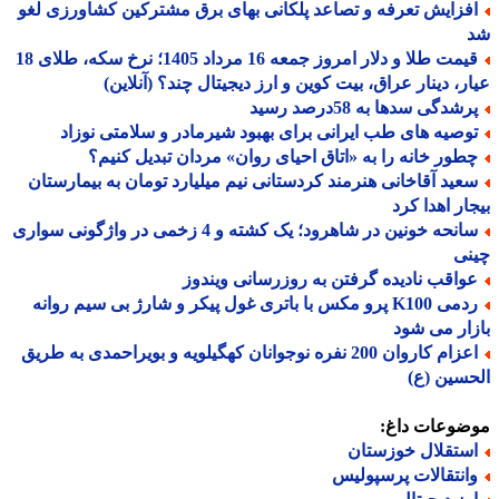
فزایش تعرفه و تصاعد پلکانی بهای برق مشترکین کشاورزی لغو
قیمت طلا و دلار امروز جمعه 16 مرداد 1405؛ نرخ سکه، طلای 18
ر، دینار عراق، بیت کوین و ارز دیجیتال چند؟ (آنلاین)
شدگی سدها به 58درصد رسید
وصیه های طب ایرانی برای بهبود شیرمادر و سلامتی نوزاد
طور خانه را به «اتاق احیای روان» مردان تبدیل کنیم؟
عید آقاخانی هنرمند کردستانی نیم میلیارد تومان به بیمارستان
ار اهدا کرد
سانحه خونین در شاهرود؛ یک کشته و 4 زخمی در واژگونی سواری
نی
واقب نادیده گرفتن به روزرسانی ویندوز
ردمی K100 پرو مکس با باتری غول پیکر و شارژ بی سیم روانه
ار می شود
اعزام کاروان 200 نفره نوجوانان کهگیلویه و بویراحمدی به طریق
سین (ع)
ضوعات داغ:
ستقلال خوزستان
انتقالات پرسپولیس