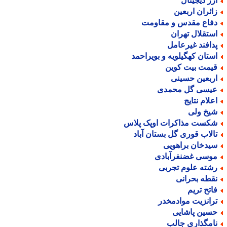
رز دیجیتال
ائران اربعین
فاع مقدس و مقاومت
ستقلال تهران
دافند غیرعامل
ستان کهگیلویه و بویراحمد
یمت بیت کوین
ربعین حسینی
یسی گل محمدی
علام نتایج
یخ ولی
کست مذاکرات اوپک پلاس
الاب قوری گل بستان آباد
یدخان براهویی
وسی غضنفرآبادی
شته علوم تجربی
قطه بحرانی
اتح تریم
رانزیت موادمخدر
سین پاشایی
امگذاری جالب