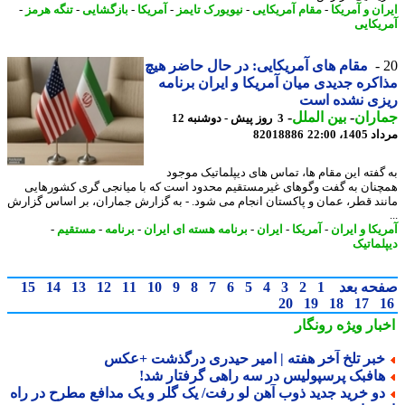
ن و آمریکا
-
مقام آمریکایی
-
نیویورک تایمز
-
آمریکا
-
بازگشایی
-
تنگه هرمز
-
یکایی
مقام های آمریکایی: در حال حاضر هیچ
کره جدیدی میان آمریکا و ایران برنامه
زی نشده است
اران
-
بین الملل
-
3 روز پیش - دوشنبه 12
1، 22:00
82018886
گفته این مقام ها، تماس های دیپلماتیک موجود
نان به گفت وگوهای غیرمستقیم محدود است که با میانجی گری کشورهایی
ند قطر، عمان و پاکستان انجام می شود. - به گزارش جماران، بر اساس گزارش
کا و ایران
-
آمریکا
-
ایران
-
برنامه هسته ای ایران
-
برنامه
-
مستقیم
-
لماتیک
حه بعد
1
2
3
4
5
6
7
8
9
10
11
12
13
14
15
20
19
18
17
بار ویژه
رونگار
بر تلخ آخر هفته | امیر حیدری درگذشت +عکس
افبک پرسپولیس در سه راهی گرفتار شد!
و خرید جدید ذوب آهن لو رفت/ یک گلر و یک مدافع مطرح در راه