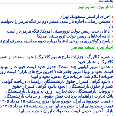
شنامه
بار ویژه
تسنیم نیوز
جرای ارکستر سمفونیک تهران
حسن رضایی: اجازه باز شدن مسیر دوم در تنگه هرمز را نخواهیم
دعای جدید رییس دولت تروریستی آمریکا: تنگه هرمز باز است
دامه ادعاهای رییس دولت تروریستی آمریکا
اسخ رگولاتوری به برخی ادعاها درباره نحوه محاسبه مصرف اینترنت
بار ویژه
اندیشه معاصر
میم کالابرگ | جزئیات طرح شمیم کالابرگ | نحوه استفاده از شمیم
لابرگ و اعتبار خرید
دس امروز کیلویی چند است؟؛ جدول جدید قیمت حبوبات را ببینید /
مت نخود و لوبیا امروز چقدر شد؟ آخرین نرخ های بازار / قیمت روز
وبات اعلام شد؛ جزئیات نرخ عدس، نخود و لوبیا
انلود گواهی کسر از حقوق بازنشستگان | راهنمای دریافت گواهی
ر از حقوق بازنشستگان | نحوه دانلود گواهی کسر از حقوق
روفایل بازنشستگان بانک تجارت | ورود به پروفایل بازنشستگان
نک تجارت | راهنمای دریافت فیش حقوقی و خدمات بازنشستگان
قیمت خودروهای ایران خودرو سایپا امروز پنجشنبه ۱۵ مرداد ۱۴۰۵ |
قیمت خودروهای ایران خودرو سایپا امروز پنجشنبه ۱۵ مرداد ۱۴۰۵ در
زار | آخرین جدول قیمت محصولات ایران خودرو و سایپا