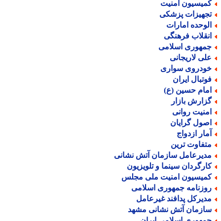
میسیون امنیت
جهیزات پزشکی
لوحده امارات
نقلاب فرهنگی
مهوری اسلامی
لی لاریجانی
ودروی سواری
وتبال ایران
مام حسین (ع)
زارش بازار
منیت روانی
صول گرایان
مار ازدواج
تفاوت ترین
دیرعامل سازمان آتش نشانی
ارگردان سینما و تلویزیون
میسیون امنیت ملی مجلس
وزنامه جمهوری اسلامی
دیرکل پدافند غیرعامل
ازمان آتش نشانی مشهد
مهوری اسلامی ایران