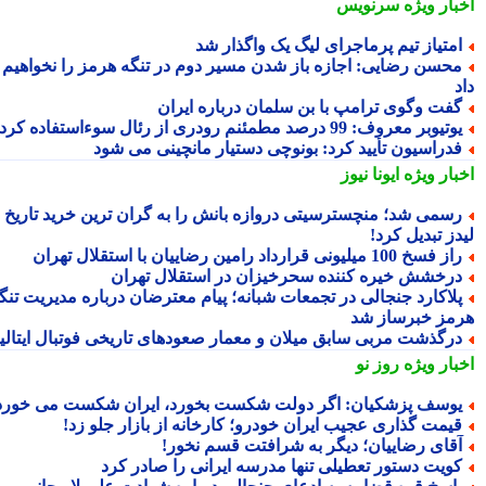
بار ویژه
سرنویس
متیاز تیم پرماجرای لیگ یک واگذار شد
حسن رضایی: اجازه باز شدن مسیر دوم در تنگه هرمز را نخواهیم
فت وگوی ترامپ با بن سلمان درباره ایران
تیوبر معروف: 99 درصد مطمئنم رودری از رئال سوءاستفاده کرد
دراسیون تأیید کرد: بونوچی دستیار مانچینی می شود
بار ویژه
ایونا نیوز
سمی شد؛ منچسترسیتی دروازه بانش را به گران ترین خرید تاریخ
ز تبدیل کرد!
ز فسخ 100 میلیونی قرارداد رامین رضاییان با استقلال تهران
رخشش خیره کننده سحرخیزان در استقلال تهران
لاکارد جنجالی در تجمعات شبانه؛ پیام معترضان درباره مدیریت تنگه
مز خبرساز شد
رگذشت مربی سابق میلان و معمار صعودهای تاریخی فوتبال ایتالیا
بار ویژه
روز نو
وسف پزشکیان: اگر دولت شکست بخورد، ایران شکست می خورد
یمت گذاری عجیب ایران خودرو؛ کارخانه از بازار جلو زد!
قای رضاییان؛ دیگر به شرافتت قسم نخور!
ویت دستور تعطیلی تنها مدرسه ایرانی را صادر کرد