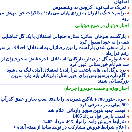
فهان
بریک جالب تونی کروس به وینیسیوس
رامپ: جنگ با ایران به زودی پایان می یابد؛ مذاکرات خوب پیش می
د
بار فوتبال در صبح فوتبالی
ازگشت طوفان آسانی؛ ستاره جنجالی استقلال با یک گل تماشایی
ه را به خود امیدوار کرد
از منتفی شدن بازگشت رامین رضائیان به استقلال؛ اختلاف بر سر
م قرارداد
شنواره گل در دیدار تدارکاتی؛ استقلال با درخشش سحرخیزان از
 هم نام خوزستانی عبور کرد
رد پرگل آبی های پایتخت در آزادی؛ استقلال آماده لیگ می شود
ام تازه پرسپولیس برای تغییر نسل؛ بازیکنان پایه وارد تمرین
رگسالان شدند
بار ویژه
و قیمت خودرو | چرخان
چری جتور F700 پلاگین هیبریدی را با 892 اسب بخار و عمق گذرآب
 معرفی کرد
یمت جدید بنزین سوپر وارداتی اعلام شد
یمت پارس نوآ، مرداد 1405
رایط فروش وانت زامیاد EX، مرداد 1405
علام شرایط فروش مشارکت در تولید سایپا از هفته آینده +