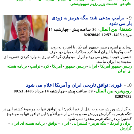
یاهو
-
نخست وزیر رژیم صهیونیستی
ترامپ مدعی شد: تنگه هرمز به زودی
 می شود
نا
-
بین الملل
-
36 ساعت پیش - چهارشنبه 14
1، 12:57
82028649
الد ترامپ، رییس جمهور آمریکا، با اشاره به روند
 وگوها با ایران ادعا کرد مذاکرات میان دو طرف
یار خوب» پیش می رود و ابراز امیدواری کرد که نیازی به وارد کردن «ضربه ای
د» به ایران نباشد.
س جمهور آمریکا
-
ایران
-
رییس جمهور
-
آمریکا
-
کرد
-
ترامپ
-
برنامه هسته
ایران
فوری: توافق تاریخی ایران و آمریکا اعلام می شود
نویس
-
بین الملل
-
39 ساعت پیش - چهارشنبه 14 مرداد 1405، 09:53
82027
گزارش ورزش سه و به نقل از خبرآنلاین؛ این توافق تنها به موضوع کشتیرانی در
ه هرمز به گزارش ورزش سه و به نقل از خبرآنلاین؛ این توافق تنها به موضوع
یرانی در تنگه هرمز محدود نمی شود. ...
ن و آمریکا
-
تنگه هرمز
-
کشتیرانی
-
ایران
-
توافق
-
برنامه هسته ای ایران
-
رش