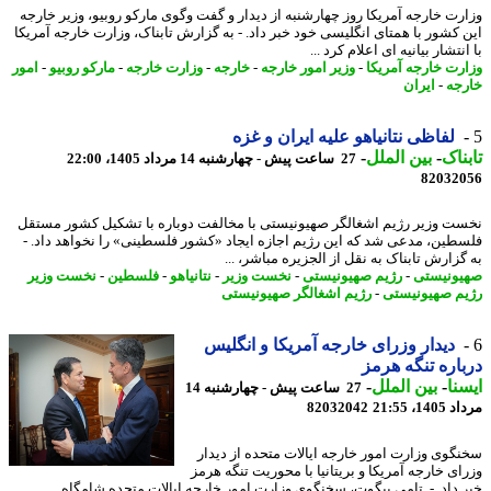
رت خارجه آمریکا روز چهارشنبه از دیدار و گفت وگوی مارکو روبیو، وزیر خارجه
 کشور با همتای انگلیسی خود خبر داد. - به گزارش تابناک، وزارت خارجه آمریکا
نتشار بیانیه ای اعلام کرد ...
رت خارجه آمریکا
-
وزیر امور خارجه
-
خارجه
-
وزارت خارجه
-
مارکو روبیو
-
امور
جه
-
ایران
لفاظی نتانیاهو علیه ایران و غزه
ناک
-
بین الملل
-
27 ساعت پیش - چهارشنبه 14 مرداد 1405، 22:00
82032
ت وزیر رژیم اشغالگر صهیونیستی با مخالفت دوباره با تشکیل کشور مستقل
طین، مدعی شد که این رژیم اجازه ایجاد «کشور فلسطینی» را نخواهد داد. -
گزارش تابناک به نقل از الجزیره مباشر، ...
ونیستی
-
رژیم صهیونیستی
-
نخست وزیر
-
نتانیاهو
-
فلسطین
-
نخست وزیر
م صهیونیستی
-
رژیم اشغالگر صهیونیستی
دیدار وزرای خارجه آمریکا و انگلیس
اره تنگه هرمز
نا
-
بین الملل
-
27 ساعت پیش - چهارشنبه 14
1، 21:55
82032042
گوی وزارت امور خارجه ایالات متحده از دیدار
ای خارجه آمریکا و بریتانیا با محوریت تنگه هرمز
 داد. - تامی پیگوت، سخنگوی وزارت امور خارجه ایالات متحده شامگاه