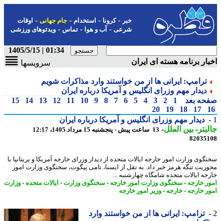
-
-
-
-
خبر
کرونا
استخدام
جام جهانی
اوقات
-
-
-
شرعی
آب و هوا
تماس
ویدئوهای ورزشی
01:34 | 1405/5/15
ار برنامه هسته ای ایران
سرویسها
ترامپ: ایرانی ها از من خواستند وارد مذاکرات شویم
دیدار مهم وزرای انگلیس و آمریکا درباره ایران
حه بعد
1
2
3
4
5
6
7
8
9
10
11
12
13
14
15
20
19
18
17
دیدار مهم وزرای انگلیس و آمریکا درباره ایران
بتر
-
بین الملل
-
13 ساعت پیش - پنجشنبه 15 مرداد 1405، 12:17
82035
گوی وزارت امور خارجه ایالات متحده از دیدار وزرای خارجه آمریکا و بریتانیا با
ریت تنگه هرمز خبر داد. به نقل از ایسنا، تامی پیگوت، سخنگوی وزارت امور
جه ایالات متحده شامگاه چهارشنبه ...
ر خارجه
-
سخنگوی وزارت امور خارجه
-
سخنگوی وزارت
-
ایالات متحده
-
وزارت
ر خارجه
-
خارجه
-
وزیر امور خارجه
ترامپ: ایرانی ها از من خواستند وارد