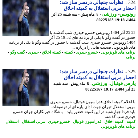
3
نظرات جنجالی دردسر ساز شد؛
ار مربی استقلال به کمیته اخلاق
نویس
-
ورزشی
-
8 ماه پیش - سه شنبه 25 آذر
80225185
1404
52 25 آذر 1404 رونویس خسرو حیدری شب گذشته با
حضور در گفت وگو با یکی از برنامه های 18:52 25 آذر
1404 رونویس خسرو حیدری شب گذشته با حضور در گفت وگو با یکی از برنامه
 تلویزیونی صحبت هایی را درباره ...
امه های تلویزیونی
-
خسرو حیدری
-
کمیته
-
کمیته اخلاق
-
حیدری
-
گفت وگو
-
امه
3
نظرات جنجالی دردسر ساز شد؛
ار مربی استقلال به کمیته اخلاق
س فوتبال
-
ورزشی
-
8 ماه پیش - سه شنبه
80225167
اعلام کمیته اخلاق فدراسیون فوتبال، خسرو حیدری
ی استقلال تهران جهت ادای پاره ای از توضیحات
د فردا چهارشنبه در این کمیته حضور یابد. - باشگاه خبرنگاران جوان خسرو
ری شب گذشته ...
ته
-
کمیته اخلاق
-
فدراسیون فوتبال
-
خسرو حیدری
-
مربی استقلال
-
استقلال
-
امه های تلویزیونی