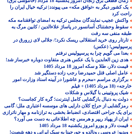
ان قطعی برق زنجان امروز یکشنبه 18 مرداد (خاموشی برق)
ک کشور دیگر به «توافق مکه» می پیوندد| ترکیه خیال ایران را
حت کرد
اکنش عجیب نمایندگان مجلس ترکیه به امضای توافقنامه مکه
قوط وحشتناک آسانسور در پاساژ علاءالدین / کابین مرگ به
قه منفی سه رفت
ارتار روی خرید استقلالی ریسک نکرد؛/ جلالی لای زرورق در
سپولیس! (عکس)
عدا می گویم چرا به پرسپولیس نرفتم
دی زین العابدین با یک عکس هنری متفاوت دوباره خبرساز شد!
مت دلار، طلا و سکه امروز 18 مرداد 1405
امل اصلی قتل حمیدرضا رجب زاده دستگیر شد
رگزاری مراسم «محرم و عاشورا در آیینه اسناد وزارت امور
18 مرداد 1405) + فیلم
یک پروتیینی با گیلاس و شکلات
ولت به دنبال بازگشایی کامل اینترنت؛ گره کار کجاست؟
مزگشایی از حراج کلان دارایی های موسسه اعتباری ملل/ گامی
ی یک جراحی اقتصادی، انضباط بخشی به ترازنامه و مهار ناترازی
یران از پهپاد ریپر و هرمس چه اطلاعاتی به دست می آورد؟
مت دلار و یورو امروز یکشنبه 18 مرداد 1405
یدیو| عروسی رونالدو و جورجینا به سبک ایرانی و دهه شصت!