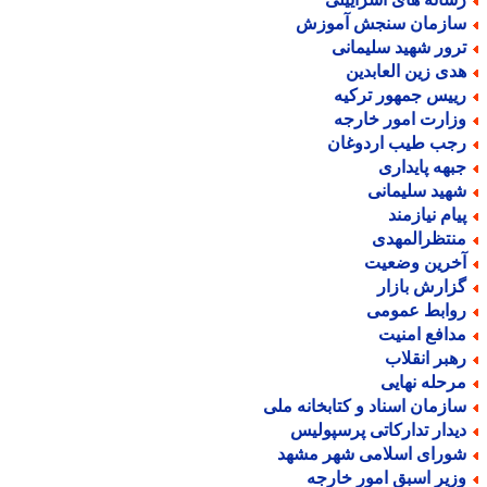
ازمان سنجش آموزش
رور شهید سلیمانی
دی زین العابدین
ییس جمهور ترکیه
زارت امور خارجه
جب طیب اردوغان
بهه پایداری
هید سلیمانی
یام نیازمند
نتظرالمهدی
خرین وضعیت
زارش بازار
وابط عمومی
دافع امنیت
هبر انقلاب
رحله نهایی
ازمان اسناد و کتابخانه ملی
یدار تدارکاتی پرسپولیس
ورای اسلامی شهر مشهد
زیر اسبق امور خارجه