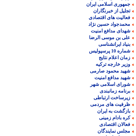
مهوری اسلامی ایران
جلیل از خبرنگاران
عالیت های اقتصادی
حمدجواد حسین نژاد
هدای مدافع امنیت
لی بن موسی الرضا
نیاد ایرانشناسی
اره 10 پرسپولیس
مان اعلام نتایج
زیر خارجه ترکیه
هید محمود صارمی
هید مدافع امنیت
ورای اسلامی شهر
رنامه زمانبندی
یرساخت ارتباطی
رفیت های مردمی
ازگشت به ایران
ره بادام زمینی
عالان اقتصادی
جلس نمایندگان