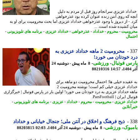
داداد عزیزی سرانجام روز قبل از مردم به دلیل
ه که روی آنتن زنده عنوان کرده بود عذرخواهی
. - از دیروز با وجود عذرخواهی خداداد عزیزی اما بحث محرومیت برای او به
ن کشیده شده است. ...
ومیت
-
محروم
-
خداداد
-
عذرخواهی
-
خداداد عزیزی
-
برنامه های تلویزیونی
-
مال
3
محرومیت 2 ماهه خداداد عزیزی به
 خودتان می خورد!
س فوتبال
-
ورزشی
-
8 ماه پیش - دوشنبه 24
14
80210316
عقیده خیلی ها؛ احتمال محرومیت دو ماهه برای
خداداد عزیزی خیلی کم است! نوشته محرومیت 2
ه خداداد عزیزی به درد خودتان می خورد! اولین بار در پارس فوتبال | خبرگزاری
 ایران | ParsFootball.
داد عزیزی
-
محرومیت
-
محروم
-
خداداد
-
عزیزی
-
برنامه های تلویزیونی
-
آنلاین
3
ذبح فرهنگ و اخلاق در آنتن ملی؛ جنجال خیابانی و خداداد
بوک
-
ورزشی
-
8 ماه پیش - دوشنبه 24 آذر 1404، 02:03
80203815