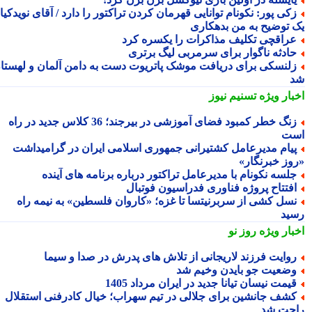
کی پور: نکونام توانایی قهرمان کردن تراکتور را دارد / آقای نویدکیا!
 توضیح به من بدهکاری
راقچی تکلیف مذاکرات را یکسره کرد
ادثه ناگوار برای سرمربی لیگ برتری
لنسکی برای دریافت موشک پاتریوت دست به دامن آلمان و لهستان
بار ویژه
تسنیم نیوز
زنگ خطر کمبود فضای آموزشی در بیرجند؛ 36 کلاس جدید در راه
ت
یام مدیرعامل کشتیرانی جمهوری اسلامی ایران در گرامیداشت
وز خبرنگار»
لسه نکونام با مدیرعامل تراکتور درباره برنامه های آینده
فتتاح پروژه فناوری فدراسیون فوتبال
سل کشی از سربرنیتسا تا غزه؛ «کاروان فلسطین» به نیمه راه
ید
بار ویژه
روز نو
وایت فرزند لاریجانی از تلاش های پدرش در صدا و سیما
ضعیت جو بایدن وخیم شد
یمت نیسان تیانا جدید در ایران مرداد 1405
شف جانشین برای جلالی در تیم سهراب؛ خیال کادرفنی استقلال
حت شد