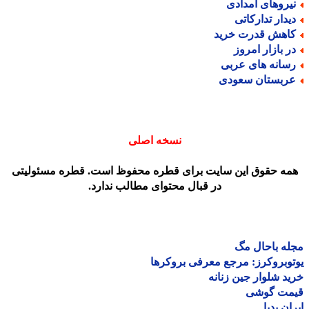
یروهای امدادی
یدار تدارکاتی
اهش قدرت خرید
ر بازار امروز
سانه های عربی
ربستان سعودی
نسخه اصلی
مه حقوق این سایت برای قطره محفوظ است. قطره مسئولیتی
در قبال محتوای مطالب ندارد.
ه باحال مگ
وبروکرز: مرجع معرفی بروکرها
د شلوار جین زنانه
مت گوشی
ان پدیا