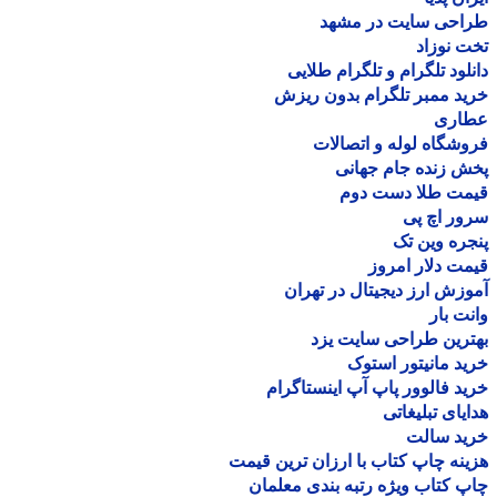
احی سایت در مشهد
 نوزاد
لود تلگرام و تلگرام طلایی
د ممبر تلگرام بدون ریزش
اری
شگاه لوله و اتصالات
 زنده جام جهانی
مت طلا دست دوم
ر اچ پی
ره وین تک
ت دلار امروز
زش ارز دیجیتال در تهران
ت بار
رین طراحی سایت یزد
د مانیتور استوک
د فالوور پاپ آپ اینستاگرام
یای تبلیغاتی
ید سالت
نه چاپ کتاب با ارزان ترین قیمت
 کتاب ویژه رتبه بندی معلمان