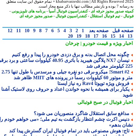
2025 khabarvarzeshi.com | All Rights Reserved + تمام حقوق این سایت متعلق
ازنشر مطالب تنها با ذکر منبع مجاز است.
ته صدور مجوز حرفه ای
-
کنفدراسیون فوتبال آسیا
-
برنامه های تلویزیونی
-
بال
-
تیم فوتبال استقلال
-
کنفدراسیون فوتبال
-
صدور مجوز حرفه ای
حه قبل
صفحه بعد
1
2
3
4
5
6
7
8
9
10
11
12
20
19
18
17
16
15
14
بار ویژه
و قیمت خودرو | چرخان
گونه محل اتصال بدنه و برق دزدی خودرو را پیدا و رفع کنیم
نیسان NX7 پلاگین هیبرید با باتری 40.95 کیلووات ساعتی و برد برقی
 معرفی شد
Smart #2؛ میکرو-برقی دو نفره جیلی و مرسدس با طول تنها 2.75
ور 60 کیلووات رسماً در پرونده های MIIT ظاهر شد
روش ویژه تویوتا Rav4 ره نیاز ایستا
کبار برای همیشه با نحوه خواندن اعداد و حروف روی لاستیک آشنا
ید
بار فوتبال در صبح فوتبالی
دافع سابق استقلال شاگرد منصوریان می شود؟
نیس اکرت چشم انتظار بازگشت به تیم ملی؛ «می خواهم خودم را
ان بدهم»
اج: هوش مصنوعی باید در تمام فوتبال ایران گسترش پیدا کند