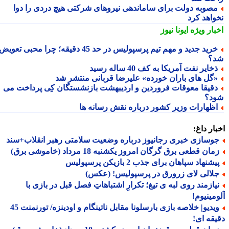
صوبه دولت برای ساماندهی نیروهای شرکتی هیچ دردی را دوا
واهد کرد
بار ویژه
ایونا نیوز
خرید جدید و مهم تیم پرسپولیس در حد 45 دقیقه؛ چرا محبی تعویض
؟
خایر نفت آمریکا به کف 40 ساله رسید
گل های باران خورده» علیرضا قربانی منتشر شد
قیقا معوقات فروردین و اردیبهشت بازنشستگان کِی پرداخت می
د؟
ظهارات وزیر کشور درباره نقش رسانه ها
ار داغ:
وسازی خبری رجانیوز درباره وضعیت سلامتی رهبر انقلاب+سند
ان قطعی برق گرگان امروز یکشنبه 18 مرداد (خاموشی برق)
شنهاد سپاهان برای جذب 2 بازیکن پرسپولیس
لالی لای زرورق در پرسپولیس! (عکس)
یازمند روی لبه ی تیغ؛ تکرارِ اشتباهاتِ فصل قبل در بازی با
مینیوم!
ویدیو| خلاصه بازی بارسلونا مقابل ناتینگام و اودینزه/ تورنمنت 45
قه ای!