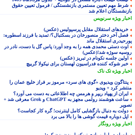
رط مهم تعیین مستمری بازنشستگی / فرمول تعیین حقوق
زنشستگان اعلام شد
بار ویژه
سرنویس
ریدهای استقلال مقابل پرسپولیس (عکس)
صل آخر دختر منصورخان در بسکتبال؟/ تمدید با فرزند اسطوره:
رحیدری استقلال ماند
وت دستی محمدی همه را به وجد آورد/ پاس گل با دست، نادر در
سیه سوژه شد!(عکس)
ولین جلسه نکونام در تبریز (عکس)
بر شوکه کننده فدراسیون لهستان برای نیکولا گربیچ
بار ویژه
تک ناک
نتاگون ویدیوی «گوی های سرد» مرموز بر فراز خلیج عمان را
تشر کرد + ویدیو
یران از پهپاد ریپر و هرمس چه اطلاعاتی به دست می آورد؟
ساعت هوشمند رولمی مجهز به ChatGPT و Grok معرفی شد +
ویر
ولت به دنبال بازگشایی کامل اینترنت؛ گره کار کجاست؟
پل دوباره قیمت گوشی ها را بالا می برد
بار ویژه
رونگار
ایسله در اولین بازی نیوکسل بزن بزن کرد!