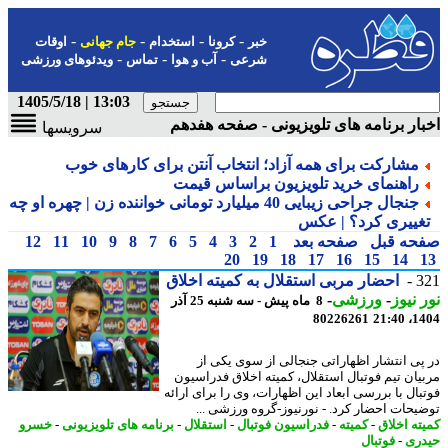
-
-
-
-
خبر
کرونا
استخدام
جام جهانی
اوقات
-
-
-
شرعی
آب و هوا
تماس
ویدئوهای ورزشی
13:03 | 1405/5/18
ار برنامه های تلویزیونی - صفحه هفدهم
سرویسها
مشارکت برای همه آزاد؛ انتخاب آنتن برای کارهای خوب
راهنمای خرید تلویزیون براساس قیمت
جنجال جراحی زیبایی 40 میلیارد تومانی خواننده زن | چهره او چه
غییری کرد؟ | عکس
حه قبل
صفحه بعد
1
2
3
4
5
6
7
8
9
10
11
12
20
19
18
17
16
15
14
3
احضار مربی استقلال به کمیته اخلاق
 نیوز
-
ورزشی
-
8 ماه پیش - سه شنبه 25 آذر
80226261
1404
پی انتشار اظهاراتی جنجالی از سوی یکی از
یان تیم فوتبال استقلال، کمیته اخلاق فدراسیون
بال با بررسی ابعاد این اظهارات، وی را برای ارائه
یحات احضار کرد. - نورنیوز-گروه ورزشی ...
ته اخلاق
-
کمیته
-
فدراسیون فوتبال
-
استقلال
-
برنامه های تلویزیونی
-
خسرو
ری
-
فوتبال