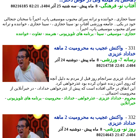
اب نو
-
فرهنگی
-
8 ماه پیش - سه شنبه 25 آذر 1404، 02:21
80216185
ا حجازی ، خواننده و ترانه سرای محبوب موسیقی پاپ، اخیراً با سخنان جنجالی
 در یکی... جامعه ورزشی آفتاب نو: سینا حجازی ، - سینا حجازی ، خواننده و ترانه
ی محبوب موسیقی پاپ، اخیراً ...
زی
-
موسیقی
-
سینا
-
برنامه های تلویزیونی
-
هنرمند
-
تفاوت
-
خواننده
3
واکنش عجیب به محرومیت 2 ماهه
داد عزیزی
نه 7
-
ورزشی
-
8 ماه پیش - دوشنبه 24 آذر
80214758
1404
داد عزیزی سرانجام روز قبل از مردم به دلیل آنچه
روی آنتن زنده عنوان کرده بود عذرخواهی کرد.
 اتفاق در حالی افتاده است که پیش از عذرخواهی خداداد، - در خبرآنلاین از
ومیت احتمالی ...
وم
-
خداداد عزیزی
-
عذرخواهی
-
خداداد
-
محرومیت
-
برنامه های تلویزیونی
-
آنلاین
3
واکنش عجیب به محرومیت 2 ماهه
داد عزیزی
 نو
-
ورزشی
-
8 ماه پیش - دوشنبه 24 آذر
80214643
1404