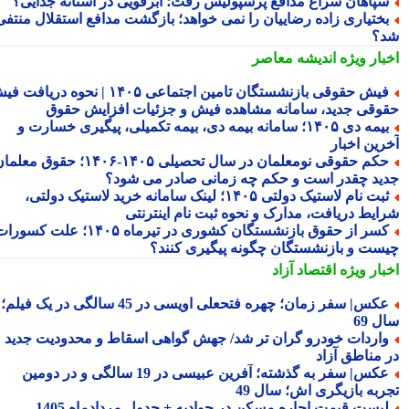
پاهان سراغ مدافع پرسپولیس رفت؛ ابرقویی در آستانه جدایی؟
ختیاری زاده رضاییان را نمی خواهد؛ بازگشت مدافع استقلال منتفی
؟
بار ویژه
اندیشه معاصر
فیش حقوقی بازنشستگان تامین اجتماعی ۱۴۰۵ | نحوه دریافت فیش
وقی جدید، سامانه مشاهده فیش و جزئیات افزایش حقوق
بیمه دی ۱۴۰۵؛ سامانه بیمه دی، بیمه تکمیلی، پیگیری خسارت و
رین اخبار
حکم حقوقی نومعلمان در سال تحصیلی ۱۴۰۵-۱۴۰۶؛ حقوق معلمان
ید چقدر است و حکم چه زمانی صادر می شود؟
ثبت نام لاستیک دولتی ۱۴۰۵؛ لینک سامانه خرید لاستیک دولتی،
ایط دریافت، مدارک و نحوه ثبت نام اینترنتی
کسر از حقوق بازنشستگان کشوری در تیرماه ۱۴۰۵؛ علت کسورات
ست و بازنشستگان چگونه پیگیری کنند؟
بار ویژه
اقتصاد آزاد
عکس| سفر زمان؛ چهره فتحعلی اویسی در 45 سالگی در یک فیلم؛
 69
اردات خودرو گران تر شد/ جهش گواهی اسقاط و محدودیت جدید
 مناطق آزاد
عکس| سفر به گذشته؛ آفرین عبیسی در 19 سالگی و در دومین
ربه بازیگری اش؛ سال 49
یست قیمت اجاره مسکن در جوادیه + جدول مردادماه 1405