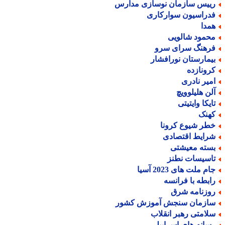
ییس سازمان نوسازی مدارس
دراسیون سوارکاری
مدا
حمود شالویی
رهنگ سرای سرو
یمارستان نورافشار
رونازده
میر نادری
لن هلیلوویچ
ایکا وایتیتی
هنک
طر شیوع کرونا
رایط اقتصادی
سته معیشتی
اسیسات نطنز
م ملت های 2023 آسیا
ابطه با فرانسه
وزنامه شرق
ازمان سنجش آموزش کشور
لامتی رهبر انقلاب
سانه های اسراییلی