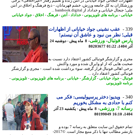
ارات جنجالی جواد خیابانی در آنتن زنده و تعمیم رفتار «غیراخلاقی» برخی
شکاران به کل جامعه ورزش، خشم قهرمانان، - ذبح فرهنگ و اخلاق در آنتن
جنجال خیابانی و خداداد از bambook.digital ...
بانی
-
برنامه های تلویزیونی
-
خداداد
-
آنتن
-
فرهنگ
-
اخلاق
-
جواد خیابانی
3
عقب نشینی جواد خیابانی از اظهارات
ی؛ نظر من نبود و عاشق آن نیستم!
س فوتبال
-
ورزشی
-
8 ماه پیش - دوشنبه 24
01
80203677
ی و گزارشگر فوتبالی کشور اعتقاد دارد نسبت به
ت هایی که از او وایرال شده و مورد واکنش
ی اهالی فوتبال قرار گرفته، سوء برداشت شده است. - مجری و گزارشگر
الی کشور اعتقاد دارد ...
بال
-
جواد خیابانی
-
گزارشگر
-
خیابانی
-
برنامه های تلویزیونی
-
تلویزیونی
-
امه تلویزیونی
3
ویدیو| دختر پرسپولیسی: فکر می
 با حدادی به مشکل بخوریم
نه 7
-
ورزشی
-
8 ماه پیش - یکشنبه 23 آذر
80199049
1404
تمام حقوق این سایت متعلق به رسانه 7 بوده و
بازنشر مطالب تنها با ذکر منبع مجاز است. ©2017-