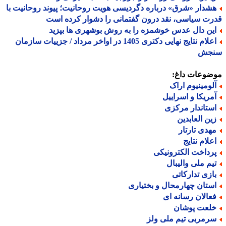
شدار «شرق» درباره دگردیسی هویت روحانیت؛ پیوند روحانیت با
ت سیاسی، نقد درون گفتمانی را دشوار کرده است
ین دال عدس خوشمزه را به روش بوشهری ها بپزید
اعلام نتایج نهایی دکتری 1405 در اواخر مرداد / جزییات سازمان
جش
ضوعات داغ:
لومینیوم اراک
مریکا و اسراییل
ستاندار مرکزی
ین العابدین
هدی تارتار
علام نتایج
رداخت الکترونیکی
یم ملی والیبال
ازی تدارکاتی
ستان چهارمحال و بختیاری
عالان رسانه ای
لعت پوشان
رمربی تیم ملی ولز