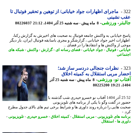
3
ماجرای اظهارات جواد خیابانی/ از توهین و تحقیر فوتبال تا
ب نشینی
بتر
-
ورزشی
-
8 ماه پیش - سه شنبه 25 آذر 1404، 21:12
80226037
خ خیابانی به واکنش جامعه فوتبال به صحبت های اخیرش به گزارش رکنا،
ارات اخیر جواد خیابانی ، گزارشگر و مجری باسابقه فوتبال ایران، بار دیگر
ی از واکنش ها و انتقادها را در فضای ...
بانی
-
فوتبال
-
جواد خیابانی
-
فضای رسانه ای
-
گزارش
-
واکنش
-
شبکه های
ماعی
3
نظرات جنجالی دردسر ساز شد؛
ار مربی استقلال به کمیته اخلاق
اب نو
-
ورزشی
-
8 ماه پیش - سه شنبه 25 آذر
80225200
1404
52 25 آذر 1404 آفتاب نو خسرو حیدری شب گذشته با
ر در گفت وگو با یکی از برنامه های تلویزیونی
ت هایی را درباره روند داوری ها و شرایط برخی تیم های بالای جدول مطرح
 -
امه های تلویزیونی
-
مربی استقلال
-
کمیته اخلاق
-
خسرو حیدری
-
تلویزیونی
-
ری ها
-
استقلال