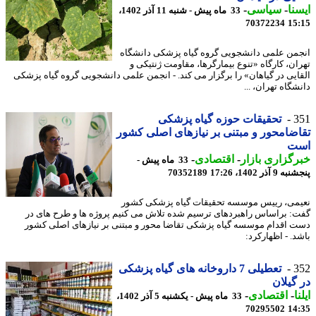
نا
-
سیاسی
-
33 ماه پیش - شنبه 11 آذر 1402،
70372234
15
من علمی دانشجویی گروه گیاه پزشکی دانشگاه
ان، کارگاه «تنوع بیمارگرها، مقاومت ژنتیکی و
ایی در گیاهان» را برگزار می کند. - انجمن علمی دانشجویی گروه گیاه پزشکی
گاه تهران، ...
3
تحقیقات حوزه گیاه پزشکی
ضامحور و مبتنی بر نیازهای اصلی کشور
ت
گزاری بازار
-
اقتصادی
-
33 ماه پیش -
 آذر 1402، 17:26
70352189
می، رییس موسسه تحقیقات گیاه پزشکی کشور
: براساس راهبردهای ترسیم شده تلاش می کنیم پروژه ها و طرح های در
 اقدام موسسه گیاه پزشکی تقاضا محور و مبتنی بر نیازهای اصلی کشور
د. - اظهارکرد:
3
تعطیلی 7 داروخانه های گیاه پزشکی
گیلان
ا
-
اقتصادی
-
33 ماه پیش - یکشنبه 5 آذر 1402،
70295502
14