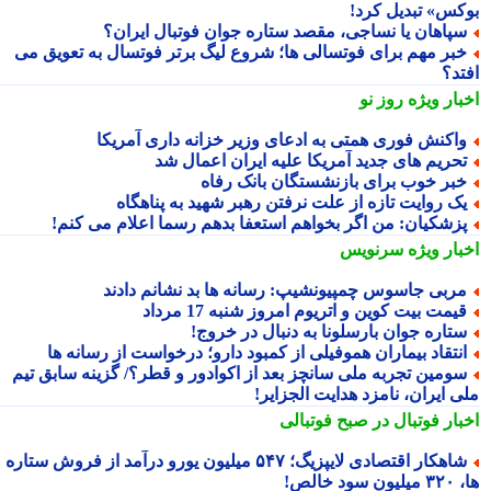
کس» تبدیل کرد!
پاهان یا نساجی، مقصد ستاره جوان فوتبال ایران؟
بر مهم برای فوتسالی ها؛ شروع لیگ برتر فوتسال به تعویق می
تد؟
بار ویژه
روز نو
اکنش فوری همتی به ادعای وزیر خزانه داری آمریکا
حریم های جدید آمریکا علیه ایران اعمال شد
بر خوب برای بازنشستگان بانک رفاه
ک روایت تازه از علت نرفتن رهبر شهید به پناهگاه
زشکیان: من اگر بخواهم استعفا بدهم رسما اعلام می کنم!
بار ویژه
سرنویس
ربی جاسوس چمپیونشیپ: رسانه ها بد نشانم دادند
یمت بیت کوین و اتریوم امروز شنبه 17 مرداد
تاره جوان بارسلونا به دنبال در خروج!
نتقاد بیماران هموفیلی از کمبود دارو؛ درخواست از رسانه ها
ومین تجربه ملی سانچز بعد از اکوادور و قطر؟/ گزینه سابق تیم
ی ایران، نامزد هدایت الجزایر!
بار فوتبال در صبح فوتبالی
شاهکار اقتصادی لایپزیگ؛ ۵۴۷ میلیون یورو درآمد از فروش ستاره
سود خالص!