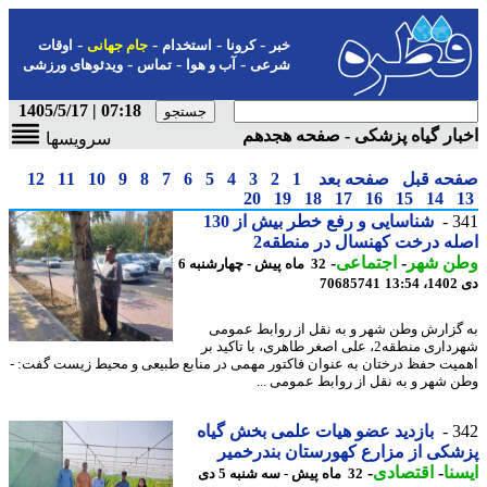
-
-
-
-
خبر
کرونا
استخدام
جام جهانی
اوقات
-
-
-
شرعی
آب و هوا
تماس
ویدئوهای ورزشی
07:18 | 1405/5/17
ار گیاه پزشکی - صفحه هجدهم
سرویسها
حه قبل
صفحه بعد
1
2
3
4
5
6
7
8
9
10
11
12
20
19
18
17
16
15
14
3
شناسایی و رفع خطر بیش از 130
ه درخت کهنسال در منطقه2
ن شهر
-
اجتماعی
-
32 ماه پیش - چهارشنبه 6
13
70685741
گزارش وطن شهر و به نقل از روابط عمومی
شهرداری منطقه2، علی اصغر طاهری، با تاکید بر
یت حفظ درختان به عنوان فاکتور مهمی در منابع طبیعی و محیط زیست گفت: -
 شهر و به نقل از روابط عمومی ...
3
بازدید عضو هیات علمی بخش گیاه
کی از مزارع کهورستان بندرخمیر
نا
-
اقتصادی
-
32 ماه پیش - سه شنبه 5 دی