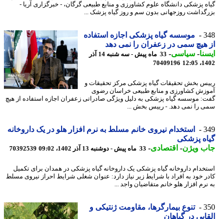
ه پزشکی دانشگاه علوم کشاورزی و منابع طبیعی گرگان، - خبرگزاری آریا -
گداشت روزجهانی بدون سم و روز گیاه پزشک ...
3
موسسه گیاه پزشکی اجازه استفاده
هیچ سمی در زعفران را نمی دهد
نا
-
سیاسی
-
33 ماه پیش - سه شنبه 14 آذر
70409196
1402
س بخش تحقیقات گیاه پزشکی مرکز تحقیقات و
زش کشاورزی و منابع طبیعی خراسان رضوی
: موسسه گیاه پزشکی به دلیل ویژگی صادراتی زعفران اجازه استفاده از هیچ
 را نمی دهد. - رییس بخش ...
3
استخدام نیروی خانم مسلط به نرم افزار هلو در یک داروخانه
ه پزشکی
ب ویژن
-
اقتصادی
-
33 ماه پیش - دوشنبه 13 آذر 1402، 09:02
70392539
خدام داروخانه گیاه پزشکی یک داروخانه گیاه پزشکی در همدان برای تکمیل
ر خود به افراد با شرایط زیر نیاز دارد: عنوان شغلی شرایط احراز نیروی مسلط
رم افزار هلو خانم متقاضیان واجد ...
3
تنوع بیمارگرها، مقاومت ژنتیکی و
ایی در گیاهان