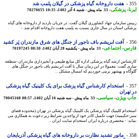
3
هفت داروخانه گیاه پزشکی در گیلان پلمب شد
ا
-
پزشکی
-
33 ماه پیش - شنبه 4 آذر 1402، 10:35
70276655
س سازمان جهاد کشاورزی گیلان گفت: در جریان بازدید از داروخانه های گیاه
کی استان در سال جاری نسبت به پلمب هفت داروخانه اقدام شد. -
3
آفت ابریشم باف ناجور از جنگل های شرق مازندران پَر کشید
رس
-
اجتماعی
-
33 ماه پیش - یکشنبه 28 آبان 1402، 08:30
70197245
شناس ارشد گیاه پزشکی اداره کل منابع طبیعی و آبخیزداری مازندران -منطقه
ی گفت: معمولا در این زمان سال با آفت ابریشم باف ناجور در جنگل های
گاه و بهشهر برمی خوردیم که امسال مشکل ...
3
استخدام کارشناس گیاه پزشک برای یک کلینیک گیاه پزشکی
تهران
ب ویژن
-
سیاسی
-
33 ماه پیش - سه شنبه 16 آبان 1402، 08:57
70045168
خدام کلینیک گیاه پزشکی یک کلینیک گیاه پزشکی در تهران (محدوده فضای
-حکیمیه) جهت تکمیل کادر خود از واجدین شرایط زیر دعوت به همکاری می
ید: - مختصری درباره ایران استخدام سایت ایران ...
3
مانور تشدید نظارت بر داروخانه های گیاه پزشکی آذربایجان