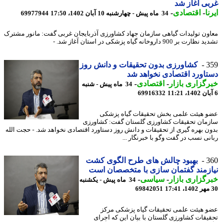
ی آغاز شد
ا
-
اقتصادی
-
34 ماه پیش - چهارشنبه 10 آبان 1402، 17:50
69977944
ون تولیدات گیاهی سازمان جهاد کشاورزی آذربایجان غربی گفت: مانور مشترک
 بر 900 داروخانه گیاه پزشکی در استان آغاز شد. -
3
کشاورزی بدون تحقیقات و دانش روز
اورد اقتصادی نخواهد شد
گزاری بازار
-
اقتصادی
-
34 ماه پیش - شنبه
69916332
 هیئت علمی بخش تحقیقات گیاه پزشکی
مان تحقیقات کشاورزی گلستان گفت: کشاورزی
ن بهره گیری از تحقیقات و دانش روز دستاورد اقتصادی نخواهد شد. - حجت الله
نی نسب در گفت وگو با خبرنگار ...
3
بهبود چالش های طرح الگوی کشت
زمند گفتمان سازی با متخصصان است
گزاری بازار
-
سیاسی
-
34 ماه پیش - یکشنبه
69842051
 هیئت علمی تحقیقات گیاه پزشکی مرکز
یقات کشاورزی گلستان با بیان این که اجرای