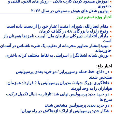
موزش مسدود کردن کارت بانکی + روش های آنلاین، تلفنی و
وری
هترین شغل های هوش مصنوعی در سال ۲۰۲۶
بار ویژه
تسنیم نیوز
قام انصارالله: شورای امنیت اعتبار خود را از دست داده است
قوع زلزله با بزرگای 4.6 در گلباف کرمان
اراتن انتخابات دبیرکلی سازمان ملل؛ لیست نامزدها همچنان باز
ت
بینید|انتشار تصاویر محرمانه از تعقیب یک شیء ناشناس در آسمان
ورمیانه
ورش شبانه اشغالگران اسراییلی به نقاط مختلف کرانه باختری
ار داغ:
ر دفاع، خط حمله و سورپرایز / دو خرید بعدی پرسپولیس
خص شدند
غافلگیری بزرگ شبانه/ مدیران پرسپولیس با 2 قرارداد همزمان،
داران را به وجد آوردند
و خرید جدید پرسپولیس نهایی شد؛ تارتار به دنبال تکمیل ترکیب
خ ها
و خرید بعدی پرسپولیس مشخص شدند
کار جدید پرسپولیس از اراک؛ اژدهاکش در راه تهران!