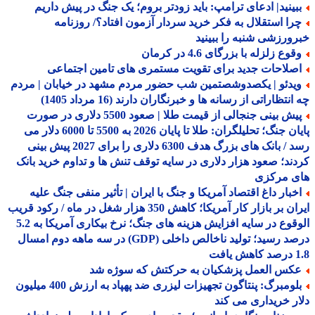
بینید| ادعای ترامپ: باید زودتر بروم؛ یک جنگ در پیش داریم
را استقلال به فکر خرید سردار آزمون افتاد؟/ روزنامه
ورزشی شنبه را ببینید
وع زلزله با بزرگای 4.6 در کرمان
صلاحات جدید برای تقویت مستمری های تامین اجتماعی
یدئو | یکصدوشصتمین شب حضور مردم مشهد در خیابان | مردم
نتظاراتی از رسانه ها و خبرنگاران دارند (16 مرداد 1405)
پیش بینی جنجالی از قیمت طلا | صعود 5500 دلاری در صورت
پایان جنگ؛ تحلیلگران: طلا تا پایان 2026 به 5500 تا 6000 دلار می
رسد / بانک های بزرگ هدف 6300 دلاری را برای 2027 پیش بینی
ند؛ صعود هزار دلاری در سایه توقف تنش ها و تداوم خرید بانک
ی مرکزی
خبار داغ اقتصاد آمریکا و جنگ با ایران | تأثیر منفی جنگ علیه
ایران بر بازار کار آمریکا؛ کاهش 350 هزار شغل در ماه / رکود قریب
الوقوع در سایه افزایش هزینه های جنگ؛ نرخ بیکاری آمریکا به 5.2
درصد رسید؛ تولید ناخالص داخلی (GDP) در سه ماهه دوم امسال
افت
کس العمل پزشکیان به حرکتش که سوژه شد
بلومبرگ: پنتاگون تجهیزات لیزری ضد پهپاد به ارزش 400 میلیون
ر خریداری می کند