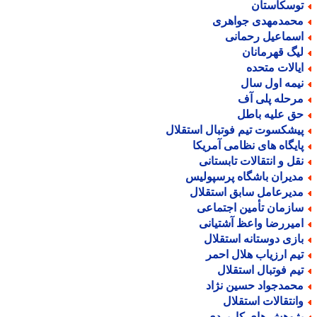
وسکاستان
حمدمهدی جواهری
سماعیل رحمانی
یگ قهرمانان
یالات متحده
یمه اول سال
رحله پلی آف
ق علیه باطل
یشکسوت تیم فوتبال استقلال
ایگاه های نظامی آمریکا
قل و انتقالات تابستانی
دیران باشگاه پرسپولیس
دیرعامل سابق استقلال
ازمان تأمین اجتماعی
میررضا واعظ آشتیانی
ازی دوستانه استقلال
یم ارزیاب هلال احمر
یم فوتبال استقلال
حمدجواد حسین نژاد
انتقالات استقلال
ژوهش های کاربردی