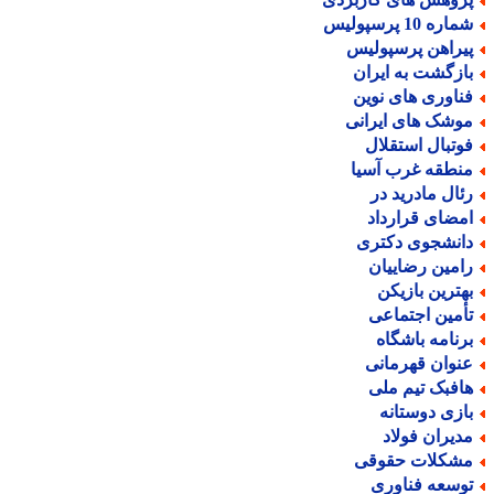
اره 10 پرسپولیس
یراهن پرسپولیس
ازگشت به ایران
ناوری های نوین
وشک های ایرانی
وتبال استقلال
نطقه غرب آسیا
ئال مادرید در
مضای قرارداد
انشجوی دکتری
امین رضاییان
هترین بازیکن
أمین اجتماعی
رنامه باشگاه
نوان قهرمانی
افبک تیم ملی
ازی دوستانه
دیران فولاد
شکلات حقوقی
وسعه فناوری