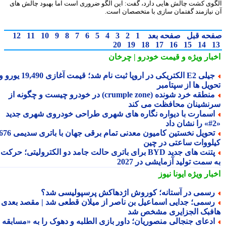
وی کشت چالش هایی دارد، گفت: این الگو ضروری است اما بهبود چالش های
نیازمند گفتمان سازی با متخصصان است.
حه قبل
صفحه بعد
1
2
3
4
5
6
7
8
9
10
11
12
20
19
18
17
16
15
14
بار ویژه
و قیمت خودرو | چرخان
جیلی E2 الکتریکی در اروپا ثبت نام شد؛ قیمت آغازی 19,490 یورو و
ویل ها از سپتامبر
منطقه خرد شونده (crumple zone) در خودرو چیست و چگونه از
نشینان محافظت می کند
سمارت با دیواره نگاره های شهری طراحی خودروی شهری جدید
تحویل نخستین کامیون معدنی تمام برقی جهان با باتری سدیمی 676
لووات ساعتی در چین
پتنت های جدید BYD برای باتری حالت جامد دو الکترولیتی؛ حرکت
سمت تولید آزمایشی در 2027
بار ویژه
ایونا نیوز
سمی در آستانه؛ کوروش اژدهاکش پرسپولیسی شد؟
سمی؛ جدایی اسماعیل بن ناصر از میلان قطعی شد | مقصد بعدی
فبک الجزایری مشخص شد
دعای جنجالی منصوریان؛ داور بازی الطلبه و دهوک را به «مسابقه