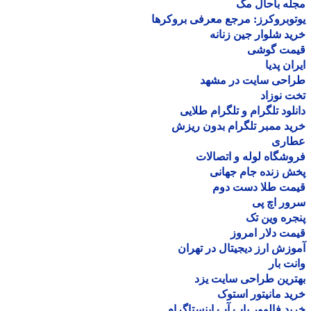
ه باحال مگ
وبروکرز: مرجع معرفی بروکرها
د شلوار جین زنانه
مت گوشی
ان پدیا
احی سایت در مشهد
 نوزاد
لود تلگرام و تلگرام طلایی
د ممبر تلگرام بدون ریزش
اری
شگاه لوله و اتصالات
 زنده جام جهانی
مت طلا دست دوم
ر اچ پی
ره وین تک
ت دلار امروز
زش ارز دیجیتال در تهران
ت بار
رین طراحی سایت یزد
د مانیتور استوک
د فالوور پاپ آپ اینستاگرام