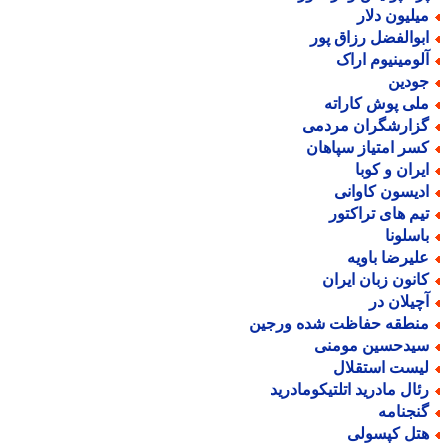
یلیون دلار
بوالفضل رزاق پور
لومینیوم اراک
ودین
لی پوش کاراته
زارشگران مردمی
سر امتیاز سپاهان
یران و کوبا
دیسون کاوانی
یم های تراکتور
اسلونا
لیرضا باویه
انون زبان ایران
چیلان در
نطقه حفاظت شده ورجین
یدحسین مومنی
یست استقلال
ئال مادرید اتلتیکومادرید
نجنامه
تل کپسولی