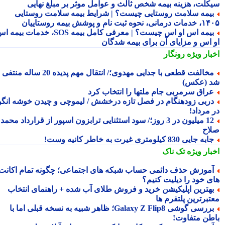
کلت، هزینه بیمه شخص ثالث و عوامل موثر بر مبلغ نهایی
یمه سلامت روستایی چیست؟ | شرایط بیمه سلامت روستایی
نحوه ثبت نام و پوشش بیمه روستاییان
بیمه اس او اس چیست؟ | معرفی کامل بیمه SOS، خدمات بیمه اس
 اس و مزایای آن برای بیمه شدگان
بار ویژه
رونگار
مخالفت قطعی با جدایی مهدوی؛/ انتقال مهم پدیده 20 ساله منتفی
 (عکس)
راق سرمربی جام ملتها را انتخاب کرد
ربی زودهنگام در فصل تازه درخشش / لیموچی و چیدن خوشه انگور
 مرداد!
12 میلیون در 3 روز؛/ سود استثنایی ترابزون اسپور از قرارداد محمد
اح
به جایی 830 کیلومتری غیرت به خاطر کانیه وست!
بار ویژه
تک ناک
موزش حذف دائمی حساب شبکه های اجتماعی؛ چگونه تمام اکانت
ی خود را دیلیت کنیم؟
هترین اپلیکیشن خرید و فروش طلای آب شده + راهنمای انتخاب
تبرترین پلتفرم ها
بررسی گوشی Galaxy Z Flip8؛ ظاهر شبیه به نسخه قبلی اما با
طن متفاوت!