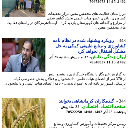
70672078
1402
راستای فعالیت های محققین معین مرکز تحقیقات
ورزی، باقری عضو هیات علمی بخش گیاهپزشکی
مزارع و گلخانه های کهورستان بازدید کرد. - ایسنا/هرمزگان در راستای فعالیت
 محققین معین ...
3
رویکرد پیشنهاد شده در نظام نامه
ورزی و منابع طبیعی کمکی به حل
ل اشتغال نخواهد کرد
ان زندگی
-
دانش
-
32 ماه پیش - شنبه 25 آذر
70540837
1402
گزارش خبرنگار دانشگاه خبرگزاری دانشجو، بیش
از 370 نفر از اعضای هیات علمی، دانشجویان و فعالان بخش خصوصی گیاه
کی کشور در نامه ای به عموعابدینی، - نامه اعضای هیات علمی و دانشجویان
3
گندمکاران کرمانشاهی بخوانند
حه اقتصاد
-
اقتصادی
-
32 ماه پیش -
 آذر 1402، 14:08
70522250
س مرکز تحقیقات و آموزش کشاورزی و منابع