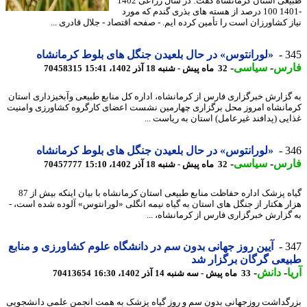
طبیعی استان کرمانشاه گفت: در سال زراعی 1402
-1401 100 درصد از هسته های بذری گندم که مورد
ز کشاورزان است را تأمین کرده ایم. - صفحه اقتصاد - جلال قادری ...
3
«لورانتوس» در حال بلعیدن جنگل های بلوط کرمانشاه
رس
-
سیاسی
-
32 ماه پیش - شنبه 18 آذر 1402، 15:41
70458315
گزارش خبرگزاری فارس از کرمانشاه، اداره کل منابع طبیعی وآبخیزداری استان
انشاه امروز محل برگزاری چهارمین نشست اعضای کارگروه کشاورزی وامنیت
یی (پدافند غیرعامل) استان به ریاست ...
3
«لورانتوس» در حال بلعیدن جنگل های بلوط کرمانشاه
رس
-
سیاسی
-
32 ماه پیش - شنبه 18 آذر 1402، 15:10
70457777
گیاه پزشک اداره حفاظت منابع طبیعی استان کرمانشاه با بیان اینکه بیش از 87
ر هکتار از جنگل های استان به گیاه نیمه انگلی «لورانتوس» آلوده شده است، -
گزارش خبرگزاری فارس از کرمانشاه، ...
3
آیین روز جهانی بدون سم در دانشگاه علوم کشاورزی و منابع
عی گرگان برگزار شد
-
دانش
-
33 ماه پیش - سه شنبه 14 آذر 1402، 16:30
70413654
گداشت روزجهانی بدون سم و روز گیاه پزشک به همت انجمن علمی دانشجویی