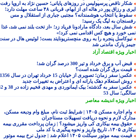
کار ناقص پرسپولیس در روزهای پایانی؛ حسین نژاد به اروپا رفت،
ی و رزاق پور در هاله ای از ابهام، قربانی ۴۸ ساعت مهلت دارد!
قوط یا انتخاب هوشمندانه؟ مجتبی جباری از استقلال و مس
سنجان به لیگ یک رسید!
ش سال بعد، دادگاه مارادونا فریاد زد؛ «از تخت بلند نمی شد، غذا
ی خورد و هیچ کس اقدامی نمی کرد!»
یوکاسل پنجره را به روی منچستریونایتد بست؛ لوئیس هال در سنت
مز پارک ماندنی شد
بار ویژه
اقتصاد آزاد
بض آب و برق خرداد و تیر 300 درصد گران شد!
یمت برق گران شده است؟
کس| سفر زمان؛ تصویری از خیابان 15 خرداد تهران در سال 1356
وش استعلام دهک یارانه ای و اعتراض به تغییرات جدید
عکس| سفر به گذشته؛ بیک ایمانوردی و مهدی فخیم زاده در 38 و 32
لگی؛ سال 53
بار ویژه
اندیشه معاصر
وام اجاره مسکن ۱۴۰۵ | شرایط ثبت نام، مبلغ وام ودیعه مسکن،
ارک لازم و نحوه دریافت تسهیلات مستاجران
قوق بیمه بیکاری کی واریز میشود؟ | زمان پرداخت مقرری بیمه
تاریخ واریز و نحوه پیگیری با کد ملی
قیمت بیمه موتور سیکلت ۱۴۰۵ اعلام شد | جدول نرخ بیمه موتور