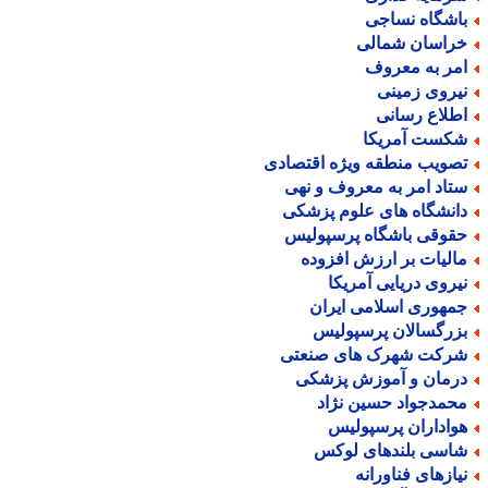
اشگاه نساجی
راسان شمالی
مر به معروف
یروی زمینی
طلاع رسانی
کست آمریکا
صویب منطقه ویژه اقتصادی
تاد امر به معروف و نهی
انشگاه های علوم پزشکی
قوقی باشگاه پرسپولیس
الیات بر ارزش افزوده
یروی دریایی آمریکا
مهوری اسلامی ایران
زرگسالان پرسپولیس
رکت شهرک های صنعتی
رمان و آموزش پزشکی
حمدجواد حسین نژاد
واداران پرسپولیس
اسی بلندهای لوکس
یازهای فناورانه