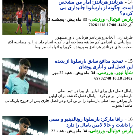
هرناندز هرناندز: آمار من مشخص
، چگونه از بارسلونا جانبداری می
دم؟
س فوتبال
-
ورزشی
-
33 ماه پیش - پنجشنبه 2
17
70261118
داری | آلخاندرو هرناندز هرناندز، داور مشهور
انیایی در اقدامی کم سابقه مصاحبه ای با کوپه انجام داد. در این مصاحبه اکثر
ت های هرناندز هرناندز به پرونده نگریرا و اتهامات مربوط ...
تمجید مدافع سابق بارسلونا از پدیده
 فصل آبی و اناری پوشان
ا نیوز
-
ورزشی
-
34 ماه پیش - شنبه 22 مهر
69732748
1402
ال فصل قبل برای اولین بار پیراهن تیم اصلی
سلونا را بر تن کرد. - یامال فصل گذشته برای اولین
 پیراهن تیم اصلی بارسلونا را بر تن کرد و در فصل جاری پس از خروج بازیکنانی
د آنسو ...
رافا مارکز: بارسلونا رونالدینیو و مسی
داشت و حالا لامین یامال را دارد
س فوتبال
-
ورزشی
-
34 ماه پیش - شنبه 22