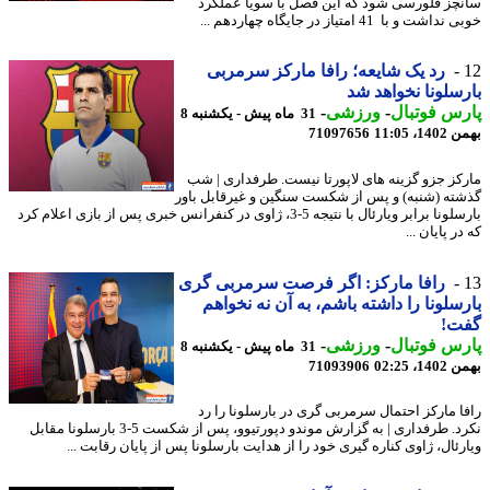
چز فلورسی شود که این فصل با سویا عملکرد
شت و با 41 امتیاز در جایگاه چهاردهم ...
رد یک شایعه؛ رافا مارکز سرمربی
سلونا نخواهد شد
س فوتبال
-
ورزشی
-
31 ماه پیش - یکشنبه 8
، 11:05
71097656
کز جزو گزینه های لاپورتا نیست. طرفداری | شب
ته (شنبه) و پس از شکست سنگین و غیرقابل باور
بارسلونا برابر ویارئال با نتیجه 5-3، ژاوی در کنفرانس خبری پس از بازی اعلام کرد
ر پایان ...
رافا مارکز: اگر فرصت سرمربی گری
سلونا را داشته باشم، به آن نه نخواهم
ت!
س فوتبال
-
ورزشی
-
31 ماه پیش - یکشنبه 8
، 02:25
71093906
ا مارکز احتمال سرمربی گری در بارسلونا را رد
نکرد. طرفداری | به گزارش موندو دپورتیوو، پس از شکست 5-3 بارسلونا مقابل
رئال، ژاوی کناره گیری خود را از هدایت بارسلونا پس از پایان رقابت ...