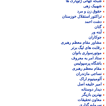
بکه جهانی ژئوپارک ها
هبیک زهی
قوق زن و مرد
راکتور استقلال خوزستان
شت احمد
تان
ینه ور
وکاران
شاور مقام معظم رهبری
قابت های لیگ برتر
وتورسواری بانوان
تاد امر به معروف
اشگاه پرسپولیس
قام معظم رهبری
ساجی مازندران
لومینیوم اراک
میر خلیفه اصل
یدار دوستانه
هترین بازیگر
عاون تحقیقات
رمایه گذاری