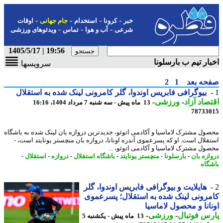
-
-
-
-
خبر
کرونا
استخدام
جام جهانی
اوقات
-
-
-
شرعی
آب و هوا
تماس
ویدئوهای ورزشی
19:56 | 1405/5/17
ار تیم ب بارسلونا
سرویسها
حه بعد
1
2
بیوگرافی فابریس اوندوا، گلر کامرونی لینک شده به استقلال
صاد آزاد
-
ورزشی
-
13 ماه پیش - سه شنبه 7 مرداد 1404، 16:16
78733
ول مشترک لاماسیا و آکادمی اتوئو، جدیدترین دروازه بان لینک شده به باشگاه
قلال است. او که پسرعموی آندره اونانا، دروازه بان منچستر یونایتد است، -
ول مشترک لاماسیا و آکادمی اتوئو، ...
ازه بان
-
بارسلونا
-
منچستر یونایتد
-
باشگاه استقلال
-
دروازه
-
استقلال
-
گاه
هایلایت و بیوگرافی فابریس اوندوا، گلر
رونی لینک شده به استقلال؛ پسرعموی
انا و محصول لاماسیا
س فوتبال
-
ورزشی
-
13 ماه پیش - یکشنبه 5