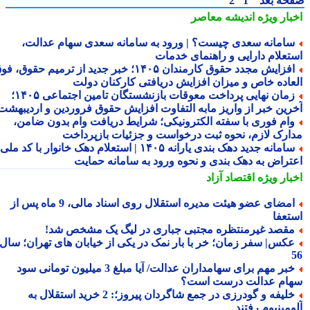
حه بعد
1
2
بار ویژه
اندیشه معاصر
امانه سعدی چیست؟ | ورود به سامانه سعدی سهام عدالت،
تعلام دارایی و راهنمای خدمات
افزایش مجدد حقوق کارمندان ۱۴۰۵؛ خبر جدید از ترمیم حقوق، فوق
عاده خاص و میزان افزایش دریافتی کارکنان دولت
زمان نهایی پرداخت معوقات بازنشستگان تامین اجتماعی ۱۴۰۵؛
رین خبر از واریز مابه التفاوت افزایش حقوق فروردین و اردیبهشت
ام فوری با سفته الکترونیکی؛ شرایط دریافت وام بدون ضامن،
ارک لازم، نحوه ثبت درخواست و جزئیات بازپرداخت
سامانه جدید دهک بندی یارانه ۱۴۰۵ | استعلام دهک خانوار با کد ملی،
تراض به دهک بندی و نحوه ورود به سامانه حمایت
بار ویژه
اقتصاد آزاد
امضای عضو هیئت مدیره استقلال روی اسناد مالی، 9 ماه پس از
تعفا
قصد غیرمنتظره مجتبی جباری در لیگ یک مشخص شد!
کس| سفر زمان؛ خر با بار نمک در یکی از خیابان های تهران؛ سال
خبر مهم برای سهامداران عدالت/ آیا مبلغ 3 میلیون تومانی سود
ام عدالت درست است؟
خلیفه و گودرزی در جمع شاگردان پیروز؛: 2 خرید استقلال به
مینیوم رفتند