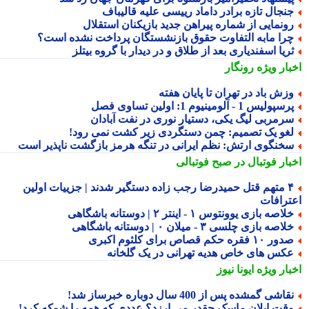
نجال تازه برادر داماد رییسی علیه قالیباف
ونمایی از شماره پیراهن جدید بازیکنان استقلال
را مابه التفاوت حقوق بازنشستگان پرداخت نشده است؟
ریا اسفندیاری بعد از طلاق و در دیدار با گروه بیتلز
بار ویژه
رونگار
زش باد در تهران تا پایان هفته
سپولیس 1 - آلومینیوم 1: اولین تساوی فصل
رمربی لیگ یکی، دستیار نوری در نفت آبادان
غو یک تصمیم: چمن دستگردی زیر کشت نمی رود!
خنگوی ارتش: نظم ایرانی در تنگه هرمز بازگشت ناپذیر است
بار فوتبال در صبح فوتبالی
۴ متهم قتل حمیدرضا رجب زاده دستگیر شدند | جزییات اولین
ترافات
لاصه بازی یوونتوس ۱ - اینتر ۲ | دوستانه باشگاهی
لاصه بازی چلسی ۳ - میلان ۰ | دوستانه باشگاهی
ور ۱۰ فقره حکم قصاص برای کلثوم اکبری
کس های خاص هدیه تهرانی در یک گلخانه
بار ویژه
ایونا نیوز
قاشی گمشده پس از 400 سال دوباره خبرساز شد!
قت ایلان ماسک چقدر می ارزد؟ عددی که همه را شوکه کرد!