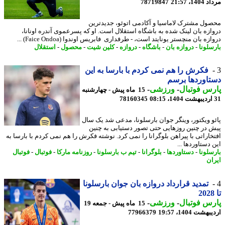
1، 21:57
78719847
ول مشترک لاماسیا و آکادمی اتوئو، جدیدترین
ازه بان لینک شده به باشگاه استقلال است. او که پسرعموی آندره اونانا،
زه بان منچستر یونایتد است، - طرفداری فابریس اوندوا (Faice Ondoa) ...
سلونا
-
دروازه بان
-
باشگاه
-
دروازه
-
کلین شیت
-
محصول
-
استقلال
فکرش را هم نمی کردم با بارسا به این
اوردها برسم
س فوتبال
-
ورزشی
-
15 ماه پیش - چهارشنبه
78160345
و ویکتور، وینگر جوان بارسلونا، مدعی شد یک سال
 در چنین روزهایی حتی تصور دستیابی به چنین
خاراتی با پیراهن بلوگرانا را نمی کرد. نوشته فکرش را هم نمی کردم با بارسا به
دستاوردها ...
سلونا
-
دستاوردها
-
بلوگرانا
-
تیم ب بارسلونا
-
روزنامه مارکا
-
فوتبال
-
فوتبال
ان
تمدید قرارداد دروازه بان جوان بارسلونا
س فوتبال
-
ورزشی
-
15 ماه پیش - جمعه 19
شت 1404، 19:57
77966379