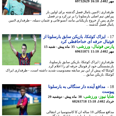
16:1
69732629
داری | لامین یامال فصل گذشته برای اولین بار
اهن تیم اصلی بارسلونا را بر تن کرد و در فصل
ی پس از خروج بازیکنانی مانند آنسو فاتی و عثمان دمبله، - طرفداری لامین
ال فصل گذشته ...
ایزاک کوئنکا، بازیکن سابق بارسلونا از
بال حرفه ای خداحافظی کرد
س فوتبال
-
ورزشی
-
35 ماه پیش - شنبه 15
11:1
69631871
داری | ایزاک کوئنکا، بازیکن سابق بارسلونا،
نشستگی خود از فوتبال حرفه ای را اعلام کرد.
نکا که پیش از این نیز سابقه مصدومیت شدید داشته است، - طرفداری ایزاک
کا، بازیکن سابق ...
مدافع آینده دار سنگالی به بارسلونا
وست
ا نیوز
-
ورزشی
-
38 ماه پیش - دوشنبه 29
14، 15:18
68263718
مدافع سنگالی 18 ساله ان کا کاستوسیا در انتقالی