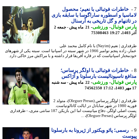
خاطرات فوتبالی با نعیم؛ محصول
اسیا و اسطوره ساراگوسا با سابقه بازی
تاتنهام و گل تاریخی به آرسنال
س فوتبال
-
ورزشی
-
21 ماه پیش - جمعه 2
19
75308463
طرفداری | نعیم (Nayim) با نام کامل محمد علی
عمار، زاده پنجم نوامبر 1966 در شهر سبته در اسپانیا است. سبته یکی از شهرهای
مختار اسپانیاست که در قاره آفریقا قرار داشته و با مراکش مرز خاکی دارد.
خاطرات فوتبالی با اولگر پرساس؛
فع ناسیونالیست بارسلونا و آژاکس
س فوتبال
-
ورزشی
-
22 ماه پیش - سه شنبه
74562350
طرفداری | اولِگر پِرساس (Oleguer Presas)، متولد 2
فوریه 1980 در شهر سابادل در ایالت کاتالونیاست.
پست اصلی اولگر، دفاع میانیست اما این بازیکن 187 سانتی متری، - طرفداری
پِرساس (Oleguer Presas)، ...
رسمی؛ پائو ویکتور از ژیرونا به بارسلونا
وست