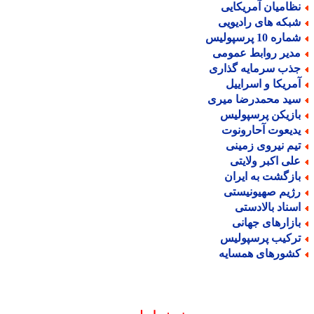
ظامیان آمریکایی
بکه های رادیویی
اره 10 پرسپولیس
دیر روابط عمومی
ذب سرمایه گذاری
مریکا و اسراییل
ید محمدرضا میری
ازیکن پرسپولیس
دیعوت آحارونوت
یم نیروی زمینی
لی اکبر ولایتی
ازگشت به ایران
ژیم صهیونیستی
سناد بالادستی
ازارهای جهانی
رکیب پرسپولیس
شورهای همسایه