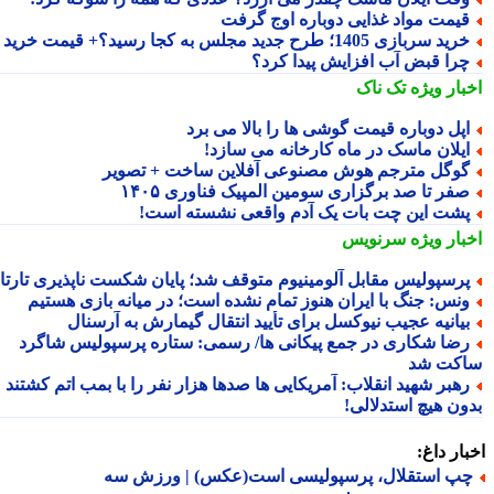
یمت مواد غذایی دوباره اوج گرفت
ید سربازی 1405؛ طرح جدید مجلس به کجا رسید؟+ قیمت خرید
را قبض آب افزایش پیدا کرد؟
بار ویژه
تک ناک
پل دوباره قیمت گوشی ها را بالا می برد
یلان ماسک در ماه کارخانه می سازد!
وگل مترجم هوش مصنوعی آفلاین ساخت + تصویر
فر تا صد برگزاری سومین المپیک فناوری ۱۴۰۵
شت این چت بات یک آدم واقعی نشسته است!
بار ویژه
سرنویس
رسپولیس مقابل آلومینیوم متوقف شد؛ پایان شکست ناپذیری تارتار
نس: جنگ با ایران هنوز تمام نشده است؛ در میانه بازی هستیم
یانیه عجیب نیوکسل برای تأیید انتقال گیمارش به آرسنال
ضا شکاری در جمع پیکانی ها/ رسمی: ستاره پرسپولیس شاگرد
کت شد
هبر شهید انقلاب: آمریکایی ها صدها هزار نفر را با بمب اتم کشتند
ون هیچ استدلالی!
ار داغ:
پ استقلال، پرسپولیسی است(عکس) | ورزش سه