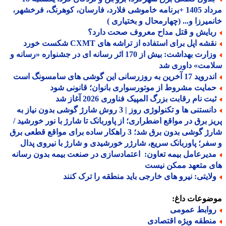
مرداد 1405 +برنامه خاموشی فلارد، فارسان، کوهرنگ، فرخشهر،
میرزا و... (چهارمحال و بختیاری )
بایش و قتل مداح معروف صحت دارد؟
شه اپل برای استفاده از تراشه های CXMT شکست خورد
وزارت بهداشت: بیش از 170 اثر رسانه ای در جشنواره «رسانه و
امت» داوری شد
د 17 آخرین به روزرسانی این گوشی های سامسونگ است
مایت مشروط از موتورسواری بانوان؛ قانونی شود
بت نام رقابت بزرگ المپیک فناوری 2026 آغاز شد
دانستنی ها و تکنولوژی روز | 3 روش شارژ گوشی بدون نیاز به
ز برق در مواقع اضطراری؛ از پاوربانک تا شارژ با نور خورشید /
شارژ گوشی بدون برق شد؛ 3 راهکار ساده برای مواقع قطعی برق
فر؛ پاوربانک سریع، شارژر خورشیدی و شارژ با نیروی پدال
دیرعامل بیمه تعاون: اعتمادسازی در صنعت بیمه بدون رسانه
ی متعهد ممکن نیست
لایتی: نیرو های خارجی باید منطقه را ترک کنند
ضوعات داغ:
وابط عمومی
نطقه ویژه اقتصادی