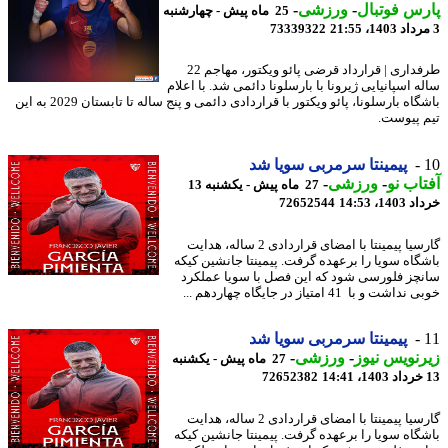
س فوتبال
-
ورزشی
-
25 ماه پیش - چهارشنبه
73339322
طرفداری | قرارداد قرضی پائو ویکتور، مهاجم 22
 اسپانیایی ژیرونا با بارسلونا دائمی شد. با اعلام
باشگاه بارسلونا، پائو ویکتور با قراردادی دائمی و پنج ساله تا تابستان 2029 به این
 پیوست.
پیمینتا سرمربی سویا شد
اب نو
-
ورزشی
-
27 ماه پیش - یکشنبه 13
14، 14:53
72652544
گارسیا پیمینتا با امضای قراردادی 2 ساله، هدایت
گاه سویا را برعهده گرفت. پیمینتا جانشین کیکه
چز فلورسی شود که این فصل با سویا عملکرد
شت و با 41 امتیاز در جایگاه چهاردهم ...
پیمینتا سرمربی سویا شد
نویس نیوز
-
ورزشی
-
27 ماه پیش - یکشنبه
72652382
گارسیا پیمینتا با امضای قراردادی 2 ساله، هدایت
گاه سویا را برعهده گرفت. پیمینتا جانشین کیکه