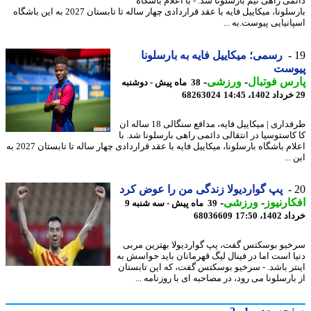
می راهی تیم بارسلونا شد. - با اعلام باشگاه
بارسلونا، میکاییل فایه با عقد قراردادی چهار ساله تا تابستان 2027 به این باشگاه
انیایی پیوست.به ...
رسمی؛ میکاییل فایه به بارسلونا
وست
س فوتبال
-
ورزشی
-
38 ماه پیش - دوشنبه
68263024
طرفداری | میکاییل فایه، مدافع سنگالی 18 ساله ان
کاستوسیا در انتقالی دائمی راهی بارسلونا شد. با
اعلام باشگاه بارسلونا، میکاییل فایه با عقد قراردادی چهار ساله تا تابستان 2027 به
...
پپ گواردیولا زندگی من را عوض کرد
ارنیوز
-
ورزشی
-
39 ماه پیش - سه شنبه 9
14، 17:50
68036609
یو بوسکتس گفت، پپ گواردیولا بهترین مربی
ا است اما در فینال لیگ قهرمانان باید حواسش به
تر باشد. - سرخیو بوسکتس گفت، که این تابستان
ارسلونا می رود، در مصاحبه ای با روزنامه ...