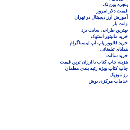
ره وین تک
ت دلار امروز
زش ارز دیجیتال در تهران
ت بار
رین طراحی سایت یزد
د مانیتور استوک
د فالوور پاپ آپ اینستاگرام
یای تبلیغاتی
ید سالت
نه چاپ کتاب با ارزان ترین قیمت
 کتاب ویژه رتبه بندی معلمان
موزیک
مات مرکزی بوش