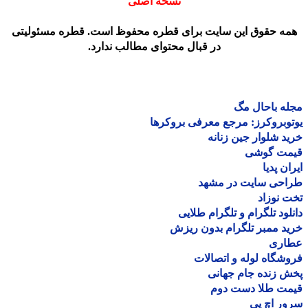
نسخه اصلی
مه حقوق این سایت برای قطره محفوظ است. قطره مسئولیتی
در قبال محتوای مطالب ندارد.
ه باحال مگ
وبروکرز: مرجع معرفی بروکرها
د شلوار جین زنانه
مت گوشی
ان پدیا
احی سایت در مشهد
 نوزاد
لود تلگرام و تلگرام طلایی
د ممبر تلگرام بدون ریزش
اری
شگاه لوله و اتصالات
 زنده جام جهانی
مت طلا دست دوم
ر اچ پی