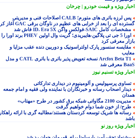
بار ویژه
و قیمت خودرو | چرخان
پس لرزه باتری های متورم؛ CALB اصلاحات فنی و مدیریتی
رده ای را بعد از خرابی های عظیم در ناوگان برقی GAC آغاز کرد
شخصات کامل SAIC‑فولکس واگن ID. Era 5X فاش شد
اورا 5 جی تی پلاگین‑هایبریدی؛ گریت وال اولین PHEV برند اورا را به
زار معرفی کرد
قایسه سنسور پارک اولتراسونیک و دوربین دنده عقب مزایا و
ایب
Arcfox Beta T1 نسخه تعویض پذیر باتری با باتری CATL و مدل
معرفی شد
بار ویژه
تسنیم نیوز
ساوی پرسپولیس و آلومینیوم در دیداری تدارکاتی
یدار اصحاب رسانه و خبرنگاران با نماینده ولی فقیه و امام جمعه
دان
یریت 2100 مگاواتی شبکه برق کشور در طرح «مهتاب»
رح/ از خون شما دوام خواهیم گرفت
سانه ها شریک توسعه کردستان هستند/مطالبه گری با ارائه راهکار
شد
بار ویژه
روز نو
یشنهاد تحقیرآمیز بارسلونا برای قهرمان جهان رد شد