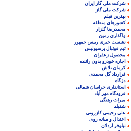
رکت ملی گاز ایران
رکت ملی گاز
هترین فیلم
شورهای منطقه
حمدرضا گلزار
اگذاری زمین
شست خبری رییس جمهور
یم فوتبال پرسپولیس
حصول زعفران
جاره خودرو بدون راننده
رمان تلاش
رارداد گل محمدی
ژگاه
ستانداری خراسان شمالی
رودگاه مهر آباد
یراث رهنگی
فیلد
لی رحیمی کازرونی
عتدال و میانه روی
یلوفر اردلان