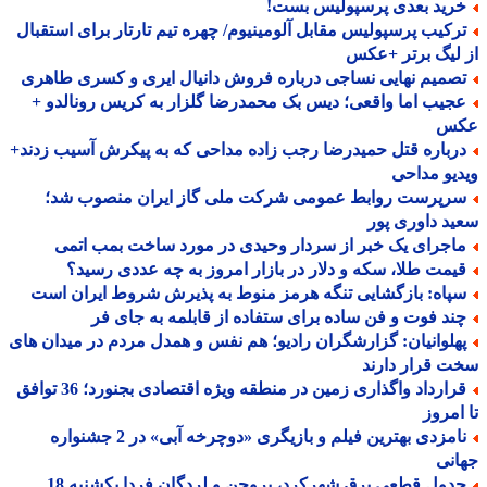
رید بعدی پرسپولیس بست!
رکیب پرسپولیس مقابل آلومینیوم/ چهره تیم تارتار برای استقبال
لیگ برتر +عکس
صمیم نهایی نساجی درباره فروش دانیال ایری و کسری طاهری
جیب اما واقعی؛ دیس بک محمدرضا گلزار به کریس رونالدو +
س
رباره قتل حمیدرضا رجب زاده مداحی که به پیکرش آسیب زدند+
یو مداحی
رپرست روابط عمومی شرکت ملی گاز ایران منصوب شد؛
د داوری پور
اجرای یک خبر از سردار وحیدی در مورد ساخت بمب اتمی
یمت طلا، سکه و دلار در بازار امروز به چه عددی رسید؟
پاه: بازگشایی تنگه هرمز منوط به پذیرش شروط ایران است
ند فوت و فن ساده برای ستفاده از قابلمه به جای فر
هلوانیان: گزارشگران رادیو؛ هم نفس و همدل مردم در میدان های
 قرار دارند
قرارداد واگذاری زمین در منطقه ویژه اقتصادی بجنورد؛ 36 توافق
امروز
نامزدی بهترین فیلم و بازیگری «دوچرخه آبی» در 2 جشنواره
نی
جدول قطعی برق شهرکرد، بروجن و لردگان فردا یکشنبه 18