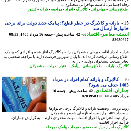
جعه به دفاتر منتخب پیشخوان دولت، حضور خود در کشور را احراز کنند. - کار و
ه اجتماعی، فاطمه مهاجرانی سخنگوی ...
اع رسانی
-
مهاجرانی
-
کالابرگ
-
افراد
-
مراجعه
-
یارانه
-
کشور
یارانه و کالابرگ در خطر قطع؟؛ پیامک جدید دولت برای برخی
وارها ارسال شد
یشه معاصر
-
اقتصادی
-
42 ساعت پیش - جمعه 16 مرداد 1405، 08:53
82039
یند احراز اقامت برخی مشمولان یارانه و کالابرگ آغاز شده و افرادی که پیامک
اع رسانی دریافت کرده اند، تا پایان شهریور فرصت دارند با مراجعه شخصی به
تر منتخب پیشخوان دولت، - یارانه ...
ابرگ
-
یارانه
-
اطلاع رسانی
-
پیامک
-
اعتبار
-
دولت
-
مشمولان
کالابرگ و یارانه کدام افراد در مرداد
 می شود؟
اران
-
اقتصادی
-
42 ساعت پیش - جمعه 16
1، 08:40
82039583
د بررسی وضعیت یارانه و کالابرگ برخی خانوارها
از مرداد 1405 وارد مرحله تازه ای شده و مشمولان
ی ثبت اعتراض یا احراز اقامت، مهلت محدودی دارند. - به گزارش جماران،
ند احراز اقامت ...
ابرگ
-
احراز
-
یارانه
-
حضور
-
مرداد
-
پیامک
-
مرحله