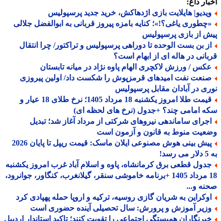
ار داغ:
یدیو| هایلایت بازی اژدهاکش، خرید جدید پرسپولیس
چطوری یاغی؟!»؛ کنایه بامزه پیروز قربانی به ابوالفضل جلالی
 از بازی پرسپولیس
ز بن بست الوحده تا دوراهی پرسپولیس و تراکتور/ چرا انتقال
انی در هاله ای از ابهام است؟
کس / ورزش لاکچری الهام پاوه نژاد در میانه تابستان
نعت نفت امیدهای قرمزپوش را شکست داد/ اولین پیروزی
ی در آبادان مقابل پرسپولیس
قیمت طلا امروز یکشنبه 18 مرداد 1405؛ نرخ طلای 18 عیار و
 امامی چند؟ +جدول (نرخ های لحظه ای)
جرای ساماندهی نیروهای شرکتی از مرداد آغاز شد؛ تبدیل
یت منوط به قانون و آزمون است
پیش بینی هوش مصنوعی ایلان ماسک: قیمت ریپل تا پایان 2026
!
دول قطعی برق کرمانشاه، پاوه و اسلام آباد غرب امروز یکشنبه
18 مرداد 1405 +برنامه خاموشی سنقر، گیلانغرب، کنگاور، جوانرود،
ه و...
وکراین به شریان گازی روسیه، ترکیه و اروپا حمله پهپادی کرد
زیر آموزش و پرورش: سال تحصیلی آینده حضوری است
برنگاران همبستگی اجتماعی را تقویت کنند؛ تاکید استاندار اردبیل