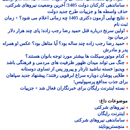
ساماندهی کارکنان دولت 1405؛ آخرین وضعیت نیروهای شرکتی،
 واسطه ها و جزییات طرح جدید دولت
نتایج نهایی آزمون دکتری 1405 چه زمانی اعلام می شود؟ + زمان
 نام
ولین سرنخ درباره قتل حمید رضا رجب زاده؛ پای چند هزار دلار
یان بود
مید رضا رجب زاده چند ساله بود؟ آیا متاهل بود؟ عکس او همراه
 و مادرش
دام موتورسیکلت ها بیشتر مورد توجه بانوان هستند؟
نگ می تواند میدان ظهور ظرفیت های مردمی و فرهنگی باشد
یدیو| خسته نباشید تارتار و پیروز پس از تساوی دوستانه
لایی پوشان دوباره سراغ ابرقویی رفتند؛/ پیشنهاد جدید سپاهان
ی جذب مدافع پرسپولیس!
سته اینترنت رایگان برای خبرنگاران فعال شد + جزییات
ضوعات داغ:
یروهای شرکتی
ینترنت رایگان
اماندهی نیروهای شرکتی
نچستریونایتد