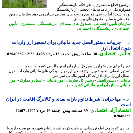
وع قطع مستمری یا لغو حکم بازنشستگی
اره یکی از دغدغه های بخشی از بازنشستگان
ه است؛ اما بررسی قوانین و رویه های قضایی نشان می دهد سازمان تأمین
ماعی و سایر صندوق های بیمه ای ...
مان تأمین اجتماعی
-
صندوق های بیمه ای
-
بازنشستگی
-
مستمری
-
تأمین
ماعی
-
بازنشستگان
-
اجتماعی
جزییات دستورالعمل جدید مالیاتی برای تسعیر ارز واردات
ن انتقال ارز
بتر
-
اقتصادی
-
38 ساعت پیش - جمعه 16 مرداد 1405، 12:22
82040667
 را برای من بخوان رییس کل سازمان امور مالیاتی کشور با صدور
ورالعملی، نحوه تعیین نرخ تسعیر ارز در رسیدگی های مالیاتی واردات بدون
قال ارز را برای ادارات کل امور مالیاتی سراسر ...
یاتی
-
دستورالعمل
-
رییس کل سازمان امور مالیاتی
-
اسناد و مدارک
-
امور
یاتی
-
سازمان امور مالیاتی کشور
-
ارز
مهاجرانی: شرط تداوم یارانه نقدی و کالابرگ اقامت در ایران
ت
صاد آزاد
-
اقتصادی
-
39 ساعت پیش - جمعه 16 مرداد 1405، 12:07
82040
ادی که پیامک اطلاع رسانی دریافت کرده اند، تا پایان شهریور فرصت دارند با