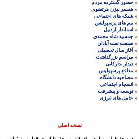
ضور گسترده مردم
مسر بیژن مرتضوی
بکه های اجتماعی
یم های پرسپولیس
ستاندار اردبیل
مشید شاه محمدی
نعت نفت آبادان
غاز سال تحصیلی
راسم بزرگداشت
یدار تدارکاتی
دافع پرسپولیس
صاحبه دانشگاه
نسجام اجتماعی
وسعه و پیشرفت
امل های انرژی
نسخه اصلی
مه حقوق این سایت برای قطره محفوظ است. قطره مسئولیتی