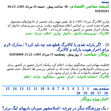
نید
یشه معاصر
-
اقتصادی
-
46 ساعت پیش - جمعه 16 مرداد 1405، 04:23
82039
واریز کالابرگ مرداد 1405 با یک تغییر مهم برای بخشی از خانوارهای مشمول
اه شده است. بر اساس اعلام سخنگوی دولت، برخی سرپرستان خانوار که
مک احراز حضور در کشور دریافت کرده اند، - کالابرگ ...
ابرگ
-
سرپرستان خانوار
-
خانوار
-
واریز
-
اعلام
-
مرداد
-
جدید
اگر یارانه نقدی یا کالابرگ قطع شد چه باید کرد؟ | مدارک لازم
ی احراز هویت یارانه و کالابرگ
گار
-
سیاسی
-
2 روز پیش - پنجشنبه 15 مرداد 1405، 21:22
82038060
مه مهاجرانی، سخنگوی دولت، اعلام کرد پیامک احراز حضور در کشور برای
رستان خانوارهایی ارسال شده که بر اساس بررسی ها، احتمال عدم حضور
ی اعضای خانواده آن ها در ایران وجود دارد. ...
ابرگ
-
اعضای خانواده
-
احراز
-
حضور
-
سخنگوی
-
یارانه
-
اعلام
حه بعد
1
2
3
4
5
6
7
8
9
10
11
12
13
14
15
20
19
18
17
بار ویژه
رونگار
ک ورزشگاه دیگر در چرخه / اسلامشهر میزبان بازیهای لیگ برتر؟