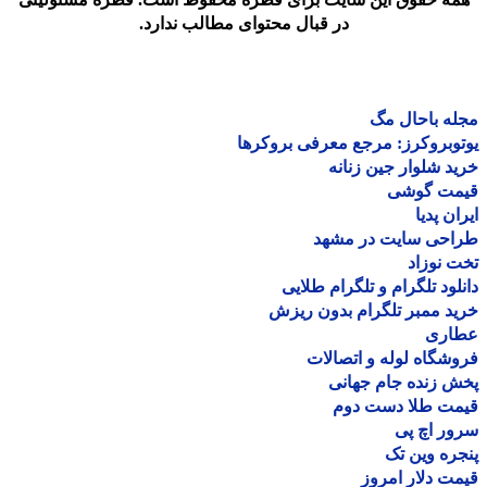
در قبال محتوای مطالب ندارد.
ه باحال مگ
وبروکرز: مرجع معرفی بروکرها
د شلوار جین زنانه
مت گوشی
ان پدیا
احی سایت در مشهد
 نوزاد
لود تلگرام و تلگرام طلایی
د ممبر تلگرام بدون ریزش
اری
شگاه لوله و اتصالات
 زنده جام جهانی
مت طلا دست دوم
ر اچ پی
ره وین تک
ت دلار امروز