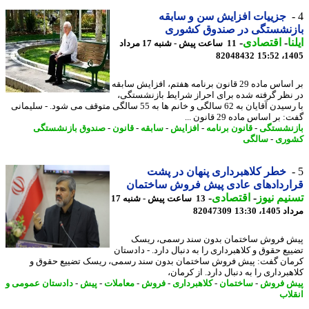
جزییات افزایش سن و سابقه
زنشستگی در صندوق کشوری
ا
-
اقتصادی
-
11 ساعت پیش - شنبه 17 مرداد
82048432
1405
بر اساس ماده 29 قانون برنامه هفتم، افزایش سابقه
نظر گرفته شده برای احراز شرایط بازنشستگی،
با رسیدن آقایان به 62 سالگی و خانم ها به 55 سالگی متوقف می شود. - سلیمانی
بر اساس ماده 29 قانون ...
نشستگی
-
قانون برنامه
-
افزایش
-
سابقه
-
قانون
-
صندوق بازنشستگی
وری
-
سالگی
خطر کلاهبرداری پنهان در پشت
اردادهای عادی پیش فروش ساختمان
یم نیوز
-
اقتصادی
-
13 ساعت پیش - شنبه 17
1، 13:30
82047309
 فروش ساختمان بدون سند رسمی، ریسک
یع حقوق و کلاهبرداری را به دنبال دارد. - دادستان
ان گفت: پیش فروش ساختمان بدون سند رسمی، ریسک تضییع حقوق و
برداری را به دنبال دارد. از کرمان،
 فروش
-
ساختمان
-
کلاهبرداری
-
فروش
-
معاملات
-
پیش
-
دادستان عمومی و
لاب