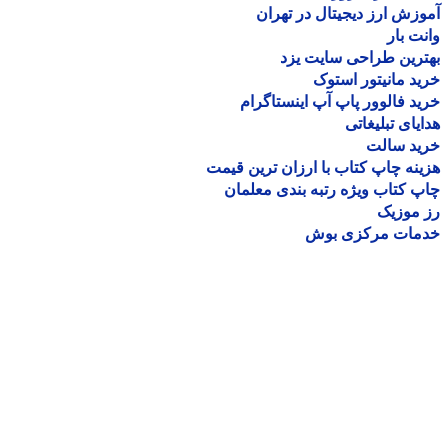
زش ارز دیجیتال در تهران
ت بار
رین طراحی سایت یزد
د مانیتور استوک
د فالوور پاپ آپ اینستاگرام
یای تبلیغاتی
ید سالت
نه چاپ کتاب با ارزان ترین قیمت
 کتاب ویژه رتبه بندی معلمان
موزیک
مات مرکزی بوش