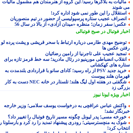
الیات به بلاگرها رسید/ این گروه از هنرمندان هم مشمول مالیات
 شوند
ستقلال را این طور نمی شود اداره کرد!
نصراف عجیب ستاره پرسپولیسی از حضور در تیم منصوریان
کس| سفر زمان؛ منظره «میدان آزادی» از بالا در سال 56
بار فوتبال در صبح فوتبالی
وضیح مهدی طارمی درباره ارتباط با سحر قریشی و پشت پرده لو
تن عکس ها
مجید عجیب علی تاجرنیا از رامین رضائیان
نقلاب انضباطی مورینیو در رئال مادرید؛ سه خط قرمز تازه برای
اره های کهکشانی
خرید جدید PSV از راه رسید؛ کادای سانو با قراردادی بلندمدت به
رمان هلند پیوست
شگفتی در هفته اول لیگ هلند؛ تلستار در خانه NEC دست به کار
رگی زد
بار ویژه
ایونا نیوز
اکنش عباس عراقچی به درخواست یوسف سلامی؛ وزیر خارجه
رنگار نشد!
ورخه مسی؛ پدر لیونل چگونه مسیر تاریخ فوتبال را تغییر داد؟
وک به منچسترسیتی؛ رودری پیشنهاد تمدید را رد کرد و بارسلونا را
تخاب کرد!