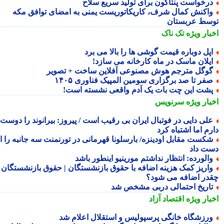
رخواست پنتاگون برای تولید سریع سلاح
اکنش کمال شرف، کاریکاتوریست یمنی به امضای توافق مکه
سط عربستان
بار ویژه
تک ناک
پل دوباره قیمت گوشی ها را بالا می برد
یلان ماسک در ماه کارخانه می سازد!
وگل مترجم هوش مصنوعی آفلاین ساخت + تصویر
فر تا صد برگزاری سومین المپیک فناوری ۱۴۰۵
شت این چت بات یک آدم واقعی نشسته است!
بار ویژه
سرنویس
لی دایی در فوتبال ایران بی رقیب است / پیروز: بیرانوند را دوست
م اما اشتباه کرد
کست مقابل اودینزه/ بارسلونا قهرمانی در تورنمنت سه جانبه را از
ت داد
الورده: انتظار نداشتم مورینیو اینطور باشد
اریز کمک هزینه اضافه با حقوق بازنشستگان | حقوق بازنشستگان
در اضافه می شود؟
اریخ احتمالی دربی مشخص شد
بار ویژه
اقتصاد آزاد
رزشگاه خانگی پرسپولیس و استقلال اعلام شد