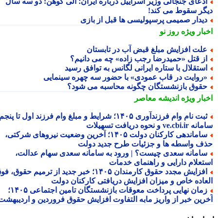
دعای جنجالی وزیر اسراییل درباره ایران؛ الی کوهن: دو سه سال
گر سقوط می کند!
یدار صمیمی پرسپولیسی ها قبل از بازی
بار ویژه
روز نو
لت افزایش مبلغ قبض آب در تابستان
ز قتل «حمیدرضا رجب زاده» چه می دانیم؟
ستقلال با ستاره ایرانی لگانس به توافق رسید
روایت در قاب عمودی» با حضور سه چهره سینمایی
قوق بازنشستگان چگونه محاسبه می شود؟
بار ویژه
اندیشه معاصر
ثبت نام وام فرزندآوری ۱۴۰۵؛ شرایط و مبلغ وام فرزند اول تا پنجم،
ve.cb و نحوه دریافت تسهیلات
ساماندهی کارکنان دولت ۱۴۰۵؛ آخرین وضعیت نیروهای شرکتی،
ف واسطه ها و جزئیات طرح جدید دولت
امانه سعدی چیست؟ | ورود به سامانه سعدی سهام عدالت،
تعلام دارایی و راهنمای خدمات
افزایش مجدد حقوق کارمندان ۱۴۰۵؛ خبر جدید از ترمیم حقوق، فوق
عاده خاص و میزان افزایش دریافتی کارکنان دولت
زمان نهایی پرداخت معوقات بازنشستگان تامین اجتماعی ۱۴۰۵؛
رین خبر از واریز مابه التفاوت افزایش حقوق فروردین و اردیبهشت