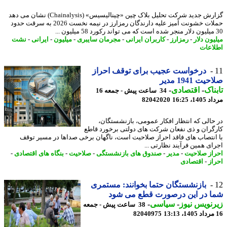
گزارش جدید شرکت تحلیل بلاک چین «چینالیسیس» (Chainalysis) نشان می دهد
حملات خشونت آمیز علیه دارندگان رمزارز در نیمه نخست 2026 به سرقت حدود
ون دلار
-
رمزارز
-
کاربران ایرانی
-
مجرمان سایبری
-
میلیون
-
ایرانی
-
نشت
اعات
درخواست عجیب برای توقف احراز
ت 1941 مدیر
ناک
-
اقتصادی
-
34 ساعت پیش - جمعه 16
1، 16:25
82042020
حالی که انتظار افکار عمومی، بازنشستگان،
گران و ذی نفعان شرکت های دولتی برخورد قاطع
انتصاب های فاقد احراز صلاحیت است، ناگهان برخی صداها در مسیر توقف
ای همین فرآیند نظارتی ...
از صلاحیت
-
مدیر
-
صندوق های بازنشستگی
-
صلاحیت
-
بنگاه های اقتصادی
-
از
-
اقتصادی
بازنشستگان حتما بخوانند: مستمری
ا در این درصورت قطع می شود
نویس نیوز
-
سیاسی
-
38 ساعت پیش - جمعه
82040975