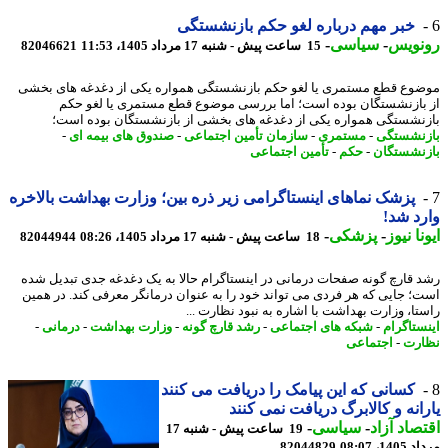
خبر مهم درباره لغو حکم بازنشستگی
نویس
-
سیاسی
-
15 ساعت پیش - شنبه 17 مرداد 1405، 11:53
82046621
وع قطع مستمری یا لغو حکم بازنشستگی همواره یکی از دغدغه های بخشی
بازنشستگان بوده است؛ اما بررسی موضوع قطع مستمری یا لغو حکم
نشستگی همواره یکی از دغدغه های بخشی از بازنشستگان بوده است؛
نشستگی
-
مستمری
-
سازمان تأمین اجتماعی
-
صندوق های بیمه ای
-
نشستگان
-
حکم
-
تأمین اجتماعی
پزشک نماهای اینستاگرامی زیر ذره بین؛ وزارت بهداشت بالاخره
د شد!
نا نیوز
-
پزشکی
-
18 ساعت پیش - شنبه 17 مرداد 1405، 08:26
82044944
 قارچ گونه صفحات درمانی در اینستاگرام حالا به یک دغدغه جدی تبدیل شده
؛ جایی که هر فردی می تواند خود را به عنوان درمانگر معرفی کند. در همین
تا، وزارت بهداشت با اشاره به نبود نظارت ...
ستاگرام
-
شبکه های اجتماعی
-
رشد قارچ گونه
-
وزارت بهداشت
-
درمانی
-
رت
-
اجتماعی
کسانی که این پیامک را دریافت می کنند
انه و کالابرگ دریافت نمی کنند
صاد آزاد
-
سیاسی
-
19 ساعت پیش - شنبه 17
1، 08:07
82044829