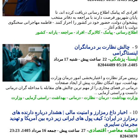
ادی که پیامک اطلاع رسانی دریافت کرده اند، تا
ان شهریور فرصت دارند با مراجعه به دفاتر منتخب
خوان دولت، حضور خود در کشور را احراز کنند. - فاطمه مهاجرانی سخنگوی
 با اعلام آغاز ...
اع رسانی
-
پیامک
-
کالابرگ
-
افراد
-
مراجعه
-
یارانه
-
کشور
چالش نظارت بر درمانگران
ستاگرامی
نا
-
پزشکی
-
22 ساعت پیش - شنبه 17 مرداد
82044489
1405
س مرکز نظارت و اعتباربخشی امور درمان وزارت
اشت، نبود امکان نظارت پیش از ایجاد صفحات
انی در فضای مجازی را از مهم ترین چالش های مقابله با مداخله گران درمانی
ست و راستی آزمایی ...
رت بهداشت
-
درمان
-
نظارت
-
درمانی
-
بهداشت
-
راستی آزمایی
-
وزارت
اخبار داغ رمزارز و امنیت مالی | هشدار درباره دارنده های
ارز در ایران؛ کیف پول های ایرانی زیر ذره بین آمریکا و تهدید
رمان سایبری
یشه معاصر
-
اقتصادی
-
27 ساعت پیش - جمعه 16 مرداد 1405، 23:23
82043