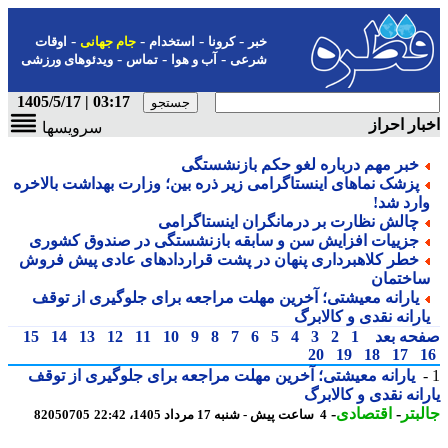
-
-
-
-
خبر
کرونا
استخدام
جام جهانی
اوقات
-
-
-
شرعی
آب و هوا
تماس
ویدئوهای ورزشی
03:17 | 1405/5/17
ار احراز
سرویسها
خبر مهم درباره لغو حکم بازنشستگی
پزشک نماهای اینستاگرامی زیر ذره بین؛ وزارت بهداشت بالاخره
ارد شد!
چالش نظارت بر درمانگران اینستاگرامی
جزییات افزایش سن و سابقه بازنشستگی در صندوق کشوری
خطر کلاهبرداری پنهان در پشت قراردادهای عادی پیش فروش
اختمان
یارانه معیشتی؛ آخرین مهلت مراجعه برای جلوگیری از توقف
ارانه نقدی و کالابرگ
حه بعد
1
2
3
4
5
6
7
8
9
10
11
12
13
14
15
20
19
18
17
یارانه معیشتی؛ آخرین مهلت مراجعه برای جلوگیری از توقف
انه نقدی و کالابرگ
بتر
-
اقتصادی
-
4 ساعت پیش - شنبه 17 مرداد 1405، 22:42
82050705