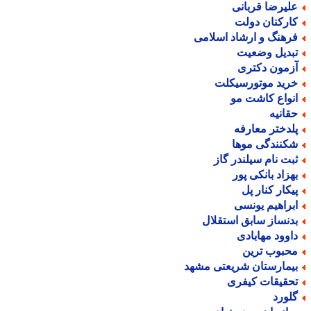
لیرضا قربانی
ارکنان دولت
رهنگ و ارشاد اسلامی
بدیل وضعیت
زمون دکتری
رید موتورسیکلت
نواع کاشت مو
قانیه
لدختر معارفه
کنندگی موها
بت نام سیلندر گاز
هزاد بانکی پور
یکار کنار پل
براهیم یونسی
دنساز سابق استقلال
اوود مهابادی
حبوب ترین
یمارستان شریعتی مشهد
حقیقات کیفری
لورد