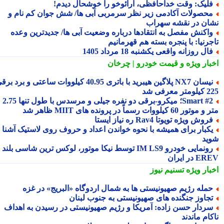
لیک: وقت خداحافظی، آرائوخو را خوشحال دیدم!
حصولات آکادمی زیر نظر سرمربی آبی ها/ شش جوان کم نام و
ان در نقشه سهراب
اکنش مفصل به انتقادها درباره وضعیت آبی ها/ جدیدترین وعده
جرنیا: با پنجره بسته هم قهرمانیم
ال روزانه واقعی یکشنبه 18 مرداد 1405
بار ویژه
و قیمت خودرو | چرخان
نیسان NX7 پلاگین هیبرید با باتری 40.95 کیلووات ساعتی و برد برقی
 معرفی شد
Smart #2؛ میکرو-برقی دو نفره جیلی و مرسدس با طول تنها 2.75
ور 60 کیلووات رسماً در پرونده های MIIT ظاهر شد
روش ویژه تویوتا Rav4 ره نیاز ایستا
کبار برای همیشه با نحوه خواندن اعداد و حروف روی لاستیک آشنا
ید
رونمایی خودرو IM LS9 توسط نیکا موتور، لوکس ترین شاسی بلند
 در ایران
بار ویژه
تسنیم نیوز
مله رژیم صهیونیستی ها به شمال اردوگاه «البریج» در غزه
جاوز جنگنده های صهیونیستی به جنوب لبنان
ردار حسن زاده: آمریکا و رژیم صهیونیستی در رسیدن به اهداف
ام ماندند