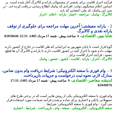
یند احراز اقامت برای بخشی از مشمولان یارانه و کالابرگ آغاز شده است. بر
س اعلام سخنگوی دولت، افرادی که پیامک اطلاع رسانی دریافت کرده اند، - در
 این پیامک، کد ملی اعضایی که باید ...
ابرگ
-
پیامک
-
مراجعه
-
اعتبار
-
یارانه
-
اعلام
-
احراز
یارانه معیشتی؛ آخرین مهلت مراجعه برای جلوگیری از توقف
انه نقدی و کالابرگ
ا نیوز
-
اقتصادی
-
4 ساعت پیش - شنبه 17 مرداد 1405، 22:31
82050646
ا قرار است تا پایان شهریور به ایرانیانی که ظن اقامت در خارج از کشور دارند
ت داده شود تا احراز کنند در کشور اقامت دارند تا یارانه و کالابرگ آن ها قطع
 - فرآیند احراز اقامت برای ...
ابرگ
-
احراز
-
یارانه
-
اقامت
-
کشور
-
حضور
-
پیامک
وام فوری با سفته الکترونیکی؛ شرایط دریافت وام بدون ضامن،
رک لازم، نحوه ثبت درخواست و جزییات بازپرداخت
یشه معاصر
-
اقتصادی
-
9 ساعت پیش - شنبه 17 مرداد 1405، 17:33
82049
 فوری با سفته الکترونیکی یکی از روش هایی است که در برخی طرح های
یلاتی بانکی و اعتباری برای ساده ترشدن فرآیند ضمانت مورد استفاده قرار
گیرد. - وام فوری با سفته الکترونیکی؛ شرایط ...
ه الکترونیکی
-
الکترونیکی
-
سفته
-
وام
-
بازپرداخت
-
شرایط
-
اعتباری