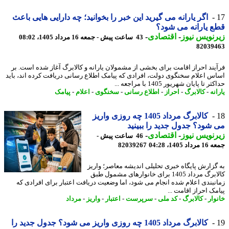
اگر یارانه می گیرید این خبر را بخوانید؛ چه دارایی هایی باعث
 یارانه می شود؟
نویس نیوز
-
اقتصادی
-
43 ساعت پیش - جمعه 16 مرداد 1405، 08:02
82039
یند احراز اقامت برای بخشی از مشمولان یارانه و کالابرگ آغاز شده است. بر
س اعلام سخنگوی دولت، افرادی که پیامک اطلاع رسانی دریافت کرده اند، باید
 تا پایان شهریور 1405 با مراجعه ...
نه
-
کالابرگ
-
احراز
-
اطلاع رسانی
-
سخنگوی
-
اعلام
-
پیامک
کالابرگ مرداد 1405 چه روزی واریز
شود؟ جدول جدید را ببینید
نویس نیوز
-
اقتصادی
-
46 ساعت پیش -
 1405، 04:28
82039267
گزارش پایگاه خبری تحلیلی اندیشه معاصر؛ واریز
کالابرگ مرداد 1405 برای خانوارهای مشمول طبق
نبندی اعلام شده انجام می شود، اما وضعیت دریافت اعتبار برای افرادی که
مک احراز اقامت ...
وار
-
کالابرگ
-
کد ملی
-
سرپرست
-
اعتبار
-
واریز
-
مرداد
کالابرگ مرداد 1405 چه روزی واریز می شود؟ جدول جدید را