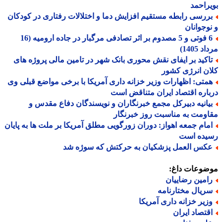
راحمد
ررسی رابطه مستقیم افزایش دما و اختلالات رفتاری در کودکان
وجوانان
6 فوتی و 5 مصدوم بر اثر تصادفی مرگبار در جاده ارومیه (16
 1405)
اکید بر ایفای نقش محوری بانک شهر در تامین مالی پروژه های
ن انرژی کشور
متی: اظهارات وزیر خزانه داری آمریکا با برخی مواضع قبلی وی
اره اقتصاد ایران متناقض است
یانیه دبیرکل مجمع خبرنگاران و نویسندگان دفاع مقدس و
ومت به مناسبت روز خبرنگار
مام جمعه اهواز: دوران زورگویی مطلق آمریکا بر ملت ها به پایان
یده است
کس العمل پزشکیان به حرکتش که سوژه شد
ضوعات داغ:
امین رضاییان
ریال مختارنامه
زیر خزانه داری آمریکا
قتصاد ایران