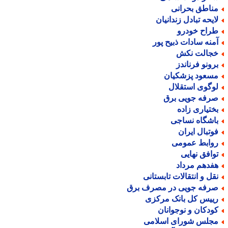
ناطق بحرانی
ایحه تبادل زندانیان
راح خودرو
منه سادات ذبیح پور
جالت نکش
رونو فرناندز
سعود پزشکیان
وگوی استقلال
رفه جویی برق
ختیاری زاده
اشگاه نساجی
وتبال ایران
وابط عمومی
وافق نهایی
فدهم مرداد
قل و انتقالات تابستانی
رفه جویی در مصرف برق
ییس کل بانک مرکزی
ودکان و نوجوانان
جلس شورای اسلامی