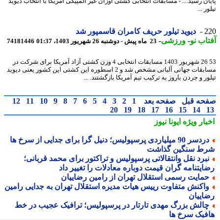
ان رسید.... - مسابقات انتخابی کشتی اوزان غیر المپیکی آمریکا با انتخاب دیوید
ر ...
2
دیوید تیلور حریف کامران قاسمپور شد
اب نو
-
ورزشی
-
23 ماه پیش - دوشنبه 26 شهریور 1403، 01:37
74181446
53 26 شهریور 1403 مسابقات انتخابی 4 وزن کشتی آزاد آمریکا برای شرکت در
مسابقات جهانی آلبانی مشخص شد و 2 اسطوره این کشتی این کشور یعنی دیوید
ر و جردن باروز به ترکیب تیم آمریکا بازگشتند. ...
حه قبل
صفحه بعد
1
2
3
4
5
6
7
8
9
10
11
12
20
19
18
17
16
15
14
بار ویژه
ایونا نیوز
دردسر 90 میلیاردی پرسپولیس؛ دنیل گرا برای جدایی از سرخ ها
ط سنگین گذاشت
برد نقل وانتقالاتی پرسپولیس و تراکتور برای محمد قربانی؛
ایتنامه گران قیمت دوباره معادلات را تغییر داد
مایت رسمی استقلال تهران از رامین رضاییان
اکنش متفاوت رییس هیات مدیره استقلال تهران به جدایی رامین
اییان
الش بزرگ مهدی تارتار در پرسپولیس؛ ترافیک عجیب در خط
فبک سرخ ها