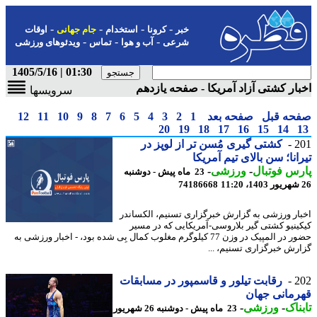
-
-
-
-
خبر
کرونا
استخدام
جام جهانی
اوقات
-
-
-
شرعی
آب و هوا
تماس
ویدئوهای ورزشی
01:30 | 1405/5/16
ار کشتی آزاد آمریکا - صفحه یازدهم
سرویسها
حه قبل
صفحه بعد
1
2
3
4
5
6
7
8
9
10
11
12
20
19
18
17
16
15
14
2
کشتی گیری مُسن تر از لوپز در
انا؛ سن بالای تیم آمریکا
س فوتبال
-
ورزشی
-
23 ماه پیش - دوشنبه
74186668
ار ورزشی به گزارش خبرگزاری تسنیم، الکساندر
ینیو کشتی گیر بلاروسی-آمریکایی که در مسیر
حضور در المپیک در وزن 77 کیلوگرم مغلوب کمال بِی شده بود، - اخبار ورزشی به
رش خبرگزاری تسنیم، ...
2
رقابت تیلور و قاسمپور در مسابقات
مانی جهان
ناک
-
ورزشی
-
23 ماه پیش - دوشنبه 26 شهریور