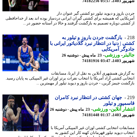
1403، 05:57
74182256
ن باروز و دیوید تیلور دو کشتی گیر عنوان دار
یکایی که همیشه برای کشتی گیران ایرانی دردساز بوده اند بعد از خداحافظی
کشتی دوباره تصمیم به بازگشت گرفتند و حالا در آستانه حضور در ...
2
بازگشت جردن باروز و تیلور به
ی | دنیا در انتظار نبرد گلادیاتور ایرانی با
وگر آمریکایی
بتر
-
ورزشی
-
23 ماه پیش - دوشنبه 26
1403، 03:47
74181916
گزارش همشهری آنلاین به نقل از ایرنا، مسابقات
خابی کشتی آزاد آمریکا با انتخاب نفرات برتر اوزان غیر المپیکی به پایان رسید.
گشت جیمز گرین، - جردن باروز و دیوید تیلور از مهمترین ...
2
جهان کشتی در انتظار نبرد کامران
مپور و تیلور
شار آنلاین
-
ورزشی
-
23 ماه پیش - دوشنبه 26
1403، 01:37
74181448
بقات انتخابی کشتی اوزان غیر المپیکی آمریکا با
خاب دیوید تیلور قهرمانان کهنه کار این کشور به