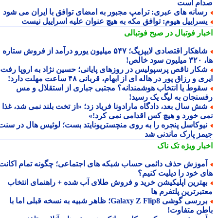
ام است
سانه های عبری: ترامپ مجبور به امضای توافق با ایران می شود
سراییل هیوم: توافق مکه به هیچ عنوان علیه اسراییل نیست
بار فوتبال در صبح فوتبالی
شاهکار اقتصادی لایپزیگ؛ ۵۴۷ میلیون یورو درآمد از فروش ستاره
سود خالص!
کار ناقص پرسپولیس در روزهای پایانی؛ حسین نژاد به اروپا رفت،
ی و رزاق پور در هاله ای از ابهام، قربانی ۴۸ ساعت مهلت دارد!
قوط یا انتخاب هوشمندانه؟ مجتبی جباری از استقلال و مس
سنجان به لیگ یک رسید!
ش سال بعد، دادگاه مارادونا فریاد زد؛ «از تخت بلند نمی شد، غذا
ی خورد و هیچ کس اقدامی نمی کرد!»
یوکاسل پنجره را به روی منچستریونایتد بست؛ لوئیس هال در سنت
مز پارک ماندنی شد
بار ویژه
تک ناک
موزش حذف دائمی حساب شبکه های اجتماعی؛ چگونه تمام اکانت
ی خود را دیلیت کنیم؟
هترین اپلیکیشن خرید و فروش طلای آب شده + راهنمای انتخاب
تبرترین پلتفرم ها
بررسی گوشی Galaxy Z Flip8؛ ظاهر شبیه به نسخه قبلی اما با
طن متفاوت!