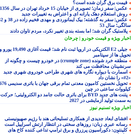
یمت برق گران شده است؟
کس| سفر زمان؛ تصویری از خیابان 15 خرداد تهران در سال 1356
وش استعلام دهک یارانه ای و اعتراض به تغییرات جدید
عکس| سفر به گذشته؛ بیک ایمانوردی و مهدی فخیم زاده در 38 و 32
لگی؛ سال 53
لاستیک گران شد؛ اما بسته بندی تغییر نکرد، مردم تاوان دادند
بار ویژه
و قیمت خودرو | چرخان
جیلی E2 الکتریکی در اروپا ثبت نام شد؛ قیمت آغازی 19,490 یورو و
ویل ها از سپتامبر
منطقه خرد شونده (crumple zone) در خودرو چیست و چگونه از
نشینان محافظت می کند
سمارت با دیواره نگاره های شهری طراحی خودروی شهری جدید
تحویل نخستین کامیون معدنی تمام برقی جهان با باتری سدیمی 676
لووات ساعتی در چین
پتنت های جدید BYD برای باتری حالت جامد دو الکترولیتی؛ حرکت
سمت تولید آزمایشی در 2027
بار ویژه
تسنیم نیوز
فشای ابعاد جدیدی از همکاری تسلیحاتی هند با رژیم صهیونیستی
سانه عبری زبان: روزهای سختی در انتظار ارتش اسراییل است
لینتون: دکوراسیون پرزرق و برق ترامپ تداعی کننده کاخ های