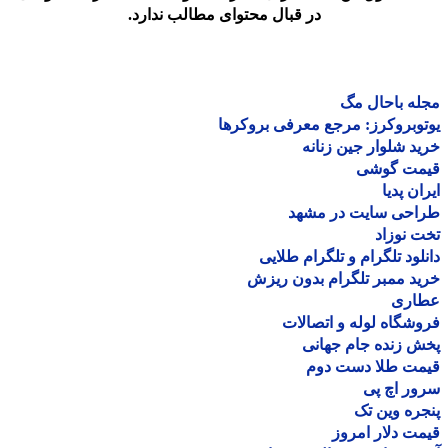
در قبال محتوای مطالب ندارد.
ه باحال مگ
وبروکرز: مرجع معرفی بروکرها
د شلوار جین زنانه
مت گوشی
ان پدیا
احی سایت در مشهد
 نوزاد
لود تلگرام و تلگرام طلایی
د ممبر تلگرام بدون ریزش
اری
شگاه لوله و اتصالات
 زنده جام جهانی
مت طلا دست دوم
ر اچ پی
ره وین تک
ت دلار امروز