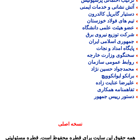
رکیب احتمالی پرسپولیس
تش نشانی و خدمات ایمنی
ستیار گابریل کالدرون
یم های فولاد خوزستان
ضو هیئت علمی دانشگاه
رکت توزیع نیروی برق
مهوری اسلامی ایران
ایگاه امداد و نجات
خنگوی وزارت خارجه
وابط عمومی سازمان
حمدجواد حسین نژاد
رانکو ایوانکوویچ
لیرضا عنایت زاده
فاهمنامه همکاری
ستور رییس جمهور
نسخه اصلی
مه حقوق این سایت برای قطره محفوظ است. قطره مسئولیتی