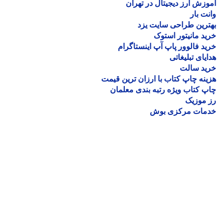
زش ارز دیجیتال در تهران
ت بار
رین طراحی سایت یزد
د مانیتور استوک
د فالوور پاپ آپ اینستاگرام
یای تبلیغاتی
ید سالت
نه چاپ کتاب با ارزان ترین قیمت
 کتاب ویژه رتبه بندی معلمان
موزیک
مات مرکزی بوش