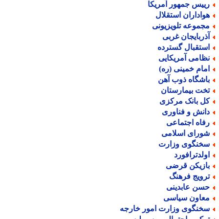
ییس جمهور آمریکا
واداران استقلال
جموعه تلویزیونی
ذربایجان غربی
ستقبال گسترده
ظامی آمریکایی
مام خمینی (ره)
اشگاه ذوب آهن
خت بیمارستان
ل بانک مرکزی
انش و فناوری
فاه اجتماعی
ورای اسلامی
خنگوی وزارت
ولدترافورد
ازیکن قرضی
رویج فرهنگ
سن عابدینی
عاون سیاسی
خنگوی وزارت امور خارجه