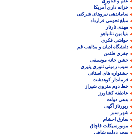
لم و فناوری
زانه داری آمریکا
اماندهی نیروهای شرکتی
بلغ نجومی قرارداد
هدی تارتار
نیامین نتانیاهو
واشی فکری
انشگاه ادیان و مذاهب قم
فری فلتمن
شن خانه موسیقی
یب زمینی تنوری پنیری
شنواره های استانی
رماندار کوهدشت
ط دوم متروی شیراز
اطفه کشاورز
دهی دولت
پورتاژ آگهی
هر سبز
ارق احشام
وتورسیکلت قاچاق
حر دولت شاهی