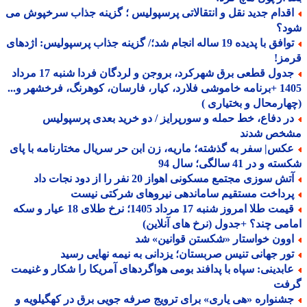
قدام جدید نقل و انتقالاتی پرسپولیس ؛ گزینه جذاب سرخپوش می
د؟
توافق با پدیده 19 ساله انجام شد؛/ گزینه جذاب پرسپولیس: اژدهای
مز!
جدول قطعی برق شهرکرد، بروجن و لردگان فردا شنبه 17 مرداد
1405 +برنامه خاموشی فلارد، کیار، فارسان، کوهرنگ، فرخشهر و...
ارمحال و بختیاری )
ر دفاع، خط حمله و سورپرایز / دو خرید بعدی پرسپولیس
خص شدند
کس| سفر به گذشته؛ ماریه، زن ابن حر سریال مختارنامه با پای
و در 41 سالگی؛ سال 94
ش سوزی مجتمع مسکونی اهواز 20 نفر را از دود نجات داد
رداخت مستقیم ساماندهی نیروهای شرکتی نیست
قیمت طلا امروز شنبه 17 مرداد 1405؛ نرخ طلای 18 عیار و سکه
می چند؟ +جدول (نرخ های آنلاین)
وون خواستار «شکستن قوانین» شد
ور جهانی تنیس صربستان؛ یزدانی به نیمه نهایی رسید
ابدینی: سپاه با پدافند بومی هواگردهای آمریکا را شکار و غنیمت
فت
شنواره «هی یاری» برای ترویج صرفه جویی برق در کهگیلویه و