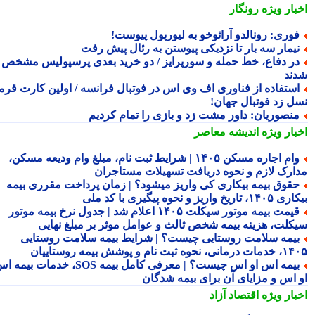
بار ویژه
رونگار
وری: رونالدو آرائوخو به لیورپول پیوست!
یمار سه بار تا نزدیکی پیوستن به رئال پیش رفت
ر دفاع، خط حمله و سورپرایز / دو خرید بعدی پرسپولیس مشخص
ند
ستفاده از فناوری اف وی اس در فوتبال فرانسه / اولین کارت قرمز
ل زد فوتبال جهان!
نصوریان: داور مشت زد و بازی را تمام کردیم
بار ویژه
اندیشه معاصر
وام اجاره مسکن ۱۴۰۵ | شرایط ثبت نام، مبلغ وام ودیعه مسکن،
ارک لازم و نحوه دریافت تسهیلات مستاجران
قوق بیمه بیکاری کی واریز میشود؟ | زمان پرداخت مقرری بیمه
تاریخ واریز و نحوه پیگیری با کد ملی
قیمت بیمه موتور سیکلت ۱۴۰۵ اعلام شد | جدول نرخ بیمه موتور
کلت، هزینه بیمه شخص ثالث و عوامل موثر بر مبلغ نهایی
یمه سلامت روستایی چیست؟ | شرایط بیمه سلامت روستایی
نحوه ثبت نام و پوشش بیمه روستاییان
بیمه اس او اس چیست؟ | معرفی کامل بیمه SOS، خدمات بیمه اس
 اس و مزایای آن برای بیمه شدگان
بار ویژه
اقتصاد آزاد