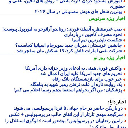
موزش مسدود کردن کارت بانکی + روش های آنلاین، تلفنی و
وری
هترین شغل های هوش مصنوعی در سال ۲۰۲۶
بار ویژه
سرنویس
مب غیرمنتظره آنفیلد/ فوری: رونالدو آرائوخو به لیورپول پیوست!
حوه مصرف کافیین در بارداری
کست ناپذیرترین تیم آسیا
انشین عربستان: میزبان جدید سوپرجام اسپانیا کجاست؟
رکت نفتی امارات فاش کرد/ 15 نفتکش مان منفجر شد
بار ویژه
روز نو
اکنش فوری همتی به ادعای وزیر خزانه داری آمریکا
حریم های جدید آمریکا علیه ایران اعمال شد
بر خوب برای بازنشستگان بانک رفاه
ک روایت تازه از علت نرفتن رهبر شهید به پناهگاه
زشکیان: من اگر بخواهم استعفا بدهم رسما اعلام می کنم!
ار داغ:
و بازیکن حاضر در جام جهانی تا فردا پرسپولیسی می شوند
رگیجه مهدی تارتار از این اتفاق جالب در پرسپولیس + عکس
امین رضاییان در پرسپولیس؟ بیشعور است!/ لوگوی استقلال را
 از پول ماچ کرد!